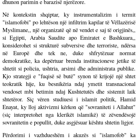
dhunon parimin e barazisë njerëzore.
Në kontekstin shqiptar, ky instrumentalizim i termit
"islamofobi" po lehtëson një infiltrim kapilar të Vëllazërisë
Myslimane,, një organizatë që në vendet e saj të origjinës,,
si Egjipti, Arabia Saudite apo Emiratet e Bashkuara,,
konsiderohet si strukturë subversive dhe terroriste, ndërsa
në Europë dhe tek ne, duke shfrytëzuar normat
demokratike, ka depërtuar brenda institucioneve jetike të
shtetit si policia, ushtria, arsimi dhe administrata publike.
Kjo strategji e "fuqisë së butë" synon të krijojë një shtet
teokratik hije, ku besnikëria ndaj ymetit transnacional
vendoset mbi betimin ndaj Kushtetutës dhe sistemit laik
shtetëror. Siç vëren studiuesi i islamit politik, Hamid
Enayat, ky lloj aktivizmi kërkon që "sovraniteti i Allahut"
(siç interpretohet nga klerikët islamikë) të zëvendësojë
sovranitetin e popullit, duke asgjësuar kështu shtetin ligjor.
Përdorimi i vazhdueshëm i akuzës si "islamofob" ka