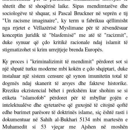
shtetit dhe të shoqërisë laike. Sipas mendimtarëve dhe
sociologëve të shquar, si Pascal Bruckner në veprën e tij
"Un racisme imaginaire", ky term u fabrikua qëllimisht
nga rrjetet e Vëllazërisë Myslimane për të zëvendësuar
konceptin juridik të "blasfemisë" me atë të "racizmit",
duke synuar që çdo kritikë racionale ndaj islamit të
stigmatizohet si krim urrejtjeje brenda Europës.
Ky proces i "kriminalizimit të mendimit" përdoret sot si
një shpatë turku moderne mbi kokën e çdo shqiptari, duke
instaluar një sistem censure që synon imunitetin total të
dogmës ndaj skanerit të arsyes dhe fakteve historike.
Rreziku ekzistencial bëhet i prekshëm kur shohim se si
etiketa "islamofob" përdoret për të mbyllur gojën e
intelektualëve dhe qytetarëve që guxojnë të citojnë qoftë
edhe burimet parësore të doktrinës islame, siç është rasti i
dokumentuar në Sahih al-Bukhari 5134 mbi martesën e
Muhamedit si 53 vjeçar me Ajshen në moshën