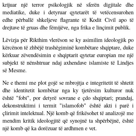
krijuar një terror psikologjik në sferën digjitale dhe
mediatike, duke i detyruar qytetarët të vetëcensurohen
edhe përballë shkeljeve flagrante të Kodit Civil apo të
drejtave të gruas dhe fëmijëve, nga frika e linçimit publik.
Lëvizja për Rikthim vlerëson se ky asimilim ideologjik po
kërcënon të zhbëjë trashëgiminë kombëtare shqiptare, duke
kërkuar zëvendësimin e shqiptarit qytetar europian me një
subjekt të nënshtruar ndaj axhendave islamiste të Lindjes
së Mesme.
Ne e themi me plot gojë se mbrojtja e integritetit të shtetit
dhe identitetit kombëtar nga ky tjetërsim kulturor nuk
është "fobi", por detyrë sovrane e çdo shqiptari; prandaj,
dekonstruktimi i termit "islamofob" është akti i parë i
çlirimit intelektual. Një komb që frikësohet të analizojë me
mendim kritik ideologjitë që synojnë ta shpërbëjnë, është
një komb që ka dorëzuar të ardhmen e vet.