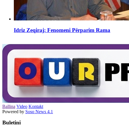
Idriz Zeqiraj: Fenomeni Përparim Rama
Ballina
Video
Kontakt
Powered by
Soso News 4.1
Buletini