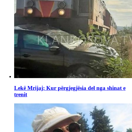
Lekë Mrijaj: Kur përgjegjësia del nga shinat e
trenit