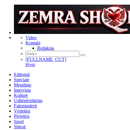
Video
Kontakt
Redaksia
[FULLNAME_CUT]
Hyni
Editorial
Speciale
Mendime
Intervista
Kulturë
Udhëpërshkrim
Faleminderit
Vërtetësi
Përjetësi
Sport
Shtesë