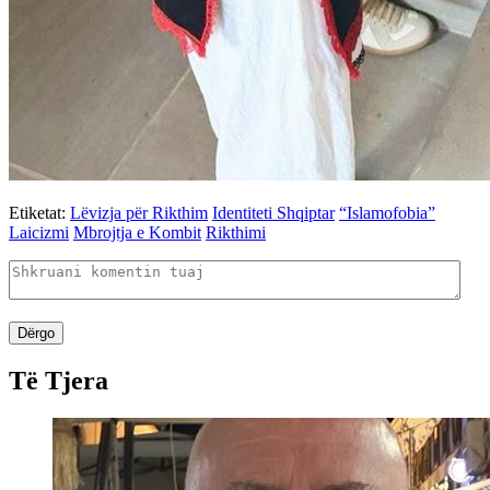
Etiketat:
Lëvizja për Rikthim
Identiteti Shqiptar
“Islamofobia”
Laicizmi
Mbrojtja e Kombit
Rikthimi
Dërgo
Të Tjera