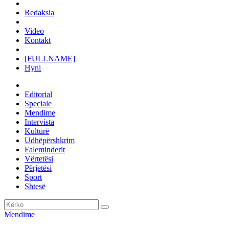
Redaksia
Video
Kontakt
[FULLNAME]
Hyni
Editorial
Speciale
Mendime
Intervista
Kulturë
Udhëpërshkrim
Faleminderit
Vërtetësi
Përjetësi
Sport
Shtesë
Mendime