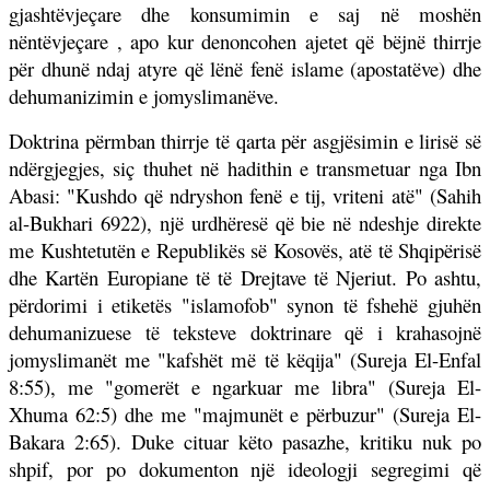
gjashtëvjeçare dhe konsumimin e saj në moshën
nëntëvjeçare , apo kur denoncohen ajetet që bëjnë thirrje
për dhunë ndaj atyre që lënë fenë islame (apostatëve) dhe
dehumanizimin e jomyslimanëve.
Doktrina përmban thirrje të qarta për asgjësimin e lirisë së
ndërgjegjes, siç thuhet në hadithin e transmetuar nga Ibn
Abasi: "Kushdo që ndryshon fenë e tij, vriteni atë" (Sahih
al-Bukhari 6922), një urdhëresë që bie në ndeshje direkte
me Kushtetutën e Republikës së Kosovës, atë të Shqipërisë
dhe Kartën Europiane të të Drejtave të Njeriut. Po ashtu,
përdorimi i etiketës "islamofob" synon të fshehë gjuhën
dehumanizuese të teksteve doktrinare që i krahasojnë
jomyslimanët me "kafshët më të këqija" (Sureja El-Enfal
8:55), me "gomerët e ngarkuar me libra" (Sureja El-
Xhuma 62:5) dhe me "majmunët e përbuzur" (Sureja El-
Bakara 2:65). Duke cituar këto pasazhe, kritiku nuk po
shpif, por po dokumenton një ideologji segregimi që