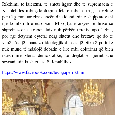
Rikthimi te laicizmi, te shteti ligjor dhe te supremacia e
Kushtetutës mbi çdo dogmë fetare mbetet rruga e vetme
për të garantuar ekzistencën dhe identitetin e shqiptarëve si
një komb i lirë europian. Mbrojtja e arsyes, e lirisë së
shprehjes dhe e rendit laik nuk përbën urrejtje apo "fobi",
por një detyrim qytetar ndaj shtetit dhe brezave që do të
vijnë. Asnjë shantazh ideologjik dhe asnjë etiketë politike
nuk mund të ndalojë debatin e lirë mbi doktrinat që bien
ndesh me vlerat demokratike, të drejtat e njeriut dhe
sovranitetin kushtetues të Republikës.
https://www.facebook.com/levizjaperrikthim