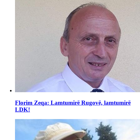
Florim Zeqa: Lamtumirë Rugovë, lamtumirë
LDK!