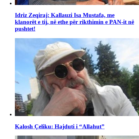
Idriz Zeqiraj: Kallauzi Isa Mustafa, me
klanorët e tij, në ethe për rikthimin e PAN-it në
pushtet!
Kalosh Çeliku: Hajduti i “Allahut”