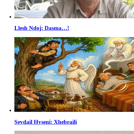
Llesh Ndoj: Dasma…!
Sevdail Hyseni: Xhebraili