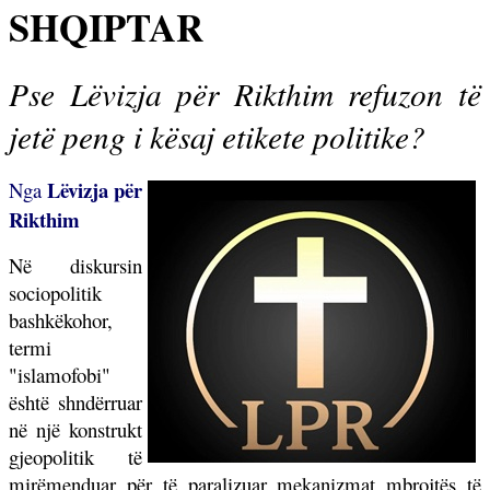
SHQIPTAR
Pse Lëvizja për Rikthim refuzon të
jetë peng i kësaj etikete politike?
Lëvizja për
Nga
Rikthim
Në diskursin
sociopolitik
bashkëkohor,
termi
"islamofobi"
është shndërruar
në një konstrukt
gjeopolitik të
mirëmenduar për të paralizuar mekanizmat mbrojtës të