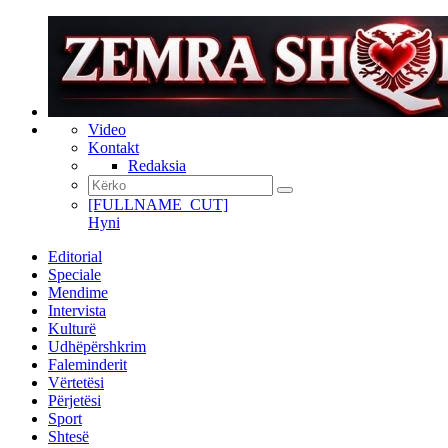
Video
Kontakt
Redaksia
[FULLNAME_CUT]
Hyni
Editorial
Speciale
Mendime
Intervista
Kulturë
Udhëpërshkrim
Faleminderit
Vërtetësi
Përjetësi
Sport
Shtesë