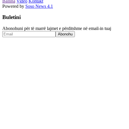
Ballina
Video
Kontakt
Powered by
Soso News 4.1
Buletini
Abonohuni për të marrë lajmet e përditshme në email-in tuaj
Abonohu