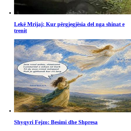
Lekë Mrijaj: Kur përgjegjësia del nga shinat e
trenit
Shyqyri Fejzo: Besimi dhe Shpresa