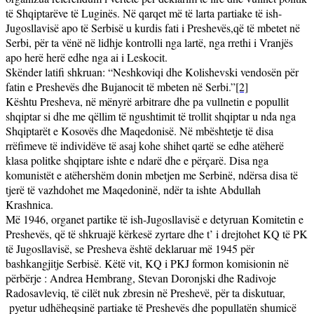
të Shqiptarëve të Luginës. Në qarqet më të larta partiake të ish-
Jugosllavisë apo të Serbisë u kurdis fati i Preshevës,që të mbetet në
Serbi, për ta vënë në lidhje kontrolli nga lartë, nga rrethi i Vranjës
apo herë herë edhe nga ai i Leskocit.
Skënder latifi shkruan: “Neshkoviqi dhe Kolishevski vendosën për
fatin e Preshevës dhe Bujanocit të mbeten në Serbi.”
[2]
Kështu Presheva, në mënyrë arbitrare dhe pa vullnetin e popullit
shqiptar si dhe me qëllim të ngushtimit të trollit shqiptar u nda nga
Shqiptarët e Kosovës dhe Maqedonisë. Në mbështetje të disa
rrëfimeve të individëve të asaj kohe shihet qartë se edhe atëherë
klasa politke shqiptare ishte e ndarë dhe e përçarë. Disa nga
komunistët e atëhershëm donin mbetjen me Serbinë, ndërsa disa të
tjerë të vazhdohet me Maqedoninë, ndër ta ishte Abdullah
Krashnica.
Më 1946, organet partike të ish-Jugosllavisë e detyruan Komitetin e
Preshevës, që të shkruajë kërkesë zyrtare dhe t’ i drejtohet KQ të PK
të Jugosllavisë, se Presheva është deklaruar më 1945 për
bashkangjitje Serbisë. Këtë vit, KQ i PKJ formon komisionin në
përbërje : Andrea Hembrang, Stevan Doronjski dhe Radivoje
Radosavleviq, të cilët nuk zbresin në Preshevë, për ta diskutuar,
pyetur udhëheqsinë partiake të Preshevës dhe popullatën shumicë