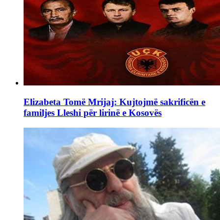
Elizabeta Tomë Mrijaj: Kujtojmë sakrificën e
familjes Lleshi për lirinë e Kosovës