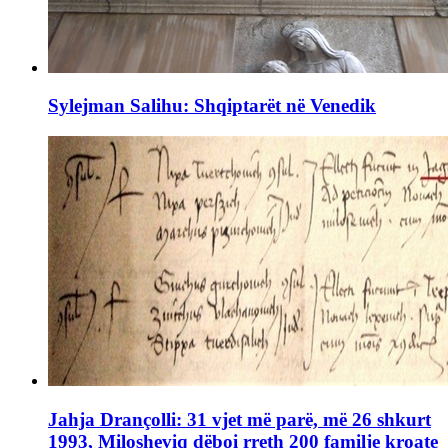
Sylejman Salihu: Shqiptarët në Venedik
Jahja Drançolli: 31 vjet më parë, më 26 shkurt
1993, Milosheviq dëboi rreth 200 familje kroate