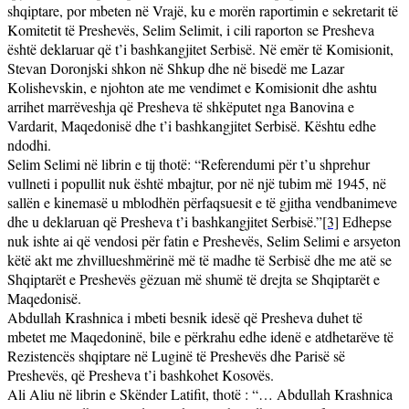
shqiptare, por mbeten në Vrajë, ku e morën raportimin e sekretarit të
Komitetit të Preshevës, Selim Selimit, i cili raporton se Presheva
është deklaruar që t’i bashkangjitet Serbisë. Në emër të Komisionit,
Stevan Doronjski shkon në Shkup dhe në bisedë me Lazar
Kolishevskin, e njohton ate me vendimet e Komisionit dhe ashtu
arrihet marrëveshja që Presheva të shkëputet nga Banovina e
Vardarit, Maqedonisë dhe t’i bashkangjitet Serbisë. Kështu edhe
ndodhi.
Selim Selimi në librin e tij thotë: “Referendumi për t’u shprehur
vullneti i popullit nuk është mbajtur, por në një tubim më 1945, në
sallën e kinemasë u mblodhën përfaqsuesit e të gjitha vendbanimeve
dhe u deklaruan që Presheva t’i bashkangjitet Serbisë.”
[3]
Edhepse
nuk ishte ai që vendosi për fatin e Preshevës, Selim Selimi e arsyeton
këtë akt me zhvillueshmërinë më të madhe të Serbisë dhe me atë se
Shqiptarët e Preshevës gëzuan më shumë të drejta se Shqiptarët e
Maqedonisë.
Abdullah Krashnica i mbeti besnik idesë që Presheva duhet të
mbetet me Maqedoninë, bile e përkrahu edhe idenë e atdhetarëve të
Rezistencës shqiptare në Luginë të Preshevës dhe Parisë së
Preshevës, që Presheva t’i bashkohet Kosovës.
Ali Aliu në librin e Skënder Latifit, thotë : “… Abdullah Krashnica