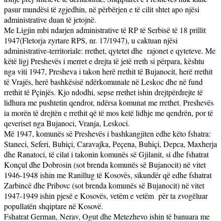
pasur mundësi të zgjedhin, në përbërjen e të cilit shtet apo njësi
administrative duan të jetojnë.
Me Ligjin mbi ndarjen administrative të RP të Serbisë të 18 prillit
1947(Fletorja zyrtare RPS, nr. 17/1947), u caktuan njësi
administrative-territoriale: rrethet, qytetet dhe rajonet e qyteteve. Me
këtë ligj Preshevës i merret e drejta të jetë rreth si përpara, kështu
nga viti 1947, Presheva i takon herë rrethit të Bujanocit, herë rrethit
të Vrajës, herë bashkësisë ndërkomunale në Leskoc dhe në fund
rrethit të Pçinjës. Kjo ndodhi, sepse rrethet ishin drejtpërdrejte të
lidhura me pushtetin qendror, ndërsa komunat me rrethet. Preshevës
ia morën të drejtën e rrethit që të mos ketë lidhje me qendrën, por të
qeveriset nga Bujanoci, Vranja, Leskoci.
Më 1947, komunës së Preshevës i bashkangjiten edhe këto fshatra:
Staneci, Seferi, Buhiçi, Caravajka, Peçena, Buhiçi, Depca, Maxherja
dhe Ranatoci, të cilat i takonin komunës së Gjilanit, si dhe fshatrat
Konçul dhe Dobrosin (sot brenda komunës së Bujanocit) në vitet
1946-1948 ishin me Ranillug të Kosovës, sikundër që edhe fshatrat
Zarbincë dhe Pribovc (sot brenda komunës së Bujanocit) në vitet
1947-1949 ishin pjesë e Kosovës, vetëm e vetëm
për ta zvogëluar
popullatën shqiptare në Kosovë.
Fshatrat German, Nerav, Ogut dhe Metezhevo ishin të banuara me