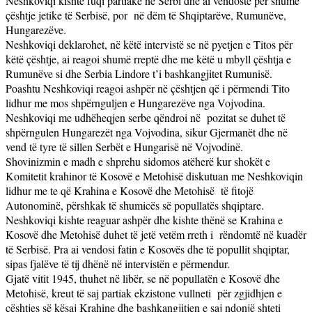
Neshkoviqi kishte fuqi partiake në Serbi dhe ai vendoste për shumë
çështje jetike të Serbisë, por
në dëm të Shqiptarëve, Rumunëve,
Hungarezëve.
Neshkoviqi deklarohet, në këtë intervistë se në pyetjen e Titos për
këtë çështje, ai reagoi shumë rreptë dhe me këtë u mbyll çështja e
Rumunëve si dhe Serbia Lindore t’i bashkangjitet Rumunisë.
Poashtu Neshkoviqi reagoi ashpër në çështjen që i përmendi Tito
lidhur me mos shpërnguljen e Hungarezëve nga Vojvodina.
Neshkoviqi me udhëheqjen serbe qëndroi në
pozitat se duhet të
shpërngulen Hungarezët nga Vojvodina, sikur Gjermanët dhe në
vend të tyre të sillen Serbët e Hungarisë në Vojvodinë.
Shovinizmin e madh e shprehu sidomos atëherë kur shokët e
Komitetit krahinor të Kosovë e Metohisë diskutuan me Neshkoviqin
lidhur me te që Krahina e Kosovë dhe Metohisë
të fitojë
Autonominë, përshkak të shumicës së popullatës shqiptare.
Neshkoviqi kishte reaguar ashpër dhe kishte thënë se Krahina e
Kosovë dhe Metohisë duhet të jetë vetëm rreth i
rëndomtë në kuadër
të Serbisë. Pra ai vendosi fatin e Kosovës dhe të popullit shqiptar,
sipas fjalëve të tij dhënë në intervistën e përmendur.
Gjatë vitit 1945, thuhet në libër, se në popullatën e Kosovë dhe
Metohisë, kreut të saj partiak ekzistone vullneti
për zgjidhjen e
çështjes së kësaj Krahine dhe bashkangjitjen e saj ndonjë shteti