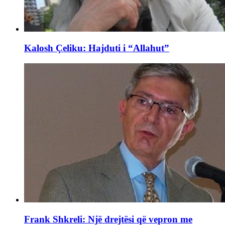
Kalosh Çeliku: Hajduti i “Allahut”
Frank Shkreli: Një drejtësi që vepron me