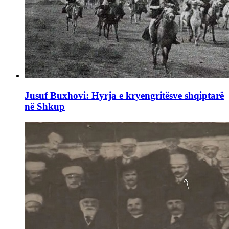
Jusuf Buxhovi: Hyrja e kryengritësve shqiptarë
në Shkup