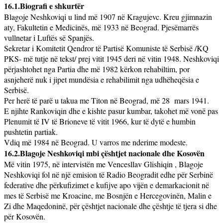
16.1.Biografi e shkurtër
Blagoje Neshkoviqi u lind më 1907 në Kragujevc. Kreu gjimnazin
aty, Fakultetin e Medicinës, më 1933 në Beograd. Pjesëmarrës
vullnetar i Luftës së Spanjës.
Sekretar i Komitetit Qendror të Partisë Komuniste të Serbisë /KQ
PKS- më tutje në tekst/ prej vitit 1945 deri në vitin 1948. Neshkoviqi
përjashtohet nga Partia dhe më 1982 kërkon rehabiltim, por
asnjeherë nuk i jipet mundësia e rehabilimit nga udhëheqësia e
Serbisë.
Per herë të parë u takua me Titon në Beograd, më 28
mars 1941.
E njihte Rankoviqin dhe e kishte pasur kumbar, takohet më vonë pas
Plenumit të IV të Brioneve të vitit 1966, kur të dytë e humbin
pushtetin partiak.
Vdiq më 1984 në Beograd. U varros me nderime modeste.
16.2.Blagoje Neshkoviqi mbi çështjet nacionale dhe Kosovën
Më vitin 1975, në intervistën me Vencesllav Glishiqin , Blagoje
Neshkoviqi fol në një emision të Radio Beogradit edhe për Serbinë
federative dhe përkufizimet e kufijve apo vijën e demarkacionit në
mes të Serbisë me Kroacine, me Bosnjën e Hercegovinën, Malin e
Zi dhe Maqedoninë, për çështjet nacionale dhe çështje të tjera si dhe
për Kosovën.