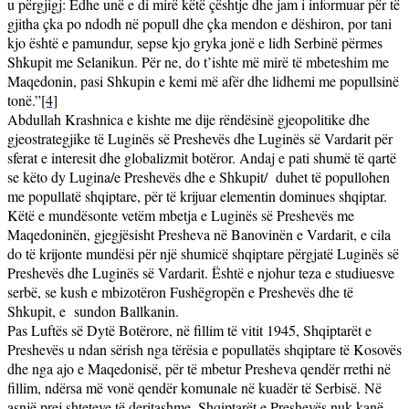
u përgjigj: Edhe unë e di mirë këtë çështje dhe jam i informuar për të
gjitha çka po ndodh në popull dhe çka mendon e dëshiron, por tani
kjo është e pamundur, sepse kjo gryka jonë e lidh Serbinë përmes
Shkupit me Selanikun. Për ne, do t’ishte më mirë të mbeteshim me
Maqedonin, pasi Shkupin e kemi më afër dhe lidhemi me popullsinë
tonë.”
[4]
Abdullah Krashnica e kishte me dije rëndësinë gjeopolitike dhe
gjeostrategjike të Luginës së Preshevës dhe Luginës së Vardarit për
sferat e interesit dhe globalizmit botëror. Andaj e pati shumë të qartë
se këto dy Lugina/e Preshevës dhe e Shkupit/
duhet të popullohen
me popullatë shqiptare, për të krijuar elementin dominues shqiptar.
Këtë e mundësonte vetëm mbetja e Luginës së Preshevës me
Maqedoninën, gjegjësisht Presheva në Banovinën e Vardarit, e cila
do të krijonte mundësi për një shumicë shqiptare përgjatë Luginës së
Preshevës dhe Luginës së Vardarit. Është e njohur teza e studiuesve
serbë, se kush e mbizotëron Fushëgropën e Preshevës dhe të
Shkupit, e
sundon Ballkanin.
Pas Luftës së Dytë Botërore, në fillim të vitit 1945, Shqiptarët e
Preshevës u ndan sërish nga tërësia e popullatës shqiptare të Kosovës
dhe nga ajo e Maqedonisë, për të mbetur Presheva qendër rrethi në
fillim, ndërsa më vonë qendër komunale në kuadër të Serbisë. Në
asnjë prej shteteve të deritashme, Shqiptarët e Preshevës nuk kanë