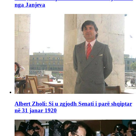
nga Janjeva
Albert Zholi: Si u zgjodh Senati i parë shqiptar
në 31 janar 1920