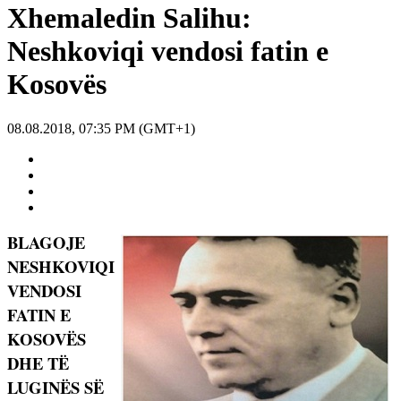
Xhemaledin Salihu:
Neshkoviqi vendosi fatin e
Kosovës
08.08.2018, 07:35 PM (GMT+1)
BLAGOJE
NESHKOVIQI
VENDOSI
FATIN E
KOSOVËS
DHE TË
LUGINËS SË