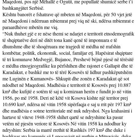
Maqedoni, pos një Mëhallë e Ogutit, me popullatë shumicë serbe t’i
bashkangjitet Serbisë.
Kështu banorët e fshatrave që mbeten në Maqedoni, për 50 vjet jetë
në Maqedoni i ndërruan mbiemrat prej viq në ski, ndërsa mbiemrat e
paraardhësve mbetën me viq.
“Nuk thuhet gjë e re nëse themi se ndarjet e territorit etnodemografik
të shqiptarëve deri në ditët tona kanë qenë të imponuara e të
dhunshme dhe të shoqëruara me tragjedi të mëdha në rrafshin
kombëtar, politik, ekonomik, social, familjar etj. Hapësirat shqiptare
të tri komunave Medvegjë, Bujanoc, Preshevë bëjnë pjesë në tërësitë
e mëdha etnogjeografike ku përfshihen dhe rajonet e Gallapit dhe të
Karadakut, e bashkë me to të tërë Kosovës të lidhur pashkëputshëm
me Luginën e Kumanovës- Shkupit dhe zonën e Karadakut që sot
ndodhet në Maqedoni. Madhësia e territorit të Kosovës prej 10.887
km² dhe kufijtë e sotëm të saj u kornizuan herën e fundit jo në vitin
1956, po më 1958. Deri në këtë vit Kosova kishte një territor prej
10.690 km², ndërsa në vitin 1958 sipërfaqja e saj u rrit për 197 km²
dhe madhësia e sotme territoriale më nuk ndryshoi. Nga krahasimi i
hartave të viteve 1948-1958 shihet qartë se ndryshime ka pasur
vetëm në pjesën veriore të Kosovës Në vitin 1958 ka ndodhur ky
ndryshim: Serbia ia marrë rrethit të Rashkës 197 km² dhe duke i
bashkuar ato komunës së Leposaviqit në rrethin e Mitrovicës, duke