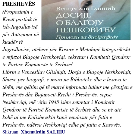
PRESHEVËS
/Propozimin e
Kreut partiak të
ish-Jugosllavisë
për Autonomi në
kuadër të
Jugosllavisë, atëherë për Kosovë e Metohinë kategorikisht
e refuzoi Blagoje Neshkoviqi, sekretar i Komitetit Qendror
të Partisë Komuniste të Serbisë/
Librin e Vencesllav Glishiqit, Dosja e Blagoje Neshkoviqit,
Shtesë për biografi, e mora në Bibliotekë dhe e lexova të
tërën, me qëllim që të marrë informata lidhur me çështjen e
Preshevës dhe Bujanocit-Rrethi i Preshevës, sepse
Neshkoviqi, më vitin 1945 ishte sekretar i Komitetit
Qendror të Partisë Komuniste të Serbisë dhe se në atë
kohë ai me Kolishevskin kanë vendosur për fatin e
Preshevës, ndërsa Neshkoviqi edhe pë fatin e Kosovës.
Xhemaledin SALIHU
Shkruan: