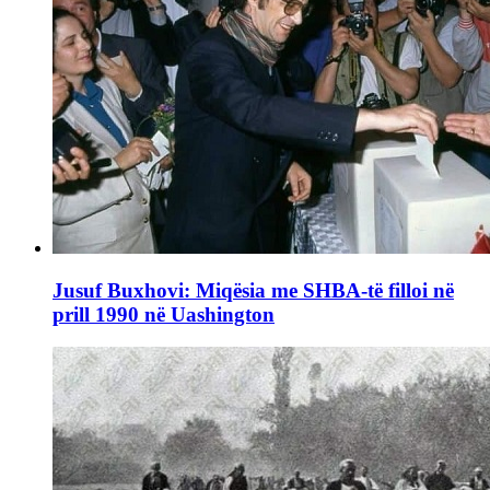
Jusuf Buxhovi: Miqësia me SHBA-të filloi në
prill 1990 në Uashington