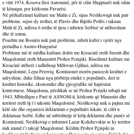
e vitit 1974, Kosova fitoi Autominë, për të cilin Shqiptarët nuk ishin
të kënaqur, por kërkonin Pavarësi.
Në përkufizimet kufitare me Malin e Zi, sipas Neshkoviqit nuk pati
probleme, sepse dy rrethet, të Plavës dhe Bijello Pollës i takuan
Malit të Zi, ndërsa 6 rrethe të tjera i mbeten Serbisë së atëhershme
dhe të sotme.
Poashtu me Bosnën nuk pati probleme, mbeti kufiri i vjetër nga
periudha e Austro-Hungarisë
Probleme më të mëdha kufitare dolën me Kroacinë rreth Sremit dhe
Maqedoninë rreth Manastirit Prohor Pcinjski. Bisedimet kufitare me
Kroacinë atëherë i udhëhoqi Millovan Gjillasi, ndërsa me
Maqedoninë, Lepa Peroviq. Komisionet morën parasysh kushtet e
ndryshme, duke filluar nga përbërja etnikë e popullatës, deri te
kushtet historike, ekonomike dhe gjeografike në hapësirat
kontestuese. Maqedonia, përshkak se në Prohor Pcnjski mbajti më
1943, Mbledhjen e Parë të ASNOM-it, kërkonte që Manastiri dhe
territori rreth tij t’i takonte Maqedonisë. Neshkoviqi nuk u pajtua me
këtë ide dhe organizoi deklarimin e popullatës lokale, të cilët u
deklaruan Serbë. Edhe në mbështetje të këtij deklarimi dhe punës së
Komisionit, Neshkoviqi e informoi Lazar Kolishevskin se ky territor
nuk mund t’i takojë Maqedonisë. Kështu Prohor Pçinjski iu