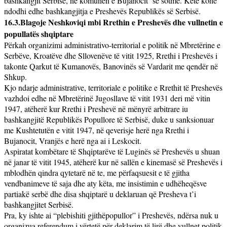
bashkangjit Serbisë, në komunën e Bujanocit
së sotme. Këtë kohë
ndodhi edhe bashkangjitja e Preshevës Republikës së Serbisë.
16.3.Blagoje Neshkoviqi mbi Rrethin e Preshevës dhe vullnetin e
popullatës shqiptare
Përkah organizimi administrativo-territorial e politik në Mbretërine e
Serbëve, Kroatëve dhe Sllovenëve të vitit 1925, Rrethi i Preshevës i
takonte Qarkut të Kumanovës, Banovinës së Vardarit me qendër në
Shkup.
Kjo ndarje administrative, territoriale e politike e Rrethit të Preshevës
vazhdoi edhe në Mbretërinë Jugosllave të vitit 1931 deri më vitin
1947, atëherë kur Rrethi i Preshevë në mënyrë arbitrare iu
bashkangjitë Republikës Popullore të Serbisë, duke u sanksionuar
me Kushtetutën e vitit 1947, në qeverisje herë nga Rrethi i
Bujanocit, Vranjës e herë nga ai i Leskocit.
Aspiratat kombëtare të Shqiptarëve të Luginës së Preshevës u shuan
në janar të vitit 1945, atëherë kur në sallën e kinemasë së Preshevës i
mblodhën qindra qytetarë në te,
me përfaqsuesit e të gjitha
vendbanimeve të saja dhe aty këta, me insistimin e udhëheqësve
partiakë serbë dhe disa shqiptarë u deklaruan që Presheva t’i
bashkangjitet Serbisë.
Pra, ky ishte ai “plebishiti gjithëpopullor” i Preshevës, ndërsa nuk u
organizua referendum i vërtetë për deklarim të lirë dhe vullnet politik