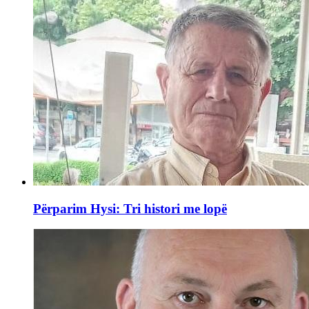
Përparim Hysi: Tri histori me lopë