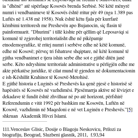
ia "dhënë" atë sipërfaqe Kosovës brenda Serbisë. Në këtë mënyrë
numri i vendbanimeve të Kosovës është rritur për 49 (nga 1.389 pas
Luftës në 1.438 më 1958). Nuk është këtu fjala për kurrfarë
këmbimi territoresh me Preshevën apo Bujanocin, siç flasin të
painformuarit. "Dhurimi" i tillë kishte për qëllim që Leposaviqi si
komunë të zgjerohej territorialisht dhe në pikëpamje
etnodemografike, të rritej numri i serbëve edhe në këtë komunë,
edhe në Kosovë; përveç tri fshatrave shqiptare, në këtë komunë të
gjitha vendbanimet e tjera ishin serbe dhe sot e gjithë ditën janë
serbe. Këto ndryshime territoriale administrative u përligjën edhe me
akte përkatëse juridike, të cilat mund të gjenden në dokumentacionin
e ish-Këshillit Krahinor të Kosovë-Metohisë.
E gjithë historia e Luginës së Preshevës ka qenë pjesë e historisë së
hapësirës së Kosovës në vazhdimësi. Pjesëmarrja aktive në lëvizjet e
dekadave të fundit është zhvilluar në po atë horizont, përfshirë
Referendumin e vitit 1992 për bashkim me Kosovën, Luftën në
Kosovë, vazhdimin në Maqedoni e në vet Luginën e Preshevës.”
[5]
shkruan
Akademik Hivzi Islami.
111.Venceslav Glisic, Dosije o Blagoju Neskovicu, Prilozi za
biografiju, Beograd, Sluzbeni glasnik, 2011,
f.93,94