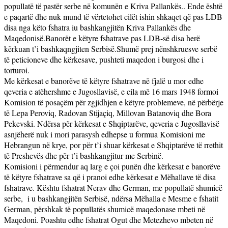
popullatë të pastër serbe në komunën e Kriva Pallankës.. Ende është
e paqartë dhe nuk mund të vërtetohet cilët ishin shkaqet që pas LDB
disa nga këto fshatra iu bashkangjitën Kriva Pallankës dhe
Maqedonisë.Banorët e këtyre fshatrave pas LDB-së disa herë
kërkuan t’i bashkaqngjiten Serbisë.Shumë prej nënshkruesve serbë
të peticioneve dhe kërkesave, pushteti maqedon i burgosi dhe i
torturoi.
Me kërkesat e banorëve të këtyre fshatrave në fjalë u mor edhe
qeveria e atëhershme e Jugosllavisë, e cila më 16 mars 1948 formoi
Komision të posaçëm për zgjidhjen e këtyre problemeve, në përbërje
të Lepa Peroviq, Radovan Stijaçiq, Millovan Batanoviq dhe Bora
Pekevski. Ndërsa për kërkesat e Shqiptarëve, qeveria e Jugosllavisë
asnjëherë nuk i mori parasysh edhepse u formua Komisioni me
Hebrangun në krye, por për t’i shuar kërkesat e Shqiptarëve të rrethit
të Preshevës dhe për t’i bashkangjitur me Serbinë.
Komisioni i përmendur aq larg e çoi punën dhe kërkesat e banorëve
të këtyre fshatrave sa që i pranoi edhe kërkesat e Mëhallave të disa
fshatrave. Kështu fshatrat Nerav dhe German, me popullatë shumicë
serbe,
i u bashkangjitën Serbisë, ndërsa Mëhalla e Mesme e fshatit
German, përshkak të popullatës shumicë maqedonase mbeti në
Maqedoni. Poashtu edhe fshatrat Ogut dhe Metezhevo mbeten në