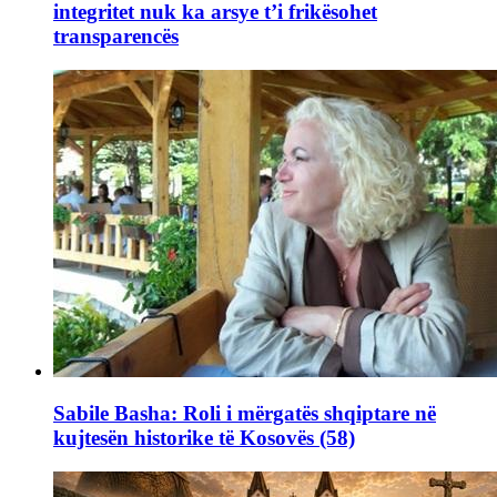
integritet nuk ka arsye t’i frikësohet
transparencës
Sabile Basha: Roli i mërgatës shqiptare në
kujtesën historike të Kosovës (58)