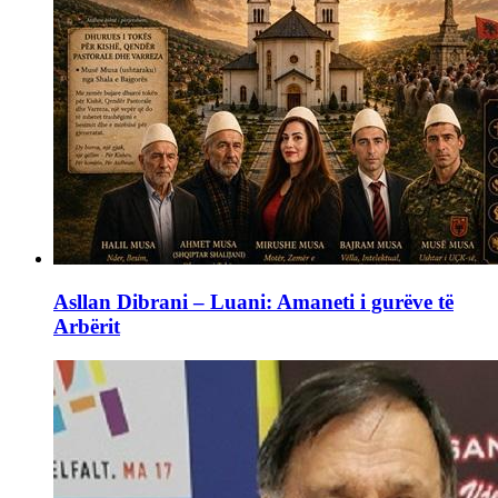
Asllan Dibrani – Luani: Amaneti i gurëve të
Arbërit