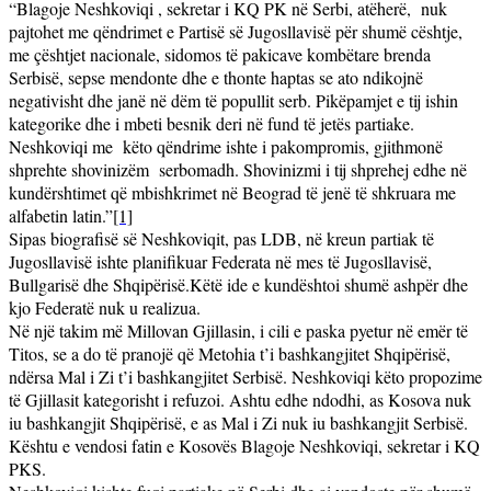
“Blagoje Neshkoviqi , sekretar i KQ PK në Serbi, atëherë,
nuk
pajtohet me qëndrimet e Partisë së Jugosllavisë për shumë cështje,
me çështjet nacionale, sidomos të pakicave kombëtare brenda
Serbisë, sepse mendonte dhe e thonte haptas se ato ndikojnë
negativisht dhe janë në dëm të popullit serb. Pikëpamjet e tij ishin
kategorike dhe i mbeti besnik deri në fund të jetës partiake.
Neshkoviqi me
këto qëndrime ishte i pakompromis, gjithmonë
shprehte shovinizëm
serbomadh. Shovinizmi i tij shprehej edhe në
kundërshtimet që mbishkrimet në Beograd të jenë të shkruara me
alfabetin latin.”
[1]
Sipas biografisë së Neshkoviqit, pas LDB, në kreun partiak të
Jugosllavisë ishte planifikuar Federata në mes të Jugosllavisë,
Bullgarisë dhe Shqipërisë.Këtë ide e kundështoi shumë ashpër dhe
kjo Federatë nuk u realizua.
Në një takim më Millovan Gjillasin, i cili e paska pyetur në emër të
Titos, se a do të pranojë që Metohia t’i bashkangjitet Shqipërisë,
ndërsa Mal i Zi t’i bashkangjitet Serbisë. Neshkoviqi këto propozime
të Gjillasit kategorisht i refuzoi. Ashtu edhe ndodhi, as Kosova nuk
iu bashkangjit Shqipërisë, e as Mal i Zi nuk iu bashkangjit Serbisë.
Kështu e vendosi fatin e Kosovës Blagoje Neshkoviqi, sekretar i KQ
PKS.