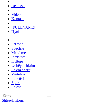
Redaksia
Video
Kontakt
[FULLNAME]
Hyni
Editorial
Speciale
Mendime
Intervista
Kulturë
Udhëpërshkrim
Faleminderit
Vërtetësi
Përjetësi
Sport
Shtesë
Shtesë
Historia