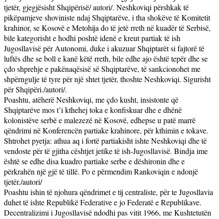
tjetër, gjegjësisht Shqipërisë/ autori/. Neshkoviqi përshkak të
pikëpamjeve shoviniste ndaj Shqiptarëve, i tha shokëve të Komitetit
krahinor, se Kosovë e Metohija do të jetë rreth në kuadër të Serbisë,
bile kategorisht e hodhi poshtë idenë e kreut partiak të ish
Jugosllavisë për Autonomi, duke i akuzuar Shqiptarët si fajtorë të
luftës dhe se boll e kanë këtë rreth, bile edhe ajo është tepër dhe se
çdo shprehje e pakënaqësisë së Shqiptarëve, të sankcionohet me
shpërngulje të tyre për një shtet tjetër, thoshte Neshkoviqi. Sigurisht
për Shqipëri./autori/.
Poashtu, atëherë Neshkoviqi, me çdo kusht, insistonte që
Shqiptarëve mos t’i kthehej toka e konfiskuar dhe e dhënë
kolonistëve serbë e malezezë në Kosovë, edhepse u patë marrë
qëndrimi në Konferencën partiake krahinore, për kthimin e tokave.
Shtrohet pyetja: athua aq i fortë partiakisht ishte Neshkoviqi dhe të
vendoste për të gjitha cështjet jetike të ish-Jugosllavisë. Bindja ime
është se edhe disa kuadro partiake serbe e dëshironin dhe e
përkrahën një gjë të tillë. Po e përmendim Rankoviqin e ndonjë
tjetër./autori/
Poashtu ishin të njohura qëndrimet e tij centraliste, për te Jugosllavia
duhet të ishte Republikë Federative e jo Federatë e Republikave.
Decentralizimi i Jugosllavisë ndodhi pas vitit 1966, me Kushtetutën