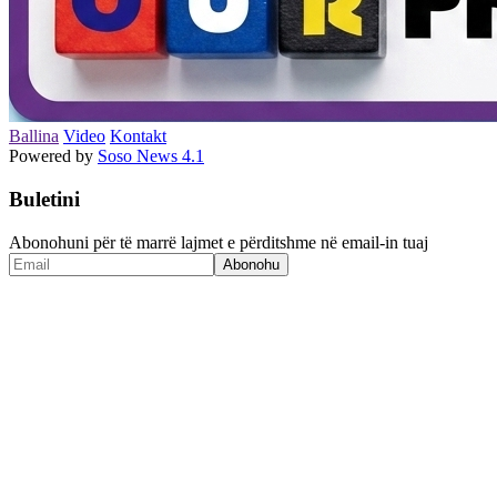
Ballina
Video
Kontakt
Powered by
Soso News 4.1
Buletini
Abonohuni për të marrë lajmet e përditshme në email-in tuaj
Abonohu