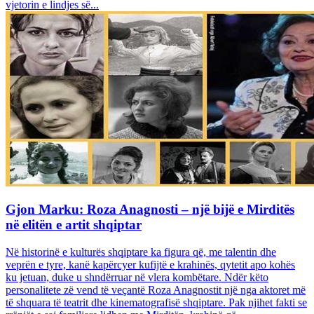
vjetorin e lindjes së...
Gjon Marku: Roza Anagnosti – një bijë e Mirditës
në elitën e artit shqiptar
Në historinë e kulturës shqiptare ka figura që, me talentin dhe
veprën e tyre, kanë kapërcyer kufijtë e krahinës, qytetit apo kohës
ku jetuan, duke u shndërruar në vlera kombëtare. Ndër këto
personalitete zë vend të veçantë Roza Anagnostit një nga aktoret më
të shquara të teatrit dhe kinematografisë shqiptare. Pak njihet fakti se