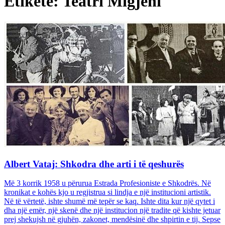
Etiketë: Teatri Migjeni
Albert Vataj: Shkodra dhe arti i të qeshurës
Më 3 korrik 1958 u përurua Estrada Profesioniste e Shkodrës. Në
kronikat e kohës kjo u regjistrua si lindja e një institucioni artistik.
Në të vërtetë, ishte shumë më tepër se kaq. Ishte dita kur një qytet i
dha një emër, një skenë dhe një institucion një tradite që kishte jetuar
prej shekujsh në gjuhën, zakonet, mendësinë dhe shpirtin e tij. Sepse