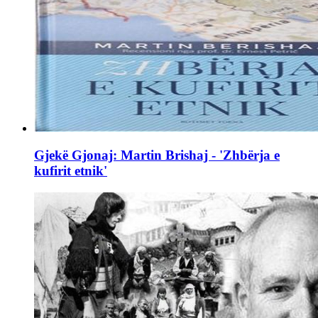
Gjekë Gjonaj: Martin Brishaj - 'Zhbërja e
kufirit etnik'