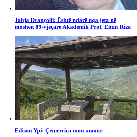
Jahja Drançolli: Është ndarë nga jeta në
moshën 89-vjeçare Akademik Prof. Emin Riza
Edison Ypi: Çemerrica mon amour