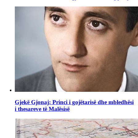
Gjekë Gjonaj: Princi i gojëtarisë dhe mbledhësi
i thesareve të Malësisë