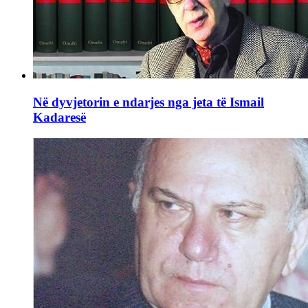
Në dyvjetorin e ndarjes nga jeta të Ismail
Kadaresë