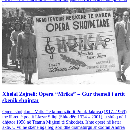
të...
Xhelal Zejneli: Opera “Mrika” – Gur themeli i artit
skenik shqiptar
Opera shqiptare “Mrika” e kompozitorit Prenk Jakova (1917--1969),
me libret të poetit Llazar Siliqi (Shkodër, 1924 – 2001), u shfaq në 1
dhjetor 1958 në Teatrin Migjeni të Shkodrës. Ishte operë në katër
akte. U vu në skenë nga regjisori dhe dramaturgu shkodran Andrea