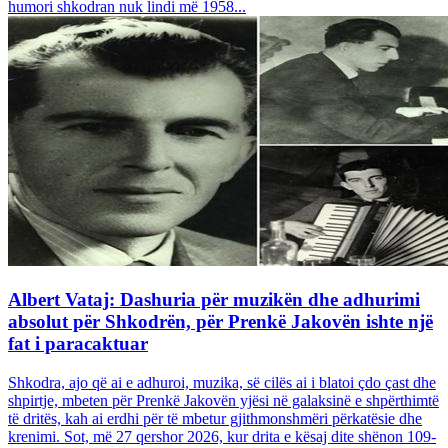
humori shkodran nuk lindi më 1958...
Albert Vataj: Dashuria për muzikën dhe adhurimi
absolut për Shkodrën, për Prenkë Jakovën ishte një
fat i paracaktuar
Shkodra, ajo që ai e adhuroi, muzika, së cilës ai i blatoi çdo çast dhe
shpirtje, mbeten për Prenkë Jakovën yjësi në galaksinë e shpërthimtë
të dritës, kah ai erdhi për të mbetur gjithmonshmëri përkatësie dhe
krenimi. Sot, më 27 qershor 2026, kur drita e kësaj dite shënon 109-