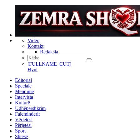
Video
Kontakt
Redaksia
[FULLNAME_CUT]
Hyni
Editorial
Speciale
Mendime
Intervista
Kulturë
Udhëpërshkrim
Faleminderit
Vërtetësi
Përjetësi
Sport
Shtesë