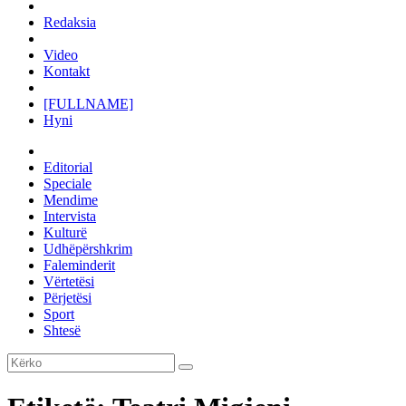
Redaksia
Video
Kontakt
[FULLNAME]
Hyni
Editorial
Speciale
Mendime
Intervista
Kulturë
Udhëpërshkrim
Faleminderit
Vërtetësi
Përjetësi
Sport
Shtesë