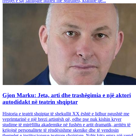
rrënjët e saj familjare lidhen me Mirditën, krahinë që...
Gjon Marku: Jeta, arti dhe trashëgimia e një aktori
autodidakt në teatrin shqiptar
Historia e teatrit shqiptar të shekullit XX është e lidhur ngushtë me
veprimtarinë e një brezi artistësh që, edhe pse nuk kishin kryer
studime të mirëfillta akademike në fushën e artit dramatik, arritën të
krijojnë personalitete të rëndësishme skenike dhe të vendosin
themelet e institucioneve teatrore shqiptare. Ndër këta emra një vend