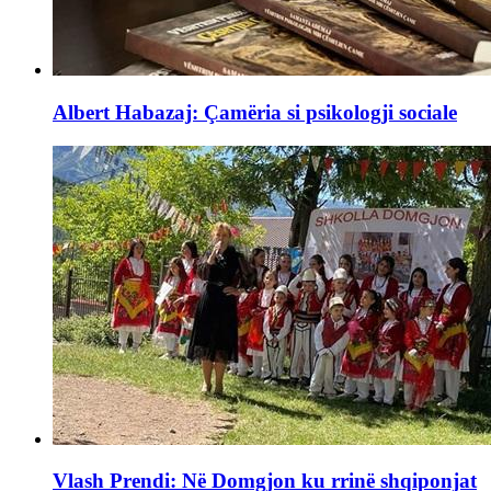
Albert Habazaj: Çamëria si psikologji sociale
Vlash Prendi: Në Domgjon ku rrinë shqiponjat