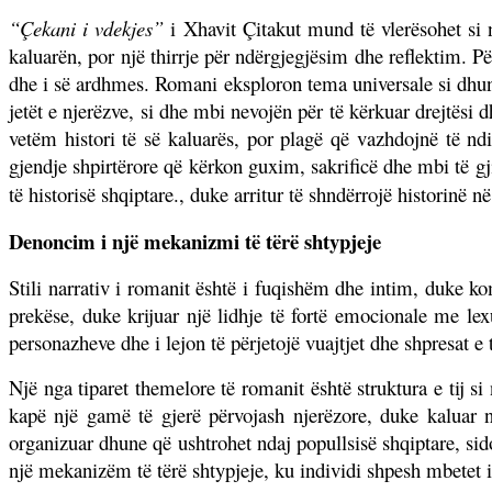
“Çekani i vdekjes”
i Xhavit Çitakut mund të vlerësohet si 
kaluarën, por një thirrje për ndërgjegjësim dhe reflektim. Pë
dhe i së ardhmes. Romani eksploron tema universale si dhuna,
jetët e njerëzve, si dhe mbi nevojën për të kërkuar drejtësi
vetëm histori të së kaluarës, por plagë që vazhdojnë të ndik
gjendje shpirtërore që kërkon guxim, sakrificë dhe mbi të g
të historisë shqiptare., duke arritur të shndërrojë historinë 
Denoncim i një mekanizmi të tërë shtypjeje
Stili narrativ i romanit është i fuqishëm dhe intim, duke k
prekëse, duke krijuar një lidhje të fortë emocionale me lex
personazheve dhe i lejon të përjetojë vuajtjet dhe shpresat e
Një nga tiparet themelore të romanit është struktura e tij s
kapë një gamë të gjerë përvojash njerëzore, duke kaluar ng
organizuar dhune që ushtrohet ndaj popullsisë shqiptare, si
një mekanizëm të tërë shtypjeje, ku individi shpesh mbetet i