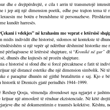
ur dhe e drejtpërdrejtë, e cila t arrin të transmetojë intensit
he i jep atij një dimension poetik, edhe pse trajton tema t
lexuesin me botën e brendshme të personazheve. Përshkrimet
hme kundër harresës.
Çekani i vdekjes” në krahasim me veprat e letërsisë shqi
in midis individit dhe historisë, sidomos në kontekste të dhu
 rëndësishëm si një vepër që ndërthur dëshminë historike me r
ë përfaqësuese të letërsisë shqiptare, si “
Kronikë në gur”
dh
isë, dhunës dhe kujtesës në prozën shqiptare.
 e historisë si sfond dhe si forcë përcaktuese e fatit të indiv
krijuar një distancë estetike dhe një dimension simbolik. Në t
duke e paraqitur dhunën në gjithë brutalitetin e saj. Kjo e
in historik të Drenicës gjatë periudhës 1944–1999.
 Rexhep Qosja, vëmendja zhvendoset nga ngjarjet e jashtme 
e krijuar një atmosferë të rënduar ekzistenciale. Në këtë drej
 ngjarjeve dhe në dokumentimin e traumës kolektive. Kështu,