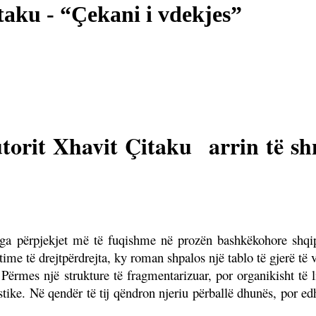
aku - “Çekani i vdekjes”
orit Xhavit Çitaku arrin të shn
ga përpjekjet më të fuqishme në prozën bashkëkohore shqip
etime të drejtpërdrejta, ky roman shpalos një tablo të gjerë të
ërmes një strukture të fragmentarizuar, por organikisht të li
stike. Në qendër të tij qëndron njeriu përballë dhunës, por ed