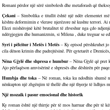
Romani përdor një sërë simbolesh dhe metaforash që theksoj
Çekani
– Simbolika e titullit është një ndër elementet më
kështu deformimin e vlerave njerëzore në kushte terrori. Ai 
Elezi mishërojnë këtë brutalitet të zhveshur nga çdo ndjen
ndërgjegjen dhe humanizmin, si Milena , duke treguar se ed
Syri i pëlcitur i Metës i Metës
– Ky episod përshkruhet jo v
cila dënon krimin dhe padrejtësinë. Për qytetarët e Drenicës
Nëna Gjylë dhe shpresa e humbur
– Nëna Gjylë që pret kt
Ajo përfaqëson amvisërinë e shpresës dhe dëshirën për paqe,
Humbja dhe toka
– Në roman, toka ku ndodhin shumë ngjar
nënkupton një zhgënjim të thellë dhe një thyerje të lidhjes 
Një mozaik i pasur emocional dhe historik
Ky roman është një thirrje për të mos harruar dhe për të kër