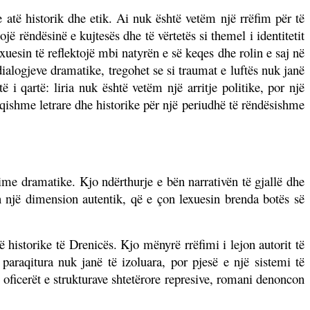
atë historik dhe etik. Ai nuk është vetëm një rrëfim për të
ë rëndësinë e kujtesës dhe të vërtetës si themel i identitetit
uesin të reflektojë mbi natyrën e së keqes dhe rolin e saj në
ialogjeve dramatike, tregohet se si traumat e luftës nuk janë
 i qartë: liria nuk është vetëm një arritje politike, por një
qishme letrare dhe historike për një periudhë të rëndësishme
ime dramatike. Kjo ndërthurje e bën narrativën të gjallë dhe
in një dimension autentik, që e çon lexuesin brenda botës së
 historike të Drenicës. Kjo mënyrë rrëfimi i lejon autorit të
paraqitura nuk janë të izoluara, por pjesë e një sistemi të
oficerët e strukturave shtetërore represive, romani denoncon