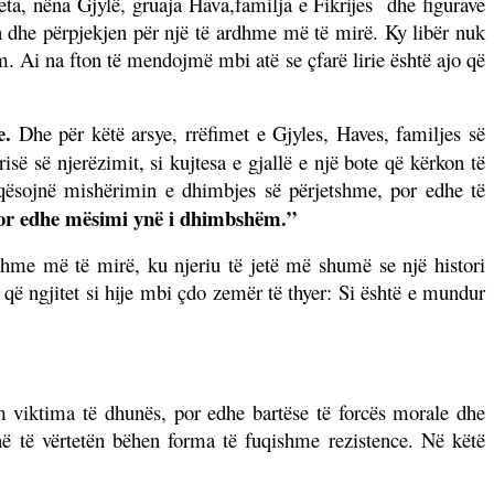
ta, nëna Gjylë, gruaja Hava,familja e Fikrijes
dhe figurave
 dhe përpjekjen për një të ardhme më të mirë. Ky libër nuk
im. Ai na fton të mendojmë mbi atë se çfarë lirie është ajo që
e.
Dhe për këtë arsye, rrëfimet e Gjyles, Haves, familjes së
së së njerëzimit, si kujtesa e gjallë e një bote që kërkon të
aqësojnë mishërimin e dhimbjes së përjetshme, por edhe të
 por edhe mësimi ynë i dhimbshëm.”
rdhme më të mirë, ku njeriu të jetë më shumë se një histori
që ngjitet si hije mbi çdo zemër të thyer: Si është e mundur
m viktima të dhunës, por edhe bartëse të forcës morale dhe
në të vërtetën bëhen forma të fuqishme rezistence. Në këtë