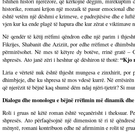
fshihen histori njerëzore, që kërkojnë dëgjim, mirëkuptim d
historike, romani krijon një mozaik të pasur emocional dh
është vetëm një dëshmi e krimeve, e padrejtësive dhe e luftës
vjen kur ka ende plagë të hapura dhe kur zërat e viktimave 
Në qendër të këtij rrëfimi qëndron edhe një parim i thjesh
Fikrijes, Shabanit dhe Aziziit, por edhe rrëfimet e dhimbshm
përmirësohet. Në mes të këtyre dy botëve, rrinë gratë – 
“Kjo n
shpresës. Ato janë zëri i heshtur që dëshiron të thotë:
Liria e vërtetë nuk është thjesht mungesa e zinxhirit, por
dhimbjeje, dhe ku shpresa të mos vdesë kurrë. Në errësirën 
që njerëzit të bëjnë kaq shumë dëm ndaj njëri-tjetrit? Si mun
Dialogu dhe monologu e bëjnë rrëfimin më dinamik dhe 
Roli i gruas në këtë roman është veçanërisht i theksuar. 
shpresës. Ato përfaqësojnë një dimension të ri të qëndres
mënyrë, romani kontribuon edhe në afirmimin e rolit të grua