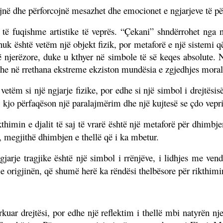
në dhe përforcojnë mesazhet dhe emocionet e ngjarjeve të pë
 të fuqishme artistike të veprës. “Çekani” shndërrohet nga 
nuk është vetëm një objekt fizik, por metaforë e një sistemi q
jë njerëzore, duke u kthyer në simbole të së keqes absolute. 
he në rrethana ekstreme ekziston mundësia e zgjedhjes moral
etëm si një ngjarje fizike, por edhe si një simbol i drejtësis
, kjo përfaqëson një paralajmërim dhe një kujtesë se çdo veprim
himin e djalit të saj të vrarë është një metaforë për dhimbje
 megjithë dhimbjen e thellë që i ka mbetur.
je tragjike është një simbol i rrënjëve, i lidhjes me vendi
me origjinën, që shumë herë ka rëndësi thelbësore për rikthimin
kuar drejtësi, por edhe një reflektim i thellë mbi natyrën nje