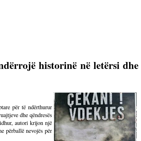
dërrojë historinë në letërsi dhe
tare për të ndërthurur
 vuajtjeve dhe qëndresës
dhur, autori krijon një
he përballë nevojës për