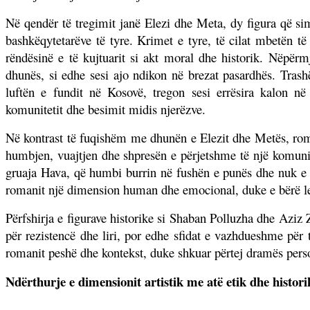
Në qendër të tregimit janë Elezi dhe Meta, dy figura që si
bashkëqytetarëve të tyre. Krimet e tyre, të cilat mbetën t
rëndësinë e të kujtuarit si akt moral dhe historik. Nëpërm
dhunës, si edhe sesi ajo ndikon në brezat pasardhës. Tra
luftën e fundit në Kosovë, tregon sesi errësira kalon n
komunitetit dhe besimit midis njerëzve.
Në kontrast të fuqishëm me dhunën e Elezit dhe Metës, roma
humbjen, vuajtjen dhe shpresën e përjetshme të një komunit
gruaja Hava, që humbi burrin në fushën e punës dhe nuk e p
romanit një dimension human dhe emocional, duke e bërë lex
Përfshirja e figurave historike si Shaban Polluzha dhe Aziz 
për rezistencë dhe liri, por edhe sfidat e vazhdueshme për 
romanit peshë dhe kontekst, duke shkuar përtej dramës person
Ndërthurje e dimensionit artistik me atë etik dhe histori