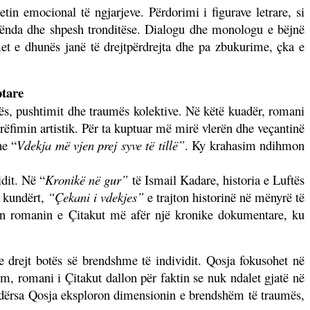
etin emocional të ngjarjeve. Përdorimi i figurave letrare, si
ë rënda dhe shpesh tronditëse. Dialogu dhe monologu e bëjnë
 e dhunës janë të drejtpërdrejta dhe pa zbukurime, çka e
ptare
nës, pushtimit dhe traumës kolektive. Në këtë kuadër, romani
rëfimin artistik. Për ta kuptuar më mirë vlerën dhe veçantinë
e “
Vdekja më vjen prej syve të tillë”
. Ky krahasim ndihmon
idit. Në “
Kronikë në gur”
të Ismail Kadare, historia e Luftës
ë kundërt,
“Çekani i vdekjes”
e trajton historinë në mënyrë të
 bën romanin e Çitakut më afër një kronike dokumentare, ku
drejt botës së brendshme të individit. Qosja fokusohet në
tim, romani i Çitakut dallon për faktin se nuk ndalet gjatë në
 ndërsa Qosja eksploron dimensionin e brendshëm të traumës,