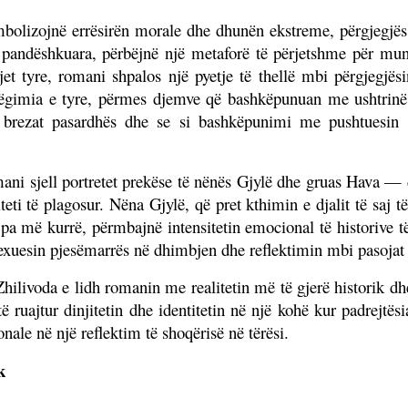
mbolizojnë errësirën morale dhe dhunën ekstreme, përgjegjës
ë pandëshkuara, përbëjnë një metaforë të përjetshme për mun
jet tyre, romani shpalos një pyetje të thellë mbi përgjegjës
shëgimia e tyre, përmes djemve që bashkëpunuan me ushtrinë
ë brezat pasardhës dhe se si bashkëpunimi me pushtuesin 
ni sjell portretet prekëse të nënës Gjylë dhe gruas Hava — 
eti të plagosur. Nëna Gjylë, që pret kthimin e djalit të saj
a më kurrë, përmbajnë intensitetin emocional të historive të
uesin pjesëmarrës në dhimbjen dhe reflektimin mbi pasojat e
Zhilivoda e lidh romanin me realitetin më të gjerë historik dh
të ruajtur dinjitetin dhe identitetin në një kohë kur padrejtë
ale në një reflektim të shoqërisë në tërësi.
k