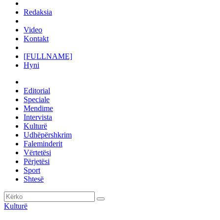
Redaksia
Video
Kontakt
[FULLNAME]
Hyni
Editorial
Speciale
Mendime
Intervista
Kulturë
Udhëpërshkrim
Faleminderit
Vërtetësi
Përjetësi
Sport
Shtesë
Kulturë