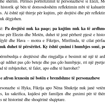
he shërim. Përmes portretizimit të personazheve si Elezi, Me
e historik që bën të domosdoshëm reflektimin mbi të kaluarën
. Ai është një thirrje për kujtim, për drejtësi dhe për reflekt
nuk dëgjohen.
Pa drejtësi nuk ka paqe; pa kujtim nuk ka të ardhm
të:
e për Elezin dhe Metën, duhet të jenë përherë pjesë e histori
Gjylë dhe Hava – motra e Fikrijes, Mirëlinda, të cilat përf
uk duhet të përsëritet. Ky është çmimi i humbjes sonë,
 përmbushja e drejtësisë dhe ringjallja e besimit në një të a
që ndihet pas çdo beteje dhe pas çdo humbjeje, rri një pyetje 
d të mbijetohet, të falet, apo edhe të harrohet?
e afron lexuesin në botën e brendshme të personazheve
Personazhe si Hyka, Fikrija apo Nëna Shukrije nuk janë vetë
ës, ku sakrifica, kujdesi për familjen dhe guximi për të thë
s në historinë dhe shoqërinë shqiptare.