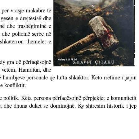
 për vrasje makabre të
gesën e drejtësisë dhe
inë dhe trashëgiminë e
 dhe policinë serbe në
shkatërron themelet e
dy gra që përfaqësojnë
 të vetëm, Hamdiun, dhe
 humbjeve personale që lufta shkaktoi. Këto rrëfime i japin
 konfliktit.
e politik. Këta persona përfaqësojnë përpjekjet e komunitetit
sia dhe dhuna duket se dominojnë. Ky shtresim historik i jep