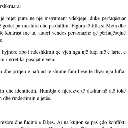
rshkruara:
një mjet pune në një instrument vdekjeje, duke përfaqësuar
ë godet pa mëshirë dhe pa dallim. Figura të tilla si Meta dhe
Në kontrast me ta, autori vendos personazhe që përfaqësojnë
e.
ë hyjnore apo i ndëshkimit që vjen nga një fuqi më e lartë, e
 i errët ka pasojat e veta.
n dhe pritjen e pafund të shumë familjeve të thyer nga lufta.
n dhe identitetin. Humbja e njerëzve të dashur në atë tokë
 dhe rindërtimin e jetës.
rëzore dhe fuqinë e faljes. Ai na kujton se pas çdo konflikti