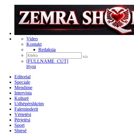
Video
Kontakt
Redaksia
[FULLNAME_CUT]
Hyni
Editorial
Speciale
Mendime
Intervista
Kulturë
Udhëpërshkrim
Faleminderit
Vërtetësi
Përjetësi
Sport
Shtesë