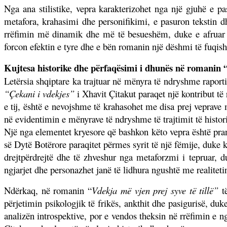
Nga ana stilistike, vepra karakterizohet nga një gjuhë e pas
metafora, krahasimi dhe personifikimi, e pasuron tekstin d
rrëfimin më dinamik dhe më të besueshëm, duke e afruar 
forcon efektin e tyre dhe e bën romanin një dëshmi të fuqis
Kujtesa historike dhe përfaqësimi i dhunës në romanin “
Letërsia shqiptare ka trajtuar në mënyra të ndryshme raport
“Çekani i vdekjes”
i Xhavit Çitakut paraqet një kontribut të
e tij, është e nevojshme të krahasohet me disa prej veprave m
në evidentimin e mënyrave të ndryshme të trajtimit të histor
Një nga elementet kryesore që bashkon këto vepra është prania
së Dytë Botërore paraqitet përmes syrit të një fëmije, duke 
drejtpërdrejtë dhe të zhveshur nga metaforzmi i tepruar, 
ngjarjet dhe personazhet janë të lidhura ngushtë me realitet
Ndërkaq, në romanin “
Vdekja më vjen prej syve të tillë”
të
përjetimin psikologjik të frikës, ankthit dhe pasigurisë, duk
analizën introspektive, por e vendos theksin në rrëfimin e