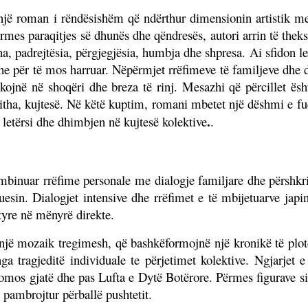
një roman i rëndësishëm që ndërthur dimensionin artistik me 
rmes paraqitjes së dhunës dhe qëndresës, autori arrin të theksoj
 padrejtësia, përgjegjësia, humbja dhe shpresa. Ai sfidon lex
 dhe për të mos harruar. Nëpërmjet rrëfimeve të familjeve dhe d
ojnë në shoqëri dhe breza të rinj. Mesazhi që përcillet është
jitha, kujtesë. Në këtë kuptim, romani mbetet një dëshmi e fu
.
në letërsi dhe dhimbjen në kujtesë kolektive
.
ombinuar rrëfime personale me dialogje familjare dhe përshkr
uesin. Dialogjet intensive dhe rrëfimet e të mbijetuarve jap
 tyre në mënyrë direkte.
i një mozaik tregimesh, që bashkëformojnë një kronikë të plotë
a tragjeditë individuale te përjetimet kolektive. Ngjarjet e 
domos gjatë dhe pas Lufta e Dytë Botërore. Përmes figurave si 
 pambrojtur përballë pushtetit.