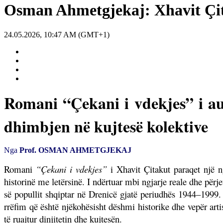
Osman Ahmetgjekaj: Xhavit Çit
24.05.2026, 10:47 AM (GMT+1)
Romani “Çekani i vdekjes” i aut
dhimbjen në kujtesë kolektive
Nga
Prof. OSMAN AHMETGJEKAJ
Romani
“Çekani i vdekjes”
i Xhavit Çitakut paraqet një n
historinë me letërsinë. I ndërtuar mbi ngjarje reale dhe përj
së popullit shqiptar në Drenicë gjatë periudhës 1944–1999. P
rrëfim që është njëkohësisht dëshmi historike dhe vepër arti
të ruajtur dinjitetin dhe kujtesën.