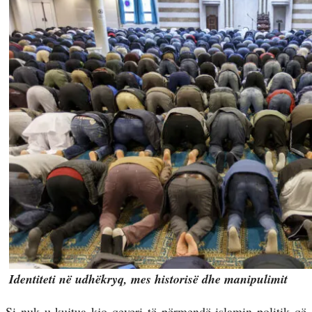
Identiteti në udhëkryq, mes historisë dhe manipulimit
Si nuk u kujtua kjo qeveri të përmendë islamin politik që