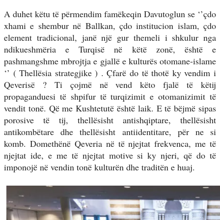
A duhet këtu të përmendim famëkeqin Davutoglun se ‘’çdo
xhami e shembur në Ballkan, çdo institucion islam, çdo
element tradicional, janë një gur themeli i shkulur nga
ndikueshmëria e Turqisë në këtë zonë, është e
pashmangshme mbrojtja e gjallë e kulturës otomane-islame
‘’ ( Thellësia strategjike ) . Çfarë do të thotë ky vendim i
Qeverisë ? Ti çojmë në vend këto fjalë të këtij
propaganduesi të shpifur të turqizimit e otomanizimit të
vendit tonë. Që me Kushtetutë është laik. E të bëjmë sipas
porosive të tij, thellësisht antishqiptare, thellësisht
antikombëtare dhe thellësisht antiidentitare, për ne si
komb. Domethënë Qeveria në të njejtat frekvenca, me të
njejtat ide, e me të njejtat motive si ky njeri, që do të
imponojë në vendin tonë kulturën dhe traditën e huaj.