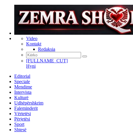
Video
Kontakt
Redaksia
[FULLNAME_CUT]
Hyni
Editorial
Speciale
Mendime
Intervista
Kulturë
Udhëpërshkrim
Faleminderit
Vërtetësi
Përjetësi
Sport
Shtesë