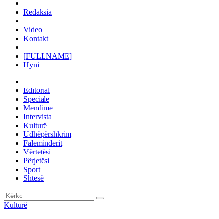
Redaksia
Video
Kontakt
[FULLNAME]
Hyni
Editorial
Speciale
Mendime
Intervista
Kulturë
Udhëpërshkrim
Faleminderit
Vërtetësi
Përjetësi
Sport
Shtesë
Kulturë