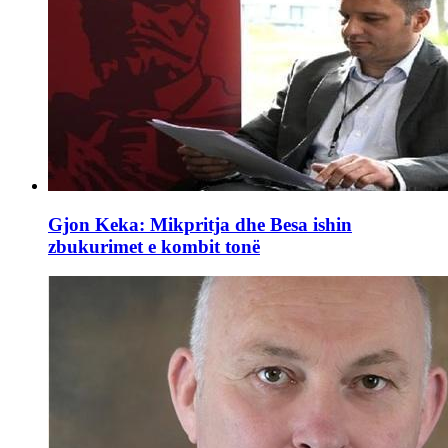
Gjon Keka: Mikpritja dhe Besa ishin
zbukurimet e kombit tonë