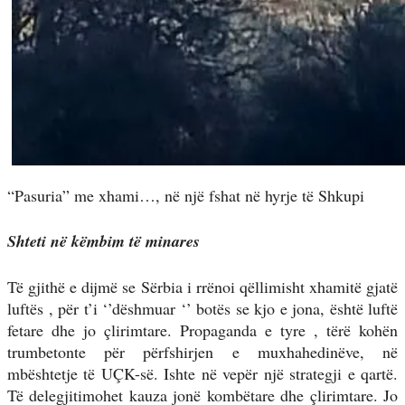
“Pasuria” me xhami…, në një fshat në hyrje të Shkupi
Shteti në këmbim të minares
Të gjithë e dijmë se Sërbia i rrënoi qëllimisht xhamitë gjatë
luftës , për t’i ‘’dëshmuar ‘’ botës se kjo e jona, është luftë
fetare dhe jo çlirimtare. Propaganda e tyre , tërë kohën
trumbetonte për përfshirjen e muxhahedinëve, në
mbështetje të UÇK-së. Ishte në vepër një strategji e qartë.
Të delegjitimohet kauza jonë kombëtare dhe çlirimtare. Jo