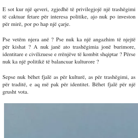
E sot kur një qeveri, zgjedhë të privilegjojë një trashëgimi
të caktuar fetare për interesa politike, ajo nuk po investon
për mirë, por po hap një çarje.
Pse vetëm njera anë ? Pse nuk ka një angazhim të njejtë
për kishat ? A nuk janë ato trashëgimia jonë burimore,
identitare e civilizuese e rrënjëve të kombit shqiptar ? Përse
nuk ka një politikë të balancuar kulturore ?
Sepse nuk bëhet fjalë as për kulturë, as për trashëgimi, as
për traditë, e aq më pak për identitet. Bëhet fjalë për një
grusht vota.