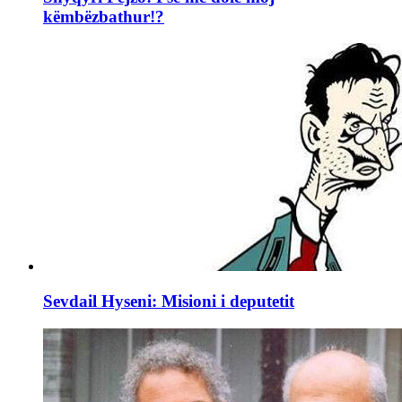
këmbëzbathur!?
Sevdail Hyseni: Misioni i deputetit