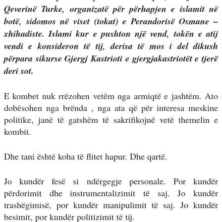
Qeverinë Turke, organizatë për përhapjen e islamit në
botë, sidomos në viset (tokat) e Perandorisë Osmane –
xhihadiste. Islami kur e pushton një vend, tokën e atij
vendi e konsideron të tij, derisa të mos i del dikush
përpara sikurse Gjergj Kastrioti e gjergjakastriotët e tjerë
deri sot.
E kombet nuk rrëzohen vetëm nga armiqtë e jashtëm. Ato
dobësohen nga brënda , nga ata që për interesa meskine
politike, janë të gatshëm të sakrifikojnë vetë themelin e
kombit.
Dhe tani është koha të flitet hapur. Dhe qartë.
Jo kundër fesë si ndërgegje personale. Por kundër
përdorimit dhe instrumentalizimit të saj. Jo kundër
trashëgimisë, por kundër manipulimit të saj. Jo kundër
besimit, por kundër politizimit të tij.