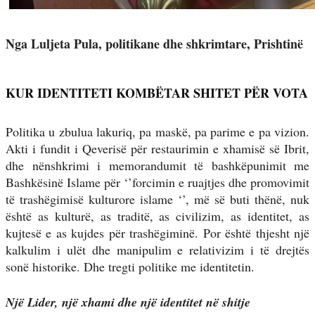
Nga Luljeta Pula, politikane dhe shkrimtare, Prishtinë
KUR IDENTITETI KOMBËTAR SHITET PËR VOTA
Politika u zbulua lakuriq, pa maskë, pa parime e pa vizion.
Akti i fundit i Qeverisë për restaurimin e xhamisë së Ibrit,
dhe nënshkrimi i memorandumit të bashkëpunimit me
Bashkësinë Islame për ‘’forcimin e ruajtjes dhe promovimit
të trashëgimisë kulturore islame ‘’, më së buti thënë, nuk
është as kulturë, as traditë, as civilizim, as identitet, as
kujtesë e as kujdes për trashëgiminë. Por është thjesht një
kalkulim i ulët dhe manipulim e relativizim i të drejtës
sonë historike. Dhe tregti politike me identitetin.
Një Lider, një xhami dhe një identitet në shitje