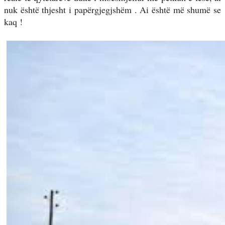
nuk është thjesht i papërgjegjshëm . Ai është më shumë se
kaq !