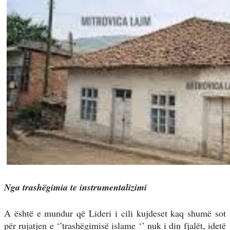
Nga trashëgimia te instrumentalizimi
A është e mundur që Lideri i cili kujdeset kaq shumë sot
për rujatjen e ‘’trashëgimisë islame ‘’ nuk i din fjalët, idetë