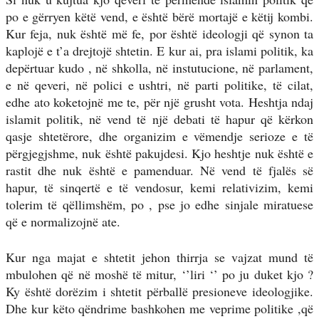
po e gërryen këtë vend, e është bërë mortajë e këtij kombi.
Kur feja, nuk është më fe, por është ideologji që synon ta
kaplojë e t’a drejtojë shtetin. E kur ai, pra islami politik, ka
depërtuar kudo , në shkolla, në instutucione, në parlament,
e në qeveri, në polici e ushtri, në parti politike, të cilat,
edhe ato koketojnë me te, për një grusht vota. Heshtja ndaj
islamit politik, në vend të një debati të hapur që kërkon
qasje shtetërore, dhe organizim e vëmendje serioze e të
përgjegjshme, nuk është pakujdesi. Kjo heshtje nuk është e
rastit dhe nuk është e pamenduar. Në vend të fjalës së
hapur, të sinqertë e të vendosur, kemi relativizim, kemi
tolerim të qëllimshëm, po , pse jo edhe sinjale miratuese
që e normalizojnë ate.
Kur nga majat e shtetit jehon thirrja se vajzat mund të
mbulohen që në moshë të mitur, ‘’liri ‘’ po ju duket kjo ?
Ky është dorëzim i shtetit përballë presioneve ideologjike.
Dhe kur këto qëndrime bashkohen me veprime politike ,që