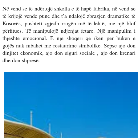
Në vend se të ndërtojë shkolla e të hapë fabrika, në vend se
të krijojë vende pune dhe t’a ndalojë zbrazjen dramatike të
Kosovës, pushteti zgjedh rrugën më të lehtë, me një blof
përfitues. Të manipulojë ndjenjat fetare. Një manipulim i
thjeshtë emocional. E një shoqëri që ikën për bukën e
gojës nuk mbahet me restaurime simbolike. Sepse ajo don
dinjitet ekonomik, ajo don siguri sociale , ajo don krenari
dhe don shpresë.