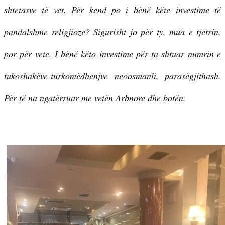
shtetasve të vet. Për kend po i bënë këte investime të
pandalshme religjioze? Sigurisht jo për ty, mua e tjetrin,
por për vete. I bënë këto investime për ta shtuar numrin e
tukoshakëve-turkomëdhenjve neoosmanli, parasëgjithash.
Për të na ngatërruar me vetën Arbnore dhe botën.