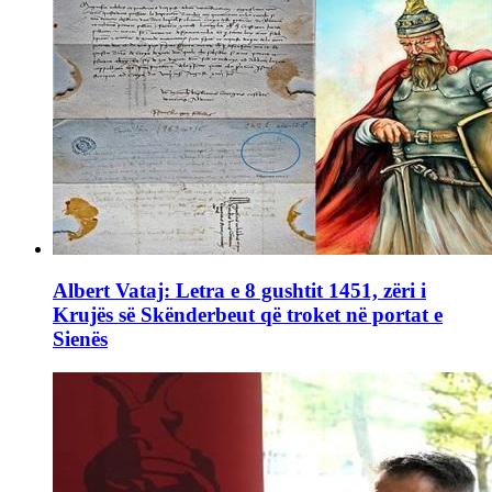
Albert Vataj: Letra e 8 gushtit 1451, zëri i
Krujës së Skënderbeut që troket në portat e
Sienës