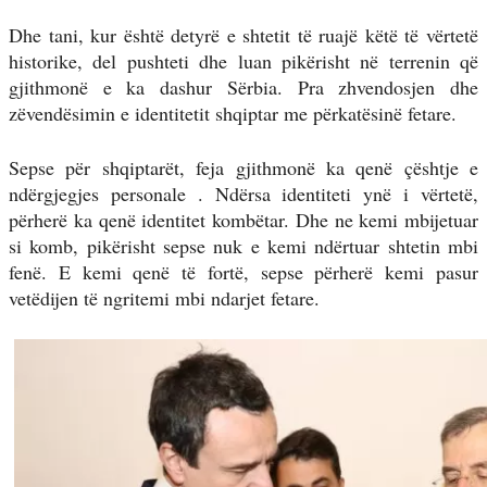
Dhe tani, kur është detyrë e shtetit të ruajë këtë të vërtetë
historike, del pushteti dhe luan pikërisht në terrenin që
gjithmonë e ka dashur Sërbia. Pra zhvendosjen dhe
zëvendësimin e identitetit shqiptar me përkatësinë fetare.
Sepse për shqiptarët, feja gjithmonë ka qenë çështje e
ndërgjegjes personale . Ndërsa identiteti ynë i vërtetë,
përherë ka qenë identitet kombëtar. Dhe ne kemi mbijetuar
si komb, pikërisht sepse nuk e kemi ndërtuar shtetin mbi
fenë. E kemi qenë të fortë, sepse përherë kemi pasur
vetëdijen të ngritemi mbi ndarjet fetare.