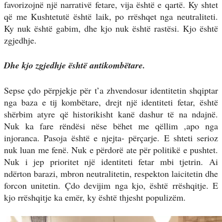
favorizojnë një narrativë fetare, vija është e qartë. Ky shtet
që me Kushtetutë është laik, po rrëshqet nga neutraliteti.
Ky nuk është gabim, dhe kjo nuk është rastësi. Kjo është
zgjedhje.
Dhe kjo zgjedhje është antikombëtare.
Sepse çdo përpjekje për t’a zhvendosur identitetin shqiptar
nga baza e tij kombëtare, drejt një identiteti fetar, është
shërbim atyre që historikisht kanë dashur të na ndajnë.
Nuk ka fare rëndësi nëse bëhet me qëllim ,apo nga
injoranca. Pasoja është e njejta- përçarje. E shteti serioz
nuk luan me fenë. Nuk e përdorë ate për politikë e pushtet.
Nuk i jep prioritet një identiteti fetar mbi tjetrin. Ai
ndërton barazi, mbron neutralitetin, respekton laicitetin dhe
forcon unitetin. Çdo devijim nga kjo, është rrëshqitje. E
kjo rrëshqitje ka emër, ky është thjesht populizëm.