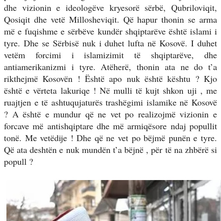
dhe vizionin e ideologëve kryesorë sërbë, Qubriloviqit,
Qosiqit dhe vetë Millosheviqit. Që hapur thonin se arma
më e fuqishme e sërbëve kundër shqiptarëve është islami i
tyre. Dhe se Sërbisë nuk i duhet lufta në Kosovë. I duhet
vetëm forcimi i islamizimit të shqiptarëve, dhe
antiamerikanizmi i tyre. Atëherë, thonin ata ne do t’a
rikthejmë Kosovën ! Është apo nuk është kështu ? Kjo
është e vërteta lakuriqe ! Në mulli të kujt shkon uji , me
ruajtjen e të ashtuqujaturës trashëgimi islamike në Kosovë
? A është e mundur që ne vet po realizojmë vizionin e
forcave më antishqiptare dhe më armiqësore ndaj popullit
tonë. Me vetëdije ! Dhe që ne vet po bëjmë punën e tyre.
Që ata deshtën e nuk mundën t’a bëjnë , për të na zhbërë si
popull ?