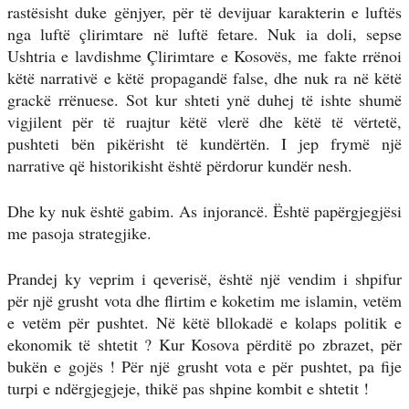
rastësisht duke gënjyer, për të devijuar karakterin e luftës
nga luftë çlirimtare në luftë fetare. Nuk ia doli, sepse
Ushtria e lavdishme Çlirimtare e Kosovës, me fakte rrënoi
këtë narrativë e këtë propagandë false, dhe nuk ra në këtë
grackë rrënuese. Sot kur shteti ynë duhej të ishte shumë
vigjilent për të ruajtur këtë vlerë dhe këtë të vërtetë,
pushteti bën pikërisht të kundërtën. I jep frymë një
narrative që historikisht është përdorur kundër nesh.
Dhe ky nuk është gabim. As injorancë. Është papërgjegjësi
me pasoja strategjike.
Prandej ky veprim i qeverisë, është një vendim i shpifur
për një grusht vota dhe flirtim e koketim me islamin, vetëm
e vetëm për pushtet. Në këtë bllokadë e kolaps politik e
ekonomik të shtetit ? Kur Kosova përditë po zbrazet, për
bukën e gojës ! Për një grusht vota e për pushtet, pa fije
turpi e ndërgjegjeje, thikë pas shpine kombit e shtetit !