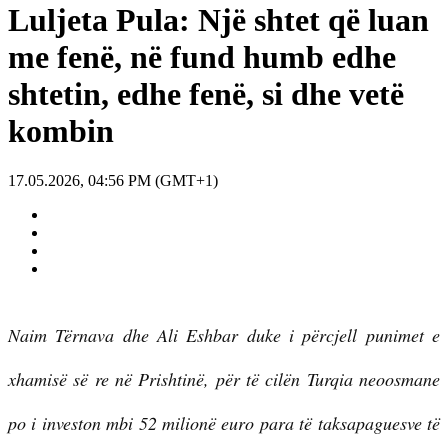
Luljeta Pula: Një shtet që luan
me fenë, në fund humb edhe
shtetin, edhe fenë, si dhe vetë
kombin
17.05.2026, 04:56 PM (GMT+1)
Naim Tërnava dhe Ali Eshbar duke i përcjell punimet e
xhamisë së re në Prishtinë, për të cilën Turqia neoosmane
po i investon mbi 52 milionë euro para të taksapaguesve të