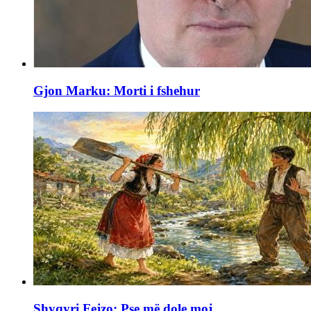
Gjon Marku: Morti i fshehur
Shyqyri Fejzo: Pse më dole moj