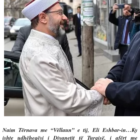
Naim Tërnava me “Vëllaun” e tij, Eli Eshbar-in…Ky
ishte udhëheqësi i Diyanetit të Turqisë, i afërt me