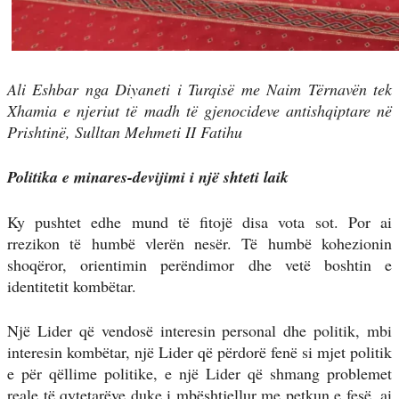
Ali Eshbar nga Diyaneti i Turqisë me Naim Tërnavën tek
Xhamia e njeriut të madh të gjenocideve antishqiptare në
Prishtinë, Sulltan Mehmeti II Fatihu
Politika e minares-devijimi i një shteti laik
Ky pushtet edhe mund të fitojë disa vota sot. Por ai
rrezikon të humbë vlerën nesër. Të humbë kohezionin
shoqëror, orientimin perëndimor dhe vetë boshtin e
identitetit kombëtar.
Një Lider që vendosë interesin personal dhe politik, mbi
interesin kombëtar, një Lider që përdorë fenë si mjet politik
e për qëllime politike, e një Lider që shmang problemet
reale të qytetarëve duke i mbështjellur me petkun e fesë, ai