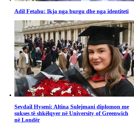
Adil Fetahu: Ikja nga burgu dhe nga identiteti
Sevdail Hyseni: Altina Sulejmani diplomon me
sukses të shkëlqyer në University of Greenwich
në Londër