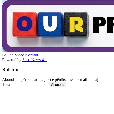
Ballina
Video
Kontakt
Powered by
Soso News 4.1
Buletini
Abonohuni për të marrë lajmet e përditshme në email-in tuaj
Abonohu