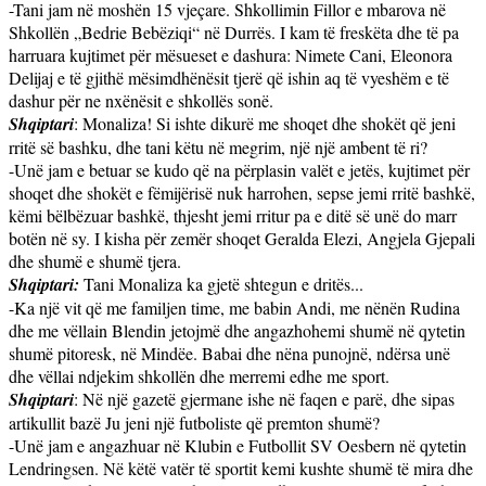
-Tani jam në moshën 15 vjeçare. Shkollimin Fillor e mbarova në
Shkollën „Bedrie Bebëziqi“ në Durrës. I kam të freskëta dhe të pa
harruara kujtimet për mësueset e dashura: Nimete Cani, Eleonora
Delijaj e të gjithë mësimdhënësit tjerë që ishin aq të vyeshëm e të
dashur për ne nxënësit e shkollës sonë.
Shqiptari
: Monaliza! Si ishte dikurë me shoqet dhe shokët që jeni
rritë së bashku, dhe tani këtu në megrim, një një ambent të ri?
-Unë jam e betuar se kudo që na përplasin valët e jetës, kujtimet për
shoqet dhe shokët e fëmijërisë nuk harrohen, sepse jemi rritë bashkë,
këmi bëlbëzuar bashkë, thjesht jemi rritur pa e ditë së unë do marr
botën në sy. I kisha për zemër shoqet Geralda Elezi, Angjela Gjepali
dhe shumë e shumë tjera.
Shqiptari:
Tani Monaliza ka gjetë shtegun e dritës...
-Ka një vit që me familjen time, me babin Andi, me nënën Rudina
dhe me vëllain Blendin jetojmë dhe angazhohemi shumë në qytetin
shumë pitoresk, në Mindëe. Babai dhe nëna punojnë, ndërsa unë
dhe vëllai ndjekim shkollën dhe merremi edhe me sport.
Shqiptari
: Në një gazetë gjermane ishe në faqen e parë, dhe sipas
artikullit bazë Ju jeni një futboliste që premton shumë?
-Unë jam e angazhuar në Klubin e Futbollit SV Oesbern në qytetin
Lendringsen. Në këtë vatër të sportit kemi kushte shumë të mira dhe