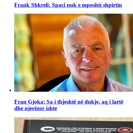
Frank Shkreli: Spaçi nuk e mposhti shpirtin
Fran Gjoka: Sa i thjeshtë në dukje, aq i lartë
dhe njerëzor ishte