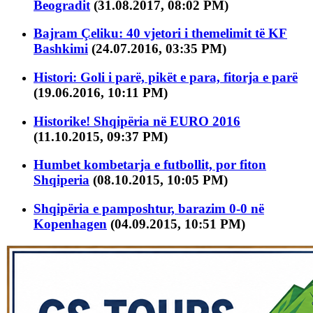
Beogradit
(31.08.2017, 08:02 PM)
Bajram Çeliku: 40 vjetori i themelimit të KF
Bashkimi
(24.07.2016, 03:35 PM)
Histori: Goli i parë, pikët e para, fitorja e parë
(19.06.2016, 10:11 PM)
Historike! Shqipëria në EURO 2016
(11.10.2015, 09:37 PM)
Humbet kombetarja e futbollit, por fiton
Shqiperia
(08.10.2015, 10:05 PM)
Shqipëria e pamposhtur, barazim 0-0 në
Kopenhagen
(04.09.2015, 10:51 PM)