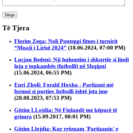
Dërgo
Të Tjera
Florim Zeqa: Noli Ponteggi fitues i turnirit
“Muaji i Lirisë 2024”
(18.06.2024, 07:00 PM)
Luçjan Bedeni: Nji hulumtim i shkurtër si lindi
loja e topkambës (futbolli) në Shqipni
(15.06.2024, 06:55 PM)
Enri Zholi: Forald Hoxha - Partizani më
formoi si portier, futbolli është jeta ime
(28.08.2023, 07:53 PM)
Gëzim LLojdia: Në Finlandë me këpucë të
grisura
(15.09.2017, 08:01 PM)
Gëzim Llojdia: Kur rrëzuam 'Partizanin' e