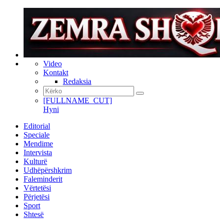
Video
Kontakt
Redaksia
[FULLNAME_CUT]
Hyni
Editorial
Speciale
Mendime
Intervista
Kulturë
Udhëpërshkrim
Faleminderit
Vërtetësi
Përjetësi
Sport
Shtesë