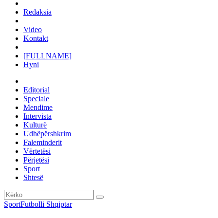
Redaksia
Video
Kontakt
[FULLNAME]
Hyni
Editorial
Speciale
Mendime
Intervista
Kulturë
Udhëpërshkrim
Faleminderit
Vërtetësi
Përjetësi
Sport
Shtesë
Sport
Futbolli Shqiptar