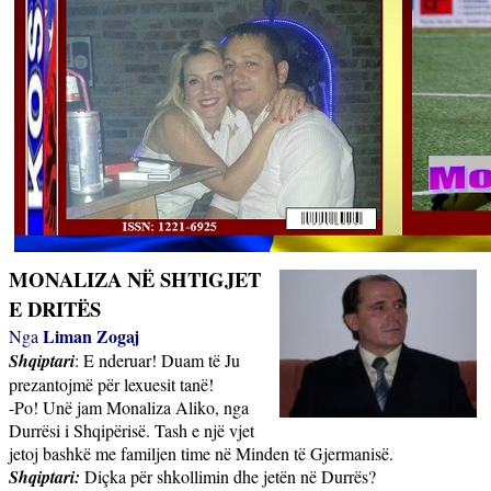
MONALIZA NË SHTIGJET
E DRITËS
Liman Zogaj
Nga
Shqiptari
: E nderuar! Duam të Ju
prezantojmë për lexuesit tanë!
-Po! Unë jam Monaliza Aliko, nga
Durrësi i Shqipërisë. Tash e një vjet
jetoj bashkë me familjen time në Minden të Gjermanisë.
Shqiptari:
Diçka për shkollimin dhe jetën në Durrës?