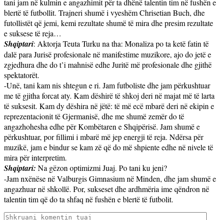
tani jam në kulmin e angazhimit për ta dhënë talentin tim në fushën e
blertë të futbollit. Trajneri shumë i vyeshëm Chrisetian Buch, dhe
futollistët që jemi, kemi rezultate shumë të mira dhe presim rezultate
e suksese të reja…
Shqiptari
: Aktorja Teuta Turku na tha: Monaliza po ta ketë fatin të
dalë para Jurisë profesionale në manifestime muzikore, ajo do jetë e
zgjedhura dhe do t’i mahnisë edhe Juritë më profesionale dhe gjithë
spektatorët.
-Unë, tani kam nis shtegun e ri. Jam futboliste dhe jam përkushtuar
me të gjitha forcat aty. Kam dëshirë të shkoj deri në majat më të larta
të suksesit. Kam dy dëshira në jëtë: të më ecë mbarë deri në ekipin e
reprezentacionit të Gjermanisë, dhe me shumë zemër do të
angazhohesha edhe për Kombëtaren e Shqipërisë. Jam shumë e
përkushtuar, por fillimi i mbarë më jep energji të reja. Ndërsa për
muzikë, jam e bindur se kam zë që do më shpiente edhe në nivele të
mira për interpretim.
Shqiptari:
Na gëzon optimizmi Juaj. Po tani ku jeni?
-Jam nxënëse në Valburgis Gimnasium në Minden, dhe jam shumë e
angazhuar në shkollë. Por, sukseset dhe ardhmëria ime qëndron në
talentin tim që do ta shfaq në fushën e blertë të futbolit.