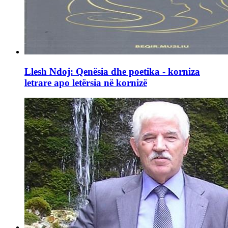
Llesh Ndoj: Qenësia dhe poetika - korniza
letrare apo letërsia në kornizë