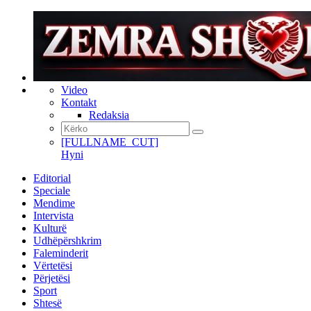
Video
Kontakt
Redaksia
[FULLNAME_CUT]
Hyni
Editorial
Speciale
Mendime
Intervista
Kulturë
Udhëpërshkrim
Faleminderit
Vërtetësi
Përjetësi
Sport
Shtesë