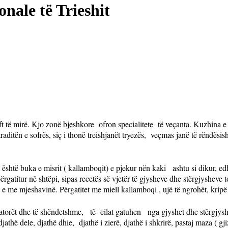
nale të Trieshit
aft të mirë. Kjo zonë bjeshkore
ofron specialitete
të veçanta. Kuzhina e 
aditën e sofrës, siç i thonë treishjanët tryezës,
veçmas janë të rëndësi
 është buka e misrit ( kallamboqit) e pjekur nën kaki
ashtu si dikur, ed
ërgatitur në shtëpi, sipas recetës së vjetër të gjysheve dhe stërgjysheve 
e me mjeshavinë. Përgatitet me miell kallamboqi , ujë të ngrohët, kripë
torët dhe të shëndetshme,
të
cilat gatuhen
nga gjyshet dhe stërgjys
djathë dele, djathë dhie,
djathë i zierë, djathë i shkrirë, pastaj maza ( gj