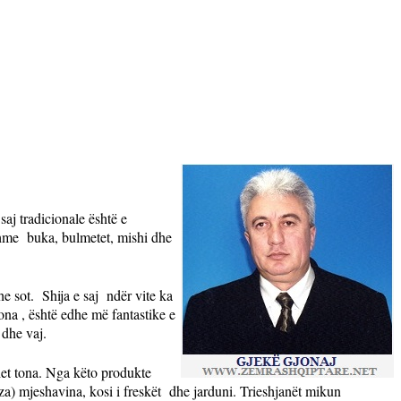
saj tradicionale është e
shme
buka, bulmetet, mishi dhe
he sot.
Shija e saj
ndër vite ka
tona , është edhe më fantastike e
 dhe vaj.
het tona. Nga këto produkte
iza) mjeshavina, kosi i freskët
dhe jarduni. Trieshjanët mikun