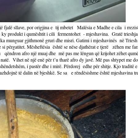
ë fjalë sllave, por origjina e
tij mbetet
Malësia e Madhe e cila
i rrezi
 ky produkt i qumështit i cili
fermentohet
- mjeshavina.
Gratë trieshj
tu ka munguar gjithmonë gruri dhe misri. Gatimi i mjeshavinës
në Triesh
 si përgatitet. Mësheftësia
është se nëse djathërat e tjerë
zëhen me fara
u
qëndron afro një muaj dhe
më pas me lëngun që krijohet zëhet qumës
 natë.
Vihet në një enë për t’u tharë afro dy javë. Më pas shtypet me dor
i shëndetshëm, i pastër dhe i mirë. Përdorej
edhe për shitje. Kjo traditë e
azhdojnë të dalin në bjeshkë. Se sa
e rëndësishme është mjeshavina tr