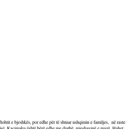
ftohtit e bjeshkës, por edhe për të shtuar ushqimin e familjes,
në raste
 shtëpisë. Kaçimaku është bërë edhe me djathë, mjeshavinë e mazë. Hahet