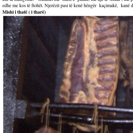
edhe me kos të ftohët. Njerëzit pasi të kenë hëngër
kaçimakë,
kanë d
Mishi i thatë ( i tharë)