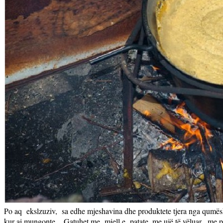
Po aq
ekslzuziv,
sa edhe mjeshavina dhe produktete tjera nga qumës
kur ai mungonte.
Gatuhet me
miell e
patate, me ujë të vëluar , me 