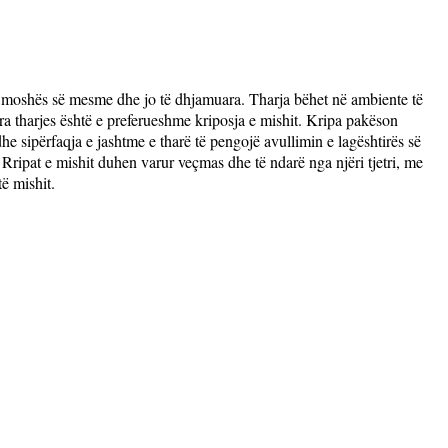
e të moshës së mesme dhe jo të dhjamuara. Tharja bëhet në ambiente të
ara tharjes është e preferueshme kriposja e mishit. Kripa pakëson
e sipërfaqja e jashtme e tharë të pengojë avullimin e lagështirës së
. Rripat e mishit duhen varur veçmas dhe të ndarë nga njëri tjetri, me
ë mishit.