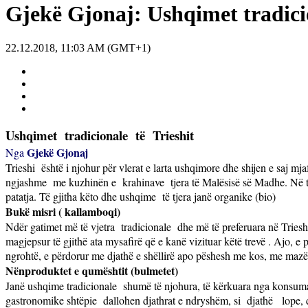
Gjekë Gjonaj: Ushqimet tradicio
22.12.2018, 11:03 AM (GMT+1)
Ushqimet
tradicionale
të
Trieshit
Gjekë Gjonaj
Nga
Trieshi
është i njohur për vlerat e larta ushqimore dhe shijen e saj mj
ngjashme
me kuzhinën e
krahinave
tjera të Malësisë së Madhe. Në tr
patatja. Të gjitha këto dhe ushqime
të tjera janë organike (bio)
Bukë misri ( kallamboqi)
Ndër gatimet më të vjetra
tradicionale
dhe më të preferuara në Triesh
magjepsur të gjithë ata mysafirë që e kanë vizituar këtë trevë . Ajo, e p
ngrohtë, e përdorur me djathë e shëllirë apo pëshesh me kos, me mazë 
Nënproduktet e qumështit (bulmetet)
Janë ushqime tradicionale
shumë të njohura, të kërkuara nga konsuma
gastronomike shtëpie
dallohen djathrat e ndryshëm, si
djathë
lope, 