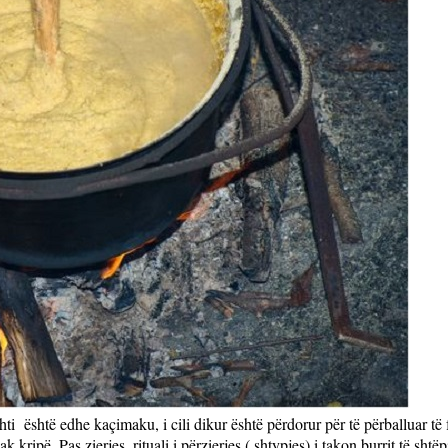
hti
është edhe kaçimaku, i cili dikur është përdorur për të përballuar të 
pak kripë. Pas zierjes, rituali i përzierjes ( shtypjes) i takon burrit të