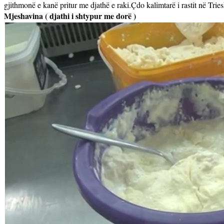
gjithmonë e kanë pritur me djathë e raki.Çdo kalimtarë i rastit në Trie
Mjeshavina ( djathi i shtypur me dorë )