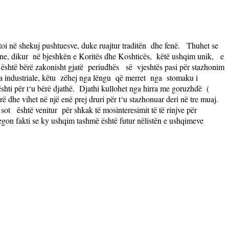
stoi në shekuj pushtuesve, duke ruajtur traditën
dhe fenë.
Thuhet se
ane, dikur
në bjeshkën e Koritës dhe Koshticës,
këtë ushqim unik,
e
 është bërë zakonisht gjatë
periudhës
së
vjeshtës pasi për stazhonim
 industriale, këtu
zëhej nga lëngu
që merret
nga
stomaku i
hti për t‘u bërë djathë.
Djathi kullohet nga hirra me goruzhdë
(
ë dhe vihet në një enë prej druri për t‘u stazhonuar deri në tre muaj.
 sot
është venitur
për shkak të mosinteresimit të të rinjve për
egon fakti se ky ushqim tashmë është futur nëlistën e ushqimeve