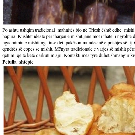
Po ashtu ushqim tradicional
mahnitës bio në Triesh është edhe
mishi 
hapura. Kushtet ideale për tharjen e mishit janë mot i thatë, i ngroht
ngacmimin e mishit nga insektet, pakëson mundësinë e prishjes së tij. 
qendrës së copës së mishit. Mënyra tradicionale e varjes së mishit për
qëllim
që të ketë qarkullim ajri. Kontakti mes tyre duhet shmangur kre
Petulla
shtëpie