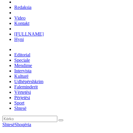
Redaksia
Video
Kontakt
[FULLNAME]
Hyni
Editorial
Speciale
Mendime
Intervista
Kulturë
Udhëpërshkrim
Faleminderit
Vërtetësi
Përjetësi
Sport
Shtesë
Shtesë
Shoqëria