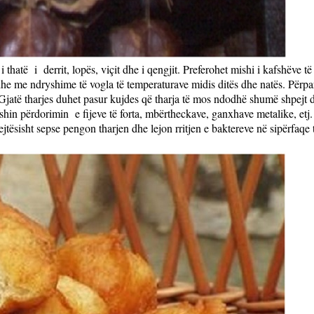
i thatë
i
derrit, lopës, viçit dhe i qengjit. Preferohet mishi i kafshëv
ë dhe me ndryshime të vogla të temperaturave midis ditës dhe natës. Përp
Gjatë tharjes duhet pasur kujdes që tharja të mos ndodhë shumë shpejt dh
fshin përdorimin
e fijeve të forta, mbërtheckave, ganxhave metalike, etj
jtësisht sepse pengon tharjen dhe lejon rritjen e baktereve në sipërfaqe t