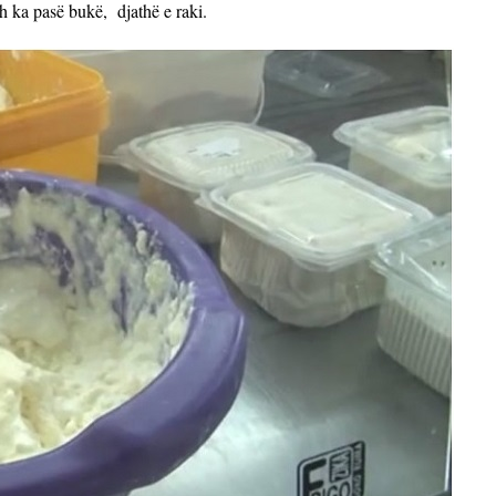
sh ka pasë bukë,
djathë e raki.