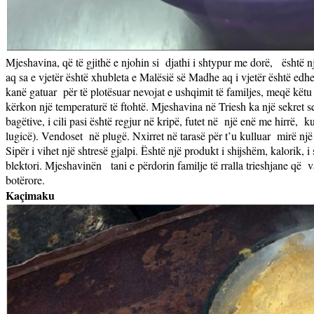
Mjeshavina, që të gjithë e njohin si
djathi i shtypur me dorë,
është nj
aq sa e vjetër është xhubleta e Malësië së Madhe aq i vjetër është edhe
kanë gatuar
për të plotësuar nevojat e ushqimit të familjes, meqë kë
kërkon një temperaturë të ftohtë. Mjeshavina në Triesh ka një sekret se
bagëtive, i cili pasi është regjur në kripë, futet në
një enë me hirrë,
k
lugicë). Vendoset
në plugë. Nxirret në tarasë për t’u kulluar
mirë një
Sipër i vihet një shtresë gjalpi. Është një produkt i shijshëm, kalorik, 
blektori. Mjeshavinën
tani e përdorin familje të rralla trieshjane që
v
botërore.
Kaçimaku