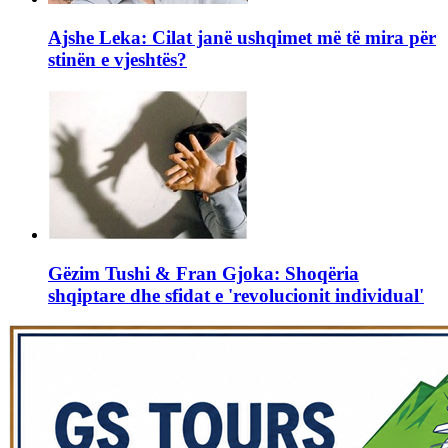
Ajshe Leka: Cilat janë ushqimet më të mira për
stinën e vjeshtës?
Gëzim Tushi & Fran Gjoka: Shoqëria
shqiptare dhe sfidat e 'revolucionit individual'