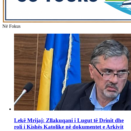
Në Fokus
Lekë Mrijaj: Zllakuqani i Lugut të Drinit dhe
roli i Kishës Katolike në dokumentet e Arkivit