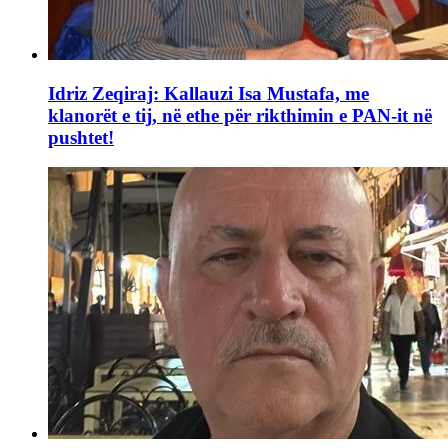
Idriz Zeqiraj: Kallauzi Isa Mustafa, me
klanorët e tij, në ethe për rikthimin e PAN-it në
pushtet!