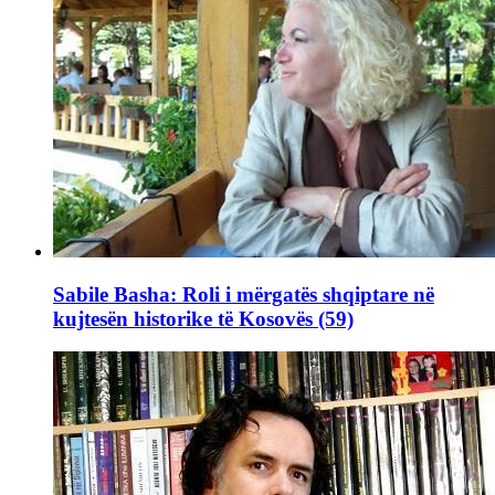
Sabile Basha: Roli i mërgatës shqiptare në
kujtesën historike të Kosovës (59)