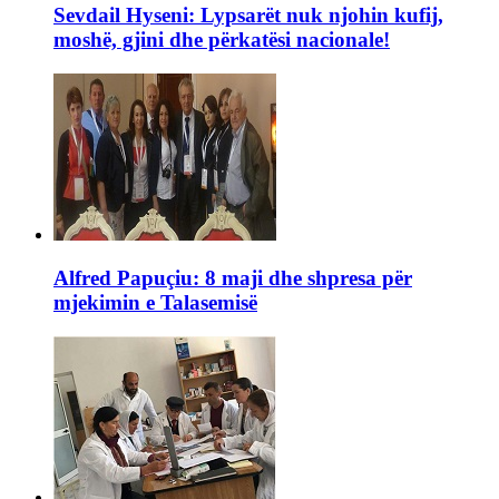
Sevdail Hyseni: Lypsarët nuk njohin kufij,
moshë, gjini dhe përkatësi nacionale!
Alfred Papuçiu: 8 maji dhe shpresa për
mjekimin e Talasemisë