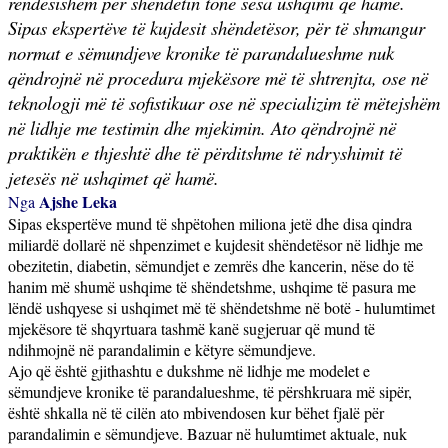
rëndësishëm për shëndetin tonë sesa ushqimi që hamë.
Sipas ekspertëve të kujdesit shëndetësor, për të shmangur
normat e sëmundjeve kronike të parandalueshme nuk
qëndrojnë në procedura mjekësore më të shtrenjta, ose në
teknologji më të sofistikuar ose në specializim të mëtejshëm
në lidhje me testimin dhe mjekimin. Ato qëndrojnë në
praktikën e thjeshtë dhe të përditshme të ndryshimit të
jetesës në ushqimet që hamë.
Ajshe Leka
Nga
Sipas ekspertëve mund të shpëtohen miliona jetë dhe disa qindra
miliardë dollarë në shpenzimet e kujdesit shëndetësor në lidhje me
obezitetin, diabetin, sëmundjet e zemrës dhe kancerin, nëse do të
hanim më shumë ushqime të shëndetshme, ushqime të pasura me
lëndë ushqyese si ushqimet më të shëndetshme në botë - hulumtimet
mjekësore të shqyrtuara tashmë kanë sugjeruar që mund të
ndihmojnë në parandalimin e këtyre sëmundjeve.
Ajo që është gjithashtu e dukshme në lidhje me modelet e
sëmundjeve kronike të parandalueshme, të përshkruara më sipër,
është shkalla në të cilën ato mbivendosen kur bëhet fjalë për
parandalimin e sëmundjeve. Bazuar në hulumtimet aktuale, nuk