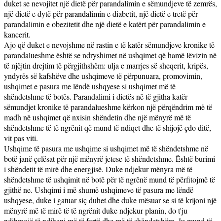
duket se nevojitet një dietë për parandalimin e sëmundjeve të zemrës,
një dietë e dytë për parandalimin e diabetit, një dietë e tretë për
parandalimin e obezitetit dhe një dietë e katërt për parandalimin e
kancerit.
Ajo që duket e nevojshme në rastin e të katër sëmundjeve kronike të
parandalueshme është se ndryshimet në ushqimet që hamë lëvizin në
të njëjtin drejtim të përgjithshëm: ulja e marrjes së sheqerit, kripës,
yndyrës së kafshëve dhe ushqimeve të përpunuara, promovimin,
ushqimet e pasura me lëndë ushqyese si ushqimet më të
shëndetshme të botës. Parandalimi i dietës në të gjitha katër
sëmundjet kronike të parandalueshme kërkon një përqëndrim më të
madh në ushqimet që nxisin shëndetin dhe një mënyrë më të
shëndetshme të të ngrënit që mund të ndiqet dhe të shijojë çdo ditë,
vit pas viti.
Ushqime të pasura me ushqime si ushqimet më të shëndetshme në
botë janë çelësat për një mënyrë jetese të shëndetshme. Është burimi
i shëndetit të mirë dhe energjisë. Duke ndjekur mënyra më të
shëndetshme të ushqimit në botë për të ngrënë mund të përfitojmë të
gjithë ne. Ushqimi i më shumë ushqimeve të pasura me lëndë
ushqyese, duke i gatuar siç duhet dhe duke mësuar se si të krijoni një
mënyrë më të mirë të të ngrënit duke ndjekur planin, do t'ju
ndihmojë të ndiheni më të fortë dhe më të shëndetshëm. Ju mund të