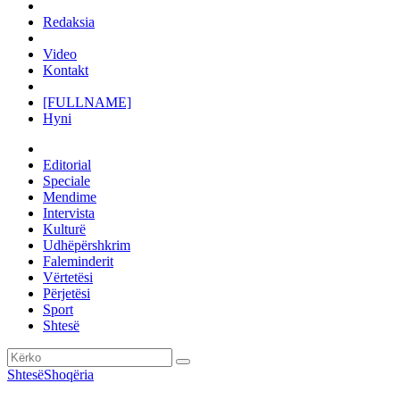
Redaksia
Video
Kontakt
[FULLNAME]
Hyni
Editorial
Speciale
Mendime
Intervista
Kulturë
Udhëpërshkrim
Faleminderit
Vërtetësi
Përjetësi
Sport
Shtesë
Shtesë
Shoqëria