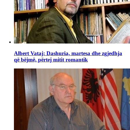
Albert Vataj: Dashuria, martesa dhe zgjedhja
që bëjmë, përtej mitit romantik