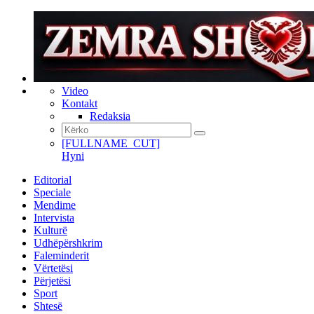
Video
Kontakt
Redaksia
[FULLNAME_CUT]
Hyni
Editorial
Speciale
Mendime
Intervista
Kulturë
Udhëpërshkrim
Faleminderit
Vërtetësi
Përjetësi
Sport
Shtesë