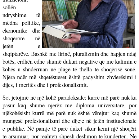
sollën
ndryshime të
mëdha politike,
ekonomike dhe
shoqërore në
jetën e
shqiptarëve. Bashkë me lirinë, pluralizmin dhe hapjen ndaj
botës, erdhën edhe shumë dukuri negative që me kalimin e
kohës u shndërruan në plagë të thella të shoqërisë sonë.
Njëra ndër më shqetësueset është padyshim zhvlerësimi i
dijes, i meritës dhe i profesionalizmit.
Sot jetojmë në një kohë paradoksale: kurrë më parë nuk ka
pasur kaq shumë njerëz me diploma universitare, por
njëkohësisht kurrë më parë nuk është vërejtur kaq shumë
mungesë profesionalizmi dhe dijeje në jetën institucionale
e publike. Në pamje të parë duket sikur kemi një shoqëri
të arsimuar, por realiteti shpesh dëshmon të kundërtën. Në