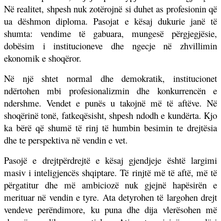
Në realitet, shpesh nuk zotërojnë si duhet as profesionin që
ua dëshmon diploma. Pasojat e kësaj dukurie janë të
shumta: vendime të gabuara, mungesë përgjegjësie,
dobësim i institucioneve dhe ngecje në zhvillimin
ekonomik e shoqëror.
Në një shtet normal dhe demokratik, institucionet
ndërtohen mbi profesionalizmin dhe konkurrencën e
ndershme. Vendet e punës u takojnë më të aftëve. Në
shoqërinë tonë, fatkeqësisht, shpesh ndodh e kundërta. Kjo
ka bërë që shumë të rinj të humbin besimin te drejtësia
dhe te perspektiva në vendin e vet.
Pasojë e drejtpërdrejtë e kësaj gjendjeje është largimi
masiv i inteligjencës shqiptare. Të rinjtë më të aftë, më të
përgatitur dhe më ambiciozë nuk gjejnë hapësirën e
merituar në vendin e tyre. Ata detyrohen të largohen drejt
vendeve perëndimore, ku puna dhe dija vlerësohen më