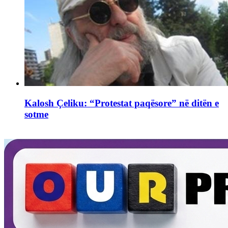
Kalosh Çeliku: “Protestat paqësore” në ditën e
sotme