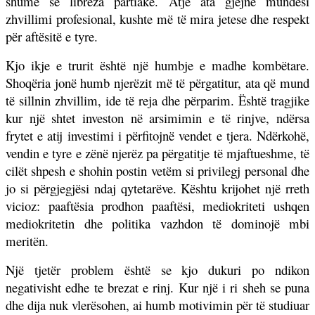
shumë se libreza partiake. Atje ata gjejnë mundësi
zhvillimi profesional, kushte më të mira jetese dhe respekt
për aftësitë e tyre.
Kjo ikje e trurit është një humbje e madhe kombëtare.
Shoqëria jonë humb njerëzit më të përgatitur, ata që mund
të sillnin zhvillim, ide të reja dhe përparim. Është tragjike
kur një shtet investon në arsimimin e të rinjve, ndërsa
frytet e atij investimi i përfitojnë vendet e tjera. Ndërkohë,
vendin e tyre e zënë njerëz pa përgatitje të mjaftueshme, të
cilët shpesh e shohin postin vetëm si privilegj personal dhe
jo si përgjegjësi ndaj qytetarëve. Kështu krijohet një rreth
vicioz: paaftësia prodhon paaftësi, mediokriteti ushqen
mediokritetin dhe politika vazhdon të dominojë mbi
meritën.
Një tjetër problem është se kjo dukuri po ndikon
negativisht edhe te brezat e rinj. Kur një i ri sheh se puna
dhe dija nuk vlerësohen, ai humb motivimin për të studiuar