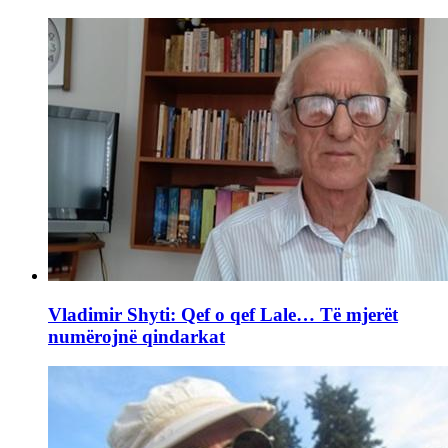
Vladimir Shyti: Qef o qef Lale… Të mjerët
numërojnë qindarkat