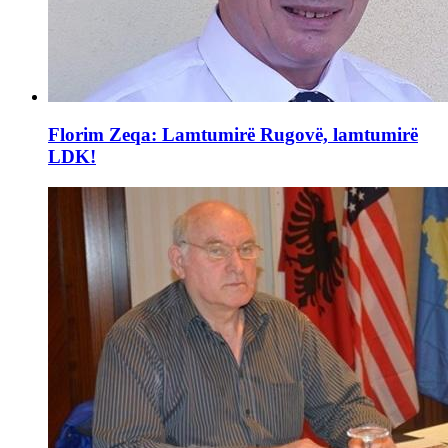
Florim Zeqa: Lamtumirë Rugovë, lamtumirë
LDK!