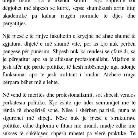
dëgjohet më shpesh se kurrë, sepse shumëkush arrin tituj
akademikë pa kaluar rrugën normale të dijes dhe
përgatitjes.
Një pjesë e të rinjve fakultetin e kryejnë në afate shumë të
zgjatura, dhjetë e më shumë vite, por as kjo nuk përbën
pengesë për punësim. Shpesh nuk ka rëndësi se çfarë di, sa
je përgatitur apo sa je aftësuar profesionalisht. Mjafton të
jesh afër një partie politike, të kesh mbështetje nga ndonjë
funksionar apo të jesh militant i bindur. Atëherë rruga
përpara bëhet më e lehtë.
Në vend të meritës dhe profesionalizmit, sot shpesh vendos
përkatësia politike. Kjo është një ndër sëmundjet më të
rënda të shoqërisë sonë. Nëse i shërben partisë, puna të
sigurohet më shpejt. Nëse nuk je pjesë e strukturave
politike, edhe diploma e fituar me mund, madje edhe me
sukses të shkëlqyer, shpesh mbetet pa vlerë praktike. Të