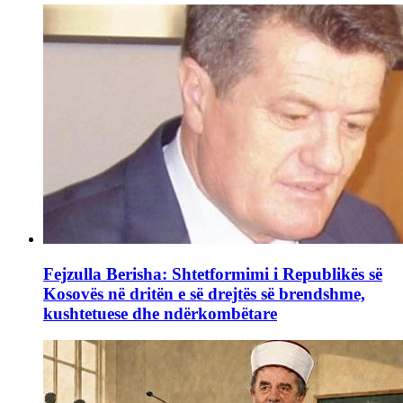
Fejzulla Berisha: Shtetformimi i Republikës së
Kosovës në dritën e së drejtës së brendshme,
kushtetuese dhe ndërkombëtare