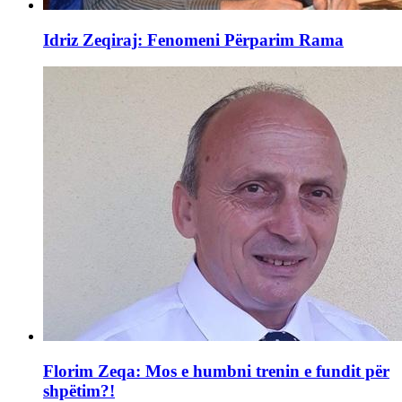
Idriz Zeqiraj: Fenomeni Përparim Rama
Florim Zeqa: Mos e humbni trenin e fundit për
shpëtim?!