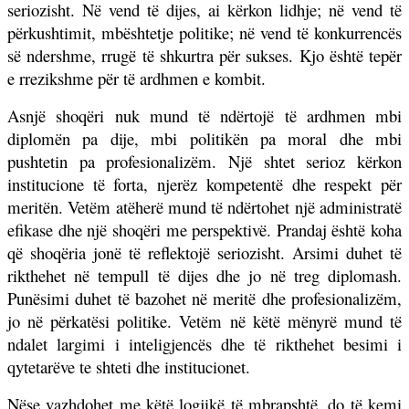
seriozisht. Në vend të dijes, ai kërkon lidhje; në vend të
përkushtimit, mbështetje politike; në vend të konkurrencës
së ndershme, rrugë të shkurtra për sukses. Kjo është tepër
e rrezikshme për të ardhmen e kombit.
Asnjë shoqëri nuk mund të ndërtojë të ardhmen mbi
diplomën pa dije, mbi politikën pa moral dhe mbi
pushtetin pa profesionalizëm. Një shtet serioz kërkon
institucione të forta, njerëz kompetentë dhe respekt për
meritën. Vetëm atëherë mund të ndërtohet një administratë
efikase dhe një shoqëri me perspektivë. Prandaj është koha
që shoqëria jonë të reflektojë seriozisht. Arsimi duhet të
rikthehet në tempull të dijes dhe jo në treg diplomash.
Punësimi duhet të bazohet në meritë dhe profesionalizëm,
jo në përkatësi politike. Vetëm në këtë mënyrë mund të
ndalet largimi i inteligjencës dhe të rikthehet besimi i
qytetarëve te shteti dhe institucionet.
Nëse vazhdohet me këtë logjikë të mbrapshtë, do të kemi