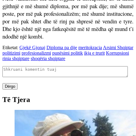
gjithnjë e më shumë diploma, por më pak dije; më shumë
poste, por më pak profesionalizëm; më shumë institucione,
por më pak shtet dhe të rinj pa shpresë në vendin e tyre.
Dhe kjo është një nga fatkeqësitë më të mëdha që mund t’i
ndodhë një kombi.
Etiketat:
Gjekë Gjonaj
Diploma pa dije
meritokracia
Arsimi Shqiptar
politizimi
profesionalizmi
punësimi politik
ikja e trurit
Korrupsioni
rinia shqiptare
shoqëria shqiptare
Dërgo
Të Tjera