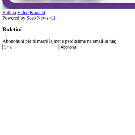
Ballina
Video
Kontakt
Powered by
Soso News 4.1
Buletini
Abonohuni për të marrë lajmet e përditshme në email-in tuaj
Abonohu