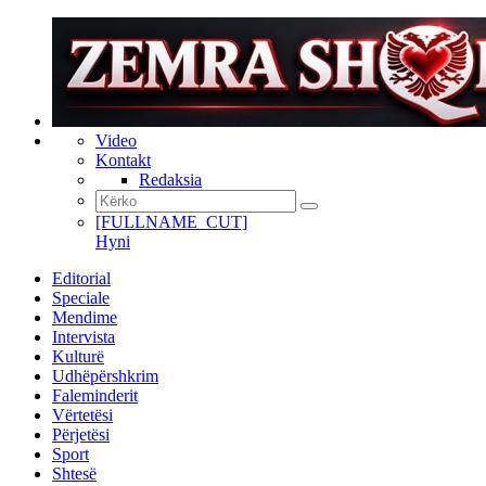
Video
Kontakt
Redaksia
[FULLNAME_CUT]
Hyni
Editorial
Speciale
Mendime
Intervista
Kulturë
Udhëpërshkrim
Faleminderit
Vërtetësi
Përjetësi
Sport
Shtesë