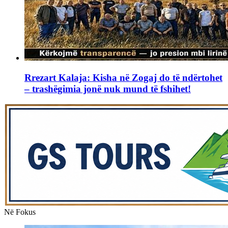
Rrezart Kalaja: Kisha në Zogaj do të ndërtohet
– trashëgimia jonë nuk mund të fshihet!
Në Fokus