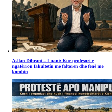
Asllan Dibrani – Luani: Kur profesori e
ngatërron fakultetin me faltoren dhe fenë me
kombin