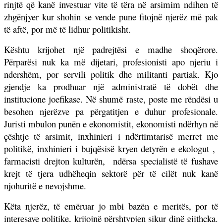
rinjtë që kanë investuar vite të tëra në arsimim ndihen të
zhgënjyer kur shohin se vende pune fitojnë njerëz më pak
të aftë, por më të lidhur politikisht.
Kështu krijohet një padrejtësi e madhe shoqërore.
Përparësi nuk ka më dijetari, profesionisti apo njeriu i
ndershëm, por servili politik dhe militanti partiak. Kjo
gjendje ka prodhuar një administratë të dobët dhe
institucione joefikase. Në shumë raste, poste me rëndësi u
besohen njerëzve pa përgatitjen e duhur profesionale.
Juristi mbulon punën e ekonomistit, ekonomisti ndërhyn në
çështje të arsimit, inxhinieri i ndërtimtarisë merret me
politikë, inxhinieri i bujqësisë kryen detyrën e ekologut ,
farmacisti drejton kulturën,
ndërsa specialistë të fushave
krejt të tjera udhëheqin sektorë për të cilët nuk kanë
njohuritë e nevojshme.
Këta njerëz, të emëruar jo mbi bazën e meritës, por të
interesave politike, krijojnë përshtypjen sikur dinë gjithçka.