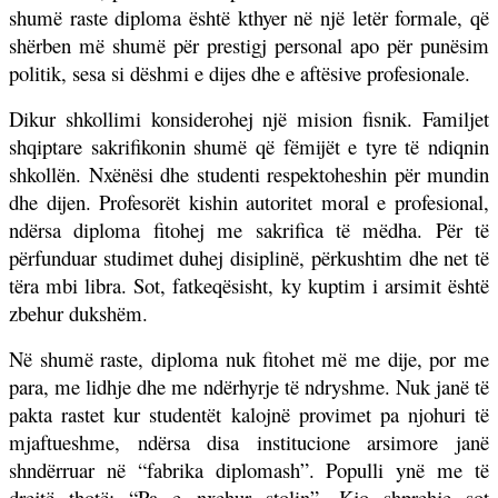
shumë raste diploma është kthyer në një letër formale, që
shërben më shumë për prestigj personal apo për punësim
politik, sesa si dëshmi e dijes dhe e aftësive profesionale.
Dikur shkollimi konsiderohej një mision fisnik. Familjet
shqiptare sakrifikonin shumë që fëmijët e tyre të ndiqnin
shkollën. Nxënësi dhe studenti respektoheshin për mundin
dhe dijen. Profesorët kishin autoritet moral e profesional,
ndërsa diploma fitohej me sakrifica të mëdha. Për të
përfunduar studimet duhej disiplinë, përkushtim dhe net të
tëra mbi libra. Sot, fatkeqësisht, ky kuptim i arsimit është
zbehur dukshëm.
Në shumë raste, diploma nuk fitohet më me dije, por me
para, me lidhje dhe me ndërhyrje të ndryshme. Nuk janë të
pakta rastet kur studentët kalojnë provimet pa njohuri të
mjaftueshme, ndërsa disa institucione arsimore janë
shndërruar në “fabrika diplomash”. Populli ynë me të
drejtë thotë: “Pa e nxehur stolin”. Kjo shprehje sot