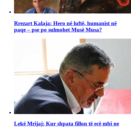
Rrezart Kalaja: Hero në luftë, humanist në
paqe – pse po sulmohet Musë Musa?
Lekë Mrijaj: Kur shpata fillon të ecë mbi ne