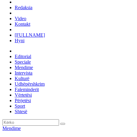
Redaksia
Video
Kontakt
[FULLNAME]
Hyni
Editorial
Speciale
Mendime
Intervista
Kulturë
Udhëpërshkrim
Faleminderit
Vërtetësi
Përjetësi
Sport
Shtesë
Mendime