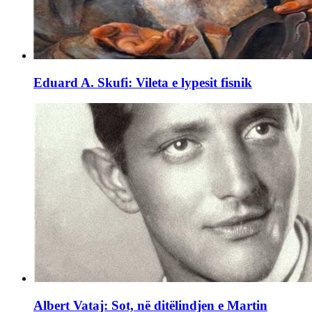
Eduard A. Skufi: Vileta e lypesit fisnik
Albert Vataj: Sot, në ditëlindjen e Martin