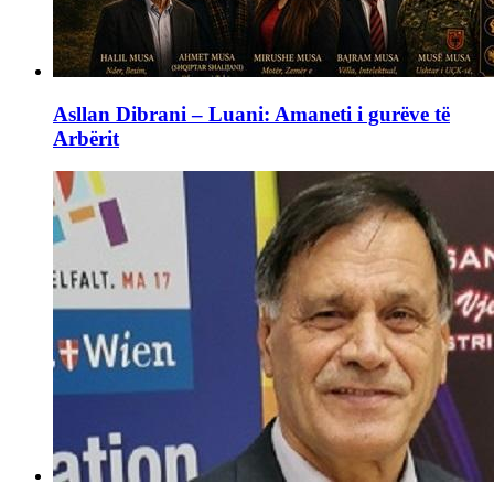
Asllan Dibrani – Luani: Amaneti i gurëve të
Arbërit