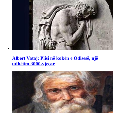
Albert Vataj: Plisi në kokën e Odisesë, një
udhëtim 3000-vjeçar