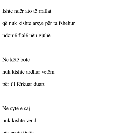
Ishte ndër ato të rrallat
që nuk kishte arsye për ta fshehur
ndonjë fjalë nën gjuhë
Në këtë botë
nuk kishte ardhur vetëm
për t’i fërkuar duart
Në sytë e saj
nuk kishte vend
për asnjë tjetër.