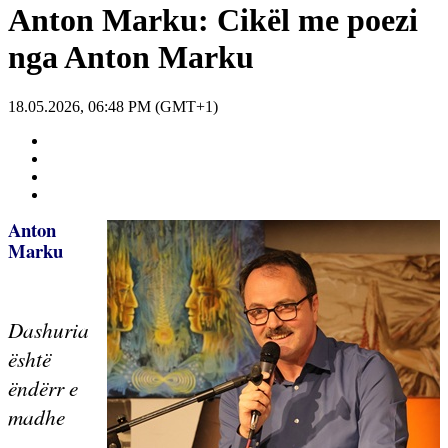
Anton Marku: Cikël me poezi
nga Anton Marku
18.05.2026, 06:48 PM (GMT+1)
Anton
Marku
Dashuria
është
ëndërr e
madhe