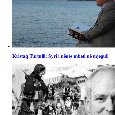
Kristaq Turtulli: Syri i nënës mbeti në mjegull