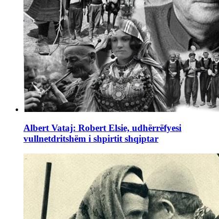
Albert Vataj: Robert Elsie, udhërrëfyesi
vullnetdritshëm i shpirtit shqiptar