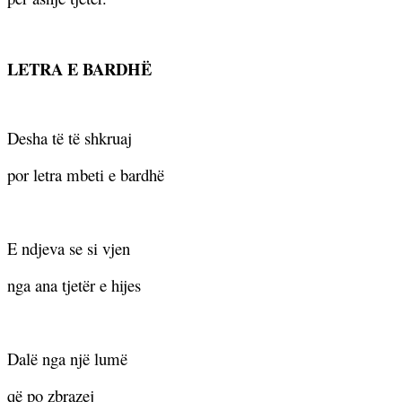
LETRA E BARDH
Ë
Desha të të shkruaj
por letra mbeti e bardhë
E ndjeva se si vjen
nga ana tjetër e hijes
Dalë nga një lumë
që po zbrazej