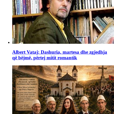
Albert Vataj: Dashuria, martesa dhe zgjedhja
që bëjmë, përtej mitit romantik