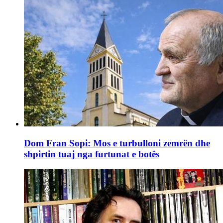
Dom Fran Sopi: Mos e turbulloni zemrën dhe
shpirtin tuaj nga furtunat e botës