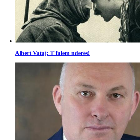
Albert Vataj: T'falem nderës!