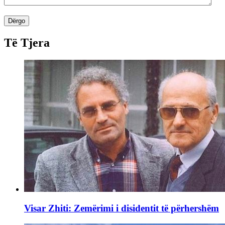
Dërgo
Të Tjera
Visar Zhiti: Zemërimi i disidentit të përhershëm