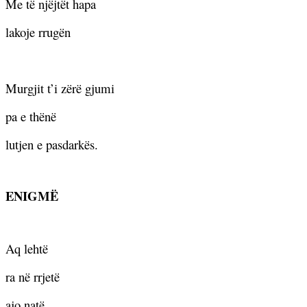
Me të njëjtët hapa
lakoje rrugën
Murgjit t’i zërë gjumi
pa e thënë
lutjen e pasdarkës.
ENIGM
Ë
Aq lehtë
ra në rrjetë
ajo natë