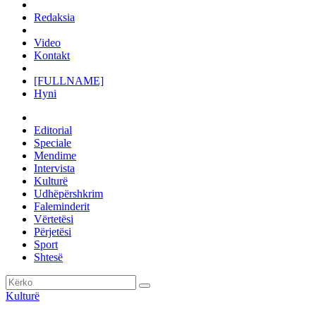
Redaksia
Video
Kontakt
[FULLNAME]
Hyni
Editorial
Speciale
Mendime
Intervista
Kulturë
Udhëpërshkrim
Faleminderit
Vërtetësi
Përjetësi
Sport
Shtesë
Kulturë