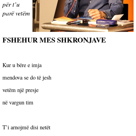
për t’u
parë vetëm
FSHEHUR MES SHKRONJAVE
Kur u bëre e imja
mendova se do të jesh
vetëm një presje
në vargun tim
T’i arnojmë disi netët