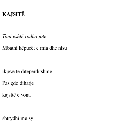
KAJSIT
Ë
Tani është radha jote
Mbathi këpucët e mia dhe nisu
ikjeve të ditëpërditshme
Pas çdo dihatje
kajsitë e vona
shtrydhi me sy