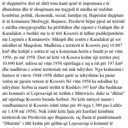
të shqiptarëve deri në ditët tona kanë qenë të imponuara e të
dhunshme dhe të shoqëruara me tragjedi të mëdha në rrafshin
kombëtar, politik, ekonomik, social, familjar etj. Hapësirat shqiptare
të tri komunave Medvegjë, Bujanoc, Preshevë bëjnë pjesë në tërësitë
e mëdha etnogjeografike ku përfshihen dhe rajonet e Gallapit dhe të
Karadakut, e bashkë me to të tërë Kosovës të lidhur pashkëputshëm
me Luginën e Kumanovës- Shkupit dhe zonën e Karadakut që sot
ndodhet në Maqedoni. Madhësia e territorit të Kosovës prej 10.887
km² dhe kufijtë e sotëm të saj u kornizuan herën e fundit jo në vitin
1956, po më 1958. Deri në këtë vit Kosova kishte një territor prej
10.690 km², ndërsa në vitin 1958 sipërfaqja e saj u rrit për 197 km²
dhe madhësia e sotme territoriale më nuk ndryshoi. Nga krahasimi i
hartave të viteve 1948-1958 shihet qartë se ndryshime ka pasur
vetëm në pjesën veriore të Kosovës Në vitin 1958 ka ndodhur ky
ndryshim: Serbia ia marrë rrethit të Rashkës 197 km² dhe bashkuar
ato komunës së Leposaviqit në rrethin e Mitrovicës, duke ia "dhënë"
atë sipërfaqe Kosovës brenda Serbisë. Në këtë mënyrë numri i
vendbanimeve të Kosovës është rritur për 49 (nga 1.389 pas Luftës
në 1.438 më 1958). Nuk është këtu fjala për kurrfarë këmbimi
territoresh me Preshevën apo Bujanocin, siç flasin të painformuarit.
"Dhurimi" i tillë kishte për qëllim që Leposaviqi si komunë të