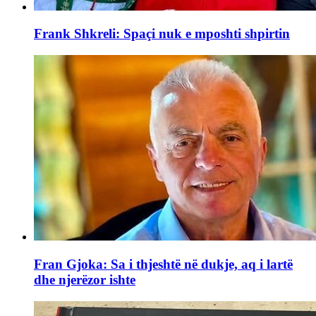
Frank Shkreli: Spaçi nuk e mposhti shpirtin
Fran Gjoka: Sa i thjeshtë në dukje, aq i lartë
dhe njerëzor ishte