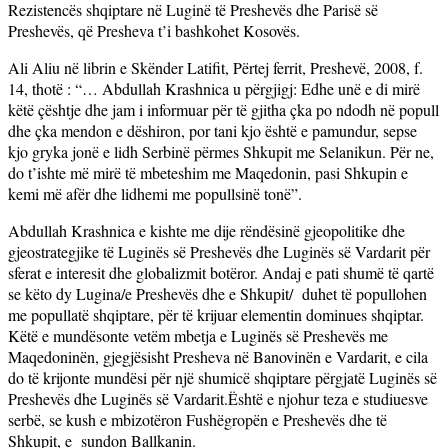
Rezistencës shqiptare në Luginë të Preshevës dhe Parisë së
Preshevës, që Presheva t’i bashkohet Kosovës.
Ali Aliu në librin e Skënder Latifit, Përtej ferrit, Preshevë, 2008, f.
14, thotë : “… Abdullah Krashnica u përgjigj: Edhe unë e di mirë
këtë çështje dhe jam i informuar për të gjitha çka po ndodh në popull
dhe çka mendon e dëshiron, por tani kjo është e pamundur, sepse
kjo gryka jonë e lidh Serbinë përmes Shkupit me Selanikun. Për ne,
do t’ishte më mirë të mbeteshim me Maqedonin, pasi Shkupin e
kemi më afër dhe lidhemi me popullsinë tonë”.
Abdullah Krashnica e kishte me dije rëndësinë gjeopolitike dhe
gjeostrategjike të Luginës së Preshevës dhe Luginës së Vardarit për
sferat e interesit dhe globalizmit botëror. Andaj e pati shumë të qartë
se këto dy Lugina/e Preshevës dhe e Shkupit/ duhet të popullohen
me popullatë shqiptare, për të krijuar elementin dominues shqiptar.
Këtë e mundësonte vetëm mbetja e Luginës së Preshevës me
Maqedoninën, gjegjësisht Presheva në Banovinën e Vardarit, e cila
do të krijonte mundësi për një shumicë shqiptare përgjatë Luginës së
Preshevës dhe Luginës së Vardarit.Është e njohur teza e studiuesve
serbë, se kush e mbizotëron Fushëgropën e Preshevës dhe të
Shkupit, e sundon Ballkanin.