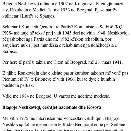
Blagoje Neshkoviqi u lind më 1907 në Kragujevc. Kreu gjimnazin
aty, Fakultetin e Medicinës, më 1933 në Beograd. Pjesëmarrës
vullnetar i Luftës së Spanjës.
Sekretar i Komitetit Qendror të Partisë Komuniste të Serbisë /KQ
PKS- më tutje në tekst/ prej vitit 1945 deri në vitin 1948. Neshkoviqi
përjashtohet nga Partia dhe më 1982 kërkon rehabiltim, por
asnjeherë nuk i jipet mundësia e rehabilimit nga udhëheqësia e
Serbisë.
Per herë të parë u takua me Titon në Beograd, më 28 mars 1941.
E njihte Rankoviqin dhe e kishte pasur kumbar, takohet më vonë pas
Plenumit të IV të Brioneve të vitit 1966, kur të dytë e humbin
pushtetin partiak.
Vdiq më 1984 në Beograd. U varros me nderime modeste.
Blagoje Neshkoviqi, çështjet nacionale dhe Kosova
Më vitin 1975, në intervistën me Vencesllav Glishiqin , Blagoje
Neshkoviqi fol në një emision të Radio Beogradit edhe për Serbinë
federative dhe përkufizimet e kufijve apo vijën e demarkacionit në