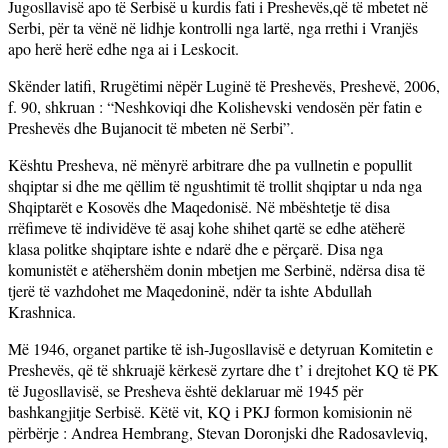
Jugosllavisë apo të Serbisë u kurdis fati i Preshevës,që të mbetet në
Serbi, për ta vënë në lidhje kontrolli nga lartë, nga rrethi i Vranjës
apo herë herë edhe nga ai i Leskocit.
Skënder latifi, Rrugëtimi nëpër Luginë të Preshevës, Preshevë, 2006,
f. 90, shkruan : “Neshkoviqi dhe Kolishevski vendosën për fatin e
Preshevës dhe Bujanocit të mbeten në Serbi”.
Kështu Presheva, në mënyrë arbitrare dhe pa vullnetin e popullit
shqiptar si dhe me qëllim të ngushtimit të trollit shqiptar u nda nga
Shqiptarët e Kosovës dhe Maqedonisë. Në mbështetje të disa
rrëfimeve të individëve të asaj kohe shihet qartë se edhe atëherë
klasa politke shqiptare ishte e ndarë dhe e përçarë. Disa nga
komunistët e atëhershëm donin mbetjen me Serbinë, ndërsa disa të
tjerë të vazhdohet me Maqedoninë, ndër ta ishte Abdullah
Krashnica.
Më 1946, organet partike të ish-Jugosllavisë e detyruan Komitetin e
Preshevës, që të shkruajë kërkesë zyrtare dhe t’ i drejtohet KQ të PK
të Jugosllavisë, se Presheva është deklaruar më 1945 për
bashkangjitje Serbisë. Këtë vit, KQ i PKJ formon komisionin në
përbërje : Andrea Hembrang, Stevan Doronjski dhe Radosavleviq,