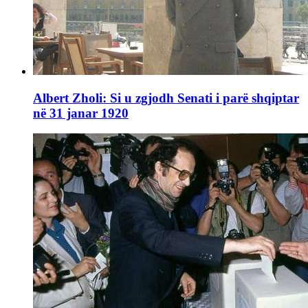
Albert Zholi: Si u zgjodh Senati i parë shqiptar
në 31 janar 1920