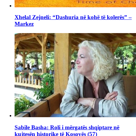
Xhelal Zejneli: “Dashuria në kohë të kolerës” –
Markez
Sabile Basha: Roli i mërgatës shqiptare në
kujtesën historike të Kosovës (57)