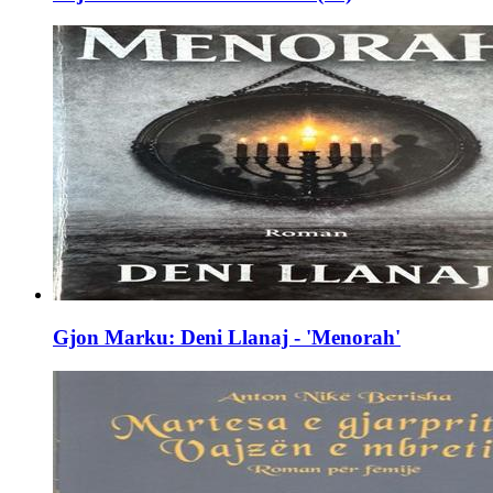
Gjon Marku: Deni Llanaj - 'Menorah'