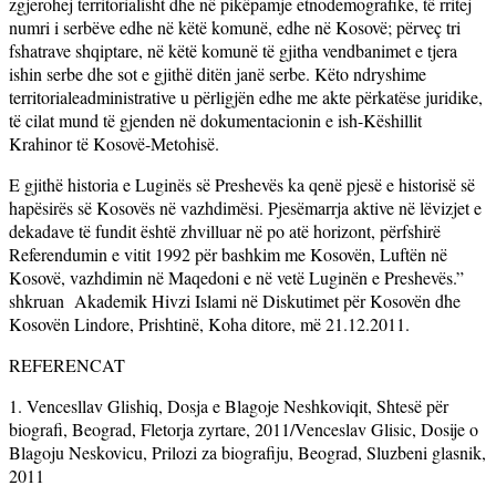
zgjerohej territorialisht dhe në pikëpamje etnodemografike, të rritej
numri i serbëve edhe në këtë komunë, edhe në Kosovë; përveç tri
fshatrave shqiptare, në këtë komunë të gjitha vendbanimet e tjera
ishin serbe dhe sot e gjithë ditën janë serbe. Këto ndryshime
territorialeadministrative u përligjën edhe me akte përkatëse juridike,
të cilat mund të gjenden në dokumentacionin e ish-Këshillit
Krahinor të Kosovë-Metohisë.
E gjithë historia e Luginës së Preshevës ka qenë pjesë e historisë së
hapësirës së Kosovës në vazhdimësi. Pjesëmarrja aktive në lëvizjet e
dekadave të fundit është zhvilluar në po atë horizont, përfshirë
Referendumin e vitit 1992 për bashkim me Kosovën, Luftën në
Kosovë, vazhdimin në Maqedoni e në vetë Luginën e Preshevës.”
shkruan Akademik Hivzi Islami në Diskutimet për Kosovën dhe
Kosovën Lindore, Prishtinë, Koha ditore, më 21.12.2011.
REFERENCAT
1. Vencesllav Glishiq, Dosja e Blagoje Neshkoviqit, Shtesë për
biografi, Beograd, Fletorja zyrtare, 2011/Venceslav Glisic, Dosije o
Blagoju Neskovicu, Prilozi za biografiju, Beograd, Sluzbeni glasnik,
2011