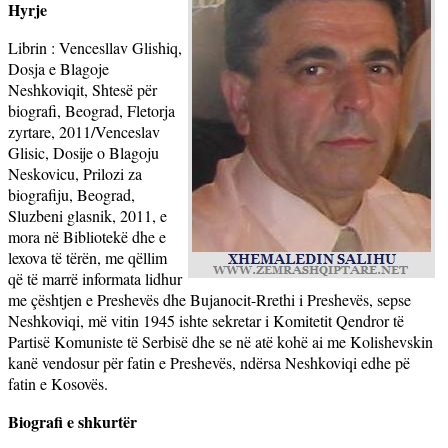
Hyrje
Librin : Vencesllav Glishiq,
Dosja e Blagoje
Neshkoviqit, Shtesë për
biografi, Beograd, Fletorja
zyrtare, 2011/Venceslav
Glisic, Dosije o Blagoju
Neskovicu, Prilozi za
biografiju, Beograd,
Sluzbeni glasnik, 2011, e
mora në Bibliotekë dhe e
lexova të tërën, me qëllim
që të marrë informata lidhur
me çështjen e Preshevës dhe Bujanocit-Rrethi i Preshevës, sepse
Neshkoviqi, më vitin 1945 ishte sekretar i Komitetit Qendror të
Partisë Komuniste të Serbisë dhe se në atë kohë ai me Kolishevskin
kanë vendosur për fatin e Preshevës, ndërsa Neshkoviqi edhe pë
fatin e Kosovës.
Biografi e shkurtër