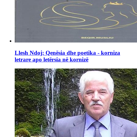
Llesh Ndoj: Qenësia dhe poetika - korniza
letrare apo letërsia në kornizë