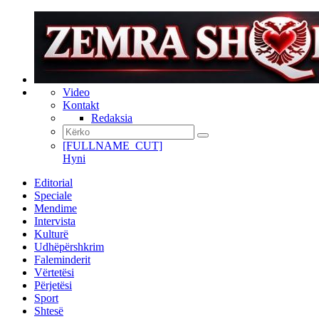
Video
Kontakt
Redaksia
[FULLNAME_CUT]
Hyni
Editorial
Speciale
Mendime
Intervista
Kulturë
Udhëpërshkrim
Faleminderit
Vërtetësi
Përjetësi
Sport
Shtesë