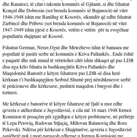
dhe Ranatoci, të cilat i takonin komunës së Gjilanit, si dhe fshatrat
Konçul dhe Dobrosin (sot brenda komunës së Bujanocit) në vitet
1946-1948 ishin me Ranillug të Kosovës, sikundër që edhe fshatrat
Zarbincë dhe Pribovc (sot brenda komunës së Bujanocit) në vitet
1947-1949 ishin pjesë e Kosovës, vetëm e vetëm për ta zvogëluar
popullatën shqiptare në Kosovë.
Fshatrat German, Nerav,Ogut dhe Metezhevo ishin të banuara me
popullatë të pastër serbe në komunën e Kriva Pallankës.. Ende është
e paqartë dhe nuk mund të vërtetohet cilët ishin shkaqet që pas LDB
disa nga këto fshatra iu bashkangjitën Kriva Pallankës dhe
Maqedonisë.Banorët e këtyre fshatrave pas LDB-së disa herë
kërkuan t’i bashkaqngjiten Serbisë.Shumë prej nënshkruesve serbë
të peticioneve dhe kërkesave, pushteti maqedon i burgosi dhe i
torturoi.
Me kërkesat e banorëve të këtyre fshatrave në fjalë u mor edhe
qeveria e atëhershme e Jugosllavisë, e cila më 16 mars 1948 formoi
Komision të posaçëm për zgjidhjen e këtyre problemeve, në përbërje
të Lepa Peroviq, Radovan Stijaçiq, Millovan Batanoviq dhe Bora
Pekevski. Ndërsa për kërkesat e Shqiptarëve, qeveria e Jugosllavisë
asnjëherë nuk i mori parasysh edhepse u formua Komisioni me