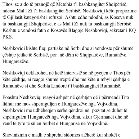
Titos, se a do të pranojë që Metohia t’i bashkangjitet Shqipërisë,
ndërsa Mal i Zi t’i bashkangjitet Serbisë. Neshkoviqi këto propozime
të Gjillasit kategorisht i refuzoi. Ashtu edhe ndodhi, as Kosova nuk
iu bashkangjit Shqipërisë, e as Mal i Zi nuk iu bashkangjit Serbisë.
Kështu e vendosi fatin e Kosovës Blagoje Neshkoviqi, sekretar i KQ
PKS.
Neshkoviqi kishte fuqi partiake në Serbi dhe ai vendoste për shumë
çështje jetike të Serbisë, por në dëm të Shqiptarëve, Rumunëve,
Hungarezëve.
Neshkoviqi deklarohet, në këtë intervistë se në pyetjen e Titos për
këtë çështje, ai reagoi shumë rreptë dhe me këtë u mbyll çështja e
Rumunëve si dhe Serbia Lindore t’i bashkangjitet Rumunisë.
Poashtu Neshkoviqi reagoi ashpër në çështjen që i përmendi Tito
lidhur me mos shpërnguljen e Hungarezëve nga Vojvodina.
Neshkoviqi me udhëheqjen serbe qëndroi në pozitat se duhet të
shpërngulen Hungarezët nga Vojvodina, sikur Gjermanët dhe në
vend të tyre të sillen Serbët e Hungarisë në Vojvodinë.
Shovinizmin e madh e shprehu sidomos atëherë kur shokët e