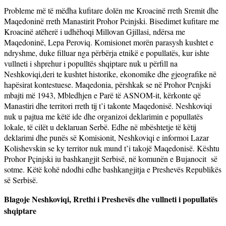
Probleme më të mëdha kufitare dolën me Kroacinë rreth Sremit dhe
Maqedoninë rreth Manastirit Prohor Pcinjski. Bisedimet kufitare me
Kroacinë atëherë i udhëhoqi Millovan Gjillasi, ndërsa me
Maqedoninë, Lepa Peroviq. Komisionet morën parasysh kushtet e
ndryshme, duke filluar nga përbërja etnikë e popullatës, kur ishte
vullneti i shprehur i populltës shqiptare nuk u përfill na
Neshkoviqi,deri te kushtet historike, ekonomike dhe gjeografike në
hapësirat kontestuese. Maqedonia, përshkak se në Prohor Pcnjski
mbajti më 1943, Mbledhjen e Parë të ASNOM-it, kërkonte që
Manastiri dhe territori rreth tij t’i takonte Maqedonisë. Neshkoviqi
nuk u pajtua me këtë ide dhe organizoi deklarimin e popullatës
lokale, të cilët u deklaruan Serbë. Edhe në mbështetje të këtij
deklarimi dhe punës së Komisionit, Neshkoviqi e informoi Lazar
Kolishevskin se ky territor nuk mund t’i takojë Maqedonisë. Kështu
Prohor Pçinjski iu bashkangjit Serbisë, në komunën e Bujanocit së
sotme. Këtë kohë ndodhi edhe bashkangjitja e Preshevës Republikës
së Serbisë.
Blagoje Neshkoviqi, Rrethi i Preshevës dhe vullneti i popullatës
shqiptare