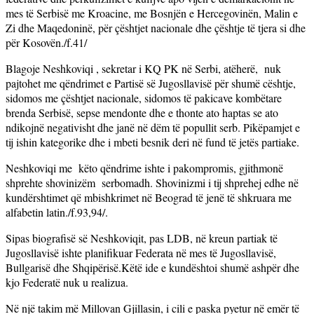
mes të Serbisë me Kroacine, me Bosnjën e Hercegovinën, Malin e
Zi dhe Maqedoninë, për çështjet nacionale dhe çështje të tjera si dhe
për Kosovën./f.41/
Blagoje Neshkoviqi , sekretar i KQ PK në Serbi, atëherë, nuk
pajtohet me qëndrimet e Partisë së Jugosllavisë për shumë cështje,
sidomos me çështjet nacionale, sidomos të pakicave kombëtare
brenda Serbisë, sepse mendonte dhe e thonte ato haptas se ato
ndikojnë negativisht dhe janë në dëm të popullit serb. Pikëpamjet e
tij ishin kategorike dhe i mbeti besnik deri në fund të jetës partiake.
Neshkoviqi me këto qëndrime ishte i pakompromis, gjithmonë
shprehte shovinizëm serbomadh. Shovinizmi i tij shprehej edhe në
kundërshtimet që mbishkrimet në Beograd të jenë të shkruara me
alfabetin latin./f.93,94/.
Sipas biografisë së Neshkoviqit, pas LDB, në kreun partiak të
Jugosllavisë ishte planifikuar Federata në mes të Jugosllavisë,
Bullgarisë dhe Shqipërisë.Këtë ide e kundështoi shumë ashpër dhe
kjo Federatë nuk u realizua.
Në një takim më Millovan Gjillasin, i cili e paska pyetur në emër të