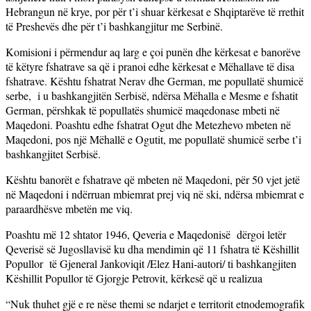
Hebrangun në krye, por për t’i shuar kërkesat e Shqiptarëve të rrethit
të Preshevës dhe për t’i bashkangjitur me Serbinë.
Komisioni i përmendur aq larg e çoi punën dhe kërkesat e banorëve
të këtyre fshatrave sa që i pranoi edhe kërkesat e Mëhallave të disa
fshatrave. Kështu fshatrat Nerav dhe German, me popullatë shumicë
serbe, i u bashkangjitën Serbisë, ndërsa Mëhalla e Mesme e fshatit
German, përshkak të popullatës shumicë maqedonase mbeti në
Maqedoni. Poashtu edhe fshatrat Ogut dhe Metezhevo mbeten në
Maqedoni, pos një Mëhallë e Ogutit, me popullatë shumicë serbe t’i
bashkangjitet Serbisë.
Kështu banorët e fshatrave që mbeten në Maqedoni, për 50 vjet jetë
në Maqedoni i ndërruan mbiemrat prej viq në ski, ndërsa mbiemrat e
paraardhësve mbetën me viq.
Poashtu më 12 shtator 1946, Qeveria e Maqedonisë dërgoi letër
Qeverisë së Jugosllavisë ku dha mendimin që 11 fshatra të Këshillit
Popullor të Gjeneral Jankoviqit /Elez Hani-autori/ ti bashkangjiten
Këshillit Popullor të Gjorgje Petrovit, kërkesë që u realizua
“Nuk thuhet gjë e re nëse themi se ndarjet e territorit etnodemografik