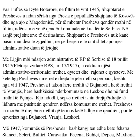
Pas Luftës së Dytë Botërore, në fillim të vitit 1945, Shqiptarët e
Preshevës u ndan sërish nga tërësia e popullatës shqiptare të Kosovës
dhe nga ajo e Maqedonisë, për të mbetur Presheva qendër rrethi në
fillim, ndërsa më vonë qendër komunale në kuadër të Serbisë. Në
asnjë prej shteteve të deritashme, Shqiptarët e Preshevës nuk kanë
pasur mundësi të zgjedhin, në përbërjen e të cilit shtet apo njësi
administrative duan të jetojnë.
Me Ligjin mbi ndarjen administrative të RP të Serbisë të 18 prillit
1947(Fletorja zyrtare RPS, nr. 17/1947), u caktuan njësi
administrative-territoriale: rrethet, qytetet dhe rajonet e qyteteve. Me
këtë ligj Preshevës i merret e drejta të jetë rreth si përpara, kështu
nga viti 1947, Presheva i takon herë rrethit të Bujanocit, herë rrethit
të Vranjës, herë bashkësisë ndërkomunale në Leskoc dhe në fund
rrethit të Pçinjës. Kjo ndodhi, sepse rrethet ishin drejtpërdrejte të
lidhura me pushtetin qendror, ndërsa komunat me rrethet. Preshevës
ia morën të drejtën e rrethit që të mos ketë lidhje me qendrën, por të
qeveriset nga Bujanoci, Vranja, Leskoci.
Më 1947, komunës së Preshevës i bashkangjiten edhe këto fshatra:
Staneci, Seferi, Buhiçi, Caravajka, Peçena, Buhiçi, Depca, Maxherja