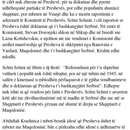
të cilët nuk zbresin në Preshevë, për ta diskutuar dhe pyetur
udhëheqsinë partiake të Preshevës, por edhe popullatën shumicë
shqiptare, por mbeten në Vranjë dhe ku e morën raportimin e
sekretarit të Komitetit të Preshevës, Selim Selimit, i cili raporton se
Presheva është deklaruar që t’i bashkangjitet Serbisë. Në emër të
Komisionit, Stevan Doronjski shkon në Shkup dhe në bisedë me
Lazar Kolishevskin, e njohton ate me vendimet e Komisionit dhe
arrihet marrëveshja që Presheva të shkëputet nga Banovina e
Vardarit, Maqedonisë dhe t’i bashkangjitet Serbisë. Kështu edhe
ndodhi.
Selim Selimi në librin e tij thotë: “Referendumi për t’u shprehur
vullneti i popullit nuk është mbajtur, por në një tubim më 1945, në
sallën e kinemasë u mblodhën përfaqsuesit e të gjitha vendbanimeve
dhe u deklaruan që Presheva t’i bashkangjitet Serbisë”. Edhepse
nuk ishte ai që vendosi për fatin e Preshevës, Selim Selimi e arsyeton
këtë akt me zhvillueshmërinë më të madhe të Serbisë dhe me atë se
Shqiptarët e Preshevës gëzuan më shumë të drejta se Shqiptarët e
Maqedonisë.
Abdullah Krashnica i mbeti besnik idesë që Presheva duhet të
mbetet me Maqedoninë, bile e përkrahu edhe idenë e atdhetarëve të