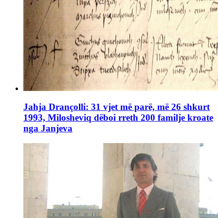
Jahja Drançolli: 31 vjet më parë, më 26 shkurt
1993, Milosheviq dëboi rreth 200 familje kroate
nga Janjeva