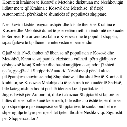
Komitetit krahinor të Kosovë e Metohisë diskutuan me Neshkoviqin
lidhur me te që Krahina e Kosovë dhe Metohisë të fitojë
Autonominë, përshkak të shumicës së popullatës shqiptare.
Neshkoviqi kishte reaguar ashpër dhe kishte thënë se Krahina e
Kosovë dhe Metohisë duhet të jetë vetëm rreth i rëndomtë në kuadër
të Serbisë. Pra ai vendosi fatin e Kosovës dhe të popullit shqiptar,
sipas fjalëve të tij dhënë në intervistën e përmendur.
Gjatë vitit 1945, thuhet në libër, se në popullatën e Kosovë dhe
Metohisë, Kreut të saj partiak ekzistone vullneti për zgjidhjen e
çështjes së kësaj Krahine dhe bashkangjitjen e saj ndonjë shteti
tjetër, gjegjësisht Shqipërisë/ autori/. Neshkoviqi përshkak të
pikëpamjeve shoviniste ndaj Shqiptarëve, i tha shokëve të Komitetit
krahinor, se Kosovë e Metohija do të jetë rreth në kuadër të Serbisë,
bile kategorisht e hodhi poshtë idenë e kreut partiak të ish
Jugosllavisë për Autonomi, duke i akuzuar Shqiptarët si fajtorë të
luftës dhe se boll e kanë këtë rreth, bile edhe ajo është tepër dhe se
çdo shprehje e pakënaqësisë së Shqiptarëve, të sankcionohet me
shpërngulje të tyre për një shtet tjetër, thoshte Neshkoviqi. Sigurisht
për Shqipëri./autori/