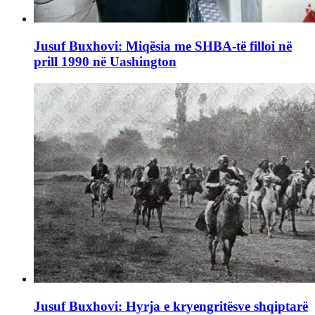
Jusuf Buxhovi: Miqësia me SHBA-të filloi në
prill 1990 në Uashington
Jusuf Buxhovi: Hyrja e kryengritësve shqiptarë