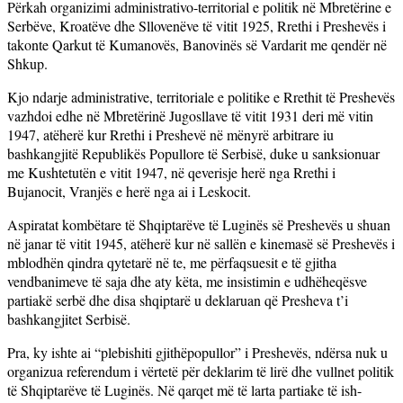
Përkah organizimi administrativo-territorial e politik në Mbretërine e
Serbëve, Kroatëve dhe Sllovenëve të vitit 1925, Rrethi i Preshevës i
takonte Qarkut të Kumanovës, Banovinës së Vardarit me qendër në
Shkup.
Kjo ndarje administrative, territoriale e politike e Rrethit të Preshevës
vazhdoi edhe në Mbretërinë Jugosllave të vitit 1931 deri më vitin
1947, atëherë kur Rrethi i Preshevë në mënyrë arbitrare iu
bashkangjitë Republikës Popullore të Serbisë, duke u sanksionuar
me Kushtetutën e vitit 1947, në qeverisje herë nga Rrethi i
Bujanocit, Vranjës e herë nga ai i Leskocit.
Aspiratat kombëtare të Shqiptarëve të Luginës së Preshevës u shuan
në janar të vitit 1945, atëherë kur në sallën e kinemasë së Preshevës i
mblodhën qindra qytetarë në te, me përfaqsuesit e të gjitha
vendbanimeve të saja dhe aty këta, me insistimin e udhëheqësve
partiakë serbë dhe disa shqiptarë u deklaruan që Presheva t’i
bashkangjitet Serbisë.
Pra, ky ishte ai “plebishiti gjithëpopullor” i Preshevës, ndërsa nuk u
organizua referendum i vërtetë për deklarim të lirë dhe vullnet politik
të Shqiptarëve të Luginës. Në qarqet më të larta partiake të ish-