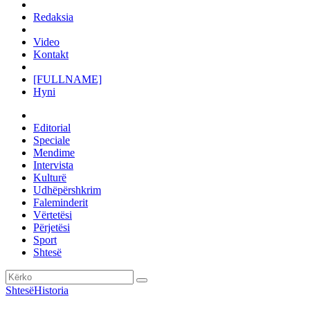
Redaksia
Video
Kontakt
[FULLNAME]
Hyni
Editorial
Speciale
Mendime
Intervista
Kulturë
Udhëpërshkrim
Faleminderit
Vërtetësi
Përjetësi
Sport
Shtesë
Shtesë
Historia