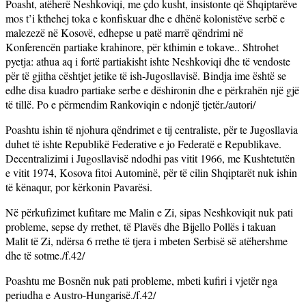
Poasht, atëherë Neshkoviqi, me çdo kusht, insistonte që Shqiptarëve
mos t’i kthehej toka e konfiskuar dhe e dhënë kolonistëve serbë e
malezezë në Kosovë, edhepse u patë marrë qëndrimi në
Konferencën partiake krahinore, për kthimin e tokave.. Shtrohet
pyetja: athua aq i fortë partiakisht ishte Neshkoviqi dhe të vendoste
për të gjitha cështjet jetike të ish-Jugosllavisë. Bindja ime është se
edhe disa kuadro partiake serbe e dëshironin dhe e përkrahën një gjë
të tillë. Po e përmendim Rankoviqin e ndonjë tjetër./autori/
Poashtu ishin të njohura qëndrimet e tij centraliste, për te Jugosllavia
duhet të ishte Republikë Federative e jo Federatë e Republikave.
Decentralizimi i Jugosllavisë ndodhi pas vitit 1966, me Kushtetutën
e vitit 1974, Kosova fitoi Autominë, për të cilin Shqiptarët nuk ishin
të kënaqur, por kërkonin Pavarësi.
Në përkufizimet kufitare me Malin e Zi, sipas Neshkoviqit nuk pati
probleme, sepse dy rrethet, të Plavës dhe Bijello Pollës i takuan
Malit të Zi, ndërsa 6 rrethe të tjera i mbeten Serbisë së atëhershme
dhe të sotme./f.42/
Poashtu me Bosnën nuk pati probleme, mbeti kufiri i vjetër nga
periudha e Austro-Hungarisë./f.42/