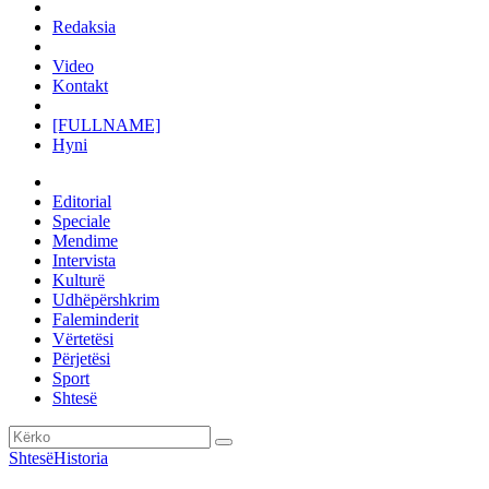
Redaksia
Video
Kontakt
[FULLNAME]
Hyni
Editorial
Speciale
Mendime
Intervista
Kulturë
Udhëpërshkrim
Faleminderit
Vërtetësi
Përjetësi
Sport
Shtesë
Shtesë
Historia