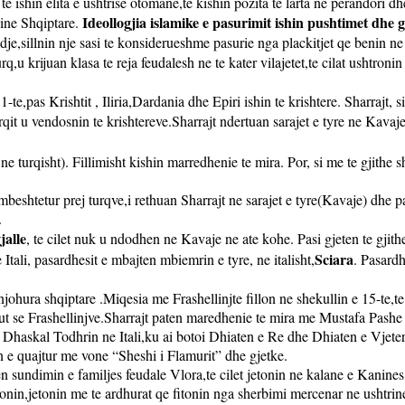
t te ishin elita e ushtrise otomane,te kishin pozita te larta ne perandori
Ideollogjia islamike e pasurimit ishin pushtimet dhe g
ine Shqiptare.
e,sillnin nje sasi te konsiderueshme pasurie nga plackitjet qe benin ne 
,u krijuan klasa te reja feudalesh ne te kater vilajetet,te cilat ushtronin
te,pas Krishtit , Iliria,Dardania dhe Epiri ishin te krishtere. Sharrajt, 
urqit u vendosnin te krishtereve.Sharrajt ndertuan sarajet e tyre ne Kav
ri ne turqisht). Fillimisht kishin marredhenie te mira. Por, si me te gjithe
mbeshtetur prej turqve,i rethuan Sharrajt ne sarajet e tyre(Kavaje) dhe p
.
jalle
, te cilet nuk u ndodhen ne Kavaje ne ate kohe. Pasi gjeten te gjith
Sciara
tali, pasardhesit e mbajten mbiemrin e tyre, ne italisht,
. Pasard
johura shqiptare .Miqesia me Frashellinjte fillon ne shekullin e 15-te,te 
ngut se Frashellinjve.Sharrajt paten maredhenie te mira me Mustafa Pashe
n Dhaskal Todhrin ne Itali,ku ai botoi Dhiaten e Re dhe Dhiaten e Vjete
n e quajtur me vone “Sheshi i Flamurit” dhe gjetke.
en sundimin e familjes feudale Vlora,te cilet jetonin ne kalane e Kanines
onin,jetonin me te ardhurat qe fitonin nga sherbimi mercenar ne ushtrine 