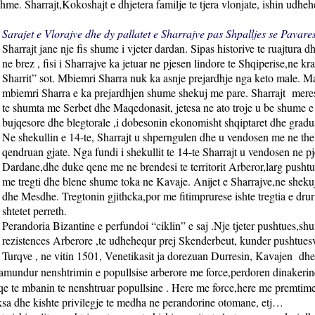
me. Sharrajt,Kokoshajt e dhjetera familje te tjera vlonjate, ishin udhehe
Sarajet e Vlorajve dhe dy pallatet e Sharrajve pas Shpalljes se Pavare
Sharrajt jane nje fis shume i vjeter dardan. Sipas historive te ruajtura d
ne brez , fisi i Sharrajve ka jetuar ne pjesen lindore te Shqiperise,ne k
Sharrit” sot. Mbiemri Sharra nuk ka asnje prejardhje nga keto male. Ma
mbiemri Sharra e ka prejardhjen shume shekuj me pare. Sharrajt
mere
te shumta me Serbet dhe Maqedonasit, jetesa ne ato troje u be shume e 
bujqesore dhe blegtorale ,i dobesonin ekonomisht shqiptaret dhe graduali
Ne shekullin e 14-te, Sharrajt u shperngulen dhe u vendosen me ne the
qendruan gjate. Nga fundi i shekullit te 14-te Sharrajt u vendosen ne pj
Dardane,dhe duke qene me ne brendesi te territorit Arberor,larg push
me tregti dhe blene shume toka ne Kavaje. Anijet e Sharrajve,ne shekuj
dhe Mesdhe. Tregtonin gjithcka,por me fitimprurese ishte tregtia e drur
shtetet perreth.
Perandoria Bizantine e perfundoi “ciklin” e saj .Nje tjeter pushtues,shu
rezistences Arberore ,te udhehequr prej Skenderbeut, kunder pushtues
Turqve , ne vitin 1501, Venetikasit ja dorezuan Durresin, Kavajen
dhe
pamundur nenshtrimin e popullsise arberore me force,perdoren dinakerine. 
te mbanin te nenshtruar popullsine . Here me force,here me premtime te
sa dhe kishte privilegje te medha ne perandorine otomane, etj…