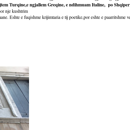
jtem Turqine,e ngjallem Greqine, e ndihmuam Italine,
po Shqiper
por nje kushtrim
ane. Eshte e fuqishme krijimtaria e tij poetike,por eshte e paarritshme ve