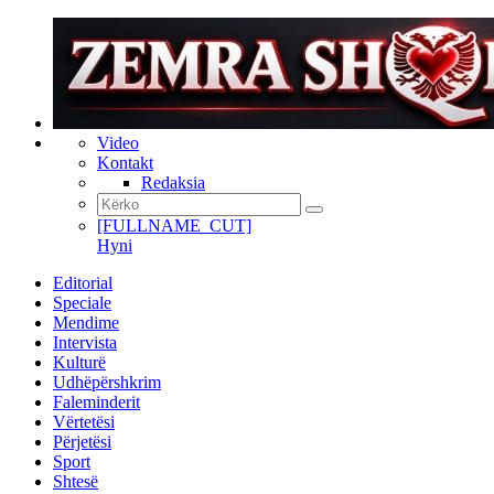
Video
Kontakt
Redaksia
[FULLNAME_CUT]
Hyni
Editorial
Speciale
Mendime
Intervista
Kulturë
Udhëpërshkrim
Faleminderit
Vërtetësi
Përjetësi
Sport
Shtesë