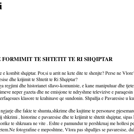
i
E FORMIMIT TE SHTETIT TE RI SHQIPTAR
 e kombit shqiptar. Por,si u arrit ne kete dite te shenjte? Perse ne Vlor
sise dhe krijimit te Shtetit te Ri Shqiptar?
ga regjimi dhe historianet sllavo-komuniste, e kane manipuluar dhe tjeter
rimeve neper gazeta dhe ne emisjone te ndryshme televizive e paraqesin 
erfaqesues klasore te krahinave qe sundonin. Shpallja e Pavaresise u 
ngjarje dhe fakte te shumta,shkrime dhe kujtime te personave pjesemares
j shkrimi , historine e pavaresise dhe te krijimit te shtetit shqiptar, sipa
torike te shkruara ne vite . Eshte e pamundur te pershkruaj me hollesi p
vetem.Ne fotografine e meposhtme, Vlora pas shpalljes se pavaresise, du