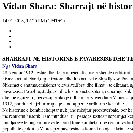
Vidan Shara: Sharrajt në histor
14.01.2018, 12:55 PM (GMT+1)
SHARRAJT NE HISTORINE E PAVARESISE DHE T
Vidan Shara
Nga
28 Nendor 1912 , eshte dhe do te mbetet, dita me e shenjte ne historine
nismetaret,luftetaret,organizatoret dhe financuesit e Shpalljes se Pavare
Shkrimet e shumta,emisionet televizive,librat dhe filmat , te diktuara n
pavaresise. Po ashtu,studjuesit dhe historianet e sotem, nepermjet shk
dhe me egoizem , pervecojne ata qe u ftuan ne Kuvendin e Vlores si p
1912, por duhet njohur rruga qe u ndoq per te ardhur ne kete dite.
Ne historine e kombit shqiptar nuk jane mbajtur procesverbale, por ka 
me realitetin historik. Jam munduar
t’i
paraqes lexuesit nepermjet keti
familjareve te mij, kujtimeve te heroit tone kombetar dhe deshmive his
popullit te qarkut te Vlores per pavaresine e kombit ne nje shkrim te 