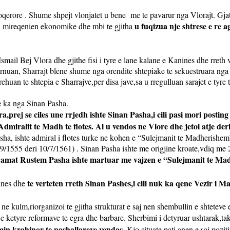
oqerore . Shume shpejt vlonjatet u bene
me te pavarur nga Vlorajt. Gjat
u fuqizua nje shtrese e re a
en mireqenien ekonomike dhe mbi te gjitha
ail Bej Vlora dhe gjithe fisi i tyre e lane kalane e Kanines dhe rreth v
ternuan, Sharrajt blene shume nga orendite shtepiake te sekuestruara nga
ehuan te shtepia e Sharrajve,per disa jave,sa u rregulluan sarajet e tyre
 e ka nga Sinan Pasha.
a,prej se ciles une rrjedh ishte Sinan Pasha,i cili pasi mori postin
ralit te Madh te flotes. Ai u vendos ne Vlore dhe jetoi atje deri ne
a, ishte admiral i flotes turke ne kohen e “Sulejmanit te Madherishem”, 
9/1555 deri 10/7/1561) . Sinan Pasha ishte me origjine kroate,vdiq me
Damat Rustem Pasha ishte martuar me vajzen e “Sulejmanit te M
te verteten rreth Sinan Pashes,i cili nuk ka qene Vezir i M
jines dhe
e kulm,riorganizoi te gjitha strukturat e saj nen shembullin e shteteve 
e ketyre reformave te egra dhe barbare. Sherbimi i detyruar ushtarak,ta
in krahinor te pashallareve vendas.
Kjo situate pati anen e saj poziti