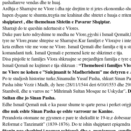
pashallareve vendas dhe te huaj.
Ardhja e Sharrajve ne Vlore i dha nje drejtim te ri jetes ekonomike-sh
hapen dyqane te shumta,tregtia me krahinat dhe shtetet e huaja e rrit
shqiptaret , dhe themeluan Shtetin e Pavarur Shqiptar.
Sharrajt do te queshin ndertuesit e Vlores.
Duke pare keto ndryshime te medha ne Vlore,gjyshi i Ismail Qemalit,Ism
tyre ne Vlore,prane shtepise se Sharrajve.Kur familjet e Vlorajve i in
keta erdhen vite me vone ne Vlore. Ismail Qemali dhe familja e tij u str
komandanti turk. Ismail Qemali e permend kete ne shkrimet e tija.
Disa pinjolle te familjes Vlora shkruajne se prejardhjen familja e tyre
“Themeluesi i familjes Vlor
Ismail Qemali ne kujtimet e tija shkruan :
ne Vlore ne kohen e ”Sulejmanit te Madherishem” me detyren e Admi
Po te studjosh historine turke,Sinanudin Yusuf Pasha, shkurt Sinan Pash
Pasha ishte Vezir i Madh, dy here (28/11/1544 deri 6/10/1553 dhe 29/
. 
Stamboll, dhe u varros ne “ Mihrimah Sultan Mosque ne Uskydar”
Sultan dhe jo Sinan Pasha.
Edhe Ismail Qemali nuk e ka pasur shume te qarte persa i perket orig
dhe nuk eshte Sinan Pasha qe eshte varrosur ne Kanine.
Perandoria otomane ne gjysmen e pare te shekullit te 19-te,e dobesuar n
Reformat e Tanzimatit” (1839-1876). Do te ishin shqiptaret epiqendra 
fitonin nga sherbimi i paguar ushtarak dhe e
menjanuan
sundim