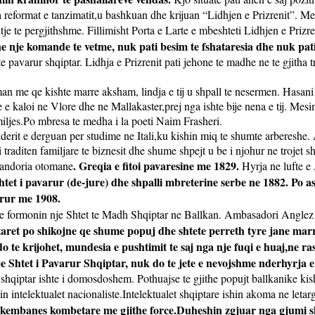
eformat e tanzimatit,u bashkuan dhe krijuan “Lidhjen e Prizrenit”. Me p
je te pergjithshme. Fillimisht Porta e Larte e mbeshteti Lidhjen e Prizre
 ne nje komande te vetme, nuk pati besim te fshataresia dhe nuk pa
 te pavarur shqiptar. Lidhja e Prizrenit pati jehone te madhe ne te gjitha t
 me qe kishte marre aksham, lindja e tij u shpall te nesermen. Hasani i
ne e kaloi ne Vlore dhe ne Mallakaster,prej nga ishte bije nena e tij. M
miljes.Po mbresa te medha i la poeti Naim Frasheri.
derit e derguan per studime ne Itali,ku kishin miq te shumte arbereshe. 
aditen familjare te biznesit dhe shume shpejt u be i njohur ne trojet sh
. Greqia e fitoi pavaresine me 1829.
erandoria otomane
Hyrja ne lufte e 
htet i pavarur (de-jure) dhe shpalli mbreterine serbe ne 1882. Po
arur me 1908.
t te formonin nje Shtet te Madh Shqiptar ne Ballkan. Ambasadori Angl
taret po shikojne qe shume popuj dhe shtete perreth tyre jane mar
e krijohet, mundesia e pushtimit te saj nga nje fuqi e huaj,ne ras
Shtet i Pavarur Shqiptar, nuk do te jete e nevojshme nderhyrja e 
ti shqiptar ishte i domosdoshem. Pothuajse te gjithe popujt ballkanike ki
 intelektualet nacionaliste.Intelektualet shqiptare ishin akoma ne letar
e kembanes kombetare me gjithe force.Duheshin zgjuar nga gjumi shek