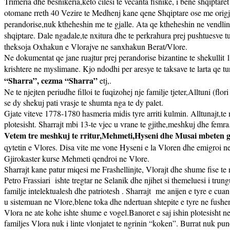
Trimeria dhe besnikeria,keto cilesi te vecanta fisnike, i bene shqiptare
otomane rreth 40 Vezire te Medhenj kane qene Shqiptare ose me origj
perandorise,nuk ktheheshin me te gjalle. Ata qe ktheheshin ne vendlindj
shqiptare. Dale ngadale,te nxitura dhe te perkrahura prej pushtuesve turq
theksoja Oxhakun e Vlorajve ne sanxhakun Berat/Vlore.
Ne dokumentat qe jane ruajtur prej perandorise bizantine te shekullit 11-
krishtere ne myslimane. Kjo ndodhi per aresye te taksave te larta qe t
“Sharra”, cezma “Sharra”
etj,.
Ne te njejten periudhe filloi te fuqizohej nje familje tjeter,Alltuni (flo
se dy shekuj pati vrasje te shumta nga te dy palet.
Gjate viteve 1778-1780 hasmeria midis tyre arriti kulmin. Alltunajt,te 
plotesisht. Sharrajt mbi 13-te vjec u vrane te gjithe,meshkuj dhe femra
Vetem tre meshkuj te rritur,Mehmeti,Hyseni dhe Musai mbeten g
qytetin e Vlores. Disa vite me vone Hyseni e la Vloren dhe emigroi ne I
Gjirokaster kurse Mehmeti qendroi ne Vlore.
Sharrajt kane patur miqesi me Frashellinjte, Vlorajt dhe shume fise te n
Petro Frassiari
ishte tregtar ne Selanik dhe njihet si themeluesi i tru
familje intelektualesh dhe patriotesh . Sharrajt
me anijen e tyre e cua
u sistemuan ne Vlore,blene toka dhe ndertuan shtepite e tyre ne fushe
Vlora ne ate kohe ishte shume e vogel.Banoret e saj ishin plotesisht n
familjes Vlora nuk i linte vlonjatet te ngrinin “koken”. Burrat nuk pun