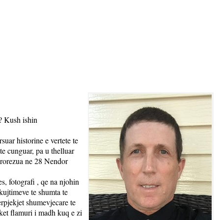
e? Kush ishin
suar historine e vertete te
te cunguar, pa u thelluar
kurorezua ne 28 Nendor
, fotografi , qe na njohin
s kujtimeve te shumta te
erpjekjet shumevjecare te
ket flamuri i madh kuq e zi