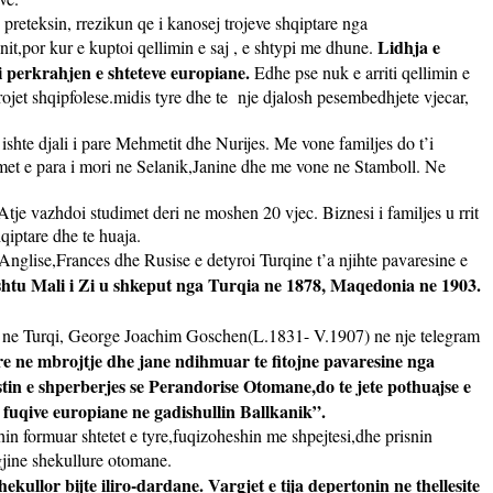
reteksin, rrezikun qe i kanosej trojeve shqiptare nga
Lidhja e
nit,por kur e kuptoi qellimin e saj , e shtypi me dhune.
ti perkrahjen e shteteve europiane.
Edhe pse nuk e arriti qellimin e
rojet shqipfolese.midis tyre dhe te
nje djalosh pesembedhjete vjecar,
shte djali i pare Mehmetit dhe Nurijes. Me vone familjes do t’i
esimet e para i mori ne Selanik,Janine dhe me vone ne Stamboll. Ne
Atje vazhdoi studimet deri ne moshen 20 vjec. Biznesi i familjes u rrit
qiptare dhe te huaja.
Anglise,Frances dhe Rusise e detyroi Turqine t’a njihte pavaresine e
 ashtu Mali i Zi u shkeput nga Turqia ne 1878, Maqedonia ne 1903.
ez ne Turqi, George Joachim Goschen(L.1831- V.1907) ne nje telegram
re ne mbrojtje dhe jane ndihmuar te fitojne pavaresine nga
tin e shperberjes se Perandorise Otomane,do te jete pothuajse e
fuqive europiane ne gadishullin Ballkanik”.
shin formuar shtetet e tyre,fuqizoheshin me shpejtesi,dhe prisnin
gjine shekullure otomane.
ullor bijte iliro-dardane. Vargjet e tija depertonin ne thellesite