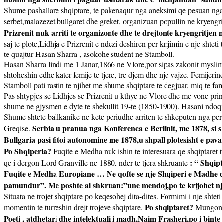
Shume pashallare shqiptare, te pakenaqur nga aneksimi qe pesuan nga r
serbet,malazezet,bullgaret dhe greket, organizuan popullin ne kryengrit
Prizrenit nuk arriti te organizonte dhe te drejtonte kryengritjen
saj te plote,Lidhja e Prizrenit e ndezi deshiren per krijimin e nje shteti
te quajtur Hasan Sharra , asokohe student ne Stamboll.
Hasan Sharra lindi me 1 Janar,1866 ne Vlore,por sipas zakonit mysliman
shtoheshin edhe kater femije te tjere, tre djem dhe nje vajze. Femijeri
Stamboll pati rastin te njihet me shume shqiptare te degjuar, miq te fa
Pas shtypjes se Lidhjes se Prizrenit u kthye ne Vlore dhe me vone prin
shume ne gjysmen e dyte te shekullit 19-te (1850-1900). Hasani ndoqi tr
Shume shtete ballkanike ne kete periudhe arriten te shkeputen nga p
Serbia u pranua nga Konferenca e Berlinit, me 1878, si s
Greqise.
Bullgaria pasi fitoi autonomine me 1878,u shpall plotesisht e pav
Po Shqiperia?
Fuqite e Medha nuk ishin te interesuara qe shqiptare
: “ Shqip
qe i dergon Lord Granville ne 1880, nder te tjera shkruante
Fuqite e Medha Europiane … Ne qofte se nje Shqiperi e Madhe do t
pamundur”. Me poshte ai shkruan:”une mendoj,po te krijohet nje 
Situata ne trojet shqiptare po keqesohej dita-dites. Formimi i nje shte
Po shqiptaret?
momentin te turreshin drejt trojeve shqiptare.
Mungonin
Poeti , atdhetari dhe intelektuali i madh,Naim Frasheri,po i bint