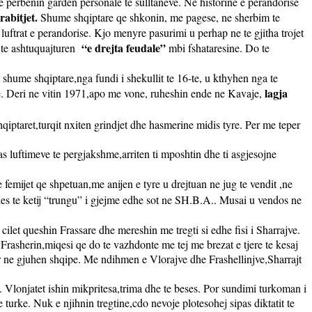
 dhe perbenin garden personale te sulltaneve. Ne historine e perandorise
rabitjet.
Shume shqiptare qe shkonin, me pagese, ne sherbim te
luftrat e perandorise. Kjo menyre pasurimi u perhap ne te gjitha trojet
“e drejta feudale”
 te ashtuquajturen
mbi fshataresine. Do te
si shume shqiptare,nga fundi i shekullit te 16-te, u kthyhen nga te
lagja
aje. Deri ne vitin 1971,apo me vone, ruheshin ende ne Kavaje,
 shqiptaret,turqit nxiten grindjet dhe hasmerine midis tyre. Per me teper
as luftimeve te pergjakshme,arriten ti mposhtin dhe ti asgjesojne
e femijet qe shpetuan,me anijen e tyre u drejtuan ne jug te vendit ,ne
hes te ketij “trungu” i gjejme edhe sot ne SH.B.A.. Musai u vendos ne
cilet queshin Frassare dhe mereshin me tregti si edhe fisi i Sharrajve.
 Frasherin,miqesi qe do te vazhdonte me tej me brezat e tjere te kesaj
r ne gjuhen shqipe. Me ndihmen e Vlorajve dhe Frashellinjve,Sharrajt
. Vlonjatet ishin mikpritesa,trima dhe te beses. Por sundimi turkoman i
turke. Nuk e njihnin tregtine,cdo nevoje plotesohej sipas diktatit te