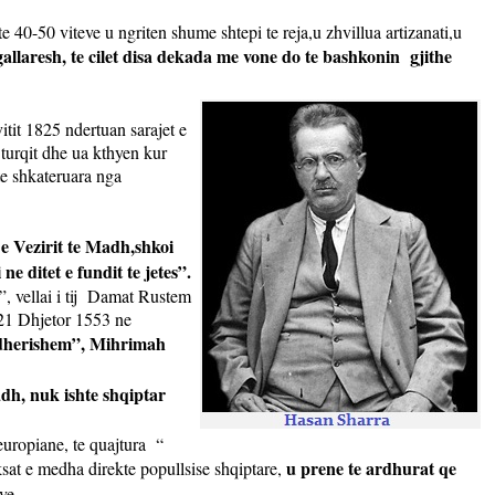
e 40-50 viteve u ngriten shume shtepi te reja,u zhvillua artizanati,u
gallaresh, te cilet disa dekada me vone do te bashkonin
gjithe
itit 1825 ndertuan sarajet e
 turqit dhe ua kthyen kur
 te shkateruara nga
g e Vezirit te Madh,shkoi
 ditet e fundit te jetes”.
vellai i tij
Damat Rustem
 21 Dhjetor 1553 ne
adherishem”, Mihrimah
adh, nuk ishte shqiptar
europiane, te quajtura
“
u prene te ardhurat qe
ksat e medha direkte popullsise shqiptare,
ve.