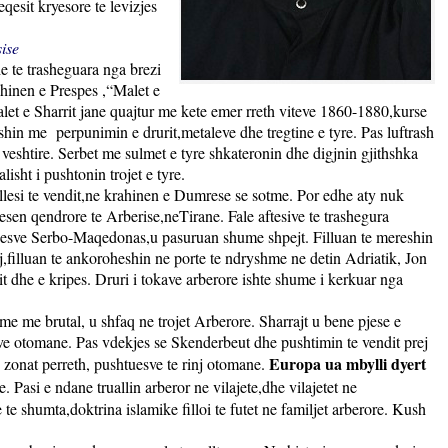
qesit kryesore te levizjes
sise
he te trasheguara nga brezi
rahinen e Prespes ,“Malet e
let e Sharrit jane quajtur me kete emer rreth viteve 1860-1880,kurse
shin me
perpunimin e drurit,metaleve dhe tregtine e tyre. Pas luftrash
veshtire. Serbet me sulmet e tyre shkateronin dhe digjnin gjithshka
sht i pushtonin trojet e tyre.
llesi te vendit,ne krahinen e Dumrese se sotme. Por edhe aty nuk
esen qendrore te Arberise,neTirane. Fale aftesive te trashegura
tuesve Serbo-Maqedonas,u pasuruan shume shpejt. Filluan te mereshin
,filluan te ankoroheshin ne porte te ndryshme ne detin Adriatik, Jon
it dhe e kripes. Druri i tokave arberore ishte shume i kerkuar nga
me me brutal, u shfaq ne trojet Arberore. Sharrajt u bene pjese e
ve otomane. Pas vdekjes se Skenderbeut dhe pushtimin te vendit prej
Europa ua mbylli dyert
 zonat perreth, pushtuesve te rinj otomane.
Pasi e ndane truallin arberor ne vilajete,dhe vilajetet ne
 shumta,doktrina islamike filloi te futet ne familjet arberore. Kush