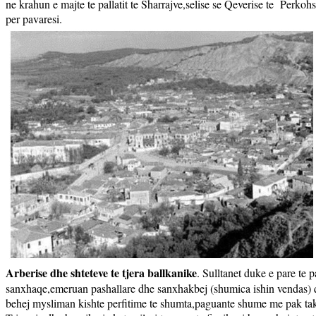
ne krahun e majte te pallatit te Sharrajve,selise se Qeverise te
Perkohsh
per pavaresi.
Arberise dhe shteteve te tjera ballkanike
. Sulltanet duke e pare te 
sanxhaqe,emeruan pashallare dhe sanxhakbej (shumica ishin vendas) qe 
behej mysliman kishte perfitime te shumta,paguante shume me pak tak