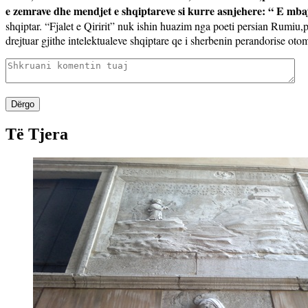
e zemrave dhe mendjet e shqiptareve si kurre asnjehere: “ E mba
shqiptar. “Fjalet e Qiririt” nuk ishin huazim nga poeti persian Rumiu,
drejtuar gjithe intelektualeve shqiptare qe i sherbenin perandorise otom
Dërgo
Të Tjera