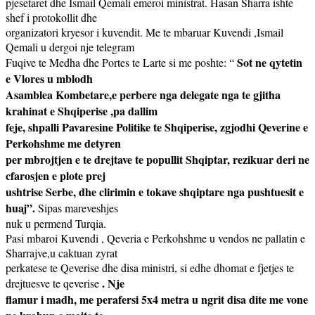
pjesetaret dhe Ismail Qemali emeroi ministrat. Hasan Sharra ishte
shef i protokollit dhe
organizatori kryesor i kuvendit. Me te mbaruar Kuvendi ,Ismail
Qemali u dergoi nje telegram
Sot ne qytetin
Fuqive te Medha dhe Portes te Larte si me poshte: “
e Vlores u mblodh
Asamblea Kombetare,e perbere nga delegate nga te gjitha
krahinat e Shqiperise ,pa dallim
feje, shpalli Pavaresine Politike te Shqiperise, zgjodhi Qeverine e
Perkohshme me detyren
per mbrojtjen e te drejtave te popullit Shqiptar, rezikuar deri ne
cfarosjen e plote prej
ushtrise Serbe, dhe clirimin e tokave shqiptare nga pushtuesit e
huaj”.
Sipas mareveshjes
nuk u permend Turqia.
Pasi mbaroi Kuvendi , Qeveria e Perkohshme u vendos ne pallatin e
Sharrajve,u caktuan zyrat
perkatese te Qeverise dhe disa ministri, si edhe dhomat e fjetjes te
. Nje
drejtuesve te qeverise
flamur i madh, me perafersi 5x4 metra u ngrit disa dite me vone