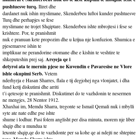
pushtuesve turq.
Iliret dhe
dardanet nuk ishin myslimane, Skenderbeu luftoi kunder pushtuesve
Turq dhe perhapjes se fese
myslimane ne trojet Shqiptare. Skenderbeu ishte mbrojtesi i fese se
krishtere. Por, te pranishmit
nuk e pranuan kete propozim dhe u krijua nje konfuzion. Shumica e
pjesemarsve ishin te
implikuar ne perandorine otomane dhe e kishin te veshtire te
Arsyeja qe i
shkeputeshin prej saj.
detyroi ata te mernin pjese ne Kuvendin e Pavaresise ne Vlore
ishte okupimi Serb.
Vetem
nderhyrja e Hasan Sharres, flala e tij degjohej nga vlonjatet, i dha
fund ketij diskutimi dhe arriti
t’i qetesoje te pranishmit. Diskutimet do te vazhdonin te nesermen
ne mengjes, 28 Nentor 1912.
Xhaxhai im, Memdu Sharra, tregonte se Ismail Qemali nuk i mbylli
syte ate nate edhe pse ishte
shume i lodhur. Pasi folem anglisht per disa minuta, morem nje liber
shqip dhe u mundua te
lexonte shqip,qe do te vazhdonte per sa kohe qe ai ndejti ne shtepine
tone. Memdu Sharra ishte