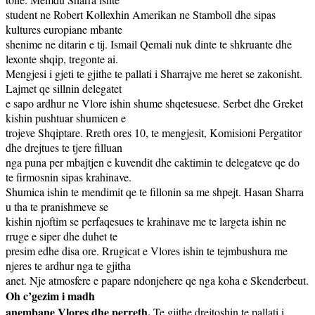
student ne Robert Kollexhin Amerikan ne Stamboll dhe sipas
kultures europiane mbante
shenime ne ditarin e tij. Ismail Qemali nuk dinte te shkruante dhe
lexonte shqip, tregonte ai.
Mengjesi i gjeti te gjithe te pallati i Sharrajve me heret se zakonisht.
Lajmet qe sillnin delegatet
e sapo ardhur ne Vlore ishin shume shqetesuese. Serbet dhe Greket
kishin pushtuar shumicen e
trojeve Shqiptare. Rreth ores 10, te mengjesit, Komisioni Pergatitor
dhe drejtues te tjere filluan
nga puna per mbajtjen e kuvendit dhe caktimin te delegateve qe do
te firmosnin sipas krahinave.
Shumica ishin te mendimit qe te fillonin sa me shpejt. Hasan Sharra
u tha te pranishmeve se
kishin njoftim se perfaqesues te krahinave me te largeta ishin ne
rruge e siper dhe duhet te
presim edhe disa ore. Rrugicat e Vlores ishin te tejmbushura me
njeres te ardhur nga te gjitha
anet. Nje atmosfere e papare ndonjehere qe nga koha e Skenderbeut.
Oh c’gezim i madh
anembane Vlores dhe perreth.
Te gjithe drejtoshin te pallati i