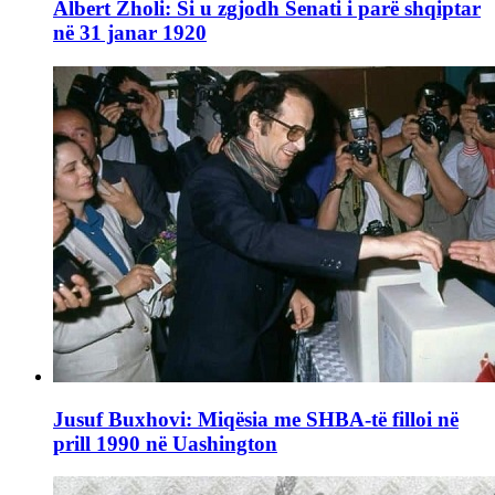
Albert Zholi: Si u zgjodh Senati i parë shqiptar
në 31 janar 1920
Jusuf Buxhovi: Miqësia me SHBA-të filloi në
prill 1990 në Uashington