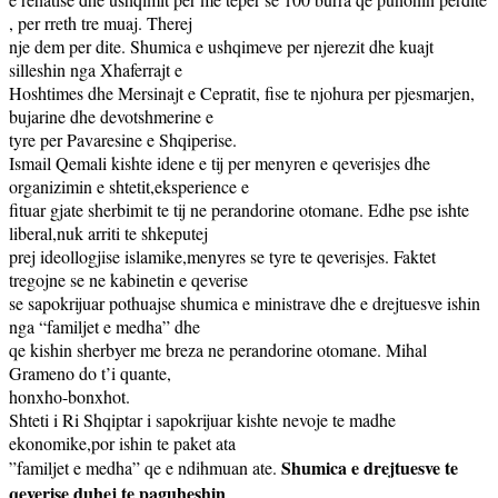
, per rreth tre muaj. Therej
nje dem per dite. Shumica e ushqimeve per njerezit dhe kuajt
silleshin nga Xhaferrajt e
Hoshtimes dhe Mersinajt e Cepratit, fise te njohura per pjesmarjen,
bujarine dhe devotshmerine e
tyre per Pavaresine e Shqiperise.
Ismail Qemali kishte idene e tij per menyren e qeverisjes dhe
organizimin e shtetit,eksperience e
fituar gjate sherbimit te tij ne perandorine otomane. Edhe pse ishte
liberal,nuk arriti te shkeputej
prej ideollogjise islamike,menyres se tyre te qeverisjes. Faktet
tregojne se ne kabinetin e qeverise
se sapokrijuar pothuajse shumica e ministrave dhe e drejtuesve ishin
nga “familjet e medha” dhe
qe kishin sherbyer me breza ne perandorine otomane. Mihal
Grameno do t’i quante,
honxho-bonxhot.
Shteti i Ri Shqiptar i sapokrijuar kishte nevoje te madhe
ekonomike,por ishin te paket ata
Shumica e drejtuesve te
”familjet e medha” qe e ndihmuan ate.
qeverise duhej te paguheshin