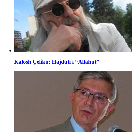
Kalosh Çeliku: Hajduti i “Allahut”