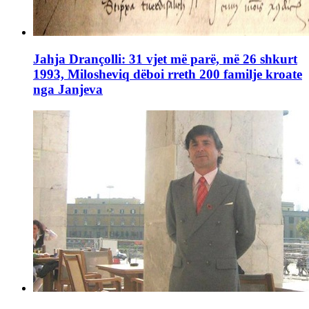
Jahja Drançolli: 31 vjet më parë, më 26 shkurt
1993, Milosheviq dëboi rreth 200 familje kroate
nga Janjeva