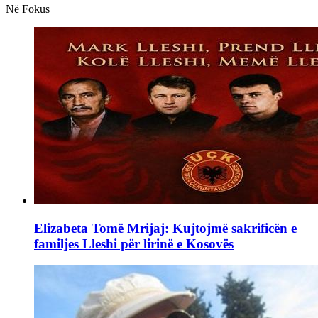
Në Fokus
Elizabeta Tomë Mrijaj: Kujtojmë sakrificën e
familjes Lleshi për lirinë e Kosovës