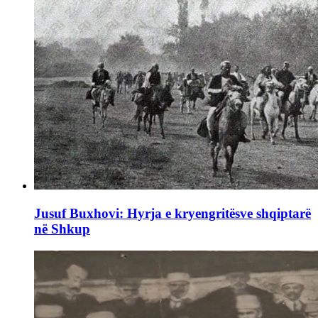
Jusuf Buxhovi: Hyrja e kryengritësve shqiptarë
në Shkup