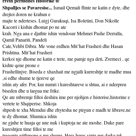
rreth periudhes Historike te
Shpalljes se Pavaresise...
Ismail Qemali flinte ne katin e dyte, dhe
drejtoi doren ne krahun e
majte te nderteses. Luigj Gurakuqi, Isa Boletini, Don Nikolle
Kacorri i kishin dhomat po ne ate
krah. Nga ana e djathte ishin vendosur Mehmet Pashe Derralla,
Qamil Panariti, Pandeli
Cale,Vehbi Dibra. Me vone erdhen Mit’hat Frasheri dhe Hasan
Prishtina. Mit’hat Frasheri
kerkoi nje dhome ne katin e trete, me pamje nga deti, Zverneci , qe
kishte qene prone e
Frashellinjve. Biseda e xhaxhait me ngjalli kurreshtje te madhe mua
,si edhe shume te tjereve qe
ishin aty afer. Por, kur numri i kureshtareve u shtua, ai e nderpreu
biseden dhe u largua me frike.
Qe ate mbremje filloi deshira ime per njohjen e historise,historine e
vertete te Shqiperise. Shkoja
shpesh te xha Memdui dhe zhytesha ne pirgun e madh te librave,ne
te dy dhomat. Shumica ishin
ne gjuhe te huaja qe une nuk i kuptoja ne ate moshe. Duke pare
kureshtjen time filloi te me
tregonte gjithmone e me shume. Hera-heres vinte per darke tek