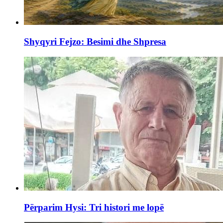
Shyqyri Fejzo: Besimi dhe Shpresa
Përparim Hysi: Tri histori me lopë