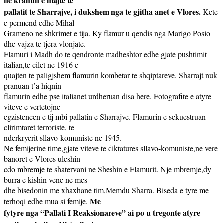
ne krahun e majte te
pallatit te Sharrajve, i dukshem nga te gjitha anet e Vlores.
Kete
e permend edhe Mihal
Grameno ne shkrimet e tija. Ky flamur u qendis nga Marigo Posio
dhe vajza te tjera vlonjate.
Flamuri i Madh do te qendronte madheshtor edhe gjate pushtimit
italian,te cilet ne 1916 e
quajten te paligjshem flamurin kombetar te shqiptareve. Sharrajt nuk
pranuan t’a hiqnin
flamurin edhe pse italianet urdheruan disa here. Fotografite e atyre
viteve e vertetojne
egzistencen e tij mbi pallatin e Sharrajve. Flamurin e sekuestruan
clirimtaret terroriste, te
nderkryerit sllavo-komuniste ne 1945.
Ne femijerine time,gjate viteve te diktatures sllavo-komuniste,ne vere
banoret e Vlores uleshin
cdo mbremje te shatervani ne Sheshin e Flamurit. Nje mbremje,dy
burra e kishin vene ne mes
dhe bisedonin me xhaxhane tim,Memdu Sharra. Biseda e tyre me
Me
terhoqi edhe mua si femije.
fytyre nga “Pallati I Reaksionareve” ai po u tregonte atyre