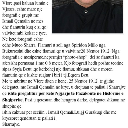
Vlore,pasi kaluan lumin e
Vjoses, eshte mare nje
fotografi e grupit me
Ismail Qemalin ne mes
dhe flamurin kuq e zi qe
valvitet mbi kokat e tyre.
Ne kete fotografi eshte
edhe Muco Sharra. Flamuri u soll nga Spiridon Millo nga
Bukurreshti dhe eshte flamuri qe u valvit ne28 Nentor 1912. Nga
fotografia e mesiperme,nepermjet “photo-shop”, del se flamuri ka
afersisht permasat 1 me 0.8 meter. Kjo fotografi hedh poshte teorine
sipas Syrja Beut ,qe kerkohej nje flamur, shkuan dhe e moren
flamurin qe e kishte ruajtur i biri i tij,Eqrem Beu.
Me te mbritur ne Vlore diten e hene, 25 Nentor 1912, te gjithe
delegatet, me Ismail Qemalin ne krye, u drejtuan te pallati i Sharrajve
ishte pregatitur per kete Ngjarje te Pazakonte ne
Historine e
qe
Shqiperise.
Pasi u qetesuan dhe hengren darke, delegatet shkuan ne
shtepite qe
ishin caktuar per secilin . Ismail Qemali,Luigj Gurakuqi dhe me
kryesoret qendruan te pallati i
Sharrajve.