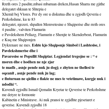
Rreth ores 2 pasdite,mbasi mbaruan dreken,Hasan Sharra me gjithe
delegatet shkuan te Shtepia e
Xhemil bej Vlores. Per dy ore u diskutua dhe u zgjodh Qeveria e
Perkohshme, ku te 83
delegatet, njezeri, shpallen Memvetesine e Shqiperise dhe rreth ores
4 pasdite , valviten Flamurin
e Pavdekshem Pellazg, Flamurin e Shenjte te Skenderbeut, Flamurin
e Kuq me Shqiponjen
Eshte kjo Shqiponje Simbol i Lashtesise, i
Dykrenare ne mes.
Pavdekshmerise dhe i
Pavaresise se Popullit Shqiptar. Legjendat tregojne se : “ e
moren dhe e hodhen ne nje zjar
te madh , asnje pende nuk ju dogj; e zhyten ne thellesi te
oqeanit , asnje pende nuk ju lag;
e fluturuan ne qiellin e flakte ne mes te vetetimave, kurgje nuk i
ndodhi “.
Kuvendi zgjodhi Ismail Qemalin Kryetar te Qeverise te Perkohshme
me detyre te formonte
Kabinetin e Ministrave. Ai nuk pranoi te zgjidhte pjesetaret e
qeverise. Kuvendi zgjodhi 18