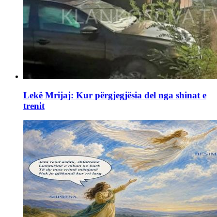
Lekë Mrijaj: Kur përgjegjësia del nga shinat e
trenit