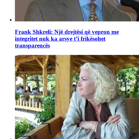
Frank Shkreli: Një drejtësi që vepron me
integritet nuk ka arsye t’i frikësohet
transparencës