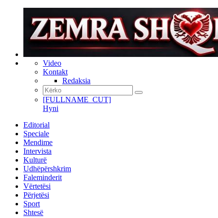
Video
Kontakt
Redaksia
[FULLNAME_CUT]
Hyni
Editorial
Speciale
Mendime
Intervista
Kulturë
Udhëpërshkrim
Faleminderit
Vërtetësi
Përjetësi
Sport
Shtesë