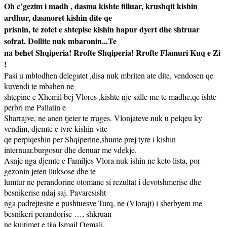
Oh c’gezim i madh , dasma kishte filluar, krushqit kishin
ardhur, dasmoret kishin dite qe
prisnin, te zotet e shtepise kishin hapur dyert dhe shtruar
sofrat. Dollite nuk mbaronin...Te
na behet Shqiperia! Rrofte Shqiperia! Rrofte Flamuri Kuq e Zi
!
Pasi u mblodhen delegatet ,disa nuk mbriten ate dite, vendosen qe
kuvendi te mbahen ne
shtepine e Xhemil bej Vlores ,kishte nje salle me te madhe,qe ishte
perbri me Pallatin e
Sharrajve, ne anen tjeter te rruges. Vlonjateve nuk u pelqeu ky
vendim, djemte e tyre kishin vite
qe perpiqeshin per Shqiperine,shume prej tyre i kishin
internuar,burgosur dhe denuar me vdekje.
Asnje nga djemte e Familjes Vlora nuk ishin ne keto lista, por
gezonin jeten lluksose dhe te
lumtur ne perandorine otomane si rezultat i devotshmerise dhe
besnikerise ndaj saj. Pavaresisht
nga padrejtesite e pushtuesve Turq, ne (Vlorajt) i sherbyem me
besnikeri perandorise …, shkruan
ne kujtimet e tija Ismail Qemali.