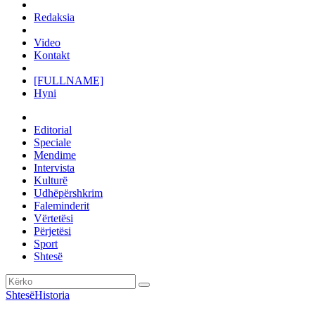
Redaksia
Video
Kontakt
[FULLNAME]
Hyni
Editorial
Speciale
Mendime
Intervista
Kulturë
Udhëpërshkrim
Faleminderit
Vërtetësi
Përjetësi
Sport
Shtesë
Shtesë
Historia