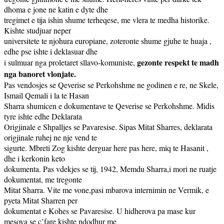
dhoma e jone ne katin e dyte dhe
tregimet e tija ishin shume terheqese, me vlera te medha historike.
Kishte studjuar neper
universitete te njohura europiane, zoteronte shume gjuhe te huaja ,
edhe pse ishte i deklasuar dhe
gezonte respekt te madh
i sulmuar nga proletaret sllavo-komuniste,
nga banoret vlonjate.
Pas vendosjes se Qeverise se Perkohshme ne godinen e re, ne Skele,
Ismail Qemali i la te Hasan
Sharra shumicen e dokumentave te Qeverise se Perkohshme. Midis
tyre ishte edhe Deklarata
Origjinale e Shpalljes se Pavaresise. Sipas Mitat Sharres, deklarata
origjinale ruhej ne nje vend te
sigurte. Mbreti Zog kishte derguar here pas here, miq te Hasanit ,
dhe i kerkonin keto
dokumenta. Pas vdekjes se tij, 1942, Memdu Sharra,i mori ne ruatje
dokumentat, me tregonte
Mitat Sharra. Vite me vone,pasi mbarova internimin ne Vermik, e
pyeta Mitat Sharren per
dokumentat e Kohes se Pavaresise. U hidherova pa mase kur
mesova se c’fare kishte ndodhur me