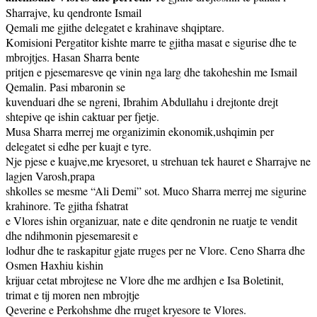
Sharrajve, ku qendronte Ismail
Qemali me gjithe delegatet e krahinave shqiptare.
Komisioni Pergatitor kishte marre te gjitha masat e sigurise dhe te
mbrojtjes. Hasan Sharra bente
pritjen e pjesemaresve qe vinin nga larg dhe takoheshin me Ismail
Qemalin. Pasi mbaronin se
kuvenduari dhe se ngreni, Ibrahim Abdullahu i drejtonte drejt
shtepive qe ishin caktuar per fjetje.
Musa Sharra merrej me organizimin ekonomik,ushqimin per
delegatet si edhe per kuajt e tyre.
Nje pjese e kuajve,me kryesoret, u strehuan tek hauret e Sharrajve ne
lagjen Varosh,prapa
shkolles se mesme “Ali Demi” sot. Muco Sharra merrej me sigurine
krahinore. Te gjitha fshatrat
e Vlores ishin organizuar, nate e dite qendronin ne ruatje te vendit
dhe ndihmonin pjesemaresit e
lodhur dhe te raskapitur gjate rruges per ne Vlore. Ceno Sharra dhe
Osmen Haxhiu kishin
krijuar cetat mbrojtese ne Vlore dhe me ardhjen e Isa Boletinit,
trimat e tij moren nen mbrojtje
Qeverine e Perkohshme dhe rruget kryesore te Vlores.