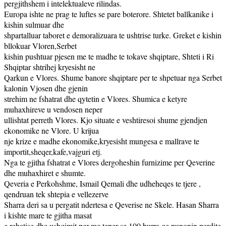
pergjithshem i intelektualeve rilindas.
Europa ishte ne prag te luftes se pare boterore. Shtetet ballkanike i
kishin sulmuar dhe
shpartalluar taboret e demoralizuara te ushtrise turke. Greket e kishin
bllokuar Vloren,Serbet
kishin pushtuar pjesen me te madhe te tokave shqiptare, Shteti i Ri
Shqiptar shtrihej kryesisht ne
Qarkun e Vlores. Shume banore shqiptare per te shpetuar nga Serbet
kalonin Vjosen dhe gjenin
strehim ne fshatrat dhe qytetin e Vlores. Shumica e ketyre
muhaxhireve u vendosen neper
ullishtat perreth Vlores. Kjo situate e veshtiresoi shume gjendjen
ekonomike ne Vlore. U krijua
nje krize e madhe ekonomike,kryesisht mungesa e mallrave te
importit,sheqer,kafe,vajguri etj.
Nga te gjitha fshatrat e Vlores dergoheshin furnizime per Qeverine
dhe muhaxhiret e shumte.
Qeveria e Perkohshme, Ismail Qemali dhe udheheqes te tjere ,
qendruan tek shtepia e vellezerve
Sharra deri sa u pergatit ndertesa e Qeverise ne Skele. Hasan Sharra
i kishte mare te gjitha masat
e rehatise dhe ushqimit per me teper se 100 burra qe punonin perdite