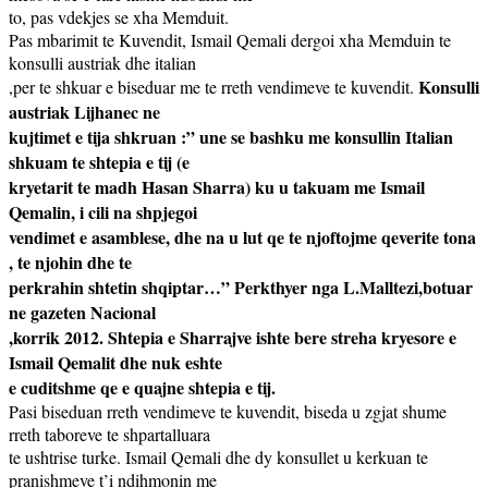
to, pas vdekjes se xha Memduit.
Pas mbarimit te Kuvendit, Ismail Qemali dergoi xha Memduin te
konsulli austriak dhe italian
Konsulli
,per te shkuar e biseduar me te rreth vendimeve te kuvendit.
austriak Lijhanec ne
kujtimet e tija shkruan :” une se bashku me konsullin Italian
shkuam te shtepia e tij (e
kryetarit te madh Hasan Sharra) ku u takuam me Ismail
Qemalin, i cili na shpjegoi
vendimet e asamblese, dhe na u lut qe te njoftojme qeverite tona
, te njohin dhe te
perkrahin shtetin shqiptar…” Perkthyer nga L.Malltezi,botuar
ne gazeten Nacional
,korrik 2012. Shtepia e Sharrajve ishte bere streha kryesore e
Ismail Qemalit dhe nuk eshte
e cuditshme qe e quajne shtepia e tij.
Pasi biseduan rreth vendimeve te kuvendit, biseda u zgjat shume
rreth taboreve te shpartalluara
te ushtrise turke. Ismail Qemali dhe dy konsullet u kerkuan te
pranishmeve t’i ndihmonin me