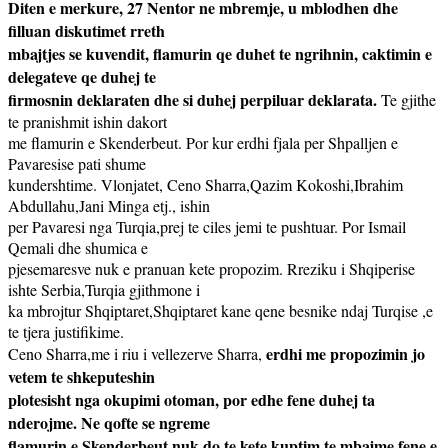
Diten e merkure, 27 Nentor ne mbremje, u mblodhen dhe
filluan diskutimet rreth
mbajtjes se kuvendit, flamurin qe duhet te ngrihnin, caktimin e
delegateve qe duhej te
firmosnin deklaraten dhe si duhej perpiluar deklarata.
Te gjithe
te pranishmit ishin dakort
me flamurin e Skenderbeut. Por kur erdhi fjala per Shpalljen e
Pavaresise pati shume
kundershtime. Vlonjatet, Ceno Sharra,Qazim Kokoshi,Ibrahim
Abdullahu,Jani Minga etj., ishin
per Pavaresi nga Turqia,prej te ciles jemi te pushtuar. Por Ismail
Qemali dhe shumica e
pjesemaresve nuk e pranuan kete propozim. Rreziku i Shqiperise
ishte Serbia,Turqia gjithmone i
ka mbrojtur Shqiptaret,Shqiptaret kane qene besnike ndaj Turqise ,e
te tjera justifikime.
erdhi me propozimin jo
Ceno Sharra,me i riu i vellezerve Sharra,
vetem te shkeputeshin
plotesisht nga okupimi otoman, por edhe fene duhej ta
nderojme. Ne qofte se ngreme
flamurin e Skenderbeut nuk do te kete kuptim te mbajme fene e