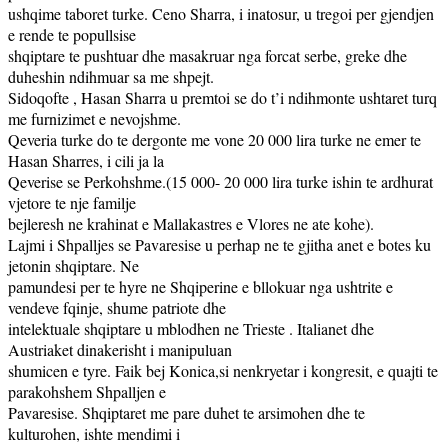
ushqime taboret turke. Ceno Sharra, i inatosur, u tregoi per gjendjen
e rende te popullsise
shqiptare te pushtuar dhe masakruar nga forcat serbe, greke dhe
duheshin ndihmuar sa me shpejt.
Sidoqofte , Hasan Sharra u premtoi se do t’i ndihmonte ushtaret turq
me furnizimet e nevojshme.
Qeveria turke do te dergonte me vone 20 000 lira turke ne emer te
Hasan Sharres, i cili ja la
Qeverise se Perkohshme.(15 000- 20 000 lira turke ishin te ardhurat
vjetore te nje familje
bejleresh ne krahinat e Mallakastres e Vlores ne ate kohe).
Lajmi i Shpalljes se Pavaresise u perhap ne te gjitha anet e botes ku
jetonin shqiptare. Ne
pamundesi per te hyre ne Shqiperine e bllokuar nga ushtrite e
vendeve fqinje, shume patriote dhe
intelektuale shqiptare u mblodhen ne Trieste . Italianet dhe
Austriaket dinakerisht i manipuluan
shumicen e tyre. Faik bej Konica,si nenkryetar i kongresit, e quajti te
parakohshem Shpalljen e
Pavaresise. Shqiptaret me pare duhet te arsimohen dhe te
kulturohen, ishte mendimi i