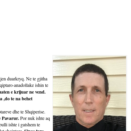
njen duarkryq. Ne te gjitha
hqiptaro-anadollake ishin te
uaten e krijuar ne vend.
 ,do te na behet
iptareve dhe te Shqiperise.
e Pavarur.
Por nuk ishte aq
ulli ishte i gatshem te
Sipas tyre,
let shqiptare.