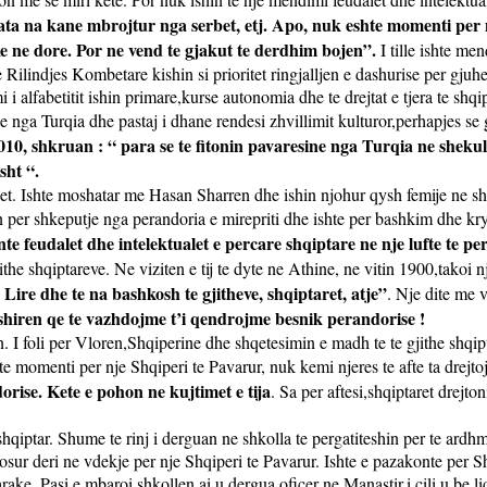
ta na kane mbrojtur nga serbet, etj.
Apo, nuk eshte momenti per n
e ne dore. Por ne vend te gjakut te derdhim bojen”.
I tille ishte me
e Rilindjes Kombetare kishin si prioritet ringjalljen e dashurise per gju
i alfabetitit ishin primare,kurse autonomia dhe te drejtat e tjera te shqi
ne nga Turqia dhe pastaj i dhane rendesi zhvillimit kulturor,perhapjes se
0, shkruan : “ para se te fitonin pavaresine nga Turqia ne shekull
sht “.
et. Ishte moshatar me Hasan Sharren dhe ishin njohur qysh femije ne sh
per shkeputje nga perandoria e mirepriti dhe ishte per bashkim dhe kryen
te feudalet dhe intelektualet e percare shqiptare ne nje lufte te 
he shqiptareve. Ne viziten e tij te dyte ne Athine, ne vitin 1900,takoi nje
Lire dhe te na bashkosh te gjitheve, shqiptaret, atje”
. Nje dite me 
hiren qe te vazhdojme t’i qendrojme besnik perandorise !
 I foli per Vloren,Shqiperine dhe shqetesimin e madh te te gjithe shqiptar
 momenti per nje Shqiperi te Pavarur, nuk kemi njeres te afte ta drejtoj
rise. Kete e pohon ne kujtimet e tija
. Sa per aftesi,shqiptaret drejto
rur shqiptar. Shume te rinj i derguan ne shkolla te pergatiteshin per 
dosur deri ne vdekje per nje Shqiperi te Pavarur. Ishte e pazakonte per Sh
ake. Pasi e mbaroi shkollen,ai u dergua oficer ne Manastir,i cili u be l