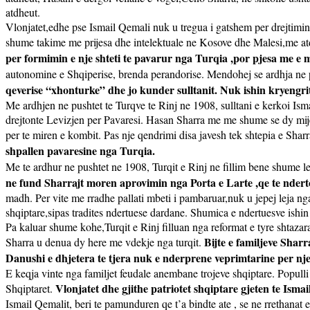
atdheut.
Vlonjatet,edhe pse Ismail Qemali nuk u tregua i gatshem per drejtimin 
shume takime me prijesa dhe intelektuale ne Kosove dhe Malesi,me a
per formimin e nje shteti te pavarur nga Turqia ,por pjesa me 
autonomine e Shqiperise, brenda perandorise. Mendohej se ardhja ne p
qeverise “xhonturke” dhe jo kunder sulltanit. Nuk ishin kryengrit
Me ardhjen ne pushtet te Turqve te Rinj ne 1908, sulltani e kerkoi Ism
drejtonte Levizjen per Pavaresi. Hasan Sharra me me shume se dy mije 
per te miren e kombit. Pas nje qendrimi disa javesh tek shtepia e Shar
shpallen pavaresine nga Turqia.
Me te ardhur ne pushtet ne 1908, Turqit e Rinj ne fillim bene shume le
ne fund Sharrajt moren aprovimin nga Porta e Larte ,qe te ndertonin
madh. Per vite me rradhe pallati mbeti i pambaruar,nuk u jepej leja ng
shqiptare,sipas tradites ndertuese dardane. Shumica e ndertuesve ishin 
Pa kaluar shume kohe,Turqit e Rinj filluan nga reformat e tyre shtaz
Bijte e familjeve Shar
Sharra u denua dy here me vdekje nga turqit.
Danushi e dhjetera te tjera nuk e nderprene veprimtarine per nje
E keqja vinte nga familjet feudale anembane trojeve shqiptare. Populli 
Vlonjatet dhe gjithe patriotet shqiptare gjeten te Isma
Shqiptaret.
Ismail Qemalit, beri te pamunduren qe t’a bindte ate , se ne rrethanat e