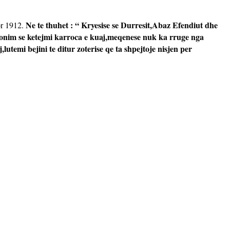
Ne te thuhet : “ Kryesise se Durresit,Abaz Efendiut dhe
tor 1912.
rgonim se ketejmi karroca e kuaj,meqenese nuk ka rruge nga
utemi bejini te ditur zoterise qe ta shpejtoje nisjen per