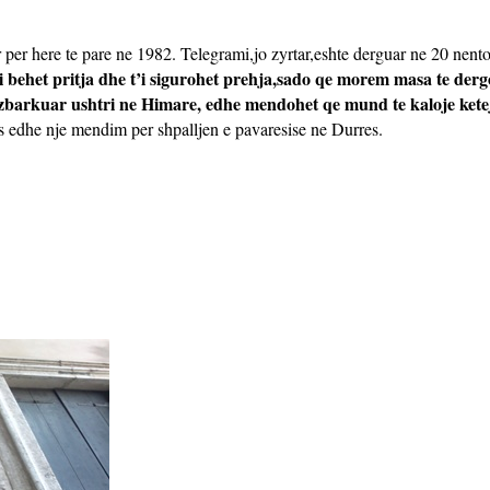
ar per here te pare ne 1982. Telegrami,jo zyrtar,eshte derguar ne 20 nen
i behet pritja dhe t’i sigurohet prehja,sado qe morem masa te de
 zbarkuar ushtri ne Himare, edhe mendohet qe mund te kaloje ketej,l
s edhe nje mendim per shpalljen e pavaresise ne Durres.