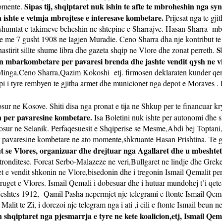
Sipas tij, shqiptaret nuk ishin te afte te mbroheshin nga sy
momente.
a ishte e vetmja mbrojtese e interesave kombetare.
Prijesat nga te gj
 shumtat e takimeve beheshin ne shtepine e Sharrajve. Hasan Sharra
mba
pe me 7 gusht 1908 ne lagjen Muradie. Ceno Sharra dha nje kontribut te v
S
tirit sillte shume libra dhe gazeta shqip ne Vlore dhe zonat perreth.
en mbarkombetare per pavaresi brenda dhe jashte vendit qysh ne v
ni Minga,Ceno Sharra,Qazim Kokoshi
etj. firmosen deklaraten kunder q
pi i tyre rembyen te gjitha armet dhe municionet nga depot e Moraves .
osur ne Kosove. Shiti disa nga pronat e tija ne Shkup per te financuar k
in per pavaresine kombetare.
Isa Boletini nuk ishte per autonomi dhe 
gosur ne Selanik. Perfaqesuesit e Shqiperise se Mesme,Abdi bej Topta
r pavaresine kombetare ne ato momente,shkruante Hasan Prishtina. Te gjit
kut se Vlores, organizuar dhe drejtuar nga Agallaret dhe u mbeshte
sht tronditese. Forcat Serbo-Malazeze ne veri,Bullgaret ne lindje dhe Gre
net e vendit shkonin ne Vlore,bisedonin dhe i tregonin Ismail Qemalit p
 rruget e Vlores. Ismail Qemali i dobesuar dhe i hutuar mundohej t’i qete
jeshtes 1912,
Qamil Pasha nepermjet nje telegrami e ftonte Ismail Qema
e Malit te Zi, i dorezoi nje telegram nga i ati ,i cili e ftonte Ismail beun 
 shqiptaret nga pjesmarrja e tyre ne kete koalicion,etj, Ismail Qem