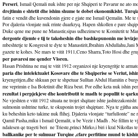
Perseri
, Ismail Qemali nuk ishte per nje Shqiperi te Pavarur ne ato 
drejtimin e shtetit dhe ishim shume te dobet ekonomikisht. Turqi
fatin e vendit dhe kuvendonin gjere e gjate me Ismail Qemalin. Me te
Por djaleria vlonjate nuk rrinte duarkryq. Hapen shkollen e pare shqi
Duke qene me pune ne Manastir,sipas udhezimeve te Komitetit te Manas
dergonte djemte e tij te takoheshin dhe bashkepunonin me levizj
mbeshtetje te Kongresit te dyte te Manastirit,Ibrahim Abdullahu,Ja
gazete te kohes. Ne mars te vitit 1911,Ceno Sharra,Toto Hosi dhe gru
per pavaresi me qender Vloren.
Hasan Prishtina ne maj te vitit 1912 organizoi nje kryengritje te armat
paria dhe intelektualet Kosovare dhe te Shqiperise se Veriut, ish
kryengritjen,dhe shkuan per te shpetuar Sulltan Abdul Hamitin e bur
me veprimin e Isa Boletinit dhe Riza beut. Por edhe keta nuk ishin pe
rezultat i perpjekjeve dhe kontributit te madh te popullit te qar
Ne vjeshten e vitit 1912 situata ne trojet shqitare ishte jashtezakoni
sulmonin ushtrine turke, te okuponin trojet shqiptare. Nga te gjitha a
ku beheshin keto takime nuk flihej. Djaleria vlonjate “turfullonte” ne
Qamil Pasha,miku i Ismail Qemalit, u be Vezir i Madh . Ne fillim te v
ndalesen qe trageti beri
ne Trieste,princi Mirko,i biri i kral Nikollas t
ballkanike per te sulmuar Turqine ,cfare perfitime mund te kishin