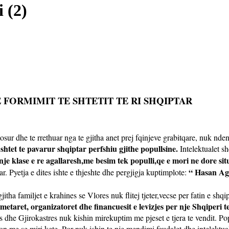
 (2)
E FORMIMIT TE SHTETIT TE RI SHQIPTAR
sur dhe te rrethuar nga te gjitha anet prej fqinjeve grabitqare, nuk nde
shtet te pavarur shqiptar perfshiu gjithe popullsine.
Intelektualet s
nje klase e re agallaresh,me besim tek populli,qe e mori ne dore sit
“ Hasan Aga
ar. Pyetja e dites ishte e thjeshte dhe pergjigja kuptimplote:
gjitha familjet e krahines se Vlores nuk flitej tjeter,vecse per fatin e shq
metaret, organizatoret dhe financuesit e levizjes per nje Shqiperi t
 dhe Gjirokastres nuk kishin mirekuptim me pjeset e tjera te vendit. Pop
on me se miri kete. Por nuk ishin te nje mendimi feudalet dhe intelektua