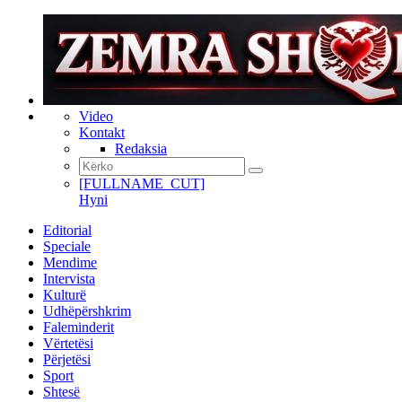
Video
Kontakt
Redaksia
[FULLNAME_CUT]
Hyni
Editorial
Speciale
Mendime
Intervista
Kulturë
Udhëpërshkrim
Faleminderit
Vërtetësi
Përjetësi
Sport
Shtesë