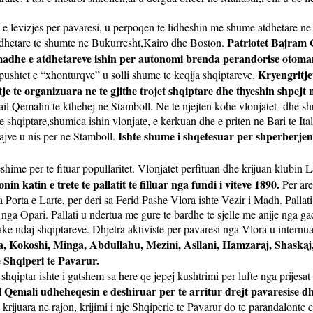
e levizjes per pavaresi, u perpoqen te lidheshin me shume atdhetare ne t
Patriotet Bajram 
tdhetare te shumte ne Bukurresht,Kairo dhe Boston.
e madhe e atdhetareve ishin per autonomi brenda perandorise otom
Kryengritje
ushtet e “xhonturqve” u solli shume te keqija shqiptareve.
je te organizuara ne te gjithe trojet shqiptare dhe thyeshin shpejt
ail Qemalin te kthehej ne Stamboll. Ne te njejten kohe vlonjatet
dhe sh
shqiptare,shumica ishin vlonjate, e kerkuan dhe e priten ne Bari te Ita
Ishte shume i shqetesuar per shperberje
rajve u nis per ne Stamboll.
shime per te fituar popullaritet. Vlonjatet perfituan dhe krijuan klubin 
 katin e trete te pallatit te filluar nga fundi i viteve 1890.
Per are
a Porta e Larte, per deri sa Ferid Pashe Vlora ishte Vezir i Madh. Pallat
nga Opari. Pallati u ndertua me gure te bardhe te sjelle me anije nga gad
arake ndaj shqiptareve. Dhjetra aktiviste per pavaresi nga Vlora u int
ra, Kokoshi, Minga, Abdullahu, Mezini, Asllani, Hamzaraj, Shaskaj,
 Shqiperi te Pavarur.
shqiptar ishte i gatshem sa here qe jepej kushtrimi per lufte nga prijesa
il Qemali udheheqesin e deshiruar per te arritur drejt pavaresise d
 krijuara ne rajon, krijimi i nje Shqiperie te Pavarur do te parandalonte 