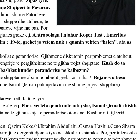
je Shqiperi te Pavarur.
ndimi i shume Patrioteve
hen shqipe dhe atdheun, te
ptareve vijne me pas. Por
Antropologu i njohur Roger Just , Emeritus
 gjuhes greke etj.
in e 19-te, greket jo vetem nuk e quanin vehten “helen”, ata as
kollat e perandorise. Gjithmone diskutonin per problemet e atdheut
Kush do ta
gritje te pergjithshme ne te gjitha trojet shqiptare.
perbashket kunder perandorise ne kalbezim?
“ Bej,mos u beso
 shqiptar ne oborin e mbretit grek i cili i tha:
vone,Ismail Qemali pati nje takim me shume prijesa shqiptare,u
eve rreth fatit te tyre.
Por e verteta qendronte ndryshe, Ismail Qemali i kishte
ne ate ,etj.
nin ne te gjitha skajet e perandorise otomane. Kushuriri i tij,Ferid
te ardhmen. Qazim Kokoshi,Ibrahim Abdullahu,Osman Haxhiu,Ceno Sharra
arrajt te dergonit djemte tyre ne shkolla ushtarake. Por, per interesat e
idhja kryesore midis vlonjateve dhe patrioteve te zonave te ndryshme te