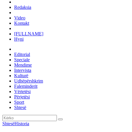
Redaksia
Video
Kontakt
[FULLNAME]
Hyni
Editorial
Speciale
Mendime
Intervista
Kulturë
Udhëpërshkrim
Faleminderit
Vërtetësi
Përjetësi
Sport
Shtesë
Shtesë
Historia