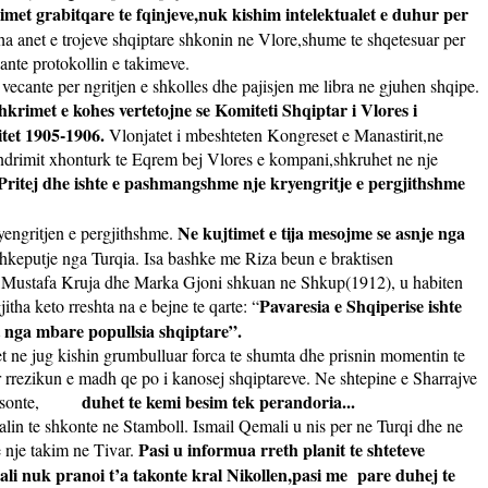
nimet grabitqare te fqinjeve,nuk kishim intelektualet e duhur per
itha anet e trojeve shqiptare shkonin ne Vlore,shume te shqetesuar per
nte protokollin e takimeve.
ecante per ngritjen e shkolles dhe pajisjen me libra ne gjuhen shqipe.
hkrimet e kohes vertetojne se Komiteti Shqiptar i Vlores i
itet 1905-1906.
Vlonjatet i mbeshteten Kongreset e Manastirit,ne
endrimit xhonturk te Eqrem bej Vlores e kompani,shkruhet ne nje
Pritej dhe ishte e pashmangshme nje kryengritje e pergjithshme
Ne kujtimet e tija mesojme se asnje nga
ryengritjen e pergjithshme.
shkeputje nga Turqia. Isa bashke me Riza beun e braktisen
ni,Mustafa Kruja dhe Marka Gjoni shkuan ne Shkup(1912), u habiten
Pavaresia e Shqiperise ishte
ha keto rreshta na e bejne te qarte: “
t nga mbare popullsia shqiptare”.
ket ne jug kishin grumbulluar forca te shumta dhe prisnin momentin te
er rrezikun e madh qe po i kanosej shqiptareve. Ne shtepine e Sharrajve
duhet te kemi besim tek perandoria...
sonte,
lin te shkonte ne Stamboll. Ismail Qemali u nis per ne Turqi dhe ne
Pasi u informua rreth planit te shteteve
ne nje takim ne Tivar.
ali nuk pranoi t’a takonte kral Nikollen,pasi me
pare duhej te