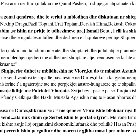
. Pasi arriti ne Turqi,u takua me Qamil Pashen,
i shpjegoi atij situaten k
ga zonat qendrore dhe te veriut u mblodhen dhe diskutuan ne shtepi
Nexhip Draga,Fazil Toptani,Urat Toptani,Dervish Hima,Bektash Cakran
bim ,se ishin ne pritje te udhezimeve prej Ismail Beut , i cili ka s
rise dhe e ngadalesoi luften dhe deshiren e shqiptareve per nje Shqiperi
ori,nuk mund ta ndihmonte ate dhe shqiptaret dhe ju lut atij te pranonte 
 ne mbledhjen qe beri me atdhetaret shqiptare atje, vendosen se kishte
hkruante:”
e Shqiperise duhet te mblidheshin ne Vlore,ku do te mbahet Asamb
r ne vend,vendosi te shpallte pavaresine ne Durres,dikush ka gjetur ne n
torine,t’a ngaterojne ate me perpjekjet austro-hungareze qe te shpallni
 asnje lidhje me Patriotet Vlonjate.
Syrja bey , pasi e pa se Turqia k
baz Efendy Celkupa dhe Haxhi Mustafa Aga ishin miq te Hasan Sharres dh
shkruan se : “ me qene se Vlora ishte bllokuar nga f
esise ne Durres,
vend...ata nuk dinin qe Serbet ishin te portat e tyre”.
Me vone Ismai
k kishte asnje lloj organizimi ekonomik,luftarak dhe politik? Hasan Pris
at perreth ishin pergatitur dhe moren te gjitha masat per mbare_v