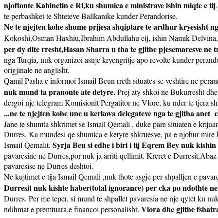
njoftonte Kabinetin e Ri,ku shumica e ministrave ishin miqte e tij
te perbashket te Shteteve Ballkanike kunder Perandorise.
Ne te njejten kohe shume prijesa shqiptare te ardhur kryesisht n
Kokoshi,Osman Haxhiu,Ibrahim Abdullahu etj, ishin Namik Delvina,
per dy dite rresht,Hasan Sharra u tha te gjithe pjesemaresve ne tu
nga Turqia, nuk organizoi asnje kryengritje apo revolte kunder perando
origjinale ne anglisht.
Qamil Pasha e informoi Ismail Beun rreth situates se veshtire ne perand
nuk mund ta pranonte ate detyre.
Prej aty shkoi ne Bukurresht dhe
dergoi nje telegram Komisionit Pergatitor ne Vlore, ku nder te tjera s
...ne te njejten kohe une u kerkova delegateve nga te gjitha anet
Jane te shumta shkrimet se Ismail Qemali , duke pare situaten e krijua
Durres. Ka mundesi qe shumica e ketyre shkruesve, pa e njohur mire his
Syrja Beu si edhe i biri i tij Eqrem Bey nuk kishin
Ismail Qemalit.
pavaresine ne Durres,por nuk ja arriti qellimit. Kreret e Durresit,A
pavaresise ne Durres deshtoi.
Ne kujtimet e tija Ismail Qemali ,nuk thote asgje per shpalljen e pavar
Durresit nuk kishte haber(total ignorance) per cka po ndothte ne 
Durres. Per me teper, si mund te shpallet pavaresia ne nje qytet ku nu
Vlora dhe gjithe fshatr
ndihmat e premtuara,e financoi personalisht.