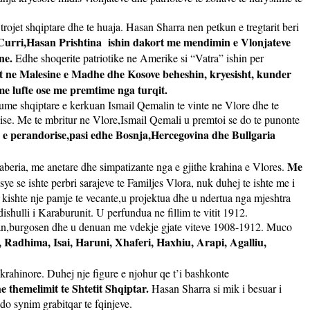
rojet shqiptare dhe te huaja. Hasan Sharra nen petkun e tregtarit beri
Curri,Hasan Prishtina
ishin dakort me mendimin e Vlonjateve
ane.
Edhe shoqerite patriotike ne Amerike si “Vatra” ishin per
t ne Malesine e Madhe dhe Kosove beheshin, kryesisht, kunder
 me lufte ose me premtime nga turqit.
ume shqiptare e kerkuan Ismail Qemalin te vinte ne Vlore dhe te
lise. Me te mbritur ne Vlore,Ismail Qemali u premtoi se do te punonte
n e perandorise,pasi edhe Bosnja,Hercegovina dhe Bullgaria
Me
Laberia, me anetare dhe simpatizante nga e gjithe krahina e Vlores.
sye se ishte perbri sarajeve te Familjes Vlora, nuk duhej te ishte me i
i kishte nje pamje te vecante,u projektua dhe u ndertua nga mjeshtra
ishulli i Karaburunit. U perfundua ne fillim te vitit 1912.
ernuan,burgosen dhe u denuan me vdekje gjate viteve 1908-1912. Muco
 Radhima, Isai, Haruni, Xhaferi, Haxhiu, Arapi, Agalliu,
t krahinore. Duhej nje figure e njohur qe t’i bashkonte
he themelimit te Shtetit Shqiptar.
Hasan Sharra si mik i besuar i
cdo synim grabitqar te fqinjeve.