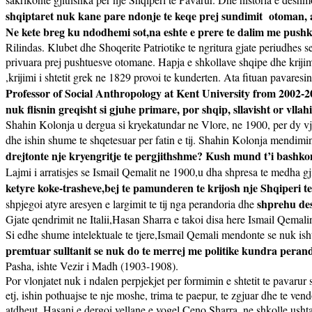
shqiptaret nuk kane pare ndonje te keqe prej sundimit
otoman, a
Ne kete breg ku ndodhemi sot,na eshte e prere te dalim me pushk
Rilindas. Klubet dhe Shoqerite Patriotike te ngritura gjate periudhes s
privuara prej pushtuesve otomane. Hapja e shkollave shqipe dhe krijimi 
,krijimi i shtetit grek ne 1829 provoi te kunderten. Ata fituan pavaresi
Professor of Social Anthropology at Kent University from 2002-201
nuk flisnin greqisht si gjuhe primare, por shqip, sllavisht or vllahi
Shahin Kolonja u dergua si kryekatundar ne Vlore, ne 1900, per dy vj
dhe ishin shume te shqetesuar per fatin e tij. Shahin Kolonja mendimin 
drejtonte nje kryengritje te pergjithshme? Kush mund t’i bashkon
Lajmi i arratisjes se Ismail Qemalit ne 1900,u dha shpresa te medha gjit
ketyre koke-trasheve,bej te pamunderen te krijosh nje Shqiperi te 
shprehu des
shpjegoi atyre aresyen e largimit te tij nga perandoria dhe
Gjate qendrimit ne Italii,Hasan Sharra e takoi disa here Ismail Qemalin.
Si edhe shume intelektuale te tjere,Ismail Qemali mendonte se nuk ishte
premtuar sulltanit se nuk do te merrej me politike kundra perando
Pasha, ishte Vezir i Madh (1903-1908).
Por vlonjatet nuk i ndalen perpjekjet per formimin e shtetit te pava
etj, ishin pothuajse te nje moshe, trima te paepur, te zgjuar dhe te ven
atdheut, Hasani e dergoi vellane e vogel,Ceno Sharra, ne shkolle ushtar