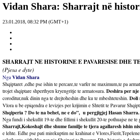
Vidan Shara: Sharrajt në histori
23.01.2018, 08:32 PM (GMT+1)
SHARRAJT NE HISTORINE E PAVARESISE DHE T
(Pjesa e dyte)
Vidan Shara
Nga
Shqiptaret ,edhe pse ishin te percare,te varfer ne maximum,te pa armato
Deshira per nje 
trojet shqiptare shperthyen kryengritje te armatosura.
Doli 
coroditur,nuk dinin nga te drejtoheshin dhe ku te mbeshteteshin.
Vlora u be epiqendra e levizjes per krijimin e Shtetit te Pavarur Shqipt
Shqiperia ? Do te na behet, ne e do”,
u pergjigjej Hasan Sharra.
Nga fundi i shekullit 19-te dhe fillimi i shekullit 20-te pothuajse ne te 
Sharrajt,Kokoshajt dhe shume familje te tjera agallaresh ishin nis
e lehte. Edhe pse pati mirekuptim ne krahinat e Vlores,Fierit,Tepelenes
sakrikonte gjithshka per nje Shqiperi te Pavarur. Dhe historia e deshm