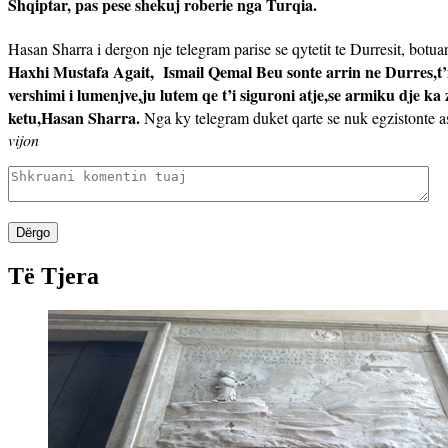
Shqiptar, pas pese shekuj roberie nga Turqia.
Hasan Sharra i dergon nje telegram parise se qytetit te Durresit, botu
Haxhi Mustafa Agait,
Ismail Qemal Beu sonte arrin ne Durres,t’
vershimi i lumenjve,ju lutem qe t’i siguroni atje,se armiku dje ka
ketu,Hasan Sharra.
Nga ky telegram duket qarte se nuk egzistonte a
vijon
Dërgo
Të Tjera