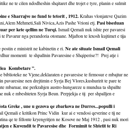
ritike ne te cilen ndodheshin shqitaret dhe trojet e tyre, planin e sulmit
ne e Sharrajve ne fund te tetorit , 1912.
Krahas vlonjateve Qazim
Pasi biseduan
i,Alem Mehmeti,Sali Nivica,Azis Pashe Vrioni etj.
hkuar per kete qellim ne Turqi.
Ismail Qemali nuk ishte per pavaresi
 te Pavarur nga perandoria otomane. Mjafton te lexosh kujtimet e tija
Ne ate situate Ismail Qemali
postin e ministrit ne kabinetin e ri.
 ardhur momenti
te shpallnin Pavaresine e Shqiperise?!
Prej atje i
lea
Kombetare ”.
je biblioteke ne Vjene,deklaraten e pavaresise te firmosur e mbajtur ne
n pavaresine nen drejtimin e Syrja Bej Vlores,kushuririt te pare te
ishte mbaruar, me perkrahjen austro-hungareze u mundua ta shpallte
e nuk e mbeshteten Syrja Beun. Perpjekja e tij
per shpalljen e
lota Greke , une u gezova qe zbarkova ne Durres...populli i
l Qemali e kritikon Princ Vidin
kur ai e vendosi qeverine e tij ne
htina qe te fillonte kryengritjen ne Kosove ne Maj 1912 , pasi nuk mori
atjen e Kuvendit te Pavaresise dhe
Formimit te Shtetit te Ri