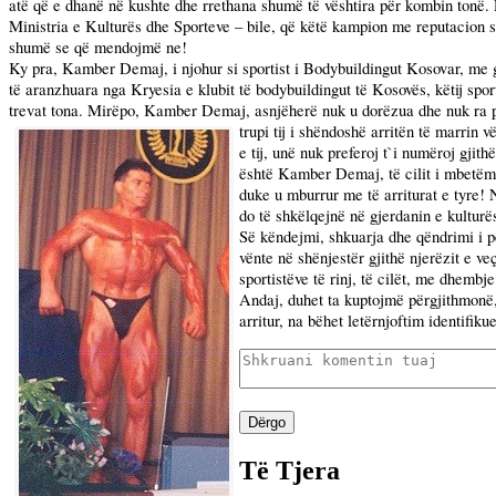
atë që e dhanë në kushte dhe rrethana shumë të vështira për kombin tonë. Dh
Ministria e Kulturës dhe Sporteve – bile, që këtë kampion me reputacion spo
shumë se që mendojmë ne!
Ky pra, Kamber Demaj, i njohur si sportist i Bodybuildingut Kosovar, me g
të aranzhuara nga Kryesia e klubit të bodybuildingut të Kosovës, këtij sport
trevat tona. Mirëpo, Kamber Demaj, asnjëherë nuk u dorëzua dhe nuk ra pre
trupi tij i shëndoshë arritën të marrin
e tij, unë nuk preferoj t`i numëroj gjit
është Kamber Demaj, të cilit i mbetëm b
duke u mburrur me të arriturat e tyre! N
do të shkëlqejnë në gjerdanin e kulturë
Së këndejmi, shkuarja dhe qëndrimi i p
vënte në shënjestër gjithë njerëzit e v
sportistëve të rinj, të cilët, me dhembj
Andaj, duhet ta kuptojmë përgjithmonë,
arritur, na bëhet letërnjoftim identifiku
Dërgo
Të Tjera