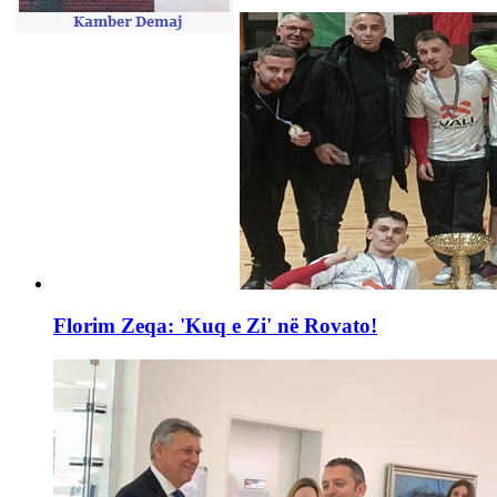
Florim Zeqa: 'Kuq e Zi' në Rovato!