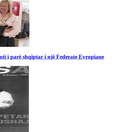
nti i parë shqiptar i një Federate Evropiane