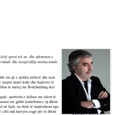
këtij sporti tek ne, dhe afirmimin e
ividuale dhe mospërfillja institucionale
thë ata që e njohën atëherë dhe tash.
 e ruajtur nëpër kohë dhe hapësira të
illon të mirrej me Bodybuilding deri
gojë, sportistin e dalluar me talent të
rruar me gjithë kontributin e tij dhënë
stit në fjalë, na bënë të turpërohemi nga
ë cilët nuk kursyen asgjë për të dhënë