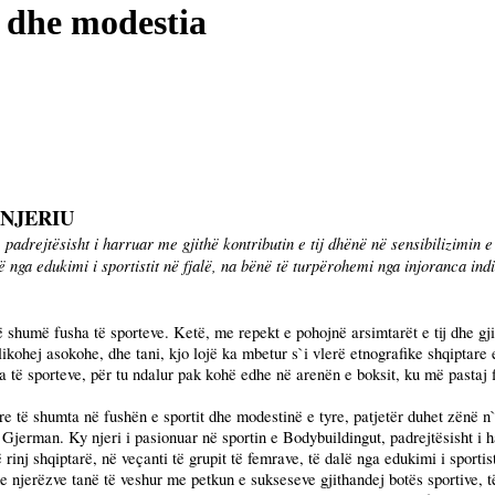
ë dhe modestia
 NJERIU
adrejtësisht i harruar me gjithë kontributin e tij dhënë në sensibilizimin e 
ë nga edukimi i sportistit në fjalë, na bënë të turpërohemi nga injoranca ind
ë shumë fusha të sporteve. Ketë, me repekt e pohojnë arsimtarët e tij dhe gji
aplikohej asokohe, dhe tani, kjo lojë ka mbetur s`i vlerë etnografike shqiptare
të sporteve, për tu ndalur pak kohë edhe në arenën e boksit, ku më pastaj f
yre të shumta në fushën e sportit dhe modestinë e tyre, patjetër duhet zënë n`
erman. Ky njeri i pasionuar në sportin e Bodybuildingut, padrejtësisht i ha
 rinj shqiptarë, në veçanti të grupit të femrave, të dalë nga edukimi i sporti
he njerëzve tanë të veshur me petkun e sukseseve gjithandej botës sportive, t