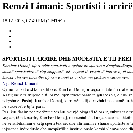
Remzi Limani: Sportisti i arrir
18.12.2013, 07:49 PM (GMT+1)
SPORTISTI I ARRIRË DHE MODESTIA E TIJ PREJ
Kamber Demaj, njeri ndër sportistët e njohur në sportin e Bodybuildingut, p
shumë sportistëve të rinj shqiptarë, në veçanti të grupit të femrave, të dal
karshi vlerave tona dhe njerëzve tanë të veshur me petkun e sukseseve.
Remzi Limani
Nga
Që në bankat e shkollës fillore, Kamber Demaj u veçua si talent i rrallë n
Ai fuçinë e tij trupore e filloi me lojën tradicionale të gurapeshit, e cila 
ndryshme. Pastaj, Kamber Demaj, karrierën e tij e vazhdoi në shumë fusha 
në sukseset e tij të para.
Pra, kur flasim për njerëzit e veshur me një biografi të pasur, sukseset e t
veçuar, të nderuarin, Kamber Demaj, momentalisht i angazhuar në shtetin Gj
në sensibilizimin e këtij sporti tek ne, dhe afirmimin e shumë sportistëve të
injoranca individuale dhe mospërfillja institucionale karshi vlerave tona d