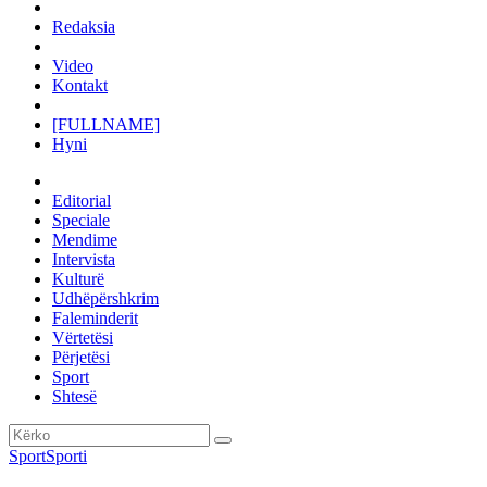
Redaksia
Video
Kontakt
[FULLNAME]
Hyni
Editorial
Speciale
Mendime
Intervista
Kulturë
Udhëpërshkrim
Faleminderit
Vërtetësi
Përjetësi
Sport
Shtesë
Sport
Sporti