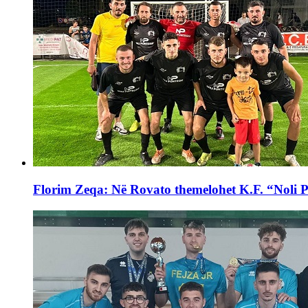
Florim Zeqa: Në Rovato themelohet K.F. “Noli 