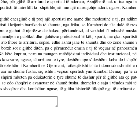
e, për gjthë të arriturat e sportisti të nderuar, Asnjëherë nuk u ftua nga in
rtisti të mirëfillt ta
shpërblejnë
me një mirenjohje nderi, ngase, Kambe
jithë energjinë e tij prej një sportisti me namë dhe modestinë e tij, pa nd
isti i krijonin barrikada të shumta, nga frika, se Kamberi do t`ia dalë të rre
 e gjahut të njerëzve dashakeq, përkundrazi, ai vazhdoi t`i mbushë muskujt
 vëmendjen e publikut dhe njohësve profesional të këtij sporti, me çka, spor
hë ato fitore të arritura, sepse, edhe ashtu janë të shumta dhe do zënë shumë 
orxh sot e gjithë ditën, pa e përmendur emrin e tij të veçuar në panoramën e 
ë këtë kuptim, neve na mungon vetëdijësimi individual dhe institucional, në s
s kosovare, ngase, të arriturat e tyre, deshëm apo s`deshëm, koha do i shpër
ërkohshëm i Kamberit në Gjermani, fatkeqësisht ishte i domosdosshmëri e një
eçuar në shumë fusha, siç ishte i veçuar sportisti ynë Kamber Demaj, pa të ci
e shpirti mbeten pa edukatorin e tyre shumë të dashur për të gjithë ata që pat
 se çdo shoqëri e avancuar në shumë fusha, themelet e saja i vëndos mbi të a
es shoqëror dhe kombëtar, ngase, të gjitha historitë fillojnë nga të arriturat e