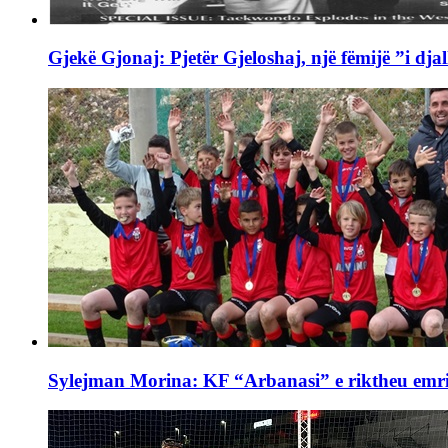
Gjekë Gjonaj: Pjetër Gjeloshaj, një fëmijë ”i djal
Sylejman Morina: KF “Arbanasi” e riktheu emrin 