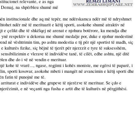
stitucionet relevante, e as nga
r Demaj, na shpërbleu shumë më
ihmën institucionale dhe aq më tepër, me ndërskamca ndër më të ndryshmet
shtohet ndër më të merituarit e këtij sporti, asokohe shumë atraktiv në
 e çelikt dhe të shkëlqej në arenat e njohura botërore, ku
mendja dhe
tisti ynë respektiv u dekorua me shumë medalje por, duke e njohur modestinë
vend në vështrimin tim, po ashtu modestia e tij për një sportist të madh, siç
kulturës fizike, siç bëjnë të tjerët për njerzzit e tyre të suksesshëm,
ensibilizimin e vlerave të individëve tanë, të cilët, edhe ashtu, një ditë
blen dhe do i vë në vendin e merituar.
 kohe të vrarë..., ngase, regjimi i kohës moniste, me egërsi të paparë, i
lin, sporti kosovar, asokohe mbeti i mangët në avancimin e këtij sporti dhe
ën fatin të punojnë me të.
rriturat e individëve dhe grupeve të njerëzve të merituar. Se çdo e
 njerëzimit, e në veçanti nga fusha e artit dhe të kulturës në përgjithësi.