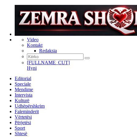
Video
Kontakt
Redaksia
[FULLNAME_CUT]
Hyni
Editorial
Speciale
Mendime
Intervista
Kulturë
Udhëpërshkrim
Faleminderit
Vërtetësi
Përjetësi
Sport
Shtesë