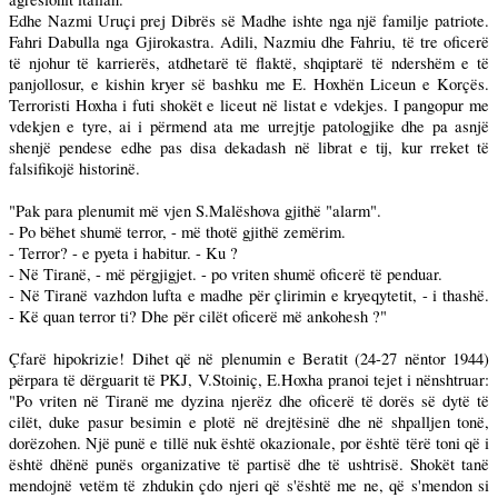
Edhe Nazmi Uruçi prej Dibrës së Madhe ishte nga një familje patriote.
Fahri Dabulla nga Gjirokastra. Adili, Nazmiu dhe Fahriu, të tre oficerë
të njohur të karrierës, atdhetarë të flaktë, shqiptarë të ndershëm e të
panjollosur, e kishin kryer së bashku me E. Hoxhën Liceun e Korçës.
Terroristi Hoxha i futi shokët e liceut në listat e vdekjes. I pangopur me
vdekjen e tyre, ai i përmend ata me urrejtje patologjike dhe pa asnjë
shenjë pendese edhe pas disa dekadash në librat e tij, kur rreket të
falsifikojë historinë.
"Pak para plenumit më vjen S.Malëshova gjithë "alarm".
- Po bëhet shumë terror, - më thotë gjithë zemërim.
- Terror? - e pyeta i habitur. - Ku ?
- Në Tiranë, - më përgjigjet. - po vriten shumë oficerë të penduar.
- Në Tiranë vazhdon lufta e madhe për çlirimin e kryeqytetit, - i thashë.
- Kë quan terror ti? Dhe për cilët oficerë më ankohesh ?"
Çfarë hipokrizie! Dihet që në plenumin e Beratit (24-27 nëntor 1944)
përpara të dërguarit të PKJ, V.Stoiniç, E.Hoxha pranoi tejet i nënshtruar:
"Po vriten në Tiranë me dyzina njerëz dhe oficerë të dorës së dytë të
cilët, duke pasur besimin e plotë në drejtësinë dhe në shpalljen tonë,
dorëzohen. Një punë e tillë nuk është okazionale, por është tërë toni që i
është dhënë punës organizative të partisë dhe të ushtrisë. Shokët tanë
mendojnë vetëm të zhdukin çdo njeri që s'është me ne, që s'mendon si