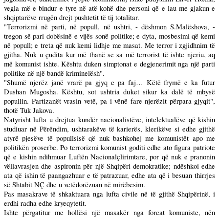
vegla më e bindur e tyre në atë kohë dhe personi që e lau me gjakun e
shqiptarëve rrugën drejt pushtetit të tij totalitar.
"Terrorizmi në parti, në popull, në ushtri, - dëshmon S.Malëshova, -
tregon së pari dobësinë e vijës sonë politike; e dyta, mosbesimi që kemi
në popull; e treta që nuk kemi lidhje me masat. Me terror i zgjidhnim të
gjitha. Nuk u çudita kur më thanë se sa më terrorist të ishte njeriu, aq
më komunist ishte. Kështu duken simptonat e degjenerimit nga një parti
politike në një bandë kriminelësh".
"Shumë njerëz janë vrarë pa gjyq e pa faj… Këtë frymë e ka futur
Dushan Mugosha. Kështu, sot ushtria duket sikur ka dalë të mbysë
popullin. Partizanët vrasin vetë, pa i vënë fare njerëzit përpara gjyqit",
thotë Tuk Jakova.
Natyrisht lufta u drejtua kundër nacionalistëve, intelektualëve që kishin
studiuar në Përëndim, ushtarakëve të karierës, klerikëve si edhe gjithë
atyrë pjesëve të popullsisë që nuk bashkohej me komunistët apo me
politikën proserbe. Po terrorizmi komunist goditi edhe ato figura patriote
që e kishin ndihmuar Luftën Nacionalçlirimtare, por që nuk e pranonin
vëllavrasjen dhe aspironin për një Shqipëri demokratike; ndëshkoi edhe
ata që ishin të paangazhuar e të patrazuar, edhe ata që i besuan thirrjes
së Shtabit NÇ dhe u vetëdorëzuan në mirëbesim.
Pas masakrave të shkaktuara nga lufta civile në të gjithë Shqipërinë, i
erdhi radha edhe kryeqytetit.
Ishte përgatitur me hollësi një masakër nga forcat komuniste, nën