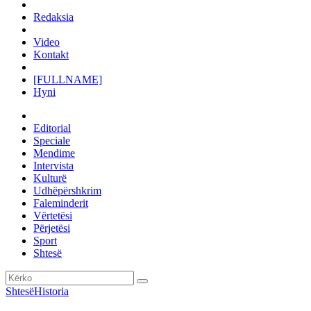
Redaksia
Video
Kontakt
[FULLNAME]
Hyni
Editorial
Speciale
Mendime
Intervista
Kulturë
Udhëpërshkrim
Faleminderit
Vërtetësi
Përjetësi
Sport
Shtesë
Shtesë
Historia