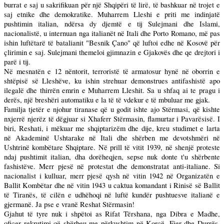
burrat e saj u sakrifikuan për një Shqipëri të lirë, të bashkuar në trojet e
saj etnike dhe demokratike. Muharrem Lleshi e priti me indinjatë
pushtimin italian, ndërsa dy djemtë e tij Sulejmani dhe Islami,
nacionalistë, u internuan nga italianët në Itali dhe Porto Romano, më pas
ishin luftëtarë të batalianit "Besnik Çano" që luftoi edhe në Kosovë për
çlirimin e saj. Sulejmani themeloi gjimnazin e Gjakovës dhe qe drejtori i
parë i tij.
Në mesnatën e 12 nëntorit, terroristë të armatosur hynë në oborrin e
shtëpisë së Lleshëve, ku ishin strehuar demonstrues antifashistë apo
ilegalë dhe thirrën emrin e Muharrem Lleshit. Sa u shfaq ai te pragu i
derës, një breshëri automatiku e la të të vdekur e të mbuluar me gjak.
Familja tjetër e njohur tiranase që u godit ishte ajo Stërmasi, që kishte
nxjerrë njerëz të dëgjuar si Xhaferr Stërmasin, flamurtar i Pavarësisë. I
biri, Reshati, i mëkuar me shqiptarizëm dhe dije, kreu studimet e larta
në Akademinë Ushtarake në Itali dhe shërben me devotshmëri në
Ushtrinë kombëtare Shqiptare. Në prill të vitit 1939, në shenjë proteste
ndaj pushtimit italian, dha dorëheqjen, sepse nuk donte t'u shërbente
fashistëve. Merr pjesë në protestat dhe demonstratat anti-italiane. Si
nacionalist i kulluar, merr pjesë qysh në vitin 1942 në Organizatën e
Ballit Kombëtar dhe në vitin 1943 u caktua komandant i Rinisë së Ballit
të Tiranës, të cilën e udhëhoqi në luftë kundër pushtuesve italianë e
gjermanë. Ja pse e vranë Reshat Stërmasin!
Gjahut të tyre nuk i shpëtoi as Rifat Tërshana, nga Dibra e Madhe,
oficer rekrutimi që shërbeu me përkushtim në Korçë, Fier dhe Durrës.