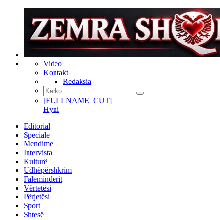
Video
Kontakt
Redaksia
[FULLNAME_CUT]
Hyni
Editorial
Speciale
Mendime
Intervista
Kulturë
Udhëpërshkrim
Faleminderit
Vërtetësi
Përjetësi
Sport
Shtesë