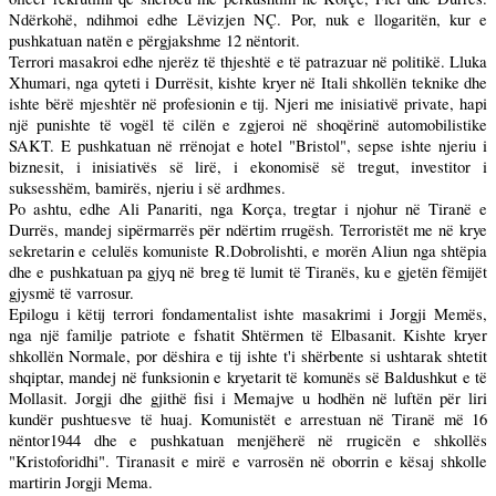
Ndërkohë, ndihmoi edhe Lëvizjen NÇ. Por, nuk e llogaritën, kur e
pushkatuan natën e përgjakshme 12 nëntorit.
Terrori masakroi edhe njerëz të thjeshtë e të patrazuar në politikë. Lluka
Xhumari, nga qyteti i Durrësit, kishte kryer në Itali shkollën teknike dhe
ishte bërë mjeshtër në profesionin e tij. Njeri me inisiativë private, hapi
një punishte të vogël të cilën e zgjeroi në shoqërinë automobilistike
SAKT. E pushkatuan në rrënojat e hotel "Bristol", sepse ishte njeriu i
biznesit, i inisiativës së lirë, i ekonomisë së tregut, investitor i
suksesshëm, bamirës, njeriu i së ardhmes.
Po ashtu, edhe Ali Panariti, nga Korça, tregtar i njohur në Tiranë e
Durrës, mandej sipërmarrës për ndërtim rrugësh. Terroristët me në krye
sekretarin e celulës komuniste R.Dobrolishti, e morën Aliun nga shtëpia
dhe e pushkatuan pa gjyq në breg të lumit të Tiranës, ku e gjetën fëmijët
gjysmë të varrosur.
Epilogu i këtij terrori fondamentalist ishte masakrimi i Jorgji Memës,
nga një familje patriote e fshatit Shtërmen të Elbasanit. Kishte kryer
shkollën Normale, por dëshira e tij ishte t'i shërbente si ushtarak shtetit
shqiptar, mandej në funksionin e kryetarit të komunës së Baldushkut e të
Mollasit. Jorgji dhe gjithë fisi i Memajve u hodhën në luftën për liri
kundër pushtuesve të huaj. Komunistët e arrestuan në Tiranë më 16
nëntor1944 dhe e pushkatuan menjëherë në rrugicën e shkollës
"Kristoforidhi". Tiranasit e mirë e varrosën në oborrin e kësaj shkolle
martirin Jorgji Mema.