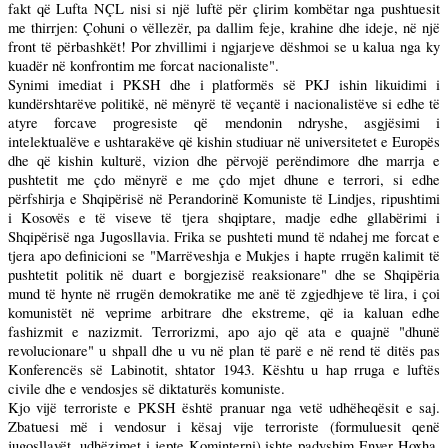
fakt që Lufta NÇL nisi si një luftë për çlirim kombëtar nga pushtuesit
me thirrjen: Çohuni o vëllezër, pa dallim feje, krahine dhe ideje, në një
front të përbashkët! Por zhvillimi i ngjarjeve dëshmoi se u kalua nga ky
kuadër në konfrontim me forcat nacionaliste".
Synimi imediat i PKSH dhe i platformës së PKJ ishin likuidimi i
kundërshtarëve politikë, në mënyrë të veçantë i nacionalistëve si edhe të
atyre forcave progresiste që mendonin ndryshe, asgjësimi i
intelektualëve e ushtarakëve që kishin studiuar në universitetet e Europës
dhe që kishin kulturë, vizion dhe përvojë perëndimore dhe marrja e
pushtetit me çdo mënyrë e me çdo mjet dhune e terrori, si edhe
përfshirja e Shqipërisë në Perandorinë Komuniste të Lindjes, ripushtimi
i Kosovës e të viseve të tjera shqiptare, madje edhe gllabërimi i
Shqipërisë nga Jugosllavia. Frika se pushteti mund të ndahej me forcat e
tjera apo definicioni se "Marrëveshja e Mukjes i hapte rrugën kalimit të
pushtetit politik në duart e borgjezisë reaksionare" dhe se Shqipëria
mund të hynte në rrugën demokratike me anë të zgjedhjeve të lira, i çoi
komunistët në veprime arbitrare dhe ekstreme, që ia kaluan edhe
fashizmit e nazizmit. Terrorizmi, apo ajo që ata e quajnë "dhunë
revolucionare" u shpall dhe u vu në plan të parë e në rend të ditës pas
Konferencës së Labinotit, shtator 1943. Kështu u hap rruga e luftës
civile dhe e vendosjes së diktaturës komuniste.
Kjo vijë terroriste e PKSH është pranuar nga vetë udhëheqësit e saj.
Zbatuesi më i vendosur i kësaj vije terroriste (formuluesit qenë
jugosllavët, udhëzimet i jepte Kominterni) ishte padyshim Enver Hoxha,