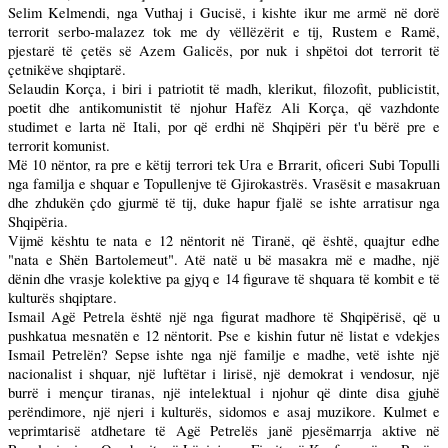
Selim Kelmendi, nga Vuthaj i Gucisë, i kishte ikur me armë në dorë
terrorit serbo-malazez tok me dy vëllëzërit e tij, Rustem e Ramë,
pjestarë të çetës së Azem Galicës, por nuk i shpëtoi dot terrorit të
çetnikëve shqiptarë.
Selaudin Korça, i biri i patriotit të madh, klerikut, filozofit, publicistit,
poetit dhe antikomunistit të njohur Hafëz Ali Korça, që vazhdonte
studimet e larta në Itali, por që erdhi në Shqipëri për t'u bërë pre e
terrorit komunist.
Më 10 nëntor, ra pre e këtij terrori tek Ura e Brrarit, oficeri Subi Topulli
nga familja e shquar e Topullenjve të Gjirokastrës. Vrasësit e masakruan
dhe zhdukën çdo gjurmë të tij, duke hapur fjalë se ishte arratisur nga
Shqipëria.
Vijmë kështu te nata e 12 nëntorit në Tiranë, që është, quajtur edhe
"nata e Shën Bartolemeut". Atë natë u bë masakra më e madhe, një
dënin dhe vrasje kolektive pa gjyq e 14 figurave të shquara të kombit e të
kulturës shqiptare.
Ismail Agë Petrela është një nga figurat madhore të Shqipërisë, që u
pushkatua mesnatën e 12 nëntorit. Pse e kishin futur në listat e vdekjes
Ismail Petrelën? Sepse ishte nga një familje e madhe, vetë ishte një
nacionalist i shquar, një luftëtar i lirisë, një demokrat i vendosur, një
burrë i mençur tiranas, një intelektual i njohur që dinte disa gjuhë
perëndimore, një njeri i kulturës, sidomos e asaj muzikore. Kulmet e
veprimtarisë atdhetare të Agë Petrelës janë pjesëmarrja aktive në