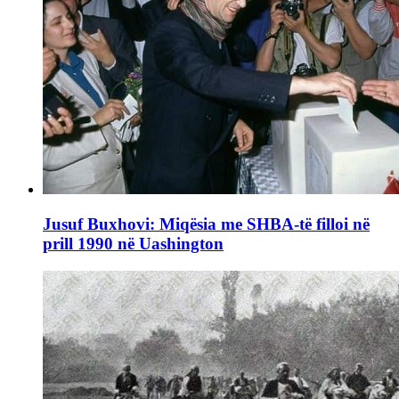
Jusuf Buxhovi: Miqësia me SHBA-të filloi në
prill 1990 në Uashington