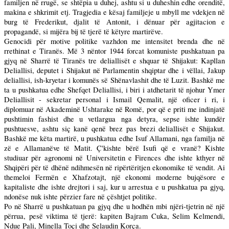
familjen në rrugë, se shtëpia u duhej, ashtu si u duheshin edhe orenditë,
makina e shkrimit etj. Tragjedia e kësaj familjeje u mbyll me vdekjen në
burg të Frederikut, djalit të Antonit, i dënuar për agjitacion e
propagandë, si mijëra bij të tjerë të këtyre martirëve.
Genocidi për motive politike vazhdon me intensitet brenda dhe në
rrethinat e Tiranës. Më 3 nëntor 1944 forcat komuniste pushkatuan pa
gjyq në Sharrë të Tiranës tre deliallisët e shquar të Shijakut: Kapllan
Deliallisi, deputet i Shijakut në Parlamentin shqiptar dhe i vëllai, Jakup
deliallisi, ish-kryetar i komunës së Shënavlashit dhe të Luzit. Bashkë me
ta u pushkatua edhe Shefqet Deliallisi, i biri i atdhetarit të njohur Ymer
Deliallisit - sekretar personal i Ismail Qemalit, një oficer i ri, i
diplomuar në Akademinë Ushtarake në Romë, por që e priti me indinjatë
pushtimin fashist dhe u vetlargua nga detyra, sepse ishte kundër
pushtuesve, ashtu siç kanë qenë brez pas brezi deliallisët e Shijakut.
Bashkë me këta martirë, u pushkatua edhe Isuf Allamani, nga familja në
zë e Allamanëve të Matit. Ç'kishte bërë Isufi që e vranë? Kishte
studiuar për agronomi në Universitetin e Firences dhe ishte kthyer në
Shqipëri për të dhënë ndihmesën në ripërtëritjen ekonomike të vendit. Ai
themeloi Fermën e Xhafzotajt, një ekonomi moderne bujqësore e
kapitaliste dhe ishte drejtori i saj, kur u arrestua e u pushkatua pa gjyq,
ndonëse nuk ishte përzier fare në çështjet politike.
Po në Sharrë u pushkatuan pa gjyq dhe u hodhën mbi njëri-tjetrin në një
përrua, pesë viktima të tjerë: kapiten Bajram Cuka, Selim Kelmendi,
Ndue Pali, Minella Toçi dhe Selaudin Korça.