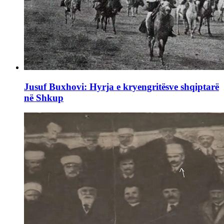
Jusuf Buxhovi: Hyrja e kryengritësve shqiptarë
në Shkup