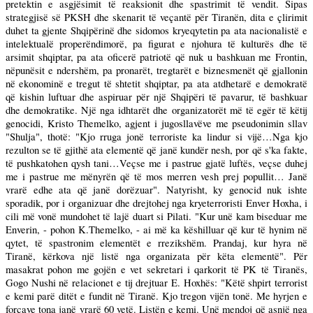
pretektin e asgjësimit të reaksionit dhe spastrimit të vendit. Sipas
strategjisë së PKSH dhe skenarit të veçantë për Tiranën, dita e çlirimit
duhet ta gjente Shqipërinë dhe sidomos kryeqytetin pa ata nacionalistë e
intelektualë properëndimorë, pa figurat e njohura të kulturës dhe të
arsimit shqiptar, pa ata oficerë patriotë që nuk u bashkuan me Frontin,
nëpunësit e ndershëm, pa pronarët, tregtarët e biznesmenët që gjallonin
në ekonominë e tregut të shtetit shqiptar, pa ata atdhetarë e demokratë
që kishin luftuar dhe aspiruar për një Shqipëri të pavarur, të bashkuar
dhe demokratike. Një nga idhtarët dhe organizatorët më të egër të këtij
genocidi, Kristo Themelko, agjent i jugosllavëve me pseudonimin sllav
"Shulja", thotë: "Kjo rruga jonë terroriste ka lindur si vijë…Nga kjo
rezulton se të gjithë ata elementë që janë kundër nesh, por që s'ka fakte,
të pushkatohen qysh tani…Veçse me i pastrue gjatë luftës, veçse duhej
me i pastrue me mënyrën që të mos merren vesh prej popullit… Janë
vrarë edhe ata që janë dorëzuar". Natyrisht, ky genocid nuk ishte
sporadik, por i organizuar dhe drejtohej nga kryeterroristi Enver Hoxha, i
cili më vonë mundohet të lajë duart si Pilati. "Kur unë kam biseduar me
Enverin, - pohon K.Themelko, - ai më ka këshilluar që kur të hynim në
qytet, të spastronim elementët e rrezikshëm. Prandaj, kur hyra në
Tiranë, kërkova një listë nga organizata për këta elementë". Për
masakrat pohon me gojën e vet sekretari i qarkorit të PK të Tiranës,
Gogo Nushi në relacionet e tij drejtuar E. Hoxhës: "Këtë shpirt terrorist
e kemi parë ditët e fundit në Tiranë. Kjo tregon vijën tonë. Me hyrjen e
forcave tona janë vrarë 60 vetë. Listën e kemi. Unë mendoj që asnjë nga