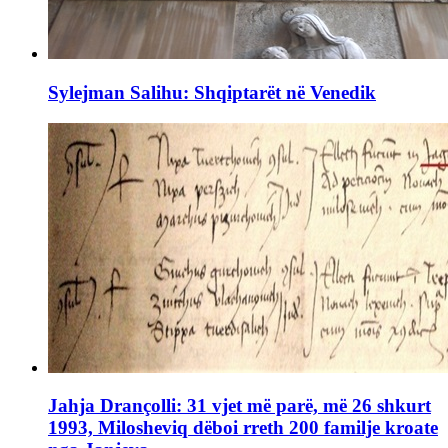
Sylejman Salihu: Shqiptarët në Venedik
Jahja Drançolli: 31 vjet më parë, më 26 shkurt
1993, Milosheviq dëboi rreth 200 familje kroate