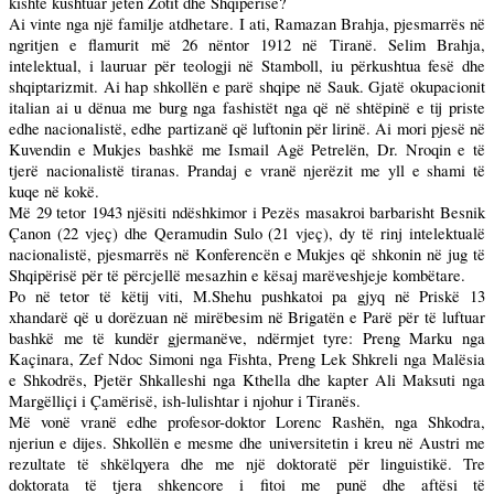
kishte kushtuar jetën Zotit dhe Shqipërisë?
Ai vinte nga një familje atdhetare. I ati, Ramazan Brahja, pjesmarrës në
ngritjen e flamurit më 26 nëntor 1912 në Tiranë. Selim Brahja,
intelektual, i lauruar për teologji në Stamboll, iu përkushtua fesë dhe
shqiptarizmit. Ai hap shkollën e parë shqipe në Sauk. Gjatë okupacionit
italian ai u dënua me burg nga fashistët nga që në shtëpinë e tij priste
edhe nacionalistë, edhe partizanë që luftonin për lirinë. Ai mori pjesë në
Kuvendin e Mukjes bashkë me Ismail Agë Petrelën, Dr. Nroqin e të
tjerë nacionalistë tiranas. Prandaj e vranë njerëzit me yll e shami të
kuqe në kokë.
Më 29 tetor 1943 njësiti ndëshkimor i Pezës masakroi barbarisht Besnik
Çanon (22 vjeç) dhe Qeramudin Sulo (21 vjeç), dy të rinj intelektualë
nacionalistë, pjesmarrës në Konferencën e Mukjes që shkonin në jug të
Shqipërisë për të përcjellë mesazhin e kësaj marëveshjeje kombëtare.
Po në tetor të këtij viti, M.Shehu pushkatoi pa gjyq në Priskë 13
xhandarë që u dorëzuan në mirëbesim në Brigatën e Parë për të luftuar
bashkë me të kundër gjermanëve, ndërmjet tyre: Preng Marku nga
Kaçinara, Zef Ndoc Simoni nga Fishta, Preng Lek Shkreli nga Malësia
e Shkodrës, Pjetër Shkalleshi nga Kthella dhe kapter Ali Maksuti nga
Margëlliçi i Çamërisë, ish-lulishtar i njohur i Tiranës.
Më vonë vranë edhe profesor-doktor Lorenc Rashën, nga Shkodra,
njeriun e dijes. Shkollën e mesme dhe universitetin i kreu në Austri me
rezultate të shkëlqyera dhe me një doktoratë për linguistikë. Tre
doktorata të tjera shkencore i fitoi me punë dhe aftësi të