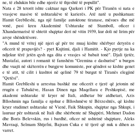
ne, të zhdukin bile edhe njerëz të thjeshtë të popullit".
Nata e 28 tetorit ishte caktuar nga Qarkori i PK për Tiranën si nata e
vrasjeve masive të ushtarakëve të karierës. Atë natë u pushkatuan:
Hamit Greblleshi, nga një familje autoktone tiranase, mësues dhe më
vonë, pasi kreu Akademinë Ushtarake në Stamboll, oficer i
Xhandarmarisë të shtetit shqiptar deri në vitin 1939, kur doli në lirim për
arsye shëndetësore.
"A mund të vritej një njeri që për tre muaj kishte shërbyer detyrën e
oficerit të prapavijës? - pyet Kujtimi, djali i Hamitit. - Kjo pyetje na ka
ndjekur tërë jetën qysh nga dita e vrasjes së babait tonë". Djali tjetër,
Mustafai, autori i romanit të famshëm "Gremina e dashurisë" u burgos
dhe vuajti në skëterrën e burgjeve komuniste, por qëndroi se kishte genet
e të atit, të cilit i kushtoi në qelinë 79 të burgut të Tiranës elegjinë
"Qetësi".
Hamit Greblleshi u arrestua bashkë me oficerët e tjerë që jetonin në
rrugën e Tabakëve, Hasan Dinen nga Maqellara e Peshkopisë, me
akademi ushtarake të kryer në Itali, atdhetar bir atdhetari, Azis
Blloshmin nga familja e njohur e Blloshmëve të Bërzeshtës, që kishte
kryer studimet ushtarake në Vienë, Faik Shkupin, shqiptar nga Shkupi, i
lauruar për ushtarak në Itali dhe shërbente në Shqipëri, Mehmet Dadon
dhe Boris Belevskin, rus i bardhë, oficer në ushtrinë shqiptare, Aleks
Mavraqi, Selmam Shtjefni, Bajram Cuka e të tjerë që nuk u dihen as
varret.