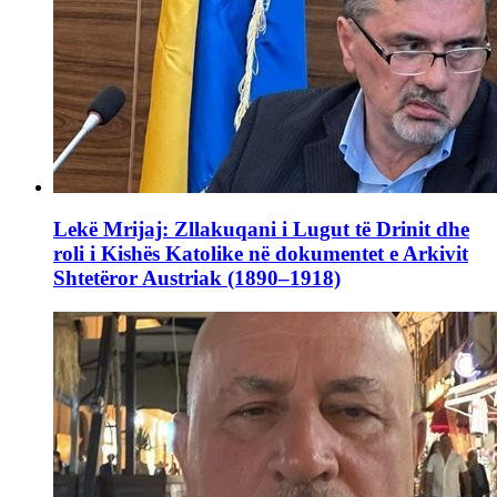
Lekë Mrijaj: Zllakuqani i Lugut të Drinit dhe
roli i Kishës Katolike në dokumentet e Arkivit
Shtetëror Austriak (1890–1918)