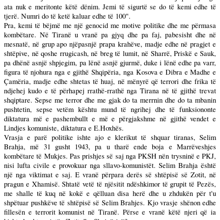
ata nuk e meritonte këtë dënim. Jemi të sigurtë se do të kemi edhe të
tjerë. Numri do të ketë kaluar edhe të 100".
Pra, kemi të bëjmë me një genocid me motive politike dhe me përmasa
kombëtare. Në Tiranë u vranë pa gjyq dhe pa faj, pabesisht dhe në
mesnatë, në grup apo njëpasnjë prapa krahëve, madje edhe në pragjet e
shtëpive, në qoshe rrugicash, në breg të lumit, në Sharrë, Priskë e Sauk,
pa dhënë asnjë shpjegim, pa lënë asnjë gjurmë, duke i lënë edhe pa varr,
figura të njohura nga e gjithë Shqipëria, nga Kosova e Dibra e Madhe e
Çamëria, madje edhe shtetas të huaj, në mënyrë që terrori dhe frika të
ndjehej kudo e të përhapej rrathë-rrathë nga Tirana në të gjithë trevat
shqiptare. Sepse me terror dhe me gjak do ta merrnin dhe do ta mbanin
pushtetin, sepse vetëm kështu mund të ngrihej dhe të funksiononte
diktatura më e pashembullt e më e përgjakshme në gjithë vendet e
Lindjes komuniste, diktatura e E.Hoxhës.
Vrasja e parë politike ishte ajo e klerikut të shquar tiranas, Selim
Brahja, më 31 gusht 1943, pa u tharë ende boja e Marrëveshjes
kombëtare të Mukjes. Pas prishjes së saj nga PKSH nën trysninë e PKJ,
nisi lufta civile e provokuar nga sllavo-komunistët. Selim Brahja është
një nga viktimat e saj. E vranë përpara derës së shtëpisë së Zotit, në
pragun e Xhamisë. Shtatë vetë të njësitit ndëshkimor të grupit të Pezës,
me shalle të kuq në kokë e qëlluan disa herë dhe u zhdukën për t'u
shpëtuar pushkëve të shtëpisë së Selim Brahjes. Kjo vrasje shënon edhe
fillesën e terrorit komunist në Tiranë. Përse e vranë këtë njeri që ia