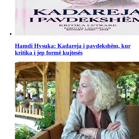
Hamdi Hysuka: Kadareja i pavdekshëm, kur
kritika i jep formë kujtesës