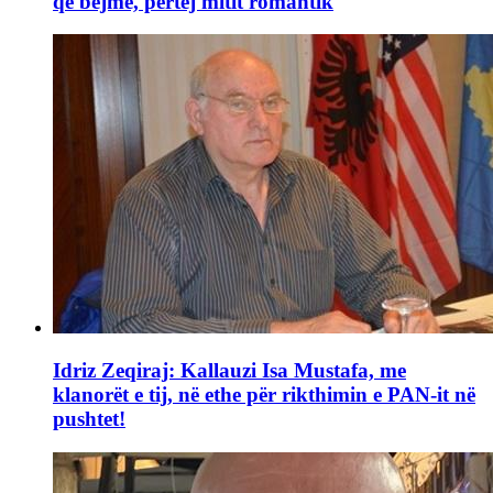
që bëjmë, përtej mitit romantik
Idriz Zeqiraj: Kallauzi Isa Mustafa, me
klanorët e tij, në ethe për rikthimin e PAN-it në
pushtet!