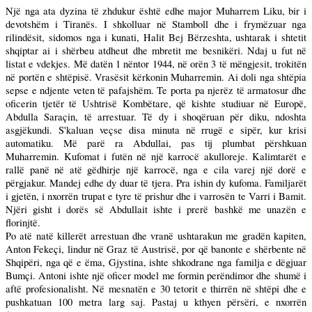
Një nga ata dyzina të zhdukur është edhe major Muharrem Liku, bir i
devotshëm i Tiranës. I shkolluar në Stamboll dhe i frymëzuar nga
rilindësit, sidomos nga i kunati, Halit Bej Bërzeshta, ushtarak i shtetit
shqiptar ai i shërbeu atdheut dhe mbretit me besnikëri. Ndaj u fut në
listat e vdekjes. Më datën 1 nëntor 1944, në orën 3 të mëngjesit, trokitën
në portën e shtëpisë. Vrasësit kërkonin Muharremin. Ai doli nga shtëpia
sepse e ndjente veten të pafajshëm. Te porta pa njerëz të armatosur dhe
oficerin tjetër të Ushtrisë Kombëtare, që kishte studiuar në Europë,
Abdulla Saraçin, të arrestuar. Të dy i shoqëruan për diku, ndoshta
asgjëkundi. S'kaluan veçse disa minuta në rrugë e sipër, kur krisi
automatiku. Më parë ra Abdullai, pas tij plumbat përshkuan
Muharremin. Kufomat i futën në një karrocë akulloreje. Kalimtarët e
rallë panë në atë gëdhirje një karrocë, nga e cila varej një dorë e
përgjakur. Mandej edhe dy duar të tjera. Pra ishin dy kufoma. Familjarët
i gjetën, i nxorrën trupat e tyre të prishur dhe i varrosën te Varri i Bamit.
Njëri gisht i dorës së Abdullait ishte i prerë bashkë me unazën e
florinjtë.
Po atë natë killerët arrestuan dhe vranë ushtarakun me gradën kapiten,
Anton Fekeçi, lindur në Graz të Austrisë, por që banonte e shërbente në
Shqipëri, nga që e ëma, Gjystina, ishte shkodrane nga familja e dëgjuar
Bumçi. Antoni ishte një oficer model me formin perëndimor dhe shumë i
aftë profesionalisht. Në mesnatën e 30 tetorit e thirrën në shtëpi dhe e
pushkatuan 100 metra larg saj. Pastaj u kthyen përsëri, e nxorrën