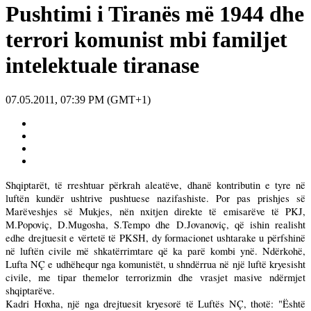
Pushtimi i Tiranës më 1944 dhe
terrori komunist mbi familjet
intelektuale tiranase
07.05.2011, 07:39 PM (GMT+1)
Shqiptarët, të rreshtuar përkrah aleatëve, dhanë kontributin e tyre në
luftën kundër ushtrive pushtuese nazifashiste. Por pas prishjes së
Marëveshjes së Mukjes, nën nxitjen direkte të emisarëve të PKJ,
M.Popoviç, D.Mugosha, S.Tempo dhe D.Jovanoviç, që ishin realisht
edhe drejtuesit e vërtetë të PKSH, dy formacionet ushtarake u përfshinë
në luftën civile më shkatërrimtare që ka parë kombi ynë. Ndërkohë,
Lufta NÇ e udhëhequr nga komunistët, u shndërrua në një luftë kryesisht
civile, me tipar themelor terrorizmin dhe vrasjet masive ndërmjet
shqiptarëve.
Kadri Hoxha, një nga drejtuesit kryesorë të Luftës NÇ, thotë: "Është