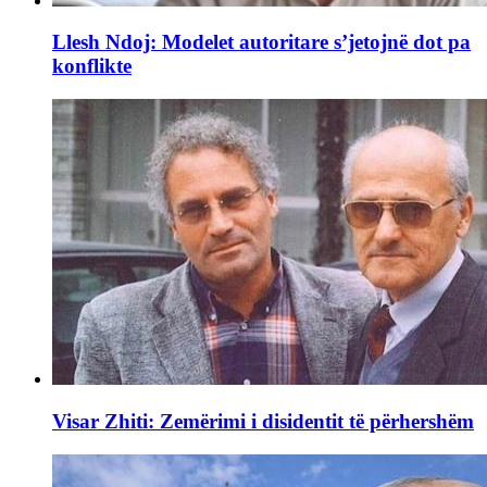
Llesh Ndoj: Modelet autoritare s’jetojnë dot pa
konflikte
Visar Zhiti: Zemërimi i disidentit të përhershëm