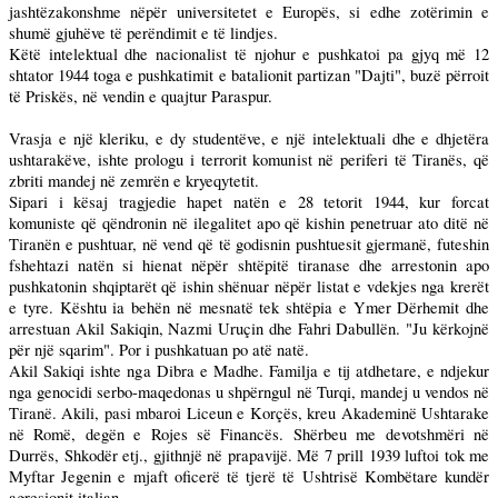
jashtëzakonshme nëpër universitetet e Europës, si edhe zotërimin e
shumë gjuhëve të perëndimit e të lindjes.
Këtë intelektual dhe nacionalist të njohur e pushkatoi pa gjyq më 12
shtator 1944 toga e pushkatimit e batalionit partizan "Dajti", buzë përroit
të Priskës, në vendin e quajtur Paraspur.
Vrasja e një kleriku, e dy studentëve, e një intelektuali dhe e dhjetëra
ushtarakëve, ishte prologu i terrorit komunist në periferi të Tiranës, që
zbriti mandej në zemrën e kryeqytetit.
Sipari i kësaj tragjedie hapet natën e 28 tetorit 1944, kur forcat
komuniste që qëndronin në ilegalitet apo që kishin penetruar ato ditë në
Tiranën e pushtuar, në vend që të godisnin pushtuesit gjermanë, futeshin
fshehtazi natën si hienat nëpër shtëpitë tiranase dhe arrestonin apo
pushkatonin shqiptarët që ishin shënuar nëpër listat e vdekjes nga krerët
e tyre. Kështu ia behën në mesnatë tek shtëpia e Ymer Dërhemit dhe
arrestuan Akil Sakiqin, Nazmi Uruçin dhe Fahri Dabullën. "Ju kërkojnë
për një sqarim". Por i pushkatuan po atë natë.
Akil Sakiqi ishte nga Dibra e Madhe. Familja e tij atdhetare, e ndjekur
nga genocidi serbo-maqedonas u shpërngul në Turqi, mandej u vendos në
Tiranë. Akili, pasi mbaroi Liceun e Korçës, kreu Akademinë Ushtarake
në Romë, degën e Rojes së Financës. Shërbeu me devotshmëri në
Durrës, Shkodër etj., gjithnjë në prapavijë. Më 7 prill 1939 luftoi tok me
Myftar Jegenin e mjaft oficerë të tjerë të Ushtrisë Kombëtare kundër
agresionit italian.