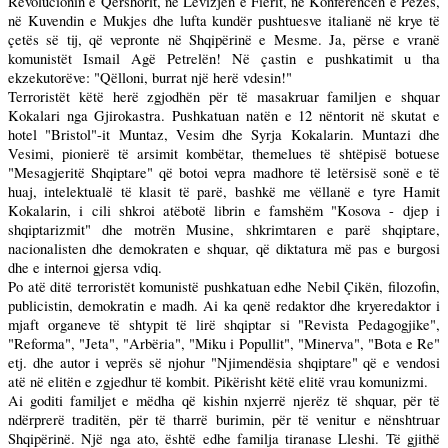
Revolucionin e Qershorit, në Lëvizjen e Fierit, në Konferencën e Pezës,
në Kuvendin e Mukjes dhe lufta kundër pushtuesve italianë në krye të
çetës së tij, që vepronte në Shqipërinë e Mesme. Ja, përse e vranë
komunistët Ismail Agë Petrelën! Në çastin e pushkatimit u tha
ekzekutorëve: "Qëlloni, burrat një herë vdesin!"
Terroristët këtë herë zgjodhën për të masakruar familjen e shquar
Kokalari nga Gjirokastra. Pushkatuan natën e 12 nëntorit në skutat e
hotel "Bristol"-it Muntaz, Vesim dhe Syrja Kokalarin. Muntazi dhe
Vesimi, pionierë të arsimit kombëtar, themelues të shtëpisë botuese
"Mesagjeritë Shqiptare" që botoi vepra madhore të letërsisë sonë e të
huaj, intelektualë të klasit të parë, bashkë me vëllanë e tyre Hamit
Kokalarin, i cili shkroi atëbotë librin e famshëm "Kosova - djep i
shqiptarizmit" dhe motrën Musine, shkrimtaren e parë shqiptare,
nacionalisten dhe demokraten e shquar, që diktatura më pas e burgosi
dhe e internoi gjersa vdiq.
Po atë ditë terroristët komunistë pushkatuan edhe Nebil Çikën, filozofin,
publicistin, demokratin e madh. Ai ka qenë redaktor dhe kryeredaktor i
mjaft organeve të shtypit të lirë shqiptar si "Revista Pedagogjike",
"Reforma", "Jeta", "Arbëria", "Miku i Popullit", "Minerva", "Bota e Re"
etj. dhe autor i veprës së njohur "Njimendësia shqiptare" që e vendosi
atë në elitën e zgjedhur të kombit. Pikërisht këtë elitë vrau komunizmi.
Ai goditi familjet e mëdha që kishin nxjerrë njerëz të shquar, për të
ndërprerë traditën, për të tharrë burimin, për të venitur e nënshtruar
Shqipërinë. Një nga ato, është edhe familja tiranase Lleshi. Të gjithë