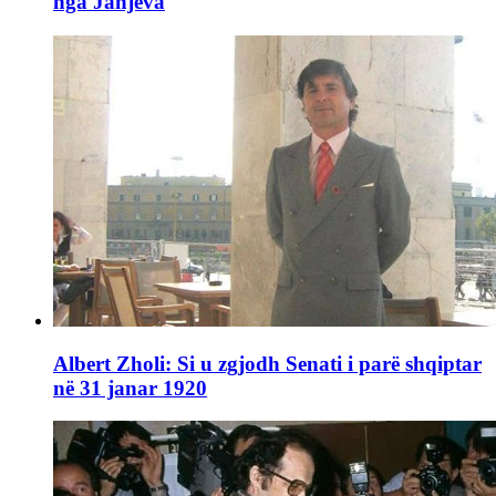
nga Janjeva
Albert Zholi: Si u zgjodh Senati i parë shqiptar
në 31 janar 1920