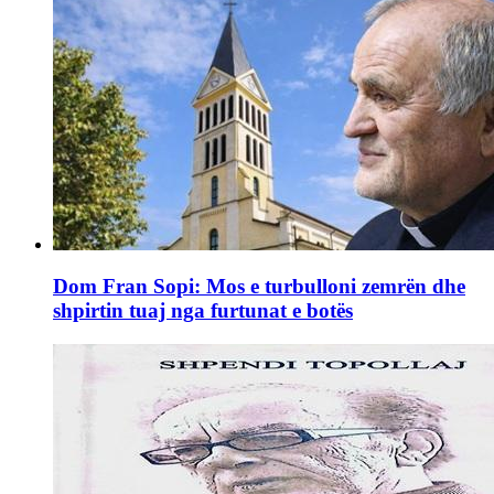
Dom Fran Sopi: Mos e turbulloni zemrën dhe
shpirtin tuaj nga furtunat e botës