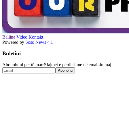
Ballina
Video
Kontakt
Powered by
Soso News 4.1
Buletini
Abonohuni për të marrë lajmet e përditshme në email-in tuaj
Abonohu