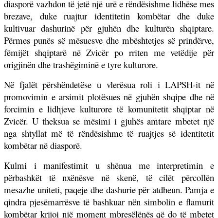
diasporë vazhdon të jetë një urë e rëndësishme lidhëse mes
brezave, duke ruajtur identitetin kombëtar dhe duke
kultivuar dashurinë për gjuhën dhe kulturën shqiptare.
Përmes punës së mësuesve dhe mbështetjes së prindërve,
fëmijët shqiptarë në Zvicër po rriten me vetëdije për
origjinën dhe trashëgiminë e tyre kulturore.
Në fjalët përshëndetëse u vlerësua roli i LAPSH-it në
promovimin e arsimit plotësues në gjuhën shqipe dhe në
forcimin e lidhjeve kulturore të komunitetit shqiptar në
Zvicër. U theksua se mësimi i gjuhës amtare mbetet një
nga shtyllat më të rëndësishme të ruajtjes së identitetit
kombëtar në diasporë.
Kulmi i manifestimit u shënua me interpretimin e
përbashkët të nxënësve në skenë, të cilët përcollën
mesazhe uniteti, paqeje dhe dashurie për atdheun. Pamja e
qindra pjesëmarrësve të bashkuar nën simbolin e flamurit
kombëtar krijoi një moment mbresëlënës që do të mbetet