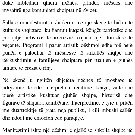
duke mbledhur qindra nxënës, prindër, mësues dhe
mysafirë nga komuniteti shqiptar në Zvicër.
Salla e manifestimit u shndërrua në një skenë të bukur të
kulturës shqiptare, ku flamujt kuqezi, këngët patriotike dhe
paraqitjet artistike të nxënësve krijuan një atmosferë të
veçantë. Programi i pasur artistik dëshmoi edhe një herë
punën e palodhur të mësuesve të shkollës shqipe dhe
përkushtimin e familjeve shqiptare për ruajtjen e gjuhës
amtare te brezat e rinj.
Në skenë u ngjitën dhjetëra nxënës të moshave të
ndryshme, të cilët interpretuan recitime, këngë, valle dhe
pjesë artistike kushtuar gjuhës shqipe, historisë dhe
figurave të shquara kombëtare. Interpretimet e tyre u pritën
me duartrokitje të gjata nga publiku, i cili mbushi sallën
dhe ndoqi me emocion çdo paraqitje.
Manifestimi ishte një dëshmi e gjallë se shkolla shqipe në