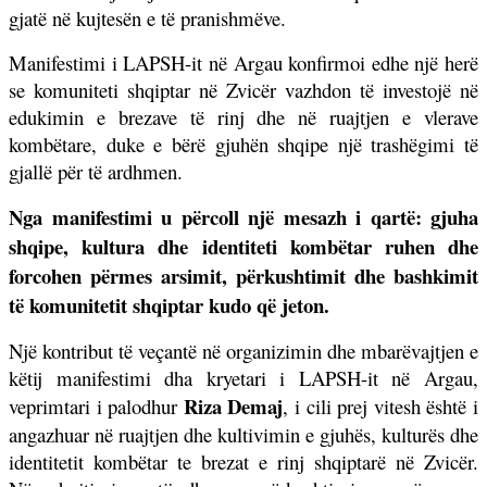
gjatë në kujtesën e të pranishmëve.
Manifestimi i LAPSH-it në Argau konfirmoi edhe një herë
se komuniteti shqiptar në Zvicër vazhdon të investojë në
edukimin e brezave të rinj dhe në ruajtjen e vlerave
kombëtare, duke e bërë gjuhën shqipe një trashëgimi të
gjallë për të ardhmen.
Nga manifestimi u përcoll një mesazh i qartë: gjuha
shqipe, kultura dhe identiteti kombëtar ruhen dhe
forcohen përmes arsimit, përkushtimit dhe bashkimit
të komunitetit shqiptar kudo që jeton.
Një kontribut të veçantë në organizimin dhe mbarëvajtjen e
këtij manifestimi dha kryetari i LAPSH-it në Argau,
Riza Demaj
veprimtari i palodhur
, i cili prej vitesh është i
angazhuar në ruajtjen dhe kultivimin e gjuhës, kulturës dhe
identitetit kombëtar te brezat e rinj shqiptarë në Zvicër.