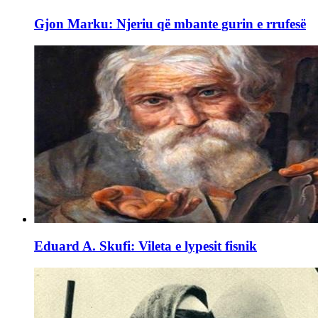
Gjon Marku: Njeriu që mbante gurin e rrufesë
Eduard A. Skufi: Vileta e lypesit fisnik