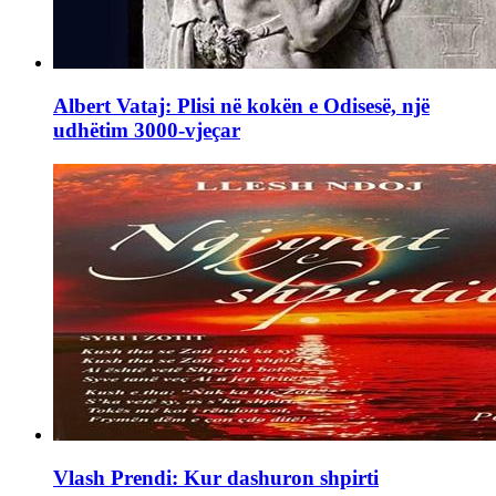
Albert Vataj: Plisi në kokën e Odisesë, një
udhëtim 3000-vjeçar
Vlash Prendi: Kur dashuron shpirti