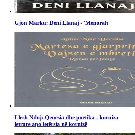
Gjon Marku: Deni Llanaj - 'Menorah'
Llesh Ndoj: Qenësia dhe poetika - korniza
letrare apo letërsia në kornizë