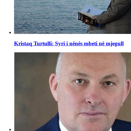
Kristaq Turtulli: Syri i nënës mbeti në mjegull