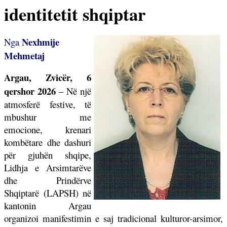
identitetit shqiptar
Nexhmije
Nga
Mehmetaj
Argau, Zvicër, 6
qershor 2026
– Në një
atmosferë festive, të
mbushur me
emocione, krenari
kombëtare dhe dashuri
për gjuhën shqipe,
Lidhja e Arsimtarëve
dhe Prindërve
Shqiptarë (LAPSH) në
kantonin Argau
organizoi manifestimin e saj tradicional kulturor-arsimor,