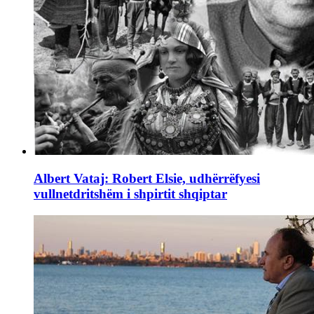
Albert Vataj: Robert Elsie, udhërrëfyesi
vullnetdritshëm i shpirtit shqiptar