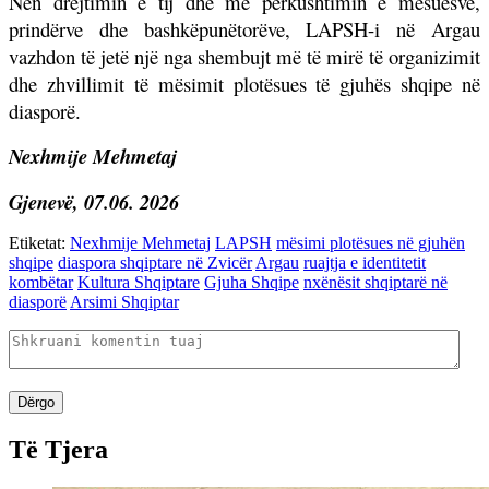
Nën drejtimin e tij dhe me përkushtimin e mësuesve,
prindërve dhe bashkëpunëtorëve, LAPSH-i në Argau
vazhdon të jetë një nga shembujt më të mirë të organizimit
dhe zhvillimit të mësimit plotësues të gjuhës shqipe në
diasporë.
Nexhmije Mehmetaj
Gjenevë, 07.06. 2026
Etiketat:
Nexhmije Mehmetaj
LAPSH
mësimi plotësues në gjuhën
shqipe
diaspora shqiptare në Zvicër
Argau
ruajtja e identitetit
kombëtar
Kultura Shqiptare
Gjuha Shqipe
nxënësit shqiptarë në
diasporë
Arsimi Shqiptar
Dërgo
Të Tjera