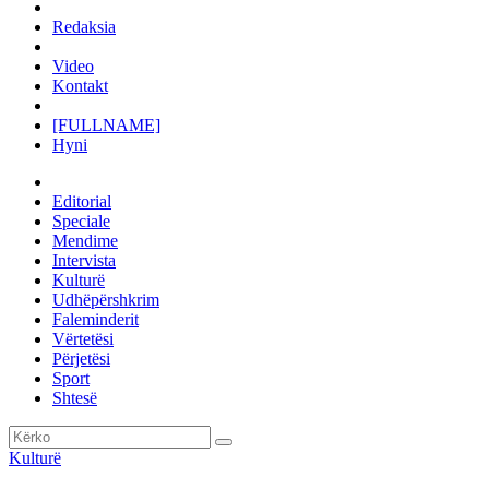
Redaksia
Video
Kontakt
[FULLNAME]
Hyni
Editorial
Speciale
Mendime
Intervista
Kulturë
Udhëpërshkrim
Faleminderit
Vërtetësi
Përjetësi
Sport
Shtesë
Kulturë