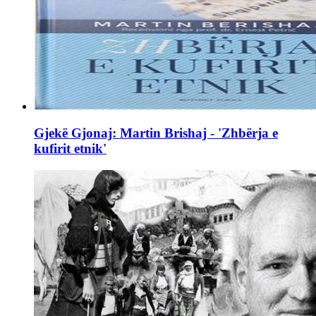
Gjekë Gjonaj: Martin Brishaj - 'Zhbërja e
kufirit etnik'