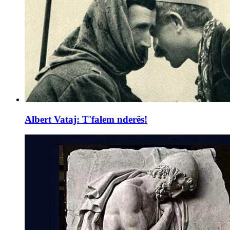
Albert Vataj: T'falem nderës!