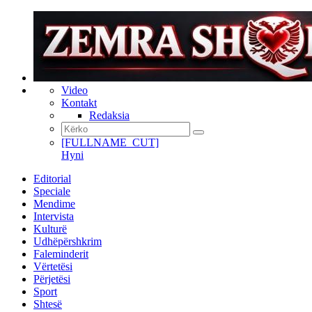
Video
Kontakt
Redaksia
[FULLNAME_CUT]
Hyni
Editorial
Speciale
Mendime
Intervista
Kulturë
Udhëpërshkrim
Faleminderit
Vërtetësi
Përjetësi
Sport
Shtesë