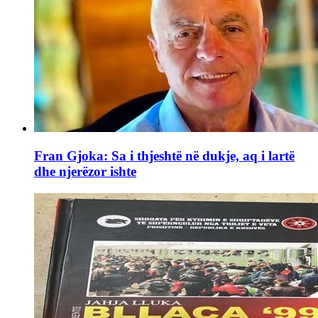
Fran Gjoka: Sa i thjeshtë në dukje, aq i lartë
dhe njerëzor ishte