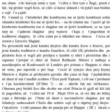
ma shum
s’do kursejn atnin e tyne
t’cilën e bën tym e flagë, prush e
hië, tuj përdor vegël feen, së cilës si kurse dokush i vû pykël nan bishtin
e sajë
t’a çajnë.
Po
t’mund ej
t’këmbehet dhe kombtarnia me ni tjetër kombtarni ashtu
sikundra këmbehet fea me ni tjetër fee, – na do ishnim ma
t’parët që do
këmbenim kombtarnin ton si shqiptar me ni tjetër kombtarni, se na vjen
turp ne
t’quhemi shqiptar
prej veprave
t’kqia e
t’pugoshme të
tradhtorve shqiptar,
të cilve emni po u shkruhet me shnesa
t’zeza në
istorin e fatzezës Shqipni.
Na personisht nuk jemi kundra drejtsis dhe kundra feave e fetarve, por
jemi kundra tradhtorve e kundra fanatikve, të cilët (II) përdorën dhe
po
përdorin feen si vegël për prishjen e kambit si shtet i përsëritun dhe i
siguruar t’jetojnë si shtet në Sinisit Ballkanit. Shtetet e mdhaja u
nanshkrujtën në Konferansët të Londrës për jetimin e Shqipnis si shtet
në vette, por mjerisht e për faqe
t’zezë të tynejse disa prej ktynej
Shteteve e lëpitin at pështymën qyrrake dhe çuan ni fuqi
t’padukshëm
në duart të mâ t’madhit zrathtor t’Esat pash Toptanit, i cili me t’prishunit
e t’pa karaktershmit (D’libre ?) – në – nkrehi lak me stërkamza
t’thuruna prej bishtit fess dhe deshte me zënë Princin të gjall në kët lak
të pugoshëm, në
t‘cilën më 19 të
Majit
1914 m
. râ vet dhe do bëhej
copa e thërmija po
t’binte në duart e nacionalistve shqiptar, por nji
falnderje ambasadorit t’Italis dhe ushtris sajë që e shpëtoj prej thojve
t’idealistve
t’cilët punuan dhe do punojn për ni Shqipni
( III )
ideale e