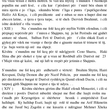
vra vllau vëllan e motra motrën. Si vall kta myfzij
s’mundën
t’bashkojn
popullin me anët fesë,
e cila kur
t’përdoret për
t’mirë bën shum të
mira njeriu e jo
t’liga,
sikundra bënte
t’liga e punra
t’papëlqyeshme
Hafëz Ali Korça,
i cili predikonte
anë e mban se mos u hupet dini me
abecen latine,
e tjera e tjera turpe,
si të sheh
Dervish Ibrahimit,
i cili
ishte dedektif e vlla vramës.
( XIII )
Na
s’mundim me folë keq për myftin Vehbi efendiun, i cili
përpiqej vepërisht për
t’miren e Shqipnis, tuj
ju lut Perëndis më gjuhët
amtare në xhami,
Sulltan Feti të Durësit, për
t’cilin shkak Esati e
gjykoj për vdek me vramje e therje dhe e gjuante matan të trimave të tij,
t’ja
bajn vorrin nji orë
ma shpejt.
Kështu
s’mundim me fol keq për të ndelgjyerit: Ceno Sharra,
Haki
Slina dhe për shoket e tyne që u vran në Roshbull afër Durësit më
23
t’Majit vitin që kaloi,
më nji luft te rrepët për jetimin e Shqipnis.
S’mundim
me fol keq për
atdhetarët e vërtetë:
Ibrahim Shytin, Hairi
Krespani, Dalip Demon dhe për Nazif Policin,
por mundin me fol keq
për direktorin e burgut të Durësit ryshfetçin Qamil efendi Dacin, i cili na
turpnoj gjith Shqipnin me veprat e tija të ndyra. . .
( XIV )
Kështu shërben qërtim dhe Hakif efendi Monastiri, i cili si
direktor i postës Durësit mbushti xhepat me flori dhe luajti rrolin ma
t’madh për Kryengritjen si shërbetor
besnik i atniprishësit Esat
halldupit.
Ky halldup Esati, luajti nji
rolë të madhe me Arif Hikmetin
dhe me Jusuf bej Zagolin e me kusarin e ndërgjuar Mehmet Xheka