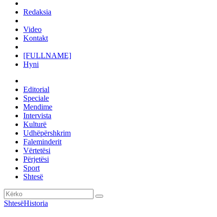
Redaksia
Video
Kontakt
[FULLNAME]
Hyni
Editorial
Speciale
Mendime
Intervista
Kulturë
Udhëpërshkrim
Faleminderit
Vërtetësi
Përjetësi
Sport
Shtesë
Shtesë
Historia