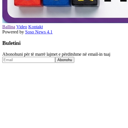
Ballina
Video
Kontakt
Powered by
Soso News 4.1
Buletini
Abonohuni për të marrë lajmet e përditshme në email-in tuaj
Abonohu