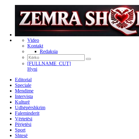
Video
Kontakt
Redaksia
[FULLNAME_CUT]
Hyni
Editorial
Speciale
Mendime
Intervista
Kulturë
Udhëpërshkrim
Faleminderit
Vërtetësi
Përjetësi
Sport
Shtesë