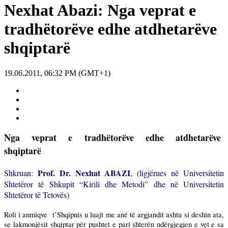
Nexhat Abazi: Nga veprat e
tradhëtorëve edhe atdhetarëve
shqiptarë
19.06.2011, 06:32 PM (GMT+1)
Nga
veprat
e
tradhëtorëve
edhe
atdhetarëve
shqiptarë
Prof. Dr. Nexhat ABAZI
Shkruan:
, (ligjërues në Universitetin
Shtetëror të Shkupit “Kirili dhe Metodi” dhe në Universitetin
Shtetëror të Tetovës)
Roli i anmiqve
t’Shqipnis u luajt me anë të argjandit ashtu si deshin ata,
se lakmonjësit shqiptar për pushtet e pari shterën ndërgjegjen e vet e sa