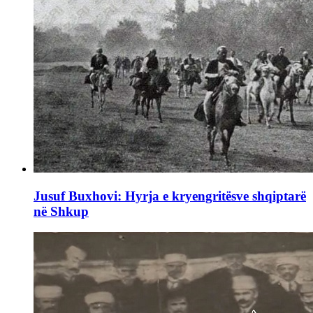
Jusuf Buxhovi: Hyrja e kryengritësve shqiptarë
në Shkup