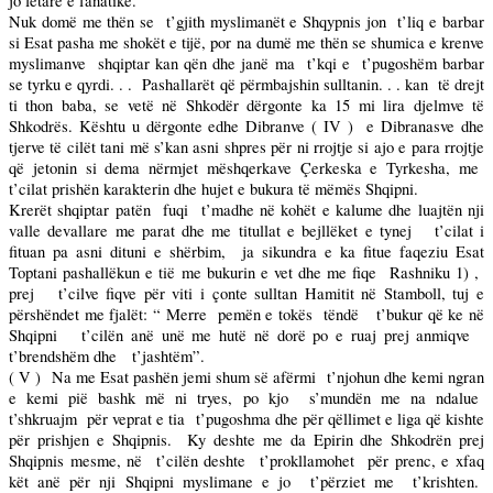
jo fetare e fanatike.
Nuk domë me thën se
t’gjith myslimanët e Shqypnis jon
t’liq e barbar
si Esat pasha me shokët e tijë, por na dumë me thën se shumica e krenve
myslimanve
shqiptar kan qën dhe janë ma
t’kqi e
t’pugoshëm barbar
se tyrku e qyrdi. . .
Pashallarët që përmbajshin sulltanin. . . kan
të drejt
ti thon baba, se vetë në Shkodër dërgonte ka
15 mi
lira djelmve të
Shkodrës. Kështu u dërgonte edhe Dibranve ( IV )
e Dibranasve dhe
tjerve të cilët tani më s’kan asni shpres për ni rrojtje si ajo e para rrojtje
që jetonin si dema nërmjet mëshqerkave Çerkeska e Tyrkesha, me
t’cilat prishën karakterin dhe hujet e bukura të mëmës Shqipni.
Krerët shqiptar patën
fuqi
t’madhe në kohët e kalume dhe luajtën nji
valle devallare me parat dhe me titullat e bejllëket e tynej
t’cilat i
fituan pa asni dituni e shërbim,
ja sikundra e ka fitue faqeziu Esat
Toptani pashallëkun e tië me bukurin e vet dhe me fiqe
Rashniku 1) ,
prej
t’cilve fiqve për viti i çonte sulltan Hamitit në Stamboll, tuj e
përshëndet me fjalët: “ Merre
pemën e tokës
tëndë
t’bukur që ke në
Shqipni
t’cilën anë unë me hutë në dorë po e ruaj prej anmiqve
t’brendshëm dhe
t’jashtëm”.
( V )
Na me Esat pashën jemi shum së afërmi
t’njohun dhe kemi ngran
e kemi pië bashk më ni tryes, po kjo
s’mundën me na ndalue
t’shkruajm
për veprat e tia
t’pugoshma dhe për qëllimet e liga që kishte
për prishjen e Shqipnis.
Ky deshte me da Epirin dhe Shkodrën prej
Shqipnis mesme, në
t’cilën deshte
t’prokllamohet
për prenc, e xfaq
kët anë për nji Shqipni myslimane e jo
t’përziet me
t’krishten.