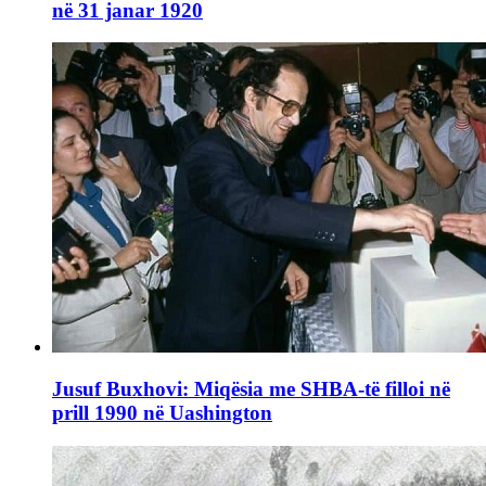
në 31 janar 1920
Jusuf Buxhovi: Miqësia me SHBA-të filloi në
prill 1990 në Uashington