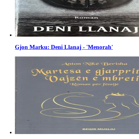
Gjon Marku: Deni Llanaj - 'Menorah'