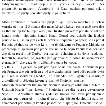
t’shtypin nji kaq
t’madh popull si të Tyrkis e ta bëjn
t’vobekt.
Na
gritëm në
at moment
t’zembrimi
të Esat
pashës, por prap nuk u
trembëm,
se pyetja jon ishte pyetje e jo urdhnim.
Mbas zembrimit
t’pashës për pyejtën
që
pyetëm mbretnoj ni qetësi
vorrake për nja
2-3 minuta dhe mbas kësaj u kthye
pasha mbë neve dhe
na thot me nji ton të unjët këto fjalë: Ju shkrujni vetëm për ata që shkrujn
kundra meje;
shkruajni kundra Ismail Qemal beut ashpër dhe lëvdoni
punët e mia,
se un jam i zoti ta qeverisi Shqipnin e jo tjetër;
e sa për at
Prencin që thon se do vine këtu – ju të shkruani se Fuqiat e Mdhaja na
prezantojn ni gjerman për prenc dhe na do ta bëjm kabull tash për tash
dhe do ta presëm në Durës,
por ma tej
t’shohim se ku do ta vendojm.
Kështu të shkruani në gazetat për gjermanin: “ Allah belasëni versën
gjermanit “
dhe gazetës
t’cilën më vjen ta bëj copa.
( VIII )
U gzuam na pak për lejen që na dha pasha
t’shkruajm pak
për Prencin dhe për ardhjen e tië dhe dualm jasht
prej odës pashës dyke
ju ul këti si shërbetor i bindun,
tuj u mendu,
sesi
qysh
t’a shkruajm
artikullin që ti pëlqejnë kryeqeveritarit të Shqipnis
mesme.
Mbas shum mendimi filluam dhe nisëm të shkruajm artikullin e N-6 të
“
Ushtimit Krujës ” me
kryen:
“ Shqipnia e ree dhe vepra e qeveritarvet
Sajë
“.
Artikulli u shkrua gudulisht limuar me lavda për njanin e
qërtime për tjetrin që
t’fitojm të tretin dhe kështu dorshkrimi para se
t’rradhohet për botim ju këndue pashës që
t’apë fjalë
t’botohet ose jo.