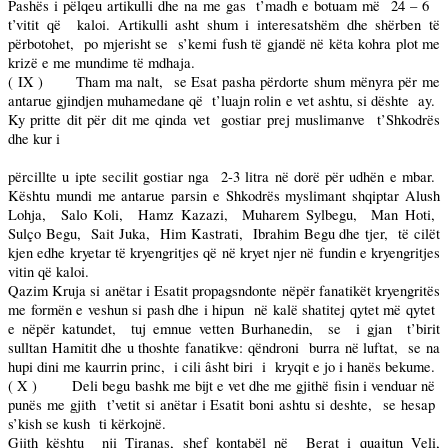
Pashës i pëlqeu artikulli dhe na me gas
t’madh e botuam më
24 – 6
t’vitit që
kaloi. Artikulli asht shum i interesatshëm dhe shërben të
përbotohet,
po mjerisht se
s’kemi fush të gjandë në këta kohra plot me
krizë e me mundime të mdhaja.
( IX )
Tham ma nalt,
se Esat pasha përdorte shum mënyra për me
antarue gjindjen muhamedane që
t’luajn rolin e vet ashtu, si dështe
ay.
Ky pritte dit për dit me qinda vet
gostiar prej muslimanve
t’Shkodrës
dhe kur i
përcillte u ipte secilit gostiar nga
2-3 litra në dorë për udhën e mbar.
Kështu mundi me antarue parsin e Shkodrës myslimant shqiptar Alush
Lohja,
Salo Koli,
Hamz Kazazi,
Muharem Sylbegu,
Man Hoti,
Sulço Begu,
Sait Juka,
Him Kastrati,
Ibrahim Begu dhe tjer,
të cilët
kjen edhe kryetar të kryengritjes që në kryet njer në fundin e kryengritjes
vitin që kaloi.
Qazim Kruja si anëtar i Esatit propagsndonte nëpër fanatikët kryengritës
me formën e veshun si pash dhe i hipun
në kalë shatitej qytet më qytet
e nëpër katundet,
tuj emnue vetten Burhanedin,
se
i gjan
t’birit
sulltan Hamitit dhe u thoshte fanatikve: qëndroni
burra në luftat,
se na
hupi dini me kaurrin princ,
i cili âsht biri
i
kryqit e jo i hanës bekume.
( X )
Deli begu bashk me bijt e vet dhe me gjithë fisin i venduar në
punës me gjith
t’vetit si anëtar i Esatit boni ashtu si deshte,
se hesap
s’kish se kush
ti kërkojnë.
Gjith kështu
nji Tiranas, shef kontabël në
Berat i quajtun Veli,