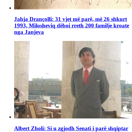
Jahja Drançolli: 31 vjet më parë, më 26 shkurt
1993, Milosheviq dëboi rreth 200 familje kroate
nga Janjeva
Albert Zholi: Si u zgjodh Senati i parë shqiptar