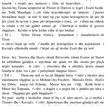
fanatik
i
rrepët
pes
namazet
i
falte
në
kancellari. . .
Qazim bej Tirana nënpretor në Pretori të Durësit si vegël i Esatit bashk
me Tefik Mandiqin, i cili ishte kryeshkronjës në ministri
t’punvet
brendshme luajti
ni rolë të mirë tuj çue lajme kryengritësve dit për dit
për çfarë do nevoje e pune për përparimin e tynej,
se
s’dinin me shkrue
as emnin e vet më gjuhët amtare që
t’shërbejn si titullar të qeveris
shqiptare.
Kështu si këta kishte edhe të tjer titullar. . .
( XI )
Selim
Dema
Gorica,
komandant
i
xhandarmeris në
Tiran
si oficer luajti nji valle
t’madhe për kryengritjen si dhe kajmekami
i
Kavajës allkoholik mundi
t’bëjnë ate që deshte Esati dhe aji vetë.
Etem
bej
Starova dhe Hazis efendi Bërzeshta ishnin Esatist në Starov
ku mblidhnin gjindjen e atjeshme me qinda vet dhe nisnin për plaçk
nëpër katundet,
të cilët
i zhveshën dhe u mbyllën derën shumë
familjeve dyke vra e pre
t’pafajshmit shqiptar fatzes.
( XII )
Tham ma nalt se ka në Shqipni burra
t’mirr e idealist prej
muslimanve shqiptar, ja si: Mehmet bej Frashëri,
Mustafa Drito,
Hafëz
bej Dibra,
major Ali Fehmiu,
Mazar beu me
t’bijt,
Refik benë e
Murat bej Toptanin,
t’cilët
u dogjën e u poqën hië e pluhën për iden e
shent
“Shqipnia për gjith Shqiptarët “ .
Ne pam
myftij e hozhallar shum të liq e të ndyr njerëz, ja si myftia i
Tiranës dhe i Kavajës,
t’cilët
hipnotizuan dhe marruan gjindjen për me