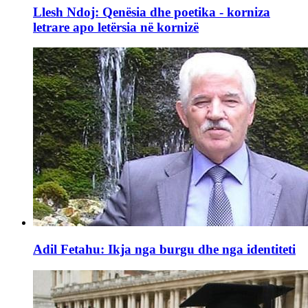
Llesh Ndoj: Qenësia dhe poetika - korniza
letrare apo letërsia në kornizë
Adil Fetahu: Ikja nga burgu dhe nga identiteti