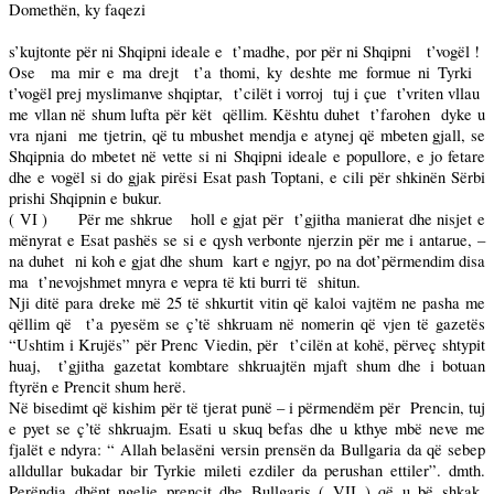
Domethën, ky faqezi
s’kujtonte për ni Shqipni ideale e
t’madhe, por për ni Shqipni
t’vogël !
Ose
ma mir e ma drejt
t’a thomi, ky deshte me formue ni Tyrki
t’vogël prej myslimanve shqiptar,
t’cilët i vorroj
tuj i çue
t’vriten vllau
me vllan në shum lufta për kët
qëllim. Kështu duhet
t’farohen
dyke u
vra njani
me tjetrin, që tu mbushet mendja e atynej që mbeten gjall, se
Shqipnia do mbetet në vette si ni Shqipni ideale e popullore, e jo fetare
dhe e vogël si do gjak pirësi Esat pash Toptani, e cili për shkinën Sërbi
prishi Shqipnin e bukur.
( VI )
Për me shkrue
holl e gjat për
t’gjitha manierat dhe nisjet e
mënyrat e Esat pashës se si e qysh verbonte njerzin për me i antarue, –
na duhet
ni koh e gjat dhe shum
kart e ngjyr, po na dot’përmendim disa
ma
t’nevojshmet mnyra e vepra të kti burri të
shitun.
Nji ditë para dreke më 25 të shkurtit vitin që kaloi vajtëm ne pasha me
qëllim që
t’a pyesëm se ç’të shkruam në nomerin që vjen të gazetës
“Ushtim i Krujës” për Prenc Viedin, për
t’cilën at kohë, përveç shtypit
huaj,
t’gjitha gazetat kombtare shkruajtën mjaft shum dhe i botuan
ftyrën e Prencit shum herë.
Në bisedimt që kishim për të tjerat punë – i përmendëm për
Prencin, tuj
e pyet se ç’të shkruajm. Esati u skuq befas dhe u kthye mbë neve me
fjalët e ndyra: “ Allah belasëni versin prensën da Bullgaria da që sebep
alldullar bukadar bir Tyrkie mileti ezdiler da perushan ettiler”. dmth.
Perëndia dhënt ngelje prencit dhe Bullgaris ( VII ) që u bë shkak