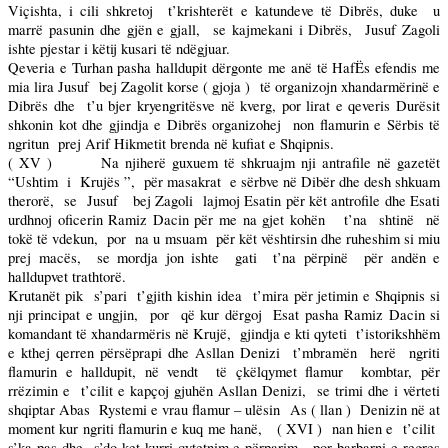
Viçishta, i cili shkretoj
t’krishterët e katundeve të Dibrës, duke
u
marrë pasunin dhe gjën e gjall,
se kajmekani i Dibrës,
Jusuf Zagoli
ishte pjestar i këtij kusari të ndëgjuar.
Qeveria e Turhan pasha halldupit dërgonte me anë të HafËs efendis me
mia lira Jusuf
bej Zagolit korse ( gjoja )
të organizojn xhandarmërinë e
Dibrës dhe
t’u bjer kryengritësve në kverg, por lirat e qeveris Durësit
shkonin kot dhe gjindja e Dibrës organizohej
non flamurin e Sërbis të
ngritun
prej Arif Hikmetit brenda në kufiat e Shqipnis.
( XV )
Na njiherë guxuem të shkruajm nji antrafile në gazetët
“Ushtim
i
Krujës ”,
për masakrat
e sërbve në Dibër dhe desh shkuam
therorë,
se
Jusuf
bej Zagoli
lajmoj Esatin për kët antrofile dhe Esati
urdhnoj oficerin Ramiz Dacin për me na gjet kohën
t’na
shtinë
në
tokë të vdekun,
por
na u msuam
për kët vështirsin dhe ruheshim si miu
prej macës,
se mordja jon ishte
gati
t’na përpinë
për andën e
halldupvet trathtorë.
Krutanët pik
s’pari
t’gjith kishin idea
t’mira për jetimin e Shqipnis si
nji principat e ungjin,
por
që kur dërgoj
Esat pasha Ramiz Dacin si
komandant të xhandarmëris në Krujë,
gjindja e kti qyteti
t’istorikshhëm
e kthej qerren përsëprapi dhe Asllan Denizi
t’mbramën
herë
ngriti
flamurin e halldupit, në vendt
të çkëlqymet flamur
kombtar, për
rrëzimin e
t’cilit e kapçoj gjuhën Asllan Denizi,
se trimi dhe i vërteti
shqiptar Abas
Rystemi e vrau flamur – ulësin
As ( llan )
Denizin në at
moment kur ngriti flamurin e kuq me hanë,
( XVI )
nan hien e
t’cilit
s’ka pas dhe
s’do ket kurri qytetnim e përparim,
por barbarni e regres