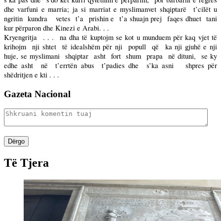
dhe varfuni e marria; ja si marriat e myslimanvet shqiptarë
t’cilët u
ngritin
kundra
vetes
t’a
prishin e
t’a shuajn prej
faqes dhuet
tani
kur përparon dhe Kinezi e Arabi. . .
Kryengritja
. . .
na dha të kuptojm se kot u munduem për kaq vjet të
krihojm
nji shtet
të idealshëm për nji
popull
që
ka nji gjuhë e nji
huje, se myslimani
shqiptar
asht
fort
shum
prapa
në dituni,
se ky
edhe asht
në
t’errtën abus
t’padies dhe
s’ka asni
shpres për
shëdritjen e kti . . .
Gazeta Nacional
Dërgo
Të Tjera