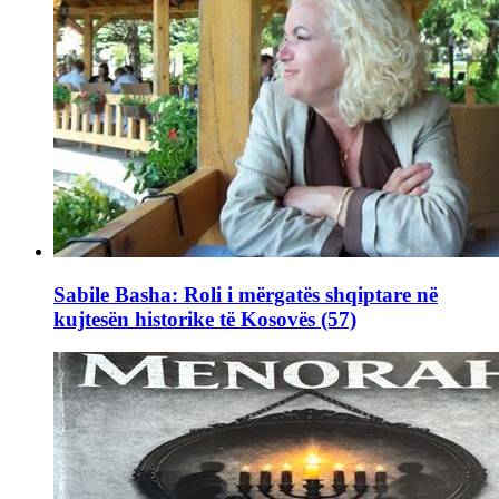
Sabile Basha: Roli i mërgatës shqiptare në
kujtesën historike të Kosovës (57)