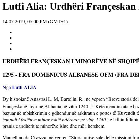
Lutfi Alia: Urdhëri Françeskan 
14.07.2019, 05:00 PM (GMT+1)
URDHËRI FRANÇESKAN I MINORËVE NË SHQIPË
1295 - FRA DOMENICUS ALBANESE OFM (FRA DE
Lutfi ALIA
Nga
Dy histroianë Anastasi L. M, Bartolini R., në vepren “Breve storia del
[1]
Françeskanë, hyri në Allbania në vitin 1240.
Këtë mendim ata e bazo
bazuar në mbishkrimin e gdhendur në arkitraun e portës të Kuvendit 
tempull i fratënve minor është ndërtuar në vitin 1240
”,
e lidhin fillim
prania e urdhërit te minorëve ishte dhe më i hershëm.
Marcellino da Civezza, në vepren “Storia universale delle missioni fra