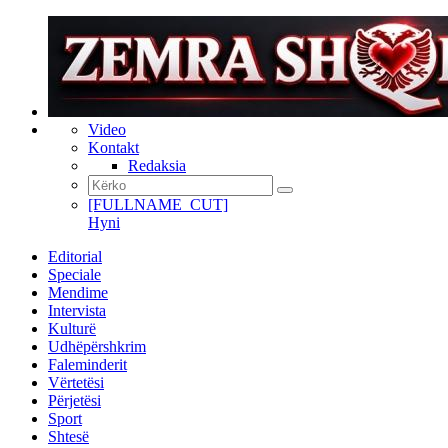
Video
Kontakt
Redaksia
[FULLNAME_CUT]
Hyni
Editorial
Speciale
Mendime
Intervista
Kulturë
Udhëpërshkrim
Faleminderit
Vërtetësi
Përjetësi
Sport
Shtesë