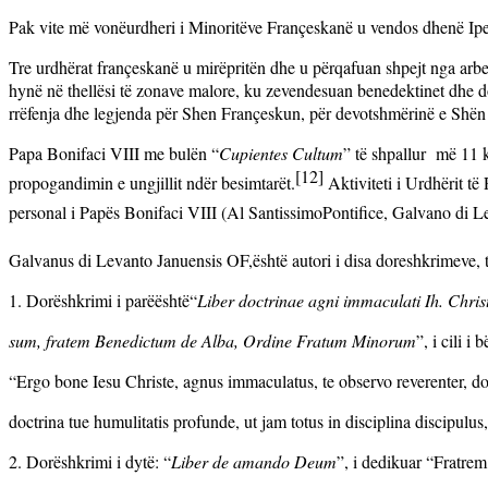
Pak vite më vonëurdheri i Minoritëve Françeskanë u vendos dhenë Ipe
Tre urdhërat françeskanë u mirëpritën dhe u përqafuan shpejt nga arbe
hynë në thellësi të zonave malore, ku zevendesuan benedektinet dhe do
rrëfenja dhe legjenda për Shen Françeskun, për devotshmërinë e Shën
Papa Bonifaci VIII me bulën “
Cupientes Cultum
” të shpallur
më 11 ko
[12]
propogandimin e ungjillit ndër besimtarët.
Aktiviteti i Urdhërit të
personal i Papës Bonifaci VIII (Al SantissimoPontifice, Galvano di L
Galvanus di Levanto Januensis OF,është autori i disa doreshkrimeve, 
1. Dorëshkrimi i parëështë“
Liber doctrinae agni immaculati Ih. Chri
sum, fratem Benedictum de Alba, Ordine Fratum Minorum
”, i cili i
“Ergo bone Iesu Christe, agnus immaculatus, te observo reverenter, d
doctrina tue humulitatis profunde, ut jam totus in disciplina discipulu
2. Dorëshkrimi i dytë: “
Liber de amando Deum
”, i dedikuar “Fratre