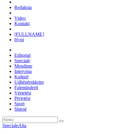
Redaksia
Video
Kontakt
[FULLNAME]
Hyni
Editorial
Speciale
Mendime
Intervista
Kulturë
Udhëpërshkrim
Faleminderit
Vërtetësi
Përjetësi
Sport
Shtesë
Speciale
Alia