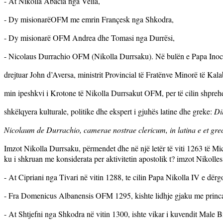
- At Nikolla Abacia nga Velia,
- Dy misionarëOFM me emrin Françesk nga Shkodra,
- Dy misionarë OFM Andrea dhe Tomasi nga Durrësi,
- Nicolaus Durrachio OFM (Nikolla Durrsaku). Në bulën e Papa Inocen
drejtuar John d’Aversa, ministrit Provincial të Fratënve Minorë të Kalab
min ipeshkvi i Krotone të Nikolla Durrsakut OFM, per të cilin shprehet
shkëlqyera kulturale, politike dhe ekspert i gjuhës latine dhe greke:
Di
Nicolaum de Durrachio, camerae nostrae clericum, in latina e et gr
Imzot Nikolla Durrsaku, përmendet dhe në një letër të viti 1263 të Mic
ku i shkruan me konsiderata per aktivitetin apostolik t? imzot Nikolles
- At Cipriani nga Tivari në vitin 1288, te cilin Papa Nikolla IV e dë
-
Fra Domenicus Albanensis OFM 1295, kishte lidhje gjaku me princa
- At Shtjefni nga Shkodra në vitin 1300, ishte vikar i kuvendit Male Br