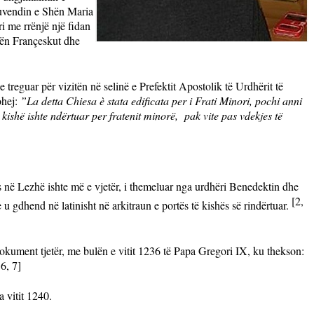
 Kuvendin e Shën Maria
i me rrënjë një fidan
Shën Françeskut dhe
eguar për vizitën në selinë e Prefektit Apostolik të Urdhërit të
ohej:
”
La detta Chiesa è stata edificata per i Frati Minori, pochi anni
kishë ishte ndërtuar per fratenit minorë, pak vite pas vdekjes të
 në Lezhë ishte më e vjetër, i themeluar nga urdhëri Benedektin dhe
[2,
u gdhend në latinisht në arkitraun e portës të kishës së rindërtuar.
 dokument tjetër, me bulën e vitit 1236 të Papa Gregori IX, ku thekson:
 6, 7]
a vitit 1240.