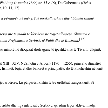
i Wadding (
Annales 1366, nr. 15 e 16
), De
Gubernatis (
Orbis
9, 10, 11, 12]
 u përhapën në mënyrë të mrekullueshme dhe i bindën shumë
ërin më të madh të klerikëve në trojet albaneze. Shumica e
[12]
 Prefekturat e Serbisë, të Pultit dhe të Kastratit.
rve minorë në dioqezat shufragane të ipeshkëvive të Tivarit, Ulqinit,
jt XIII - XIV. Në
Shtetin e Arbërit(1190 – 1255), princat e dinastisë
tij, fisnikët, bujarët dhe banorët e principatës, do të ktheheshin në fenë
et arbërore, ku përparësi kishin të tre urdhërat françeskanë.
Si
 ashtu dhe nga interesat e Serbëve, që ishin teper aktiva, madje