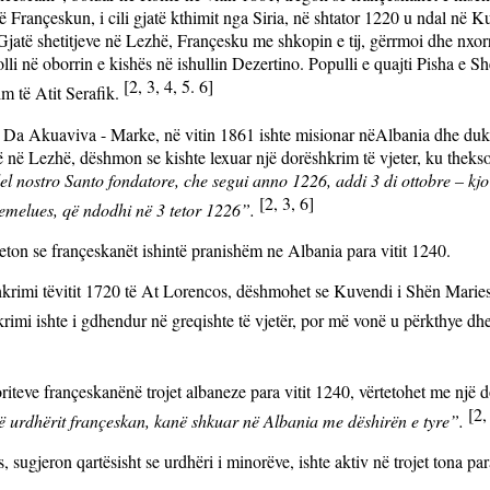
ë Françeskun, i cili gjatë kthimit nga Siria, në shtator 1220 u ndal në
 G
jatë shetitjeve në Lezhë, Françesku me shkopin e tij, gërrmoi dhe nxorr
olli në oborrin e kishës në ishullin Dezertino. Populli e quajti Pisha e 
[2, 3, 4, 5. 6]
im të Atit Serafik.
Da Akuaviva - Marke, në vitin 1861 ishte misionar nëAlbania dhe duke tr
 në Lezhë, dëshmon se kishte lexuar një dorëshkrim të vjeter, ku theks
l nostro Santo fondatore, che segui anno 1226, addi 3 di ottobre – kjo 
[2, 3, 6]
hemelues, që ndodhi në 3 tetor 1226”.
teton se françeskanët ishintë pranishëm ne Albania para vitit 1240.
krimi të
vitit 1720 të At Lorencos, dëshmohet se Kuvendi i Shën Maries
krimi ishte i gdhendur në greqishte të vjetër, por më vonë u përkthye dhe 
oriteve françeskanënë trojet albaneze para vitit 1240, vërtetohet me një
[2,
të urdhërit françeskan, kanë shkuar në Albania me dëshirën e tyre”.
, sugjeron qartësisht se urdhëri i minorëve, ishte aktiv në trojet tona par