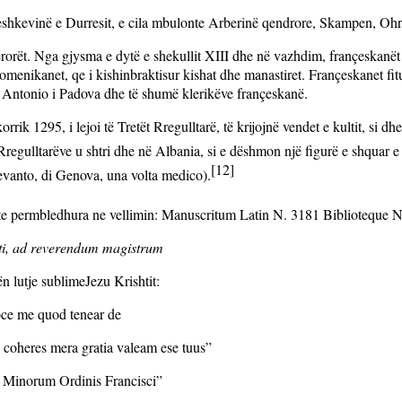
shkevinë e Durresit, e cila mbulonte Arberinë qendrore, Skampen, Ohr
rorët. Nga gjysma e dytë e shekullit XIII dhe në vazhdim, françeskanët
menikanet, qe i kishinbraktisur kishat dhe manastiret. Françeskanet fit
 Antonio i Padova dhe të shumë klerikëve françeskanë.
rrik 1295, i lejoi të Tretët Rregulltarë, të krijojnë vendet e kultit, si d
 Rregulltarëve u shtri dhe në Albania, si e dëshmon një figurë e shquar 
[12]
evanto, di Genova, una volta medico).
te permbledhura ne vellimin: Manuscritum Latin N. 3181 Biblioteque Nac
sti, ad reverendum magistrum
 bën lutje sublimeJezu Krishtit:
oce me quod tenear de
s, coheres mera gratia valeam ese tuus”
m Minorum Ordinis Francisci”