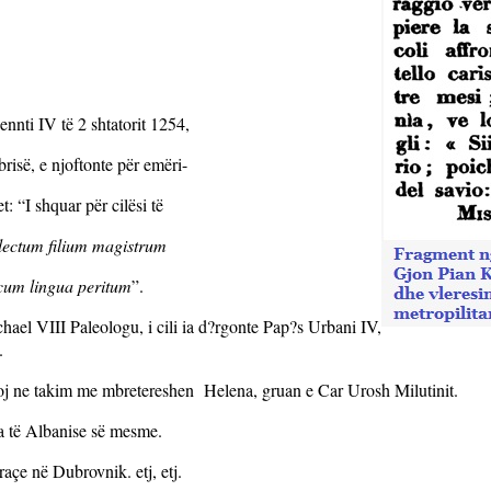
nti IV të 2 shtatorit 1254,
risë, e njoftonte për emëri-
: “I shquar për cilësi të
lectum filium magistrum
ecum lingua peritum
”.
hael VIII Paleologu, i cili ia d?rgonte Pap?s Urbani IV,
.
rgoj ne takim me mbretereshen
Helena, gruan e Car Urosh Milutinit.
 të Albanise së mesme.
açe në Dubrovnik. etj, etj.