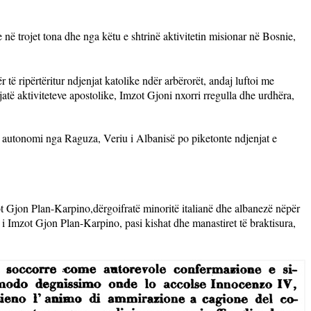
 në trojet tona dhe nga këtu e shtrinë aktivitetin misionar në Bosnie,
të ripërtëritur ndjenjat katolike ndër arbërorët, andaj luftoi me
të aktiviteteve apostolike, Imzot Gjoni nxorri rregulla dhe urdhëra,
 autonomi nga Raguza, Veriu i Albanisë po piketonte ndjenjat e
t
Gjon Plan-Karpino,
dërgoifratë minoritë italianë dhe albanezë nëpër
 Imzot Gjon Plan-Karpino, pasi kishat dhe manastiret të braktisura,