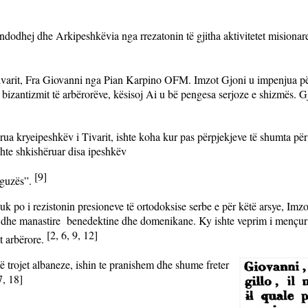
 ndodhej dhe Arkipeshkëvia nga rrezatonin të gjitha aktivitetet misionare
Tivarit, Fra Giovanni nga Pian Karpino OFM.
Imzot Gjoni u impenjua për 
izantizmit të arbërorëve, kësisoj Ai u bë pengesa serjoze e shizmës. Gja
 kryeipeshkëv i Tivarit, ishte koha kur pas përpjekjeve të shumta për
shte shkishëruar disa ipeshkëv
[9]
aguzës”.
uk po i rezistonin presioneve të ortodoksise serbe e për këtë arsye, Imzo
 dhe manastire
benedektine dhe domenikane. Ky ishte veprim i mençur i
[2, 6, 9, 12]
t arbërore.
në trojet albaneze, ishin te pranishem dhe shume freter
7, 18]