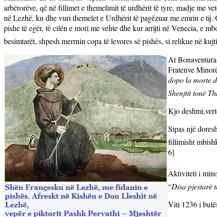
arbërorëve, që në fillimet e themelimit të urdhërit
të tyre, madje me vet
në Lezhë, ku dhe vuri themelet e Urdhërit të pagëzuar me emrin e tij.
pishe të egër, të cilën e mori me vehte dhe kur arrijti në Venecia, e mb
besimtarët, shpesh merrnin copa të levores së pishës, si relikue në kujt
At Bonaventura 
Fratenve Minorë
dopo la morte de
Shenjtit tonë T
Kjo deshmi,
ver
Sipas një doresh
fillimisht mbish
6]
Aktiviteti i min
“
Disa pjestarë 
Viti 1236 i bulës