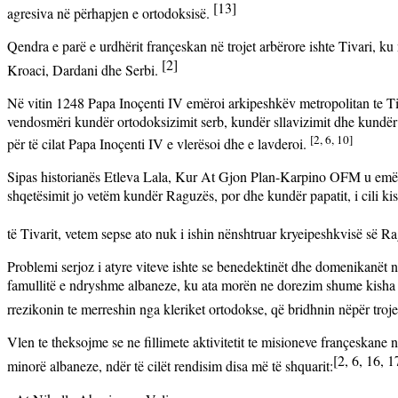
[13]
agresiva në përhapjen e ortodoksisë.
Qendra e parë e urdhërit françeskan në trojet arbërore ishte Tivari, ku
[2]
Kroaci, Dardani dhe Serbi.
Në vitin 1248 Papa Inoçenti IV emëroi arkipeshkëv metropolitan te 
vendosmëri kundër ortodoksizimit serb, kundër sllavizimit dhe kundër b
[2, 6, 10]
për të cilat Papa Inoçenti IV e vlerësoi dhe e lavderoi.
Sipas historianës Etleva Lala, K
ur At Gjon Plan-Karpino OFM u emërua
shqetësimit jo vetëm kundër Raguzës, por dhe kundër papatit, i cili ki
të Tivarit, vetem sepse ato nuk i ishin nënshtruar kryeipeshkvisë së R
Problemi serjoz i atyre viteve ishte se benedektinët dhe domenikanët n
famullitë e ndryshme albaneze, ku ata morën ne dorezim shume kisha
rrezikonin te merreshin nga kleriket ortodokse, që bridhnin nëpër troje
Vlen te theksojme se ne fillimete aktivitetit te misioneve françeskane 
[2, 6, 16, 1
minorë albaneze, ndër të cilët rendisim disa më të shquarit: