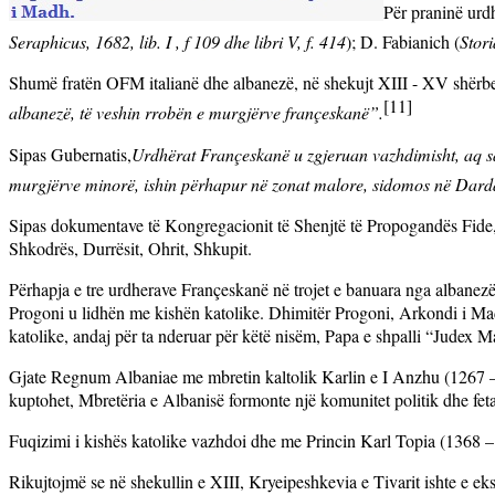
Për praninë urd
Seraphicus, 1682, lib.
I , f 109 dhe libri V, f. 414
); D. Fabianich (
Stori
Shumë fratën OFM italianë dhe albanezë, në shekujt XIII - XV shërbe
[11]
albanezë, të veshin rrobën e murgjërve françeskanë”.
Sipas Gubernatis,
Urdhërat Françeskanë u zgjeruan vazhdimisht, aq sa
murgjërve minorë, ishin përhapur në zonat malore, sidomos në Dardan
Sipas dokumentave të Kongregacionit të Shenjtë të Propogandës Fide,
Shkodrës, Durrësit, Ohrit, Shkupit.
Përhapja e tre urdherave Françeskanë në trojet e banuara nga albanezët
Progoni u lidhën me kishën katolike.
Dhimitër Progoni, Arkondi i Ma
katolike, andaj për ta nderuar për këtë nisëm, Papa e shpalli “Judex
Gjate Regnum Albaniae me mbretin kaltolik Karlin e I Anzhu (1267 – 136
kuptohet, Mbretëria e Albanisë formonte një komunitet politik dhe feta
Fuqizimi i kishës katolike vazhdoi dhe me Princin Karl Topia (1368 – 1
Rikujtojmë se në shekullin e XIII, Kryeipeshkevia e Tivarit ishte e ek