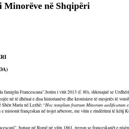
i Minorëve në Shqipëri
RI
DA)
la famiglia Francescana”,botim i vitit 2013 (f. 80), shkruajnë se Urdhër
jëe në të dhënat e disa historianëve dhe kronistave të mesjetës të vonsh
të Shën Maria në Lezhë: “
Hoc templum fratrum Minorum aedificatum 
in e misionit françeskan në trojet arberore, me vitin e rindërtimi të këtij 
ncescani”, botuar në Romë në vitin 1861, tregon se françeskanët e nisën