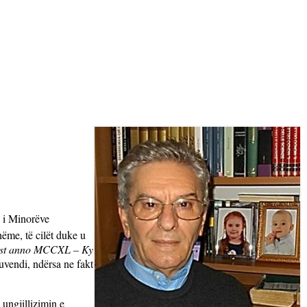
i i Minorëve
ëme, të cilët duke u
est anno MCCXL – Ky
Kuvendi, ndërsa ne fakt
 ungjillizimin e