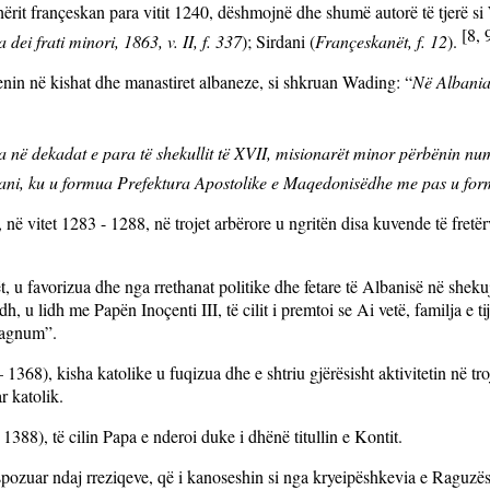
hërit françeskan para vitit 1240, dëshmojnë dhe shumë autorë të tjerë s
[8, 
a dei frati minori, 1863, v. II, f. 337
); Sirdani (
Françeskanët, f. 12
)
.
nin në kishat dhe manastiret albaneze, si shkruan Wading: “
Në Albania
 në dekadat e para të shekullit të XVII, misionarët minor përbënin num
i, ku u formua Prefektura Apostolike e Maqedonisëdhe me pas u formuan
 në vitet
1283 - 1288, në trojet arbërore u ngritën disa kuvende të fretë
, u favorizua dhe nga rrethanat politike dhe fetare të Albanisë në sheku
dh, u lidh me Papën
Inoçenti III
, të cilit i premtoi se Ai vetë, familja e 
 Magnum”.
8), kisha katolike u fuqizua dhe e shtriu gjërësisht aktivitetin në troj
r katolik.
388), të cilin Papa e nderoi duke i dhënë titullin e Kontit.
spozuar ndaj rreziqeve, që i kanoseshin si nga kryeipëshkevia e Raguzës,