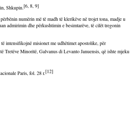
[6, 8, 9]
in, Shkupin.
 përbënin numërin më të madh të klerikëve në trojet tona, madje u
uan admirimin dhe përkushtimin e besimtarëve, të cilët tregonin
he të intensifikojnë misionet me udhëtimet apostolike, për
e të Tretëve Minoritë, Galvanus di Levanto Januensis, që ishte mjeku
[12]
ionale Paris, fol. 28 r.