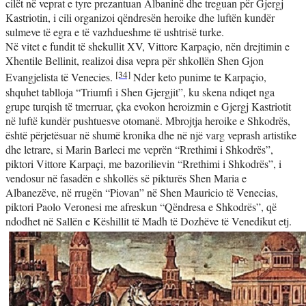
cilët në veprat e tyre prezantuan Albaninë dhe treguan për Gjergj
Kastriotin, i cili organizoi qëndresën heroike dhe luftën kundër
sulmeve të egra e të vazhdueshme të ushtrisë turke.
Në vitet e fundit të shekullit XV, Vittore Karpaçio, nën drejtimin e
Xhentile Bellinit, realizoi disa vepra për shkollën Shen Gjon
[34]
Evangjelista të Venecies.
Nder keto punime te Karpaçio,
shquhet tablloja “Triumfi i Shen Gjergjit”, ku skena ndiqet nga
grupe turqish të tmerruar, çka evokon heroizmin e Gjergj Kastriotit
në luftë kundër pushtuesve otomanë.
Mbrojtja heroike e Shkodrës,
është përjetësuar në shumë kronika dhe në një varg veprash artistike
dhe letrare, si Marin Barleci me veprën “Rrethimi i Shkodrës”,
piktori Vittore Karpaçi, me bazorilievin “Rrethimi i Shkodrës”, i
vendosur në fasadën e shkollës së pikturës Shen Maria e
Albanezëve, në rrugën “Piovan” në Shen Mauricio të Venecias,
piktori Paolo Veronesi me afreskun “Qëndresa e Shkodrës”, që
ndodhet në Sallën e Këshillit të Madh të Dozhëve të Venedikut etj.