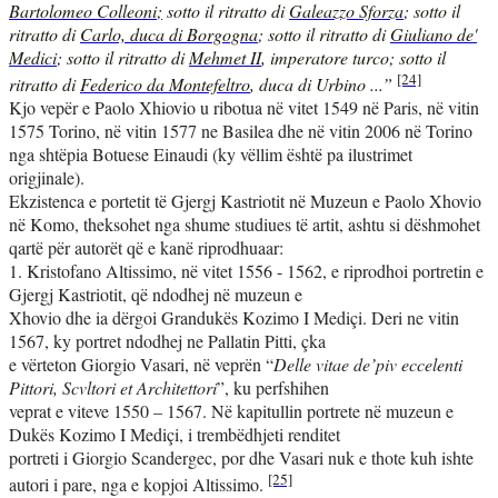
Bartolomeo Colleoni
;
sotto il ritratto di
Galeazzo Sforza
; sotto il
ritratto di
Carlo, duca di Borgogna
; sotto il ritratto di
Giuliano de'
Medici
; sotto il ritratto di
Mehmet II
, imperatore turco; sotto il
[24]
ritratto di
Federico da Montefeltro
, duca di Urbino ...”
Kjo vepër e Paolo Xhiovio u ribotua në vitet 1549 në Paris, në vitin
1575 Torino, në vitin 1577 ne Basilea dhe në vitin 2006 në Torino
nga shtëpia Botuese Einaudi (ky vëllim është pa ilustrimet
origjinale).
Ekzistenca e portetit të Gjergj Kastriotit në Muzeun e Paolo Xhovio
në Komo, theksohet nga shume studiues të artit, ashtu si dëshmohet
qartë për autorët që e kanë riprodhuaar:
1. Kristofano Altissimo, në vitet 1556 - 1562, e riprodhoi portretin e
Gjergj Kastriotit, që ndodhej në muzeun e
Xhovio dhe ia dërgoi Grandukës Kozimo I Mediçi. Deri ne vitin
1567, ky portret ndodhej ne Pallatin Pitti, çka
e vërteton Giorgio Vasari, në veprën “
Delle vitae de’piv eccelenti
Pittori, Scvltori et Architettori
”, ku perfshihen
veprat e viteve 1550 – 1567. Në kapitullin portrete në muzeun e
Dukës Kozimo I Mediçi, i trembëdhjeti renditet
portreti i Giorgio Scandergec, por dhe Vasari nuk e thote kuh ishte
[25]
autori i pare, nga e kopjoi Altissimo.