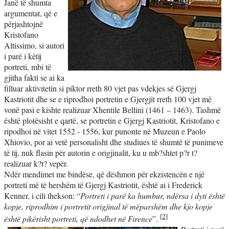
Janë të shumta
argumentat, që e
përjashtojnë
Kristofano
Altissimo, si autori
i parë i këtij
portreti, mbi të
gjitha fakti se ai ka
filluar aktivitetin si piktor rreth 80 vjet pas vdekjes së Gjergj
Kastriotit dhe se e riprodhoi portretin e Gjergjit rreth 100 vjet më
vonë pasi e kishte realizuar Xhentile Bellini (1461 – 1463). Tashmë
është plotësisht e qartë, se portretin e Gjergj Kastriotit, Kristofano e
ripodhoi në vitet 1552 - 1556, kur punonte në Muzeun e Paolo
Xhiovio, por ai vetë personalisht dhe studiues të shumtë të punimeve
të tij, nuk flasin për autorin e origjinalit, ku u mb?shtet p?r t?
realizuar k?t? vepër.
Ndër mendimet me bindëse, që dëshmon për ekzistencën e një
portreti më të hershëm të Gjergj Kastriotit, është ai i Frederick
Kenner, i cili thekson: “
Portreti i parë ka humbur, ndërsa i dyti është
kopje, riprodhim i portretit origjinal të mëparshëm dhe kjo kopje
[2]
është pikërisht portreti, që ndodhet në Firence
”.