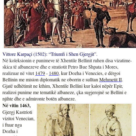
Vittore Karpaçi (1502): “Triumfi i Shen Gjergjit”.
Në koleksionin e punimeve të Xhentile Bellinit ruhen disa vizatime-
skica të albanezeve dhe e stratiotit Petro Bue Shpata i Mores
,
realizuar në vitet
1479
-
1480
, kur Dozha i Venecies, e dërgoi
Bellinin me mision diplomatik ne oborrin e sulltan
Mehmetit II
.
Gjatë udhëtimit ne kthim, Xhentile Bellini kur kaloi nëpër Epir,
realizoi punime me tematikë albaneze,
çka sugjerojnë se Bellini e
njihte dhe e admironte botën albaneze.
Në vitin 1463,
Gjergj Kastrioti
vizitoi Venecian,
i ftuar nga
Dozha i