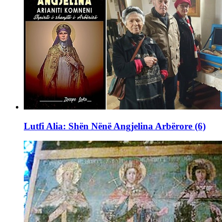
Lutfi Alia: Shën Nënë Angjelina Arbërore (6)