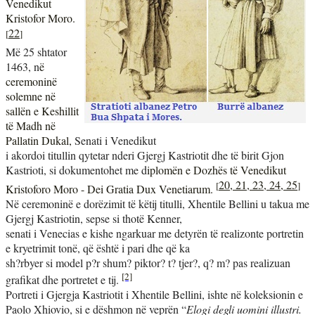
Venedikut
K
ristofor Moro
.
22
[
]
Më 25 shtator
1463, n
ë
ceremoninë
solemne në
sallën e Keshillit
të Madh në
Pallatin Dukal,
Senati i Venedikut
i akordoi titullin qytetar nderi Gjergj Kastriotit dhe të birit Gjon
Kastrioti, si dokumentohet me d
iplomën e Dozhës të Venedikut
20, 21, 23, 24, 25
[
]
Kristoforo Moro - Dei Gratia Dux Venetiarum
.
Në ceremoninë e dorëzimit të këtij titulli, Xhentile Bellini u takua me
Gjergj Kastriotin, sepse si thotë Kenner,
senati i Venecias e kishe ngarkuar me detyrën të realizonte portretin
e kryetrimit tonë, që
është i pari dhe që ka
sh?rbyer si model p?r shum? piktor? t? tjer?, q? m? pas realizuan
[2]
grafikat dhe portretet e tij.
Portreti i Gjergja Kastriotit i Xhentile Bellini, ishte në koleksionin e
Paolo Xhiovio, si e dëshmon në veprën “
Elogi degli uomini illustri.