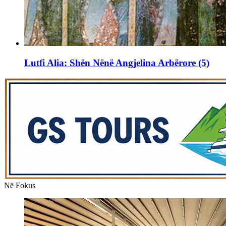
Lutfi Alia: Shën Nënë Angjelina Arbërore (5)
Në Fokus