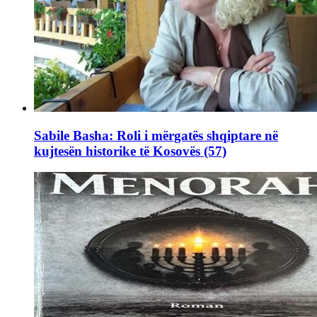
Sabile Basha: Roli i mërgatës shqiptare në
kujtesën historike të Kosovës (57)