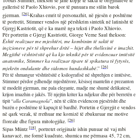
Tobias Stimmer, thekson se janë kopje të sakta të origjinaleve të
gallerisë të Paolo Xhiovio, por të punuara me stilin barok
[26]
gjerman.
Krahas emrit të personazhit, në pjesën e poshtëme
të portretit, Stimmer vendos një përshkrim sintetik në latinisht të
Gjergj Kastriotit, që e ka marrë nga teksti i Paolo Xhiovio.
Për portretin e Gjergj Kastriotit, Giorge Verne Saul thekson:
Është realizuar me mjeshtëri, me kombinim të saktë të
inçizioneve për të shprehur dritë – hijet dhe thellesinë e imazhit
.
Megjithë vështirësitë që ka kjo teknikë për të evidencuar imtësitë
anatomike, Stimmer ka realizuar tipare të spikatura të fytyrës,
[26]
mjekrën ondulante dhe sidomos hundashkabë
.”
Për të shmangur vështirësitë e ksilografisë në shprehjen e imtësive,
Stimmer përdor gdhendje mjeshtërore, kësisoj mantelin e prezanton
të modelit gjerman, me pala elegante, madje me shumë delikatesë,
krijon imazhin e jakës. Të njejtin kriter ka ndjekur dhe për berretën e
tipit “
alla Caramagnola
”, nën të cilën evidencon pjesërisht dhe
buzën e poshtëme të kapuçit të bardhë. P
ortetin e Gjergjit e vendos
në qark vezak, të rrethuar me kornizë të zbukuruar me motive
[26]
floreale dhe figura mitologjike.
[18]
Sipas
Müntz
, portretet origjinale ishin punuar në vaj mbi
kanavacë, me formë kuadrate, shumica me përmasa 45, 72 cm,