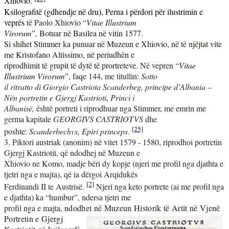
Xhiovio.
Ksilografitë (gdhendje në dru), Perna i përdori për ilustrimin e
veprës
të Paolo Xhiovio “
Vitae Illustrium
Virorum
”, Botuar në Basilea në vitin 1577.
Si shihet Stimmer ka punuar në Muzeun e Xhiovio, në të njëjtat vite
me Kristofano Altissimo, në periudhën e
riprodhimit të grupit të dytë të prortreteve.
Në vepren
“
Vitae
Illustrium Virorum
”,
faqe 144, me titullin:
Sotto
il ritratto di Giorgio Castriota Scanderbeg, principe d’Albania –
Nën portretin e Gjergj Kastrioti, Princi i
Albanisë,
është portreti i riprodhuar nga Stimmer, me emrin me
germa kapitale
GEORGIVS CASTRIOTVS
dhe
[25]
poshte:
Scanderbechvs, Epiri princeps
.
3. Piktori austriak (anonim)
në vitet 1579 - 1580, riprodhoi portretin
Gjergj Kastriotit, që ndodhej në Muzeun e
Xhiovio ne Komo, madje bëri dy kopje (njeri me profil nga djathta e
tjetri nga e majta), që ia dërgoi Arqidukës
[2]
Ferdinandi II te Austrisë.
Njeri nga keto portrete (ai me profil nga
e djathta) ka “humbur”, ndersa tjetri me
profil nga e majta,
ndodhet në Muzeun Historik të Artit në Vjenë
Portretin e Gjergj