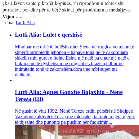
çka i favorizonte piktorët kopiues, t’i riprodhonin lehtësisht
portretet, por dhe për të bërë skicat për prodhimin e medaljeve.
Vijon .....
Tema:
Lutfi Alia
Lutfi Alia: Lulet e qershisë
Mbuluar me dritë të butëshkrihet Siena në rrugica vetmitare,e
shpërfillurmbledh jehonën e hapave tona,që të çakorduara
shkelin mbi gurët e ftohtë.Eshte një natë pa emer,një natë e
bukur,e ne të dyshetisim në rrugicat e zbrazëta,lidhur në
intimitetin tonë të zakonshëm,dora ime mbi supet tua
delikate...
Lutfi Alia: Agnes Gonxhe Bojaxhiu - Nënë
Tereza (III)
Në gusht të vitit 1992, Nënë Tereza erdhi përsëri në Shqipëri.
Vazhdonte aktivitetet e saj me intensitet, takonte mijëra njerëz
të thjeshtë dhe punonte pa pushim për fuqizimin...