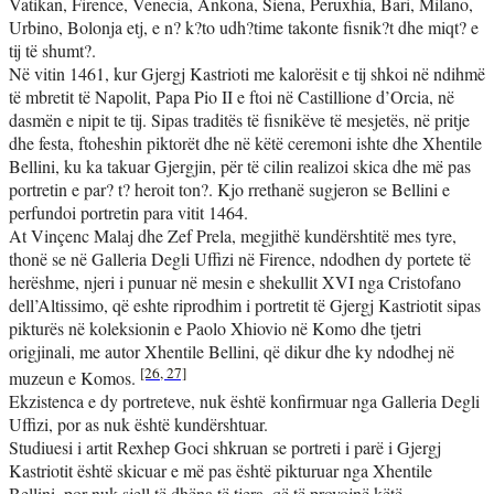
Vatikan, Firence, Venecia, Ankona, Siena, Peruxhia, Bari, Milano,
Urbino, Bolonja etj, e n? k?to udh?time takonte fisnik?t dhe miqt? e
tij të shumt?.
Në vitin 1461, kur Gjergj Kastrioti me kalorësit e tij shkoi në ndihmë
të mbretit të Napolit, Papa Pio II e ftoi në Castillione d’Orcia, në
dasmën e nipit te tij. Sipas traditës të fisnikëve të mesjetës, në pritje
dhe festa, ftoheshin piktorët dhe në këtë ceremoni ishte dhe Xhentile
Bellini, ku ka takuar Gjergjin, për të cilin realizoi skica dhe më pas
portretin e par? t? heroit ton?. Kjo rrethanë sugjeron se Bellini e
perfundoi portretin para vitit 1464.
At Vinçenc Malaj dhe Zef Prela, megjithë kundërshtitë mes tyre,
thonë se në Galleria Degli Uffizi në Firence, ndodhen dy portete të
herëshme, njeri i punuar në mesin e shekullit XVI nga Cristofano
dell’Altissimo, që eshte riprodhim i portretit të Gjergj Kastriotit sipas
pikturës në koleksionin e Paolo Xhiovio në Komo dhe tjetri
origjinali, me autor Xhentile Bellini, që dikur dhe ky ndodhej në
[26, 27]
muzeun e Komos.
Ekzistenca e dy portreteve, nuk është konfirmuar nga Galleria Degli
Uffizi, por as nuk është kundërshtuar.
Studiuesi i artit Rexhep Goci shkruan se portreti i parë i Gjergj
Kastriotit është skicuar e më pas është pikturuar nga Xhentile
Bellini, por nuk sjell të dhëna të tjera, që të provojnë këtë