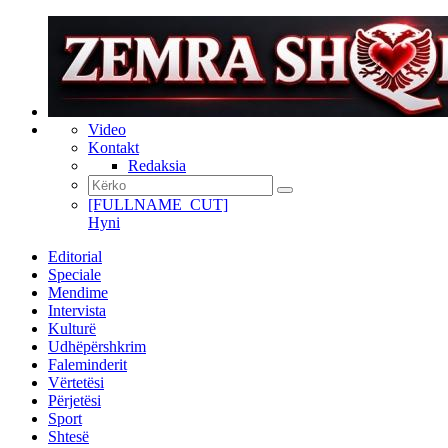
Video
Kontakt
Redaksia
[FULLNAME_CUT]
Hyni
Editorial
Speciale
Mendime
Intervista
Kulturë
Udhëpërshkrim
Faleminderit
Vërtetësi
Përjetësi
Sport
Shtesë