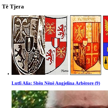
Të Tjera
Lutfi Alia: Shën Nënë Angjelina Arbërore (9)