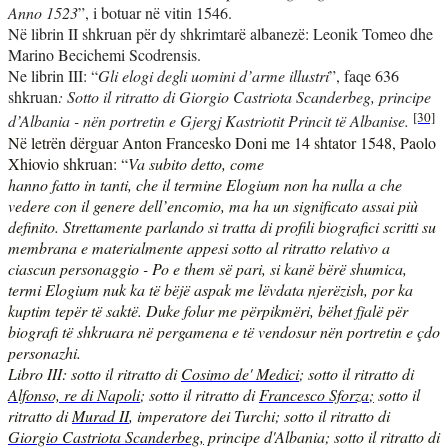
Anno 1523
”, i botuar në vitin 1546.
Në librin II shkruan për dy shkrimtarë albanezë: Leonik Tomeo dhe
Marino Becichemi Scodrensis.
Ne librin III: “
Gli elogi degli uomini d’arme illustri
”, faqe 636
shkruan
: Sotto il ritratto di Giorgio Castriota Scanderbeg, principe
[30]
d’Albania - nën portretin e Gjergj Kastriotit Princit të Albanise.
Në letrën dërguar Anton Francesko Doni me 14 shtator 1548, Paolo
Xhiovio shkruan: “
Va subito detto, come
hanno fatto in tanti, che il termine
Elogium
non ha nulla a che
vedere con il genere dell’encomio, ma ha un significato assai più
definito. Strettamente parlando si tratta di profili biografici scritti su
membrana e materialmente appesi sotto al ritratto relativo a
ciascun personaggio - Po e them së pari, si kanë bërë shumica,
termi Elogium nuk ka të bëjë aspak me lëvdata njerëzish, por ka
kuptim tepër të saktë. Duke folur me përpikmëri, bëhet fjalë për
biografi të shkruara në pergamena e të vendosur nën portretin e çdo
personazhi.
Libro III
: sotto il ritratto di
Cosimo de' Medici
; sotto il ritratto di
Alfonso, re di Napoli
; sotto il ritratto di
Francesco Sforza
;
sotto il
ritratto di
Murad II
, imperatore dei Turchi; sotto il ritratto di
Giorgio Castriota Scanderbeg
,
principe d'Albania; sotto il ritratto di