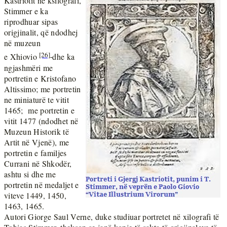
Kastriotit në ksilografi,
Stimmer e ka
riprodhuar sipas
origjinalit, që ndodhej
në muzeun
[26]
e Xhiovio
dhe ka
ngjashmëri me
portretin e Kristofano
Altissimo; me portretin
ne miniaturë te vitit
1465;
me portretin e
vitit 1477 (ndodhet në
Muzeun Historik të
Artit në Vjenë), me
portretin e familjes
Currani në Shkodër,
ashtu si dhe me
portretin në medaljet e
viteve 1449, 1450,
1463, 1465.
Autori Giorge Saul Verne, duke studiuar portretet në xilografi të