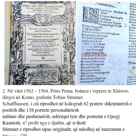
2. N
ë vitet 1562 – 1564,
Petro Perna, botuesi i veprave te Xhiovio,
dërgoi në Komo, grafistin Tobias Stimmer
Schaffhausen
, i cili
riprodhoi në ksilografi 62 portere shkrimtarësh e
poetësh dhe 138 portrete personalitetesh
militare dhe pushtetarësh, ndërmjet tyre dhe portretin e Gjergj
Kastriotit,
n? profil nga e djathta,
që si thotë
Stimmer e riprodhoi sipas origjinalit, që ndodhej në muzeumin e
[26]