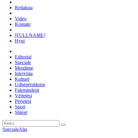
Redaksia
Video
Kontakt
[FULLNAME]
Hyni
Editorial
Speciale
Mendime
Intervista
Kulturë
Udhëpërshkrim
Faleminderit
Vërtetësi
Përjetësi
Sport
Shtesë
Speciale
Alia