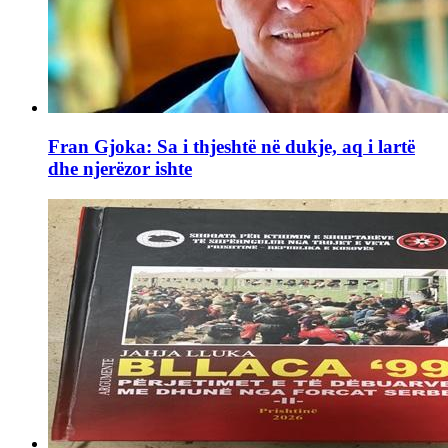
Fran Gjoka: Sa i thjeshtë në dukje, aq i lartë
dhe njerëzor ishte