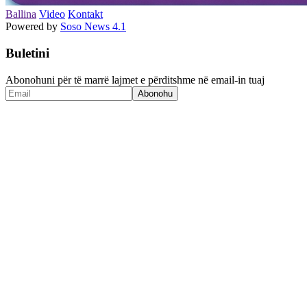
Ballina
Video
Kontakt
Powered by
Soso News 4.1
Buletini
Abonohuni për të marrë lajmet e përditshme në email-in tuaj
Abonohu