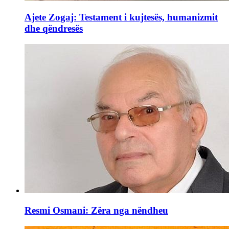
Ajete Zogaj: Testament i kujtesës, humanizmit
dhe qëndresës
Resmi Osmani: Zëra nga nëndheu