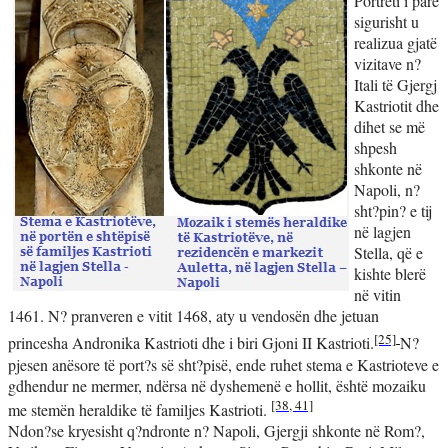
Portreti i parë
sigurisht u
realizua gjatë
vizitave n?
Itali të Gjergj
Kastriotit dhe
dihet se më
shpesh
shkonte në
Napoli, n?
sht?pin? e tij
në lagjen
Stella, që e
kishte blerë
në vitin
1461. N? pranveren e vitit 1468, aty u vendosën dhe jetuan
[25]
princesha Andronika Kastrioti dhe i biri Gjoni II Kastrioti.
N?
pjesen anësore të port?s së sht?pisë, ende ruhet stema e Kastrioteve e
gdhendur ne mermer, ndërsa në dyshemenë e hollit, është mozaiku
[38, 41]
me stemën heraldike të familjes Kastrioti.
Ndon?se kryesisht q?ndronte n? Napoli, Gjergji shkonte në Rom?,