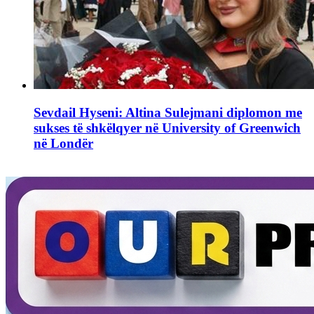
Sevdail Hyseni: Altina Sulejmani diplomon me
sukses të shkëlqyer në University of Greenwich
në Londër