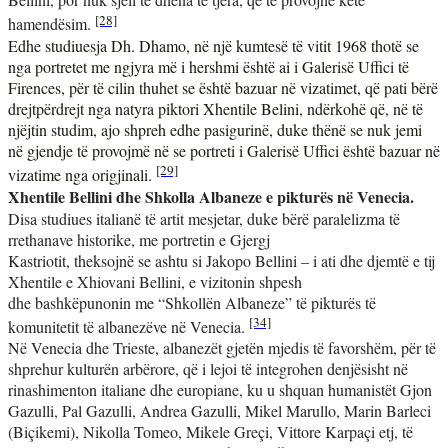
[28]
hamendësim.
Edhe studiuesja Dh. Dhamo, në një kumtesë të vitit 1968 thotë se
nga portretet me ngjyra më i hershmi është ai i Galerisë Uffici të
Firences, për të cilin thuhet se është bazuar në vizatimet, që pati bërë
drejtpërdrejt nga natyra piktori Xhentile Belini, ndërkohë që, në të
njëjtin studim, ajo shpreh edhe pasigurinë, duke thënë se nuk jemi
në gjendje të provojmë në se portreti i Galerisë Uffici është bazuar në
[29]
vizatime nga origjinali.
Xhentile Bellini dhe Shkolla Albaneze e pikturës në Venecia.
Disa studiues italianë të artit mesjetar, duke bërë paralelizma të
rrethanave historike, me portretin e Gjergj
Kastriotit, theksojnë se ashtu si Jakopo Bellini – i ati dhe djemtë e tij
Xhentile e Xhiovani Bellini, e vizitonin shpesh
dhe bashkëpunonin me “Shkollën Albaneze” të pikturës të
[34]
komunitetit të albanezëve në Venecia.
Në Venecia dhe Trieste, albanezët gjetën mjedis të favorshëm, për të
shprehur kulturën arbërore, që i lejoi të integrohen denjësisht në
rinashimenton italiane dhe europiane, ku u shquan humanistët Gjon
Gazulli, Pal Gazulli, Andrea Gazulli, Mikel Marullo, Marin Barleci
(Biçikemi), Nikolla Tomeo, Mikele Greçi, Vittore Karpaçi etj, të