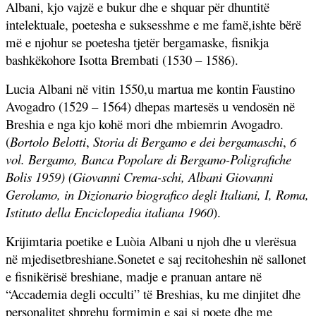
Albani, kjo vajzë e bukur dhe e shquar për dhuntitë
intelektuale, poetesha e suksesshme e me famë,ishte bërë
më e njohur se poetesha tjetër bergamaske, fisnikja
bashkëkohore Isotta Brembati (1530 – 1586).
Lucia Albani në vitin 1550,u martua me kontin Faustino
Avogadro (1529 – 1564) dhepas martesës u vendosën në
Breshia e nga kjo kohë mori dhe mbiemrin Avogadro.
(
Bortolo Belotti
,
Storia di Bergamo e dei bergamaschi
,
6
vol. Bergamo, Banca Popolare di Bergamo-Poligrafiche
Bolis 1959) (Giovanni Crema-schi,
Albani Giovanni
Gerolamo
, in Dizionario biografico degli Italiani, I, Roma,
Istituto della Enciclopedia italiana 1960
).
Krijimtaria poetike e Luòia Albani u njoh dhe u vlerësua
në mjedisetbreshiane.Sonetet e saj recitoheshin në sallonet
e fisnikërisë breshiane, madje e pranuan antare në
“Accademia degli occulti” të Breshias, ku me dinjitet dhe
personalitet shprehu formimin e saj si poete dhe me