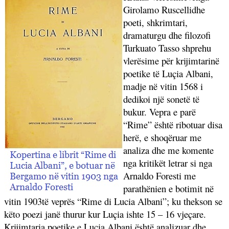
Girolamo Ruscellidhe
poeti, shkrimtari,
dramaturgu dhe filozofi
Turkuato Tasso shprehu
vlerësime për krijimtarinë
poetike të Luçia Albani,
madje në vitin 1568 i
dedikoi një sonetë të
bukur. Vepra e parë
“Rime” është ribotuar disa
herë, e shoqëruar me
analiza dhe me komente
nga kritikët letrar si nga
Arnaldo Foresti me
parathënien e botimit në
vitin 1903të veprës “Rime di Lucia Albani”; ku thekson se
këto poezi janë thurur kur Luçia ishte 15 – 16 vjeçare.
Krijimtaria poetike e Luçia Albani është analizuar dhe