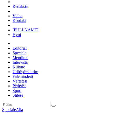
Redaksia
Video
Kontakt
[FULLNAME]
Hyni
Editorial
Speciale
Mendime
Intervista
Kulturë
Udhëpërshkrim
Faleminderit
Vërtetësi
Përjetësi
Sport
Shtesë
Speciale
Alia