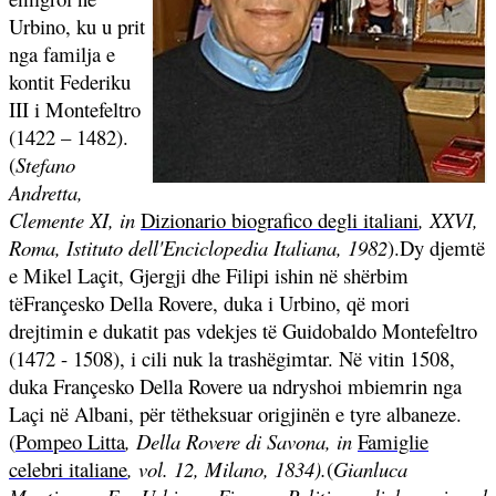
Urbino, ku u prit
nga familja e
kontit Federiku
III i Montefeltro
(1422 – 1482).
(
Stefano
Andretta,
Clemente XI, in
Dizionario biografico degli italiani
, XXVI,
Roma, Istituto dell'Enciclopedia Italiana, 1982
).
Dy djemtë
e Mikel Laçit, Gjergji dhe Filipi ishin në shërbim
tëFrançesko Della Rovere, duka i Urbino, që mori
drejtimin e dukatit pas vdekjes të Guidobaldo Montefeltro
(1472 - 1508), i cili nuk la trashëgimtar. Në vitin 1508,
duka Françesko Della Rovere ua ndryshoi mbiemrin nga
Laçi në Albani, për tëtheksuar origjinën e tyre albaneze.
(
Pompeo Litta
,
Della Rovere di Savona, in
Famiglie
celebri italiane
, vol. 12, Milano, 1834).
(
Gianluca