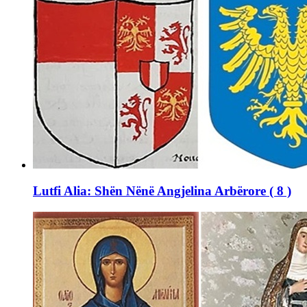
Lutfi Alia: Shën Nënë Angjelina Arbërore ( 8 )