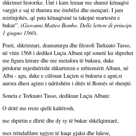
shkrimet historike. Unë i kam lexuar me shumë kënaqësi
vargjet e saj të thurura me ëmbëlsi dhe mençuri. I jam
mirënjohës, që pata kënaqësinë ta takojnë martesën e
bukur”.
(
Giovanni Matteo Bembo. Delle lettere di principi.
1 giugno 1560
).
Poeti,
shkrimtari, dramaturgu dhe filozofi Turkuato Tasso,
në vitin 1568 i dedikoi Luçia Albani një sonetë ku shprehet
me figura letrare dhe me metafora të bukura, duke
përdorur mjeshtërisht shkurtimin e mbiemërit Albani, në
Alba - agu, duke e cilësuar Luçien si bukuria e agut,si
aurora dhesi agimi i ndritshëm i ditës të Romës së shenjtë.
Soneta e Torkuato Tasso, dedikuar Luçia Albani:
O dritë me rreze qielli kaltërosh,
me shpirtin e dlirtë dhe dy sy të bukur shkëlqimtarë,
mes trëndafilave ngjyre të kuqe gjaku dhe luleve,