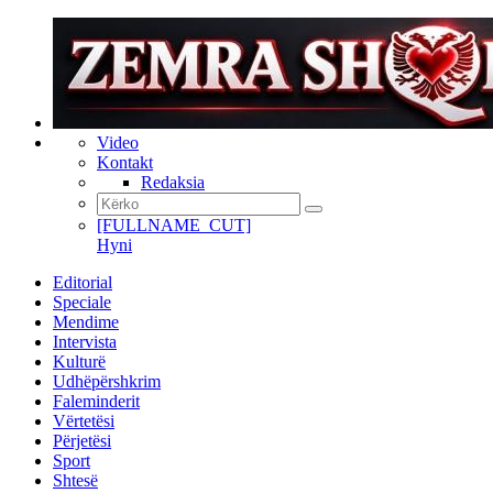
Video
Kontakt
Redaksia
[FULLNAME_CUT]
Hyni
Editorial
Speciale
Mendime
Intervista
Kulturë
Udhëpërshkrim
Faleminderit
Vërtetësi
Përjetësi
Sport
Shtesë