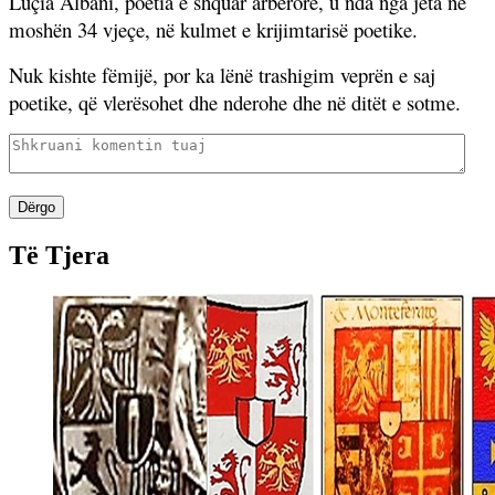
Luçia Albani, poetia e shquar arbërore, u nda nga jeta në
moshën 34 vjeçe, në kulmet e krijimtarisë poetike.
Nuk kishte fëmijë, por ka lënë trashigim veprën e saj
poetike, që vlerësohet dhe nderohe dhe në ditët e sotme.
Dërgo
Të Tjera