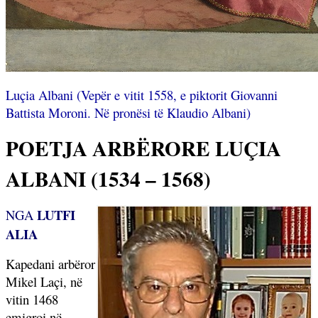
Luçia Albani (Vepër e vitit 1558, e piktorit Giovanni
Battista Moroni. Në pronësi të Klaudio Albani)
POETJA ARBËRORE LUÇIA
ALBANI (1534 – 1568)
LUTFI
NGA
ALIA
Kapedani arbëror
Mikel Laçi, në
vitin 1468
emigroi në