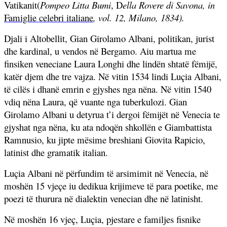
Vatikanit(
Pompeo Litta Bumi
, D
ella Rovere di Savona, in
Famiglie celebri italiane
, vol. 12, Milano, 1834).
Djali i Altobellit, Gian Girolamo Albani, politikan, jurist
dhe kardinal, u vendos në Bergamo. Aiu martua me
finsiken veneciane Laura Longhi dhe lindën shtatë fëmijë,
katër djem dhe tre vajza. Në vitin 1534 lindi Luçia Albani,
të cilës i dhanë emrin e gjyshes nga nëna. Në vitin 1540
vdiq nëna Laura, që vuante nga tuberkulozi. Gian
Girolamo Albani u detyrua t’i dergoi fëmijët në Venecia te
gjyshat nga nëna, ku ata ndoqën shkollën e Giambattista
Ramnusio, ku jipte mësime breshiani Giovita Rapicio,
latinist dhe gramatik italian.
Luçia Albani në përfundim të arsimimit në Venecia, në
moshën 15 vjeçe iu dedikua krijimeve të para poetike, me
poezi të thurura në dialektin venecian dhe në latinisht.
Në moshën 16 vjeç, Luçia, pjestare e familjes fisnike