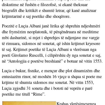
diskutime në fushën e filozofisë, si ekanë theksuar
biografët dhe kritikët e shumtë letrar, që kanë analizuar
krijimtarinë e saj poetike dhe shoqërore.
Poezitë e Luçia Albani janë lirika që shprehin ndjeshmëri
dhe frymëzim neoplatonik, të përqëndruara në meditime
mbi dashurinë, si mjet i shprehjes të ndjenjave me vargje
të rimuara, sidomos në sonetat, që ishin krijimet kryesore
të saj. Krijimet poetike të Luçia Albani u vlerësuan nga
poeti Girolamo Ruscelli, i cilipërshiu dy nga sonetat e saj,
në “Antologjia e poetëve breshianë” e botuar në vitin 1553.
Luçia e bukur, fisnike, e mençur dhe plot dinamizëm dhe
entusiazëm rinor, në moshën 16 vjeçe u shqua si poete me
krijime të shumta sidomos me sonetat. Në vitin 1553,
Luçia zgjodhi 31 soneta dhe i bototi në veprën e parë
poetike me titull “Rime”.
Krahas vlerësimevenga