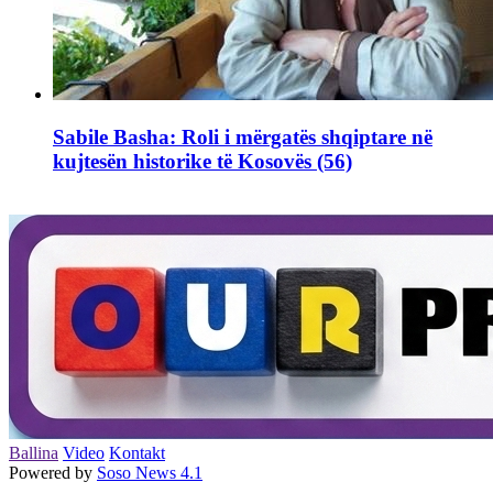
Sabile Basha: Roli i mërgatës shqiptare në
kujtesën historike të Kosovës (56)
Ballina
Video
Kontakt
Powered by
Soso News 4.1