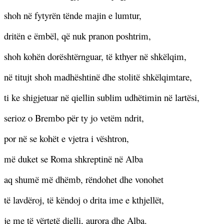
shoh në fytyrën tënde majin e lumtur,
dritën e ëmbël, që nuk pranon poshtrim,
shoh kohën dorështërnguar, të kthyer në shkëlqim,
në titujt shoh madhështinë dhe stolitë shkëlqimtare,
ti ke shigjetuar në qiellin sublim udhëtimin në lartësi,
serioz o Brembo për ty jo vetëm ndrit,
por në se kohët e vjetra i vështron,
më duket se Roma shkreptinë në Alba
aq shumë më dhëmb, rëndohet dhe vonohet
të lavdëroj, të këndoj o drita ime e kthjellët,
je me të vërtetë dielli, aurora dhe Alba.