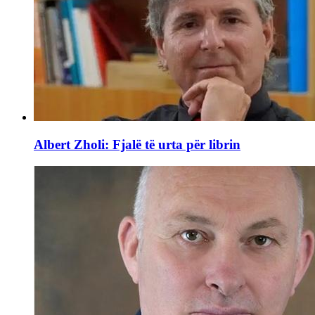
Albert Zholi: Fjalë të urta për librin