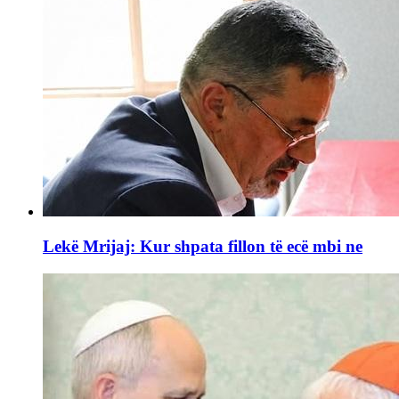
Lekë Mrijaj: Kur shpata fillon të ecë mbi ne