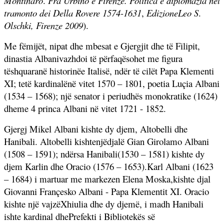
Montinaro
.
Fra Urbino e Firenze. Politica e diplomazia nel
tramonto dei Della Rovere 1574-1631
,
EdizioneLeo S
.
Olschki, Firenze 2009
).
Me fëmijët, nipat dhe mbesat e Gjergjit dhe të Filipit,
dinastia Albanivazhdoi të përfaqësohet me figura
tëshquaranë historinëe Italisë, ndër të cilët Papa Klementi
XI; tetë kardinalënë vitet 1570 – 1801, poetia Luçia Albani
(1534 – 1568); një senator i periudhës monokratike (1624)
dheme 4 princa Albani në vitet 1721 - 1852.
Gjergj Mikel Albani kishte dy djem, Altobelli dhe
Hanibali. Altobelli kishtenjëdjalë Gian Girolamo Albani
(1508 – 1591); ndërsa Hanibali(1530 – 1581) kishte dy
djem Karlin dhe Oracio (1576 – 1653).Karl Albani (1623
– 1684) i martuar me markezen Elena Moska,kishte djal
Giovanni Françesko Albani -
Papa Klementit XI. Oracio
kishte një vajzëXhiulia dhe dy djemë, i madh Hanibali
ishte kardinal dhePrefekti i Bibliotekës së