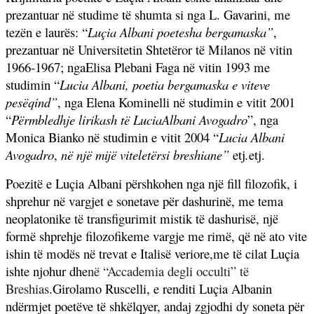
prezantuar në studime të shumta si nga
L. Gavarini, me
tezën e laurës: “
Luçia Albani poetesha bergamaska”
,
prezantuar në Universitetin Shtetëror të Milanos në vitin
1966-1967;
nga
Elisa Plebani Faga në vitin 1993 me
studimin “
Lucia Albani, poetia bergamaska e viteve
pesëqind”
, nga Elena Kominelli në studimin e vitit 2001
“
Përmbledhje lirikash të LuciaAlbani Avogadro
”, nga
Monica Bianko në studimin e vitit 2004 “
Lucia Albani
Avogadro
,
në një mijë viteletërsi breshiane”
etj
.
etj.
Poezitë e Luçia Albani përshkohen nga një fill filozofik, i
shprehur në vargjet e sonetave për dashurinë, me tema
neoplatonike të transfigurimit mistik të dashurisë, një
formë shprehje filozofikeme vargje me rimë, që në ato vite
ishin të modës në trevat e Italisë veriore,me të cilat Luçia
ishte njohur dhe
në “Accademia degli occulti” të
Breshias
.Girolamo Ruscelli, e renditi Luçia Albanin
ndërmjet poetëve të shkëlqyer, andaj zgjodhi dy soneta për