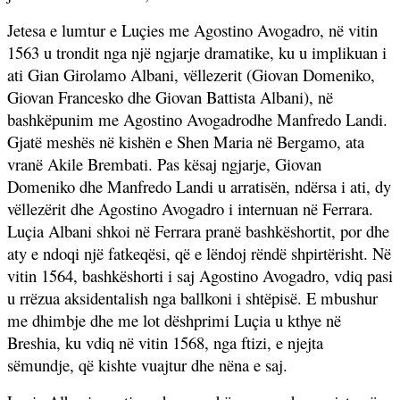
Jetesa e lumtur e Luçies me Agostino Avogadro, në vitin
1563 u trondit nga një ngjarje dramatike, ku u implikuan i
ati Gian Girolamo Albani, vëllezerit
(Giovan Domeniko,
Giovan Francesko dhe Giovan Battista Albani), në
bashkëpunim me
Agostino Avogadro
dhe Manfredo Landi.
Gjatë meshës në kishën e Shen Maria në Bergamo, ata
vranë Akile Brembati. Pas kësaj ngjarje, Giovan
Domeniko dhe Manfredo Landi u arratisën, ndërsa i ati, dy
vëllezërit dhe Agostino Avogadro i internuan në Ferrara.
Luçia Albani shkoi në Ferrara
pranë bashkëshortit, por dhe
aty e ndoqi një fatkeqësi, që e lëndoj rëndë shpirtërisht. Në
vitin 1564, bashkëshorti i saj Agostino Avogadro, vdiq pasi
u rrëzua aksidentalish nga ballkoni i shtëpisë. E mbushur
me dhimbje dhe me lot dëshprimi Luçia u kthye në
Breshia, ku vdiq në vitin 1568, nga ftizi, e njejta
sëmundje, që kishte vuajtur dhe nëna e saj.