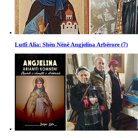
Lutfi Alia: Shën Nënë Angjelina Arbërore (7)