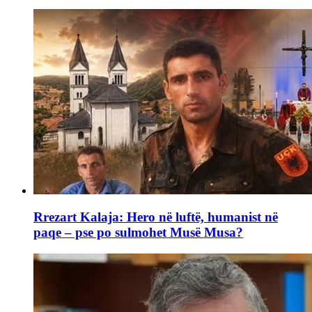
Rrezart Kalaja: Hero në luftë, humanist në
paqe – pse po sulmohet Musë Musa?