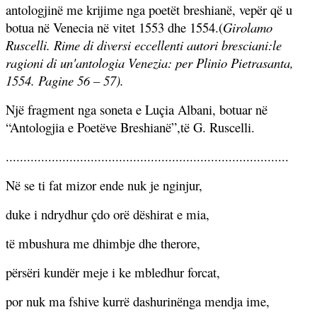
antologjinë me krijime nga poetët breshianë, vepër që u
botua në Venecia në vitet 1553 dhe 1554.
(
Girolamo
Ruscelli. Rime di diversi eccellenti autori bresciani
:le
ragioni di un'antologia
Venezia: per Plinio Pietrasanta,
1554. Pagine 56 – 57)
.
Një fragment nga soneta e Luçia Albani, botuar në
“Antologjia e Poetëve Breshianë”,të G. Ruscelli.
................................................................................
Në se ti fat mizor ende nuk je nginjur,
duke i ndrydhur çdo orë dëshirat e mia,
të mbushura me dhimbje dhe therore,
përsëri kundër meje i ke mbledhur forcat,
por nuk ma fshive kurrë dashurinënga mendja ime,