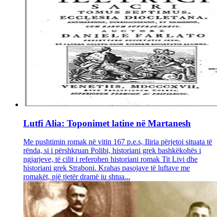
Lutfi Alia: Toponimet latine në Martanesh
Me pushtimin romak në vitin 167 p.e.s, Iliria përjetoi situata të
rënda, si i përshkruan Polibi, historiani grek bashkëkohës i
ngjarjeve, të cilit i referohen historiani romak Tit Livi dhe
historiani grek Straboni. Krahas pasojave të luftave me
romakët, një tjetër dramë iu shtua...