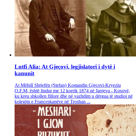
Lutfi Alia: At Gjeçovi, legjislatori i dytë i
kanunit
At Mëhill Shtjefën (Stefan) Kostandin Gjeçovi-Kryeziu
O.F.M, është lindur me 12 korrik 1874 në Janjeva - Kosovë,
ku kreu shkollen fillore dhe në vazhdim u dërgua të studioi në
kolegjin e Franceskanëve në Troshan ...