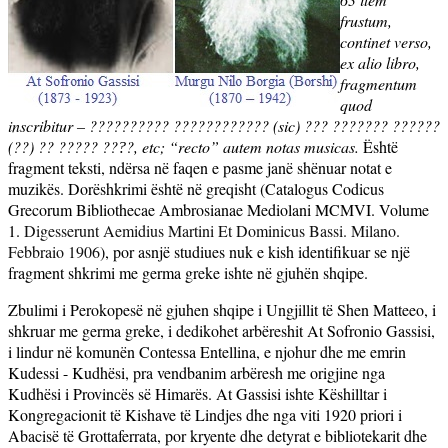
frustum,
continet verso,
ex alio libro,
fragmentum
quod
inscribitur –
?????????? ???????????? (sic) ??? ??????? ??????
(??) ?? ????? ??
?, etc; “recto” autem notas musicas.
Është
?
fragment teksti, ndërsa në faqen e pasme janë shënuar notat e
muzikës. Dorëshkrimi është në greqisht (Catalogus Codicus
Grecorum Bibliothecae Ambrosianae
Mediolani MCMVI
. Volume
1.
Digesserunt Aemidius Martini Et Dominicus Bassi. Milano.
Febbraio 1906
), por asnjë studiues nuk e kish identifikuar se një
fragment shkrimi me germa greke ishte në gjuhën shqipe.
Zbulimi i Perokopesë në gjuhen shqipe i Ungjillit të Shen Matteeo, i
shkruar me germa greke, i dedikohet arbëreshit At Sofronio Gassisi,
i lindur në komunën Contessa Entellina, e njohur dhe me emrin
Kudessi - Kudhësi, pra vendbanim arbëresh me origjine nga
Kudhësi i Provincës së Himarës. At Gassisi ishte Këshilltar i
Kongregacionit të Kishave të Lindjes dhe nga viti 1920 priori i
Abacisë të Grottaferrata, por kryente dhe detyrat e bibliotekarit dhe