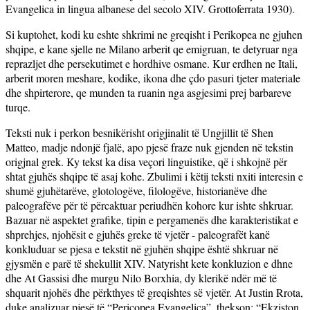
Evangelica in lingua albanese del secolo XIV. Grottoferrata 1930).
Si kuptohet, kodi ku eshte shkrimi ne greqisht i Perikopea ne gjuhen
shqipe, e kane sjelle ne Milano arberit qe emigruan, te detyruar nga
reprazljet dhe persekutimet e hordhive osmane. Kur erdhen ne Itali,
arberit moren meshare, kodike, ikona dhe çdo pasuri tjeter materiale
dhe shpirterore, qe munden ta ruanin nga asgjesimi prej barbareve
turqe.
Teksti nuk i perkon besnikërisht origjinalit të Ungjillit të Shen
Matteo, madje ndonjë fjalë, apo pjesë fraze nuk gjenden në tekstin
origjnal grek. Ky tekst ka disa veçori linguistike, që i shkojnë për
shtat gjuhës shqipe të asaj kohe. Zbulimi i këtij teksti nxiti interesin e
shumë gjuhëtarëve, glotologëve, filologëve, historianëve dhe
paleografëve për të përcaktuar periudhën kohore kur ishte shkruar.
Bazuar në aspektet grafike, tipin e pergamenës dhe karakteristikat e
shprehjes, njohësit e gjuhës greke të vjetër - paleografët kanë
konkluduar se pjesa e tekstit në gjuhën shqipe është shkruar në
gjysmën e parë të shekullit XIV. Natyrisht kete konkluzion e dhne
dhe At Gassisi dhe murgu Nilo Borxhia, dy klerikë ndër më të
shquarit njohës dhe përkthyes të greqishtes së vjetër. At Justin Rrota,
duke analizuar pjesë të “Pericopea Evangelica”, thekson: “Ekziston