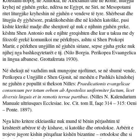
Konstanti-nopoj, në Antiokia, në Aleksandri dhe në Romë, liturgjia
kryhej në gjuhën greke, ndërsa ne Egjypt, ne Siri, ne Mesopotami
ritet liturgjike kryheshin në gjuhën e vendeve të tyre. Shërbesat dhe
litugjia dy gjyhësore, praktikoheshin dhe në kishën katolike, pasi
kishte klerikë madje dhe shenjtorë që nuk e njihnin gjuhën greke,
kështu Shen Antonio nuk e njihte greqishten dhe kur u takua me dy
filozofë grekë komunikoi me përkthyes, ashtu si Shen Prokopi
Martir, e përktheu ungjillin në gjuhën siriane, sepse gjuha greke nuk
njihej nga bashkeqytetarët e tij. (Nilo Borgia. Perikopea Evaangelica
in lingua albanese. Grottaferrata 1930).
Në shekujt në vazhdim nuk mungojne njoftimet, se në shumë vende,
Perikopea e Ungjillit e Shen Gjonit, në meshën e Pashkës këndohej
ne gjuhën e popullit si thekson Nilles:
Praedicationis evangelicae
consensum per totum orbem ab Apostoliss uniformiter factum, licet
diversis linguis et in remotis terrae partibus
. (Nilles N. Kalendarium
Manuale ultriusques Ecclesiae. loc. Cit. tom II, faqe 314 – 315: Oeni
– Ponte. 1897).
Nga këto kritere ekleiastike nuk mund të bënin përjashtim të
krishterët arbëror të dy kishave, si katolike dhe ortodokse.
Arbërit e
trojeve jugore kishin përqafuar kishën bizantine – ortodokse dhe si