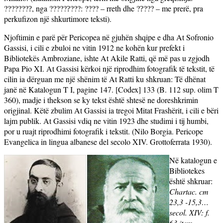
???????
, nga ?????
???: ???? – rreth dhe ?
??? – me prer
ë, pra
?
?
?
perkufizon një shkurtimore teksti).
Njoftimin e parë për Pericopea në gjuhën shqipe e dha At Sofronio
Gassisi, i cili e zbuloi ne vitin 1912 ne kohën kur prefekt i
Bibliotekës Ambroziane, ishte At Akile Ratti, që më pas u zgjodh
Papa Pio XI. At Gassisi kërkoi një riprodhim fotografik të tekstit, të
cilin ia dërguan me një shënim të At Ratti ku shkruan:
Të dhënat
janë në Katalogun T I, pagine 147. [Codex] 133 (B. 112 sup. olim T
360), madje i thekson se ky tekst është shtesë ne doreshkrimin
origjinal. Këtë zbulim At Gassisi ia tregoi Mitat Frashërit, i cili e bëri
lajm publik. At Gassisi vdiq ne vitin 1923 dhe studimi i tij humbi,
por u ruajt riprodhimi fotografik i tekstit. (Nilo Borgia. Pericope
Evangelica in lingua albanese del secolo XIV. Grottoferrata 1930).
Në katalogun e
Bibliotekes
është shkruar:
Chartac. cm
23,3 -15,3…
secol. XIV: f.
63 item