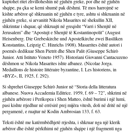
kuptohet ritet zhvilloheshin në gjuhën greke, por dhe në gjuhën
shqipe, pa çka se kemi shumë pak dëshmi. Të mos harrojmë se
kishte arbëror që shkruanin në gjuhën e tyre, ashtu si shkruanin në
gjuhën greke, si arvanitit Nikola Masarites në shekullin XII,
shkrimtar i shquar, që shkruajti në greqisht “Varri i Shenjtë në
Jerusalem” dhe “Apostujt e Shenjtë të Kostantinopolit” (August
Heisenberg. Die Grebeskirche und Apostelkirche zwei Basiliken
Konstantins, Leipzig
C. Hinrichs
1908). Masarrites është autori i
poemës dedikuar Shen Pietrit dhe Shen Palit (Giuseppe Schirò
Junior. Atti Istituto Veneto 1957). Historiani Giovanni Cantacuzeno
dëshmon se Nikola Masarites ishte albanez. (Nicolae Jorga.
Medaillons de histoire littéraire byzantine, I. Les historiens, in
«BYZ», II, 1925, f. 292).
Si shprehet Giuseppe Schirò Junior në “Storia della litteratura
albanese. Nuova Accademia Editrice. 1959, f. 69 – 72”, shkrimi në
gjuhën arbërore i Perikopea i Shen Matteo, është burimi i një lumi,
pasi kishte rrjedhur në errësirë prej mijëra vitesh, doli në dritë në një
pergamenë, e ruajtur në Kodin Ambrosian 133, f. 63.
Teksti është me katërmbëdhjetë rrjeshta, i shkruar nga një klerik
arbëror dhe është përkthimi në gjuhën shqipe i një fragmenti nga