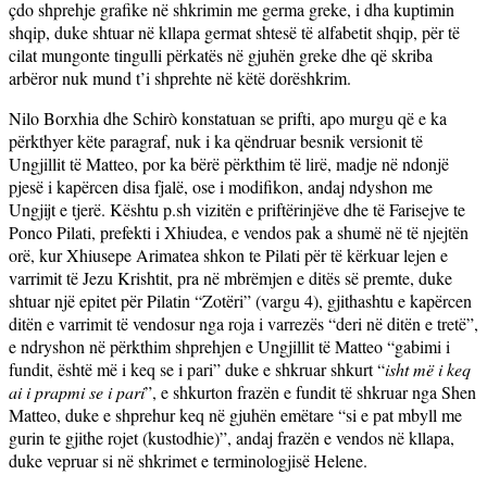
çdo shprehje grafike në shkrimin me germa greke, i dha kuptimin
shqip, duke shtuar në kllapa germat shtesë të alfabetit shqip, për të
cilat mungonte tingulli përkatës në gjuhën greke dhe që skriba
arbëror nuk mund t’i shprehte në këtë dorëshkrim.
Nilo Borxhia dhe Schirò konstatuan se prifti, apo murgu që e ka
përkthyer këte paragraf, nuk i ka qëndruar besnik versionit të
Ungjillit të Matteo, por ka bërë përkthim të lirë, madje në ndonjë
pjesë i kapërcen disa fjalë, ose i modifikon, andaj ndyshon me
Ungjijt e tjerë. Kështu p.sh vizitën e priftërinjëve dhe të Farisejve te
Ponco Pilati, prefekti i Xhiudea, e vendos pak a shumë në të njejtën
orë, kur Xhiusepe Arimatea shkon te Pilati për të kërkuar lejen e
varrimit të Jezu Krishtit, pra në mbrëmjen e ditës së premte, duke
shtuar një epitet për Pilatin “Zotëri” (vargu 4), gjithashtu e kapërcen
ditën e varrimit të vendosur nga roja i varrezës “deri në ditën e tretë”,
e ndryshon në përkthim shprehjen e Ungjillit të Matteo “gabimi i
fundit, është më i keq se i pari” duke e shkruar shkurt “
isht
më i keq
ai i prapmi se i pari
”, e shkurton frazën e fundit të shkruar nga Shen
Matteo, duke e shprehur keq në gjuhën emëtare “si e pat mbyll me
gurin te gjithe rojet (kustodhie)”, andaj frazën e vendos në kllapa,
duke vepruar si në shkrimet e terminologjisë Helene.