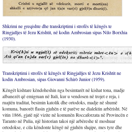
Shkrimi ne greqishte dhe transkriptimi i strofës të këngës te
Ringjalljes të Jezu Krishtit,
në kodin Ambrosian sipas Nilo Borxhia
(1930).
Transkriptimi i strofës të këngës të Ringjalljes të Jezu Krishtit ne
kodin Ambrosian,
sipas Giovanni Schirò Junior (1959).
Këngët kishtare këndoheshin nga besimtarët në kishat tona, madje
albanezët që emigruan në Itali, kur u vendosen në trojet e reja, i
ruajtën traditat, besimin katolik dhe ortodoks, madje në shumë
komuna, banorët flasin gjuhën e të parëve ne dialektin arbërisht. Në
vitin 1866, gjatë një vizite në komunën Roccaforzata në Provincën e
Taranto në Pulia, një historian takoi një arbëreshe të moshuar
ortodokse, e cila këndonte këngë në gjuhën shqipe, mes tyre dhe