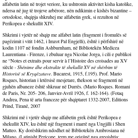
alfabetin latin në trojet veriore, ku ushtronin aktivitet kisha katolike,
ndersa në jug të trojeve arbërore, nën ndikimin e kishës bizantine –
ortodokse, shqipja shkruhej me alfabetin grek, si rezulton në
Perikopea e shekullit XIV.
Shkrimi i vjetër në shqip me alfabet latin (fragment i fromulës së
pagëzimit i vitit 1462, i Imzot Pal Engjelli), është i përfshirë në
kodin 1107 në fondin Ashburnham, në Bibliotekën Medicea
Laurentiana - Firenze, i zbuluar nga Nicolae Jorga, i cili e publikoi
ne “Notes et extraits pour servir à l’Histoire des croisades au XV
siècle -
Shënime dhe ekstrakte të shekullit XV në shërbim të
Historisë së Kryqëzatave
. Bucarest, 1915, f.195). Prof. Mario
Roques, historian i letërsisë mesjetare, thekson se fragmenti në
gjuhën albaneze është shkruar në Durrës. (Mario Roques. Romani
de Paris, Nr. 205- 206, Janvier-Avril 1926, f. 162-164). (
Fotaq
Andrea, Pena të arta franceze për shqiptaret 1332-2007, Editions
Prind, Tiranë, 2007
Shkrimi më i vjetër shqip me alfabetin grek është Perikopea e
shekullit XIV, ku është një fragment i marrë nga Ungjilli i Shen
Matteo. Ky dorëshkrim ndodhet në Bibliotekën Ambrosiana në
Milano. (Latinisht Pericope, term me origjinë nga greqishtja: