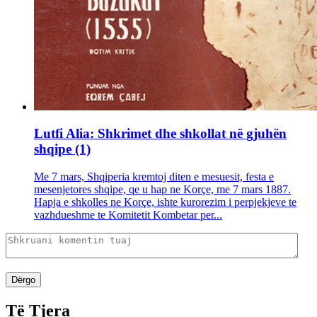
Lutfi Alia: Shkrimet dhe shkollat në gjuhën
shqipe (1)
Me 7 mars, Shqiperia kremtoj diten e mesuesit, festa e
mesenjetores shqipe, qe u hap ne Korçe, me 7 mars 1887.
Hapja e shkolles ne Korçe, ishte kurorezim i perpjekjeve te
vazhdueshme te Komitetit Kombetar per...
Dërgo
Të Tjera