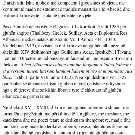
të arkivistit. Ishte njohësi më kompetent i greqishtes së vjeter, me
kontribut të madh ne studimet e traditës manastiriale të Abacisë dhe
të dorëshkrimeve të lashta në greqishten e vjetër.
Pas dëshmisë në arkivën e Raguzës, i 14 korrikut të vitit 1285 për
gjuhën shqipe (Thallòczy, Jire?ek, Šufflay. Acta et Diplomata Res
Albaniae, mediae aetatis illustranti. Vol I Annos 344 - 1343.
Vindebone 1913), ekzistenca e shkrimeve në gjuhën albaneze në
shekullin XIV dëshmohet nga Gullielmus Adae, Ipeshkëvi i Tivarit,
i cili në “Directorium ad passagium faciendum” në pseudo Brocardo
thekson: “
Licet Albanenses aliam omnino linguam a latina habeant
et diversam, tanem litteram latinam habent in uso et in omnibus suis
libris”.
(lib. I, parte VIII, anno 1322). Nga kjo dëshmi e viti 1322
qartësohet se albanezët flisnin gjuhën e tyre, që ishte e ndryshme
nga e të tjerëve dhe se kishin librat e tyre të shkruara në gjuhën
albaneze me germa latine.
Në shekujt XV – XVIII, shkrimet në gjuhën arbërore u shtuan, me
formulën e pagëzimit, me përkthime të Ungjilleve, me meshare, me
katekizma dhe me poezi fetare te dedikuara shenjëtorëve, madje dhe
me poezi origjinale të klerikëve arbëror, kësisoj literaturës fetare në
latinishte dhe në greqishte, iu shtuan shkrimet në gjuhën amëtare,