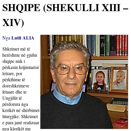
SHQIPE (SHEKULLI XIII –
XIV)
Lutfi ALIA
Nga
Sh
krimet më të
herëshme në gjuhn
shqipe nuk i
përkasin krijimtarisë
letrare, por
përkthime të
doreshkrimeve
fetaare dhe te
Ungjillit të
përdorura nga
kerikët në shërbimet
liturgjike. Shkrimet
e para janë realizuar
nga klerikët me