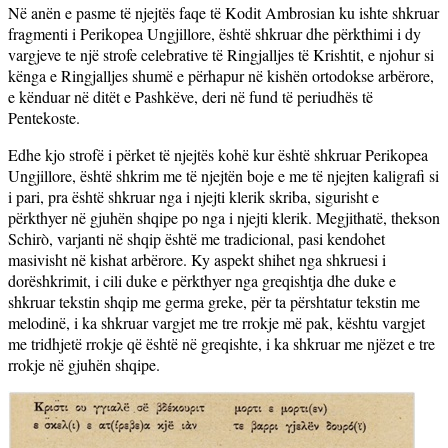
Në anën e pasme të njejtës faqe të Kodit Ambrosian ku ishte shkruar
fragmenti i Perikopea Ungjillore, është shkruar dhe përkthimi i dy
vargjeve te një strofe celebrative të Ringjalljes të Krishtit, e njohur si
kënga e Ringjalljes shumë e përhapur në kishën ortodokse arbërore,
e kënduar në ditët e Pashkëve, deri në fund të periudhës të
Pentekoste.
Edhe kjo strofë i përket të njejtës kohë kur është shkruar Perikopea
Ungjillore, është shkrim me të njejtën boje e me të njejten kaligrafi si
i pari, pra është shkruar nga i njejti klerik skriba, sigurisht e
përkthyer në gjuhën shqipe po nga i njejti klerik. Megjithatë, thekson
Schirò, varjanti në shqip është me tradicional, pasi kendohet
masivisht në kishat arbërore. Ky aspekt shihet nga shkruesi i
dorëshkrimit, i cili duke e përkthyer nga greqishtja dhe duke e
shkruar tekstin shqip me germa greke, për ta përshtatur tekstin me
melodinë, i ka shkruar vargjet me tre rrokje më pak, kështu vargjet
me tridhjetë rrokje që është në greqishte, i ka shkruar me njëzet e tre
rrokje në gjuhën shqipe.