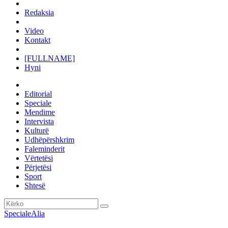
Redaksia
Video
Kontakt
[FULLNAME]
Hyni
Editorial
Speciale
Mendime
Intervista
Kulturë
Udhëpërshkrim
Faleminderit
Vërtetësi
Përjetësi
Sport
Shtesë
Speciale
Alia