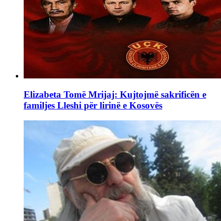
Elizabeta Tomë Mrijaj: Kujtojmë sakrificën e
familjes Lleshi për lirinë e Kosovës