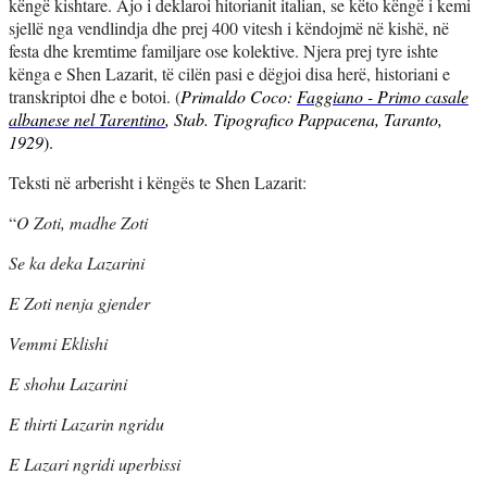
këngë kishtare. Ajo i deklaroi hitorianit italian, se këto këngë i kemi
sjellë nga vendlindja dhe prej 400 vitesh i këndojmë në kishë, në
festa dhe kremtime familjare ose kolektive. Njera prej tyre ishte
kënga e Shen Lazarit, të cilën pasi e dëgjoi disa herë, historiani e
transkriptoi dhe e botoi. (
Primaldo Coco:
Faggiano - Primo casale
albanese nel Tarentino
,
Stab. Tipografico Pappacena, Taranto,
1929
).
Teksti në arberisht i këngës te Shen Lazarit:
“
O Zoti, madhe Zoti
Se ka deka Lazarini
E Zoti nenja gjender
Vemmi Eklishi
E shohu Lazarini
E thirti Lazarin ngridu
E Lazari ngridi uperbissi