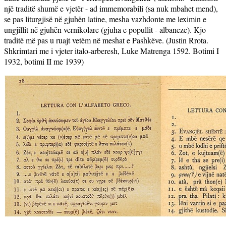
një traditë shumë e vjetër - ad immemorabili (sa nuk mbahet mend),
se pas liturgjisë në gjuhën latine, mesha vazhdonte me leximin e
ungjillit në gjuhën vernikolare (gjuha e popullit - albaneze). Kjo
traditë më pas u ruajt vetëm në meshat e Pashkëve. (Justin Rrota.
Shkrimtari me i vjeter italo-arberesh, Luke Matrenga 1592. Botimi I
1932, botimi II me 1939)