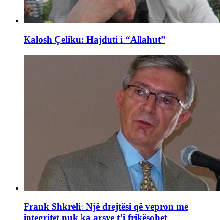
Kalosh Çeliku: Hajduti i “Allahut”
Frank Shkreli: Një drejtësi që vepron me
integritet nuk ka arsye t’i frikësohet