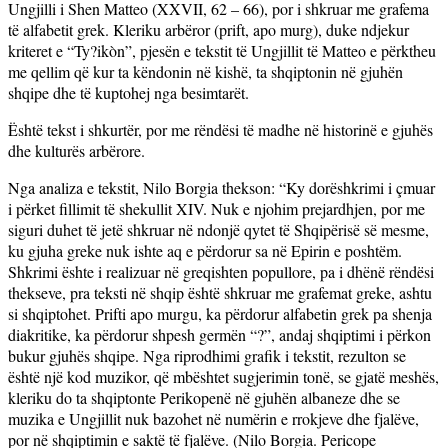
Ungjilli i Shen Matteo (XXVII, 62 – 66), por i shkruar me grafema
të alfabetit grek. Kleriku
arbëror (prift, apo murg), duke ndjekur
kriteret e “Ty
?ik
òn”, pjesën e tekstit të Ungjillit të Matteo e përktheu
me qellim që kur ta këndonin në kishë, ta shqiptonin në gjuhën
shqipe dhe të kuptohej nga besimtarët.
Është tekst i shkurtër, por me rëndësi të madhe në historinë e gjuhës
dhe kulturës arbërore.
Nga analiza e tekstit, Nilo Borgia thekson: “Ky dorëshkrimi i çmuar
i përket fillimit të shekullit XIV. Nuk e njohim prejardhjen, por me
siguri duhet të jetë shkruar në ndonjë qytet të Shqipërisë së mesme,
ku gjuha greke nuk ishte aq e përdorur sa në Epirin e poshtëm.
Shkrimi ështe i realizuar në greqishten popullore, pa i dhënë rëndësi
thekseve, pra teksti në shqip është shkruar me grafemat greke, ashtu
si shqiptohet. Prifti apo murgu, ka përdorur alfabetin grek pa shenja
diakritike, ka përdorur shpesh germën “
?”, andaj shqiptimi i p
ërkon
bukur gjuhës shqipe. Nga riprodhimi grafik i tekstit, rezulton se
është një kod muzikor, që mbështet sugjerimin tonë, se gjatë meshës,
kleriku do ta shqiptonte Perikopenë në gjuhën albaneze dhe se
muzika e Ungjillit nuk bazohet në numërin e rrokjeve dhe fjalëve,
por në shqiptimin e saktë të fjalëve.
(Nilo Borgia. Pericope