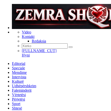
Video
Kontakt
Redaksia
[FULLNAME_CUT]
Hyni
Editorial
Speciale
Mendime
Intervista
Kulturë
Udhëpërshkrim
Faleminderit
Vërtetësi
Përjetësi
Sport
Shtesë