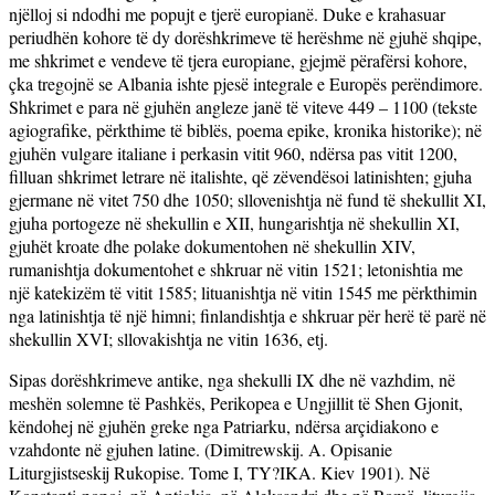
njëlloj si ndodhi me popujt e tjerë europianë. Duke e krahasuar
periudhën kohore të dy dorëshkrimeve të herëshme në gjuhë shqipe,
me shkrimet e vendeve të tjera europiane, gjejmë përafërsi kohore,
çka tregojnë se Albania ishte pjesë integrale e Europës perëndimore.
Shkrimet e para në gjuhën angleze janë të viteve 449 – 1100 (tekste
agiografike, përkthime të biblës, poema epike, kronika historike); në
gjuhën vulgare italiane i perkasin vitit 960, ndërsa pas vitit 1200,
filluan shkrimet letrare në italishte, që zëvendësoi latinishten; gjuha
gjermane në vitet 750 dhe 1050; sllovenishtja në fund të shekullit XI,
gjuha portogeze në shekullin e XII, hungarishtja në shekullin XI,
gjuhët kroate dhe polake dokumentohen në shekullin XIV,
rumanishtja dokumentohet e shkruar në vitin 1521; letonishtia me
një katekizëm të vitit 1585; lituanishtja në vitin 1545 me përkthimin
nga latinishtja të një himni; finlandishtja e shkruar për herë të parë në
shekullin XVI; sllovakishtja ne vitin 1636, etj.
Sipas dorëshkrimeve antike, nga shekulli IX dhe në vazhdim, në
meshën solemne të Pashkës, Perikopea e Ungjillit të Shen Gjonit,
këndohej në gjuhën greke nga Patriarku, ndërsa arçidiakono e
vzahdonte në gjuhen latine. (Dimitrewskij. A. Opisanie
Liturgjistseskij Rukopise. Tome I, TY
?IKA. Kiev 1901). N
ë