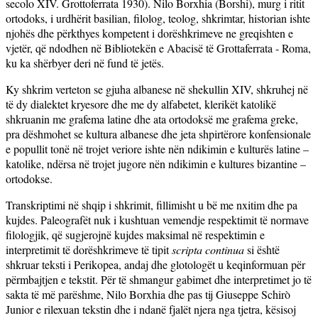
secolo XIV. Grottoferrata 1930). Nilo Borxhia (Borshi), murg i ritit
ortodoks, i urdhërit basilian, filolog, teolog, shkrimtar, historian ishte
njohës dhe përkthyes kompetent i dorëshkrimeve ne greqishten e
vjetër, që ndodhen në Bibliotekën e Abacisë të Grottaferrata - Roma,
ku ka shërbyer deri në fund të jetës.
Ky shkrim verteton se gjuha albanese në shekullin XIV, shkruhej në
të dy dialektet kryesore dhe me dy alfabetet, klerikët katolikë
shkruanin me grafema latine dhe ata ortodoksë me grafema greke,
pra dëshmohet se kultura albanese dhe jeta shpirtërore konfensionale
e popullit tonë në trojet veriore ishte nën ndikimin e kulturës latine –
katolike, ndërsa në trojet jugore nën ndikimin e kultures bizantine –
ortodokse.
Transkriptimi në shqip i shkrimit, fillimisht u bë me nxitim dhe pa
kujdes. Paleografët nuk i kushtuan vemendje respektimit të normave
filologjik, që sugjerojnë kujdes maksimal në respektimin e
interpretimit të dorëshkrimeve të tipit
scripta continua
si është
shkruar teksti i Perikopea, andaj dhe glotologët u keqinformuan për
përmbajtjen e tekstit. Për të shmangur gabimet dhe interpretimet jo të
sakta të më parëshme, Nilo Borxhia dhe pas tij Giuseppe Schirò
Junior e rilexuan tekstin dhe i ndanë fjalët njera nga tjetra, kësisoj