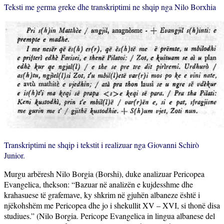
Teksti me germa greke dhe transkriptimi ne shqip nga Nilo Borxhia
Transkriptimi ne shqip i tekstit i realizuar nga Giovanni Schirò
Junior.
Murgu arbëresh Nilo Borgia (Borshi), duke analizuar Pericopea
Evangelica, thekson: “Bazuar në analizën e kujdesshme dhe
krahasuese të grafemave, ky shkrim në gjuhën albaneze është i
njëkohshëm me Pericopea dhe jo i shekullit XV – XVI, si thonë disa
studiues.” (Nilo Borgia. Pericope Evangelica in lingua albanese del