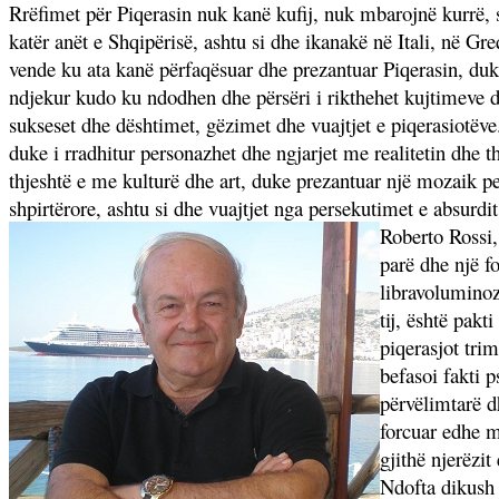
Rrëfimet për Piqerasin nuk kanë kufij, nuk mbarojnë kurrë, s
katër anët e Shqipërisë, ashtu si dhe ikanakë në Itali, në G
vende ku ata kanë përfaqësuar dhe prezantuar Piqerasin, duk
ndjekur kudo ku ndodhen dhe përsëri i rikthehet kujtimeve dhe
sukseset dhe dështimet, gëzimet dhe vuajtjet e piqerasiotëve.
duke i rradhitur personazhet dhe ngjarjet me realitetin dhe t
thjeshtë e me kulturë dhe art, duke prezantuar një mozaik 
shpirtërore, ashtu si dhe vuajtjet nga persekutimet e absur
Roberto Rossi,
parë dhe një f
libravoluminoz
tij, është pakt
piqerasjot tri
befasoi fakti 
përvëlimtarë d
forcuar edhe m
gjithë njerëzit
Ndofta dikush 