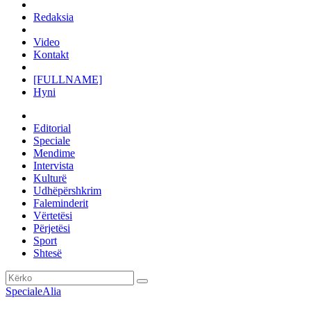
Redaksia
Video
Kontakt
[FULLNAME]
Hyni
Editorial
Speciale
Mendime
Intervista
Kulturë
Udhëpërshkrim
Faleminderit
Vërtetësi
Përjetësi
Sport
Shtesë
Speciale
Alia