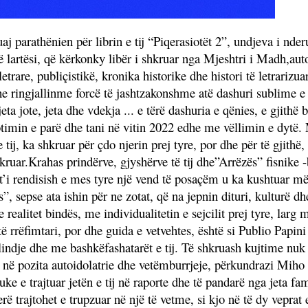
 parathënien për librin e tij “Piqerasiotët 2”, undjeva i nde
 lartësi, që kërkonky libër i shkruar nga Mjeshtri i Madh,auto
trare, publiçistikë, kronika historike dhe histori të letrarizua
ringjallinme forcë të jashtzakonshme atë dashuri sublime e kr
 jeta jote, jeta dhe vdekja ... e tërë dashuria e qënies, e gjithë
otimin e parë dhe tani në vitin 2022 edhe me vëllimin e dytë. 
ij, ka shkruar për çdo njerin prej tyre, por dhe për të gjithë,
shkruar.Krahas prindërve, gjyshërve të tij dhe”Arrëzës” fisnike 
t’i rendisish e mes tyre një vend të posaçëm u ka kushtuar m
 sepse ata ishin për ne zotat, që na jepnin dituri, kulturë dh
e realitet bindës, me individualitetin e sejcilit prej tyre, la
ë rrëfimtari, por dhe guida e vetvehtes, është si Publio Papini
lindje dhe me bashkëfashatarët e tij. Të shkruash kujtime nu
sh në pozita autoidolatrie dhe vetëmburrjeje, përkundrazi Mih
e e trajtuar jetën e tij në raporte dhe të pandarë nga jeta fam
erë trajtohet e trupzuar në një të vetme, si kjo në të dy veprat