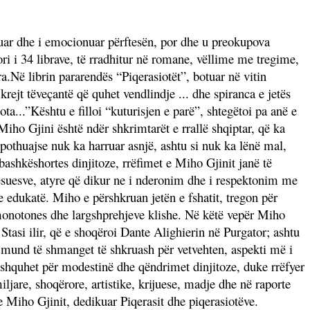
ruar dhe i emocionuar përftesën, por dhe u preokupova
ri i 34 librave, të rradhitur në romane, vëllime me tregime,
ra.Në librin pararendës “Piqerasiotët”, botuar në vitin
ejt tëveçantë që quhet vendlindje ... dhe spiranca e jetës
 bota...”Kështu e filloi “kuturisjen e parë”, shtegëtoi pa anë e
Miho Gjini është ndër shkrimtarët e rrallë shqiptar, që ka
 pothuajse nuk ka harruar asnjë, ashtu si nuk ka lënë mal,
-bashkëshortes dinjitoze, rrëfimet e Miho Gjinit janë të
ësuesve, atyre që dikur ne i nderonim dhe i respektonim me
e edukatë. Miho e përshkruan jetën e fshatit, tregon për
rg monotones dhe largshprehjeve klishe. Në këtë vepër Miho
 Stasi ilir, që e shoqëroi Dante Alighierin në Purgator; ashtu
k mund të shmanget të shkruash për vetvehten, aspekti më i
o shquhet për modestinë dhe qëndrimet dinjitoze, duke rrëfyer
iljare, shoqërore, artistike, krijuese, madje dhe në raporte
 e Miho Gjinit, dedikuar Piqerasit dhe piqerasiotëve.