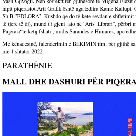
Vasil Gjivogli. Nën korrekturën gjuhësore të Migena Elezit
nipit piqerasiot.Arti Grafik është nga Edlira Kame Kallupi. G
Sh.B.”EDLORA”. Kushdo që do të ketë sevdan e shfletimit t
të tjerë të tij), mund t’i gjeni
ato në “Arts’ Librari”, përbri
Piqerasi“të këtij fshati , midis Sarandës e Himarës, apo edhe
Me kënaqesinë, falenderimin e BEKIMIN tim, për gjithë sa e
më 1 shtator 2022:
PARATHËNIE
MALL DHE DASHURI PËR PIQERAS