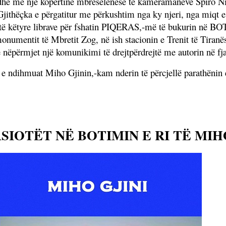
 dhe me një kopertinë mbresëlënëse të kameramanëve Spiro Ni
jithëçka e përgatitur me përkushtim nga ky njeri, nga miqt e t
ë këtyre librave për fshatin PIQERAS,-më të bukurin në BOT
 monumentit të Mbretit Zog, në ish stacionin e Trenit të Tiranë
 nëpërmjet një komunikimi të drejtpërdrejtë me autorin në fjal
 ndihmuat Miho Gjinin,-kam nderin të përcjellë parathënin e
IOTËT NË BOTIMIN E RI TË MIH