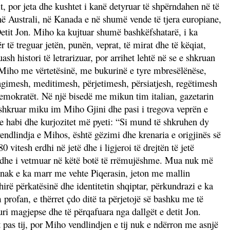
, por jeta dhe kushtet i kanë detyruar të shpërndahen në të
 në Australi, në Kanada e në shumë vende të tjera europiane,
Detit Jon. Miho ka kujtuar shumë bashkëfshatarë, i ka
të treguar jetën, punën, veprat, të mirat dhe të këqiat,
h histori të letrarizuar, por arrihet lehtë në se e shkruan
uar Miho me vërtetësinë, me bukurinë e tyre mbresëlënëse,
eagimesh,
meditimesh, përjetimesh, përsiatjesh, regëtimesh
demokratët. Në një bisedë me mikun tim italian, gazetarin
a shkruar miku im Miho Gjini dhe pasi i tregova veprën e
 me habi dhe kurjozitet më pyeti: “Si mund të shkruhen dy
vendlindja e Mihos, është gëzimi dhe krenaria e origjinës së
0 vitesh erdhi në jetë dhe i ligjeroi të drejtën të jetë
ar dhe i vetmuar në këtë botë të rrëmujëshme. Mua nuk më
anak e ka marr me vehte Piqerasin, jeton me mallin
irë përkatësinë dhe identitetin shqiptar, përkundrazi e ka
rofan, e thërret çdo ditë ta përjetojë së bashku me të
kuri magjepse dhe të përqafuara nga dallgët e detit Jon.
pas tij, por Miho vendlindjen e tij nuk e ndërron me asnjë