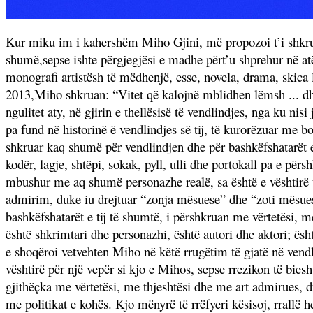
Kur miku im i kahershëm Miho Gjini, më propozoi t’i shkruaj
shumë,sepse ishte përgjegjësi e madhe përt’u shprehur në atë
monografi artistësh të mëdhenjë, esse, novela, drama, skica le
2013,Miho shkruan: “Vitet që kalojnë mblidhen lëmsh ... dhe 
ngulitet aty, në gjirin e thellësisë të vendlindjes, nga ku nisi
pa fund në historinë ë vendlindjes së tij, të kurorëzuar me b
shkruar kaq shumë për vendlindjen dhe për bashkëfshatarët e t
kodër, lagje, shtëpi, sokak, pyll, ulli dhe portokall pa e për
mbushur me aq shumë personazhe realë, sa është e vështirë 
admirim, duke iu drejtuar “zonja mësuese” dhe “zoti mësues”,
bashkëfshatarët e tij të shumtë, i përshkruan me vërtetësi, m
është shkrimtari dhe personazhi, është autori dhe aktori; ësht
e shoqëroi vetvehten Miho në këtë rrugëtim të gjatë në vend
vështirë për një vepër si kjo e Mihos, sepse rrezikon të bie
gjithëçka me vërtetësi, me thjeshtësi dhe me art admirues, duk
me politikat e kohës. Kjo mënyrë të rrëfyeri kësisoj, rrallë h