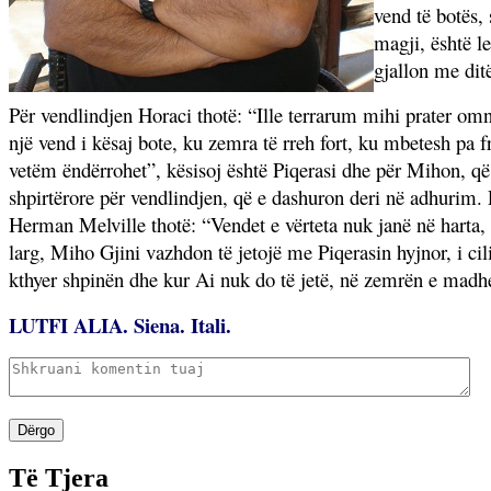
vend të botës,
magji, është le
gjallon me dit
Për vendlindjen Horaci thotë: “Ille terrarum mihi prater omn
një vend i kësaj bote, ku zemra të rreh fort, ku mbetesh p
vetëm ëndërrohet”, kësisoj është Piqerasi dhe për Mihon, që
shpirtërore për vendlindjen, që e dashuron deri në adhurim. P
Herman Melville thotë: “Vendet e vërteta nuk janë në harta, 
larg, Miho Gjini vazhdon të jetojë me Piqerasin hyjnor, i ci
kthyer shpinën dhe kur Ai nuk do të jetë, në zemrën e madhe 
LUTFI ALIA. Siena. Itali.
Dërgo
Të Tjera