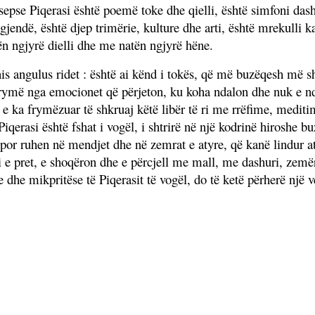
 sepse Piqerasi është poemë toke dhe qielli, është simfoni dash
gjendë, është djep trimërie, kulture dhe arti, është mrekulli ka
ën ngjyrë dielli dhe me natën ngjyrë hëne.
is angulus ridet : është ai kënd i tokës, që më buzëqesh më s
a frymë nga emocionet që përjeton, ku koha ndalon dhe nuk e 
 e ka frymëzuar të shkruaj këtë libër të ri me rrëfime, medit
iqerasi është fshat i vogël, i shtrirë në një kodrinë hiroshe b
por ruhen në mendjet dhe në zemrat e atyre, që kanë lindur at
li e pret, e shoqëron dhe e përcjell me mall, me dashuri, zemë
dhe mikpritëse të Piqerasit të vogël, do të ketë përherë një v