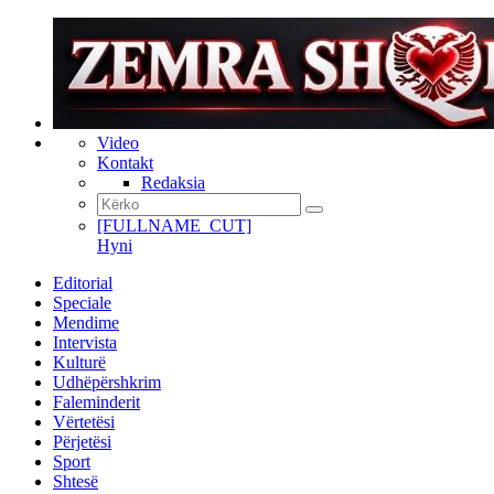
Video
Kontakt
Redaksia
[FULLNAME_CUT]
Hyni
Editorial
Speciale
Mendime
Intervista
Kulturë
Udhëpërshkrim
Faleminderit
Vërtetësi
Përjetësi
Sport
Shtesë