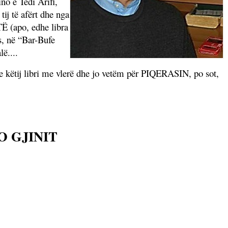
no e Tedi Arifi,
ij të afërt dhe nga
Ë (apo, edhe libra
s, në “Bar-Bufe
ë....
 këtij libri me vlerë dhe jo vetëm për PIQERASIN, po sot,
O GJINIT