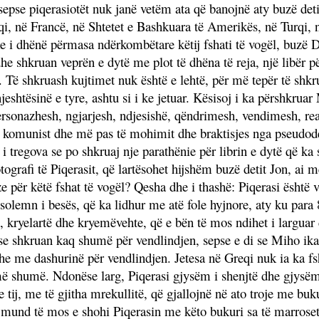
epse piqerasiotët nuk janë vetëm ata që banojnë aty buzë detit
reqi, në Francë, në Shtetet e Bashkuara të Amerikës, në Turqi,
e i dhënë përmasa ndërkombëtare këtij fshati të vogël, buzë 
 shkruan veprën e dytë me plot të dhëna të reja, një libër për 
 Të shkruash kujtimet nuk është e lehtë, për më tepër të shkruas
hjeshtësinë e tyre, ashtu si i ke jetuar. Kësisoj i ka përshkr
personazhesh, ngjarjesh, ndjesishë, qëndrimesh, vendimesh, r
dit komunist dhe më pas të mohimit dhe braktisjes nga pseudo
 i
tregova se po shkruaj nje parathënie për librin e dytë që k
otografi të Piqerasit, që lartësohet hijshëm buzë detit Jon, ai
e për këtë fshat të vogël? Qesha dhe i thashë: Piqerasi është 
i solemn i besës, që ka lidhur me atë fole hyjnore, aty ku para 8
m, kryelartë dhe kryemëvehte, që e bën të mos ndihet i largu
pse shkruan kaq shumë për vendlindjen, sepse e di se Miho ik
he me dashurinë për vendlindjen. Jetesa në Greqi nuk ia ka fsh
ë shumë. Ndonëse larg, Piqerasi gjysëm i shenjtë dhe gjysëm p
 e tij, me të gjitha mrekullitë, që gjallojnë në ato troje me bu
mund të mos e shohi Piqerasin me këto bukuri sa të marroset 