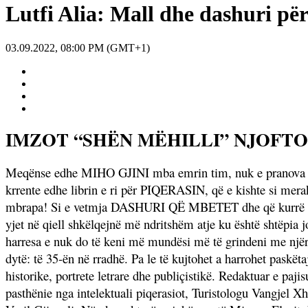
Lutfi Alia: Mall dhe dashuri për
03.09.2022, 08:00 PM (GMT+1)
IMZOT “SHËN MËHILLI” NJOFTO
Meqënse edhe MIHO GJINI mba emrin tim, nuk e pranova në 
krrente edhe librin e ri për PIQERASIN, që e kishte si merak,
mbrapa! Si e vetmja DASHURI QË MBETET dhe që kurrë nuk e
yjet në qiell shkëlqejnë më ndritshëm atje ku është shtëpia j
harresa e nuk do të keni më mundësi më të grindeni me njëri
dytë: të 35-ën në rradhë. Pa le të kujtohet a harrohet paskëta
historike, portrete letrare dhe publiçistikë. Redaktuar e paj
pasthënie nga intelektuali piqerasiot, Turistologu Vangjel Xh