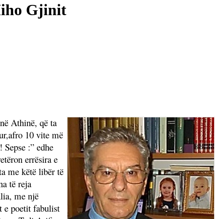
Miho Gjinit
në Athinë, që ta
hur,afro 10 vite më
! Sepse :” edhe
etëron errësira e
a me këtë libër të
na të reja
Alia, me një
 e poetit fabulist