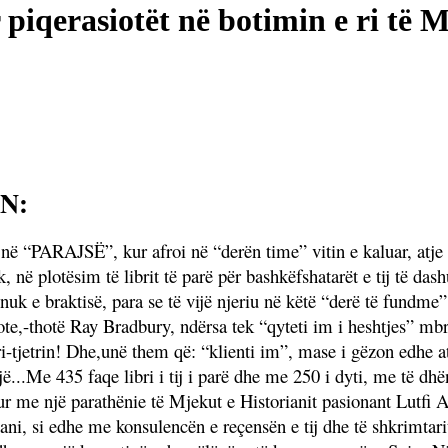
 piqerasiotët në botimin e ri të 
N:
“PARAJSË”, kur afroi në “derën time” vitin e kaluar, atje 
 në plotësim të librit të parë për bashkëfshatarët e tij të das
 braktisë, para se të vijë njeriu në këtë “derë të fundme”
ote,-thotë Ray Bradbury, ndërsa tek “qyteti im i heshtjes” mbr
-tjetrin! Dhe,unë them që: “klienti im”, mase i gëzon edhe at
jë...Me 435 faqe libri i tij i parë dhe me 250 i dyti, me të dhë
isur me një parathënie të Mjekut e Historianit pasionant Lutfi 
ani, si edhe me konsulencën e reçensën e tij dhe të shkrimtarit