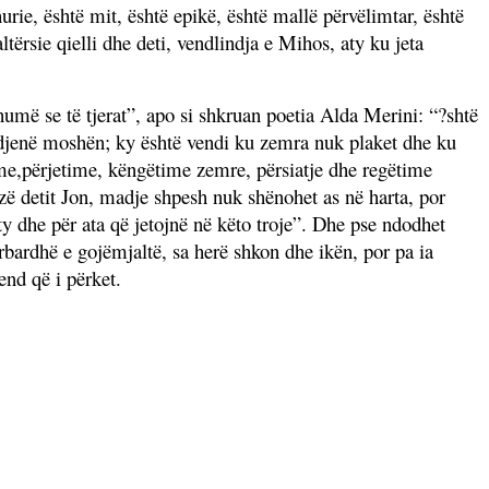
urie, është mit, është epikë, është mallë përvëlimtar, është
ltërsie qielli dhe deti, vendlindja e Mihos, aty ku jeta
humë se të tjerat”, apo si shkruan poetia Alda Merini: “?shtë
ndjenë moshën; ky është vendi ku zemra nuk plaket dhe ku
ime,përjetime, këngëtime zemre, përsiatje dhe regëtime
uzë detit Jon, madje shpesh nuk shënohet as në harta, por
y dhe për ata që jetojnë në këto troje”. Dhe pse ndodhet
rbardhë e gojëmjaltë, sa herë shkon dhe ikën, por pa ia
end që i përket.