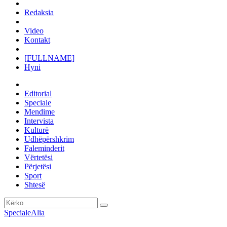
Redaksia
Video
Kontakt
[FULLNAME]
Hyni
Editorial
Speciale
Mendime
Intervista
Kulturë
Udhëpërshkrim
Faleminderit
Vërtetësi
Përjetësi
Sport
Shtesë
Speciale
Alia