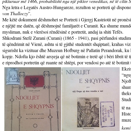
pikturuar më 1466, probabilisht nga një piktor venedikas, në të cilin
Nga letra e Legatës Austro-Hungareze, rezulton se portreti që disponon
von Thalloczy
”.
Me këtë dokument dëshmohet se Portreti i Gjergj Kastriotit në pronësi 
e njëjtë me datën, që dëshmojnë familjarët e Curanit. Ka shume mundësi,
mysliman, nuk e vlerësoi rëndësinë e portretit, andaj ia shiti Tefës.
Shkodrani Stefë Zurani (Curani) (1865 - 1941), pasi përfundoi studim
të qëndrimit në Vienë, ashtu si të gjithë studentët shqiptarë, krahas v
sigurisht ka vizituar dhe Muzeun Hofburg në Pallatin Perandorak, ku ka p
kopje. Ndofta kjo është arsyeja që në botimin e tretë që i bëri librit të 
e riprodhoi portretin që ruante në shtëpi, por vendosi po atë të botimit 
Ekzis
“ngu
Njoft
shumë
theks
Studi
të na
Histo
muze
kemi 