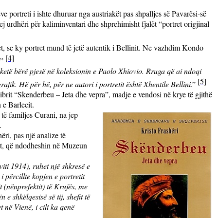
ve portreti i ishte dhuruar nga austriakët pas shpalljes së Pavarësi-së
 urdhëri për kaliminventari dhe shprehimisht fjalët “portret origjinal
et, se ky portret mund të jetë autentik i Bellinit. Ne vazhdim Kondo
[4]
?”
 ketë bërë pjesë në koleksionin e Paolo Xhiovio.
Rruga që ai ndoqi
[5]
fik. Hë për hë, për ne autori i portretit është Xhentile Bellini
.”
librit “Skenderbeu – Jeta dhe vepra”, madje e vendosi në krye të gjithë
 e Barlecit.
 të familjes Curani, na jep
.
ëri, pas një analize të
otit, që ndodheshin në Muzeun
iti 1914), ruhet një shkresë e
 përcillte kopjen e portretit
 (nënprefektit) të Krujës, me
 shkëlqesisë së tij, shefit të
 në Vienë, i cili ka qenë