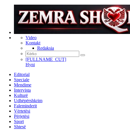
Video
Kontakt
Redaksia
[FULLNAME_CUT]
Hyni
Editorial
Speciale
Mendime
Intervista
Kulturë
Udhëpërshkrim
Faleminderit
Vërtetësi
Përjetësi
Sport
Shtesë