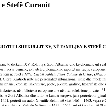
 e Stefë Curanit
IOTIT I SHEKULLIT XV, NË FAMILJEN E STEFË C
ane të shekullit XV. Roli i tij si Zot i Albanisë dhe kryekomandant i ush
pushtuesve osmanë, aktiviteti diplomatik në raportet me fuqitë europiane
famshëm në rolet e
Miles Christi, Athleta Fidei, Soldato di Cristo, Difens
t. Gjergj Kastrioti ishte një personalitet mbinazional, ishte dhe mbetet nj
torianë, kronistë, shkrimtarë, poetë, piktorë, grafistë, litografistë dhe 
[1]
nakotekat, në bibliotekat europiane dhe në disa koleksione private.
i ishte Zot i Albanise dhe luftonte kundër turqeve, janë portretet origjinal
 - 1451, portreti me autor Xhentile Bellini në vitet 1461 – 1463, vepra e
ë më vonshëm si
Rafaele Volterano (1451 – 1522, autori i portretit të Sk