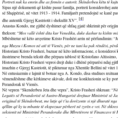
Portreti nuk ka emrin dhe as firmën e autorit. Skënderbeu këtu të kujto
Sipas një dokumenti që kishte pasur familja, portreti konsiderohej auten
së Shqipërisë, në vitet 1913 - 1914. Familjarët pretendojnë se kanë pa
[4]
dhe autentik Gjergj Kastriotit i shekullit XV”.
Anastas Kondo, me gjithë dyshimet që shfaq gjatë shkrimit për origjina
thekson: “
Mos vallë është dita kur Venediku, duke dashur ta kishte mir
Mbështetur në këto arsyetime Kristo Frashëri arrin në përfundimin: “
M
nga Muzeu i Komos në atë të Vienës, për ne tani ka pak rëndësi, përderi
Historiani Kristo Frasheri, bazuar në këto informacione, e konsideroi k
ilustrimeve brenda tekstit dhe përpara tablosë të Kristofano Altissimo,
Historiani Kristo Frasheri veproi drejt duke i dhënë përparësi ndaj gjith
imazhin e Gjergj Kastriotit, të pikturuar nga Xhentile Bellini në vitet 
Në entusiazmin e lajmit të botuar nga A. Kondo, disa studiues nxituan t
vëmendëshme dhe kërkimeve akivale, doli me konkluzionin se ky portret
Perandorak të Vienës.
Në vepren “Skenderbeu Jeta dhe vepra”, Kristo Frasheri shkruan: “
Në
Legatës së Perandorisë së Austro-Hungarisë drejtuar Ministrisë së Jash
origjinal të Skënderbeut, me lutje që t’ia dorëzonte si një dhuratë ng
qëllim që ky ta mbante të ekspozuar përherë në zyrën e vet. Në shkresë
seksionit në Ministrinë Perandorake dhe Mbretërore të Financave të Për