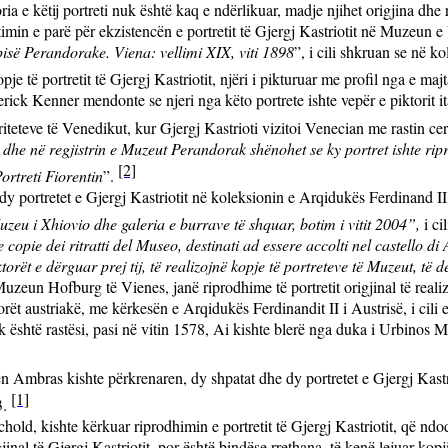
ria e këtij portreti nuk është kaq e ndërlikuar, madje njihet origjina dhe r
imin e parë për ekzistencën e portretit të Gjergj Kastriotit në Muzeun 
isë Perandorake. Viena: vellimi XIX, viti 1898
”
, i cili shkruan se në k
pje të portretit të Gjergj Kastriotit, njëri i pikturuar me profil nga e maj
rick Kenner mendonte se njeri nga këto portrete ishte vepër e piktorit it
teteve të Venedikut, kur Gjergj Kastrioti vizitoi Venecian me rastin cere
 dhe në regjistrin e Muzeut Perandorak shënohet se ky portret ishte ripr
[2]
ortreti Fiorentin
”.
dy portretet e Gjergj Kastriotit në koleksionin e Arqidukës Ferdinand II
zeu i Xhiovio dhe galeria e burrave të shquar, botim i vitit 2004”,
i ci
e copie dei ritratti del Museo, destinati ad essere accolti nel castello d
torët e dërguar prej tij, të realizojnë kopje të portreteve të Muzeut, të
 Muzeun Hofburg të Vienes, janë riprodhime të portretit origjinal të real
orët austriakë, me kërkesën e Arqidukës Ferdinandit II i Austrisë, i cili
uk është rastësi, pasi në vitin 1578, Ai kishte blerë nga duka i Urbinos 
n Ambras kishte përkrenaren, dy shpatat dhe dy portretet e Gjergj Kastriot
[1]
3.
chold, kishte kërkuar riprodhimin e portretit të Gjergj Kastriotit, që 
l të Gjergj Kastriotit, por është bindëse rrethana, të kenë lejuar kopjimi