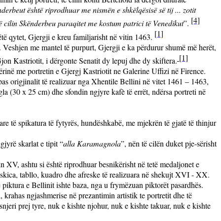
nderbeut është riprodhuar me nismën e shkëlqësisë së tij ... zotit
[4]
të cilin Skënderbeu paraqitet me kostum patrici të Venedikut
”.
[1]
të qytet, Gjergji e kreu familjarisht në vitin 1463.
it. Veshjen me mantel të purpurt, Gjergji e ka përdurur shumë më herët,
[1]
jon Kastriotit, i dërgonte Senatit dy lepuj dhe dy skiftera.
ërinë me portretin e Gjergj Kastriotit ne Galerine Uffizi në Firence.
as origjinalit të realizuar nga Xhentile Bellini në vitet 1461 – 1463,
 (30 x 25 cm) dhe sfondin ngjyre kafè të errët, ndërsa portreti në
are të spikatura të fytyrës, hundëshkabë, me mjekrën të gjatë të thinjur
yrë skarlat e tipit “
alla Karamagnola
”, nën të cilën duket pje-sërisht
lin XV, ashtu si është riprodhuar besnikërisht në tetë medaljonet e
i, skica, tabllo, kuadro dhe afreske të realizuara në shekujt XVI - XX.
e piktura e Bellinit ishte baza, nga u frymëzuan piktorët pasardhës.
i, krahas ngjashmerise në prezantimin artistik te portretit dhe të
njeri prej tyre, nuk e kishte njohur, nuk e kishte takuar, nuk e kishte