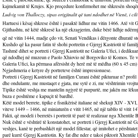
kajmekamit të Krujes. Kjo proçedure konfirmohet me shkresën shoqër
Ludvig von Thalloczy, sipas origjinalit që tani ndodhet në Vienë, i ci
Hartuesi i kësaj shkrese është i pasaktë lidhur me vitin 1466. Atë vit G
Gjithashtu, në këtë shkresë ka një ekzagjerim, duke bërë lidhje ndërmj
që në vitin 1444, madje çdo vit, Senati Vendikas i dërgonte dhuratë stof
Kushdo që ka pasur fatin të shohi portretin e Gjergj Kastriotit të famil
Tashmë dihet se portreti i Gjergj Kastriotit ne Galeria Ufici, i dedikua
që ndodhej në muzeun e Paolo Xhiovio në Borgoviko të Komos. Te vetmit
Galeria Ufici, ka përmasa afërsisht dy herë më të mëdha (
60 x 45 cm) 
Ngjashmeria e ketyre dy portreteve është impresionuese.
Portreti i Gjergj Kastriotit në familjen Curani
është pikturuar n? profil
dhe ondulante, me mustaqet e gjata, me sytë e zi, me vështrimin vrojt
Tipike është veshja me mantelin ngjyrë të purpurtë, me jakën me lëkurë
buza e poshtëme e kapuçit të bardhë.
Këtë model berrete, tipike e fisnikërisë italiane në shekujt XIV - XVI, 
viteve 1449 – 1466, në miniaturën e vitit 1465, në një tabllo të vitit 14
Fakti, që modeli i berretës i portretit të parë të realizuar nga Xhentil
Nuk është e vështirë të konstatohet, se portreti i Gjergj Kastriotit në G
veshjes, kanë te perbashkët një model fillestar, që imitohet e përshtate
parë kurrë Gjergj Kastriotin. Ky fat dhe nder e takoi piktorit Xhentile Bel