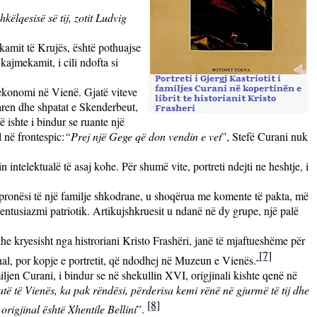
këlqesisë së tij, zotit Ludvig
kamit të Krujës, është pothuajse
kajmekamit, i cili ndofta si
 ekonomi në Vienë. Gjatë viteve
aren dhe shpatat e Skenderbeut,
 ishte i bindur se ruante një
l në frontespic:
“Prej një Gege që don vendin e vet
”, Stefë Curani nuk
 intelektualë të asaj kohe. Për shumë vite, portreti ndejti ne heshtje, i
ë pronësi të një familje shkodrane, u shoqërua me komente të pakta, më
ntusiazmi patriotik. Artikujshkruesit u ndanë në dy grupe, një palë
he kryesisht nga histroriani Kristo Frashëri, janë të mjaftueshëme për
[7]
gjinal, por kopje e portretit, që ndodhej në Muzeun e Vienës.
miljen Curani, i bindur se në shekullin XVI, origjinali kishte qenë në
 të Vienës, ka pak rëndësi, përderisa kemi rënë në gjurmë të tij dhe
[8]
 origjinal është Xhentile Bellini
”.