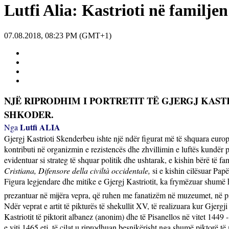
Lutfi Alia: Kastrioti në familjen
07.08.2018, 08:23 PM (GMT+1)
NJË RIPRODHIM I PORTRETIT TË GJERGJ KASTR
SHKODER.
Lutfi ALIA
Nga
Gjergj Kastrioti Skenderbeu ishte një ndër figurat më të shquara europi
kontributi në organizmin e rezistencës dhe zhvillimin e luftës kundër 
evidentuar si strateg të shquar politik dhe ushtarak, e kishin bërë të 
Cristiana, Difensore della civiltà occidentale,
si e kishin cilësuar Papë
Figura legjendare dhe mitike e Gjergj Kastriotit, ka frymëzuar shumë his
prezantuar në mijëra vepra, që ruhen me fanatizëm në muzeumet, në pi
Ndër veprat e artit të pikturës të shekullit XV, të realizuara kur Gjergj
Kastriotit të piktorit albanez (anonim) dhe të Pisanellos në vitet 1449
e viti 1465
etj, të cilat u riprodhuan besnikërisht nga shumë piktorë t