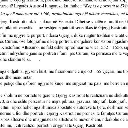
uese të Legatës Austro-Hungareze ku thuhet: “
Kopja e portretit të Skë
li ka qenë pikturuar më 1466, probabilisht nga një piktor venedikas, në 
jergj Kastrioti nuk ka shkuar në Venecia. Dihet se vizitën e fundit në kë
et piktorit venedikas me veshjen e patricit venedikas të Gjergj Kastriot
in me ngjyrë të purpurt, ndërsa Gjergji, duke ruajtur traditën e të atit G
jes Curani, ose fotografinë e këtij portreti, menjëherë konstaton ngjashm
r Kristofano Altissimo, në fakt është riprodhuar në vitet 1552 – 1556, sip
 ndryshime janë se portreti i famil-jes Curani, ka përmasa më të vogla
dhe sfondin të zi
.
.
 nga e djathta, gjysëm bust, me fizionominë e një 60 – 65 vjeçari, me tip
ues dhe mendimtar.
-peliçe dhe qaforen ngjyrë të kuqe, me supjerat me pala, me berretën ngj
e shohim në portrete të tjerë të Gjergj Kastriotit të realizuara në shekul
70, si dhe është përsëritur në mijra piktura, gravura, litografi, ksilograf
e Bellini, riprodhohet nga shumica aboslute e autorëve të tjerë, dëshmon s
alerinë Ufici dhe portreti i Gjergj Kastriotit në pronësi të familjes Curan
t sipas aftësive dhe imagjinatës të artistëve te mëvonshëm, ndërkohë që as
lini, i cili realizoi portretin origjinal të Gjergj Kastriotit.