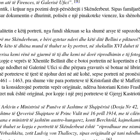
[4]
n atë të Firences, të Galerisë Ufici”
.
tik, i krijuar nga pozimi drejt-përsëdrejti i Skënderbeut. Sipas familjarë
sur dokumentin e dhurimit, polisën e një pinakoteke vieneze, ku shënohej
litetin e këtij portreti, nga fundi shkruan se ka shumë arsye të supozoh
ë me Skënderbeun, e bëri qytetar nderi dhe këtë ditë Bellini e pikturoi
e këto të dhëna mund të thuhet se ky portret, në shekullin XVI duhet të
sa kemi rënë në gjurmë të tij dhe kemi në dorë riprodhimin e tij fotogra
opje e veprës të Xhentile Bellinit dhe e botoi portretin në kopertinën e 
 qe ndodhet në Galerinë Ufici si dhe përpara gravurës së botuar në librin
ë portreteve të tjerë të njohur deri në atë kohë, sepse portreti në pronësi
1461 – 1463, pra shume vite para portreteve të Kristofanit dhe të Maffeit
a konsiderojnë portretin vepër origjinale, ndërsa historiani Kristo Frash
 nuk është origjinal, por kopje i një prej portreteve të Gjergj Kastri
 Arkivin e Ministrisë së Punëve të Jashtme të Shqipërisë (Dosja Nr 42, v
tme të Qeverisë Shqiptare të Princ Vidit më 16 prill 1914, me të cilën i
a ana e ministrit të jashtëm austro-hungarez, konti Berchtold, kajmekamit
 thuhet se kopja e portretit të Skënderbeut është “riprodhuar me nismën e
bashkëta, zotit Ludvig von Thalloczy, sipas origjinalit që tani ndodhet
[6]