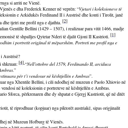
ruga si arriti ne Vienë.
e Vjenës e dha
Frederick Kenner në veprën: “
Vjetari i koleksioneve të
oleksionin e Arkidukës Ferdinand II i Austrisë dhe konti i Tirolit, janë
[2]
ta dhe tjetri me profil nga e djathta.
alian Gentille Bellini (1429 – 1507), i realizuar para vitit 1466, madje
[1]
monisë të shpalljes Qytetar Nderi të djalit Gjoni II Kastrioti.
odhim i portretit origjinal të mëparshëm. Portreti me profil nga e
 i Austrisë?
[4]
li shkruan:
“
Ne
ll’ottobre del 1579, Ferdinando II, arciduca
i Ambras.
”
 destinuara për t’i vendosur në kështjellën e Ambras
”.
izuar nga Xhentile Bellini, i cili ndodhej në muzeun e Paolo Xhiovio në
 e vendosi në koleksionin e portreteve në kështjellën e Ambras.
Mario Sforca,
përkrenaren dhe dy shpatat e Gjergj Kastriotit, që në ditët
it, të riprodhuar (kopjuar) nga piktorët austriakë, sipas origjinalit
ndodhej në Muzeun Hofburg të Vienës.
n e këtij portreti, të cilin konti Bertchold ia dergoi dhuratë