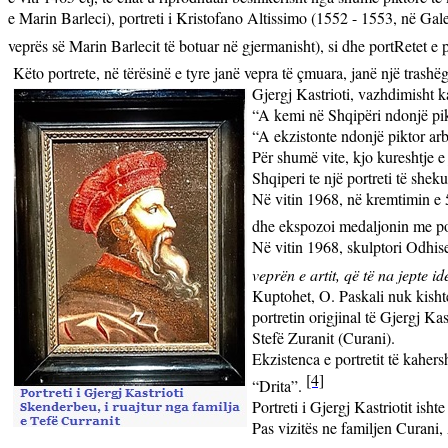
e Marin Barleci), portreti i
Kristofano Altissimo (1552 - 1553, në Galer
veprës së Marin Barlecit të botuar në gjermanisht), si dhe portRetet e 
Këto portrete, në tërësinë e tyre janë vepra të çmuara, janë një trashë
Gjergj Kastrioti, vazhdimisht k
“A kemi në Shqipëri ndonjë pikt
“A ekzistonte ndonjë piktor arbë
Për shumë vite, kjo kureshtje 
Shqiperi te një portreti të sheku
Në vitin 1968, në kremtimin e 5
dhe ekspozoi medaljonin me por
Në vitin 1968, skulptori Odhise
veprën e artit, që të na jepte i
Kuptohet, O. Paskali nuk kishte
portretin origjinal të Gjergj K
Stefë Zuranit (Curani).
Ekzistenca e portretit të kaher
[4]
“Drita”.
Portreti i Gjergj Kastriotit ish
Pas vizitës ne familjen Curani