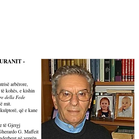
URANIT -
trisë arbërore,
 të kohës, e kishin
ore della Fede
ë mit.
skulptorë, që e kane
e të Gjergj
Gherardo G. Maffeit
enderbeut në veprën