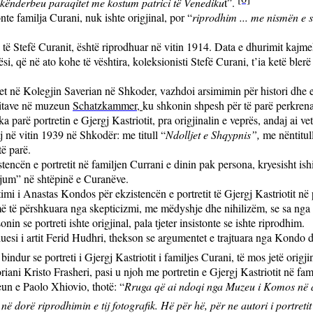
 Skënderbeu paraqitet me kostum patrici të Venediku
t”.
te familja Curani, nuk ishte origjinal, por “
riprodhim ... me nismën e sh
të Stefë Curanit, është riprodhuar në vitin 1914. Data e dhurimit kajme
 që në ato kohe të vështira, koleksionisti Stefë Curani, t’ia ketë blerë 
et në Kolegjin Saverian në Shkoder, vazhdoi arsimimin për histori dhe
izitave në muzeun
Schatzkammer
,
ku shkonin shpesh për të parë perkren
arë portretin e Gjergj Kastriotit, pra origjinalin e veprës, andaj ai vetë
tij në vitin 1939 në Shkodër: me titull “
Ndolljet e Shqypnis”,
me nëntitul
të parë.
tencën e portretit në familjen Currani e dinin pak persona, kryesisht ishin
jum” në shtëpinë e Curanëve.
imi i Anastas Kondos për ekzistencën e portretit të Gjergj Kastriotit n
 të përshkuara nga skepticizmi, me mëdyshje dhe nihilizëm, se sa nga e
onin se portreti ishte origjinal, pala tjeter insistonte se ishte riprodhim.
uesi i artit Ferid Hudhri, thekson se argumentet e trajtuara nga Kondo d
 bindur se portreti i Gjergj Kastriotit i familjes Curani, të mos jetë ori
riani Kristo Frasheri, pasi u njoh me portretin e Gjergj Kastriotit në fa
un e Paolo Xhiovio, thotë: “
Rruga që ai ndoqi nga Muzeu i Komos në atë
në dorë riprodhimin e tij fotografik.
Hë për hë, për ne autori i portretit