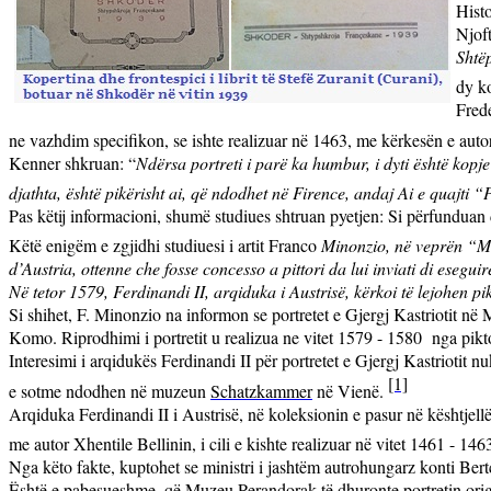
Histo
Njoft
Shtëp
dy ko
Frede
ne vazhdim specifikon, se ishte realizuar në 1463, me kërkesën e autori
Kenner shkruan: “
Ndërsa portreti i parë ka humbur, i dyti është kopje
djathta, është pikërisht ai, që ndodhet në Firence, andaj Ai e quajti “P
Pas këtij informacioni, shumë studiues shtruan pyetjen: Si përfunduan 
Këtë enigëm e zgjidhi studiuesi i artit Franco
Minonzio, në veprën “
Mu
d’Austria, ottenne che fosse concesso a pittori da lui inviati di eseguir
Në tetor 1579, Ferdinandi II, arqiduka i Austrisë, kërkoi të lejohen pik
Si shihet, F. Minonzio na informon se portretet e Gjergj Kastriotit në
Komo. Riprodhimi i portretit u realizua ne vitet 1579 - 1580
nga pikt
Interesimi i arqidukës Ferdinandi II për portretet e Gjergj Kastriotit n
[1]
e sotme ndodhen në muzeun
Schatzkammer
në Vienë.
Arqiduka Ferdinandi II i Austrisë, në koleksionin e pasur në kështjellë
me autor Xhentile Bellinin, i cili e kishte realizuar në vitet 1461 - 146
Nga këto fakte, kuptohet se ministri i jashtëm autrohungarz konti Bert
Është e pabesueshme, që Muzeu Perandorak të dhuronte portretin origjina