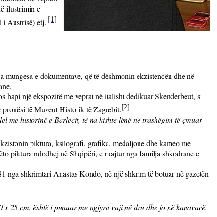
ë ilustrimin e
[1]
 i Austrisë) etj.
e nga mungesa e dokumentave, që të dëshmonin ekzistencën dhe në
ane.
os hapi një ekspozitë me veprat në italisht dedikuar Skenderbeut, si
[2]
 pronësi të Muzeut Historik të Zagrebit.
lel me historinë e Barlecit, të na kishte lënë në trashëgim të çmuar
 ekzistonin piktura, ksilografi, grafika, medaljone dhe kameo me
 këto piktura ndodhej në Shqipëri, e ruajtur nga familja shkodrane e
1981 nga shkrimtari Anastas Kondo, në një shkrim të botuar në gazetën
30 x 25 cm, është i punuar me ngjyra vaji në dru dhe jo në kanavacë.