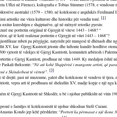
ia Uffizi në Firence), ksilografia e Tobias Stimmer (1578, e vendosur n
piktorëve austriakë (1579 – 1580, në koleksioni e arqidukës Ferdinand II
[1]
gimi artistike me vlera kulturore dhe historike për vendin tonë.
a nxitur kureshtjen e shqiptarëve, që në mënyrë retorike pyesin:
urë me portretin origjinal të Gjergjit të viteve 1443 - 1468? “
ror, që të ketë realizuar portretin e Gjergjit në vitet 1443 – 1468”?
e justifikuar mbeti pa përgjigjie, natyrisht për mungesë të dhënash dh
llit XV, kur
Gjergj Kastrioti jetonte dhe luftonte kundër hordhive otom
00 vjetorit të vdekjes të Gjergj Kastriotit, komuniteti arbëresh i Palerm
tertin e Gjergj Kastrioti, prodhuar në vitin 1449. Ky medaljon është në
 Paskali theksonte: “
Në atë kohë Shqipërisë i mungonte artisti, që para
[3]
denë e Skënderbeut të vërtetë”
.
 të drejtë, pasi në muzeume, galeri dhe koleksione të vendeve të tjera,
astriotit, vepra arti të prodhuara në shekullin XV, madje kopje e një nga
shëm të Gjergj Kastriotit në Shkodër, u bë i njohur publikisht në vitin 
te pronë e familjes të koleksionistit të njohur shkodran
Stefë Curani.
, Anastas Kondo jep këtë përshkrim: “
Portreti ka përmasat e një ikone 