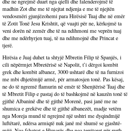
dhe ne ngrejmë duart nga qielli dhe falenderojmë të
madhin Zot dhe me të njejtat ndjenja e me të njejtën
vendosmëri
gjunjëzohemi para Hirësisë Tuaj dhe në emër
të Zotit Tonë Jesu Krishtit, që vuajti për ne, kërkojmë ta
veni dorën në zemër dhe të na ndihmoni me veprën tuaj
dhe me ndërhyrjen tuaj, të na ndihmojnë dhe Princat e
tjerë.
Hirësia e Juaj duhet ta shtyjë Mbretin Filip të Spanjës, i
cili nëpërmjet Mbretërisë së Napolit, t’i dërgoi kombit
grek dhe kombit albanez, 3000 ushtarë dhe të na furnizoi
me mbi dhjetëmijë armë, për armatosjen tonë. Pas kësaj,
ne do të ngremë flamurin në emër të Shenjtërisë Tuaj dhe
të Mbretit Filip e pastaj do të bashkojmë në kauzën tonë të
gjithë Albaninë dhe të gjithë Morenë, pasi janë me ne
shumica e grekëve dhe të gjithë albanezët, madje vetëm
nga Moreja mund të ngrejmë një ushtri me dyqindmijë
luftëtarë, ndërsa armiqtë nuk janë më shumë se gjashtë-
mijë. Nga fshatrat e Himarës dhe nga territoret për rreth,