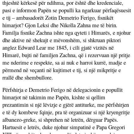
thjeshtë kërkesë për ndihma, por është dhe kredenciale,
pasi e informon Papën se populli ka ngarkuar përfaqësuesit
e tij – ambasadorët Zotin Demetrio Ferigo, fisnikët
himarjot? Gjon Leksi dhe Nikolla Zahna me të birin
.
Familja fisnike Zachna ishte nga qyteti i Himarës, e njohur
dhe aktive në shekujt e mëvonshëm, si shkruan piktori
anglez Edward Lear me 1845, i cili gjatë vizitës në
Himarë, bujti në familjen Zachna, që
i rezervuan një pritje
me nderime e respekte, sa ai nuk e harroi kurrë, madje e
përmend në veçanti në kujtimet e tij, si një
mikpritje e
rrallë dhe shembullore.
Përfshirja e Demetrio Ferigo në delegacionin e popullit
himarjot në takimin me Papën, kishte si qellim
prezantimin si një lëvizje e gjërë antiturke, me përfshirjen
e të dy kombeve fqinje, pra të organizuar si një kryengritje
albanezo-greke, si shprehen në letrën, dërguar Papës.
Hartuesit e letrës, duke njohur simpatinë e Papa Gregori