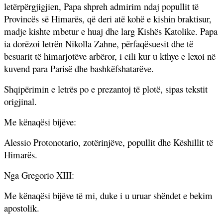
letërpërgjigjien, Papa shpreh admirim ndaj popullit të
Provincës së Himarës, që deri atë kohë e kishin braktisur,
madje kishte mbetur e huaj dhe larg Kishës Katolike. Papa
ia dorëzoi letrën Nikolla Zahne, përfaqësuesit dhe të
besuarit të himarjotëve arbëror, i cili kur u kthye e lexoi në
kuvend para Parisë dhe bashkëfshatarëve.
Shqipërimin e letrës po e prezantoj të plotë, sipas tekstit
origjinal.
Me kënaqësi bijëve:
Alessio Protonotario, zotërinjëve, popullit dhe Këshillit të
Himarës.
Nga Gregorio XIII:
Me kënaqësi bijëve të mi, duke i u uruar shëndet e bekim
apostolik.