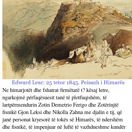
Ne himarjotët dhe fshatrat firmëtarë t? kësaj letre,
ngarkojmë përfaqësuesit tanë të plotfuqishëm, të
lartpërmendurin
Zotin Demetrio Ferigo dhe Zotërinjtë
fisnikë Gjon Leksi dhe Nikolla Zahna me djalin e tij, që
janë personat kryesorë të
tokës së Himarës, të ndershëm
dhe fisnikë, të impenjuar në luftë të vazhdueshme kundër