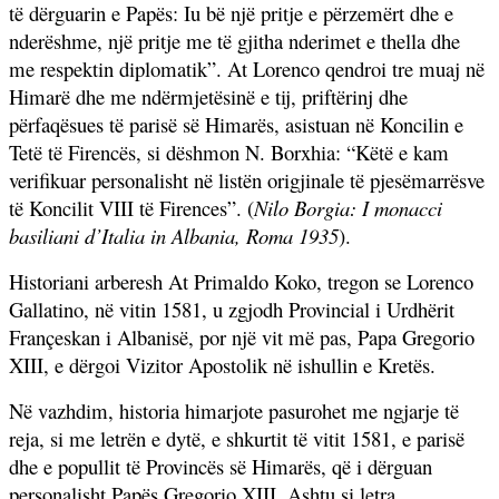
të dërguarin e Papës:
Iu bë një pritje e përzemërt dhe e
nderëshme, një pritje me të gjitha nderimet e thella dhe
me respektin diplomatik”.
At Lorenco qendroi tre muaj në
Himarë dhe me ndërmjetësinë e tij, priftërinj dhe
përfaqësues të parisë së Himarës, asistuan në Koncilin e
Tetë të Firencës, si dëshmon N. Borxhia: “
Këtë e kam
verifikuar personalisht në listën origjinale të pjesëmarrësve
të Koncilit VIII të Firences
”. (
Nilo Borgia:
I monacci
basiliani d’Italia in Albania, Roma
1935
).
Historiani arberesh At Primaldo Koko, tregon se Lorenco
Gallatino, në vitin 1581, u zgjodh Provincial i Urdhërit
Françeskan i Albanisë, por një vit më pas, Papa Gregorio
XIII, e dërgoi Vizitor Apostolik në ishullin e Kretës.
Në vazhdim, historia himarjote pasurohet me ngjarje të
reja, si me letrën e dytë, e shkurtit të vitit 1581, e parisë
dhe e popullit të Provincës së Himarës, që i dërguan
personalisht Papës Gregorio XIII. Ashtu si letra