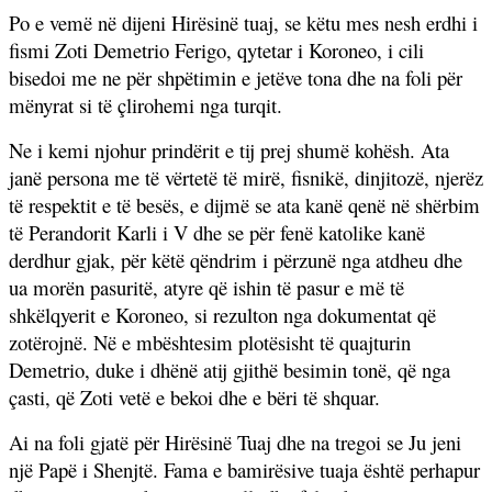
Po e vemë në dijeni Hirësinë tuaj, se këtu mes nesh erdhi i
fismi Zoti Demetrio Ferigo, qytetar i Koroneo, i cili
bisedoi me ne për shpëtimin e jetëve tona dhe na foli për
mënyrat si të çlirohemi nga turqit.
Ne i kemi njohur prindërit e tij prej shumë kohësh. Ata
janë persona me të vërtetë të mirë, fisnikë, dinjitozë, njerëz
të respektit e të besës, e dijmë se ata kanë qenë në shërbim
të Perandorit Karli i V dhe se për fenë katolike kanë
derdhur gjak, për këtë qëndrim i përzunë nga atdheu dhe
ua morën pasuritë, atyre që ishin të pasur e më të
shkëlqyerit e Koroneo, si rezulton nga dokumentat që
zotërojnë. Në e mbështesim plotësisht të quajturin
Demetrio, duke i dhënë atij gjithë
besimin tonë, që nga
çasti, që Zoti vetë e bekoi dhe e bëri të shquar.
Ai na foli gjatë për Hirësinë Tuaj dhe na tregoi se Ju jeni
një Papë i Shenjtë. Fama e bamirësive tuaja është perhapur