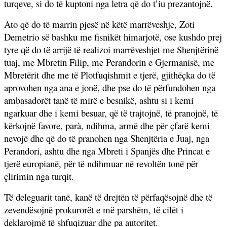
turqeve, si do të kuptoni nga letra që do t’iu prezantojnë.
Ato që do të marrin pjesë në këtë marrëveshje, Zoti
Demetrio së bashku me fisnikët himarjotë, ose kushdo prej
tyre që do të arrijë të realizoi marrëveshjet me Shenjtërinë
tuaj, me Mbretin Filip, me Perandorin e Gjermanisë, me
Mbretërit dhe me të Plotfuqishmit e tjerë, gjithëçka do të
aprovohen nga ana e jonë, dhe pse do të përfundohen nga
ambasadorët tanë të mirë e besnikë, ashtu si i kemi
ngarkuar dhe i kemi besuar, që të trajtojnë, të pranojnë, të
kërkojnë favore, parà, ndihma, armë dhe për çfarë kemi
nevojë dhe që do të pranohen nga Shenjtëria e Juaj, nga
Perandori, ashtu dhe nga Mbreti i Spanjës dhe Princat e
tjerë europianë, për të ndihmuar në revoltën tonë për
çlirimin nga turqit.
Të deleguarit tanë, kanë të drejtën të përfaqësojnë dhe të
zevendësojnë prokurorët e më parshëm, të cilët i
deklarojmë të shfuqizuar dhe pa autoritet.