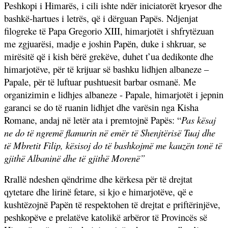
Peshkopi i Himarës, i cili ishte ndër iniciatorët kryesor dhe
bashkë-hartues i letrës, që i dërguan Papës. Ndjenjat
filogreke të Papa Gregorio XIII, himarjotët i shfrytëzuan
me zgjuarësi, madje e joshin Papën, duke i shkruar, se
mirësitë që i kish bërë grekëve, duhet t’ua dedikonte dhe
himarjotëve, për të krijuar së bashku lidhjen albaneze –
Papale, për të luftuar pushtuesit barbar osmanë. Me
organizimin e lidhjes albaneze - Papale, himarjotët i jepnin
garanci se do të ruanin lidhjet dhe varësin nga Kisha
Romane, andaj në letër ata i premtojnë Papës: “
Pas kësaj
ne do të ngremë flamurin në emër të Shenjtërisë Tuaj dhe
të Mbretit Filip, kësisoj do të bashkojmë me kauzën tonë të
gjithë Albaninë dhe të gjithë Morenë”
Rrallë ndeshen qëndrime dhe kërkesa për të drejtat
qytetare dhe lirinë fetare, si kjo e himarjotëve, që e
kushtëzojnë Papën të respektohen të drejtat e priftërinjëve,
peshkopëve e prelatëve katolikë arbëror të Provincës së