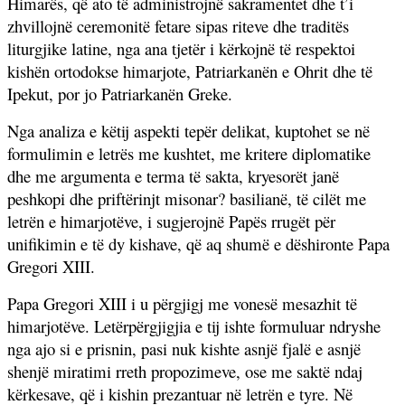
Himarës, që ato të administrojnë sakramentet dhe t’i
zhvillojnë ceremonitë fetare sipas riteve dhe traditës
liturgjike latine, nga ana tjetër i kërkojnë të respektoi
kishën ortodokse himarjote, Patriarkanën e Ohrit dhe të
Ipekut, por jo Patriarkanën Greke.
Nga analiza e këtij aspekti tepër delikat, kuptohet se në
formulimin e letrës me kushtet, me kritere diplomatike
dhe me argumenta e terma të sakta, kryesorët janë
peshkopi dhe priftërinjt misonar? basilianë, të cilët me
letrën e himarjotëve, i sugjerojnë Papës rrugët për
unifikimin e të dy kishave, që aq shumë e dëshironte Papa
Gregori XIII.
Papa Gregori XIII i u përgjigj me vonesë mesazhit të
himarjotëve. Letërpërgjigjia e tij ishte formuluar ndryshe
nga ajo si e prisnin, pasi nuk kishte asnjë fjalë e asnjë
shenjë miratimi rreth propozimeve, ose me saktë ndaj
kërkesave, që i kishin prezantuar në letrën e tyre. Në