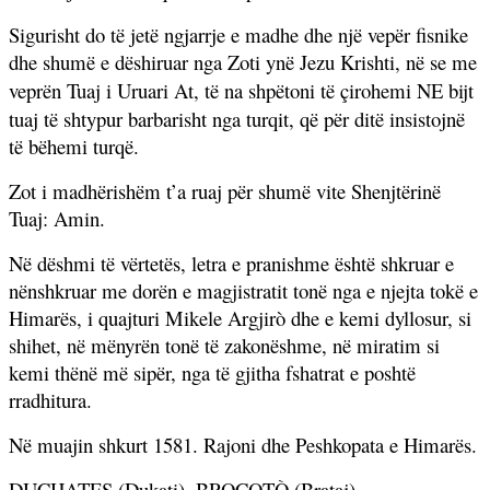
Sigurisht do të jetë ngjarrje e madhe dhe një vepër fisnike
dhe shumë e dëshiruar nga Zoti ynë Jezu Krishti, në se me
veprën Tuaj i Uruari At, të na shpëtoni të çirohemi
NE
bijt
tuaj të shtypur barbarisht nga turqit, që për ditë insistojnë
të bëhemi turqë.
Zot i madhërishëm t’a ruaj për shumë vite Shenjtërinë
Tuaj: Amin.
Në dëshmi të vërtetës, letra e pranishme është shkruar e
nënshkruar me dorën e magjistratit tonë nga e njejta tokë e
Himarës, i quajturi Mikele Argjirò dhe e kemi dyllosur, si
shihet, në mënyrën tonë të zakonëshme, në miratim si
kemi thënë më sipër, nga të gjitha fshatrat e poshtë
rradhitura.
Në muajin shkurt 1581. Rajoni dhe Peshkopata e Himarës.
DUCHATES (Dukati), BROCOTÒ (Brataj),