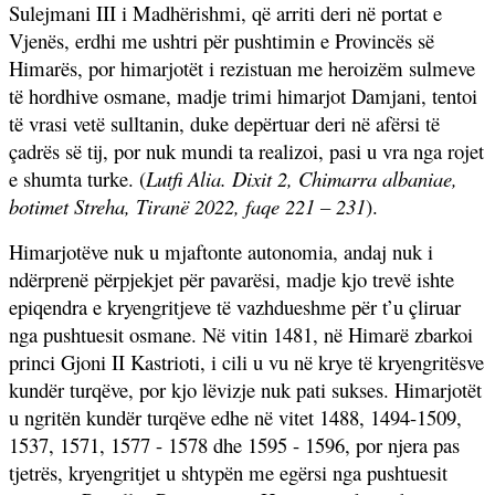
Sulejmani III i Madhërishmi, që arriti deri në portat e
Vjenës, erdhi me ushtri për pushtimin e Provincës së
Himarës, por himarjotët i rezistuan me heroizëm sulmeve
të hordhive osmane, madje trimi himarjot Damjani, tentoi
të vrasi vetë sulltanin, duke depërtuar deri në afërsi të
çadrës së tij, por nuk mundi ta realizoi, pasi u vra nga rojet
e shumta turke. (
Lutfi Alia. Dixit 2, Chimarra albaniae,
botimet Streha, Tiranë 2022, faqe 221 – 231
).
Himarjotëve nuk u mjaftonte autonomia, andaj nuk i
ndërprenë përpjekjet për pavarësi, madje kjo trevë ishte
epiqendra e kryengritjeve të vazhdueshme për t’u çliruar
nga pushtuesit osmane. Në vitin 1481, në Himarë zbarkoi
princi Gjoni II Kastrioti, i cili u vu në krye të kryengritësve
kundër turqëve, por kjo lëvizje nuk pati sukses. Himarjotët
u ngritën kundër turqëve edhe në vitet 1488, 1494-1509,
1537, 1571, 1577 - 1578 dhe 1595 - 1596, por njera pas
tjetrës, kryengritjet u shtypën me egërsi nga pushtuesit