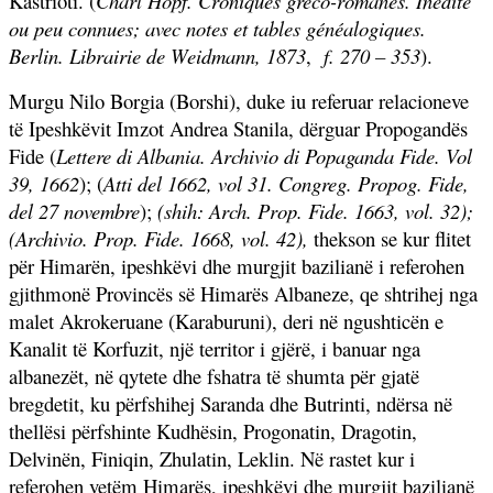
Kastrioti. (
Charl Hopf.
Croniques gréco-romanes. Inedite
ou peu connues; avec notes et tables généalogiques.
Berlin. Librairie de Weidmann, 1873
,
f. 270 – 353
).
Murgu Nilo Borgia (Borshi), duke iu referuar relacioneve
të Ipeshkëvit Imzot Andrea Stanila, dërguar Propogandës
Fide (
Lettere di Albania. Archivio di Popaganda Fide. Vol
39, 1662
); (
Atti del 1662, vol 31. Congreg. Propog. Fide,
del 27 novembre
);
(shih: Arch. Prop. Fide. 1663, vol. 32);
(Archivio. Prop. Fide. 1668, vol. 42),
thekson se kur flitet
për Himarën, ipeshkëvi dhe murgjit bazilianë i referohen
gjithmonë Provincës së Himarës Albaneze, qe shtrihej nga
malet Akrokeruane (Karaburuni), deri në ngushticën e
Kanalit të Korfuzit, një territor i gjërë, i banuar nga
albanezët, në qytete dhe fshatra të shumta për gjatë
bregdetit, ku përfshihej Saranda dhe Butrinti, ndërsa në
thellësi përfshinte Kudhësin, Progonatin, Dragotin,
Delvinën, Finiqin, Zhulatin, Leklin. Në rastet kur i
referohen vetëm Himarës, ipeshkëvi dhe murgjit bazilianë