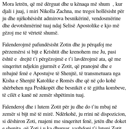
Mora letrën, që më dërguat dhe u kënaqa më shum
, kur
djali i juaj, i miri Nikolla Zachna, me tregoi hollësisht për
ju dhe njëkohësisht admirova besnikërinë, vendosmërine
dhe devotshmërinë tuaj ndaj Selisë Apostolike e kjo më
gëzoj me të vërtetë shumë.
Falenderojmë pafundësisht Zotin dhe ju përqafoj me
përzemërsi si bijt e Krishtit dhe krenohem me Ju, pasi
është e
drejtë t’i përgëzojmë e t’i lavdërojmë ata, që me
sinqeritet ndjekin gjurmët e Zotit, që pranojnë dhe e
mbajnë fenë e Apostujve të Shenjtë, të transmetuara nga
Kisha e Shenjtë Katolike e Romës dhe që në çdo kohë
shërbehen nga Peshkopët dhe besnikët e të gjitha kombeve,
të cilët e kanë në zemër shpëtimin tuaj.
Falenderoj dhe i lutem Zotit për ju dhe do t’iu mbaj në
zemër si bijt më të mirë. Ndërkohë, ju rrini në dispozicion,
si dëshiron Zoti, ruajeni me sinqeritet fenë, jetën dhe doket
e shenjta, që Zoti i u ka dhuruar, vazhdoni t’i luteni Zotit,