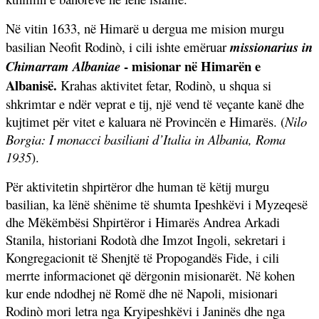
Në vitin 1633, në Himarë u dergua me mision murgu
basilian Neofit Rodinò, i cili ishte emëruar
missionarius in
- misionar në Himarën e
Chimarram Albaniae
Albanisë.
Krahas aktivitet fetar, Rodinò, u shqua si
shkrimtar e ndër veprat e tij, një vend të veçante kanë dhe
kujtimet për vitet e kaluara në Provincën e Himarës.
(
Nilo
Borgia:
I monacci basiliani d’Italia in Albania, Roma
1935
).
Për aktivitetin shpirtëror dhe human të këtij murgu
basilian, ka lënë shënime të shumta Ipeshkëvi i Myzeqesë
dhe Mëkëmbësi Shpirtëror i Himarës Andrea Arkadi
Stanila, historiani Rodotà dhe Imzot Ingoli, sekretari i
Kongregacionit të Shenjtë të Propogandës Fide, i cili
merrte informacionet që dërgonin misionarët. Në kohen
kur ende ndodhej në Romë dhe në Napoli, misionari
Rodinò mori letra nga Kryipeshkëvi i Janinës dhe nga