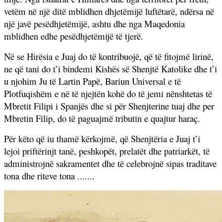
vetëm në një ditë mblidhen dhjetëmijë luftëtarë, ndërsa në
një javë pesëdhjetëmijë, ashtu dhe nga Maqedonia
mblidhen edhe pesëdhjetëmijë të tjerë.
Në se Hirësia e Juaj do të kontribuojë, që të fitojmë lirinë,
ne që tani do t’i bindemi Kishës së Shenjtë Katolike dhe t’i
u njohim Ju të Lartin Papë, Bariun Universal e të
Plotfuqishëm e në të njejtën kohë do të jemi nënshtetas të
Mbretit Filipi i Spanjës dhe si për Shenjterine tuaj dhe per
Mbretin Filip, do të paguajmë tributin e quajtur haraç.
Për këto që iu thamë kërkojmë, që Shenjtëria e Juaj t’i
lejoi priftërinjt tanë, peshkopët, prelatët dhe patriarkët, të
administrojnë sakramentet dhe të celebrojnë sipas traditave
tona dhe riteve tona .......