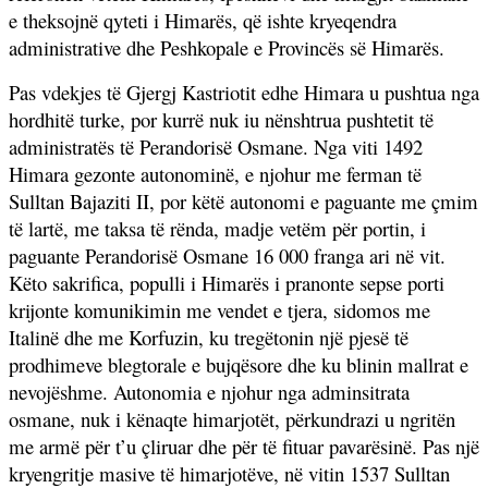
e theksojnë qyteti i Himarës, që ishte kryeqendra
administrative dhe Peshkopale e Provincës së Himarës.
Pas vdekjes të Gjergj Kastriotit edhe Himara u pushtua nga
hordhitë turke, por kurrë nuk iu nënshtrua pushtetit të
administratës të Perandorisë Osmane. Nga viti 1492
Himara gezonte autonominë, e njohur me ferman të
Sulltan Bajaziti II, por këtë autonomi e paguante me çmim
të lartë, me taksa të rënda, madje vetëm për portin, i
paguante Perandorisë Osmane 16 000 franga ari në vit.
Këto sakrifica, populli i Himarës i pranonte sepse porti
krijonte komunikimin me vendet e tjera, sidomos me
Italinë dhe me Korfuzin, ku tregëtonin një pjesë të
prodhimeve blegtorale e bujqësore dhe ku blinin mallrat e
nevojëshme. Autonomia e njohur nga adminsitrata
osmane, nuk i kënaqte himarjotët, përkundrazi u ngritën
me armë për t’u çliruar dhe për të fituar pavarësinë. Pas një
kryengritje masive të himarjotëve, në vitin 1537 Sulltan