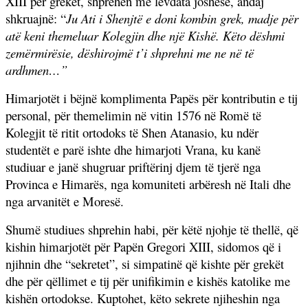
XIII për grekët, shprehen me lëvdata joshëse, andaj
shkruajnë: “
Ju Ati i Shenjtë e doni kombin grek, madje për
atë keni themeluar Kolegjin dhe një Kishë. Këto dëshmi
zemërmirësie, dëshirojmë t’i shprehni me ne në të
ardhmen…”
Himarjotët i bëjnë komplimenta Papës për kontributin e tij
personal, për themelimin në vitin 1576 në Romë të
Kolegjit të ritit ortodoks të Shen Atanasio, ku ndër
studentët e parë ishte dhe himarjoti Vrana, ku kanë
studiuar e janë shugruar priftërinj djem të tjerë nga
Provinca e Himarës, nga komuniteti arbëresh në Itali dhe
nga arvanitët e Moresë.
Shumë studiues shprehin habi, për këtë njohje të thellë, që
kishin himarjotët për Papën Gregori XIII, sidomos që i
njihnin dhe “sekretet”, si simpatinë që kishte për grekët
dhe për qëllimet e tij për unifikimin e kishës katolike me
kishën ortodokse. Kuptohet, këto sekrete njiheshin nga