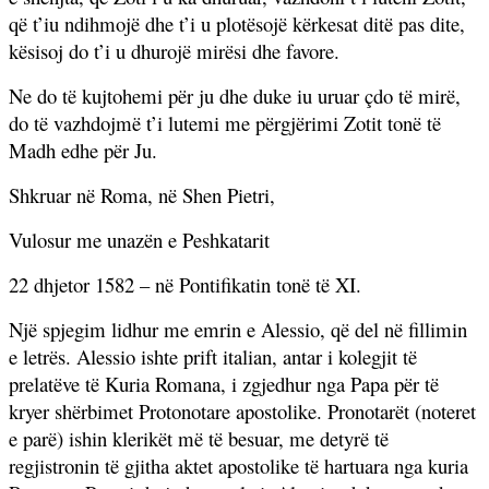
që t’iu ndihmojë dhe t’i u plotësojë kërkesat ditë pas dite,
kësisoj do t’i u dhurojë mirësi dhe favore.
Ne do të kujtohemi për ju dhe duke iu uruar çdo të mirë,
do të vazhdojmë t’i lutemi me përgjërimi Zotit tonë të
Madh edhe për Ju.
Shkruar në Roma, në Shen Pietri,
Vulosur me unazën e Peshkatarit
22 dhjetor 1582 – në Pontifikatin tonë të XI.
Një spjegim lidhur me emrin e Alessio, që del në fillimin
e letrës. Alessio ishte prift italian, antar i kolegjit të
prelatëve të Kuria Romana, i zgjedhur nga Papa për të
kryer shërbimet Protonotare apostolike. Pronotarët (noteret
e parë) ishin klerikët më të besuar, me detyrë të
regjistronin të gjitha aktet apostolike të hartuara nga kuria