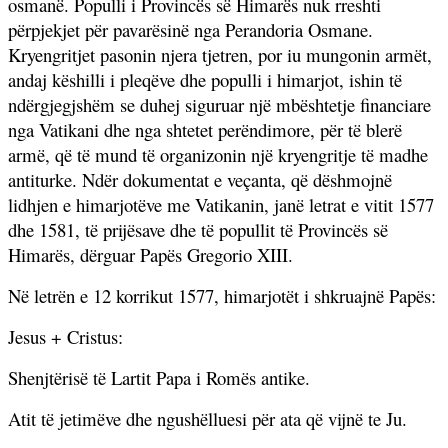
osmanë. Populli i Provincës së Himarës nuk rreshti
përpjekjet për pavarësinë nga Perandoria Osmane.
Kryengritjet pasonin njera tjetren, por iu mungonin armët,
andaj këshilli i pleqëve dhe populli i himarjot, ishin të
ndërgjegjshëm se duhej siguruar një mbështetje financiare
nga Vatikani dhe nga shtetet perëndimore, për të blerë
armë, që të mund të organizonin një kryengritje të madhe
antiturke.
Ndër dokumentat e veçanta, që dëshmojnë
lidhjen e himarjotëve me Vatikanin, janë letrat e vitit 1577
dhe 1581, të prijësave dhe të popullit të Provincës së
Himarës, dërguar Papës Gregorio XIII.
Në letrën e 12 korrikut 1577, himarjotët i shkruajnë Papës:
Jesus + Cristus:
Shenjtërisë të Lartit Papa i Romës antike.
Atit të jetimëve dhe ngushëlluesi për ata që vijnë te Ju.