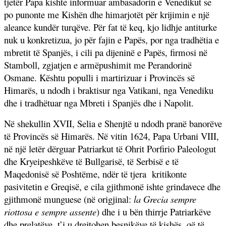
tjetër Papa kishte informuar ambasadorin e Venedikut se
po punonte me Kishën dhe himarjotët për krijimin e një
aleance kundër turqëve. Për fat të keq, kjo lidhje antiturke
nuk u konkretizua, jo për fajin e Papës, por nga tradhëtia e
mbretit të Spanjës, i cili pa dijeninë e Papës, firmosi në
Stamboll, zgjatjen e armëpushimit me Perandorinë
Osmane. Kështu populli i martirizuar i Provincës së
Himarës, u ndodh i braktisur nga Vatikani, nga Venediku
dhe i tradhëtuar nga Mbreti i Spanjës dhe i Napolit.
Në shekullin XVII, Selia e Shenjtë u ndodh pranë banorëve
të Provincës së Himarës. Në vitin 1624,
Papa Urbani VIII,
në një letër dërguar Patriarkut të Ohrit Porfirio Paleologut
dhe Kryeipeshkëve të Bullgarisë, të Serbisë e të
Maqedonisë së Poshtëme, ndër të tjera kritikonte
pasivitetin e Greqisë, e cila gjithmonë ishte grindavece dhe
gjithmonë munguese (në origjinal:
la Grecia sempre
riottosa e sempre assente
) dhe i u bën thirrje Patriarkëve
dhe prelatëve, t’i u drejtohen besnikëve të kishës, që të