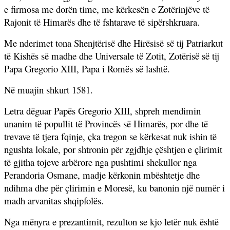
e firmosa me dorën time, me kërkesën e Zotërinjëve të
Rajonit të Himarës dhe të fshtarave të sipërshkruara.
Me nderimet tona Shenjtërisë dhe Hirësisë së tij Patriarkut
të Kishës së madhe dhe Universale të Zotit, Zotërisë së tij
Papa Gregorio XIII, Papa i Romës së lashtë.
Në muajin shkurt 1581.
Letra dëguar Papës Gregorio XIII, shpreh mendimin
unanim të popullit të Provincës së Himarës, por dhe të
trevave të tjera fqinje, çka tregon se kërkesat nuk ishin të
ngushta lokale, por shtronin për zgjdhje çështjen e çlirimit
të gjitha tojeve arbërore nga pushtimi shekullor nga
Perandoria Osmane, madje kërkonin mbështetje dhe
ndihma dhe për çlirimin e Moresë, ku banonin një numër i
madh arvanitas shqipfolës.
Nga mënyra e prezantimit, rezulton se kjo letër nuk është