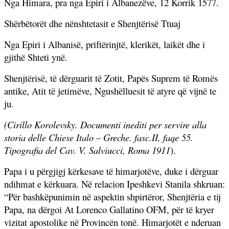
Nga Himara, pra nga Epiri i Albanezëve, 12 Korrik 1577.
Shërbëtorët dhe nënshtetasit e Shenjtërisë Ttuaj
Nga Epiri i Albanisë, priftërinjtë, klerikët, laikët dhe i
gjithë Shteti ynë.
Shenjtërisë, të dërguarit të Zotit, Papës Suprem të Romës
antike, Atit të jetimëve, Ngushëlluesit të atyre që vijnë te
ju.
(Cirillo Korolevsky. Documenti inediti per servire alla
storia delle Chiese Italo – Greche. fasc.II, faqe 55.
Tipografia del Cav. V. Salviucci, Roma 1911
).
Papa i u përgjigj kërkesave të himarjotëve, duke i dërguar
ndihmat e kërkuara. Në relacion Ipeshkevi Stanila shkruan:
“
Për bashkëpunimin në aspektin shpirtëror, Shenjtëria e tij
Papa, na dërgoi At Lorenco Gallatino OFM, për të kryer
vizitat apostolike në Provincën tonë. H
imarjotët e nderuan