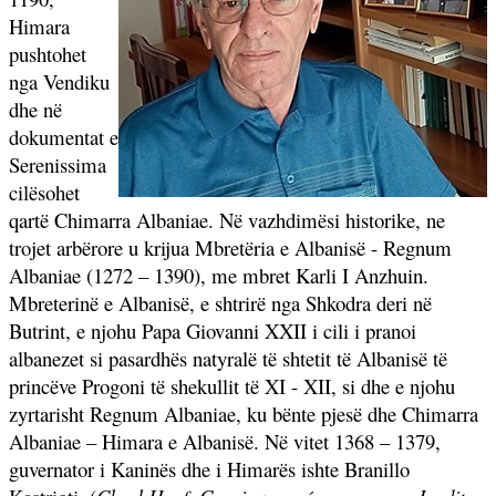
Himara
pushtohet
nga Vendiku
dhe në
dokumentat e
Serenissima
cilësohet
qartë Chimarra Albaniae. Në vazhdimësi historike, ne
trojet arbërore u krijua Mbretëria e Albanisë - Regnum
Albaniae (1272 – 1390), me mbret Karli I Anzhuin.
Mbreterinë e Albanisë, e shtrirë nga Shkodra deri në
Butrint, e njohu Papa Giovanni XXII i cili i pranoi
albanezet si pasardhës natyralë të shtetit të Albanisë të
princëve Progoni të shekullit të XI - XII, si dhe e njohu
zyrtarisht Regnum Albaniae, ku bënte pjesë dhe Chimarra
Albaniae – Himara e Albanisë. Në vitet 1368 – 1379,
guvernator i Kaninës dhe i Himarës ishte Branillo