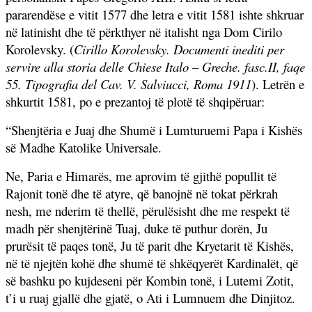
pararendëse e vitit 1577 dhe letra e vitit 1581 ishte shkruar
në latinisht dhe të përkthyer në italisht nga Dom Cirilo
Korolevsky. (
Cirillo Korolevsky. Documenti inediti per
servire alla storia delle Chiese Italo – Greche. fasc.II, faqe
55. Tipografia del Cav. V. Salviucci, Roma 1911
). Letrën e
shkurtit 1581, po e prezantoj të plotë të shqipëruar:
“Shenjtëria e Juaj dhe Shumë i Lumturuemi Papa i Kishës
së Madhe
Katolike Universale.
Ne, Paria e Himarës, me aprovim të gjithë popullit të
Rajonit tonë dhe të atyre, që banojnë në tokat përkrah
nesh,
me nderim të thellë, përulësisht dhe me respekt të
madh për shenjtërinë Tuaj, duke të puthur dorën, Ju
prurësit të paqes tonë, Ju të parit dhe Kryetarit të Kishës,
në të njejtën kohë dhe shumë të shkëqyerët Kardinalët, që
së bashku po kujdeseni për Kombin tonë, i Lutemi Zotit,
t’i u ruaj gjallë dhe gjatë, o Ati i Lumnuem dhe Dinjitoz.