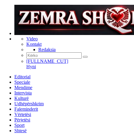
Video
Kontakt
Redaksia
[FULLNAME_CUT]
Hyni
Editorial
Speciale
Mendime
Intervista
Kulturë
Udhëpërshkrim
Faleminderit
Vërtetësi
Përjetësi
Sport
Shtesë