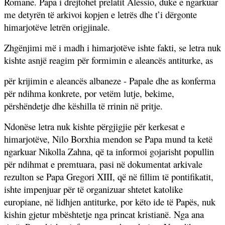
Romane. Papa i drejtohet prelatit Alessio, duke e ngarkuar
me detyrën të arkivoi kopjen e letrës dhe t’i dërgonte
himarjotëve letrën origjinale.
Zhgënjimi më i madh i himarjotëve ishte fakti, se letra nuk
kishte asnjë reagim për formimin e aleancës antiturke, as
për krijimin e aleancës albaneze - Papale dhe as konferma
për ndihma konkrete, por vetëm lutje, bekime,
përshëndetje dhe këshilla të rrinin në pritje.
Ndonëse letra nuk kishte përgjigjie për kerkesat e
himarjotëve, Nilo Borxhia mendon se Papa mund ta ketë
ngarkuar Nikolla Zahna, që ta informoi gojarisht popullin
për ndihmat e premtuara, pasi në dokumentat arkivale
rezulton se Papa Gregori XIII, që në fillim të pontifikatit,
ishte impenjuar për të organizuar shtetet katolike
europiane, në lidhjen antiturke, por këto ide të Papës, nuk
kishin gjetur mbështetje nga princat kristianë. Nga ana