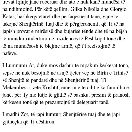
trevat fqinje janë robëruar dhe ato e nuk kanë mundësi të
na ndihmojnë. Për këtë qëllim, Gjika Nikolla dhe Giorgio
Katas, bashkëqytetarët dhe përfaqësuesit tanë, vijnë të
takojnë Shenjtërinë Tuaj dhe të përgjerohemi, që Ti të na
japish provat e mirësisë dhe bujarisë tënde dhe të na bëjsh
të mundur rindërtimin e rezidencës të Peshkopit tonë dhe
të na mundësosh të
blejme armë, që t’i rezistojmë të
pafeve.
I Lumnumi At, duke mos dashur të mpakim kërkesat tona,
sepse ne nuk besojmë në asnjë tjetër veç në Birin e Trinisë
së Shenjtë të pandarë dhe në Shenjtërinë tuaj, Ti
Mëkëmbësi i vetë Krishtit, emërin e të cilit e ka famullia e
jonë, për Ty me lutje të gjithë së bashku, presim të pranosh
kërkesën tonë që të prezantojnë të deleguarit tanë.
I madhi Zot, të japi lumturi Shenjtërisë tuaj dhe të japi
gjithëçka që Ti dëshiron.