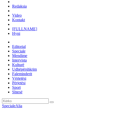
Redaksia
Video
Kontakt
[FULLNAME]
Hyni
Editorial
Speciale
Mendime
Intervista
Kulturë
Udhëpërshkrim
Faleminderit
Vërtetësi
Përjetësi
Sport
Shtesë
Speciale
Alia