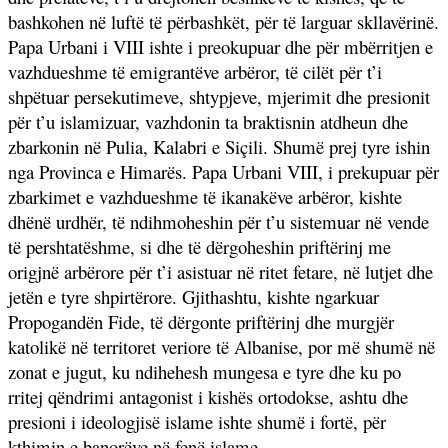
bashkohen në luftë të përbashkët, për të larguar skllavërinë.
Papa Urbani i VIII ishte i preokupuar dhe për mbërritjen e
vazhdueshme të emigrantëve arbëror, të cilët për t’i
shpëtuar persekutimeve, shtypjeve, mjerimit dhe presionit
për t’u islamizuar, vazhdonin ta braktisnin atdheun dhe
zbarkonin në Pulia, Kalabri e Siçili. Shumë prej tyre ishin
nga Provinca e Himarës. Papa Urbani VIII, i prekupuar për
zbarkimet e vazhdueshme të ikanakëve arbëror, kishte
dhënë urdhër, të ndihmoheshin për t’u sistemuar në vende
të pershtatëshme, si dhe të dërgoheshin priftërinj me
origjnë arbërore për t’i asistuar në ritet fetare, në lutjet dhe
jetën e tyre shpirtërore. Gjithashtu, kishte ngarkuar
Propogandën Fide, të dërgonte priftërinj dhe murgjër
katolikë në territoret veriore të Albanise, por më shumë në
zonat e jugut, ku ndihehesh mungesa e tyre dhe ku po
rritej qëndrimi antagonist i kishës ortodokse, ashtu dhe
presioni i ideologjisë islame ishte shumë i fortë, për
kthimin e banorëve në fenë islame.