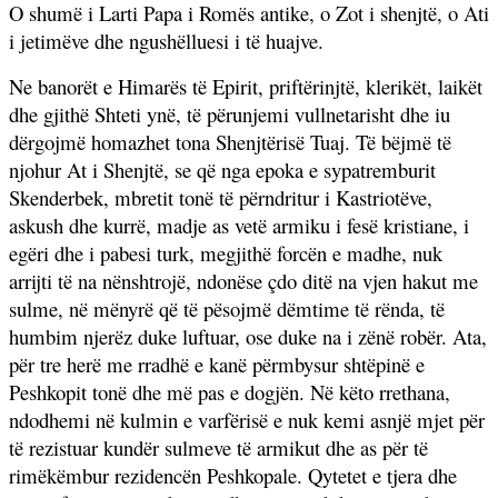
O shumë i Larti Papa i Romës antike, o Zot i shenjtë, o Ati
i jetimëve dhe ngushëlluesi i të huajve.
Ne banorët e Himarës të Epirit, priftërinjtë, klerikët, laikët
dhe gjithë Shteti ynë, të përunjemi vullnetarisht dhe iu
dërgojmë homazhet tona Shenjtërisë Tuaj. Të bëjmë të
njohur At i Shenjtë, se që nga epoka e sypatremburit
Skenderbek, mbretit tonë të përndritur i Kastriotëve,
askush dhe kurrë, madje as vetë armiku i fesë kristiane, i
egëri dhe i pabesi turk, megjithë forcën e madhe, nuk
arrijti të na nënshtrojë, ndonëse çdo ditë na vjen hakut me
sulme, në mënyrë që të pësojmë dëmtime të rënda, të
humbim njerëz duke luftuar, ose duke na i zënë robër. Ata,
për tre herë me rradhë e kanë përmbysur shtëpinë e
Peshkopit tonë dhe më pas e dogjën. Në këto rrethana,
ndodhemi në kulmin e varfërisë e nuk kemi asnjë mjet për
të rezistuar kundër sulmeve të armikut dhe as për të
rimëkëmbur rezidencën Peshkopale. Qytetet e tjera dhe