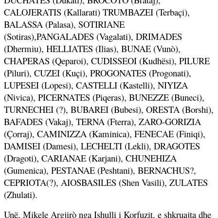
CALOJERATIS (Kallarati) TRUMBAZEI (Terbaçi),
BALASSA (Palasa), SOTIRIANE
(Sotiras),PANGALADES (Vagalati), DRIMADES
(Dhermiu), HELLIATES (Ilias), BUNAE (Vunò),
CHAPERAS (Qeparoi), CUDISSEOI (Kudhësi), PILURE
(Piluri), CUZEI (Kuçi), PROGONATES (Progonati),
LUPESEI (Lopesi), CASTELLI (Kastelli), NIYIZA
(Nivica), PICERNATES (Piqeras), BUNEZZE (Buneci),
TURNECHEI (?), BUBAREI (Bubesi), ORESTA (Borshi),
BAFADES (Vakaj), TERNA (Fterra), ZARO-GORIZIA
(Çorraj), CAMINIZZA (Kaminica), FENECAE (Finiqi),
DAMISEI (Damesi), LECHELTI (Lekli), DRAGOTES
(Dragoti), CARIANAE (Karjani), CHUNEHIZA
(Gumenica), PESTANAE (Peshtani), BERNACHUS?,
CEPRIOTA(?), AIOSBASILES (Shen Vasili), ZULATES
(Zhulati).
Unë, Mikele Argjirò nga Ishulli i Korfuzit, e shkruajta dhe