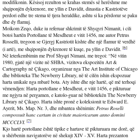
modifikonin. K
ë
sisoj rezulton se krahas stemës së herëshme me
shqiponjën dykrenore, me yllin e Davidit, dinastia e Kastriotëve
perdori edhe tre stema të tjera heraldike, ashtu si ka përdorur se paku
dhe dy flamuj.
Moikom Zeqo, duke iu referuar shkrimit të Shyqyri Nimanit, i cili
botoi hartën Portollane të Mesdheut e vitit 1456, me autor Petrus
Rosselli, tregoon se Gjergj Kastriotit kishte dhe një flamur të verdhë
[6]
(i artë), me shqiponjën dykrenore të kuqe, pa yllin e Davidit.
Në leterkembimin me Prof Shyqri Nimani, me tregoi: “Në vitin
1980, gjatë një vizite në SHBA, vizitova ekspozitën Art &
Cartography në Çikago, organizuar nga
The Art Institute of Chicago
dhe biblioteka
The Newberry Library
, në të cilën ishin ekspozuar
harta unikale nga mbarë bota. Aty ishte dhe nje hartë, që më terhoqi
vëmendjen:
Harta portollane e Mesdheut
, e vitit 1456, e pikturuar
me ngjyra në pergamen, e katolo-guar në bibliotekën The Newberry
Library në Çikago. Harta ishte pronë e koleksionit te Edward E.
Ayerit, Ms. Map. Nr. 3, dhe mbantea shënimin:
Petrus Roselli
compossuit hanc cartam in civitate maioricarum anno domini
[7]
MCCCLVI.
Kjo hartë portollane është tipike e hartave të pikturuara me dorë, që
u shërbenin navigatorëve në shekujt XIV - XV. Harta prezanton