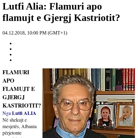
Lutfi Alia: Flamuri apo
flamujt e Gjergj Kastriotit?
04.12.2018, 10:00 PM (GMT+1)
FLAMURI
APO
FLAMUJT E
GJERGJ
KASTRIOTIT?
Lutfi ALIA
Nga
Në shekujt e
mesjetës, Albania
përjetonte