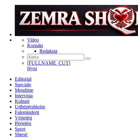
Video
Kontakt
Redaksia
[FULLNAME_CUT]
Hyni
Editorial
Speciale
Mendime
Intervista
Kulturë
Udhëpërshkrim
Faleminderit
Vërtetësi
Përjetësi
Sport
Shtesë