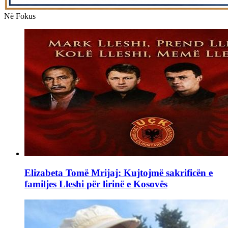
Në Fokus
Elizabeta Tomë Mrijaj: Kujtojmë sakrificën e
familjes Lleshi për lirinë e Kosovës