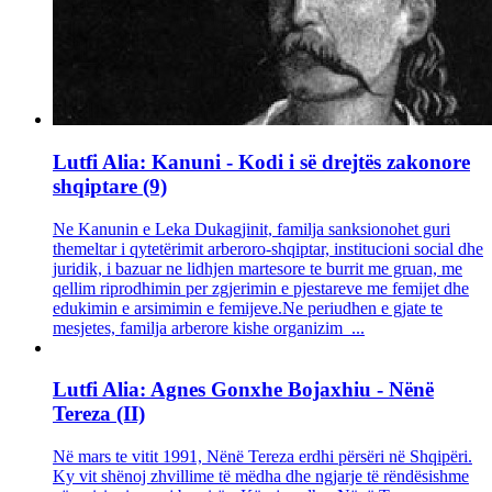
Lutfi Alia: Kanuni - Kodi i së drejtës zakonore
shqiptare (9)
Ne Kanunin e Leka Dukagjinit, familja sanksionohet guri
themeltar i qytetërimit arberoro-shqiptar, institucioni social dhe
juridik, i bazuar ne lidhjen martesore te burrit me gruan, me
qellim riprodhimin per zgjerimin e pjestareve me femijet dhe
edukimin e arsimimin e femijeve.Ne periudhen e gjate te
mesjetes, familja arberore kishe organizim ...
Lutfi Alia: Agnes Gonxhe Bojaxhiu - Nënë
Tereza (II)
Në mars te vitit 1991, Nënë Tereza erdhi përsëri në Shqipëri.
Ky vit shënoj zhvillime të mëdha dhe ngjarje të rëndësishme