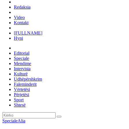
Redaksia
Video
Kontakt
[FULLNAME]
Hyni
Editorial
Speciale
Mendime
Intervista
Kulturë
Udhëpërshkrim
Faleminderit
Vërtetësi
Përjetësi
Sport
Shtesë
Speciale
Alia