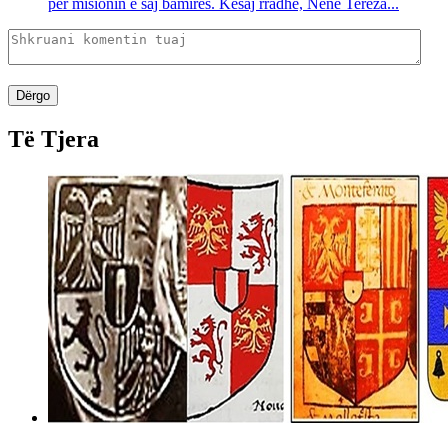
për misionin e saj bamirës. Kësaj rradhe, Nënë Tereza...
Dërgo
Të Tjera