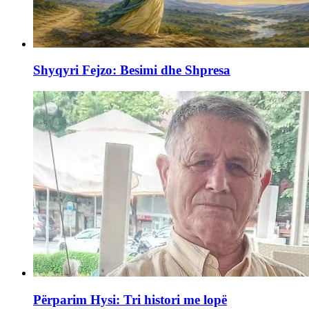
Shyqyri Fejzo: Besimi dhe Shpresa
Përparim Hysi: Tri histori me lopë