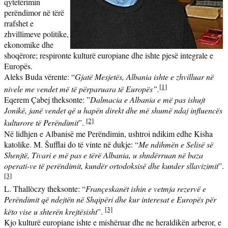
qytetërimin
perëndimor në tërë
rrafshet e
zhvillimeve politike,
ekonomike dhe
shoqërore; respironte kulturë europiane dhe ishte pjesë integrale e
Europës.
Aleks Buda vërente: “
Gjatë
Mesjetës, Albania ishte e zhvilluar në
[1]
nivele me vendet më të përparuara të Europës”.
Eqerem Çabej theksonte: ”
Dalmacia e Albania e më pas ishujt
Jonikë, janë vendet që u hapën direkt dhe më shumë ndaj influencës
[2]
kulturore të Perëndimit
”.
Në lidhjen e Albanisë me Perëndimin, ushtroi ndikim edhe Kisha
katolike. M. Šufflai do të vinte në dukje: “
M
e ndihmën e Selisë së
Shenjtë, Tivari e më pas e tërë Albania, u shndërruan në baza
operati-ve të perëndimit, kundër ortodoksisë dhe kunder sllavizimit
”.
[3]
L. Thallòczy theksonte: “
Françeskanët ishin e vetmja rezervë e
Perëndimit që ndejtën në Shqipëri dhe kur interesat e Europës për
[3]
këto vise u shterën krejtësisht
”.
Kjo kulturë europiane ishte e mishëruar dhe ne heraldikën arberor, e