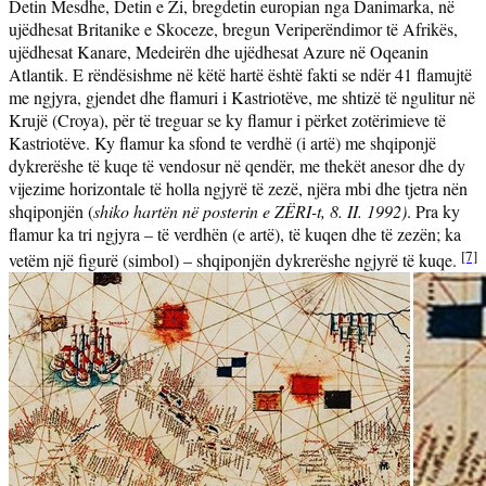
Detin Mesdhe, Detin e Zi, bregdetin europian nga Danimarka, në
ujëdhesat Britanike e Skoceze, bregun Veriperëndimor të Afrikës,
ujëdhesat Kanare, Medeirën dhe ujëdhesat Azure në Oqeanin
Atlantik. E rëndësishme në këtë hartë është fakti se ndër 41 flamujtë
me ngjyra,
gjendet dhe
flamuri i Kastriotëve
, me shtizë të ngulitur në
Krujë (Croya), për të treguar se ky flamur i përket zotërimieve të
Kastriotëve. Ky flamur ka sfond te verdhë (i artë) me shqiponjë
dykrerëshe të kuqe të vendosur në qendër, me thekët anesor dhe dy
vijezime horizontale të holla ngjyrë të zezë, njëra mbi dhe tjetra nën
shqiponjën (
shiko hartën në posterin e ZËRI-t, 8. II. 1992)
. Pra ky
flamur ka tri ngjyra – të verdhën (e artë), të kuqen dhe të zezën; ka
[7]
vetëm një figurë (simbol) – shqiponjën dykrerëshe ngjyrë të kuqe.