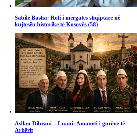
Sabile Basha: Roli i mërgatës shqiptare në
kujtesën historike të Kosovës (58)
Asllan Dibrani – Luani: Amaneti i gurëve të
Arbërit