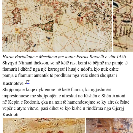
H
arta Portollane e Mesdheut me autor Petrus Rosselli e vitit 1456
Shyqyri Nimani thekson, se në këtë rast kemi të bëjmë me pamje të
flamurit i dhënë nga një kartograf i huaj e ndofta kjo nuk eshte
pamja e flamurit autentik të prodhuar nga vetë shteti shqiptar i
[7]
Kastriotëve.
Shqiponja e kuqe dykrenore n
ë këtë flamur, ka ngjashmëri
impresionuese me shqiponjën e afreskut
n
ë
Kish
ë
n e Sh
ë
n Antoni
në Kepin e Rodonit, çka na nxit t
ë
hamendesojme se ky afresk është
vepër e atyre viteve, pasi dihet se kjo kish
ë
u rindërtua nga Gjergj
Kastrioti.