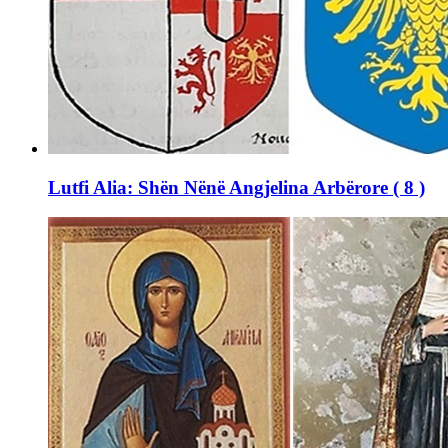
Lutfi Alia: Shën Nënë Angjelina Arbërore ( 8 )