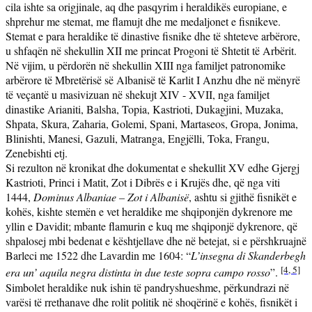
cila ishte sa origjinale, aq dhe pasqyrim i
heraldikës europiane, e
shprehur me stemat, me flamujt dhe me medaljonet e fisnikeve.
Stemat e para heraldike të dinastive fisnike dhe të shteteve arbërore,
u shfaqën në shekullin XII me princat Progoni të Shtetit të Arbërit.
Në vijim, u përdorën në shekullin XIII nga familjet patronomike
arbërore të Mbretërisë së Albanisë të Karlit I Anzhu dhe në mënyrë
të veçantë u masivizuan në shekujt XIV - XVII, nga familjet
dinastike Arianiti, Balsha, Topia, Kastrioti, Dukagjini, Muzaka,
Shpata, Skura, Zaharia, Golemi, Spani, Martaseos, Gropa, Jonima,
Blinishti, Manesi, Gazuli, Matranga, Engjëlli, Toka, Frangu,
Zenebishti etj.
Si rezulton në kronikat dhe dokumentat e shekullit XV edhe Gjergj
Kastrioti, Princi i Matit, Zot i Dibrës e i Krujës dhe, që nga viti
1444,
Dominus Albaniae – Zot i Albanisë
, ashtu si gjithë fisnikët e
kohës, kishte stemën e vet heraldike me shqiponjën dykrenore me
yllin e Davidit; mbante flamurin e kuq me shqiponjë dykrenore, që
shpalosej mbi bedenat e kështjellave dhe në betejat, si e përshkruajnë
Barleci me 1522 dhe Lavardin me 1604: “
L’insegna di Skanderbegh
[4, 5]
era un’ aquila negra distinta in due teste sopra campo rosso
”.
Simbolet heraldike nuk ishin t
ë
pandryshueshme, p
ë
rkundrazi n
ë
var
ë
si t
ë
rrethanave dhe rolit politik n
ë
shoq
ë
rin
ë
e koh
ë
s, fisnik
ë
t i