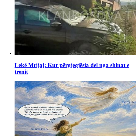
Lekë Mrijaj: Kur përgjegjësia del nga shinat e
trenit