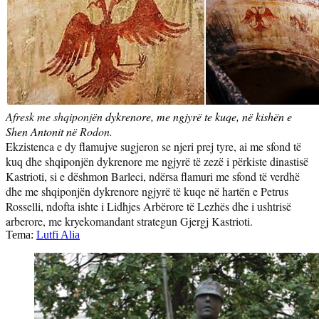
Afresk me shqiponj
ë
n dykrenore, me ngjyr
ë
te kuqe, n
ë
kish
ë
n e
Shen Antonit n
ë
Rodon.
Ekzistenca e dy flamujve sugjeron se njeri prej tyre, ai me sfond t
ë
kuq dhe shqiponj
ë
n dykrenore me ngjyr
ë
t
ë zezë
i p
ë
rkiste dinastis
ë
Kastrioti, si e d
ë
shmon Barleci, nd
ë
rsa flamuri me sfond t
ë
verdh
ë
dhe me shqiponj
ë
n dykrenore ngjyr
ë
t
ë
kuqe n
ë
hart
ë
n e Petrus
Rosselli, ndofta ishte i Lidhjes Arb
ë
rore t
ë
Lezh
ë
s dhe i ushtris
ë
arberore, me kryekomandant strategun Gjergj Kastrioti
.
Tema:
Lutfi Alia