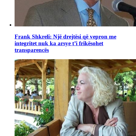
Frank Shkreli: Një drejtësi që vepron me
integritet nuk ka arsye t’i frikësohet
transparencës