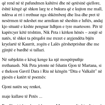
që rend në të pafundmen kaltërsi dhe në qetësinë qiellore,
është këngë që shkon larg te e bukura që e kujton me mall,
ndërsa ai rri i rrethuar nga shkëmbenj dhe lisa dhe pret të
nesërmen të ndeshet me armikun në sheshin e luftës, andaj
kjo situatë e kishte penguar lidhjen e tyre martesore. Për të
kapërcyer këtë trishtim, Nik Peta i kërkon hënës – zonjë së
natës, të shkoi ta përqafoi me rrezet e argjendëta bijën
kryelartë të Kaurrit, zogën e Lalës gërshetprishur dhe me
gjinjtë e bardhë si tallazi.
Në subjektin e kësaj kenge ka një mospërputhje
rrethanash. Nik Peta jetonte në fshatin Gjon të Martana, si
e thekson Gavril Dara i Riu në këngën “Dita e Valkalit” në
pjesën e katërt të poemës:
Gjoni natën seç renkoi,
maje kullave të Petës ...