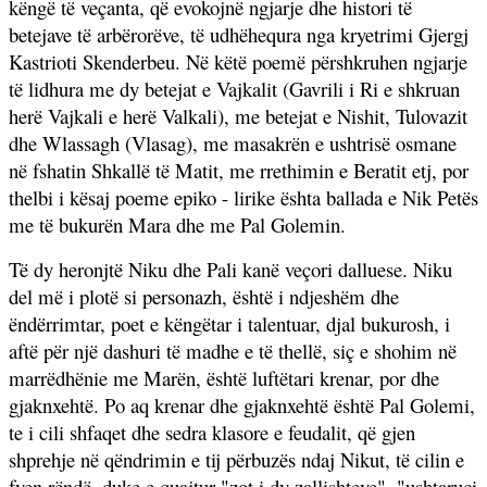
këngë të veçanta, që evokojnë ngjarje dhe histori të
betejave të arbërorëve, të udhëhequra nga kryetrimi Gjergj
Kastrioti Skenderbeu. Në këtë poemë përshkruhen ngjarje
të lidhura me dy betejat e Vajkalit (Gavrili i Ri e shkruan
herë Vajkali e herë Valkali), me betejat e Nishit, Tulovazit
dhe Wlassagh (Vlasag), me masakrën e ushtrisë osmane
në fshatin Shkallë të Matit, me rrethimin e Beratit etj, por
thelbi i kësaj poeme epiko - lirike ështa ballada e Nik Petës
me të bukurën Mara dhe me Pal Golemin.
Të dy heronjtë Niku dhe Pali kanë veçori dalluese. Niku
del më i plotë si personazh, është i ndjeshëm dhe
ëndërrimtar, poet e këngëtar i talentuar, djal bukurosh, i
aftë për një dashuri të madhe e të thellë, siç e shohim në
marrëdhënie me Marën, është luftëtari krenar, por dhe
gjaknxehtë. Po aq krenar dhe gjaknxehtë është Pal Golemi,
te i cili shfaqet dhe sedra klasore e feudalit, që gjen
shprehje në qëndrimin e tij përbuzës ndaj Nikut, të cilin e
fyen rëndë, duke e quajtur "zot i dy zallishteve", "ushtaruci