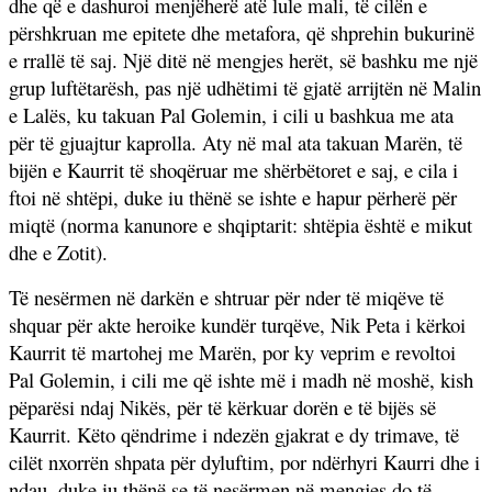
dhe që e dashuroi menjëherë atë lule mali, të cilën e
përshkruan me epitete dhe metafora, që shprehin bukurinë
e rrallë të saj. Një ditë në mengjes herët, së bashku me një
grup luftëtarësh, pas një udhëtimi të gjatë arrijtën në Malin
e Lalës, ku takuan Pal Golemin, i cili u bashkua me ata
për të gjuajtur kaprolla. Aty në mal ata takuan Marën, të
bijën e Kaurrit të shoqëruar me shërbëtoret e saj, e cila i
ftoi në shtëpi, duke iu thënë se ishte e hapur përherë për
miqtë (norma kanunore e shqiptarit: shtëpia është e mikut
dhe e Zotit).
Të nesërmen në darkën e shtruar për nder të miqëve të
shquar për akte heroike kundër turqëve, Nik Peta i kërkoi
Kaurrit të martohej me Marën, por ky veprim e revoltoi
Pal Golemin, i cili me që ishte më i madh në moshë, kish
pëparësi ndaj Nikës, për të kërkuar dorën e të bijës së
Kaurrit. Këto qëndrime i ndezën gjakrat e dy trimave, të
cilët nxorrën shpata për dyluftim, por ndërhyri Kaurri dhe i
ndau, duke iu thënë se të nesërmen në mengjes do të