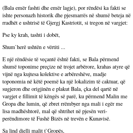
(Bala emër fashti dhe emër lagje), por rëndësi ka fakti se
ishte personazh historik dhe pjesmarrës në shumë beteja në
rradhët e ushtrisë të Gjergj Kastriotit, si tregon në vargjet:
Pse ky krah, tashti i dobët,
Shum`herë ushtën e vërtiti ...
E një rëndësie të veçantë është fakti, se Bala përmend
shumë toponime preçize në trojet arbërore, krahas atyre që
vijnë nga kujtesa kolektive e arbëreshëve, madje
toponomia në këtë poemë ka një lokalizim të caktuar, që
sugjeron dhe origjinën e plakut Bala, çka del qartë në
vargjet e fillimit të këngës së parë, ku përmend Malin me
Gropa dhe lumin, që zbret rrëmbyer nga mali i egër me
lisa madhështorë, mal që shtrihet në pjesën veri-
perëndimore të Fushë Bizës në trevën e Kunavisë.
Sa lind dielli malit t`Gropës,