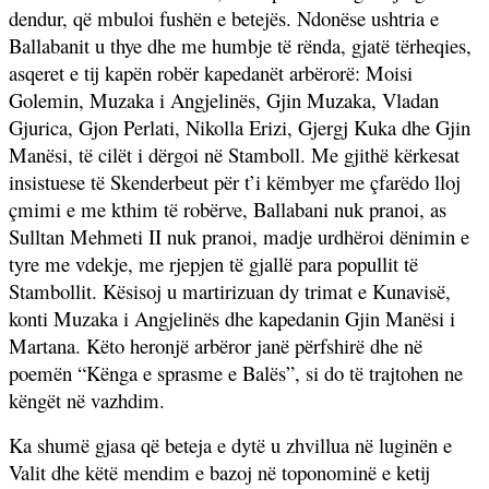
dendur, që mbuloi fushën e betejës. Ndonëse ushtria e
Ballabanit u thye dhe me humbje të rënda, gjatë tërheqies,
asqeret e tij kapën robër kapedanët arbërorë: Moisi
Golemin, Muzaka i Angjelinës, Gjin Muzaka, Vladan
Gjurica, Gjon Perlati, Nikolla Erizi, Gjergj Kuka dhe Gjin
Manësi, të cilët i dërgoi në Stamboll. Me gjithë kërkesat
insistuese të Skenderbeut për t’i këmbyer me çfarëdo lloj
çmimi e me kthim të robërve, Ballabani nuk pranoi, as
Sulltan Mehmeti II nuk pranoi, madje urdhëroi dënimin e
tyre me vdekje, me rjepjen të gjallë para popullit të
Stambollit. Kësisoj u martirizuan dy trimat e Kunavisë,
konti Muzaka i Angjelinës dhe kapedanin Gjin Manësi i
Martana. Këto heronjë arbëror janë përfshirë dhe në
poemën “Kënga e sprasme e Balës”, si do të trajtohen ne
këngët në vazhdim.
Ka shumë gjasa që beteja e dytë u zhvillua në luginën e
Valit dhe këtë mendim e bazoj në toponominë e ketij