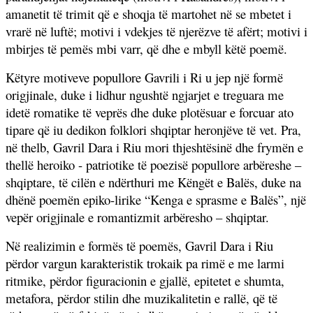
amanetit të trimit që e shoqja të martohet në se mbetet i
vrarë në luftë; motivi i vdekjes të njerëzve të afërt; motivi i
mbirjes të pemës mbi varr, që dhe e mbyll këtë poemë.
Këtyre motiveve popullore Gavrili i Ri u jep një formë
origjinale, duke i lidhur ngushtë ngjarjet e treguara me
idetë romatike të veprës dhe duke plotësuar e forcuar ato
tipare që iu dedikon folklori shqiptar heronjëve të vet. Pra,
në thelb, Gavril Dara i Riu mori thjeshtësinë dhe frymën e
thellë heroiko - patriotike të poezisë popullore arbëreshe –
shqiptare, të cilën e ndërthuri me Këngët e Balës, duke na
dhënë poemën epiko-lirike “Kenga e sprasme e Balës”, një
vepër origjinale e romantizmit arbëresho – shqiptar.
Në realizimin e formës të poemës, Gavril Dara i Riu
përdor vargun karakteristik trokaik pa rimë e me larmi
ritmike, përdor figuracionin e gjallë, epitetet e shumta,
metafora, përdor stilin dhe muzikalitetin e rallë, që të