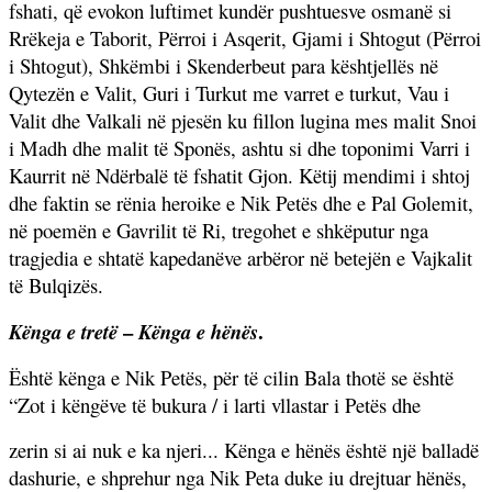
fshati, që evokon luftimet kundër pushtuesve osmanë si
Rrëkeja e Taborit, Përroi i Asqerit, Gjami i Shtogut (Përroi
i Shtogut), Shkëmbi i Skenderbeut para kështjellës në
Qytezën e Valit, Guri i Turkut me varret e turkut, Vau i
Valit dhe Valkali në pjesën ku fillon lugina mes malit Snoi
i Madh dhe malit të Sponës, ashtu si dhe toponimi Varri i
Kaurrit në Ndërbalë të fshatit Gjon. Këtij mendimi i shtoj
dhe faktin se rënia heroike e Nik Petës dhe e Pal Golemit,
në poemën e Gavrilit të Ri, tregohet e shkëputur nga
tragjedia e shtatë kapedanëve arbëror në betejën e Vajkalit
të Bulqizës.
–
.
Kënga e tretë
Kënga e hënës
Është kënga e Nik Petës, për të cilin Bala thotë se është
“Zot i këngëve të bukura / i larti vllastar i Petës dhe
zerin si ai nuk e ka njeri... Kënga e hënës është një balladë
dashurie, e shprehur nga Nik Peta duke iu drejtuar hënës,