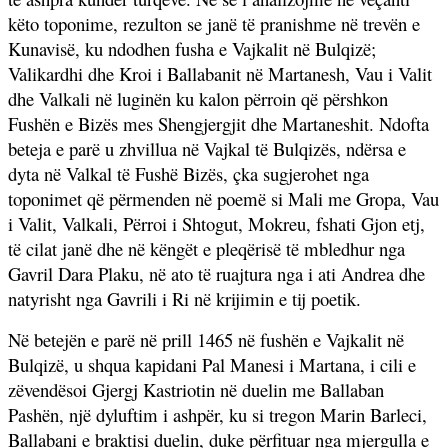
këto toponime, rezulton se janë të pranishme në trevën e
Kunavisë, ku ndodhen fusha e Vajkalit në Bulqizë;
Valikardhi dhe Kroi i Ballabanit në Martanesh, Vau i Valit
dhe Valkali në luginën ku kalon përroin që përshkon
Fushën e Bizës mes Shengjergjit dhe Martaneshit. Ndofta
beteja e parë u zhvillua në Vajkal të Bulqizës, ndërsa e
dyta në Valkal të Fushë Bizës, çka sugjerohet nga
toponimet që përmenden në poemë si Mali me Gropa, Vau
i Valit, Valkali, Përroi i Shtogut, Mokreu, fshati Gjon etj,
të cilat janë dhe në këngët e pleqërisë të mbledhur nga
Gavril Dara Plaku, në ato të ruajtura nga i ati Andrea dhe
natyrisht nga Gavrili i Ri në krijimin e tij poetik.
Në betejën e parë në prill 1465 në fushën e Vajkalit në
Bulqizë, u shqua kapidani Pal Manesi i Martana, i cili e
zëvendësoi Gjergj Kastriotin në duelin me Ballaban
Pashën, një dyluftim i ashpër, ku si tregon Marin Barleci,
Ballabani e braktisi duelin, duke përfituar nga mjergulla e