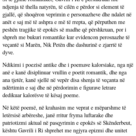
ndjenja të thella natyrën, të cilën e përdor si element të
gjallë, që shoqëron veprimin e personazheve dhe ndalet në
anët e saj më të ashpra e më të rrepta, që përputhen me
peshën tragjike të epokës së madhe që përshkruan, por i
shpreh me bukuri romantike kur evidencon perosnazhe të
veçantë si Marën, Nik Petën dhe dashurinë e zjarrtë të
dyve.
Ndikimi i poezisë antike dhe i poemave kalorsiake, nga një
anë e kanë disiplinuar vrullin e poetit romantik, dhe nga
ana tjetër, kanë sjellë në vepër disa shenja të veçanta në
ndërtimin e saj dhe në përdorimin e figurave letrare
dedikuar kalorësve të kësaj poeme.
Në këtë poemë, në krahasim me veprat e mëparshme të
letërsisë arbëreshe, janë rritur fryma luftarake dhe
patriotizmi aktual në pasqyrimin e epokës së Skënderbeut,
kështu Gavrili i Ri shprehet me ngjyra epizmi dhe unitet