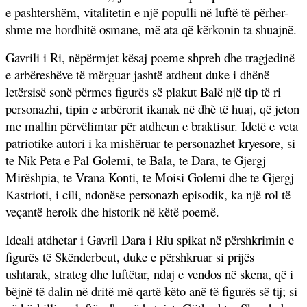
e pashtershëm, vitalitetin e një populli në luftë të përher-
shme me hordhitë osmane, më ata që kërkonin ta shuajnë.
Gavrili i Ri, nëpërmjet kësaj poeme shpreh dhe tragjedinë
e arbëreshëve të mërguar jashtë atdheut duke i dhënë
letërsisë sonë përmes figurës së plakut Balë një tip të ri
personazhi, tipin e arbërorit ikanak në dhè të huaj, që jeton
me mallin përvëlimtar për atdheun e braktisur. Idetë e veta
patriotike autori i ka mishëruar te personazhet kryesore, si
te Nik Peta e Pal Golemi, te Bala, te Dara, te Gjergj
Mirëshpia, te Vrana Konti, te Moisi Golemi dhe te Gjergj
Kastrioti, i cili, ndonëse personazh episodik, ka një rol të
veçantë heroik dhe historik në këtë poemë.
Ideali atdhetar i Gavril Dara i Riu spikat në përshkrimin e
figurës të Skënderbeut, duke e përshkruar si prijës
ushtarak, strateg dhe luftëtar, ndaj e vendos në skena, që i
bëjnë të dalin në dritë më qartë këto anë të figurës së tij; si