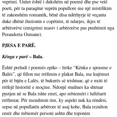
veprimi. Unitet është i dukshëm në poemë dhe pse vetë
poeti, për ta paraqitur veprën popullore me një mistifikim
të zakonshëm romantik, bënë disa ndërhyrje të veçanta
duke dhënë iluzionin e copëtimi, të ndarjes, ikjes të
arbërorëve (emigrimi masiv i arbërorëve pas pushtimit nga
Perandoria Osmane).
PJESA E PARË.
– Bala.
Kënga e parë
Është preludi i poemës epiko – lirike “Kënka e sprasme e
Balës”, që fillon me rrëfimin e plakut Bala, me kujtimet
për të bijën e Lalës, të bukurës së trishtuar, që e nxiti të
rrëfejë historitë e moçme. Ndonjë studiues ka shtruar
pyetjen në se Bala ishte emri, apo mbiemëri i luftëtarit
rrëfimtar. Për mendimin tim, ky aspekt nuk ka rëndësi,
sepse në popullatën arbërore të asaj kohe, Bala rezulton
emër dhe mbiemër personi ashtu dhe toponim