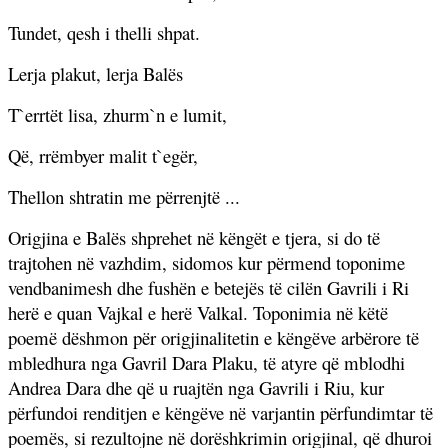
Tundet, qesh i thelli shpat.
Lerja plakut, lerja Balës
T`errtët lisa, zhurm`n e lumit,
Që, rrëmbyer malit t`egër,
Thellon shtratin me përrenjtë ...
Origjina e Balës shprehet në këngët e tjera, si do të
trajtohen në vazhdim, sidomos kur përmend toponime
vendbanimesh dhe fushën e betejës të cilën Gavrili i Ri
herë e quan Vajkal e herë Valkal. Toponimia në këtë
poemë dëshmon për origjinalitetin e këngëve arbërore të
mbledhura nga Gavril Dara Plaku, të atyre që mblodhi
Andrea Dara dhe që u ruajtën nga Gavrili i Riu, kur
përfundoi renditjen e këngëve në varjantin përfundimtar të
poemës, si rezultojne në dorëshkrimin origjinal, që dhuroi