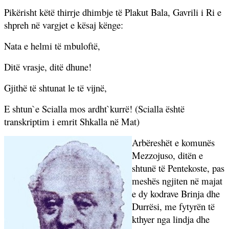
Pikërisht këtë thirrje dhimbje të Plakut Bala, Gavrili i Ri e
shpreh në vargjet e kësaj kënge:
Nata e helmi të mbuloftë,
Ditë vrasje, ditë dhune!
Gjithë të shtunat le të vijnë,
E shtun`e Scialla mos ardht`kurrë! (Scialla është
transkriptim i emrit Shkalla në Mat)
Arbëreshët e komunës
Mezzojuso, ditën e
shtunë të Pentekoste, pas
meshës ngjiten në majat
e dy kodrave Brinja dhe
Durrësi, me fytyrën të
kthyer nga lindja dhe