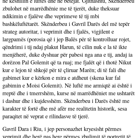
në këshillin e luftës dhe në betejat. Gjithashtu, Skenderbeu
zbulohet në marrëdhënie me të tjerët, duke theksuar
ndikimin e fjalëve dhe veprimeve të tij mbi
bashkëluftëtarët. Skënderbeu i Gavril Darës del më tepër
strateg autoritar, i veprimit dhe i fjalës, vigjilent e
largpamës (porosia që i jep Balës për të kontrolluar rojet,
qëndrimi i tij ndaj plakut Harun, të cilin nuk e la të ikte
menjëherë, duke dyshuar për pabesi nga ana e tij, andaj ia
dorëzon Pal Golemit që ta ruaj; me fjalët që i thotë Nikut
kur e lejon të shkojë për të çliruar Marën; di të fali dhe
gabimet kur e kërkon e mira e atdheut (skena kur fal
gabimin e Moisi Golemit). Në luftë me armiqtë ai është i
rreptë dhe i tmerrshëm, kurse në marrëdhëniet me ushtarët
i dashur dhe i kujdesshëm. Skënderbeu i Darës është me
karakter të fortë dhe më afër me realitetin historik, sesa
paraqitet në veprat e rilindasve të tjerë.
Gavril Dara i Riu, i jep personazhet kryesisht përmes
veprimit dhe herë pas here përmes zbulimit të portretit të