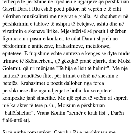
tërheq e të përfshinë në rrjedhën e ngjarjeve që përshkruan.
Gavril Dara i Riu është poeti piktor, në veprën e të cilit
shkrihen muzikaliteti me ngjyrat e gjalla. Ai shquhet si në
përshkrimin e tablove të ashpra të betejave, ashtu dhe në
vizatimin e skenave lirike. Mjeshtërisë së poetit i shërben
figuracioni i pasur e konkret, të cilat Dara i shpreh në
përdorimin e antitezave, krahasimeve, metaforave,
epiteteve. E fuqishme është antiteza e këngës së dytë midis
trimave të Skënderbeut, që gëzojnë pranë zjarrit, dhe Moisi
Golemit, që rri mënjanë "Te hija e lisit të helmit". Me një
antitezë tronditëse flitet për trimat e rënë në sheshin e
betejës. Krahasimet e poetit dallohen nga forca
përshkruese dhe nga ndjenjat e holla, kurse epitetet-
kompozite janë sintetike. Me një epitet të vetëm ai shpreh
një karakter të tërë p.sh., Moisiun e përshkruan
"ballëfshehur",
Vrana Konti
n "zemër e krah lisi", Darën
fjalë-urtë etj.
Si të gjithë romantikët, Gavrili i Ri e përshkruan me