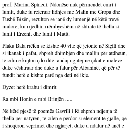
prof. Marina Spinedi. Ndonëse nuk përmendet emri i
lumit, duke iu referuar lidhjes me Malin me Gropa dhe
Fushë Bizën, rezulton se janë dy lumenjë në këtë trevë
malore, ku rrjedhin rrëmbyeshëm në shtrate të thella si
lumi i Erzenit dhe lumi i Matit.
Plaku Bala rrëfen se kishte 40 vite që jetonte në Siçili dhe
si ikanak i pafat, shpreh dhimbjen dhe mallin për atdheun,
të cilin e kujton çdo ditë, andaj ngjitej në çikat e maleve
duke vështruar dhe duke u falur për Albaninë, që për të
fundit herë e kishte parë nga deti në ikje.
Dyzet herë krahu i dimrit
Ra mbi Honin e mbi Brinjën .....
Në këtë pjesë të poemës Gavrili i Ri shpreh ndjenja të
thella për natyrën, të cilën e përdor si element të gjallë, që
i shoqëron veprimet dhe ngjarjet, duke u ndalur në anët e