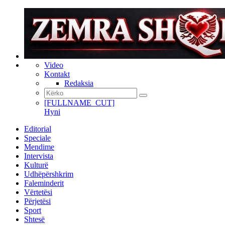
Video
Kontakt
Redaksia
[FULLNAME_CUT]
Hyni
Editorial
Speciale
Mendime
Intervista
Kulturë
Udhëpërshkrim
Faleminderit
Vërtetësi
Përjetësi
Sport
Shtesë