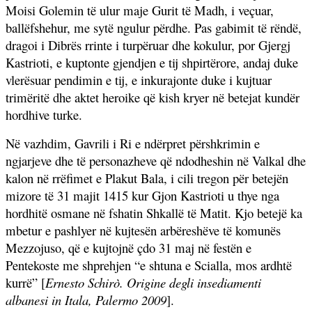
Moisi Golemin të ulur maje Gurit të Madh, i veçuar,
ballëfshehur, me sytë ngulur përdhe. Pas gabimit të rëndë,
dragoi i Dibrës rrinte i turpëruar dhe kokulur, por Gjergj
Kastrioti, e kuptonte gjendjen e tij shpirtërore, andaj duke
vlerësuar pendimin e tij, e inkurajonte duke i kujtuar
trimëritë dhe aktet heroike që kish kryer në betejat kundër
hordhive turke.
Në vazhdim, Gavrili i Ri e ndërpret përshkrimin e
ngjarjeve dhe të personazheve që ndodheshin në Valkal dhe
kalon në rrëfimet e Plakut Bala, i cili tregon për betejën
mizore të 31 majit 1415 kur Gjon Kastrioti u thye nga
hordhitë osmane në fshatin Shkallë të Matit. Kjo betejë ka
mbetur e pashlyer në kujtesën arbëreshëve të komunës
Mezzojuso, që e kujtojnë çdo 31 maj në festën e
Pentekoste me shprehjen “e shtuna e Scialla, mos ardhtë
kurrë” [
Ernesto Schirò. Origine degli insediamenti
albanesi in Itala, Palermo 2009
].