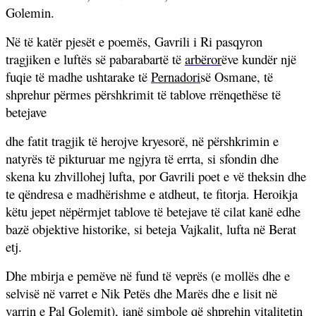
Golemin.
Në të katër pjesët e poemës, Gavrili i Ri pasqyron
tragjiken e luftës së pabarabartë të
arbëro
r
ëve kundër një
fuqie të madhe ushtarake të
Pernadori
së Osmane, të
shprehur përmes përshkrimit të tablove rrënqethëse të
betejave
dhe fatit tragjik të herojve kryesorë, në përshkrimin e
natyrës të pikturuar me ngjyra të errta, si sfondin dhe
skena ku zhvillohej lufta, por Gavrili poet e vë theksin dhe
te qëndresa e madhërishme e atdheut, te fitorja. Heroikja
këtu jepet nëpërmjet tablove të betejave të cilat kanë edhe
bazë objektive historike, si beteja Vajkalit, lufta në Berat
etj.
Dhe mbirja e pemëve në fund të veprës (e mollës dhe e
selvisë në varret e Nik Petës dhe Marës dhe e lisit në
varrin e Pal Golemit), janë simbole që shprehin vitalitetin