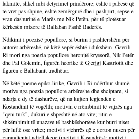
lakmitë, shkel mbi detyrimet prindërore; është i pabesë që
të vret pas shpine, është zemërgurë dhe i pashpirt, sepse e
vrau dashurinë e Marës me Nik Petën, për të plotësuar
kërkesën mizore të Ballaban Pashë Baderës.
Ndikimi i poezisë popullore, si burim i pashtershëm për
autorët arbëreshë, në këtë vepër është i dukshëm. Gavrili
Ri mori nga poezia popullore heronjtë kryesorë, Nik Petën
dhe Pal Golemin, figurën heorike të Gjerjgj Kastriotit dhe
figurën e Ballabanit tradhëtar.
Në këtë poemë epiko-lirike, Gavrili i Ri ndërthur shumë
motive nga poezia popullore arbëreshe dhe shqiptare, si
ndarja e dy të dashurëve, që na kujton legjendën e
Kostandinit të vogëlth; motivin e rrëmbimit të vajzës nga
"qeni turk", dukuri e shpeshtë në ato vite; ritin e
shkëmbimit të unazave të bashkëshortëve kur burri niset
për luftë ose vritet; motivi i vjehrrës që e qorton nusen për
parandjenjat ndjellakeqe (motivi i Kasandrës); motivi i