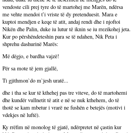
vendoste cili prej tyre do të martohej me Marën, ndërsa
me vehte mendoi t’i vriste të dy pretenduesit. Mara e
kuptoi mendjen e keqe të atit, andaj rendi dhe i njoftoi
Nikën dhe Palin, duke iu lutur të iknin se iu rrezikohej jeta.
Kur po përshëndeteshin para se të ndahen, Nik Peta i
shprehu dashurinë Marës:
Më dëgjo, e bardha vajzë!
Për sa mote të jem gjallë,
Ti gjithmon`do m`jesh uratë...
dhe i tha se kur të kthehej pas tre viteve, do të martohemi
dhe kundër vullnetit të atit e në se nuk kthehem, do të
thotë se kam mbetur i vrarë ne fushën e betejës (motivi i
vdekjes në luftë).
Ky rrëfim në monolog të gjatë, ndërpretet në çastin kur