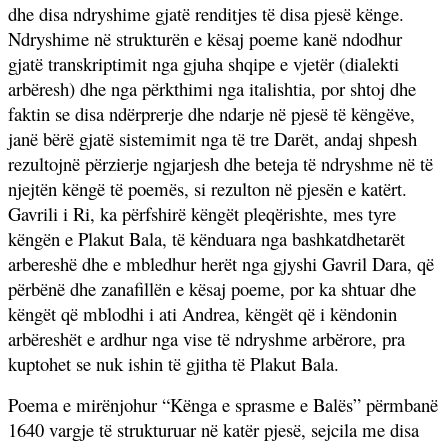
dhe disa ndryshime gjatë renditjes të disa pjesë kënge.
Ndryshime në strukturën e kësaj poeme kanë ndodhur
gjatë transkriptimit nga gjuha shqipe e vjetër (dialekti
arbëresh) dhe nga përkthimi nga italishtia, por shtoj dhe
faktin se disa ndërprerje dhe ndarje në pjesë të këngëve,
janë bërë gjatë sistemimit nga të tre Darët, andaj shpesh
rezultojnë përzierje ngjarjesh dhe beteja të ndryshme në të
njejtën këngë të poemës, si rezulton në pjesën e katërt.
Gavrili i Ri, ka përfshirë këngët pleqërishte, mes tyre
këngën e Plakut Bala, të kënduara nga bashkatdhetarët
arbereshë dhe e mbledhur herët nga gjyshi Gavril Dara, që
përbënë dhe zanafillën e kësaj poeme, por ka shtuar dhe
këngët që mblodhi i ati Andrea, këngët që i këndonin
arbëreshët e ardhur nga vise të ndryshme arbërore, pra
kuptohet se nuk ishin të gjitha të Plakut Bala.
Poema e mirënjohur “Kënga e sprasme e Balës” përmbanë
1640 vargje të strukturuar në katër pjesë, sejcila me disa