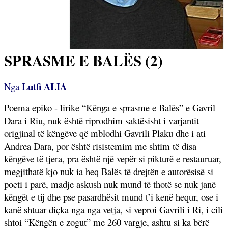
SPRASME E BALËS (2)
Lutfi ALIA
Nga
Poema epiko - lirike “Kënga e sprasme e Balës” e Gavril
Dara i Riu, nuk është riprodhim saktësisht i varjantit
origjinal të këngëve që mblodhi Gavrili Plaku dhe i ati
Andrea Dara, por është risistemim me shtim të disa
këngëve të tjera, pra është një vepër si pikturë e restauruar,
megjithatë kjo nuk ia heq Balës të drejtën e autorësisë si
poeti i parë, madje askush nuk mund të thotë se nuk janë
këngët e tij dhe pse pasardhësit mund t’i kenë hequr, ose i
kanë shtuar diçka nga nga vetja, si veproi Gavrili i Ri, i cili
shtoi “Këngën e zogut” me 260 vargje, ashtu si ka bërë