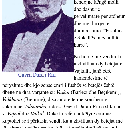
këndojnë këngë malli
dhe dashurie
përvëlimtare për atdheun
dhe me thirrjen e
dhimbëshme: “E shtuna
e Shkallës mos ardhtë
kurrë”.
Në lidhje me vendin ku
u zhvilluan dy betejat e
Vajkalit, janë bërë
hamendësime të
ndryshme dhe kjo sepse emri i fushës së betejës është
dhënë në disa varjante si:
Vajkal
(Barleci dhe Beçikemi),
Valkhaila
(Biemme), disa autorë të më vonshëm e
shkruajnë
Valikardha,
ndërsa Gavril Dara i Riu e shkruan
si
Vajkal
dhe
Valkal
. Duke iu referuar këtyre emrave
kuptohet se i përkasin vendit ku u zhvilluan dy betejat më
të ashpra kundër turqëve. Në se i analizojmë në veçanti