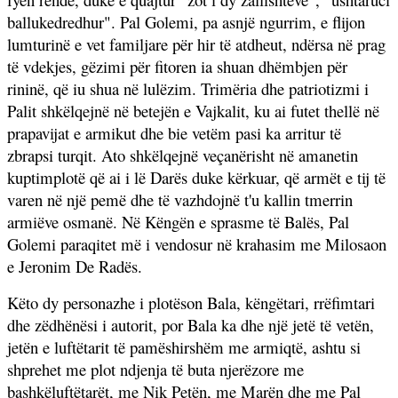
ballukedredhur". Pal Golemi, pa asnjë ngurrim, e flijon
lumturinë e vet familjare për hir të atdheut, ndërsa në prag
të vdekjes, gëzimi për fitoren ia shuan dhëmbjen për
rininë, që iu shua në lulëzim. Trimëria dhe patriotizmi i
Palit shkëlqejnë në betejën e Vajkalit, ku ai futet thellë në
prapavijat e armikut dhe bie vetëm pasi ka arritur të
zbrapsi turqit. Ato shkëlqejnë veçanërisht në amanetin
kuptimplotë që ai i lë Darës duke kërkuar, që armët e tij të
varen në një pemë dhe të vazhdojnë t'u kallin tmerrin
armiëve osmanë. Në Këngën e sprasme të Balës, Pal
Golemi paraqitet më i vendosur në krahasim me Milosaon
e Jeronim De Radës.
Këto dy personazhe i plotëson Bala, këngëtari, rrëfimtari
dhe zëdhënësi i autorit, por Bala ka dhe një jetë të vetën,
jetën e luftëtarit të pamëshirshëm me armiqtë, ashtu si
shprehet me plot ndjenja të buta njerëzore me
bashkëluftëtarët, me Nik Petën, me Marën dhe me Pal