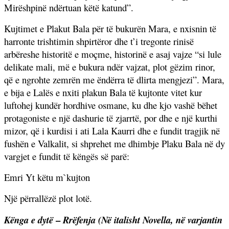
Mirëshpinë ndërtuan këtë katund”.
Kujtimet e Plakut Bala për të bukurën Mara, e nxisnin të
harronte trishtimin shpirtëror dhe t’i tregonte rinisë
arbëreshe historitë e moçme, historinë e asaj vajze “si lule
delikate mali, më e bukura ndër vajzat, plot gëzim rinor,
që e ngrohte zemrën me ëndërra të dlirta mengjezi”. Mara,
e bija e Lalës e nxiti plakun Bala të kujtonte vitet kur
luftohej kundër hordhive osmane, ku dhe kjo vashë bëhet
protagoniste e një dashurie të zjarrtë, por dhe e një kurthi
mizor, që i kurdisi i ati Lala Kaurri dhe e fundit tragjik në
fushën e Valkalit, si shprehet me dhimbje Plaku Bala në dy
vargjet e fundit të këngës së parë:
Emri Yt këtu m`kujton
Një përrallëzë plot lotë.
–
Kënga e dytë
Rrëfenja (Në italisht Novella, në varjantin