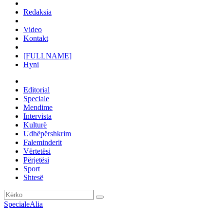
Redaksia
Video
Kontakt
[FULLNAME]
Hyni
Editorial
Speciale
Mendime
Intervista
Kulturë
Udhëpërshkrim
Faleminderit
Vërtetësi
Përjetësi
Sport
Shtesë
Speciale
Alia