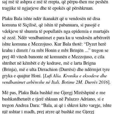
saj më të ashpra e më të rrepta, që përpu-then me peshën
tragjike të ngjarjeve dhe të epokës që përshkruan.
Plaku Bala ishte ndër ikanakët që u vendosën në disa
komuna të Siçilisë, që ishin të pabanuara, si pasojë e
vdekjeve të shumta të popullatës nga epidemia e murtajës
së zezë. Ndër vendbanimet e para ku u vendosën arbërorët
ishte komuna e Mezzojuso. Kur Bala thotë: “Dyzet herë
krahu i dimrit / ra mbi Honin e mbi Brinjën ...” tregon se
prej 40 vitesh banonte në komunën e Mezzojuso, e cila
shtrihet në këmbët e dy kodrave, më e larta Brigna
(Brinja), më e ulta Dirrachion (Durrësi) dhe ndërmjet tyre
gryka e quajtur Honi. [
Lufi Alia. Kronika e eksodeve dhe
vendbanimet arbëreshe në Itali. Botime 2M. Durrës 2016
].
Më pas, Plaku Bala bashkë me Gjergj Mirëshpinë e me
bashkatdhetarët e tjerë shkuan në Palazzo Adriano, si e
tregon Andrea Dara: “Bala, ai që i shkroi këto vargje, ishte
një ushtar i madh, prej atyre që bashkë me Gjergj