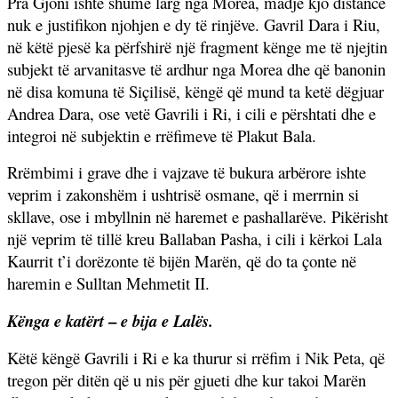
Pra Gjoni ishte shumë larg nga Morea, madje kjo distancë
nuk e justifikon njohjen e dy të rinjëve. Gavril Dara i Riu,
në këtë pjesë ka përfshirë një fragment kënge me të njejtin
subjekt të arvanitasve të ardhur nga Morea dhe që banonin
në disa komuna të Siçilisë, këngë që mund ta ketë dëgjuar
Andrea Dara, ose vetë Gavrili i Ri, i cili e përshtati dhe e
integroi në subjektin e rrëfimeve të Plakut Bala.
Rrëmbimi i grave dhe i vajzave të bukura arbërore ishte
veprim i zakonshëm i ushtrisë osmane, që i merrnin si
skllave, ose i mbyllnin në haremet e pashallarëve. Pikërisht
një veprim të tillë kreu Ballaban Pasha, i cili i kërkoi Lala
Kaurrit t’i dorëzonte të bijën Marën, që do ta çonte në
haremin e Sulltan Mehmetit II.
–
Kënga e katërt
e bija e Lalës.
Këtë këngë Gavrili i Ri e ka thurur si rrëfim i Nik Peta, që
tregon për ditën që u nis për gjueti dhe kur takoi Marën