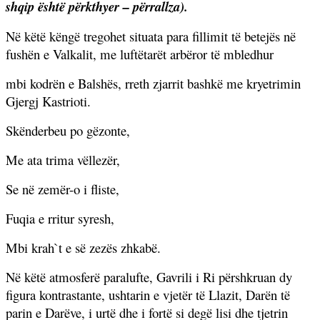
shqip është përkthyer – përrallza).
Në këtë këngë tregohet situata para fillimit të betejës në
fushën e Valkalit, me luftëtarët arbëror të mbledhur
mbi kodrën e Balshës, rreth zjarrit bashkë me kryetrimin
Gjergj Kastrioti.
Skënderbeu po gëzonte,
Me ata trima vëllezër,
Se në zemër-o i fliste,
Fuqia e rritur syresh,
Mbi krah`t e së zezës zhkabë.
Në këtë atmosferë paralufte, Gavrili i Ri përshkruan dy
figura kontrastante, ushtarin e vjetër të Llazit, Darën të
parin e Darëve, i urtë dhe i fortë si degë lisi dhe tjetrin