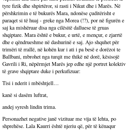
tyre fizik dhe shpirtëror, si rasti i Nikut dhe i Marës. Në
përshkrimin e të bukurës Mara, ndonëse çuditërisht e
paraqet si të huaj - greke nga Morea (!?), por në figurën e
saj ka mishëruar disa nga cilësitë dalluese të gruas
shqiptare. Mara është e bukur, e urtë, e mençur, e zjarrtë
dhe e qëndrueshme në dashurinë e saj. Ajo shquhet për
trimëri të rrallë, në kohën kur i ati i pa besë e dorëzoi te
Ballbani, mbrohet nga turqit me thikë në dorë, kësisojë
Gavrili i Ri, nëpërmjet Marës jep edhe një portret kolektiv
të grave shqiptare duke i perkufizuar:
Tisi i nderit i mbështjell…
kanë si dasëm luftrat,
andej syresh lindin trima.
Personazhet negative janë vizituar me vija të lehta, po
shprehëse. Lala Kaurri është njeriu që, për të kënaqur