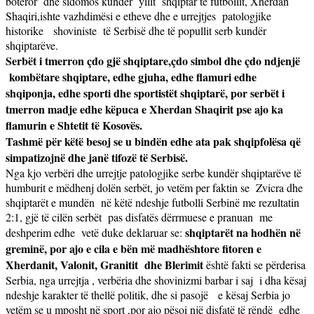
botëror
dhe sidomos kundër
yllit
shqiptar të futbollit, Xherdan
Shaqiri,ishte vazhdimësi e etheve dhe e urrejtjes
patologjike
historike
shoviniste
të Serbisë dhe të popullit serb kundër
shqiptarëve.
Serbët i tmerron çdo gjë shqiptare,çdo simbol dhe çdo ndjenjë
kombëtare shqiptare, edhe gjuha, edhe flamuri edhe
shqiponja, edhe sporti dhe sportistët shqiptarë, por serbët i
tmerron madje edhe këpuca e Xherdan Shaqirit pse ajo ka
flamurin e Shtetit të Kosovës.
Tashmë për këtë besoj se u bindën edhe ata pak shqipfolësa që
simpatizojnë dhe janë tifozë të Serbisë.
Nga kjo verbëri dhe urrejtje patologjike serbe kundër shqiptarëve të
humburit e mëdhenj dolën serbët, jo vetëm per faktin se
Zvicra dhe
shqiptarët e mundën
në këtë ndeshje futbolli Serbinë me rezultatin
2:1, gjë të cilën serbët
pas disfatës dërrmuese e pranuan
me
shqiptarët na hodhën në
deshperim edhe
vetë duke deklaruar se:
greminë, por ajo e cila e bën më madhështore fitoren e
Xherdanit, Valonit, Granitit
dhe Blerimit
është fakti se përderisa
Serbia, nga urrejtja , verbëria dhe shovinizmi barbar i saj
i dha kësaj
ndeshje karakter të thellë politik, dhe si pasojë
e kësaj Serbia jo
vetëm se u mposht në sport ,por ajo pësoi një disfatë të rëndë
edhe