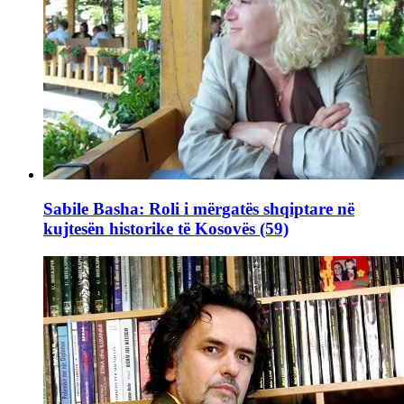
Sabile Basha: Roli i mërgatës shqiptare në
kujtesën historike të Kosovës (59)