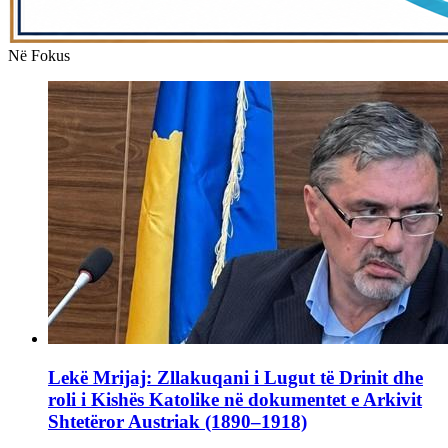
Në Fokus
Lekë Mrijaj: Zllakuqani i Lugut të Drinit dhe
roli i Kishës Katolike në dokumentet e Arkivit
Shtetëror Austriak (1890–1918)