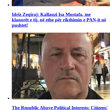
Idriz Zeqiraj: Kallauzi Isa Mustafa, me
klanorët e tij, në ethe për rikthimin e PAN-it në
pushtet!
The Republic Above Political Interests: Citizens'