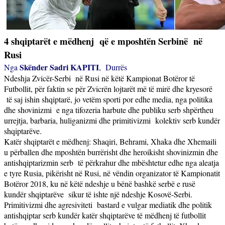
4 shqiptarët e mëdhenj
që e mposhtën Serbinë
në
Rusi
Skënder Sadri KAPITI
Nga
,
Durrës
Ndeshja Zvicër-Serbi
në Rusi në këtë Kampionat Botëror të
Futbollit, për faktin se për Zvicrën lojtarët më të mirë dhe kryesorë
të saj ishin shqiptarë, jo vetëm sporti por edhe media, nga politika
dhe shovinizmi
e nga tifozeria harbute dhe publiku serb shpërtheu
urrejtja, barbaria, huliganizmi dhe primitivizmi
kolektiv serb kundër
shqiptarëve.
Katër shqiptarët e mëdhenj: Shaqiri, Behrami, Xhaka dhe Xhemaili
u përballen dhe mposhtën burrërisht dhe heroikisht shovinizmin dhe
antishqiptarizmin serb
të përkrahur dhe mbështetur edhe nga aleatja
e tyre Rusia, pikërisht në Rusi, në vëndin organizator të Kampionatit
Botëror 2018, ku në këtë ndeshje u bënë bashkë serbë e rusë
kundër shqiptarëve
sikur të ishte një ndeshje Kosovë-Serbi.
Primitivizmi dhe agresiviteti
bastard e vulgar mediatik dhe politik
antishqiptar serb kundër katër shqiptarëve të mëdhenj të futbollit