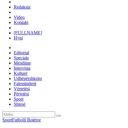
Redaksia
Video
Kontakt
[FULLNAME]
Hyni
Editorial
Speciale
Mendime
Intervista
Kulturë
Udhëpërshkrim
Faleminderit
Vërtetësi
Përjetësi
Sport
Shtesë
Sport
Futbolli Botëror