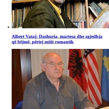
Albert Vataj: Dashuria, martesa dhe zgjedhja
që bëjmë, përtej mitit romantik