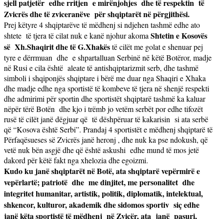
sjell patjetër
edhe rritjen
e mirënjohjes
dhe të respektin
të
Zvicrës dhe të zviceranëve
për shqiptarët në përgjithësi.
Prej këtyre 4 shqiptarëve të mëdhenj si ndjehen tashmë edhe ato
Shtetin e Kosovës
shtete
të tjera të cilat nuk e kanë njohur akoma
së
Xh.Shaqirit dhe të G.Xhakës
të cilët me golat e shenuar pej
tyre e dërrmuan
dhe
e shpartalluan Serbinë në këtë Botëror, madje
në Rusi e cila është
aleate të antishqiptarizmit serb, dhe tashmë
simboli i shqiponjës shqiptare i bërë me duar nga Shaqiri e Xhaka
dhe madje edhe nga sportistë të kombeve të tjera në shenjë respekti
dhe admirimi për sportin dhe sportistët shqiptarë tashmë ka kaluar
nëpër tërë Botën
dhe kjo i trëmb jo vetëm serbët por edhe tifozët
rusë të cilët janë dëgjuar që
të dëshpëruar të kakarisin
si ata serbë
që “Kosova është Serbi”. Prandaj 4 sportistët e mëdhenj shqiptarë të
Përfaqësueses së Zvicrës janë heronj , dhe nuk ka pse ndokush, që
vetë nuk bën asgjë dhe që është askushi
edhe mund të mos jetë
dakord për këtë fakt nga xhelozia dhe egoizmi.
Kudo ku janë shqiptarët në Botë, ata shqiptarë vepërmirë e
vepërlartë; patriotë
dhe
me dinjitet, me personalitet
dhe
integritet humanitar, artistik, politik, diplomatik, intelektual,
shkencor, kulturor, akademik dhe sidomos sportiv
siç edhe
janë këta sportistë të mëdhenj
në Zvicër, ata
janë
pasuri,