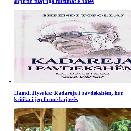
shpirtin tuaj nga furtunat e botës
Hamdi Hysuka: Kadareja i pavdekshëm, kur
kritika i jep formë kujtesës