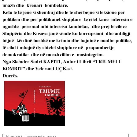
imazh dhe
krenari
kombëtare.
Këto le të jenë si shëmbuj dhe le të shërbejnë si leksione për
politikën dhe për politikanët shqiptarë
të cilët kanë
interesin e
ngushtë
personal mbi intereisn kombëtar,
dhe prej të cilëve
Shqipëria dhe Kosova janë vënde ku korrupsioni
dhe antiligji
bëjnë
kërdinë bashkë me krimin dhe hajninë e madhe politike,
të cilat i mbajnë dy shtetet shqiptare në
prapambertje
demokratike
dhe në moszhvillim e
mosintegrim.
Nga Skënder Sadri KAPITI, Autor i Librit “TRIUMFI I
KOMBIT” dhe Veteran i UÇK-së.
Durrës.