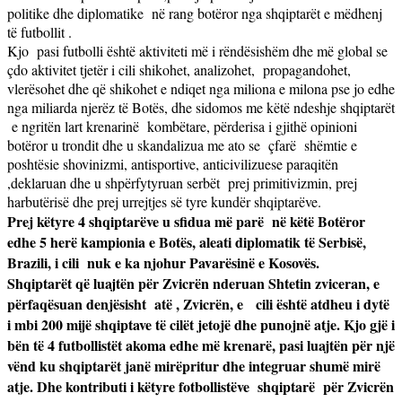
politike dhe diplomatike
në rang botëror nga shqiptarët e mëdhenj
të futbollit .
Kjo
pasi futbolli është aktiviteti më i rëndësishëm dhe më global se
ç
do aktivitet tjetër i cili shikohet, analizohet,
propagandohet,
vlerësohet dhe që shikohet e ndiqet nga miliona e milona pse jo edhe
nga miliarda njerëz të Botës, dhe sidomos me këtë ndeshje shqiptarët
e ngritën lart krenarinë
kombëtare, përderisa i gjithë opinioni
botëror u trondit dhe u skandalizua me ato se
çfarë
shëmtie e
poshtësie shovinizmi, antisportive, anticivilizuese paraqitën
,deklaruan dhe u shpërfytyruan serbët
prej primitivizmin, prej
harbutërisë dhe prej urrejtjes së tyre kundër shqiptarëve.
Prej këtyre 4 shqiptarëve u sfidua më parë
në këtë Botëror
edhe 5 herë kampionia e Botës, aleati diplomatik të Serbisë,
Brazili, i cili
nuk e ka njohur Pavarësinë e Kosovës.
Shqiptarët që luajtën për Zvicrën nderuan Shtetin zviceran, e
përfaqësuan denjësisht
atë , Zvicrën, e
cili është atdheu i dytë
i mbi 200 mijë shqiptave të cilët jetojë dhe punojnë atje. Kjo gjë i
bën të 4 futbollistët akoma edhe më krenarë, pasi luajtën për një
vënd ku shqiptarët janë mirëpritur dhe integruar shumë mirë
atje. Dhe kontributi i këtyre fotbollistëve
shqiptarë
për Zvicrën