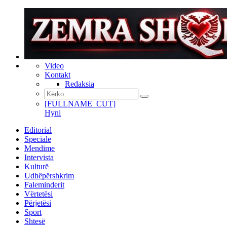
Video
Kontakt
Redaksia
[FULLNAME_CUT]
Hyni
Editorial
Speciale
Mendime
Intervista
Kulturë
Udhëpërshkrim
Faleminderit
Vërtetësi
Përjetësi
Sport
Shtesë