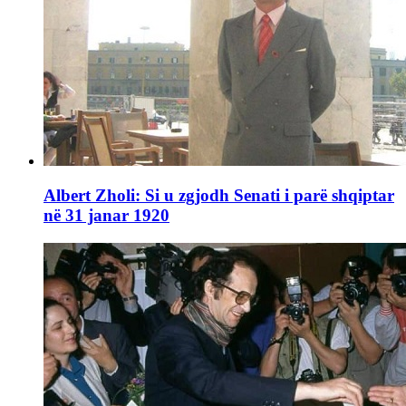
Albert Zholi: Si u zgjodh Senati i parë shqiptar
në 31 janar 1920