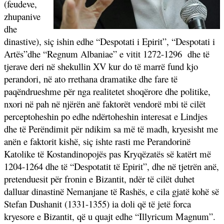
(feudeve,
zhupanive
dhe
dinastive), siç ishin edhe “Despotati i Epirit”, “Despotati i
Artës”dhe “Regnum Albaniae” e vitit 1272-1296
dhe të
tjerave deri në shekullin XV kur do të marrë fund kjo
perandori, në ato rrethana dramatike dhe fare të
paqëndrueshme për nga realitetet shoqërore dhe politike,
nxori në pah në njërën anë faktorët vendorë mbi të cilët
perceptoheshin po edhe ndërtoheshin interesat e Lindjes
dhe të Perëndimit për ndikim sa më të madh, kryesisht me
anën e faktorit kishë, siç ishte rasti me Perandorinë
Katolike të Kostandinopojës pas Kryqëzatës së katërt më
1204-1264 dhe të “Despotatit të Epirit”, dhe në tjetrën anë,
pretenduesit për fronin e Bizantit, ndër të cilët duhet
dalluar dinastinë Nemanjane të Rashës, e cila gjatë kohë së
Stefan Dushanit (1331-1355) ia doli që të jetë forca
kryesore e Bizantit, që u quajt edhe “Illyricum Magnum”.