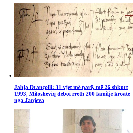
Jahja Drançolli: 31 vjet më parë, më 26 shkurt
1993, Milosheviq dëboi rreth 200 familje kroate
nga Janjeva