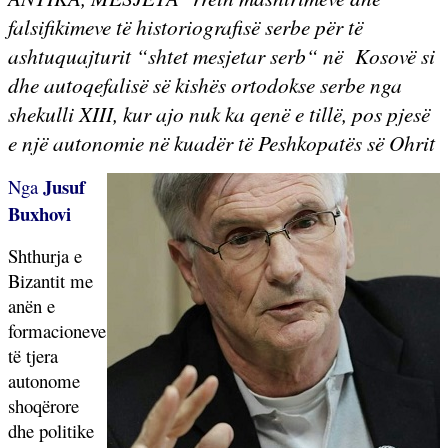
falsifikimeve të historiografisë serbe për të
ashtuquajturit “shtet mesjetar serb“ në
Kosovë si
dhe autoqefalisë së kishës ortodokse serbe nga
shekulli XIII, kur ajo nuk ka qenë e tillë, pos pjesë
e një autonomie në kuadër të Peshkopatës së Ohrit
Jusuf
Nga
Buxhovi
Shthurja e
Bizantit me
anën e
formacioneve
të tjera
autonome
shoqërore
dhe politike