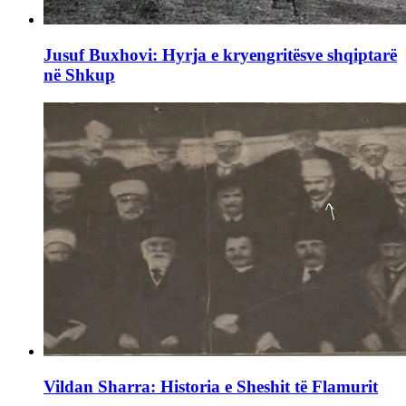
Jusuf Buxhovi: Hyrja e kryengritësve shqiptarë
në Shkup
Vildan Sharra: Historia e Sheshit të Flamurit