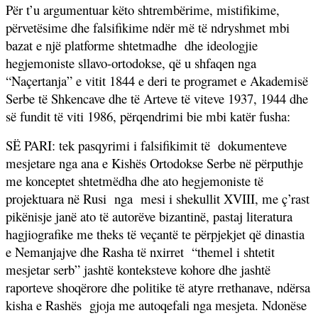
Për t’u argumentuar këto shtrembërime, mistifikime,
përvetësime dhe falsifikime ndër më të ndryshmet mbi
bazat e një platforme shtetmadhe
dhe ideologjie
hegjemoniste sllavo-ortodokse, që u shfaqen nga
“Naçertanja” e vitit 1844 e deri te programet e Akademisë
Serbe të Shkencave dhe të Arteve të viteve 1937, 1944 dhe
së fundit të viti 1986, përqendrimi bie mbi katër fusha:
SË PARI: tek pasqyrimi i falsifikimit të
dokumenteve
mesjetare nga ana e Kishës Ortodokse Serbe në përputhje
me konceptet shtetmëdha dhe ato hegjemoniste të
projektuara në Rusi
nga
mesi i shekullit XVIII, me ç’rast
pikënisje janë ato të autorëve bizantinë, pastaj literatura
hagjiografike me theks të veçantë te përpjekjet që dinastia
e Nemanjajve dhe Rasha të nxirret
“themel i shtetit
mesjetar serb” jashtë konteksteve kohore dhe jashtë
raporteve shoqërore dhe politike të atyre rrethanave, ndërsa
kisha e Rashës
gjoja me autoqefali nga mesjeta. Ndonëse