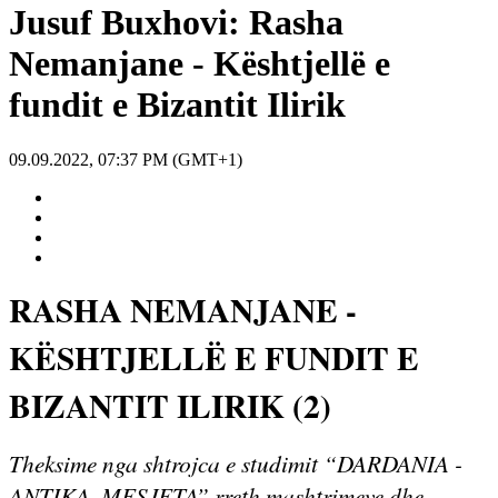
Jusuf Buxhovi: Rasha
Nemanjane - Kështjellë e
fundit e Bizantit Ilirik
09.09.2022, 07:37 PM (GMT+1)
RASHA NEMANJANE -
KËSHTJELLË E FUNDIT E
BIZANTIT ILIRIK (2)
Theksime nga shtrojca e studimit “DARDANIA -
ANTIKA, MESJETA” rreth mashtrimeve dhe