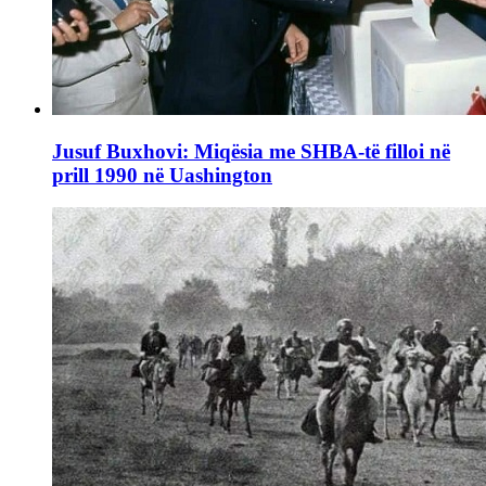
Jusuf Buxhovi: Miqësia me SHBA-të filloi në
prill 1990 në Uashington