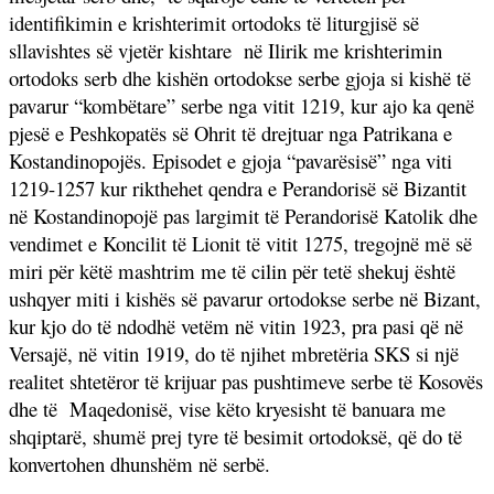
identifikimin e krishterimit ortodoks të liturgjisë së
sllavishtes së vjetër kishtare
në Ilirik me krishterimin
ortodoks serb dhe kishën ortodokse serbe gjoja si kishë të
pavarur “kombëtare” serbe nga vitit 1219, kur ajo ka qenë
pjesë e Peshkopatës së Ohrit të drejtuar nga Patrikana e
Kostandinopojës. Episodet e gjoja “pavarësisë” nga viti
1219-1257 kur rikthehet qendra e Perandorisë së Bizantit
në Kostandinopojë pas largimit të Perandorisë Katolik dhe
vendimet e Koncilit të Lionit të vitit 1275, tregojnë më së
miri për këtë mashtrim me të cilin për tetë shekuj është
ushqyer miti i kishës së pavarur ortodokse serbe në Bizant,
kur kjo do të ndodhë vetëm në vitin 1923, pra pasi që në
Versajë, në vitin 1919, do të njihet mbretëria SKS si një
realitet shtetëror të krijuar pas pushtimeve serbe të Kosovës
dhe të
Maqedonisë, vise këto kryesisht të banuara me
shqiptarë, shumë prej tyre të besimit ortodoksë, që do të
konvertohen dhunshëm në serbë.