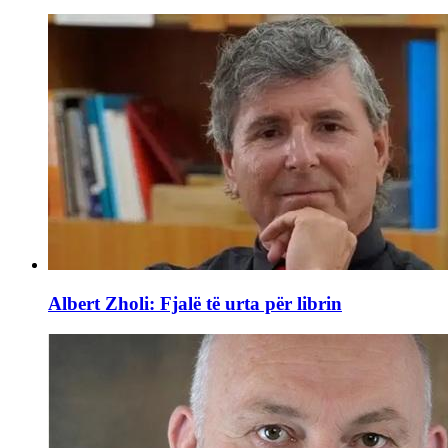
Albert Zholi: Fjalë të urta për librin