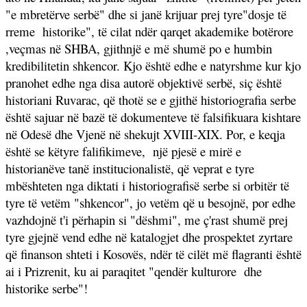
"e mbretërve serbë" dhe si janë krijuar prej tyre"dosje të
rreme
historike", të cilat ndër qarqet akademike botërore
,veçmas në SHBA, gjithnjë e më shumë po e humbin
kredibilitetin shkencor. Kjo është edhe e natyrshme kur kjo
pranohet edhe nga disa autorë objektivë serbë, siç është
historiani Ruvarac, që thotë se e gjithë historiografia serbe
është sajuar në bazë të dokumenteve të falsifikuara kishtare
në Odesë dhe Vjenë në shekujt XVIII-XIX. Por, e keqja
është se këtyre falifikimeve,
një pjesë e mirë e
historianëve tanë institucionalistë, që veprat e tyre
mbështeten nga diktati i historiografisë serbe si orbitër të
tyre të vetëm "shkencor", jo vetëm që u besojnë, por edhe
vazhdojnë t'i përhapin si "dëshmi", me ç'rast shumë prej
tyre gjejnë vend edhe në katalogjet dhe prospektet zyrtare
që finanson shteti i Kosovës, ndër të cilët më flagranti është
ai i Prizrenit, ku ai paraqitet "qendër kulturore
dhe
historike serbe"!