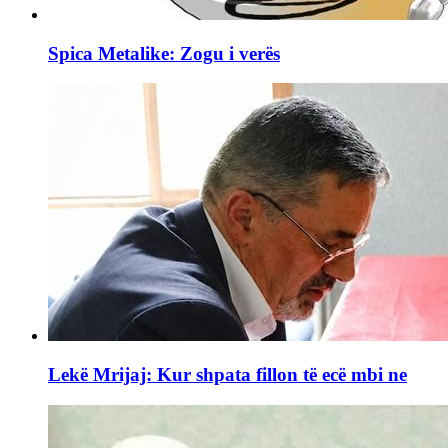
Spica Metalike: Zogu i verës
Lekë Mrijaj: Kur shpata fillon të ecë mbi ne