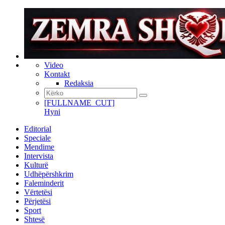
Video
Kontakt
Redaksia
[FULLNAME_CUT]
Hyni
Editorial
Speciale
Mendime
Intervista
Kulturë
Udhëpërshkrim
Faleminderit
Vërtetësi
Përjetësi
Sport
Shtesë