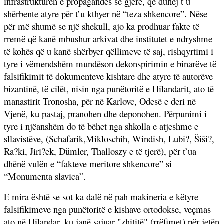
infrastrukturën e propagandës së gjerë, që duhej t’u
shërbente atyre për t’u kthyer në “teza shkencore”. Nëse
për më shumë se një shekull, ajo ka prodhuar fakte të
rremë që kanë mbushur arkivat dhe institutet e ndryshme
të kohës që u kanë shërbyer qëllimeve të saj, rishqyrtimi i
tyre i vëmendshëm mundëson dekonspirimin e binarëve të
falsifikimit të dokumenteve kishtare dhe atyre të autorëve
bizantinë, të cilët, nisin nga punëtoritë e Hilandarit, ato të
manastirit Tronosha, për në Karlovc, Odesë e deri në
Vjenë, ku pastaj, pranohen dhe deponohen. Përpunimi i
tyre i njëanshëm do të bëhet nga shkolla e atjeshme e
sllavistëve, (Schafarik,Mikloschih, Windish, Lubi?, Šiši?,
Ra?ki, Jiri?ek, Dümler, Thalloszy e të tjerë), për t’ua
dhënë vulën e “fakteve meritore shkencore” si
“Monumenta slavica”.
E mira është se sot ka dalë në pah makineria e këtyre
falsifikimeve nga punëtoritë e kishave ortodokse, veçmas
ato në Hilandar, ku janë sajuar "zhititë" (rrëfimet) për jetën