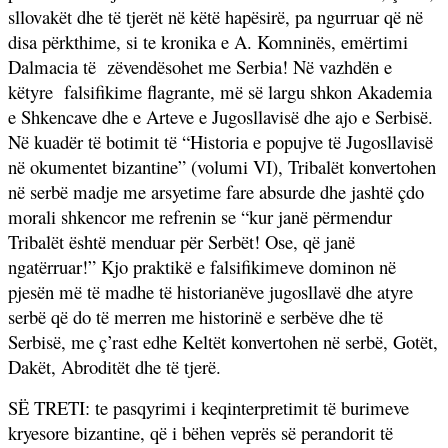
sllovakët dhe të tjerët në këtë hapësirë, pa ngurruar që në
disa përkthime, si te kronika e A. Komninës, emërtimi
Dalmacia të
zëvendësohet me Serbia! Në vazhdën e
këtyre
falsifikime flagrante, më së largu shkon Akademia
e Shkencave dhe e Arteve e Jugosllavisë dhe ajo e Serbisë.
Në kuadër të botimit të “Historia e popujve të Jugosllavisë
në okumentet bizantine” (volumi VI), Tribalët konvertohen
në serbë madje me arsyetime fare absurde dhe jashtë çdo
morali shkencor me refrenin se “kur janë përmendur
Tribalët është menduar për Serbët! Ose, që janë
ngatërruar!” Kjo praktikë e falsifikimeve dominon në
pjesën më të madhe të historianëve jugosllavë dhe atyre
serbë që do të merren me historinë e serbëve dhe të
Serbisë, me ç’rast edhe Keltët konvertohen në serbë, Gotët,
Dakët, Abroditët dhe të tjerë.
SË TRETI: te pasqyrimi i keqinterpretimit të burimeve
kryesore bizantine, që i bëhen veprës së perandorit të