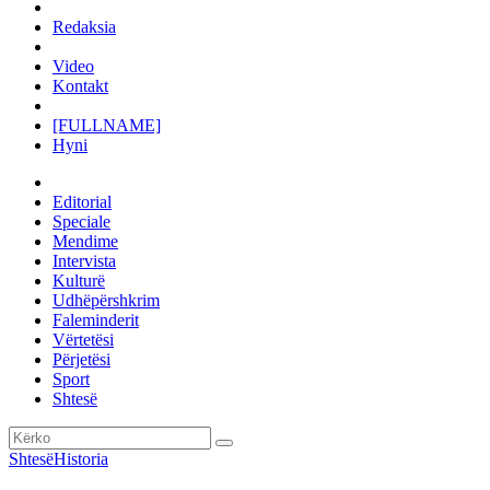
Redaksia
Video
Kontakt
[FULLNAME]
Hyni
Editorial
Speciale
Mendime
Intervista
Kulturë
Udhëpërshkrim
Faleminderit
Vërtetësi
Përjetësi
Sport
Shtesë
Shtesë
Historia