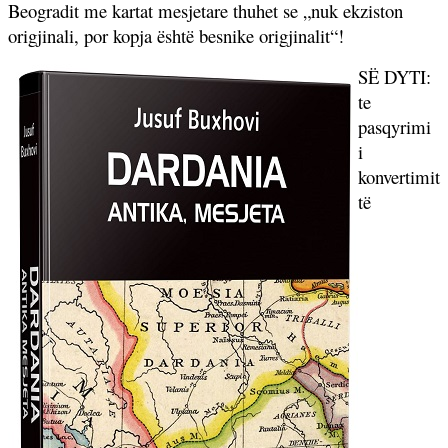
Beogradit me kartat mesjetare thuhet se „nuk ekziston
origjinali, por kopja është besnike origjinalit“!
SË DYTI:
te
pasqyrimi
i
konvertimit
të