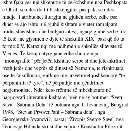
ishte fjala për një shkëputje të përkohshme nga Peshkopata
e Ohrit, së cilës do t’i bashkëngjitet pas pak, së cilës
madje
i atribuohet liturgjia në gjuhën serbe, edhe pse
dihet se ajo ishte një gjuhë kishtare e vjetër (amalgam
midis sllavishtes dhe bullgarishtes), ngaqë gjuhë serbe
do
të ketë
në gjysmën e dytë të shekullit XIX
pasi që do ta
formojë V. Karaxhiqi me ndihmën e shkollës sllaviste të
Vjenës. Të kësaj natyre janë edhe shumë nga
“monografitë” për jetën kishtare serbe si dhe jetëshkrimet
rreth jetës dhe veprës së dinastisë Nemanja, të rishkruara
ose të falsifikuara, gjithnjë me arsyetimet joshkencore “të
përpunimit të tyre”, në përputhje me qëndrimet
hegjemoniste. Ndër këto rrëfime të mbështetura në
hagjiografi (literaturë kishtare, bien në sy botimet “Sveti
Sava - Sabrana Dela” të botuara nga T. Jovanoviq, Beograd
1998, “Stevan Prvoven?ani – Sabrana dela”, nga
Georgievski-Jovanovi?, pastaj “Živopis Svetog Save” nga
Teodosije Hilandarski si dhe vepra e Konstantin Filozofit