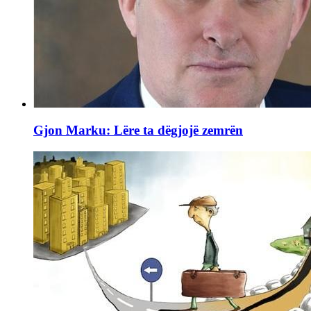
Gjon Marku: Lëre ta dëgjojë zemrën