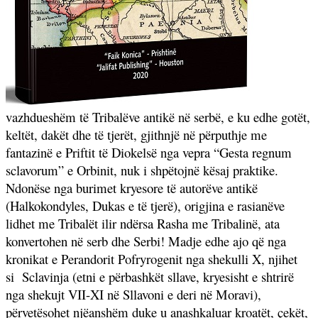
vazhdueshëm të Tribalëve antikë në serbë, e ku edhe gotët,
keltët, dakët dhe të tjerët, gjithnjë në përputhje me
fantazinë e Priftit të Diokelsë nga vepra “Gesta regnum
sclavorum” e Orbinit, nuk i shpëtojnë kësaj praktike.
Ndonëse nga burimet kryesore të autorëve antikë
(Halkokondyles, Dukas e të tjerë), origjina e rasianëve
lidhet me Tribalët ilir ndërsa Rasha me Tribalinë, ata
konvertohen në serb dhe Serbi! Madje edhe ajo që nga
kronikat e Perandorit Pofryrogenit nga shekulli X, njihet
si
Sclavinja (etni e përbashkët sllave, kryesisht e shtrirë
nga shekujt VII-XI në Sllavoni e deri në Moravi),
përvetësohet njëanshëm duke u anashkaluar kroatët, çekët,