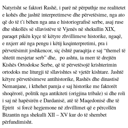
Natyrisht se faktori Rashë, i parë në përputhje me realitetet
e kohës dhe jashtë interpretimeve dhe përvetësime, nga ato
që do të t’i bëhen nga ana e historiografisë serbe, asaj ruse
dhe shkollës së sllavistëve të Vjenës në shekullin XIX,
paraqet pikën kyçe të këtyre zhvillimeve historike, ngaqë,
e nxjerr atë nga pengu i këtij keqinterpretimi, pra i
përvetësimit joshkencor, siç është paraqitja e saj “themel të
shtetit mesjetar serb” dhe,
po ashtu, ia merr të drejtën
Kishës Ortodokse Serbe, që të përvetësojë krishterimin
ortodoks me liturgji të sllavishtes së vjetër kishtare. Jashtë
këtyre përvetësimeve antihistorike, Rashës dhe dinastisë
Nemanjane, i kthehet pamja e saj historike me faktorët
shoqërorë, politik nga antikiteti (origjina tribale) si dhe roli
i saj në hapësirën e Dardanisë, atë të Maqedonisë dhe të
Epirit
si forcë hegjemone në zhvillimet që e përcollën
Bizantin nga shekulli XII – XV kur do të shembet
përfundimisht.