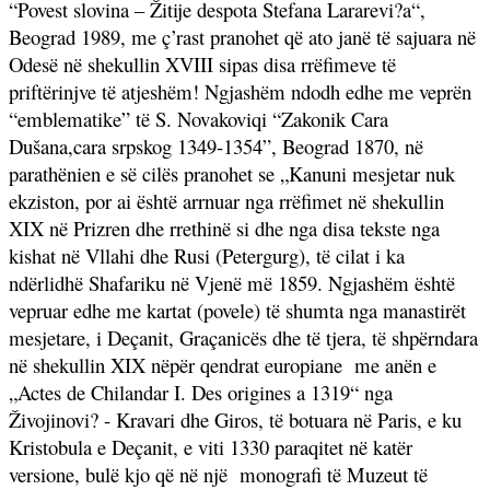
“Povest slovina – Žitije despota Stefana Lararevi?a“,
Beograd 1989, me ç’rast pranohet që ato janë të sajuara në
Odesë në shekullin XVIII sipas disa rrëfimeve të
priftërinjve të atjeshëm! Ngjashëm ndodh edhe me veprën
“emblematike” të S. Novakoviqi “Zakonik Cara
Dušana,cara srpskog 1349-1354”, Beograd 1870, në
parathënien e së cilës pranohet se „Kanuni mesjetar nuk
ekziston, por ai është arrnuar nga rrëfimet në shekullin
XIX në Prizren dhe rrethinë si dhe nga disa tekste nga
kishat në Vllahi dhe Rusi (Petergurg), të cilat i ka
ndërlidhë Shafariku në Vjenë më 1859. Ngjashëm është
vepruar edhe me kartat (povele) të shumta nga manastirët
mesjetare, i Deçanit, Graçanicës dhe të tjera, të shpërndara
në shekullin XIX nëpër qendrat europiane
me anën e
„Actes de Chilandar I. Des origines a 1319“ nga
Živojinovi? - Kravari dhe Giros, të botuara në Paris, e ku
Kristobula e Deçanit, e viti 1330 paraqitet në katër
versione, bulë kjo që në një
monografi të Muzeut të