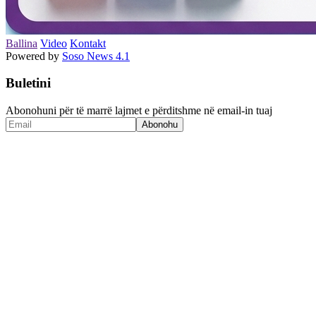
Ballina
Video
Kontakt
Powered by
Soso News 4.1
Buletini
Abonohuni për të marrë lajmet e përditshme në email-in tuaj
Abonohu