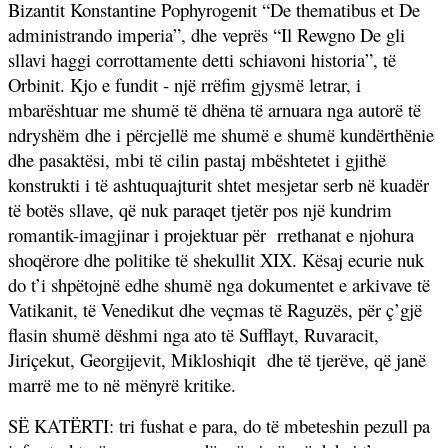
Bizantit Konstantine Pophyrogenit “De thematibus et De
administrando imperia”, dhe veprës “Il Rewgno De gli
sllavi haggi corrottamente detti schiavoni historia”, të
Orbinit. Kjo e fundit - një rrëfim gjysmë letrar, i
mbarështuar me shumë të dhëna të arnuara nga autorë të
ndryshëm dhe i përcjellë me shumë e shumë kundërthënie
dhe pasaktësi, mbi të cilin pastaj mbështetet i gjithë
konstrukti i të ashtuquajturit shtet mesjetar serb në kuadër
të botës sllave, që nuk paraqet tjetër pos një kundrim
romantik-imagjinar i projektuar për
rrethanat e njohura
shoqërore dhe politike të shekullit XIX. Kësaj ecurie nuk
do t’i shpëtojnë edhe shumë nga dokumentet e arkivave të
Vatikanit, të Venedikut dhe veçmas të Raguzës, për ç’gjë
flasin shumë dëshmi nga ato të Sufflayt, Ruvaracit,
Jiriçekut, Georgijevit, Mikloshiqit
dhe të tjerëve, që janë
marrë me to në mënyrë kritike.
SË KATËRTI: tri fushat e para, do të mbeteshin pezull pa