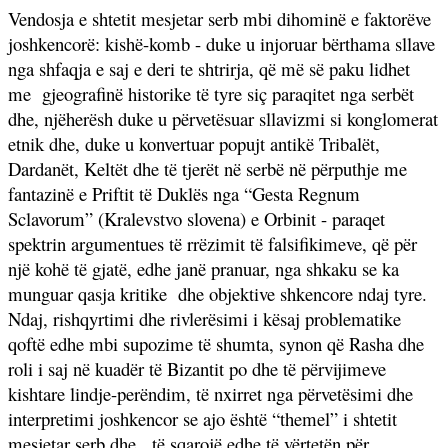
Vendosja e shtetit mesjetar serb mbi dihominë e faktorëve
joshkencorë: kishë-komb - duke u injoruar bërthama sllave
nga shfaqja e saj e deri te shtrirja, që më së paku lidhet
me
gjeografinë historike të tyre siç paraqitet nga serbët
dhe, njëherësh duke u përvetësuar sllavizmi si konglomerat
etnik dhe, duke u konvertuar popujt antikë Tribalët,
Dardanët, Keltët dhe të tjerët në serbë në përputhje me
fantazinë e Priftit të Duklës nga “Gesta Regnum
Sclavorum” (Kralevstvo slovena) e Orbinit - paraqet
spektrin argumentues të rrëzimit të falsifikimeve, që për
një kohë të gjatë, edhe janë pranuar, nga shkaku se ka
munguar qasja kritike
dhe objektive shkencore ndaj tyre.
Ndaj, rishqyrtimi dhe rivlerësimi i kësaj problematike
qoftë edhe mbi supozime të shumta, synon që Rasha dhe
roli i saj në kuadër të Bizantit po dhe të përvijimeve
kishtare lindje-perëndim, të nxirret nga përvetësimi dhe
interpretimi joshkencor se ajo është “themel” i shtetit
mesjetar serb dhe,
të sqarojë edhe të vërtetën për