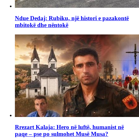
Ndue Dedaj: Rubiku, një histori e pazakontë
mbitokë dhe nëntokë
Rrezart Kalaja: Hero në luftë, humanist në
paqe – pse po sulmohet Musë Musa?