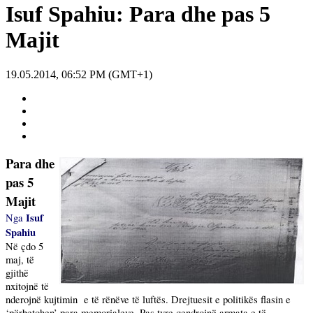
Isuf Spahiu: Para dhe pas 5
Majit
19.05.2014, 06:52 PM (GMT+1)
Para dhe
pas 5
Majit
Isuf
Nga
Spahiu
Në çdo 5
maj, të
gjithë
nxitojnë të
nderojnë kujtimin
e të rënëve të luftës. Drejtuesit e politikës flasin e
‘përbetohen’ para memorialeve. Pas tyre qendrojnë armata e të