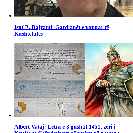
Isuf B. Bajrami: Gardianët e vonuar të
Kushtetutës
Albert Vataj: Letra e 8 gushtit 1451, zëri i