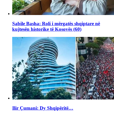
Sabile Basha: Roli i mërgatës shqiptare në
kujtesën historike të Kosovës (60)
Ilir Çumani: Dy Shqipëritë…