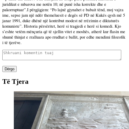
juridikut e mbarova me notën 10; në punë isha korrekte dhe e
pakorruptuar”.I përgjigjem: “Po lajnë gjynahet e babait tënd, moj vajza
ime, sepse jam një ndër themeluesit e degës së PD në Kukës qysh më 5
janar 1991, duke dhënë një kontribut modest në rrëzimin e diktaturës
komuniste”. Historia përsëritet, herë si tragjedi e herë si komedi. Kjo
s’eshte vetëm mënçuria që të sjellin vitet e moshës, atherë kur flasin me
shumë thinjat e rralluara apo rrudhat e ballit, por edhe mendimi filozofik
i të tjerëve.
Dërgo
Të Tjera