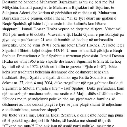
Dostanin në bandën e Muharrem Bajraktarit, ashtu siç bëri me Pal
Mëlyshin. Ismaili paraqitet te Muharrem Bajraktari në Tejdrine, te
Sulejman Ademi dhe kërkon të përfshihet në radhët e tij. Muharrem
Bajraktari nuk e pranon, duke i thënë: “Ti ke lyer duart me gjakun e
Beqir Spahisë, që ishte lulja e arsimit dhe kulturës kombëtare
shqiptare”. Ismail Dostan Hoxha vepron në drejtime të tjera. Vritet më
1951 për motive të dobëta. Vrasësin e tij, Haxhi Gjana, e pushkatojnë pa
gjyq, siç u pushkatuan 21 veta të bombës së hedhur në ambasadën
sovjetike. Unë në vitin 1970 i bëra një letër Enver Hoxhës. Për këtë letër
Sigurimi i Shtetit krijoi dosjen 443/16. U mor në analizë çështja e Beqir
Spahiut. Pretendimet e Isuf Spahiut u vërtetuan plotësisht. Ismail Dostan
Hoxha në vitin 1963 ishte shpallë dëshmor i Sigurimit të Shtetit. Iu hoq
ky titull në vitin 1972. (Shih artikullin te gazeta “Fjala e lirë”). Ishte
koha kur tradhtarët bëheshin dëshmorë dhe dëshmorët bëheshin
tradhtarë. Beqir Spahiu u shpall dëshmor nga Partia Socialiste, me
dekret nr. 27, datë 4 maj 2004, duke rregulluar një nga gabimet fatale të
Sigurimit të Shtetit. (“Fjala e lirë” – Isuf Spahiu). Duke përfunduar, kam
një mesazh për maxhorancën, me rastin e 5 Majit, ditës së dëshmorëve:
“Kujdes me të përndjekurit politikë dhe me pjesëtarët e familjes së
dëshmorëve, mos cenoni plagët e tyre se janë plagë shumë të ndjeshme
e të dhimbshme, acarohen shpejt”.
Më thotë vajza ime, Blerina Elezi (Spahiu), e cila është hequr nga puna
në Hipotekë nga drejtori Ilir Muho, së bashku me shumë të tjerë:
“Ç’kanë me mua?! Unë nuk jam në asnjë parti politike, masterin e