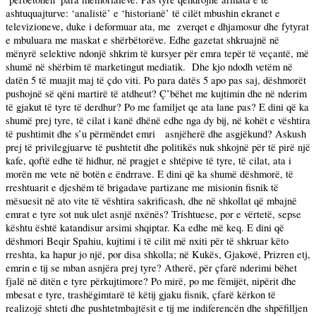
ashtuquajturve: ‘analistë’ e ‘historianë’ të cilët mbushin ekranet e
televizioneve, duke i deformuar ata, me
zverqet e dhjamosur dhe fytyrat
e mbuluara me maskat e shërbëtorëve. Edhe gazetat shkruajnë në
mënyrë selektive ndonjë shkrim të kursyer për emra tepër të veçantë, më
shumë në shërbim të marketingut mediatik.
Dhe kjo ndodh vetëm në
datën 5 të muajit maj të çdo viti.
Po
para datës 5 apo pas saj, dëshmorët
pushojnë së qëni martirë të atdheut? Ç’bëhet me kujtimin dhe në nderim
të gjakut të tyre të derdhur?
Po
me familjet qe ata lane pas? E dini që ka
shumë prej tyre, të cilat i kanë dhënë edhe nga dy bij, në kohët e vështira
të pushtimit dhe s’u përmëndet emri
asnjëherë dhe asgjëkund? Askush
prej të privilegjuarve të pushtetit dhe politikës nuk shkojnë për të pirë një
kafe, qoftë edhe të hidhur, në pragjet e shtëpive të tyre, të cilat, ata i
morën me vete në botën e ëndrrave. E dini që ka shumë dëshmorë, të
rreshtuarit e djeshëm të brigadave partizane me misionin fisnik të
mësuesit në ato vite të vështira sakrificash, dhe në shkollat që mbajnë
emrat e tyre sot nuk ulet asnjë nxënës? Trishtuese, por e vërtetë, sepse
kështu është katandisur arsimi shqiptar. Ka edhe më keq. E dini që
dëshmori Beqir Spahiu, kujtimi i të cilit më nxiti për të shkruar këto
rreshta, ka hapur jo një, por disa shkolla; në Kukës, Gjakovë, Prizren etj,
emrin e tij se mban asnjëra prej tyre? Atherë, për çfarë nderimi bëhet
fjalë në ditën e tyre përkujtimore?
Po
mirë, po me fëmijët, nipërit dhe
mbesat e tyre, trashëgimtarë të këtij gjaku fisnik, çfarë kërkon të
realizojë shteti dhe pushtetmbajtësit e tij me indiferencën dhe shpëfilljen