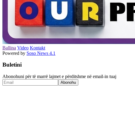
Ballina
Video
Kontakt
Powered by
Soso News 4.1
Buletini
Abonohuni për të marrë lajmet e përditshme në email-in tuaj
Abonohu