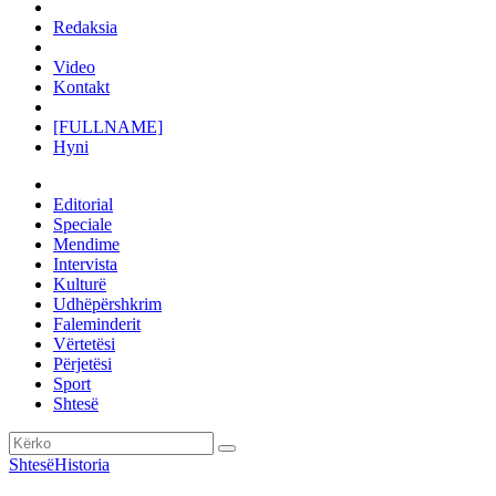
Redaksia
Video
Kontakt
[FULLNAME]
Hyni
Editorial
Speciale
Mendime
Intervista
Kulturë
Udhëpërshkrim
Faleminderit
Vërtetësi
Përjetësi
Sport
Shtesë
Shtesë
Historia