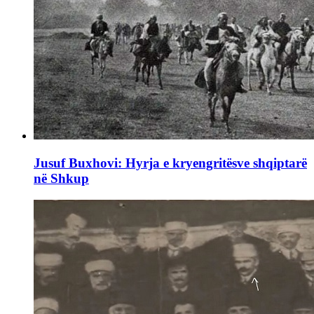
Jusuf Buxhovi: Hyrja e kryengritësve shqiptarë
në Shkup