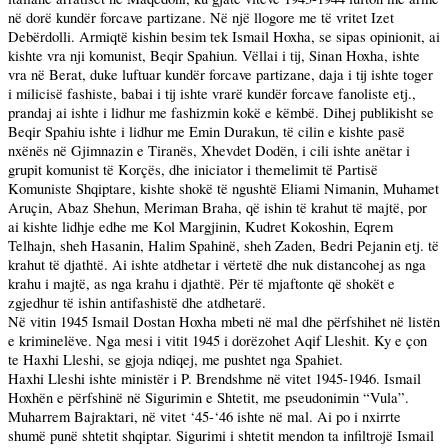
në dorë kundër forcave partizane. Në një llogore me të vritet Izet
Debërdolli. Armiqtë kishin besim tek Ismail Hoxha, se sipas opinionit, ai
kishte vra nji komunist, Beqir Spahiun. Vëllai i tij, Sinan Hoxha, ishte
vra në Berat, duke luftuar kundër forcave partizane, daja i tij ishte toger
i milicisë fashiste, babai i tij ishte vrarë kundër forcave fanoliste etj.,
prandaj ai ishte i lidhur me fashizmin kokë e këmbë. Dihej publikisht se
Beqir Spahiu ishte i lidhur me Emin Durakun, të cilin e kishte pasë
nxënës në Gjimnazin e Tiranës, Xhevdet Dodën, i cili ishte anëtar i
grupit komunist të Korçës, dhe iniciator i themelimit të Partisë
Komuniste Shqiptare, kishte shokë të ngushtë Eliami Nimanin, Muhamet
Aruçin, Abaz Shehun, Meriman Braha, që ishin të krahut të majtë, por
ai kishte lidhje edhe me Kol Margjinin, Kudret Kokoshin, Eqrem
Telhajn, sheh Hasanin, Halim Spahinë, sheh Zaden, Bedri Pejanin etj. të
krahut të djathtë. Ai ishte atdhetar i vërtetë dhe nuk distancohej as nga
krahu i majtë, as nga krahu i djathtë. Për të mjaftonte që shokët e
zgjedhur të ishin antifashistë dhe atdhetarë.
Në vitin 1945 Ismail Dostan Hoxha mbeti në mal dhe përfshihet në listën
e kriminelëve. Nga mesi i vitit 1945 i dorëzohet Aqif Lleshit. Ky e çon
te Haxhi Lleshi, se gjoja ndiqej, me pushtet nga Spahiet.
Haxhi Lleshi ishte ministër i P. Brendshme në vitet 1945-1946. Ismail
Hoxhën e përfshinë në Sigurimin e Shtetit, me pseudonimin “Vula”.
Muharrem Bajraktari, në vitet ‘45-‘46 ishte në mal. Ai po i nxirrte
shumë punë shtetit shqiptar. Sigurimi i shtetit mendon ta infiltrojë Ismail