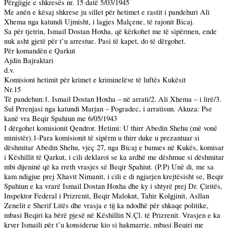
Përgjigje e shkresës nr. 15 datë
5/03/1945
Me anën e kësaj shkrese ju sillet për hetimet e rastit i pandehuri Ali
Xhema nga katundi Ujmisht, i lagjes Malçene, të rajonit Bicaj.
Sa për tjetrin, Ismail Dostan Hoxha, që kërkohet me të sipërmen, ende
nuk asht gjetë për t’u arrestue. Pasi të kapet, do të dërgohet.
Për komandën e Qarkut
Ajdin Bajraktari
d.v.
Komisioni hetimit për krimet
e kriminelëve të luftës Kukësit
Nr.15
Të pandehun:1. Ismail Dostan Hoxha – në arrati/2. Ali Xhema – i lirë/3.
Sul Prrenjasi nga katundi Marjan – Pogradec, i arratisun. Akuza: Pse
kanë vra Beqir Spahiun me
6/05/1943
I dërgohet komisionit Qendror. Hetimi: U thirr Abedin Shehu (më vonë
ministër).1-Para komisionit të sipërm u thirr duke u prezantuar si
dëshmitar Abedin Shehu, vjeç 27, nga Bicaj e banues në Kukës, komisar
i Këshillit të Qarkut, i cili deklaroi se ka ardhë me dëshmue si dëshmitar
mbi dijeninë që ka rreth vrasjes së Beqir Spahiut. (P.P) Unë di, me sa
kam ndigjue prej Xhavit Nimanit, i cili e di ngjarjen krejtësisht se, Beqir
Spahiun e ka vrarë Ismail Dostan Hoxha dhe ky i shtyrë prej Dr. Çiritës,
Inspektor Federal i Prizrenit, Beqir Malokut, Tahir Kolgjinit, Asllan
Zenelit e Sherif Litës dhe vrasja e tij ka ndodhë për shkaqe politike,
mbasi Beqiri ka bërë pjesë në Këshillin N.Çl. të Prizrenit. Vrasjen e ka
kryer Ismaili për t’u konsiderue kjo si hakmarrje, mbasi Beqiri me