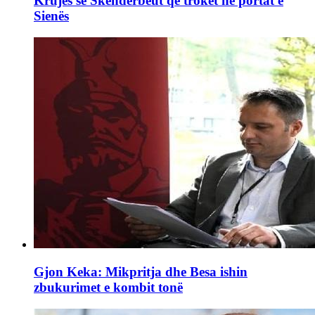
Krujës së Skënderbeut që troket në portat e
Sienës
Gjon Keka: Mikpritja dhe Besa ishin
zbukurimet e kombit tonë