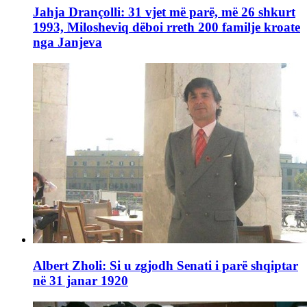
Jahja Drançolli: 31 vjet më parë, më 26 shkurt
1993, Milosheviq dëboi rreth 200 familje kroate
nga Janjeva
Albert Zholi: Si u zgjodh Senati i parë shqiptar
në 31 janar 1920