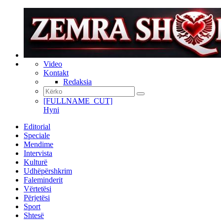
Video
Kontakt
Redaksia
[FULLNAME_CUT]
Hyni
Editorial
Speciale
Mendime
Intervista
Kulturë
Udhëpërshkrim
Faleminderit
Vërtetësi
Përjetësi
Sport
Shtesë