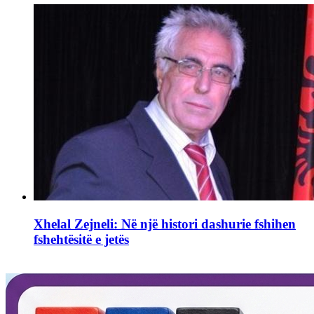
Xhelal Zejneli: Në një histori dashurie fshihen
fshehtësitë e jetës