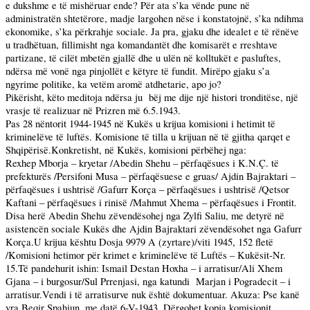
e dukshme e të mishëruar ende? Për ata s’ka vënde pune në
administratën shtetërore, madje largohen nëse i konstatojnë, s’ka ndihma
ekonomike, s’ka përkrahje sociale. Ja pra, gjaku dhe idealet e të rënëve
u tradhëtuan, fillimisht nga komandantët dhe komisarët e rreshtave
partizane, të cilët mbetën gjallë dhe u ulën në kolltukët e pasluftes,
ndërsa më vonë nga pinjollët e këtyre të fundit. Mirëpo gjaku s’a
ngyrime politike, ka vetëm aromë atdhetarie, apo jo?
Pikërisht, këto meditoja ndërsa ju
bëj me dije një histori tronditëse, një
vrasje të realizuar në Prizren më 6.5.1943.
Pas 28 nëntorit 1944-1945 në Kukës u krijua komisioni i hetimit të
kriminelëve të luftës. Komisione të tilla u krijuan në të gjitha qarqet e
Shqipërisë.Konkretisht, në Kukës, komisioni përbëhej nga:
Rexhep Mborja – kryetar /Abedin Shehu – përfaqësues i K.N.Ç. të
prefekturës /Persifoni Musa – përfaqësuese e gruas/ Ajdin Bajraktari –
përfaqësues i ushtrisë /Gafurr Korça – përfaqësues i ushtrisë /Qetsor
Kaftani – përfaqësues i rinisë /Mahmut Xhema – përfaqësues i Frontit.
Disa herë Abedin Shehu zëvendësohej nga Zylfi Saliu, me detyrë në
asistencën sociale Kukës dhe Ajdin Bajraktari zëvendësohet nga Gafurr
Korça.U krijua kështu Dosja 9979 A (zyrtare)/viti 1945, 152 fletë
/Komisioni hetimor për krimet e kriminelëve të Luftës – Kukësit-Nr.
15.Të pandehurit ishin: Ismail Destan Hoxha – i arratisur/Ali Xhem
Gjana – i burgosur/Sul Prrenjasi, nga katundi
Marjan i Pogradecit – i
arratisur.Vendi i të arratisurve nuk është dokumentuar. Akuza: Pse kanë
vra Beqir Spahiun, me datë 6-V-1943. Dërgohet kopja komisionit