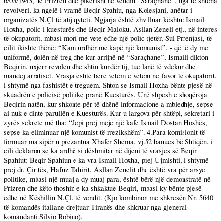
6/05/1943
, në Prizren dhe pikërisht në vendin “Saraçhane”, nga të shtëna
revolveri, ka ngelë i vramë Beqir Spahiu, nga Kolesjani, anëtar i
organizatës N.Çl të atij qyteti. Ngjarja është zhvilluar kështu: Ismail
Hoxha, polic i kuesturës dhe Beqir Maloku, Asllan Zeneli etj., në interes
të okupatorit, mbasi mori me vete edhe një polic tjetër, Sul Prrenjasi, të
cilit ikishte thënë: “Kam urdhër me kapë një komunist”, - që të dy me
uniformë, dolën në treg dhe kur arrijnë në “Saraçhane”, Ismaili dikton
Beqirin, nxjerr revolen dhe shtin kundër tij, tue lanë të vdekur dhe
mandej arratiset. Vrasja është bërë vetëm e vetëm në favor të okupatorit,
i shtymë nga fashistët e treguem. Shton se Ismail Hoxha bënte pjesë në
skuadrën e policisë politike pranë Kuesturës. Unë shpesh e shoqëroja
Beqirin natën, kur shkonte për të dhënë informacione a mbledhje, sepse
ai nuk e dinte parullën e Kuesturës. Kur u largova për shtëpi, sekretari i
zyrës sekrete më tha: “Jepi prej meje një kafe Ismail Dostan Hoxhës,
sepse ka eliminuar një komunist të rrezikshëm”. 4.Para komisionit të
formuar ma sipër u prezantua Xhafer Shema, vj.52 banues bë Shtiqën, i
cili deklaron se ka ardhë si dëshmitar në dijeni të vrasjes së Beqir
Spahiut: Beqir Spahiun e ka vra Ismail Hoxha, prej Ujmishti, i shtymë
prej dr. Çiritës, Hafuz Tahirit, Asllan Zenelit dhe është vra për arsye
politike, mbasi një muaj a dy muaj para, është bërë një demonstratë në
Prizren dhe këto thoshin e ka shkaktue Beqiri, mbasi ky bënte pjesë
edhe në Këshillin N.Çl. të vendit. (Kjo kombinon me shkresën Nr. 5640
të komandës italiane drejtuar Tiranës dhe shkruar nga gjeneral
komandanti Silvio Robino).