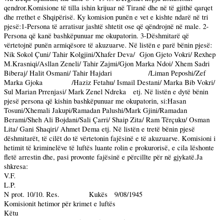
qendror.Komisione të tilla ishin krijuar në Tiranë dhe në të gjithë qarqet
dhe rrethet e Shqipërisë. Ky komision punën e vet e kishte ndarë në tri
pjesë:1-Persona të arratisur jashtë shtetit ose që qëndrojnë në male. 2-
Persona që kanë bashkëpunuar me okupatorin. 3-Dëshmitarë që
vërtetojnë punën armiqësore të akuzuarve. Në listën e parë bënin pjesë:
Nik Sokol Çuni/ Tahir Kolgjini/Xhafer Deva/
Gjon Gjeto Vokri/ Rexhep
M.Krasniqi/Asllan Zeneli/ Tahir Zajmi/Gjon Marka Ndoi/ Xhem Sadri
Biberaj/ Halit Osmani/ Tahir Hajdari
/Liman Peposhi/Zef
Marka Gjoka
/Haziz Fetahu/ Ismail Destani/ Marka Bib Vokri/
Sul Marian Prrenjasi/ Mark Zenel Ndreka
etj. Në listën e dytë bënin
pjesë persona që kishin bashkëpunuar me okupatorin, si:Hasan
Tosuni/Xhemali Jakupi/Ramadan Palushi/Mark Gjini/Ramadan
Berami/Sheh Ali Bojdani/Sali Çarri/ Shaip Zita/ Ram Tërçuku/ Osman
Lita/ Gani Shaqiri/ Ahmet Dema etj. Në listën e tretë bënin pjesë
dëshmitarët, të cilët do të vërtetonin fajësinë e të akuzuarve. Komisioni i
hetimit të kriminelëve të luftës luante rolin e prokurorisë, e cila lëshonte
fletë arrestin dhe, pasi provonte fajësinë e përcillte për në gjykatë.Ja
shkresa:
V.F.
L.P.
N prot. 10/10. Res.
Kukës
9/08/1945
Komisionit hetimor për krimet e luftës
Këtu