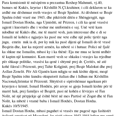
Para
komisionit të mësipërm u prezantua Rexhep Mahmuti, vj.40,
banues në Kukës, kryetar i Këshillit N.Çl.krahinor, i cili deklaron se ka
ardhë me dëshmuar rreth vrasjes së Beqir Spahiut. Ai dëshmoi se Beqir
Spahiu është vrarë me 1943, dhe pikërisht ditën e Shëngjergjit, nga
Ismail Dostan Hoxha, nga Ujmishti, në Prizren, i cili ka qenë vrasësi
agjent i kuesturës dhe i veshur me uniformën e saj. Unë vetë kam
ndodhur në Kukës dhe, me të marrë vesh, jam interesuar dhe e di se
Ismaili në kohën e ngjarjes ka pasë me vete edhe një polic tjetër nga
jugu,
emrin
nuk ia di, por ky nuk ka pasë dijeni që Ismaili do të vrasë
Beqirin dhe, kur ka nxjerrë armën, ka mbetë si i hutuar. Polici në fjalë
ka shkue me Ismailin, mbasi ky i ka thënë: Eja me mua se kemi urdhër
të kapim një komunist. Kam marrë vesh se shkaku i vrasjes ka rrjedhur
për shkaqe politike, vrasësi ka qenë i shtymë prej dr. Çeritës, në atë
kohë fderal i Prizrenit, prej Tahir Kolgjinit, prej Beqir Malokut dhe prej
Asllan Zenelit. Për Ali Gjanën kam ndigju se nuk kishte dijeni, meqë
Beqir Spahiu ishte kundra okupatorit italian dhe i lidhun me Këshillin
Nacionalçlirimtar të Prizrenit. Shtytësit e sipërshënuar ngarkuan për
kryerjen e krimit, Ismail Hoxhën, për arsye se gjoja Ismaili kishte për të
marrë hak, prej familjes së Beqirit, pasi në kohën e lëvizjes së Fan
Nolit, në një përpjekje që është bërë në mes Partisë së Zogut dhe të Fan
Nolit, ka mbetë i vramë baba i Ismail Hoxhës, Dostan Hoxha.
Kukës
10/5/1945
.
Ismail Dostan Hoxha, mbasi paguhet si vrasës me pagesë nga fashistët
italianë arratiset në Maqedoni, ku gjatë viteve 1943-1944 lufton me armë