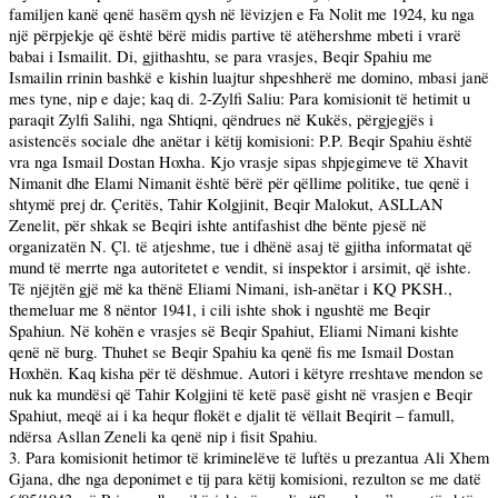
familjen kanë qenë hasëm qysh në lëvizjen e Fa Nolit me 1924, ku nga
një përpjekje që është bërë midis partive të atëhershme mbeti i vrarë
babai i Ismailit. Di, gjithashtu, se para vrasjes, Beqir Spahiu me
Ismailin rrinin bashkë e kishin luajtur shpeshherë me domino, mbasi janë
mes tyne, nip e daje; kaq di. 2-Zylfi Saliu:
Para
komisionit të hetimit u
paraqit Zylfi Salihi, nga Shtiqni, qëndrues në Kukës, përgjegjës i
asistencës sociale dhe anëtar i këtij komisioni: P.P. Beqir Spahiu është
vra nga Ismail Dostan Hoxha. Kjo vrasje sipas shpjegimeve të Xhavit
Nimanit dhe Elami Nimanit është bërë për qëllime politike, tue qenë i
shtymë prej dr. Çeritës, Tahir Kolgjinit, Beqir Malokut, ASLLAN
Zenelit, për shkak se Beqiri ishte antifashist dhe bënte pjesë në
organizatën N. Çl. të atjeshme, tue i dhënë asaj të gjitha informatat që
mund të merrte nga autoritetet e vendit, si inspektor i arsimit, që ishte.
Të njëjtën gjë më ka thënë Eliami Nimani, ish-anëtar i KQ PKSH.,
themeluar me 8 nëntor 1941, i cili ishte shok i ngushtë me Beqir
Spahiun. Në kohën e vrasjes së Beqir Spahiut, Eliami Nimani kishte
qenë në burg. Thuhet se Beqir Spahiu ka qenë fis me Ismail Dostan
Hoxhën. Kaq kisha për të dëshmue. Autori i këtyre rreshtave mendon se
nuk ka mundësi që Tahir Kolgjini të ketë pasë gisht në vrasjen e Beqir
Spahiut, meqë ai i ka hequr flokët e djalit të vëllait Beqirit – famull,
ndërsa Asllan Zeneli ka qenë nip i fisit Spahiu.
3.
Para
komisionit hetimor të kriminelëve të luftës u prezantua Ali Xhem
Gjana, dhe nga deponimet e tij para këtij komisioni, rezulton se me datë