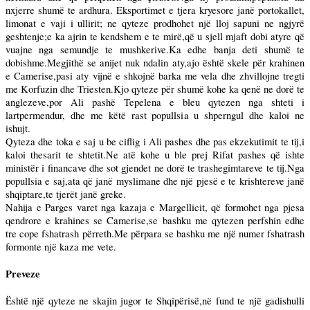
nxjerre shumë te ardhura. Eksportimet e tjera kryesore janë portokallet,
limonat e vaji i ullirit; ne qyteze prodhohet një lloj sapuni ne ngjyrë
geshtenje;e ka ajrin te kendshem e te mirë,që u sjell mjaft dobi atyre që
vuajne nga semundje te mushkerive.Ka edhe banja deti shumë te
dobishme.Megjithë se anijet nuk ndalin aty,ajo është skele për krahinen
e Camerise,pasi aty vijnë e shkojnë barka me vela dhe zhvillojne tregti
me Korfuzin dhe Triesten.Kjo qyteze për shumë kohe ka qenë ne dorë te
anglezeve,por Ali pashë Tepelena e bleu qytezen nga shteti i
lartpermendur, dhe me këtë rast popullsia u shperngul dhe kaloi ne
ishujt.
Qyteza dhe toka e saj u be ciflig i Ali pashes dhe pas ekzekutimit te tij,i
kaloi thesarit te shtetit.Ne atë kohe u ble prej Rifat pashes që ishte
ministër i financave dhe sot gjendet ne dorë te trashegimtareve te tij.Nga
popullsia e saj,ata që janë myslimane dhe një pjesë e te krishtereve janë
shqiptare,te tjerët janë greke.
Nahija e Parges varet nga kazaja e Margellicit, që formohet nga pjesa
qendrore e krahines se Camerise,se bashku me qytezen perfshin edhe
tre cope fshatrash përreth.Me përpara se bashku me një numer fshatrash
formonte një kaza me vete.
Preveze
Është një qyteze ne skajin jugor te Shqipërisë,në fund te një gadishulli