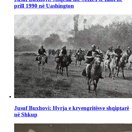
prill 1990 në Uashington
Jusuf Buxhovi: Hyrja e kryengritësve shqiptarë
në Shkup