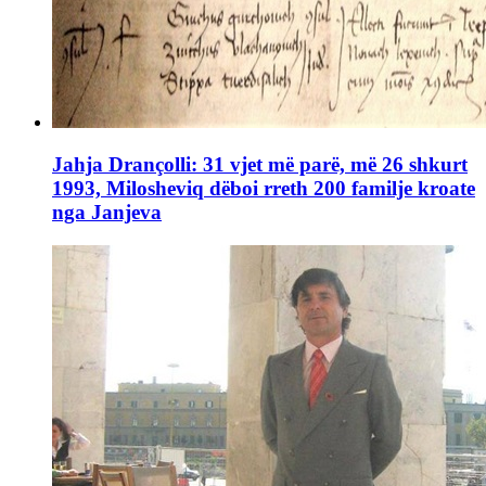
Jahja Drançolli: 31 vjet më parë, më 26 shkurt
1993, Milosheviq dëboi rreth 200 familje kroate
nga Janjeva