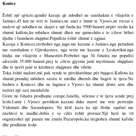
Konice
Është një qyteze,qendër kazaje që ndodhet ne sanxhakun e vilajetin e
Janines,45 km ne veri te Janines,ne anet e lumit te Vjoses,ne rrezat e
maleve që ndodhen ne skajet e një fushe;ka 5500 banorë,nëpër rrethe ka
shumë kullota,ku mbahen shumë dhen me qumeshtin e te cilave bëhet
djathe i famshem shqiptar.Popullsia është shumë e zgjuar.
Kazaja e Konices,rrethohet nga jugu me kazane e Janines,nga perndimi
me sanxhakun e Gjirokastres, nga veriu me kazane e Leskovikut,nga
lindja me vilajetin e Manastirit.Perbehet nga 34 fshatra me popullsi
afersisht 35.000 banorë,prej te cileve gjysma janë myslimane shqiptare
dhe te tjerët janë te krishtere shqiptare dhe vllehe.
Toka është malore,më pak vende te përshtatshme për bujqesi.Kullota ka
shumë,prandaj mbahen sasira te mëdha dhensh dhe bageti te tjera.Ne
fushën e Konices dhe ne luginen e Vjoses ka shumë drure arre dhe
nxirret një sasi mendafshi.
Grate ne fshatra prodhojne corape,fanella, velenxe e te tjera sende prej
leshi.Lumi i Vjoses pershkon kazane duke marrë me vete perrenjte
Vidomati dhe Sarandoporo. Ne këtë kaza ka një llixhe squfuri me
nxehtesi te madhe,dobia e se cilës është provuar.Një herë ne vit
organizohet një panair me emrin Pazaropolo,ku tregtohen shumë kafshe
dhe prodhime leshi.