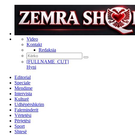
Video
Kontakt
Redaksia
[FULLNAME_CUT]
Hyni
Editorial
Speciale
Mendime
Intervista
Kulturë
Udhëpërshkrim
Faleminderit
Vërtetësi
Përjetësi
Sport
Shtesë