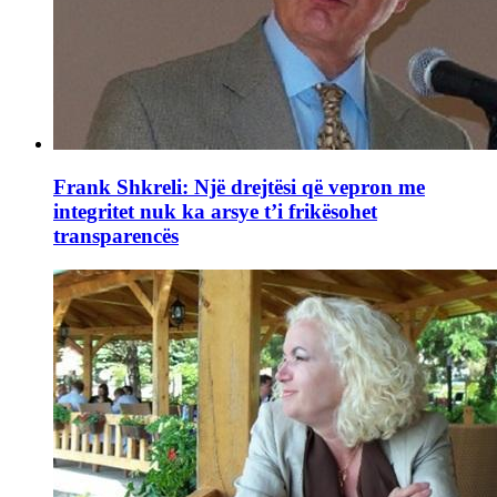
Frank Shkreli: Një drejtësi që vepron me
integritet nuk ka arsye t’i frikësohet
transparencës