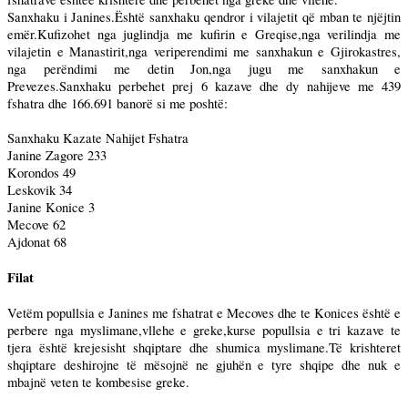
Sanxhaku i Janines.Është sanxhaku qendror i vilajetit që mban te njëjtin
emër.Kufizohet nga juglindja me kufirin e Greqise,nga verilindja me
vilajetin e Manastirit,nga veriperendimi me sanxhakun e Gjirokastres,
nga perëndimi me detin Jon,nga jugu me sanxhakun e
Prevezes.Sanxhaku perbehet prej 6 kazave dhe dy nahijeve me 439
fshatra dhe 166.691 banorë si me poshtë:
Sanxhaku Kazate Nahijet Fshatra
Janine Zagore 233
Korondos 49
Leskovik 34
Janine Konice 3
Mecove 62
Ajdonat 68
Filat
Vetëm popullsia e Janines me fshatrat e Mecoves dhe te Konices është e
perbere nga myslimane,vllehe e greke,kurse popullsia e tri kazave te
tjera është krejesisht shqiptare dhe shumica myslimane.Të krishteret
shqiptare deshirojne të mësojnë ne gjuhën e tyre shqipe dhe nuk e
mbajnë veten te kombesise greke.