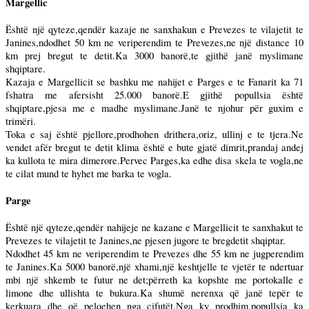
Margellic
Është një qyteze,qendër kazaje ne sanxhakun e Prevezes te vilajetit te
Janines,ndodhet 50 km ne veriperendim te Prevezes,ne një distance 10
km prej bregut te detit.Ka 3000 banorë,te gjithë janë myslimane
shqiptare.
Kazaja e Margellicit se bashku me nahijet e Parges e te Fanarit ka 71
fshatra me afersisht 25.000 banorë.E gjithë popullsia është
shqiptare,pjesa me e madhe myslimane.Janë te njohur për guxim e
trimëri.
Toka e saj është pjellore,prodhohen drithera,oriz, ullinj e te tjera.Ne
vendet afër bregut te detit klima është e bute gjatë dimrit,prandaj andej
ka kullota te mira dimerore.Pervec Parges,ka edhe disa skela te vogla,ne
te cilat mund te hyhet me barka te vogla.
Parge
Është një qyteze,qendër nahijeje ne kazane e Margellicit te sanxhakut te
Prevezes te vilajetit te Janines,ne pjesen jugore te bregdetit shqiptar.
Ndodhet 45 km ne veriperendim te Prevezes dhe 55 km ne jugperendim
te Janines.Ka 5000 banorë,një xhami,një keshtjelle te vjetër te ndertuar
mbi një shkemb te futur ne det;përreth ka kopshte me portokalle e
limone dhe ullishta te bukura.Ka shumë nerenxa që janë tepër te
kerkuara dhe që pelqehen nga çifutët.Nga ky prodhim,popullsia ka