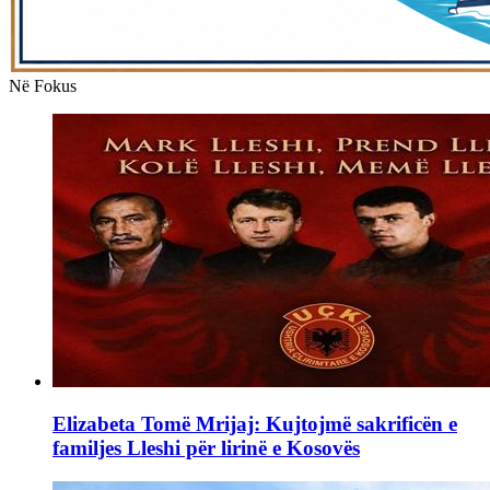
Në Fokus
Elizabeta Tomë Mrijaj: Kujtojmë sakrificën e
familjes Lleshi për lirinë e Kosovës