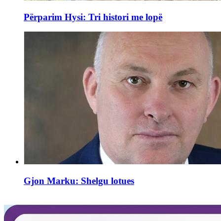
Përparim Hysi: Tri histori me lopë
Gjon Marku: Shelgu lotues