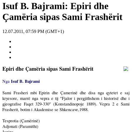
Isuf B. Bajrami: Epiri dhe
Çamëria sipas Sami Frashërit
12.07.2011, 07:59 PM (GMT+1)
Epiri dhe Çamëria sipas Sami Frashërit
Isuf B. Bajrami
Nga
Sami Frasheri mbi Epirin dhe Çamerinë dhe disa nga qytetet e saj
kryesore, marrë nga vepra e tij "Fjalor i pergjithshem i historisë dhe i
gjeografise Faqet 329-330" (Konstandinopoje 1889). Vepra 2 e Sami
Frasherit, botim i Akademise se Shkencave,1988.
Tesprotia (Çamërinë)
Adjonati (Paramithi)
Janina