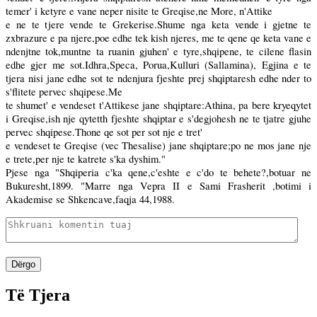
temer' i ketyre e vane neper nisite te Greqise,ne More, n'Attike
e ne te tjere vende te Grekerise.Shume nga keta vende i gjetne te
zxbrazure e pa njere,poe edhe tek kish njeres, me te qene qe keta vane e
ndenjtne tok,muntne ta ruanin gjuhen' e tyre,shqipene, te cilene flasin
edhe gjer me sot.Idhra,Speca, Porua,Kulluri (Sallamina), Egjina e te
tjera nisi jane edhe sot te ndenjura fjeshte prej shqiptaresh edhe nder to
s'flitete pervec shqipese.Me
te shumet' e vendeset t'Attikese jane shqiptare:Athina, pa bere kryeqytet
i Greqise,ish nje qytetth fjeshte shqiptar e s'degjohesh ne te tjatre gjuhe
pervec shqipese.Thone qe sot per sot nje e tret'
e vendeset te Greqise (vec Thesalise) jane shqiptare;po ne mos jane nje
e trete,per nje te katrete s'ka dyshim."
Pjese nga "Shqiperia c'ka qene,c'eshte e c'do te behete?,botuar ne
Bukuresht,1899. "Marre nga Vepra II e Sami Frasherit ,botimi i
Akademise se Shkencave,faqja 44,1988.
Dërgo
Të Tjera