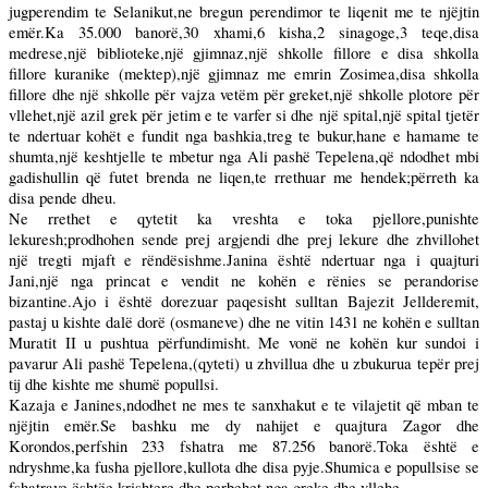
jugperendim te Selanikut,ne bregun perendimor te liqenit me te njëjtin
emër.Ka 35.000 banorë,30 xhami,6 kisha,2 sinagoge,3 teqe,disa
medrese,një biblioteke,një gjimnaz,një shkolle fillore e disa shkolla
fillore kuranike (mektep),një gjimnaz me emrin Zosimea,disa shkolla
fillore dhe një shkolle për vajza vetëm për greket,një shkolle plotore për
vllehet,një azil grek për jetim e te varfer si dhe një spital,një spital tjetër
te ndertuar kohët e fundit nga bashkia,treg te bukur,hane e hamame te
shumta,një keshtjelle te mbetur nga Ali pashë Tepelena,që ndodhet mbi
gadishullin që futet brenda ne liqen,te rrethuar me hendek;përreth ka
disa pende dheu.
Ne rrethet e qytetit ka vreshta e toka pjellore,punishte
lekuresh;prodhohen sende prej argjendi dhe prej lekure dhe zhvillohet
një tregti mjaft e rëndësishme.Janina është ndertuar nga i quajturi
Jani,një nga princat e vendit ne kohën e rënies se perandorise
bizantine.Ajo i është dorezuar paqesisht sulltan Bajezit Jellderemit,
pastaj u kishte dalë dorë (osmaneve) dhe ne vitin 1431 ne kohën e sulltan
Muratit II u pushtua përfundimisht. Me vonë ne kohën kur sundoi i
pavarur Ali pashë Tepelena,(qyteti) u zhvillua dhe u zbukurua tepër prej
tij dhe kishte me shumë popullsi.
Kazaja e Janines,ndodhet ne mes te sanxhakut e te vilajetit që mban te
njëjtin emër.Se bashku me dy nahijet e quajtura Zagor dhe
Korondos,perfshin 233 fshatra me 87.256 banorë.Toka është e
ndryshme,ka fusha pjellore,kullota dhe disa pyje.Shumica e popullsise se
fshatrave ështëe krishtere dhe perbehet nga greke dhe vllehe.