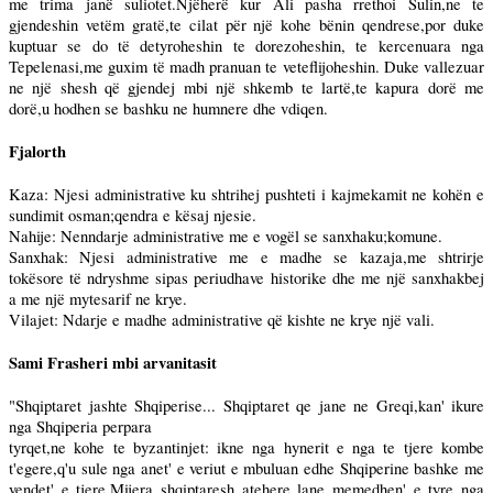
me trima janë suliotet.Njëherë kur Ali pasha rrethoi Sulin,ne te
gjendeshin vetëm gratë,te cilat për një kohe bënin qendrese,por duke
kuptuar se do të detyroheshin te dorezoheshin, te kercenuara nga
Tepelenasi,me guxim të madh pranuan te veteflijoheshin. Duke vallezuar
ne një shesh që gjendej mbi një shkemb te lartë,te kapura dorë me
dorë,u hodhen se bashku ne humnere dhe vdiqen.
Fjalorth
Kaza: Njesi administrative ku shtrihej pushteti i kajmekamit ne kohën e
sundimit osman;qendra e kësaj njesie.
Nahije: Nenndarje administrative me e vogël se sanxhaku;komune.
Sanxhak: Njesi administrative me e madhe se kazaja,me shtrirje
tokësore të ndryshme sipas periudhave historike dhe me një sanxhakbej
a me një mytesarif ne krye.
Vilajet: Ndarje e madhe administrative që kishte ne krye një vali.
Sami Frasheri mbi arvanitasit
"Shqiptaret jashte Shqiperise... Shqiptaret qe jane ne Greqi,kan' ikure
nga Shqiperia perpara
tyrqet,ne kohe te byzantinjet: ikne nga hynerit e nga te tjere kombe
t'egere,q'u sule nga anet' e veriut e mbuluan edhe Shqiperine bashke me
vendet' e tjere.Mijera shqiptaresh atehere lane memedhen' e tyre nga