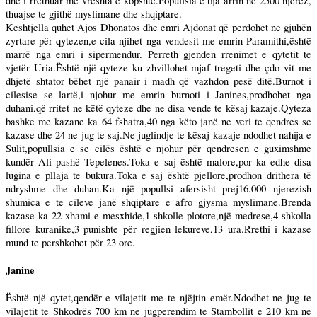
dhe i rrethuar me vreshta e kopshte.Popullsia e tija arrin ne 2500 njerëz,
thuajse te gjithë myslimane dhe shqiptare.
Keshtjella quhet Ajos Dhonatos dhe emri Ajdonat që perdohet ne gjuhën
zyrtare për qytezen,e cila njihet nga vendesit me emrin Paramithi,është
marrë nga emri i sipermendur. Perreth gjenden rrenimet e qytetit te
vjetër Uria.Është një qyteze ku zhvillohet mjaf tregeti dhe çdo vit me
dhjetë shtator bëhet një panair i madh që vazhdon pesë ditë.Burnot i
cilesise se lartë,i njohur me emrin burnoti i Janines,prodhohet nga
duhani,që rritet ne këtë qyteze dhe ne disa vende te kësaj kazaje.Qyteza
bashke me kazane ka 64 fshatra,40 nga këto janë ne veri te qendres se
kazase dhe 24 ne jug te saj.Ne juglindje te kësaj kazaje ndodhet nahija e
Sulit,popullsia e se cilës është e njohur për qendresen e guximshme
kundër Ali pashë Tepelenes.Toka e saj është malore,por ka edhe disa
lugina e pllaja te bukura.Toka e saj është pjellore,prodhon drithera të
ndryshme dhe duhan.Ka një popullsi afersisht prej16.000 njerezish
shumica e te cileve janë shqiptare e afro gjysma myslimane.Brenda
kazase ka 22 xhami e mesxhide,1 shkolle plotore,një medrese,4 shkolla
fillore kuranike,3 punishte për regjien lekureve,13 ura.Rrethi i kazase
mund te pershkohet për 23 ore.
Janine
Është një qytet,qendër e vilajetit me te njëjtin emër.Ndodhet ne jug te
vilajetit te Shkodrës 700 km ne jugperendim te Stambollit e 210 km ne