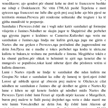
venedikasve; ajo qendroi për shumë kohe ne dorë te francezeve bashke
me ishujt e Dodekanezit. Ne vitin 1798,Ali pashë Tepelena e mori
qytezen nga francezet me lufte dhe qysh prej asaj kohe ajo bën pjesë ne
territorin otoman.Preveza për rendesine ushtarake dhe tregtare i ka të
gjitha mundësitë te perparoje.
Sanxhaku i Prevezes.është me i vogli nder katër sanxhaket që formojne
vilajetin e Janines.Ndodhet ne skajin jugor te Shqipërisë dhe perbehet
nga gjysma jugore e krahines se Camerise.Kufizohet nga veriu me
sanxhakun e Janines,nga lindja me kufrin grek,nga jugu me gjirin e
Nartes dhe me gryken e Prevezes,nga perëndimi dhe jugperendimi me
detin Jon.Pjesa me e madhe e tokes perbehet nga kodra te uleta,me
kullota te bukura,te veshura me portokalle e limona. Megjithëse tokën e
ka shumë pjellore,për shkak te helmimit te ajrit nga kenetat dhe te
mungesës se popullsise,tokat kanë mbetur djerr dhe përdoren vetëm si
kullota dimerore.
Lumi i Nartes rrjedh ne lindje te sanxhakut dhe ndan kufirin me
Greqine.Ne tokat e sanxhakut ka edhe dy lumenj te tjerë,njeri është
Lorosi që mbledh ujerat që zbresin prej maleve te Olickes,te cilat
ndodhen ne sanxhakun e Janines dhe që derdhet ne gjirin e Nartes.Ky
lume e kthen ne një kenete fushën që ndodhet midis Nartes dhe
Prevezes.Tjetri është lumi Ferari që rrjedh nëpër kazane e Margellicit,
buron prej maleve te Sulit pastaj drejtohet nga veriu e duke marrë me
vete lumin Vovo,derdhet ne detin Jon. Ky është lumi Akeron që