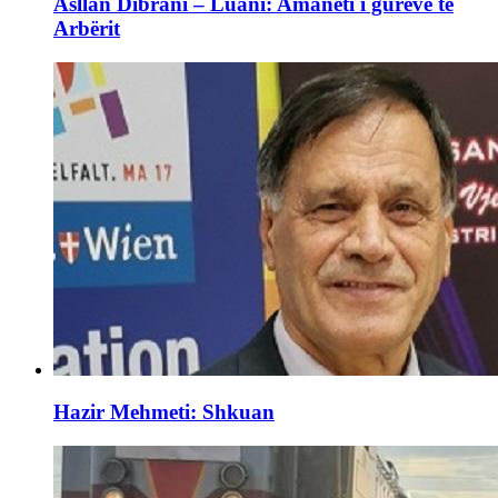
Asllan Dibrani – Luani: Amaneti i gurëve të
Arbërit
Hazir Mehmeti: Shkuan