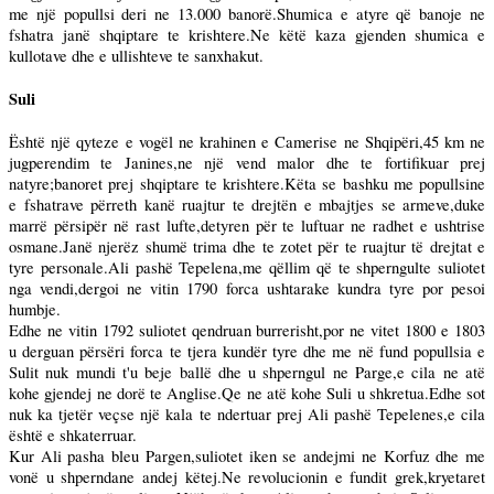
me një popullsi deri ne 13.000 banorë.Shumica e atyre që banoje ne
fshatra janë shqiptare te krishtere.Ne këtë kaza gjenden shumica e
kullotave dhe e ullishteve te sanxhakut.
Suli
Është një qyteze e vogël ne krahinen e Camerise ne Shqipëri,45 km ne
jugperendim te Janines,ne një vend malor dhe te fortifikuar prej
natyre;banoret prej shqiptare te krishtere.Këta se bashku me popullsine
e fshatrave përreth kanë ruajtur te drejtën e mbajtjes se armeve,duke
marrë përsipër në rast lufte,detyren për te luftuar ne radhet e ushtrise
osmane.Janë njerëz shumë trima dhe te zotet për te ruajtur të drejtat e
tyre personale.Ali pashë Tepelena,me qëllim që te shperngulte suliotet
nga vendi,dergoi ne vitin 1790 forca ushtarake kundra tyre por pesoi
humbje.
Edhe ne vitin 1792 suliotet qendruan burrerisht,por ne vitet 1800 e 1803
u derguan përsëri forca te tjera kundër tyre dhe me në fund popullsia e
Sulit nuk mundi t'u beje ballë dhe u shperngul ne Parge,e cila ne atë
kohe gjendej ne dorë te Anglise.Qe ne atë kohe Suli u shkretua.Edhe sot
nuk ka tjetër veçse një kala te ndertuar prej Ali pashë Tepelenes,e cila
është e shkaterruar.
Kur Ali pasha bleu Pargen,suliotet iken se andejmi ne Korfuz dhe me
vonë u shperndane andej këtej.Ne revolucionin e fundit grek,kryetaret