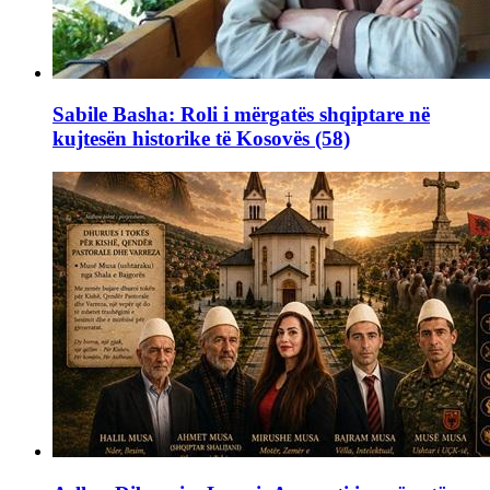
Sabile Basha: Roli i mërgatës shqiptare në
kujtesën historike të Kosovës (58)