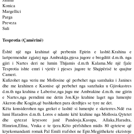
Konica
Margellici
Parga
Preveza
Suli
Tesprotia (Çamërinë)
Është një nga krahinat që perbenin Epirin e lashtë.Krahina e
lartpermendur zgjatej nga Ambrakija,pjesa jugore e bregditit d.m.th. nga
gjiri i Nartes deri ne lumin Thijamis d.m.th Kalama.Me një fjale
Tesprotia ishte emri i vjetër i pjeses jugore te Shqipërisë te quajtur
Cameri.
Kufizohet nga veriu me Mollosine që perbehet nga sanxhaku i Janines
dhe me krahinen e Kaonise që perbehet nga sanzhaku u Gjirokastres
d.m.th nga krahina e Laberise,nga jugu me Ambrakine d.m.th. me gjirin
e Nartes,nga perndimi me detin Jon.Kjo krahine laget nga lumenjte
Akeron dhe Kogjin,që bashkohen para derdhjes se tyre ne det.
Këta konsiderohen nga greket e lashtë si lumenjte e sketerres.Ndë rsa
lumi Haradros d.m.th. Loros e ndante këtë krahine nga Mollosia.Qytetet
dhe qytezat kryesore janë Pandosja,Kasupa, Allaka,Haradra,
Himrion,Efina, Vruka e te tjera.Këto përfshihen midis 80 qyteteve që
kryekomandanti romak Pal Emili rrafshoi ne Epir.Megjithekete ekzistoje