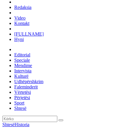
Redaksia
Video
Kontakt
[FULLNAME]
Hyni
Editorial
Speciale
Mendime
Intervista
Kulturë
Udhëpërshkrim
Faleminderit
Vërtetësi
Përjetësi
Sport
Shtesë
Shtesë
Historia