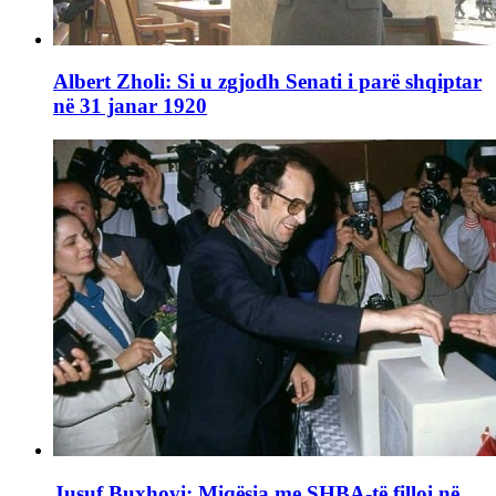
Albert Zholi: Si u zgjodh Senati i parë shqiptar
në 31 janar 1920
Jusuf Buxhovi: Miqësia me SHBA-të filloi në