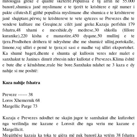
mitologjia greke e quante sketerre.Popullsia e tij arrin ne 55.000
banorë,shumica janë myslimane e te tjerët te krishtere e një numer i
pakte cifutesh.E gjithë popullsia myslimane dhe shumica e te krishtereve
janë shqiptare,përveç te krishtereve te vete qytezes se Prevezes dhe te
vendeve kufitare me Greqine,te cilët janë greke.Kazaja perfshin 179
fshatra,48 xhami e mesxhide,dy medrese,30 shkolla (fillore
kuranike),220 kisha e manastire,450 dyqane,50 mullinj e te
tjera.Prodhohen drithera të ndryshme dhe me shumicë ullinj,portokalle,
limone,vaj ulliri e pemë te tjera;si sasi e madhe vaj ulliri eksportohet.
Ka shumë bageti,dhente e shumta që kullosin veres nder malet e
sanxhakut te Janines dimrit zbresin nder kullotat e Prevezes.Klima është
e bute dhe e këndshme,rrale bie bore.Sanxhaku ndahet ne 3 kaza e dy
nahije si me poshtë:
Kaza nahije fshatra
Preveze ------ 38
Loros Xhemernik 68
Margellic Parge 73
Kazaja e Prevezes ndodhet ne skajin jugor te sanxhakut dhe kufizohet
nga verilindja me kazane e Lorosit dhe nga veriu me kazane e
Margellicit.
Megjithëse kazaja ka toka te gjëra më pak banorë,ka vetëm 38 fshatra