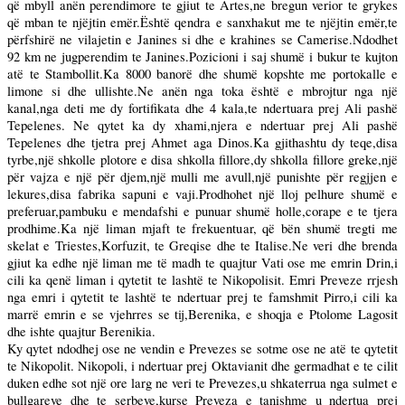
që mbyll anën perendimore te gjiut te Artes,ne bregun verior te grykes
që mban te njëjtin emër.Është qendra e sanxhakut me te njëjtin emër,te
përfshirë ne vilajetin e Janines si dhe e krahines se Camerise.Ndodhet
92 km ne jugperendim te Janines.Pozicioni i saj shumë i bukur te kujton
atë te Stambollit.Ka 8000 banorë dhe shumë kopshte me portokalle e
limone si dhe ullishte.Ne anën nga toka është e mbrojtur nga një
kanal,nga deti me dy fortifikata dhe 4 kala,te ndertuara prej Ali pashë
Tepelenes. Ne qytet ka dy xhami,njera e ndertuar prej Ali pashë
Tepelenes dhe tjetra prej Ahmet aga Dinos.Ka gjithashtu dy teqe,disa
tyrbe,një shkolle plotore e disa shkolla fillore,dy shkolla fillore greke,një
për vajza e një për djem,një mulli me avull,një punishte për regjjen e
lekures,disa fabrika sapuni e vaji.Prodhohet një lloj pelhure shumë e
preferuar,pambuku e mendafshi e punuar shumë holle,corape e te tjera
prodhime.Ka një liman mjaft te frekuentuar, që bën shumë tregti me
skelat e Triestes,Korfuzit, te Greqise dhe te Italise.Ne veri dhe brenda
gjiut ka edhe një liman me të madh te quajtur Vati ose me emrin Drin,i
cili ka qenë liman i qytetit te lashtë te Nikopolisit. Emri Preveze rrjesh
nga emri i qytetit te lashtë te ndertuar prej te famshmit Pirro,i cili ka
marrë emrin e se vjehrres se tij,Berenika, e shoqja e Ptolome Lagosit
dhe ishte quajtur Berenikia.
Ky qytet ndodhej ose ne vendin e Prevezes se sotme ose ne atë te qytetit
te Nikopolit. Nikopoli, i ndertuar prej Oktavianit dhe germadhat e te cilit
duken edhe sot një ore larg ne veri te Prevezes,u shkaterrua nga sulmet e
bullgareve dhe te serbeve,kurse Preveza e tanishme u ndertua prej