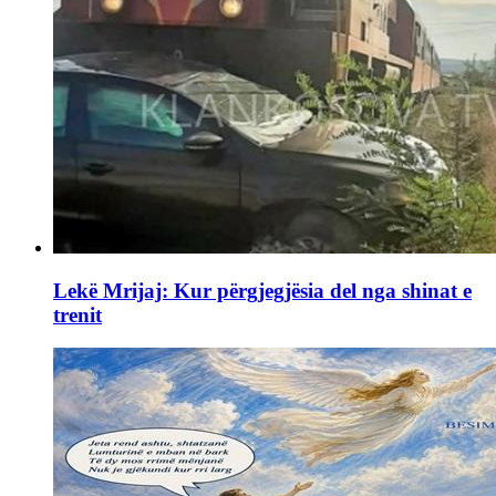
Lekë Mrijaj: Kur përgjegjësia del nga shinat e
trenit