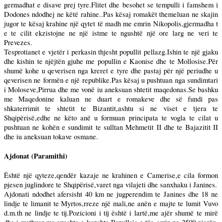
germadhat e disave prej tyre.Flitet dhe besohet se tempulli i famshem i
Dodones ndodhej ne këtë rahine..Pas kësaj romakët themeluan ne skajin
jugor te kësaj krahine një qytet të madh me emrin Nikopolis,gjermadha t
e te cilit ekzistojne ne një istme te ngushtë një ore larg ne veri te
Prevezes.
Tesprotianet e vjetër i perkasin thjesht popullit pellazg.Ishin te një gjaku
dhe kishin te njëjtën gjuhe me popullin e Kaonise dhe te Mollosise.Për
shumë kohe u qeverisen nga kreret e tyre dhe pastaj për një periudhe u
qeverisen ne formën e një republike.Pas kësaj u pushtuan nga sundimtari
i Moloseve,Pirrua dhe me vonë iu aneksuan shtetit maqedonas.Se bashku
me Maqedonine kaluan ne duart e romakeve dhe së fundi pas
shkaterrimit te shtetit te Bizantit,ashtu si ne viset e tjera te
Shqipërisë,edhe ne këto anë u formuan principata te vogla te cilat u
pushtuan ne kohën e sundimit te sulltan Mehmetit II dhe te Bajazitit II
dhe iu aneksuan tokave osmane.
Ajdonat (Paramithi)
Është një qyteze,qendër kazaje ne krahinen e Camerise,e cila formon
pjesen juglindore te Shqipërisë,varet nga vilajeti dhe sanxhaku i Janines.
Ajdonati ndodhet afersisht 40 km ne jugperendim te Janines dhe 18 ne
lindje te limanit te Myrtos,rreze një mali,ne anën e majte te lumit Vuvo
d.m.th ne lindje te tij.Pozicioni i tij është i lartë,me ajër shumë te mirë