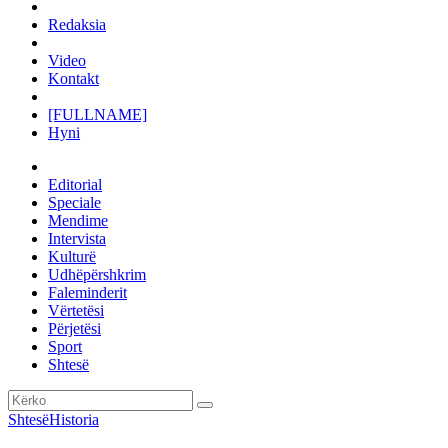
Redaksia
Video
Kontakt
[FULLNAME]
Hyni
Editorial
Speciale
Mendime
Intervista
Kulturë
Udhëpërshkrim
Faleminderit
Vërtetësi
Përjetësi
Sport
Shtesë
Shtesë
Historia