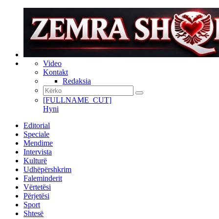
Video
Kontakt
Redaksia
[FULLNAME_CUT]
Hyni
Editorial
Speciale
Mendime
Intervista
Kulturë
Udhëpërshkrim
Faleminderit
Vërtetësi
Përjetësi
Sport
Shtesë