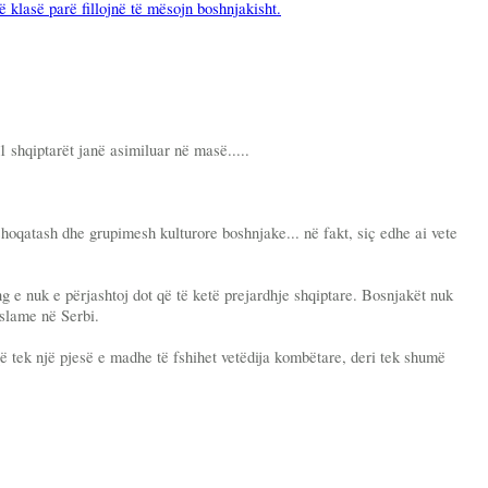
ë klasë parë fillojnë të mësojn boshnjakisht.
1 shqiptarët janë asimiluar në masë.....
.
shoqatash dhe grupimesh kulturore boshnjake... në fakt, siç edhe ai vete
g e nuk e përjashtoj dot që të ketë prejardhje shqiptare. Bosnjakët nuk
Islame në Serbi.
ë tek një pjesë e madhe të fshihet vetëdija kombëtare, deri tek shumë