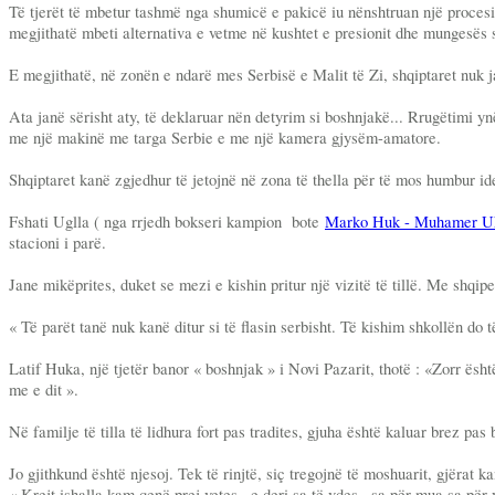
Të tjerët të mbetur tashmë nga shumicë e pakicë iu nënshtruan një procesi 
megjithatë mbeti alternativa e vetme në kushtet e presionit dhe mungesës 
E megjithatë, në zonën e ndarë mes Serbisë e Malit të Zi, shqiptaret nuk j
Ata janë sërisht aty, të deklaruar nën detyrim si boshnjakë... Rrugëtimi y
me një makinë me targa Serbie e me një kamera gjysëm-amatore.
Shqiptaret kanë zgjedhur të jetojnë në zona të thella për të mos humbur ide
Fshati Uglla ( nga rrjedh bokseri kampion bote
Marko Huk - Muhamer Uk
stacioni i parë.
Jane mikëprites, duket se mezi e kishin pritur një vizitë të tillë. Me shq
« Të parët tanë nuk kanë ditur si të flasin serbisht. Të kishim shkollën do 
Latif Huka, një tjetër banor « boshnjak » i Novi Pazarit, thotë : «Zorr ës
me e dit ».
Në familje të tilla të lidhura fort pas tradites, gjuha është kaluar brez pas b
Jo gjithkund është njesoj. Tek të rinjtë, siç tregojnë të moshuarit, gjërat k
« Krejt ishalla kam qenë prej vetes , e deri sa të vdes , sa për mua sa për