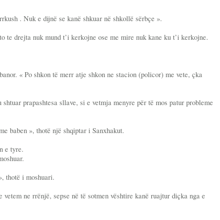
ërrkush . Nuk e dijnë se kanë shkuar në shkollë sërbçe ».
to te drejta nuk mund t’i kerkojne ose me mire nuk kane ku t’i kerkojne.
anor. « Po shkon të merr atje shkon ne stacion (policor) me vete, çka
 u shtuar prapashtesa sllave, si e vetmja menyre për të mos patur probleme
e baben », thotë një shqiptar i Sanxhakut.
n e tyre.
 moshuar.
 thotë i moshuari.
le vetem ne rrënjë, sepse në të sotmen vështire kanë ruajtur diçka nga e