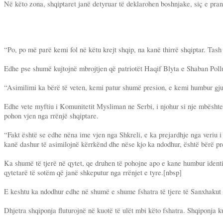
Në këto zona, shqiptaret janë detyruar të deklarohen boshnjake, siç e pran
“Po, po më parë kemi fol në këtu krejt shqip, na kanë thirrë shqiptar. Ta
Edhe pse shumë kujtojnë mbrojtjen që patriotët Haqif Blyta e Shaban Polluzh
“Asimilimi ka bërë të veten, kemi patur shumë presion, e kemi humbur gju
Edhe vete myftiu i Komunitetit Mysliman ne Serbi, i njohur si nje mbështetë
pohon vjen nga rrënjë shqiptare.
“Fakt është se edhe nëna ime vjen nga Shkreli, e ka prejardhje nga veriu i
kanë dashur të asimilojnë kërrkënd dhe nëse kjo ka ndodhur, është bërë pre
Ka shumë të tjerë në qytet, qe druhen të pohojne apo e kane humbur identi
qytetarë të sotëm që janë shkeputur nga rrënjet e tyre.[nbsp]
E keshtu ka ndodhur edhe në shumë e shume fshatra të tjere të Sanxhakut të
Dhjetra shqiponja fluturojnë në kuotë të ulët mbi këto fshatra. Shqiponja k