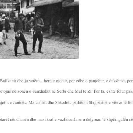
të Ballkanit dhe jo vetëm…herë e njohur, por edhe e panjohur, e dukshme, p
ë jetojnë në zonën e Sanxhakut në Serbi dhe Mal të Zi. Për ta, është folur p
jetin e Janinës, Manastirit dhe Shkodrës përbënin Shqipërinë e viteve të lid
iptarët nëndhunën dhe masakrat e vazhdueshme u detyruan të shpërngulën n