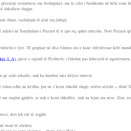
përzierje asimiluese me boshnjaket, me të cilet i bashkonte në këtë zone fej
së shkollave shqipe.
anë shuar, vazhdojnë të jenë aty.[nbsp]
në ndalet në Sanxhakun e Pazarit të ri apo siç quhet ndryshe, Novi Pazarit q
ntitetin e tyre. Të grupuar në disa fshatra ata e kane shfrytëzuar këtë mundë
iq, I. A)
, pjesë e rajonit të Peshterit, i fshehur pas kthesash të ngatërruara
ipen që sado arkaike, nuk ka humbur mes këtyre mureve.
të ishim edhe ne kështu, por ne s’kemi shkollë shqip, vetëm sërisht », thotë S
htë me ruajtur gjuhën, se nuk e kemi shkollën , nuk na lejne ata neve. Zorr,
rezi, deri tek më të vegjlit.
anë nisur të zbehen.
 vllazën ne jemi shqiptar », thotë Abaz Huka.