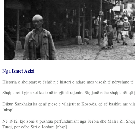
Ismet Azizi
Nga
Historia e shqiptarëve është një histori e ndarë mes visesh të ndryshme 
Shqiptaret i gjen sot kudo në të gjithë rajonin. Siç janë edhe shqiptarët q
Dikur, Sanxhaku ka qenë pjesë e vilajetit te Kosovës, që së bashku me vila
[nbsp]
Në 1912, kjo zonë u pushtua përfundimisht nga Serbia dhe Mali i Zi. Shq
Turqi, por edhe Siri e Jordani.[nbsp]