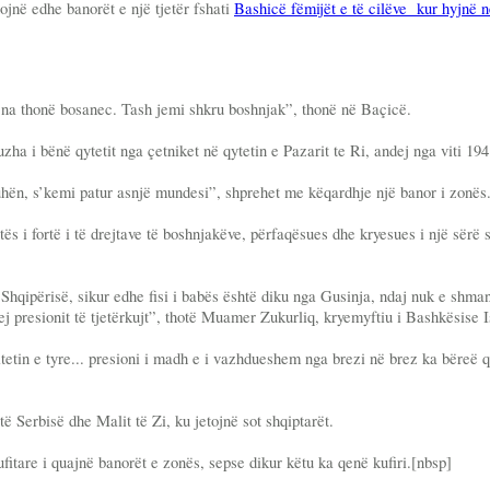
ojnë edhe banorët e një tjetër fshati
Bashicë fëmijët e të cilëve kur hyjnë n
sh na thonë bosanec. Tash jemi shkru boshnjak”, thonë në Baçicë.
a i bënë qytetit nga çetniket në qytetin e Pazarit te Ri, andej nga viti 194
hën, s’kemi patur asnjë mundesi”, shprehet me këqardhje një banor i zonës
s i fortë i të drejtave të boshnjakëve, përfaqësues dhe kryesues i një sërë 
 Shqipërisë, sikur edhe fisi i babës është diku nga Gusinja, ndaj nuk e shman
j presionit të tjetërkujt”, thotë Muamer Zukurliq, kryemyftiu i Bashkësise 
tetin e tyre... presioni i madh e i vazhdueshem nga brezi në brez ka bëreë q
 Serbisë dhe Malit të Zi, ku jetojnë sot shqiptarët.
ufitare i quajnë banorët e zonës, sepse dikur këtu ka qenë kufiri.[nbsp]