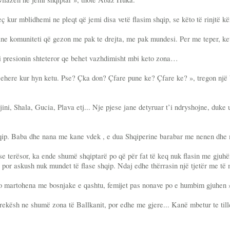
veç kur mblidhemi ne pleqt që jemi disa vetë flasim shqip, se këto të rinjtë k
 jane komuniteti që gezon me pak te drejta, me pak mundesi. Per me teper, ke
 mbi presionin shteteror qe behet vazhdimisht mbi keto zona…
ehere kur hyn ketu. Pse? Çka don? Çfare pune ke? Çfare ke? », tregon një b
ni, Shala, Gucia, Plava etj... Nje pjese jane detyruar t’i ndryshojne, duke
hqip. Baba dhe nana me kane vdek , e dua Shqiperine barabar me nenen dhe m
se terësor, ka ende shumë shqiptarë po që për fat të keq nuk flasin me gjuhë
, por askush nuk mundet të flase shqip. Ndaj edhe thërrasin një tjetër me të
 martohena me bosnjake e qashtu, femijet pas nonave po e humbim gjuhen »,
 prekësh ne shumë zona të Ballkanit, por edhe me gjere... Kanë mbetur te til