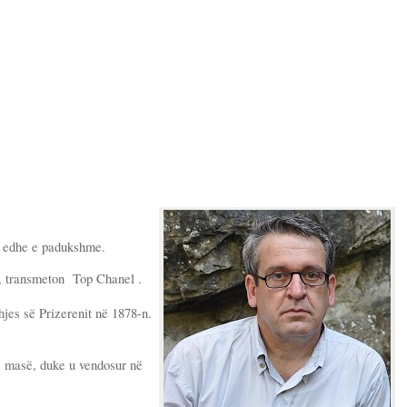
or edhe e padukshme.
ak, transmeton Top Chanel .
hjes së Prizerenit në 1878-n.
ë masë, duke u vendosur në