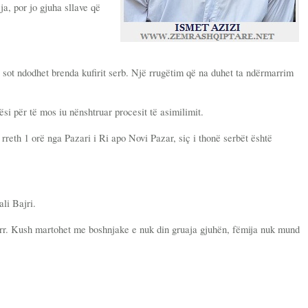
a, por jo gjuha sllave që
ë sot ndodhet brenda kufirit serb. Një rrugëtim që na duhet ta ndërmarrim
si për të mos iu nënshtruar procesit të asimilimit.
, rreth 1 orë nga Pazari i Ri apo Novi Pazar, siç i thonë serbët është
ali Bajri.
 zorr. Kush martohet me boshnjake e nuk din gruaja gjuhën, fëmija nuk mund