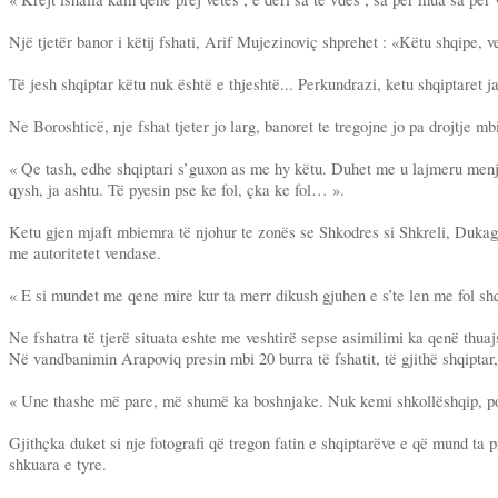
Një tjetër banor i këtij fshati, Arif Mujezinoviç shprehet : «Këtu shqipe, 
Të jesh shqiptar këtu nuk është e thjeshtë... Perkundrazi, ketu shqiptaret
Ne Boroshticë, nje fshat tjeter jo larg, banoret te tregojne jo pa drojtje
« Qe tash, edhe shqiptari s’guxon as me hy këtu. Duhet me u lajmeru menj
qysh, ja ashtu. Të pyesin pse ke fol, çka ke fol… ».
Ketu gjen mjaft mbiemra të njohur te zonës se Shkodres si Shkreli, Dukagji
me autoritetet vendase.
« E si mundet me qene mire kur ta merr dikush gjuhen e s’te len me fol s
Ne fshatra të tjerë situata eshte me veshtirë sepse asimilimi ka qenë thuaj
Në vandbanimin Arapoviq presin mbi 20 burra të fshatit, të gjithë shqiptar
« Une thashe më pare, më shumë ka boshnjake. Nuk kemi shkollëshqip, po
Gjithçka duket si nje fotografi që tregon fatin e shqiptarëve e që mund ta
shkuara e tyre.