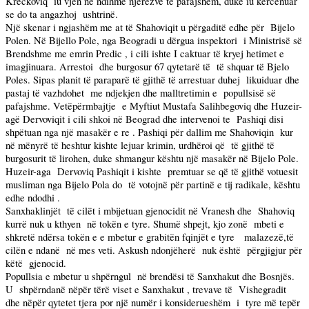
Kreckoviq
iu vjen në ndihmë njerëzve të pafajshëm, duke iu kërcënuar
se do ta angazhoj
ushtrinë.
Një skenar i ngjashëm me at të Shahoviqit u përgaditë edhe për
Bijelo
Polen. Në Bijello Pole, nga Beogradi u dërgua inspektori
i Ministrisë së
Brendshme me emrin Predic , i cili ishte I caktuar të kryej hetimet e
imagjinuara. Arrestoi
dhe burgosur 67 qytetarë të
të shquar të Bjelo
Poles. Sipas planit të paraparë të gjithë të arrestuar duhej
likuiduar dhe
pastaj të vazhdohet
me ndjekjen dhe malltretimin e
popullsisë së
pafajshme. Vetëpërmbajtje
e Myftiut Mustafa Salihbegoviq dhe Huzeir-
agë Dervoviqit i cili shkoi në Beograd dhe intervenoi te
Pashiqi disi
shpëtuan nga një masakër e re . Pashiqi për dallim me Shahoviqin
kur
në mënyrë të heshtur kishte lejuar krimin, urdhëroi që
të gjithë të
burgosurit të lirohen, duke shmangur kështu një masakër në Bijelo Pole.
Huzeir-aga
Dervoviq Pashiqit i kishte
premtuar se që të gjithë votuesit
musliman nga Bijelo Pola do
të votojnë për partinë e tij radikale, kështu
edhe ndodhi .
Sanxhaklinjët
të cilët i mbijetuan gjenocidit në Vranesh dhe
Shahoviq
kurrë nuk u kthyen
në tokën e tyre. Shumë shpejt, kjo zonë
mbeti e
shkretë ndërsa tokën e e mbetur e grabitën fqinjët e tyre
malazezë,të
cilën e ndanë
në mes veti. Askush ndonjëherë
nuk është
përgjigjur për
këtë
gjenocid.
Popullsia e mbetur u shpërngul
në brendësi të Sanxhakut dhe Bosnjës.
U
shpërndanë nëpër tërë viset e Sanxhakut , trevave të
Vishegradit
dhe nëpër qytetet tjera por një numër i konsiderueshëm
i
tyre më tepër