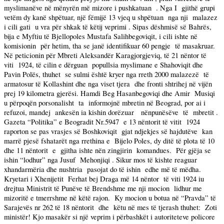
myslimanëve në mënyrën më mizore i pushkatuan
. Nga I
gjithë grupi
vetëm dy kanë shpëtuar, një fëmijë 13 vjeq u shpëtuan
nga nji
malazez
i cili gati
u vra për shkak të këtij veprimi . Sipas dëshmisë së Bahrës,
bija e Myftiu të Bjellopoles Mustafa Salihbegoviqit, i cili ishte në
komisionin
për hetim, tha se janë identifikuar 60 pengje
të masakruar.
Në peticionin për Mbreti Aleksandër Karagjorgjeviq, të 21 nëntor të
viti
1924, të cilin e dërguan
popullsia myslimane e Shahoviqit dhe
Pavin Polës, thuhet
se sulmi është kryer nga rreth 2000 malazezë
të
armatosur të Kollashint dhe nga viset tjera
dhe fronti shtrihej në vijën
prej 19 kilometra gjerësi. Hamdi Beg Hasanbegoviqi dhe Amir
Musiqi
u përpoqën porsonalisht
ta
informojnë mbretin në Beograd, por ai i
refuzoi, mandej
ankesën ia kishin dorëzuar
nënpunësëve
të
mbretit .
Gazeta “Politika” e Beogradit Nr.5947
e 13 nëntorit të vitit
1924
raporton se pas vrasjes së Boshkoviqit
gjat ndjekjes së hajdutëve
kan
marrë pjesë fshatarët nga rrethina e
Bijelo Poles, dy ditë të plota të 10
dhe 11 nëntorit
e
gjitha ishte nën zingjirin
komandues.
Për gjëja se
ishin “lodhur” nga Jusuf
Mehonjiqi . Sikur mos të kishte reaguar
xhandarmëria dhe nushtria
pasojat do të ishin
edhe më të mëdha.
Kryetari i Xhenijetit
Ferhat bej Draga më 14 nëntor
të viti 1924 iu
drejtua Ministrit të Punëve të Brendshme me nji mocion
lidhur me
mizoritë e tmerrshme në këtë rajon.
Ky mocion u botua në “Pravda” të
Sarajevës nr 262 të 18 nëntorit
dhe
këtu në mes të tjerash thuhet:
Zoti
ministër! Kjo masakër si një veprim i përbashkët i autoriteteve policore