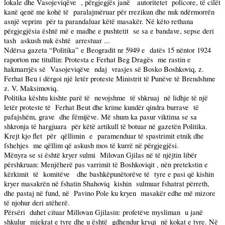
lokale dhe Vasojeviqëve
, përgjegjës janë
autoritetet
policore, të cilët
kanë qenë me kohë të
paralajmëruar për rrezikun dhe nuk ndërmorrën
asnjë veprim
për ta parandaluar këtë masakër. Në këto rethana
përgjegjësia është më e madhe e pushtetit
se sa e bandave, sepse deri
tash
askush nuk është
arrestuar ...
Ndërsa gazeta “Politika” e Beogradit nr 5949 e
datës 15 nëntor 1924
raporton me titullin: Protesta e Ferhat Beg Dragës
me rastin e
hakmarrjës së
Vasojeviqëve
ndaj
vrasjes së Bosko Boshkoviq, z.
Ferhat Beu i dërgoi një letër proteste Ministrit të Punëve të Brendshme
z. V. Maksimoviq.
Politika kështu kishte parë të
nevojshme
të shkruaj
në lidhje të një
letër proteste të
Ferhat Beut dhe krime kundër qindra burrave
të
pafajshëm, grave
dhe fëmijëve. Më shum ka pasur viktima se sa
shkronja të hargjuara
për këtë artikull të botuar në gazetën Politika.
Krejt kjo flet
për
qëllimin
e
paramenduar të spastrimit etnik dhe
fshehjes
me qëllim që askush mos të kurrë në përgjegjësi.
Mënyra se si është kryer sulmi
Milovan Gjilas në të njëjtin libër
përshkruan: Menjëherë pas varrimit të Boshkoviqit , nën pretekstin e
kërkimit
të
komitëve
dhe bashkëpunëtorëve të
tyre e pasi që kishin
kryer masakrën në fshatin Shahoviq
kishin
sulmuar fshatrat përreth,
dhe pastaj në fund, në
Pavino Pole ku kryen
masakër edhe më mizore
të njohur deri atëherë.
Përsëri
duhet cituar Millovan Gjilasin: profetëve mysliman
u janë
shkulur
mjekrat e tyre dhe u është
gdhendur kryqi
në kokat e tyre. Në