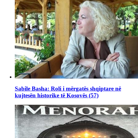
Sabile Basha: Roli i mërgatës shqiptare në
kujtesën historike të Kosovës (57)