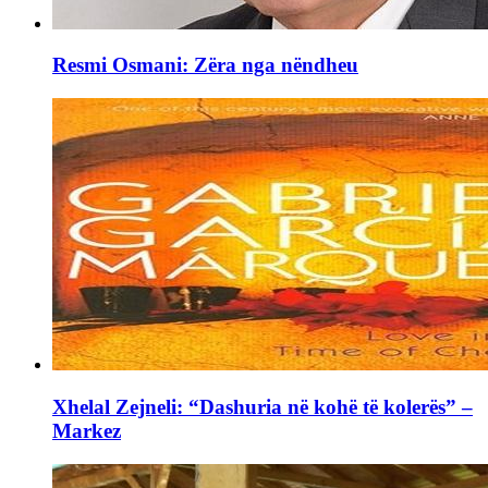
Resmi Osmani: Zëra nga nëndheu
Xhelal Zejneli: “Dashuria në kohë të kolerës” –
Markez