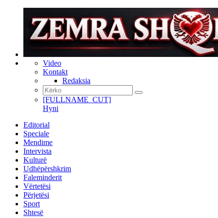
Video
Kontakt
Redaksia
[FULLNAME_CUT]
Hyni
Editorial
Speciale
Mendime
Intervista
Kulturë
Udhëpërshkrim
Faleminderit
Vërtetësi
Përjetësi
Sport
Shtesë