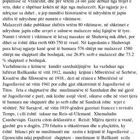
popullsisë së Vraneshit, dhe për vetëm 24 orë janë dëbuar nga trojet e
veta, duke e shpëtuar kokën në ikje nga malazezët. Kjo ngjarje jo e
ndriçuar sa duhet , u jep mundësi historianëve të ndryshëm të japin
shifra të ndryshme për numrin e viktimave.
Malazezët duke publikuar shifrën vetëm 80 viktimave, në shkrimet e
ndryshme japin edhe arsyet e sulmeve malazeze ndaj fqinjëve të tyre.
Numri i vërtetë i viktimave të kësaj masakre në Shahoviq nuk dihet, por
dihet se është diku rreth 600-750 të vrarë. Në kapedanin e Shahoviqit
para kësaj ngjarje kanë qenë të banuara 576 shtëpi me malazezë 1580
shtëpi me shqiptarë dhe boshnjak, ose 26.8% serb e malazezë dhe 73.2
% shqiptarë e boshnjak.
Vazhdimesia e krimeve
kundër sanxhakljinjëve
ka vazhduar nga
luftërat Ballkanike të vitit 1912, mandej
krijimi i Mbretërisë së Serbëve,
Kroatëve dhe Sllovenëve në 1918., deri në rënien e Mbretërisë së
Jugosllavisë në vitin 1941 por edhe gjat shkatrrimit të Jugosllavisë së
Titos.
Jeta e shqiptarëve dhe
muslimanëve të Sanxhakut dhe më gjerë
në Jugosllavinë e parë, nuk kishte asnjë vlerë, sikurse edhe në viset tjera
të banuara me shqipatrë dhe jo serb edhe në Sandzak ishte
tejet e
vështirë. Në Sarajevë, në vitin 1919 qëndroi gazetari francez i revistës
Temps, i cili është
takuar me Reis-ul-Ulemanë
Xhemaludin
Çausheviqin. Gazeta citon deklaratën e
Reisit: Mijëra njerëz u vranë,
gjashtë gra u dogjën, 270 fshatra u shkatërruan dhe u plaçkitën, ky
është
bilanci për ne muslimanët me
rastin e krijimit të Jugosllavisë ...
Gjenocidin ndaj popullsisë
shqiptare - muslimane të Ballkanit
ecila