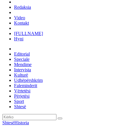
Redaksia
Video
Kontakt
[FULLNAME]
Hyni
Editorial
Speciale
Mendime
Intervista
Kulturë
Udhëpërshkrim
Faleminderit
Vërtetësi
Përjetësi
Sport
Shtesë
Shtesë
Historia