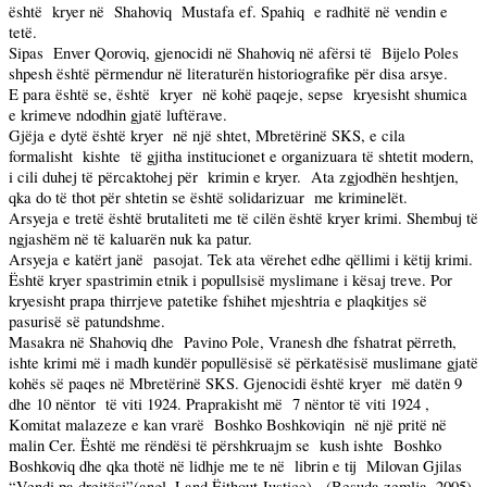
është
kryer në
Shahoviq
Mustafa ef. Spahiq
e radhitë në vendin e
tetë.
Sipas
Enver Qoroviq, gjenocidi në Shahoviq në afërsi të
Bijelo Poles
shpesh është përmendur në literaturën historiografike për disa arsye.
E para është se, është
kryer
në kohë paqeje, sepse
kryesisht shumica
e krimeve ndodhin gjatë luftërave.
Gjëja e dytë është kryer
në një shtet, Mbretërinë SKS, e cila
formalisht
kishte
të gjitha institucionet e organizuara të shtetit modern,
i cili duhej të përcaktohej për
krimin e kryer.
Ata zgjodhën heshtjen,
qka do të thot për shtetin se është solidarizuar
me kriminelët.
Arsyeja e tretë është brutaliteti me të cilën është kryer krimi. Shembuj të
ngjashëm në të kaluarën nuk ka patur.
Arsyeja e katërt janë
pasojat. Tek ata vërehet edhe qëllimi i këtij krimi.
Është kryer spastrimin etnik i popullsisë myslimane i kësaj treve. Por
kryesisht prapa thirrjeve patetike fshihet mjeshtria e plaqkitjes së
pasurisë së patundshme.
Masakra në Shahoviq dhe
Pavino Pole, Vranesh dhe fshatrat përreth,
ishte krimi më i madh kundër popullësisë së përkatësisë muslimane gjatë
kohës së paqes në Mbretërinë SKS. Gjenocidi është kryer
më datën 9
dhe 10 nëntor
të viti 1924. Praprakisht më
7 nëntor të viti 1924 ,
Komitat malazeze e kan vrarë
Boshko Boshkoviqin
në një pritë në
malin Cer. Është me rëndësi të përshkruajm se
kush ishte
Boshko
Boshkoviq dhe qka thotë në lidhje me te në
librin e tij
Milovan Gjilas
“Vendi pa drejtësi”(angl. Land Ëithout Justice),
(Besuda zemlja, 2005)