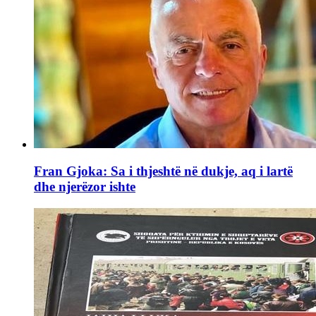
Fran Gjoka: Sa i thjeshtë në dukje, aq i lartë
dhe njerëzor ishte