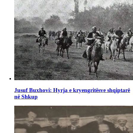
Jusuf Buxhovi: Hyrja e kryengritësve shqiptarë
në Shkup