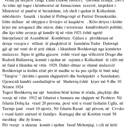
Ai ishte një toger i këmbsorisë në formacionin
rezervë, inspektor i
Ministrisë së punëve të brendshme, ish shefi i qarkut të Kollashinit,
mbështetës
fanatik
i krahut të Pribiqeviqit së Partisë Demokratike.
Ishte dalluar
në shtypjen e lëvizjes së kaqakëve
. Këto detyra i kishte
kryer me arrogancë dhe mizor, duke i terorizuar
kundërshtarët politikë,
dhe kjo ishte arsyeja që kundër tij në vitin 1921 është ngritë
Interpelancë në Asamblenë
Kombëtare. Gjilasi e
përshkruan në
detaje vrasjen e
vëllaut
të plaqkitësit të
famshëm Todor
Duloviqit
gjë që më vonë do të jetë shkak
i likuidimit Boshkoviqit nga komitetet
malazeze. Sipas të gjitha gjasave
është vrarë nga vëllezërit Drago dhe
Radosh Bullatoviq, komitë i njohur në
rajonin e Kollashinit
të cilët më
në fund u likuidua në vitin
1929. Duhet shtuar se shumë malazezë
Boshkoviqit ia kishin zënë për të madhe se ka pas sjellje të butë ndaj
“Turqëve ” (kështu i quanin shqipatërët dhe boshnjakët
e Sanxhakut).
Gjenocidi kundër sanxhalinjëve në
Shahoviq është
kryer më 9 dhe 10
Nëntor 1924
Togeri Boshkoviq me një
batalion bënë krime të rënda, plaçkitje dhe
vrasje në vitin
1912 në fshatrat e banuara me shqipatr në Peshterr. Në
fshatin Doliq ka
vrarë 20 persona, pesë vetë u vranë fashatin Uglla, në
Tuzinje janë
vrarë 10 njerëz, Në fshatin Rasnë
një përson, në
Crvsko
i vranë katër anëtarë të familjes
Kurtagaj dhe në Koritim vranë 58
meshkuj
dhe dy femra.
Për vrasje
u akuzua
komiti i njohur
Jusuf Mehonjiqi, i cili në këtë