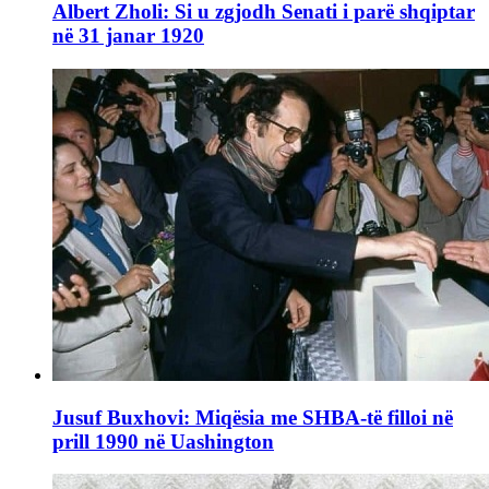
Albert Zholi: Si u zgjodh Senati i parë shqiptar
në 31 janar 1920
Jusuf Buxhovi: Miqësia me SHBA-të filloi në
prill 1990 në Uashington