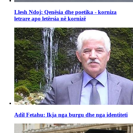
Llesh Ndoj: Qenësia dhe poetika - korniza
letrare apo letërsia në kornizë
Adil Fetahu: Ikja nga burgu dhe nga identiteti