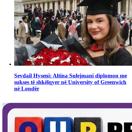
Sevdail Hyseni: Altina Sulejmani diplomon me
sukses të shkëlqyer në University of Greenwich
në Londër