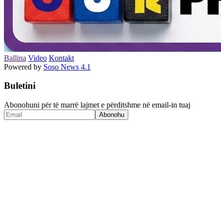
Ballina
Video
Kontakt
Powered by
Soso News 4.1
Buletini
Abonohuni për të marrë lajmet e përditshme në email-in tuaj
Abonohu