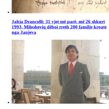
Jahja Drançolli: 31 vjet më parë, më 26 shkurt
1993, Milosheviq dëboi rreth 200 familje kroate
nga Janjeva