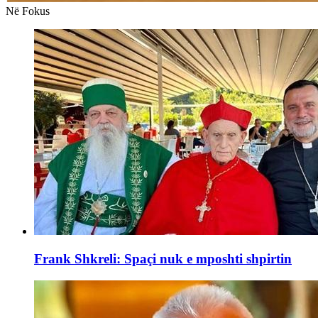
Në Fokus
Frank Shkreli: Spaçi nuk e mposhti shpirtin