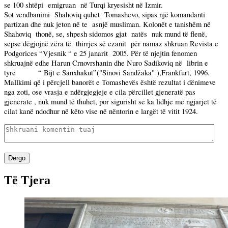
se 100 shtëpi
emigruan
në Turqi kryesisht në Izmir.
Sot vendbanimi
Shahoviq quhet
Tomashevo, sipas një komandanti
partizan dhe nuk jeton në te
asnjë musliman. Kolonët e tanishëm në
Shahoviq
thonë, se, shpesh sidomos gjat
natës
nuk mund të flenë,
sepse dëgjojnë zëra të
thirrjes së ezanit
për namaz shkruan Revista e
Podgorices “Vjesnik “ e 25 janarit
2005. Për të njejtin fenomen
shkruajnë edhe Harun Crnovrshanin dhe Nuro Sadikoviq në
librin e
tyre
“ Bijt e Sanxhakut”("Sinovi Sandžaka" ),Frankfurt, 1996.
Mallkimi që i përcjell banorët e Tomashevës është rezultat i dënimeve
nga zoti, ose vrasja e ndërgjegjeje e cila përcillet gjeneratë pas
gjenerate , nuk mund të thuhet, por sigurisht se ka lidhje me ngjarjet të
cilat kanë ndodhur në këto vise në nëntorin e largët të vitit 1924.
Dërgo
Të Tjera