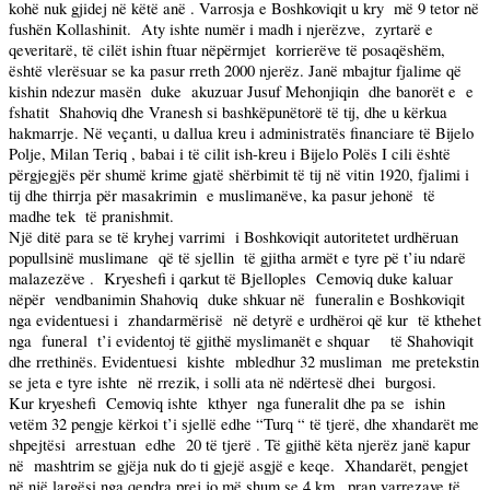
kohë nuk gjidej në këtë anë . Varrosja e Boshkoviqit u kry
më 9 tetor në
fushën Kollashinit.
Aty ishte numër i madh i njerëzve,
zyrtarë e
qeveritarë, të cilët ishin ftuar nëpërmjet
korrierëve të posaqëshëm,
është vlerësuar se ka pasur rreth 2000 njerëz. Janë mbajtur fjalime që
kishin ndezur masën
duke
akuzuar Jusuf Mehonjiqin
dhe banorët e
e
fshatit
Shahoviq dhe Vranesh si bashkëpunëtorë të tij, dhe u kërkua
hakmarrje. Në veçanti, u dallua kreu i administratës financiare të Bijelo
Polje, Milan Teriq , babai i të cilit ish-kreu i Bijelo Polës I cili është
përgjegjës për shumë krime gjatë shërbimit të tij në vitin 1920, fjalimi i
tij dhe thirrja për masakrimin
e muslimanëve, ka pasur jehonë
të
madhe tek
të pranishmit.
Një ditë para se të kryhej varrimi
i Boshkoviqit autoritetet urdhëruan
popullsinë muslimane
që të sjellin
të gjitha armët e tyre pë t’iu ndarë
malazezëve .
Kryeshefi i qarkut të Bjelloples
Cemoviq duke kaluar
nëpër
vendbanimin Shahoviq
duke shkuar në
funeralin e Boshkoviqit
nga evidentuesi i
zhandarmërisë
në detyrë e urdhëroi që kur
të kthehet
nga
funeral
t’i evidentoj të gjithë myslimanët e shquar
të Shahoviqit
dhe rrethinës. Evidentuesi
kishte
mbledhur 32 musliman
me pretekstin
se jeta e tyre ishte
në rrezik, i solli ata në ndërtesë dhei
burgosi.
Kur kryeshefi
Cemoviq ishte
kthyer
nga funeralit dhe pa se
ishin
vetëm 32 pengje kërkoi t’i sjellë edhe “Turq “ të tjerë, dhe xhandarët me
shpejtësi
arrestuan
edhe
20 të tjerë . Të gjithë këta njerëz janë kapur
në
mashtrim se gjëja nuk do ti gjejë asgjë e keqe.
Xhandarët, pengjet
në një largësi nga qendra prej jo më shum se 4 km , pran varrezave të