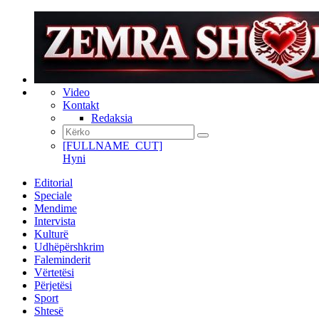
Video
Kontakt
Redaksia
[FULLNAME_CUT]
Hyni
Editorial
Speciale
Mendime
Intervista
Kulturë
Udhëpërshkrim
Faleminderit
Vërtetësi
Përjetësi
Sport
Shtesë