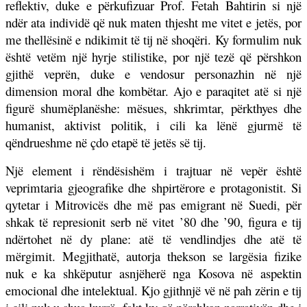
reflektiv, duke e përkufizuar Prof. Fetah Bahtirin si një
ndër ata individë që nuk maten thjesht me vitet e jetës, por
me thellësinë e ndikimit të tij në shoqëri. Ky formulim nuk
është vetëm një hyrje stilistike, por një tezë që përshkon
gjithë veprën, duke e vendosur personazhin në një
dimension moral dhe kombëtar. Ajo e paraqitet atë si një
figurë shumëplanëshe: mësues, shkrimtar, përkthyes dhe
humanist, aktivist politik, i cili ka lënë gjurmë të
qëndrueshme në çdo etapë të jetës së tij.
Një element i rëndësishëm i trajtuar në vepër është
veprimtaria gjeografike dhe shpirtërore e protagonistit. Si
qytetar i Mitrovicës dhe më pas emigrant në Suedi, për
shkak të represionit serb në vitet ’80 dhe ’90, figura e tij
ndërtohet në dy plane: atë të vendlindjes dhe atë të
mërgimit. Megjithatë, autorja thekson se largësia fizike
nuk e ka shkëputur asnjëherë nga Kosova në aspektin
emocional dhe intelektual. Kjo gjithnjë vë në pah zërin e tij