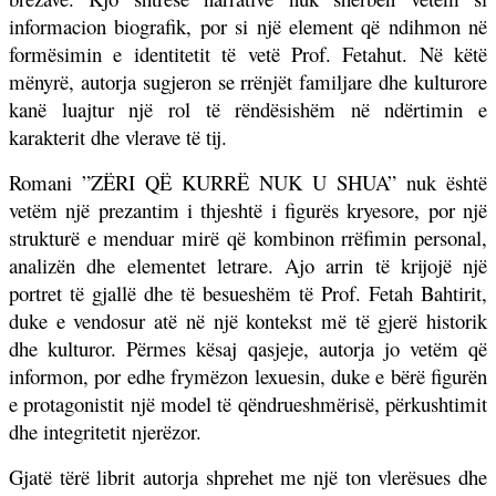
informacion biografik, por si një element që ndihmon në
formësimin e identitetit të vetë Prof. Fetahut. Në këtë
mënyrë, autorja sugjeron se rrënjët familjare dhe kulturore
kanë luajtur një rol të rëndësishëm në ndërtimin e
karakterit dhe vlerave të tij.
Romani ”ZËRI QË KURRË NUK U SHUA” nuk është
vetëm një prezantim i thjeshtë i figurës kryesore, por një
strukturë e menduar mirë që kombinon rrëfimin personal,
analizën dhe elementet letrare. Ajo arrin të krijojë një
portret të gjallë dhe të besueshëm të Prof. Fetah Bahtirit,
duke e vendosur atë në një kontekst më të gjerë historik
dhe kulturor. Përmes kësaj qasjeje, autorja jo vetëm që
informon, por edhe frymëzon lexuesin, duke e bërë figurën
e protagonistit një model të qëndrueshmërisë, përkushtimit
dhe integritetit njerëzor.
Gjatë tërë librit autorja shprehet me një ton vlerësues dhe