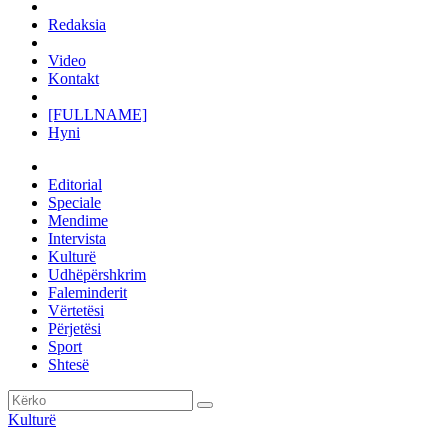
Redaksia
Video
Kontakt
[FULLNAME]
Hyni
Editorial
Speciale
Mendime
Intervista
Kulturë
Udhëpërshkrim
Faleminderit
Vërtetësi
Përjetësi
Sport
Shtesë
Kulturë