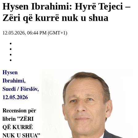
Hysen Ibrahimi: Hyrë Tejeci –
Zëri që kurrë nuk u shua
12.05.2026, 06:44 PM (GMT+1)
Hysen
Ibrahimi,
Suedi / Förslöv,
12.05.2026
Recension për
librin ”ZËRI
QË KURRË
NUK U SHUA”