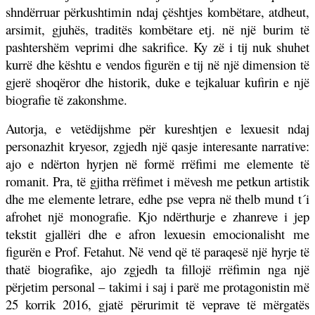
shndërruar përkushtimin ndaj çështjes kombëtare, atdheut,
arsimit, gjuhës, traditës kombëtare etj. në një burim të
pashtershëm veprimi dhe sakrifice. Ky zë i tij nuk shuhet
kurrë dhe kështu e vendos figurën e tij në një dimension të
gjerë shoqëror dhe historik, duke e tejkaluar kufirin e një
biografie të zakonshme.
Autorja, e vetëdijshme për kureshtjen e lexuesit ndaj
personazhit kryesor, zgjedh një qasje interesante narrative:
ajo e ndërton hyrjen në formë rrëfimi me elemente të
romanit. Pra, të gjitha rrëfimet i mëvesh me petkun artistik
dhe me elemente letrare, edhe pse vepra në thelb mund t´i
afrohet një monografie. Kjo ndërthurje e zhanreve i jep
tekstit gjallëri dhe e afron lexuesin emocionalisht me
figurën e Prof. Fetahut. Në vend që të paraqesë një hyrje të
thatë biografike, ajo zgjedh ta fillojë rrëfimin nga një
përjetim personal – takimi i saj i parë me protagonistin më
25 korrik 2016, gjatë përurimit të veprave të mërgatës