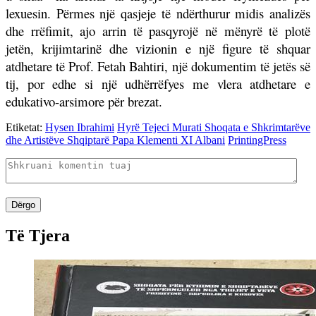
lexuesin. Përmes një qasjeje të ndërthurur midis analizës
dhe rrëfimit, ajo arrin të pasqyrojë në mënyrë të plotë
jetën, krijimtarinë dhe vizionin e një figure të shquar
atdhetare të Prof. Fetah Bahtiri, një dokumentim të jetës së
tij, por edhe si një udhërrëfyes me vlera atdhetare e
edukativo-arsimore për brezat.
Etiketat:
Hysen Ibrahimi
Hyrë Tejeci Murati Shoqata e Shkrimtarëve
dhe Artistëve Shqiptarë Papa Klementi XI Albani
PrintingPress
Dërgo
Të Tjera