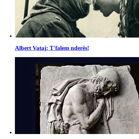
Albert Vataj: T'falem nderës!