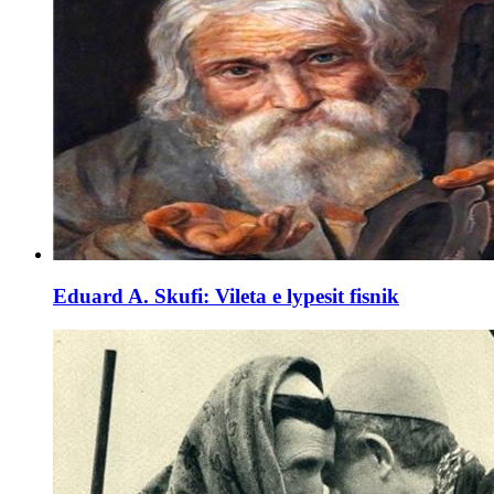
Eduard A. Skufi: Vileta e lypesit fisnik