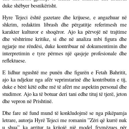
duke shëbyer besnikërisht.
Hyre Tejeci është gazetare dhe krijuese, e angazhuar në
shkrim, redaktim librash dhe përgatitje referimesh me
karakter kulturor e shoqëror. Ajo ka përvojë në trajtime
dhe vështrime kritike, si dhe në analiza mbi figura dhe
ngjarje me rëndësi, duke kontribuar në dokumentimin dhe
interpretimin e tyre përmes një qasjeje profesionale dhe
reflektuese.
E lidhur ngushtë me punën dhe figurën e Fetah Bahritit,
ajo ka ndjekur nga afër veprimtarinë dhe kontributin e tij,
duke e bërë këtë edhe më të afërt me aspektin personal dhe
studimor. Ajo ka të botuar deri tani edhe tituj të tjerë, jeton
dhe vepron në Prishtinë.
Dhe fare në fund mund të konkludojmë se nga pikëpamja
letrare, autorja Hyrë Tejeci me romanin ”Zëri që kurrë nuk
u shua” ka arritur ta krijojë një model frymëzues për