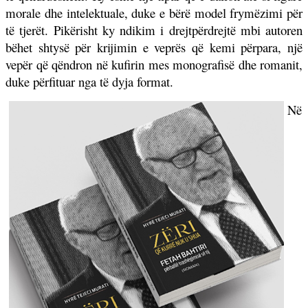
morale dhe intelektuale, duke e bërë model frymëzimi për
të tjerët. Pikërisht ky ndikim i drejtpërdrejtë mbi autoren
bëhet shtysë për krijimin e veprës që kemi përpara, një
vepër që qëndron në kufirin mes monografisë dhe romanit,
duke përfituar nga të dyja format.
Në