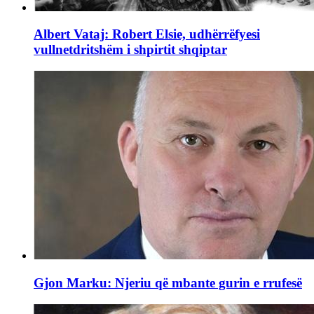
Albert Vataj: Robert Elsie, udhërrëfyesi
vullnetdritshëm i shpirtit shqiptar
Gjon Marku: Njeriu që mbante gurin e rrufesë