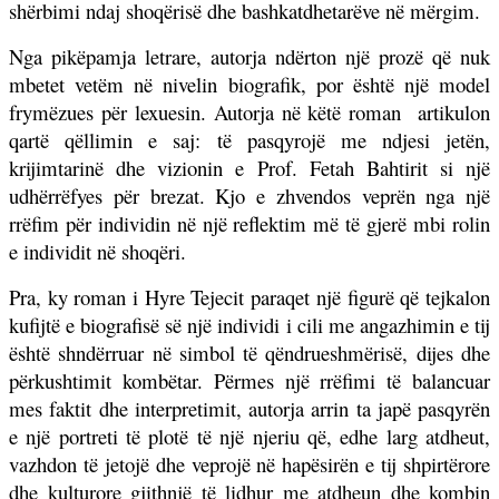
shërbimi ndaj shoqërisë dhe bashkatdhetarëve në mërgim.
Nga pikëpamja letrare, autorja ndërton një prozë që nuk
mbetet vetëm në nivelin biografik, por është një model
frymëzues për lexuesin. Autorja në këtë roman
artikulon
qartë qëllimin e saj: të pasqyrojë me ndjesi jetën,
krijimtarinë dhe vizionin e Prof. Fetah Bahtirit si një
udhërrëfyes për brezat. Kjo e zhvendos veprën nga një
rrëfim për individin në një reflektim më të gjerë mbi rolin
e individit në shoqëri.
Pra, ky roman i Hyre Tejecit paraqet një figurë që tejkalon
kufijtë e biografisë së një individi i cili me angazhimin e tij
është shndërruar në simbol të qëndrueshmërisë, dijes dhe
përkushtimit kombëtar. Përmes një rrëfimi të balancuar
mes faktit dhe interpretimit, autorja arrin ta japë pasqyrën
e një portreti të plotë të një njeriu që, edhe larg atdheut,
vazhdon të jetojë dhe veprojë në hapësirën e tij shpirtërore
dhe kulturore gjithnjë të lidhur me atdheun dhe kombin