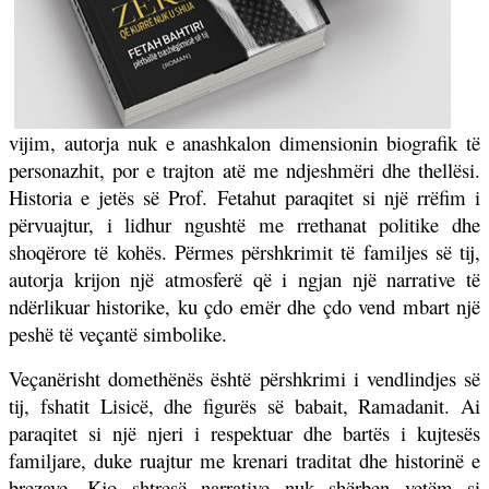
vijim, autorja nuk e anashkalon dimensionin biografik të
personazhit, por e trajton atë me ndjeshmëri dhe thellësi.
Historia e jetës së Prof. Fetahut paraqitet si një rrëfim i
përvuajtur, i lidhur ngushtë me rrethanat politike dhe
shoqërore të kohës. Përmes përshkrimit të familjes së tij,
autorja krijon një atmosferë që i ngjan një narrative të
ndërlikuar historike, ku çdo emër dhe çdo vend mbart një
peshë të veçantë simbolike.
Veçanërisht domethënës është përshkrimi i vendlindjes së
tij, fshatit Lisicë, dhe figurës së babait, Ramadanit. Ai
paraqitet si një njeri i respektuar dhe bartës i kujtesës
familjare, duke ruajtur me krenari traditat dhe historinë e
brezave. Kjo shtresë narrative nuk shërben vetëm si