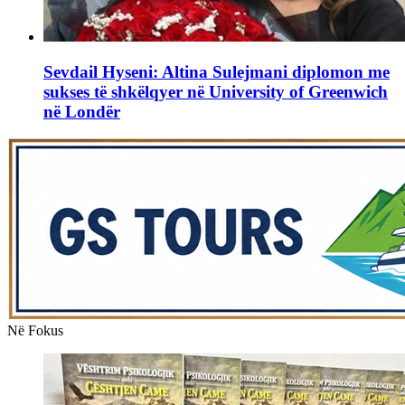
Sevdail Hyseni: Altina Sulejmani diplomon me
sukses të shkëlqyer në University of Greenwich
në Londër
Në Fokus