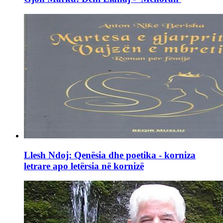
Llesh Ndoj: Qenësia dhe poetika - korniza
letrare apo letërsia në kornizë