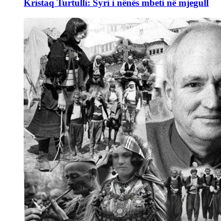
Kristaq Turtulli: Syri i nënës mbeti në mjegull