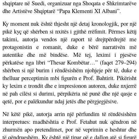
shqiptare në Suedi, organizuar nga Shoqata e Shkrimtarëve
dhe Artistëve Shqiptarë “Papa Klementi XI Albani”.
Ky moment nuk është thjesht një detaj kronologjik, por një
pikë kyç që shërben si nxitës i gjithë rrëfimit. Përmes këtij
takimi, autorja vendos një raport të drejtpërdrejtë me
protagonistin e romanit, duke e bërë narrativën më
autentike dhe më bindëse. Më tej, leximi i pjesëve
përkatëse nga libri “Thesar Kombëtar…” (faqet 279–294)
shërben si një burim i rëndësishëm njohjeje për të, duke e
thelluar perceptimin mbi figurën e Prof. Bahtirit. Pikërisht
ky lexim e trondit dhe e impresionon autoren, duke nxjerrë
në pah cilësi si durimi, përpikëria në punë dhe një qasje e
qetë, por e palëkundur ndaj jetës dhe përgjegjësive.
Në këtë pikë, autorja arrin një përfundim të rëndësishëm
interpretues: madhështia e Prof. Fetahut nuk qëndron në
zhurmën apo pretendimet, por në veprimin e heshtur dhe
të qëndrueshëm. Ky është një tipar që e dallon atë si figurë