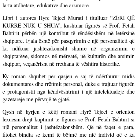
larta atdhetare, edukative dhe arsimore.
Libri i autores Hyre Tejeci Murati i titulluar “ZËRI QË
KURRË NUK U SHUA”, kushtuar figurës së Prof. Fetah
Bahtirit përbën një kontribut të rëndësishëm në letërsinë
shqiptare. Fjala është për pasqyrimin e një personaliteti që
ka ndikuar jashtëzakonisht shumë në organizimin e
shqiptarëve, sidomos në mërgatë, në kulturën dhe arsimin
shqiptar, veçanërisht në rrethana të vështira historike.
Ky roman shquhet për qasjen e saj të ndërthurur midis
dokumentares dhe rrëfimit personal, duke e trajtuar figurën
e protagonistit nga këndvështrimi i një intelektualeje dhe
gazetareje me përvojë të gjatë.
Qysh në hyrjen e këtij romani Hyrë Tejeci e orienton
lexuesin drejt kuptimit të figurës së Prof. Fetah Bahtirit si
një personalitet i jashtëzakonshëm. Që në faqet e para,
fitohet bindja se kemi të bëjmë me një individ që e ka