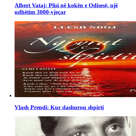
Albert Vataj: Plisi në kokën e Odisesë, një
udhëtim 3000-vjeçar
Vlash Prendi: Kur dashuron shpirti