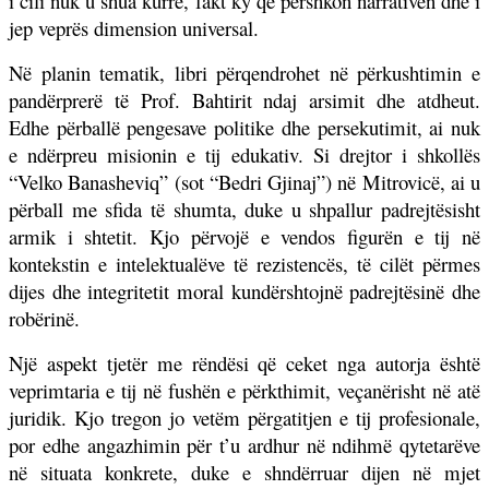
i cili nuk u shua kurrë, fakt ky që përshkon narrativën dhe i
jep veprës dimension universal.
Në planin tematik, libri përqendrohet në përkushtimin e
pandërprerë të Prof. Bahtirit ndaj arsimit dhe atdheut.
Edhe përballë pengesave politike dhe persekutimit, ai nuk
e ndërpreu misionin e tij edukativ. Si drejtor i shkollës
“Velko Banasheviq” (sot “Bedri Gjinaj”) në Mitrovicë, ai u
përball me sfida të shumta, duke u shpallur padrejtësisht
armik i shtetit. Kjo përvojë e vendos figurën e tij në
kontekstin e intelektualëve të rezistencës, të cilët përmes
dijes dhe integritetit moral kundërshtojnë padrejtësinë dhe
robërinë.
Një aspekt tjetër me rëndësi që ceket nga autorja është
veprimtaria e tij në fushën e përkthimit, veçanërisht në atë
juridik. Kjo tregon jo vetëm përgatitjen e tij profesionale,
por edhe angazhimin për t’u ardhur në ndihmë qytetarëve
në situata konkrete, duke e shndërruar dijen në mjet