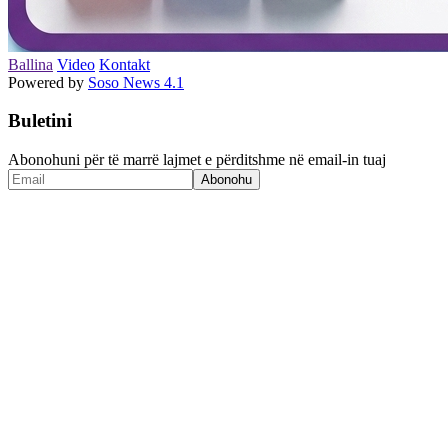
Ballina
Video
Kontakt
Powered by
Soso News 4.1
Buletini
Abonohuni për të marrë lajmet e përditshme në email-in tuaj
Abonohu