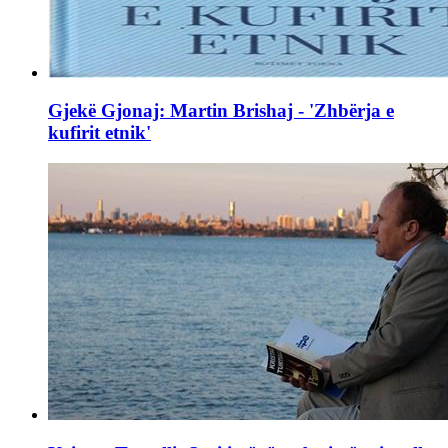
Gjekë Gjonaj: Martin Brishaj - 'Zhbërja e
kufirit etnik'