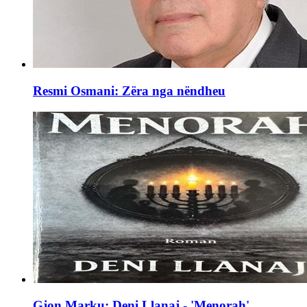
Resmi Osmani: Zëra nga nëndheu
Gjon Marku: Deni Llanaj - 'Menorah'