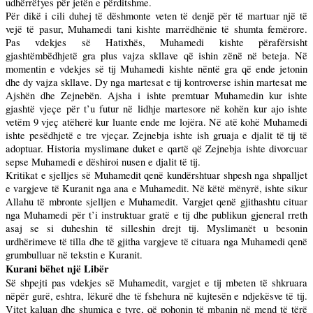
udhërrëfyes për jetën e përditshme.
Për dikë i cili duhej të dëshmonte veten të denjë për të martuar një të
vejë të pasur, Muhamedi tani kishte marrëdhënie të shumta femërore.
Pas vdekjes së Hatixhës, Muhamedi kishte përafërsisht
gjashtëmbëdhjetë gra plus vajza skllave që ishin zënë në beteja. Në
momentin e vdekjes së tij Muhamedi kishte nëntë gra që ende jetonin
dhe dy vajza skllave. Dy nga martesat e tij kontroverse ishin martesat me
Ajshën dhe Zejnebën. Ajsha i ishte premtuar Muhamedin kur ishte
gjashtë vjeçe për t’u futur në lidhje martesore në kohën kur ajo ishte
vetëm 9 vjeç atëherë kur luante ende me lojëra. Në atë kohë Muhamedi
ishte pesëdhjetë e tre vjeçar. Zejnebja ishte ish gruaja e djalit të tij të
adoptuar. Historia myslimane duket e qartë që Zejnebja ishte divorcuar
sepse Muhamedi e dëshiroi nusen e djalit të tij.
Kritikat e sjelljes së Muhamedit qenë kundërshtuar shpesh nga shpalljet
e vargjeve të Kuranit nga ana e Muhamedit. Në këtë mënyrë, ishte sikur
Allahu të mbronte sjelljen e Muhamedit. Vargjet qenë gjithashtu cituar
nga Muhamedi për t’i instruktuar gratë e tij dhe publikun gjeneral rreth
asaj se si duheshin të silleshin drejt tij. Myslimanët u besonin
urdhërimeve të tilla dhe të gjitha vargjeve të cituara nga Muhamedi qenë
grumbulluar në tekstin e Kuranit.
Kurani bëhet një Libër
Së shpejti pas vdekjes së Muhamedit, vargjet e tij mbeten të shkruara
nëpër gurë, eshtra, lëkurë dhe të fshehura në kujtesën e ndjekësve të tij.
Vitet kaluan dhe shumica e tyre, që pohonin të mbanin në mend të tërë