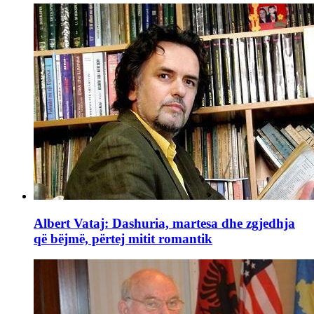
Albert Vataj: Dashuria, martesa dhe zgjedhja
që bëjmë, përtej mitit romantik