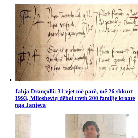
Jahja Drançolli: 31 vjet më parë, më 26 shkurt
1993, Milosheviq dëboi rreth 200 familje kroate
nga Janjeva