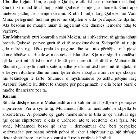
10m dhe i gjatë 15m, e quajtur Qabja, e cila ishte e mbushur me idhuj.
Guri i zi mund të shihej jashtë Qabesë si një gur themeli. Guri apo
meteori puthej në shenjë nderimi. Rreth 1 milje larg Qabesë, në Vadi
Mina, pelegrinët hidhnin gurrë në shtyllën e cila përfaqësonte djallin.
Ata besonin në muajin lunar të agjërimit dhe dhënies lëmoshë ndaj të
varfërve.
Kur Muhamedi zuri kontrollin mbi Mekën, ai i shkatërroi të gjitha idhujt
brenda Qabesë, përveç gurit të zi të respektueshëm. Sidoqoftë, ai ruajti
çdo njërën nga këto praktika pagane dhe sot ato përbëjnë një pjesë
domethënëse të ritualeve monoteiste islamike. Kjo me siguri mundësoi
që konvertimi të ishte më i lehtë për njerëzit në ditët e Muhamedit.
Shumë nga myslimanët e sotëm, edhe pse kanë vështirësi në të ndjekurit
e këtyre ritualeve dhe në anën tjetër duke mbajtur ritmin në një shoqëri
me teknologji të lartë. Shumica e myslimanëve po ashtu jetojnë larg
Arabisë Saudite ku duhet të shkojnë për pelegrinazh, e cila bëhet barrë e
madhe financiare për ta.
Kurani
Situata dëshpëruese e Muhamedit arriti kulmin në shpalljen e përvojave
shpirtërore. Për arsye të tij, Muhamedi filloi të meditonte në shpella të
shkretëtirës. Ai pohonte që gjatë momenteve të tilla ai qe vizituar nga
një qenie shpirtërore e cila e urdhëroi atë të recitonte disa fjali. Më
vonë, Muhamedi besoi që ishte i demonizuar dhe bëri përpjekje
vetëvrasëse por pastaj sërish pohoi të ishte i shpëtuar nga një shfaqje
tjetër shpirtërore, e cila e siguroi atë rreth profetësisë së tij.