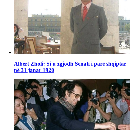
Albert Zholi: Si u zgjodh Senati i parë shqiptar
në 31 janar 1920