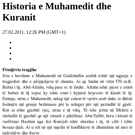
Historia e Muhamedit dhe
Kuranit
27.02.2011, 12:26 PM (GMT+1)
Fëmijëria tragjike
Jeta e hershme e Muhamedit në Gadishullin arabik është një ngjarje e
tragjedisë dhe e përpjekjeve të shumta. Ai qe lindur në vitin
570 m
.K.
Babai i tij, Abd-Allahu, vdiq para se të lindte. Allahu ishte pjesë e emrit
të babait të tij sepse ky ishte emri i hyjnisë kryesore të klanit të tij.
Eminja, nëna e Muhamedit, ndoqi një zakon të vjetër arab duke ia dhënë
foshnjën një gruaje beduinase për ta ushqyer për një periudhë të gjatë.
Kur ai ishte gjashtë vjeç, nëna e tij vdiq. Të ishe jetim në Mekën e
shekullit të gjashtë qe një situatë e pikëlluar. Abu-Talibi, kreu i klanit të
varfëruar Hashim nga fisi Kurejsh ishte xhaxhai i tij, të cilit i ishte
besuar djali. Ai u rrit në një mjedis të konflikteve të dhunshme në mes të
individëve dhe fiseve.