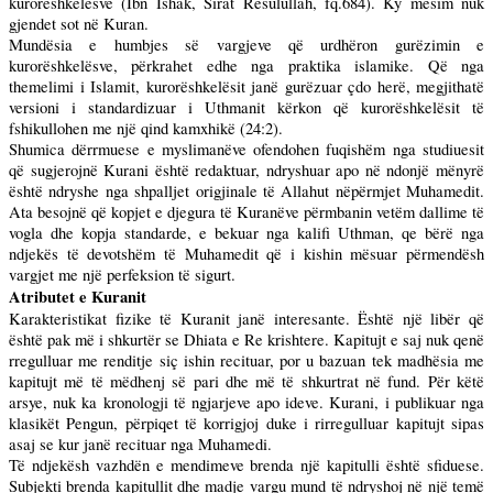
kurorëshkelësve (Ibn Ishak, Sirat Resulullah, fq.684). Ky mësim nuk
gjendet sot në Kuran.
Mundësia e humbjes së vargjeve që urdhëron gurëzimin e
kurorëshkelësve, përkrahet edhe nga praktika islamike. Që nga
themelimi i Islamit, kurorëshkelësit janë gurëzuar çdo herë, megjithatë
versioni i standardizuar i Uthmanit kërkon që kurorëshkelësit të
fshikullohen me një qind kamxhikë (24:2).
Shumica dërrmuese e myslimanëve ofendohen fuqishëm nga studiuesit
që sugjerojnë Kurani është redaktuar, ndryshuar apo në ndonjë mënyrë
është ndryshe nga shpalljet origjinale të Allahut nëpërmjet Muhamedit.
Ata besojnë që kopjet e djegura të Kuranëve përmbanin vetëm dallime të
vogla dhe kopja standarde, e bekuar nga kalifi Uthman, qe bërë nga
ndjekës të devotshëm të Muhamedit që i kishin mësuar përmendësh
vargjet me një perfeksion të sigurt.
Atributet e Kuranit
Karakteristikat fizike të Kuranit janë interesante. Është një libër që
është pak më i shkurtër se Dhiata e Re krishtere. Kapitujt e saj nuk qenë
rregulluar me renditje siç ishin recituar, por u bazuan tek madhësia me
kapitujt më të mëdhenj së pari dhe më të shkurtrat në fund. Për këtë
arsye, nuk ka kronologji të ngjarjeve apo ideve. Kurani, i publikuar nga
klasikët Pengun, përpiqet të korrigjoj duke i rirregulluar kapitujt sipas
asaj se kur janë recituar nga Muhamedi.
Të ndjekësh vazhdën e mendimeve brenda një kapitulli është sfiduese.
Subjekti brenda kapitullit dhe madje vargu mund të ndryshoj në një temë