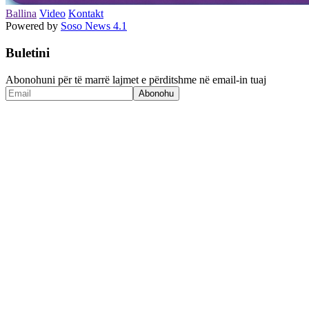
Ballina
Video
Kontakt
Powered by
Soso News 4.1
Buletini
Abonohuni për të marrë lajmet e përditshme në email-in tuaj
Abonohu