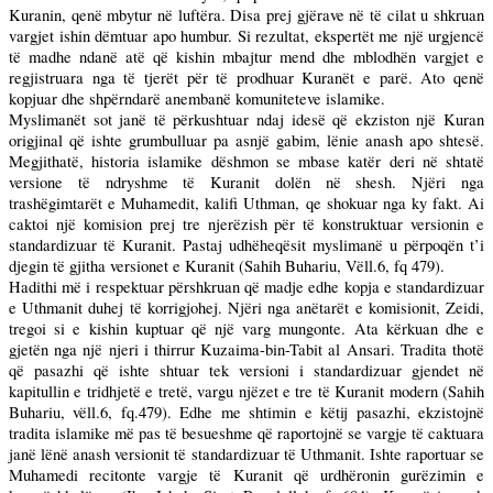
Kuranin, qenë mbytur në luftëra. Disa prej gjërave në të cilat u shkruan
vargjet ishin dëmtuar apo humbur. Si rezultat, ekspertët me një urgjencë
të madhe ndanë atë që kishin mbajtur mend dhe mblodhën vargjet e
regjistruara nga të tjerët për të prodhuar Kuranët e parë. Ato qenë
kopjuar dhe shpërndarë anembanë komuniteteve islamike.
Myslimanët sot janë të përkushtuar ndaj idesë që ekziston një Kuran
origjinal që ishte grumbulluar pa asnjë gabim, lënie anash apo shtesë.
Megjithatë, historia islamike dëshmon se mbase katër deri në shtatë
versione të ndryshme të Kuranit dolën në shesh. Njëri nga
trashëgimtarët e Muhamedit, kalifi Uthman, qe shokuar nga ky fakt. Ai
caktoi një komision prej tre njerëzish për të konstruktuar versionin e
standardizuar të Kuranit. Pastaj udhëheqësit myslimanë u përpoqën t’i
djegin të gjitha versionet e Kuranit (Sahih Buhariu, Vëll.6, fq 479).
Hadithi më i respektuar përshkruan që madje edhe kopja e standardizuar
e Uthmanit duhej të korrigjohej. Njëri nga anëtarët e komisionit, Zeidi,
tregoi si e kishin kuptuar që një varg mungonte. Ata kërkuan dhe e
gjetën nga një njeri i thirrur Kuzaima-bin-Tabit al Ansari. Tradita thotë
që pasazhi që ishte shtuar tek versioni i standardizuar gjendet në
kapitullin e tridhjetë e tretë, vargu njëzet e tre të Kuranit modern (Sahih
Buhariu, vëll.6, fq.479). Edhe me shtimin e këtij pasazhi, ekzistojnë
tradita islamike më pas të besueshme që raportojnë se vargje të caktuara
janë lënë anash versionit të standardizuar të Uthmanit. Ishte raportuar se
Muhamedi recitonte vargje të Kuranit që urdhëronin gurëzimin e