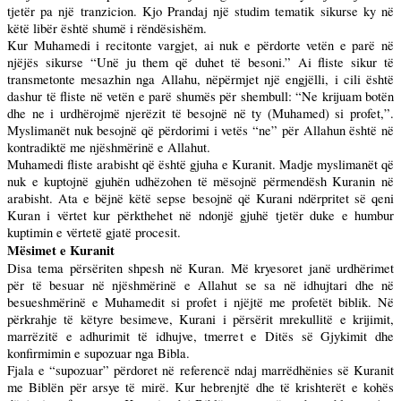
tjetër pa një tranzicion. Kjo Prandaj një studim tematik sikurse ky në
këtë libër është shumë i rëndësishëm.
Kur Muhamedi i recitonte vargjet, ai nuk e përdorte vetën e parë në
njëjës sikurse “Unë ju them që duhet të besoni.” Ai fliste sikur të
transmetonte mesazhin nga Allahu, nëpërmjet një engjëlli, i cili është
dashur të fliste në vetën e parë shumës për shembull: “Ne krijuam botën
dhe ne i urdhërojmë njerëzit të besojnë në ty (Muhamed) si profet,”.
Myslimanët nuk besojnë që përdorimi i vetës “ne” për Allahun është në
kontradiktë me njëshmërinë e Allahut.
Muhamedi fliste arabisht që është gjuha e Kuranit. Madje myslimanët që
nuk e kuptojnë gjuhën udhëzohen të mësojnë përmendësh Kuranin në
arabisht. Ata e bëjnë këtë sepse besojnë që Kurani ndërpritet së qeni
Kuran i vërtet kur përkthehet në ndonjë gjuhë tjetër duke e humbur
kuptimin e vërtetë gjatë procesit.
Mësimet e Kuranit
Disa tema përsëriten shpesh në Kuran. Më kryesoret janë urdhërimet
për të besuar në njëshmërinë e Allahut se sa në idhujtari dhe në
besueshmërinë e Muhamedit si profet i njëjtë me profetët biblik. Në
përkrahje të këtyre besimeve, Kurani i përsërit mrekullitë e krijimit,
marrëzitë e adhurimit të idhujve, tmerret e Ditës së Gjykimit dhe
konfirmimin e supozuar nga Bibla.
Fjala e “supozuar” përdoret në referencë ndaj marrëdhënies së Kuranit
me Biblën për arsye të mirë. Kur hebrenjtë dhe të krishterët e kohës