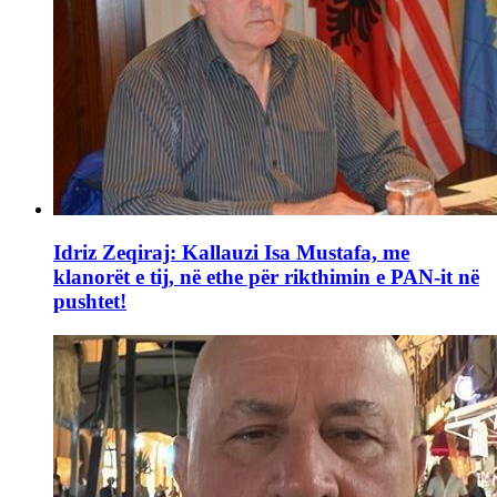
Idriz Zeqiraj: Kallauzi Isa Mustafa, me
klanorët e tij, në ethe për rikthimin e PAN-it në
pushtet!