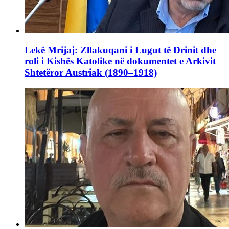
Lekë Mrijaj: Zllakuqani i Lugut të Drinit dhe
roli i Kishës Katolike në dokumentet e Arkivit
Shtetëror Austriak (1890–1918)