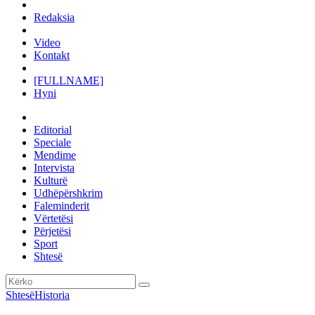
Redaksia
Video
Kontakt
[FULLNAME]
Hyni
Editorial
Speciale
Mendime
Intervista
Kulturë
Udhëpërshkrim
Faleminderit
Vërtetësi
Përjetësi
Sport
Shtesë
Shtesë
Historia