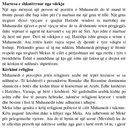
Martesa e shkatërruar nga vdekja
Një nga mënyrat një person në pozitën e Muhamedit do të mund të
fitonte pasuri dhe fuqi ishte për t’u martuar me një grua të tillë. Një grua
tregtare dyzet vjeçare e quajtur Hatixhe vendosi ta martohej me
Muhamedin njëzet-e-pesë vjeçar nëse do ta dëshmonte veten përgjegjës
duke vepruar si agjent në karvanët e saj për në Siri. Ajo ishte e martuar
dy herë më pare. Deri në vdekjen e saj, Hatixhja ishte gruaja e vetme e
Muhamedit. Ata rritën katër vajza sepse dy djemtë e tyre vdiqën si
foshnje. Përkundër gruas së tij me ndikim, Muhamedi përpiqej të fitonte
respekt nga tregtarët Mekas të cilët e përjashtuan atë nga rrethi i tyre i
brendshëm. Është e mundshme që kjo gjë ishte një faktor që e drejtoi atë
në kërkim të ndihmës shpirtërore.
Kërkimi religjioz
Muhamedi e perceptoi jetën religjioze arabe më tepër trazuese se sa
ndihmëse. Të krishterët e perandorive Romake dhe Bizantine dominonin
shumicën e botës dhe kishin fituar të konvertuar në Arabi. Edhe kushëriri
i Hatixhes, Varaqa, qe bërë i krishterë. Në gadishullin arabik kishte po
ashtu edhe fise të pasura hebraike, ndonëse religjioni kryesor i vendit
dhe besimi i fisit të Muhamedit ishte adhurimi i idhujve.
Meka ishte qendra e këtij religjioni politeist të cilit Muhamedi i takonte.
Këta paganë luteshin duke u kthyer nga Meka. Ata udhëtonin në Mekë
për pelegrinazhe vjetore. Ata do të hynin në një arenë (Mesxhid) ku do
të silleshin përreth një ndërtese antike nga guri i lartë rreth
14 m
, i gjerë