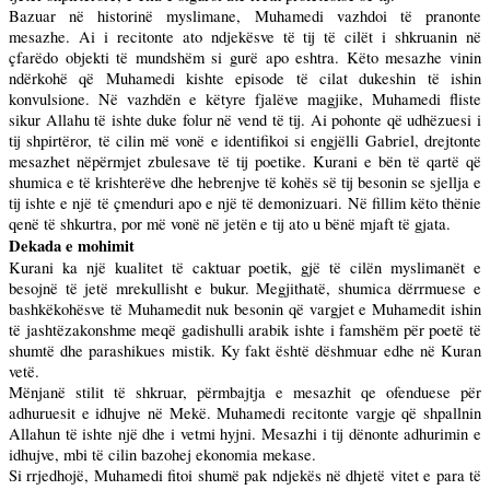
Bazuar në historinë myslimane, Muhamedi vazhdoi të pranonte
mesazhe. Ai i recitonte ato ndjekësve të tij të cilët i shkruanin në
çfarëdo objekti të mundshëm si gurë apo eshtra. Këto mesazhe vinin
ndërkohë që Muhamedi kishte episode të cilat dukeshin të ishin
konvulsione. Në vazhdën e këtyre fjalëve magjike, Muhamedi fliste
sikur Allahu të ishte duke folur në vend të tij. Ai pohonte që udhëzuesi i
tij shpirtëror, të cilin më vonë e identifikoi si engjëlli Gabriel, drejtonte
mesazhet nëpërmjet zbulesave të tij poetike. Kurani e bën të qartë që
shumica e të krishterëve dhe hebrenjve të kohës së tij besonin se sjellja e
tij ishte e një të çmenduri apo e një të demonizuari. Në fillim këto thënie
qenë të shkurtra, por më vonë në jetën e tij ato u bënë mjaft të gjata.
Dekada e mohimit
Kurani ka një kualitet të caktuar poetik, gjë të cilën myslimanët e
besojnë të jetë mrekullisht e bukur. Megjithatë, shumica dërrmuese e
bashkëkohësve të Muhamedit nuk besonin që vargjet e Muhamedit ishin
të jashtëzakonshme meqë gadishulli arabik ishte i famshëm për poetë të
shumtë dhe parashikues mistik. Ky fakt është dëshmuar edhe në Kuran
vetë.
Mënjanë stilit të shkruar, përmbajtja e mesazhit qe ofenduese për
adhuruesit e idhujve në Mekë. Muhamedi recitonte vargje që shpallnin
Allahun të ishte një dhe i vetmi hyjni. Mesazhi i tij dënonte adhurimin e
idhujve, mbi të cilin bazohej ekonomia mekase.
Si rrjedhojë, Muhamedi fitoi shumë pak ndjekës në dhjetë vitet e para të