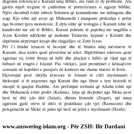
dëgjonin referencat e Kuranit ndaj Biblës, ata vunë re dy probleme. Ata
gjetën mjaft tregime të çuditshme të portretizuara si ngjarje biblike.
Njëri shembull është mbreti Solomon që komunikonte me milingona dhe
zogj. Kjo ishte një arsye që Muhamedit i mungonte përkrahja e pritur
nga besimet tjera monoteiste. E dyta ishte që teologjia e Kuranit ishte në
kundërshti me atë të Biblës. Kurani pohonte të pajtohej me ungjillin e
Jezus Krishtit ndërkohë që mohonte Trinitetin, hyjninë e Krishtit dhe
shpëtimin nëpërmjet kryqit dhe ringjalljes së Zotit Jezus.
Për t’i bindur lexuesit të besojnë dhe të binden ndaj mësimeve të
Kuranit, disa nxitës qenë përsëritur në tekst. Shpërblimet tokësore qenë
zgjeruar siç është fitorja në luftë dhe plaçkat e luftës që vijnë nga të
luftuari në rrugën e Islamit. Pas vdekjes, janë premtimet e kënaqësive
sensuale në kopshtet e parajsës në kontrast me shume tmerre të ferrit.
Ekzistojnë pesë shtylla kryesore të Islamit të cilët myslimanët i
theksojnë si të nxjerrura nga Kurani dhe nga librat e tyre historik të
shenjtë të quajtur Hadithe. Ato përfshijnë rrëfimin që Allahu është një
dhe Muhamedi është profet (Kalima), lutja që drejtohet nga Meka pesë
herë në ditë çdo ditë (Salati), dhënia lëmoshë (Zeqati), një muaj
agjërimi gjatë orëve të ditës të praktikuar çdo vjet (Ramazani) dhe
pelegrinazhi në Mekë së paku një herë në jetën e myslimanit (Haxhi).
www.answering-islam.org - Për ZSH: Ilir Dardani