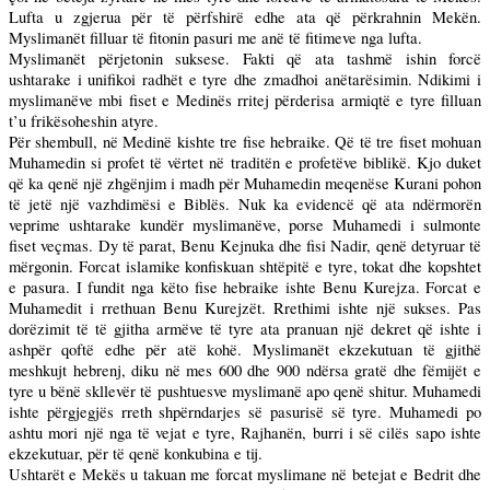
Lufta u zgjerua për të përfshirë edhe ata që përkrahnin Mekën.
Myslimanët filluar të fitonin pasuri me anë të fitimeve nga lufta.
Myslimanët përjetonin suksese. Fakti që ata tashmë ishin forcë
ushtarake i unifikoi radhët e tyre dhe zmadhoi anëtarësimin. Ndikimi i
myslimanëve mbi fiset e Medinës rritej përderisa armiqtë e tyre filluan
t’u frikësoheshin atyre.
Për shembull, në Medinë kishte tre fise hebraike. Që të tre fiset mohuan
Muhamedin si profet të vërtet në traditën e profetëve biblikë. Kjo duket
që ka qenë një zhgënjim i madh për Muhamedin meqenëse Kurani pohon
të jetë një vazhdimësi e Biblës. Nuk ka evidencë që ata ndërmorën
veprime ushtarake kundër myslimanëve, porse Muhamedi i sulmonte
fiset veçmas. Dy të parat, Benu Kejnuka dhe fisi Nadir, qenë detyruar të
mërgonin. Forcat islamike konfiskuan shtëpitë e tyre, tokat dhe kopshtet
e pasura. I fundit nga këto fise hebraike ishte Benu Kurejza. Forcat e
Muhamedit i rrethuan Benu Kurejzët. Rrethimi ishte një sukses. Pas
dorëzimit të të gjitha armëve të tyre ata pranuan një dekret që ishte i
ashpër qoftë edhe për atë kohë. Myslimanët ekzekutuan të gjithë
meshkujt hebrenj, diku në mes 600 dhe 900 ndërsa gratë dhe fëmijët e
tyre u bënë skllevër të pushtuesve myslimanë apo qenë shitur. Muhamedi
ishte përgjegjës rreth shpërndarjes së pasurisë së tyre. Muhamedi po
ashtu mori një nga të vejat e tyre, Rajhanën, burri i së cilës sapo ishte
ekzekutuar, për të qenë konkubina e tij.
Ushtarët e Mekës u takuan me forcat myslimane në betejat e Bedrit dhe