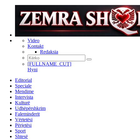
Video
Kontakt
Redaksia
[FULLNAME_CUT]
Hyni
Editorial
Speciale
Mendime
Intervista
Kulturë
Udhëpërshkrim
Faleminderit
Vërtetësi
Përjetësi
Sport
Shtesë