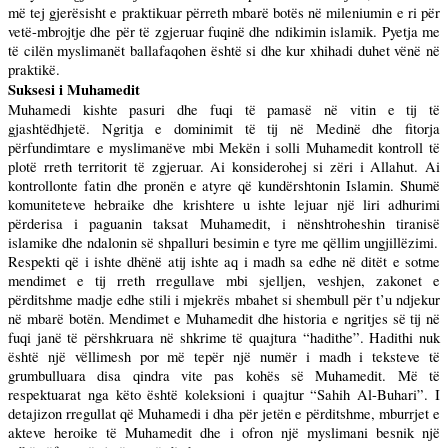
më tej gjerësisht e praktikuar përreth mbarë botës në mileniumin e ri për
vetë-mbrojtje dhe për të zgjeruar fuqinë dhe ndikimin islamik. Pyetja me
të cilën myslimanët ballafaqohen është si dhe kur xhihadi duhet vënë në
praktikë.
Suksesi i Muhamedit
Muhamedi kishte pasuri dhe fuqi të pamasë në vitin e tij të
gjashtëdhjetë. Ngritja e dominimit të tij në Medinë dhe fitorja
përfundimtare e myslimanëve mbi Mekën i solli Muhamedit kontroll të
plotë rreth territorit të zgjeruar. Ai konsiderohej si zëri i Allahut. Ai
kontrollonte fatin dhe pronën e atyre që kundërshtonin Islamin. Shumë
komuniteteve hebraike dhe krishtere u ishte lejuar një liri adhurimi
përderisa i paguanin taksat Muhamedit, i nënshtroheshin tiranisë
islamike dhe ndalonin së shpalluri besimin e tyre me qëllim ungjillëzimi.
Respekti që i ishte dhënë atij ishte aq i madh sa edhe në ditët e sotme
mendimet e tij rreth rregullave mbi sjelljen, veshjen, zakonet e
përditshme madje edhe stili i mjekrës mbahet si shembull për t’u ndjekur
në mbarë botën. Mendimet e Muhamedit dhe historia e ngritjes së tij në
fuqi janë të përshkruara në shkrime të quajtura “hadithe”. Hadithi nuk
është një vëllimesh por më tepër një numër i madh i teksteve të
grumbulluara disa qindra vite pas kohës së Muhamedit. Më të
respektuarat nga këto është koleksioni i quajtur “Sahih Al-Buhari”. I
detajizon rregullat që Muhamedi i dha për jetën e përditshme, mburrjet e
akteve heroike të Muhamedit dhe i ofron një myslimani besnik një