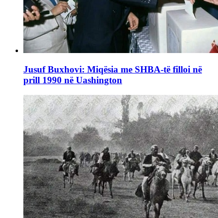
Jusuf Buxhovi: Miqësia me SHBA-të filloi në
prill 1990 në Uashington