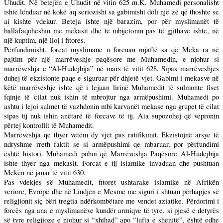
Uhudit. Në betejën e Uhudit në vitin
625 m
.K, Muhamedi personalisht
ishte lënduar në kokë aq seriozisht sa gabimisht doli një zë që thoshte se
ai kishte vdekur. Beteja ishte një barazim, por për myslimanët të
ballafaqoheshin me mekasit dhe të mbijetonin pas të gjithave ishte, në
një kuptim, një lloj i fitores.
Përfundimisht, forcat myslimane u forcuan mjaftë sa që Meka ra në
pajtim për një marrëveshje paqësore me Muhamedin, e njohur si
marrëveshja e “Al-Hudejbija” në mars të vitit 628. Sipas marrëveshjes
duhej të ekzistonte paqe e siguruar për dhjetë vjet. Gabimi i mekasve në
këtë marrëveshje ishte që i lejuan lirinë Muhamedit të sulmonte fiset
fqinje të cilat nuk ishin të mbrojtur nga armëpushimi. Muhamedi po
ashtu i lejoi sulmet të vazhdonin mbi karvanët mekase nga grupet të cilat
sipas tij nuk ishin anëtarë të forcave të tij. Ata supozohej që vepronin
përtej kontrollit të Muhamedit.
Marrëveshja qe thyer vetëm dy vjet pas ratifikimit. Ekzistojnë arsye të
ndryshme rreth faktit se si armëpushimi qe mbaruar, por përfundimi
është histori. Muhamedi pohoi që Marrëveshja Paqësore Al-Hudejbija
ishte thyer nga mekasit. Forcat e tij islamike invaduan dhe pushtuan
Mekën në janar të vitit 630.
Pas vdekjes së Muhamedit, fitoret ushtarake islamike në Afrikën
veriore, Evropë dhe në Lindjen e Mesme me siguri i shtuan përhapjes së
religjionit siç bëri tregtia ndërkombëtare me vendet aziatike. Përdorimi i
forcës nga ana e myslimanëve kundër armiqve të tyre, si pjesë e detyrës
së tyre religjioze e njohur si “xhihad” apo “lufta e shenjtë”, është edhe