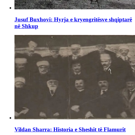
Jusuf Buxhovi: Hyrja e kryengritësve shqiptarë
në Shkup
Vildan Sharra: Historia e Sheshit të Flamurit