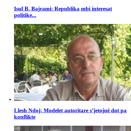
Isuf B. Bajrami: Republika mbi interesat
politike...
Llesh Ndoj: Modelet autoritare s’jetojnë dot pa
konflikte