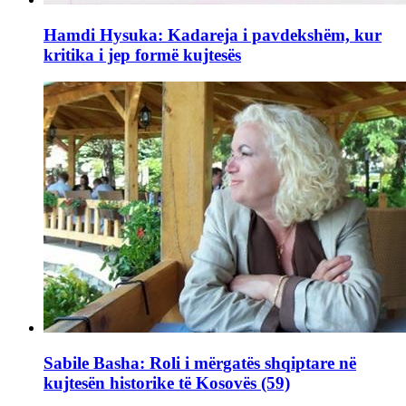
Hamdi Hysuka: Kadareja i pavdekshëm, kur
kritika i jep formë kujtesës
Sabile Basha: Roli i mërgatës shqiptare në
kujtesën historike të Kosovës (59)