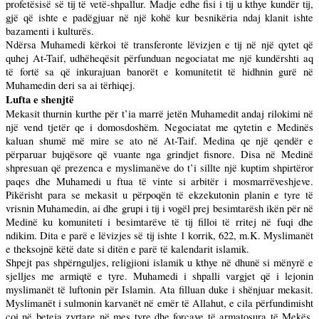
profetësisë së tij të vetë-shpallur. Madje edhe fisi i tij u kthye kundër tij,
gjë që ishte e padëgjuar në një kohë kur besnikëria ndaj klanit ishte
bazamenti i kulturës.
Ndërsa Muhamedi kërkoi të transferonte lëvizjen e tij në një qytet që
quhej At-Taif, udhëheqësit përfunduan negociatat me një kundërshti aq
të fortë sa që inkurajuan banorët e komunitetit të hidhnin gurë në
Muhamedin deri sa ai tërhiqej.
Lufta e shenjtë
Mekasit thurnin kurthe për t’ia marrë jetën Muhamedit andaj rilokimi në
një vend tjetër qe i domosdoshëm. Negociatat me qytetin e Medinës
kaluan shumë më mire se ato në At-Taif.
Medina
qe një qendër e
përparuar bujqësore që vuante nga grindjet fisnore. Disa në Medinë
shpresuan që prezenca e myslimanëve do t’i sillte një kuptim shpirtëror
paqes dhe Muhamedi u ftua të vinte si arbitër i mosmarrëveshjeve.
Pikërisht para se mekasit u përpoqën të ekzekutonin planin e tyre të
vrisnin Muhamedin, ai dhe grupi i tij i vogël prej besimtarësh ikën për në
Medinë ku komuniteti i besimtarëve të tij filloi të rritej në fuqi dhe
ndikim. Dita e parë e lëvizjes së tij ishte 1 korrik,
622, m
.K. Myslimanët
e theksojnë këtë date si ditën e parë të kalendarit islamik.
Shpejt pas shpërnguljes, religjioni islamik u kthye në dhunë si mënyrë e
sjelljes me armiqtë e tyre. Muhamedi i shpalli vargjet që i lejonin
myslimanët të luftonin për Islamin. Ata filluan duke i shënjuar mekasit.
Myslimanët i sulmonin karvanët në emër të Allahut, e cila përfundimisht
çoi në beteja zyrtare në mes tyre dhe forcave të armatosura të Mekës.