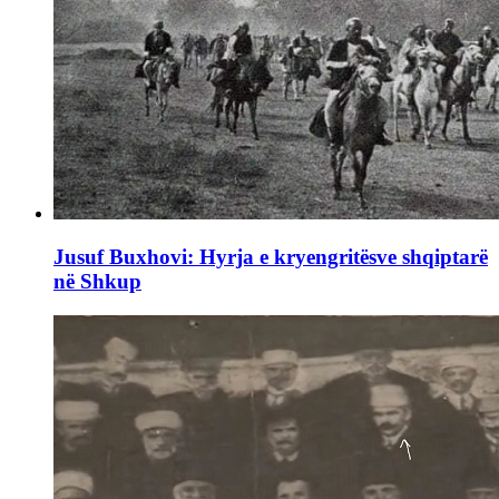
Jusuf Buxhovi: Hyrja e kryengritësve shqiptarë
në Shkup