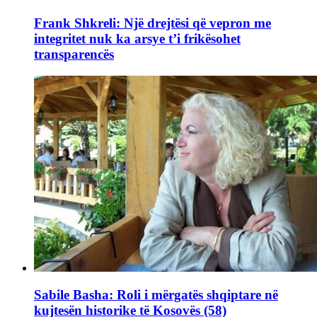
Frank Shkreli: Një drejtësi që vepron me
integritet nuk ka arsye t’i frikësohet
transparencës
Sabile Basha: Roli i mërgatës shqiptare në
kujtesën historike të Kosovës (58)