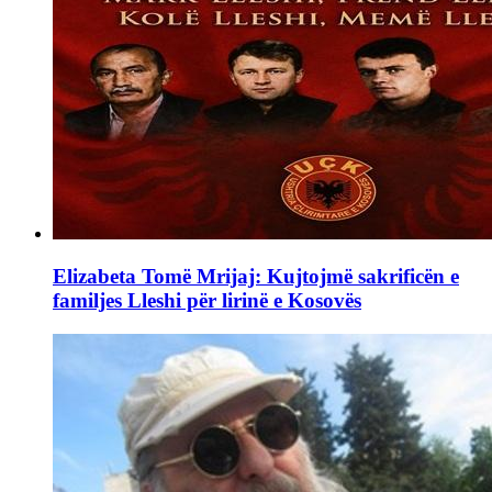
Elizabeta Tomë Mrijaj: Kujtojmë sakrificën e
familjes Lleshi për lirinë e Kosovës