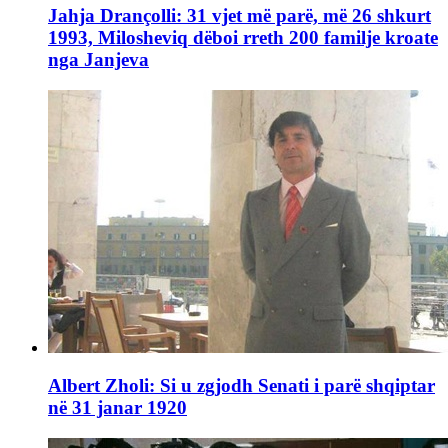
Jahja Drançolli: 31 vjet më parë, më 26 shkurt
1993, Milosheviq dëboi rreth 200 familje kroate
nga Janjeva
Albert Zholi: Si u zgjodh Senati i parë shqiptar
në 31 janar 1920