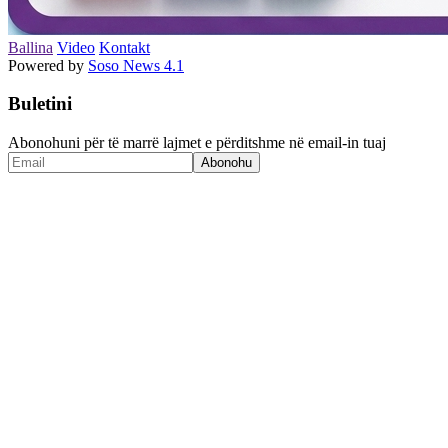
Ballina
Video
Kontakt
Powered by
Soso News 4.1
Buletini
Abonohuni për të marrë lajmet e përditshme në email-in tuaj
Abonohu