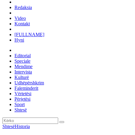
Redaksia
Video
Kontakt
[FULLNAME]
Hyni
Editorial
Speciale
Mendime
Intervista
Kulturë
Udhëpërshkrim
Faleminderit
Vërtetësi
Përjetësi
Sport
Shtesë
Shtesë
Historia