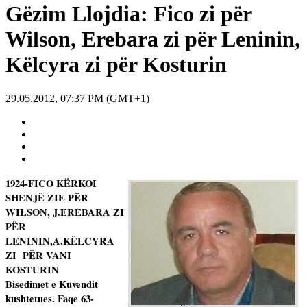
Gëzim Llojdia: Fico zi për
Wilson, Erebara zi për Leninin,
Këlcyra zi për Kosturin
29.05.2012, 07:37 PM (GMT+1)
1924-FICO KËRKOI
SHENJË ZIE PËR
WILSON, J.EREBARA ZI
PËR
LENININ,A.KËLCYRA
ZI
PËR VANI
KOSTURIN
Bisedimet e Kuvendit
kushtetues. Faqe 63-