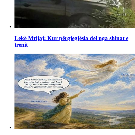
Lekë Mrijaj: Kur përgjegjësia del nga shinat e
trenit