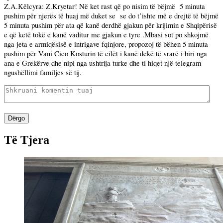
Z.A.Këlcyra: Z.Kryetar! Në ket rast që po nisim të bëjmë
5 minuta
pushim për njerës të huaj më duket se
se do t’ishte më e drejtë të bëjmë
5 minuta pushim për ata që kanë derdhë gjakun për krijimin e Shqipërisë
e që ketë tokë e kanë vaditur me gjakun e tyre .Mbasi sot po shkojmë
nga jeta e armiqësisë e intrigave fqinjore, propozoj të bëhen 5 minuta
pushim për Vani Cico Kosturin të cilët i kanë dekë të vrarë i biri nga
ana e Grekërve dhe nipi nga ushtrija turke dhe ti hiqet një telegram
ngushëllimi familjes së tij.
Dërgo
Të Tjera