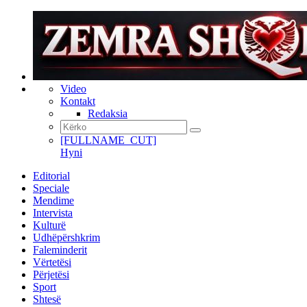
Video
Kontakt
Redaksia
[FULLNAME_CUT]
Hyni
Editorial
Speciale
Mendime
Intervista
Kulturë
Udhëpërshkrim
Faleminderit
Vërtetësi
Përjetësi
Sport
Shtesë