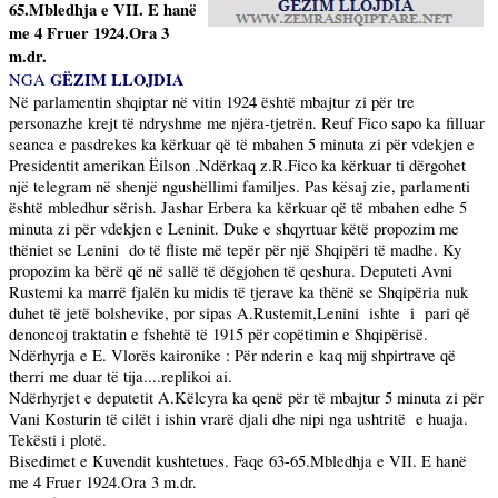
65.Mbledhja e VII. E hanë
me 4 Fruer 1924.Ora
3
m
.dr.
GËZIM LLOJDIA
NGA
Në parlamentin shqiptar në vitin 1924 është mbajtur zi për tre
personazhe krejt të ndryshme me njëra-tjetrën. Reuf Fico sapo ka filluar
seanca e pasdrekes ka kërkuar që të mbahen 5 minuta zi për vdekjen e
Presidentit amerikan Ëilson .Ndërkaq z.R.Fico ka kërkuar ti dërgohet
një telegram në shenjë ngushëllimi familjes. Pas kësaj zie, parlamenti
është mbledhur sërish. Jashar Erbera ka kërkuar që të mbahen edhe 5
minuta zi për vdekjen e Leninit. Duke e shqyrtuar këtë propozim me
thëniet se Lenini
do të fliste më tepër për një Shqipëri të madhe. Ky
propozim ka bërë që në sallë të dëgjohen të qeshura. Deputeti Avni
Rustemi ka marrë fjalën ku midis të tjerave ka thënë se Shqipëria nuk
duhet të jetë bolshevike, por sipas A.Rustemit,Lenini
ishte
i
pari që
denoncoj traktatin e fshehtë të 1915 për copëtimin e Shqipërisë.
Ndërhyrja e E. Vlorës kaironike : Për nderin e kaq mij shpirtrave që
therri me duar të tija....replikoi ai.
Ndërhyrjet e deputetit A.Këlcyra ka qenë për të mbajtur 5 minuta zi për
Vani Kosturin të cilët i ishin vrarë djali dhe nipi nga ushtritë
e huaja.
Tekësti i plotë.
Bisedimet e Kuvendit kushtetues. Faqe 63-65.Mbledhja e VII. E hanë
me 4 Fruer 1924.Ora
3 m
.dr.