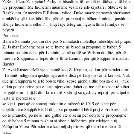
Z.Reuf Fico: Z. kryetar! Pa hy në bisedime të
rendit të ditës,dua të bëje
një proponim..Me hidhërim muarrmë vesht se ish-kryetari i Shteteve të
Bashkuara t’Amerikës Ë.Ëilson-i vdiqë. Duke marrë parasysh shërbimet
e mbëdha që I kas bërë Shqipërisë, proponoj të bëhen 5 minuta pushim si
shenjë hidhërimi edhe t’ i
hiqet një telegram ngushëllimi familjes së
ndyerit.
Pranohet.
Bahen 5 minuta pushim dhe pas 5 minutash mbledhja mbështjellet prapë.
Z. Jashar Erebara: para se të hymë në bisedim proponoj të bahen 5
minuta pushim edhe për Leninin, se në qoftë se Wilson do flitet për të
mirën e Shqipnis,ma tepër do të flitte Leninin për një Shqipni të madhe.
Ilaritet.
Z. Avni Rustemi:Më vjen shumë keq Z. Kryetar, që kur përmendet emri
i Leninit, ndigjohen qeshje nga anë e disa përfaqësuesve të kombit. Nuk
due që Shqipëria të jetë bolshevike, sepse gjendja dhe pozita e saj
nuk
e don po për principet e larta njerëzore duhet që me një respect të zihet
në gojë emri
i tij.E dini fare mirë zotërinj se qysh ay mproj
principet e
larta të njerëzisë e
se kje i
pari që denoncoj traktatin e mëçeft të 1915 që ishte për
copëtimin e Shqipërisë. E dinja se proponini i bërë prej z Erebarës nuk
do të pranohej,po neve
me gjithë atë e kemi për detyrë të proponojmë
që të bëhen 5 minuta pushim si shenjë hidhërimi për vdekjen e tij.
Z.Eqrem Vlora:Për nderin e kaq mij shpirtrave që therri me duar të
tija....