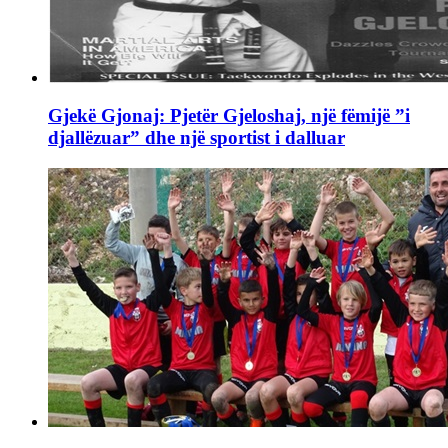
Gjekë Gjonaj: Pjetër Gjeloshaj, një fëmijë ”i
djallëzuar” dhe një sportist i dalluar