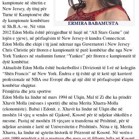
kampionate në shtetin e
New Jersey
, dy tituj për
Turne të Kampionëve dhe
dy kampionate kombëtare
të Sh.B.A.-ve. Në vitin
2012 Edon Molla është përzgjedhur të luajë në “All Stars Game” (në
lojën e yjeve), në përfaqësim të New Jersey-it kundra
Connecticut
.
Edon Molla dhe ekipi i tij janë nderuar nga Guvernatori i New Jersey
Chris Christie për fitoren e kampionatit të parë kombëtar dhe nga New
York Yankees në stadiumin famoz “Yankee” për fitoren e kampionatit të
dytë kombëtar.
Aktualisht Edon Molla është basketbollist i Divizionit të I-rë në kolegjin
“Shën Francis” në
New York
. Ëndrra e tij është që të ketë një karrierë
profesionale në NBA ose Evropë dhe që një ditë të përfaqësojnë ekipin
kombëtar shqiptar.
Fëmijëria dhe jeta sportive
Edon Molla ka lindur në mars 1994 në Ulqin, Mal të Zi dhe ka prindër
Xhavit Molla (mësues i sportit) dhe nëna Merita Xharra-Molla
(ekonomiste). Babai i Edonit. z. Xhavit ka lindur në Ulqin dhe në
moshën 14 vjeç u vendos në Gjakovë, Kosovë për të ndjekur shkollën e
mesme. Pastaj në moshën 18 vjeçare u transferua në Prishtinë, për të
ndjekur arsimin e lartë në Universitetin e Prishtinës. Nëna e tij, Merita
Xharra, ka lindur në qytetin historik të Prizrenit në Kosovë. Në verën e
vitit 1989 prindërit e tij u martuan dhe para se të fillonte lufta në Kosovë,