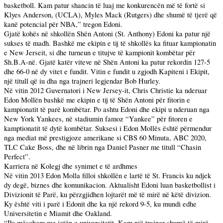
basketboll. Kam patur shancin të luaj me konkurencën më të fortë si
Klyes Anderson, (UCLA), Myles Mack (
Rutgers
) dhe shumë të tjerë që
kanë potencial për NBA,” tregon Edoni.
Gjatë kohës në shkollën Shën Antoni (St. Anthony) Edoni ka patur një
sukses të madh. Bashkë me ekipin e tij të shkollës ka fituar kampionatin
e New Jerseit, si dhe turneun e titujve të kampionit kombëtar për
Sh.B.A-në. Gjatë katër viteve në Shën Antoni ka patur rekordin 127-5
dhe 66-0 në dy vitet e fundit. Vitin e fundit u zgjodh Kapiteni i Ekipit,
një titull që iu dha nga trajneri legjendar Bob Hurley.
Në vitin 2012 Guvernatori i New Jersey-it, Chris Christie ka nderuar
Edon Mollën bashkë me ekipin e tij të Shën Antoni për fitorin e
kampionatit të parë kombëtar.
Po
ashtu Edoni dhe ekipi u nderuan nga
New York Yankees, në stadiumin famoz “Yankee” për fitoren e
kamptionatit të dytë kombëtar. Suksesi i Edon Mollës është përmendur
nga mediat më prestigjoze amerikane si CBS 60 Minuta, ABC 2020,
TLC Cake Boss, dhe në librin nga Daniel Pasner me titull “Chasin
Perfect”.
Karriera në Kolegj dhe synimet e të ardhmes
Në vitin 2013 Edon Molla filloi shkollën e lartë të St. Francis ku ndjek
dy degë, biznes dhe komunikacion. Aktualisht Edoni luan basketbollist i
Divizionit të Parë, ku përzgjidhen lojtarët më të mirë në këtë divizion.
Ky është viti i parë i Edonit dhe ka një rekord 9-5, ku mundi edhe
Universitetin e Miamit dhe
Oakland
.
“
Po
mësohem me jetën e universitetit. Kam një trainer shumë të mirë,