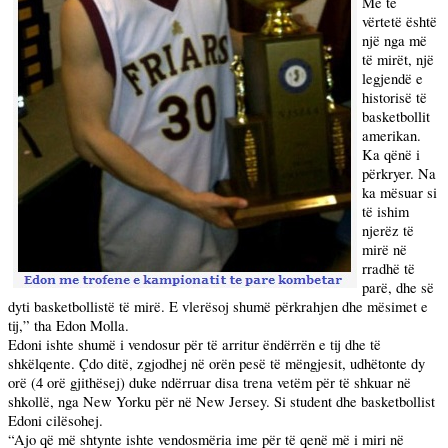
Me të
vërtetë është
një nga më
të mirët, një
legjendë e
historisë të
basketbollit
amerikan.
Ka qënë i
përkryer. Na
ka mësuar si
të ishim
njerëz të
mirë në
rradhë të
parë, dhe së
dyti basketbollistë të mirë. E vlerësoj shumë përkrahjen dhe mësimet e
tij,” tha Edon Molla.
Edoni ishte shumë i vendosur për të arritur ëndërrën e tij dhe të
shkëlqente. Çdo ditë, zgjodhej në orën pesë të mëngjesit, udhëtonte dy
orë (4 orë gjithësej) duke ndërruar disa trena vetëm për të shkuar në
shkollë, nga New Yorku për në New Jersey. Si student dhe basketbollist
Edoni cilësohej.
“Ajo që më shtynte ishte vendosmëria ime për të qenë më i miri në