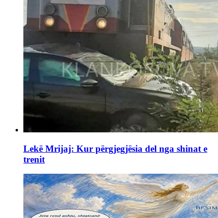
Lekë Mrijaj: Kur përgjegjësia del nga shinat e
trenit