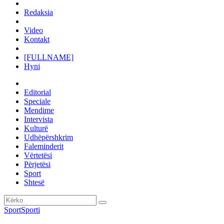
Redaksia
Video
Kontakt
[FULLNAME]
Hyni
Editorial
Speciale
Mendime
Intervista
Kulturë
Udhëpërshkrim
Faleminderit
Vërtetësi
Përjetësi
Sport
Shtesë
Sport
Sporti