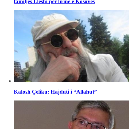
familjes Lleshi për lirinë e Kosovës
Kalosh Çeliku: Hajduti i “Allahut”