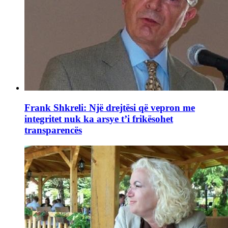
Frank Shkreli: Një drejtësi që vepron me
integritet nuk ka arsye t’i frikësohet
transparencës