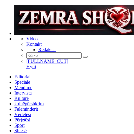
Video
Kontakt
Redaksia
[FULLNAME_CUT]
Hyni
Editorial
Speciale
Mendime
Intervista
Kulturë
Udhëpërshkrim
Faleminderit
Vërtetësi
Përjetësi
Sport
Shtesë