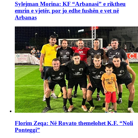
Sylejman Morina: KF “Arbanasi” e riktheu
emrin e vjetër, por jo edhe fushën e vet në
Arbanas
Florim Zeqa: Në Rovato themelohet K.F. “Noli
Ponteggi”