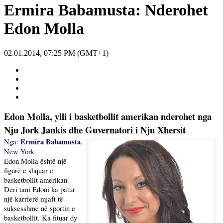
Ermira Babamusta: Nderohet
Edon Molla
02.01.2014, 07:25 PM (GMT+1)
Edon Molla, ylli i basketbollit amerikan nderohet nga
Nju Jork Jankis dhe Guvernatori i Nju Xhersit
Ermira Babamusta
Nga:
,
New York
Edon Molla është një
figurë e shquar e
basketbollit amerikan.
Deri tani Edoni ka patur
një karrierë mjaft të
suksesshme në sportin e
basketbollit. Ka fituar dy