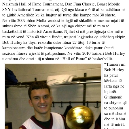
Naismith Hall of Fame Tournament, Dan Finn Classic, Boast Mobile
SNY Invitational Tournament, etj. Që nga klasa e 6-të ai ka udhëtuar në
të gjithë Amerikën ku ka luajtur në turne dhe kampe mbi 30 shtete.
Në vitin 2009 Edon Molla vendosi të hyjë në shkollën e mesme mjaft të
suksesshme të Shën Antoni, që ka një nga ekipet më të mira të
basketbollit të historisë Amerikane. Njihet si më prestigjozja dhe më e
mira në vend. Nën 40 vitet e fundit, trajneri legjendar që udhëheq ekipin,
Bob Hurley ka thyer rekordin duke fituar 27 tituj, 13 turne të
kampionateve dhe katër kampionate kombëtare, duke patur shtatë
sezione fituese rrjesht të pathyeshme. Në vitin 2010 traineri Bob Hurley
u emërua dhe emri i tij u shtua në “Hall of Fame” të basketbollit.
“Traineri im
Bob Hurley
ka patur
kërkesa të
larta nga ne
lojtarët.
Gjithmonë
na shtynte që
të punonim
sa më shumë
dhe të ishim
më të mirët.