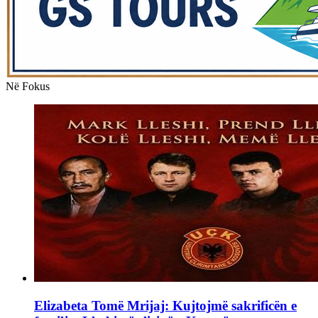
Në Fokus
Elizabeta Tomë Mrijaj: Kujtojmë sakrificën e