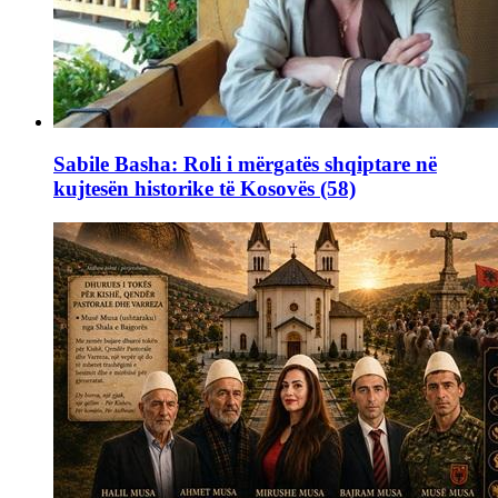
Sabile Basha: Roli i mërgatës shqiptare në
kujtesën historike të Kosovës (58)