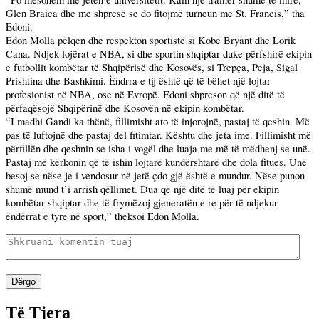
Glen Braica dhe me shpresë se do fitojmë turneun me St. Francis,” tha
Edoni.
Edon Molla pëlqen dhe respekton sportistë si Kobe Bryant dhe Lorik
Cana. Ndjek lojërat e NBA, si dhe sportin shqiptar duke përfshirë ekipin
e futbollit kombëtar të Shqipërisë dhe Kosovës, si Trepça, Peja, Sigal
Prishtina dhe Bashkimi. Ëndrra e tij është që të bëhet një lojtar
profesionist në NBA, ose në Evropë. Edoni shpreson që një ditë të
përfaqësojë Shqipërinë dhe Kosovën në ekipin kombëtar.
“I madhi Gandi ka thënë, fillimisht ato të injorojnë, pastaj të qeshin. Më
pas të luftojnë dhe pastaj
del
fitimtar. Kështu dhe jeta ime. Fillimisht më
përfillën dhe qeshnin se isha i vogël dhe luaja me më të mëdhenj se unë.
Pastaj më kërkonin që të ishin lojtarë kundërshtarë dhe dola fitues. Unë
besoj se nëse je i vendosur në jetë çdo gjë është e mundur. Nëse punon
shumë mund t’i arrish qëllimet. Dua që një ditë të luaj për ekipin
kombëtar shqiptar dhe të frymëzoj gjeneratën e re për të ndjekur
ëndërrat e tyre në sport,” theksoi Edon Molla.
Dërgo
Të Tjera