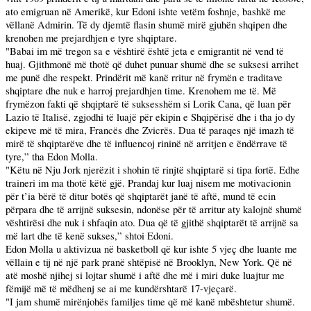
ato emigruan në Amerikë, kur Edoni ishte vetëm foshnje, bashkë me
vëllanë Admirin. Të dy djemtë flasin shumë mirë gjuhën shqipen dhe
krenohen me prejardhjen e tyre shqiptare.
"Babai im më tregon sa e vështirë është jeta e emigrantit në vend të
huaj. Gjithmonë më thotë që duhet punuar shumë dhe se suksesi arrihet
me punë dhe respekt. Prindërit më kanë rritur në frymën e traditave
shqiptare dhe nuk e harroj prejardhjen time. Krenohem me të. Më
frymëzon fakti që shqiptarë të suksesshëm si Lorik Cana, që luan për
Lazio të Italisë, zgjodhi të luajë për ekipin e Shqipërisë dhe i tha jo dy
ekipeve më të mira, Francës dhe Zvicrës. Dua të paraqes një imazh të
mirë të shqiptarëve dhe të influencoj rininë në arritjen e ëndërrave të
tyre,” tha Edon Molla.
"Këtu në Nju Jork njerëzit i shohin të rinjtë shqiptarë si tipa fortë. Edhe
traineri im ma thotë këtë gjë. Prandaj kur luaj nisem me motivacionin
për t’ia bërë të ditur botës që shqiptarët janë të aftë, mund të ecin
përpara dhe të arrijnë suksesin, ndonëse për të arritur aty kalojnë shumë
vështirësi dhe nuk i shfaqin ato. Dua që të gjithë shqiptarët të arrijnë sa
më lart dhe të kenë sukses,” shtoi Edoni.
Edon Molla u aktivizua në basketboll që kur ishte 5 vjeç dhe luante me
vëllain e tij në një park pranë shtëpisë në
Brooklyn
,
New York
. Që në
atë moshë njihej si lojtar shumë i aftë dhe më i miri duke luajtur me
fëmijë më të mëdhenj se ai me kundërshtarë 17-vjeçarë.
"I jam shumë mirënjohës familjes time që më kanë mbështetur shumë.