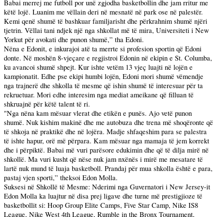
Babai merrej me futboll por unë zgjodha basketbollin dhe jam rritur me
këtë lojë. Luanim me vëllain deri në mesnatë në park ose në palestër.
Kemi qenë shumë të bashkuar familjarisht dhe përkrahnim shumë njëri
tjetrin. Vëllai tani ndjek një nga shkollat më të mira, Universiteti i New
Yorkut për avokati dhe punon shumë,” tha Edoni.
Nëna e Edonit, e inkurajoi atë ta merrte si profesion sportin që Edoni
donte. Në moshën 8-vjeçare e regjistroi Edonin në ekipin e St. Columba,
ku avancoi shumë shpejt. Kur ishte vetëm 13 vjeç luajti në lojën e
kampionatit. Edhe pse ekipi humbi lojën, Edoni mori shumë vëmendje
nga trajnerë dhe shkolla të mesme që ishin shumë të interesuar për ta
rekruetuar. Mori edhe interesim nga mediat ameikane që filluan të
shkruajnë për këtë talent të ri.
"Nga nëna kam mësuar vlerat dhe etikën e punës. Ajo vetë punon
shumë. Nuk kishim makinë dhe me autobuza dhe trena më shoqëronte që
të shkoja në praktikë dhe në lojëra. Madje shfaqeshim para se palestra
të ishte hapur, orë më përpara. Kam mësuar nga mamaja të jem korrekt
dhe i përpiktë. Babai më vuri parësore edukimin dhe që të dilja mirë në
shkollë. Ma vuri kusht që nëse nuk jam nxënës i mirë me mesatare të
lartë nuk mund të luaja basketboll. Prandaj për mua shkolla është e para,
pastaj vjen sporti,” theksoi Edon Molla.
Suksesi në Shkollë të Mesme: Nderimi nga Guvernatori i New Jersey-it
Edon Molla ka luajtur në disa prej ligave dhe turne më prestigjioze të
basketbollit si: Hoop Group Elite Camps, Five Star Camp, Nike IS8
League, Nike West 4th League, Rumble in the Bronx Tournament,