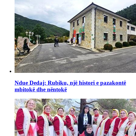
Ndue Dedaj: Rubiku, një histori e pazakontë
mbitokë dhe nëntokë