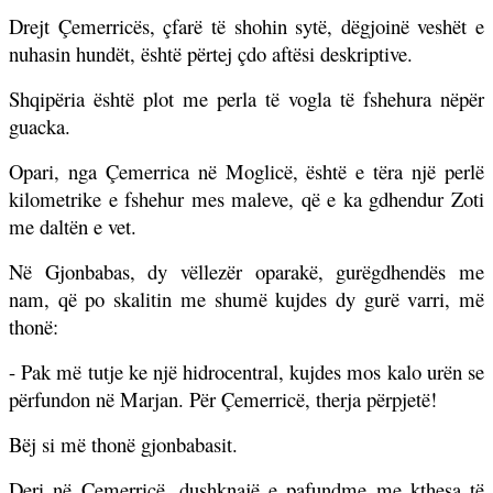
Drejt Çemerricës, çfarë të shohin sytë, dëgjoinë veshët e
nuhasin hundët, është përtej çdo aftësi deskriptive.
Shqipëria është plot me perla të vogla të fshehura nëpër
guacka.
Opari, nga Çemerrica në Moglicë, është e tëra një perlë
kilometrike e fshehur mes maleve, që e ka gdhendur Zoti
me daltën e vet.
Në Gjonbabas, dy vëllezër oparakë, gurëgdhendës me
nam, që po skalitin me shumë kujdes dy gurë varri, më
thonë:
- Pak më tutje ke një hidrocentral, kujdes mos kalo urën se
përfundon në Marjan. Për Çemerricë, therja përpjetë!
Bëj si më thonë gjonbabasit.
Deri në Çemerricë, dushknajë e pafundme me kthesa të