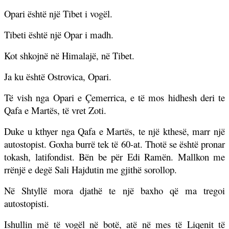
Opari është një Tibet i vogël.
Tibeti është një Opar i madh.
Kot shkojnë në Himalajë, në Tibet.
Ja ku është Ostrovica, Opari.
Të vish nga Opari e Çemerrica, e të mos hidhesh deri te
Qafa e Martës, të vret Zoti.
Duke u kthyer nga Qafa e Martës, te një kthesë, marr një
autostopist. Goxha burrë tek të 60-at. Thotë se është pronar
tokash, latifondist. Bën be për Edi Ramën. Mallkon me
rrënjë e degë Sali Hajdutin me gjithë sorollop.
Në Shtyllë mora djathë te një baxho që ma tregoi
autostopisti.
Ishullin më të vogël në botë, atë në mes të Liqenit të