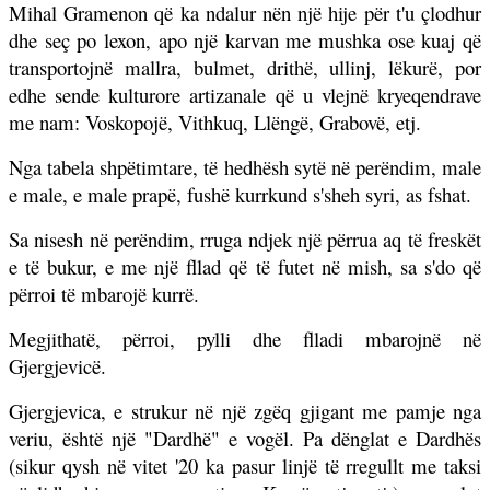
Mihal Gramenon që ka ndalur nën një hije për t'u çlodhur
dhe seç po lexon, apo një karvan me mushka ose kuaj që
transportojnë mallra, bulmet, drithë, ullinj, lëkurë, por
edhe sende kulturore artizanale që u vlejnë kryeqendrave
me nam: Voskopojë, Vithkuq, Llëngë, Grabovë, etj.
Nga tabela shpëtimtare, të hedhësh sytë në perëndim, male
e male, e male prapë, fushë kurrkund s'sheh syri, as fshat.
Sa nisesh në perëndim, rruga ndjek një përrua aq të freskët
e të bukur, e me një fllad që të futet në mish, sa s'do që
përroi të mbarojë kurrë.
Megjithatë, përroi, pylli dhe flladi mbarojnë në
Gjergjevicë.
Gjergjevica, e strukur në një zgëq gjigant me pamje nga
veriu, është një "Dardhë" e vogël. Pa dënglat e Dardhës
(sikur qysh në vitet '20 ka pasur linjë të rregullt me taksi