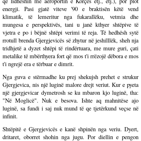
që lidheshin me aeroportin e Korçës etj., etj.), por plot
energji. Pasi gjatë viteve '90 e braktisën këtë vend
klimatik, të lemeritur nga fukarallëku, vetmia dhe
mungesa e perspektivës, tani u janë kthyer shtëpive të
vjetra e po i bëjnë shtëpi verimi të reja. Të hedhësh sytë
rrotull brenda Gjergjevicës së zhytur në jeshilllëk, sheh nja
tridhjetë a dyzet shtëpi të rindërtuara, me mure guri, çati
metalike të mbërthyera fort që mos t'i rrëzojë dëbora e mos
t'i ngrejë era e tërbuar e dimrit.
Nga guva e stërmadhe ku prej shekujsh prehet e strukur
Gjergjevica, nis një luginë malore drejt veriut. Kur e pyeta
një gjergjevicar dymetrosh se ku mbaron kjo luginë, tha:
"Në Moglicë". Nuk e besova. Ishte aq mahnitëse ajo
luginë, sa fundi i saj nuk mund të qe tjetërkund veçse në
infinit.
Shtëpitë e Gjergjevicës e kanë shpinën nga veriu. Dyert,
dritaret, oborret shohin nga jugu. Por diellin e pengon