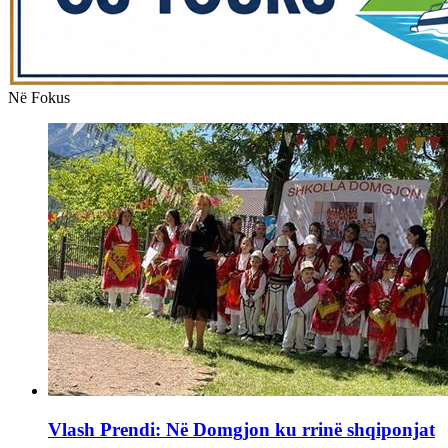
Në Fokus
Vlash Prendi: Në Domgjon ku rrinë shqiponjat