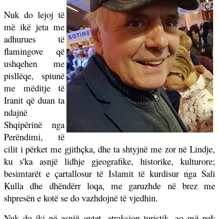
Nuk do lejoj të
më ikë jeta me
adhurues të
flamingove që
ushqehen me
pisllëqe, spiunë
me mëditje të
Iranit që duan ta
ndajnë
Shqipërinë nga
Perëndimi, të
cilit i përket me gjithçka, dhe ta shtyjnë me zor në Lindje,
ku s'ka asnjë lidhje gjeografike, historike, kulturore;
besimtarët e çartallosur të Islamit të kurdisur nga Sali
Kulla dhe dhëndërr loqa, me garuzhde në brez me
shpresën e kotë se do vazhdojnë të vjedhin.
Nuk do iki në asnjë qytet, atraksion turistik, aq më pak