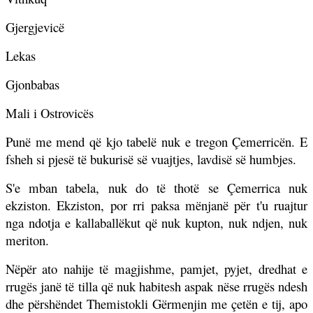
Gjergjevicë
Lekas
Gjonbabas
Mali i Ostrovicës
Punë me mend që kjo tabelë nuk e tregon Çemerricën. E
fsheh si pjesë të bukurisë së vuajtjes, lavdisë së humbjes.
S'e mban tabela, nuk do të thotë se Çemerrica nuk
ekziston. Ekziston, por rri paksa mënjanë për t'u ruajtur
nga ndotja e kallaballëkut që nuk kupton, nuk ndjen, nuk
meriton.
Nëpër ato nahije të magjishme, pamjet, pyjet, dredhat e
rrugës janë të tilla që nuk habitesh aspak nëse rrugës ndesh
dhe përshëndet Themistokli Gërmenjin me çetën e tij, apo