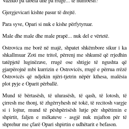
Vazhdo pa tabela dhe pa rrugë... të humbësh?
Gjergjevicari kishte pasur të drejtë.
Para syve, Opari si nuk e kishe përfytyruar.
Male dhe male dhe male prapë... nuk del e vërtetë.
Ostrovica me borë në majë, shpatet shkëmbore sikur i ka
shkallmuar Zoti me tritol, përrenj me shkumë që rrjedhin
tatëpjetë luginëzave, rrugë ose shtigje të ngushta që
gjarpërojnë mbi kurrizin e Ostrovicës, rrugë e përrua rrëzë
Ostrovicës që ndjekin njëri-tjetrin nëpër kthesa, malësia
plot pyje e Oparit përballë.
Mund të bërtasësh, të ulurasësh, të qash, të lotosh, të
çirresh me thonj, të zhgërryhesh në tokë, të recitosh vargje
si i lojtur, mund të pëshpërisësh lutje për shpëtimin e
shpirtit, faljen e mëkateve - asgjë nuk mjafton për të
shprehur me çfarë Opari shpirtin e udhëtarit e befason.