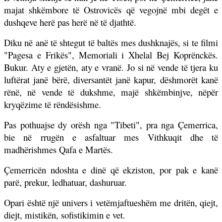
majat shkëmbore të Ostrovicës që vegojnë mbi degët e
dushqeve herë pas herë në të djathtë.
Diku në anë të shtegut të baltës mes dushknajës, si te filmi
"Pagesa e Frikës", Memoriali i Xhelal Bej Koprënckës.
Bukur. Aty e gjetën, aty e vranë. Jo si në vende të tjera ku
luftërat janë bërë, diversantët janë kapur, dëshmorët kanë
rënë, në vende të dukshme, majë shkëmbinjve, nëpër
kryqëzime të rëndësishme.
Pas pothuajse dy orësh nga "Tibeti", pra nga Çemerrica,
bie në rrugën e asfaltuar mes Vithkuqit dhe të
madhërishmes Qafa e Martës.
Çemerricën ndoshta e dinë që ekziston, por pak e kanë
parë, prekur, ledhatuar, dashuruar.
Opari është një univers i vetëmjaftueshëm me dritën, qiejt,
diejt, mistikën, sofistikimin e vet.