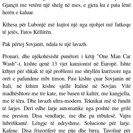
Gjançit me vetëm një shelg në mes, e gjeta ku e pata lënë
herën e kaluar.
Kthesa për Lubonjë më kujtoi një nga njohjet më fatkeqe
të jetës, Fatos Këllirën.
Pak përtej Sovjanit, ndala te një lavazh.
Pronari, dhe njëkohësisht punëtori i këtij "One Man Car
Wash"-i, kishte qenë 13 vjet kamionist në Europë. Ishte
kthyer për shkak të një problemi me shtyllën kurrizore nga
orët e pafundme mbi timon. Pasi kishte çuar Sovjanin në
Itali, në kthim kishte sjellë Italinë në Sovjan. Vilë
madhështore me tre kate, me basen të kaltër, me kangjella,
me të tëra. Dhe lavazh ultra-modern. Teknikat më të fundit
të larjes. Deri edhe larje automatike nga poshtë me grilë
me presion. Disa vendlarje, me dhe pa mbulesë. Vajra
lubrifikantë. Lëngje të ndryshme. Solucione për larje.
Kafene. Disa frigoriferë me pije dhe birra. Tavolinë për