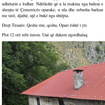
udhëtarin e lodhur. Ndërkohë që u la makina nga baltrat e
shenjta të Çemerricës oparake, u ula dhe mbusha barkun
me tavë, djathë, ujë e bukë nga shtëpia.
Drejt Tiranës: Qeshu rini, qeshu, Opari është i yti.
Plot 12 orë mbi timon. Unë që dukem ngordhalaq.