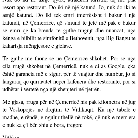
resort apo restorant. Do iki në një katund. Jo, nuk do iki te
asnjë katund. Do iki tek emri tmerrësisht i bukur i një
katundi, në Çemerricë, që s'mund të jetë më pak e bukur
se emri që ka brenda të gjithë tingujt dhe nuancat, nga
kënga e bilbilit te simfonitë e Bethovenit, nga Big Bangu te
kakarisja mëngjesore e gjelave.
Të gjithë më thonë se në Çemerricë shkohet. Por se nga
cila rrugë shkohet në Çemerricë, nuk e di as Google, çka
është garancia më e sigurt për të vuajtur dhe humbur, jo si
langaraq që qurravitet nëpër kafenera dhe restorante, por si
udhëtar i vërtetë nga një shenjtëri në tjetrën.
Me gjasa, rruga për në Çemerricë nis pak kilometra në jug
të Voskopojës në drejtim të Vithkuqit. Ku një tabelë e
madhe, e rëndë, e ngulur thellë në tokë, që nuk e merr era
e nuk ka ç'i bën shiu e bora, tregon:
Vithkuq