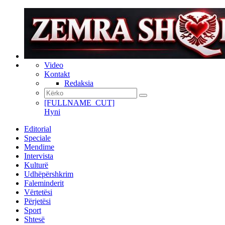
Video
Kontakt
Redaksia
[FULLNAME_CUT]
Hyni
Editorial
Speciale
Mendime
Intervista
Kulturë
Udhëpërshkrim
Faleminderit
Vërtetësi
Përjetësi
Sport
Shtesë