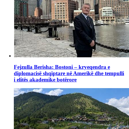
Fejzulla Berisha: Bostoni – kryeqendra e
diplomacisë shqiptare në Amerikë dhe tempulli
i elitës akademike botërore