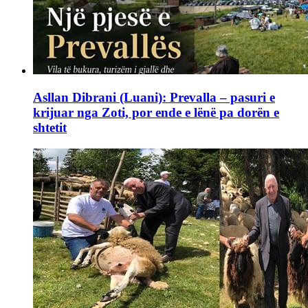
Asllan Dibrani (Luani): Prevalla – pasuri e
krijuar nga Zoti, por ende e lënë pa dorën e
shtetit