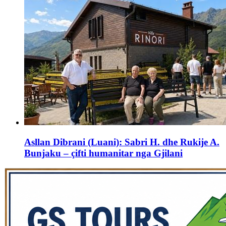
Asllan Dibrani (Luani): Sabri H. dhe Rukije A.
Bunjaku – çifti humanitar nga Gjilani