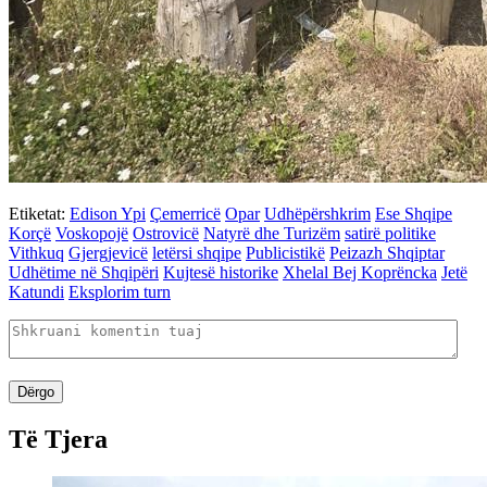
Etiketat:
Edison Ypi
Çemerricë
Opar
Udhëpërshkrim
Ese Shqipe
Korçë
Voskopojë
Ostrovicë
Natyrë dhe Turizëm
satirë politike
Vithkuq
Gjergjevicë
letërsi shqipe
Publicistikë
Peizazh Shqiptar
Udhëtime në Shqipëri
Kujtesë historike
Xhelal Bej Koprëncka
Jetë
Katundi
Eksplorim turn
Dërgo
Të Tjera