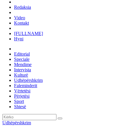
Redaksia
Video
Kontakt
[FULLNAME]
Hyni
Editorial
Speciale
Mendime
Intervista
Kulturë
Udhëpërshkrim
Faleminderit
Vërtetësi
Përjetësi
Sport
Shtesë
Udhëpërshkrim