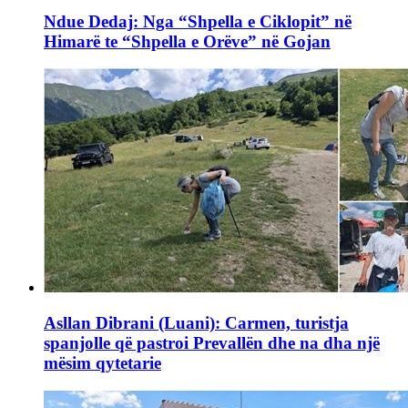
Ndue Dedaj: Nga “Shpella e Ciklopit” në
Himarë te “Shpella e Orëve” në Gojan
Asllan Dibrani (Luani): Carmen, turistja
spanjolle që pastroi Prevallën dhe na dha një
mësim qytetarie