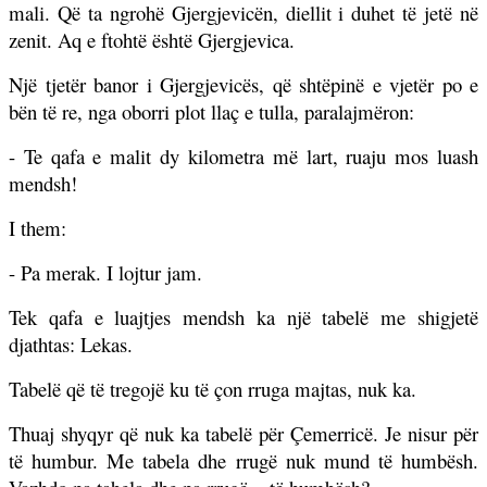
mali. Që ta ngrohë Gjergjevicën, diellit i duhet të jetë në
zenit. Aq e ftohtë është Gjergjevica.
Një tjetër banor i Gjergjevicës, që shtëpinë e vjetër po e
bën të re, nga oborri plot llaç e tulla, paralajmëron:
- Te qafa e malit dy kilometra më lart, ruaju mos luash
mendsh!
I them:
- Pa merak. I lojtur jam.
Tek qafa e luajtjes mendsh ka një tabelë me shigjetë
djathtas: Lekas.
Tabelë që të tregojë ku të çon rruga majtas, nuk ka.
Thuaj shyqyr që nuk ka tabelë për Çemerricë. Je nisur për
të humbur. Me tabela dhe rrugë nuk mund të humbësh.