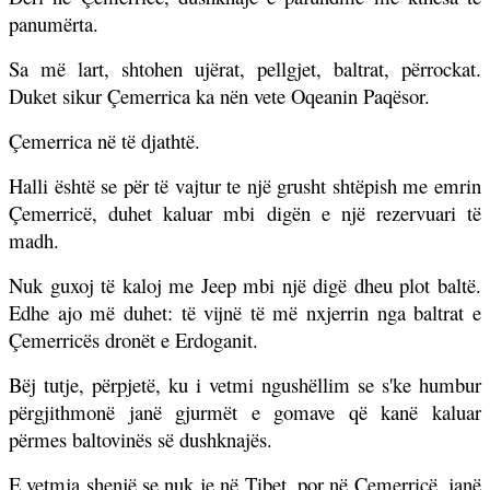
panumërta.
Sa më lart, shtohen ujërat, pellgjet, baltrat, përrockat.
Duket sikur Çemerrica ka nën vete Oqeanin Paqësor.
Çemerrica në të djathtë.
Halli është se për të vajtur te një grusht shtëpish me emrin
Çemerricë, duhet kaluar mbi digën e një rezervuari të
madh.
Nuk guxoj të kaloj me Jeep mbi një digë dheu plot baltë.
Edhe ajo më duhet: të vijnë të më nxjerrin nga baltrat e
Çemerricës dronët e Erdoganit.
Bëj tutje, përpjetë, ku i vetmi ngushëllim se s'ke humbur
përgjithmonë janë gjurmët e gomave që kanë kaluar
përmes baltovinës së dushknajës.
E vetmja shenjë se nuk je në Tibet, por në Çemerricë, janë