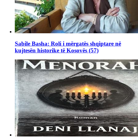
Sabile Basha: Roli i mërgatës shqiptare në
kujtesën historike të Kosovës (57)