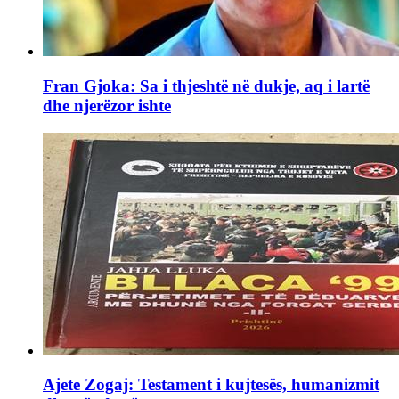
Fran Gjoka: Sa i thjeshtë në dukje, aq i lartë
dhe njerëzor ishte
Ajete Zogaj: Testament i kujtesës, humanizmit