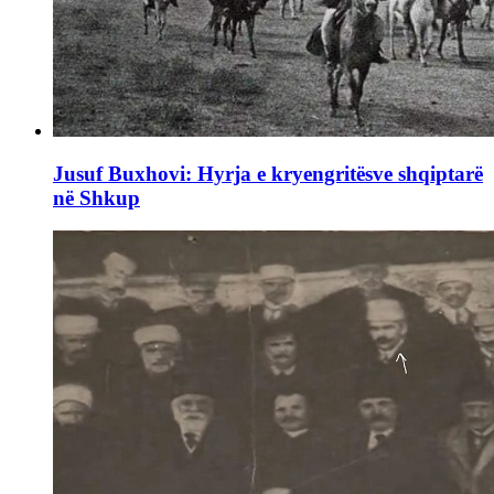
Jusuf Buxhovi: Hyrja e kryengritësve shqiptarë
në Shkup