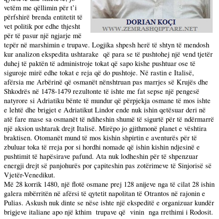
vetëm me qëllimin për t’i
përfshirë brenda entitetit të
vet politik por edhe thjesht
për të pasur një ngjarje më
tepër në marshimin e trupave. Logjika shpesh herë të shtyn të mendosh
kur analizon ekspedita ushtarake
që para se të pushtohej një vend tjetër
duhej të paktën të administroje tokat që sapo kishe pushtuar ose të
siguroje mirë edhe tokat e reja që do pushtoje. Në rastin e Italisë,
afërsia me Arbërinë që osmanët nënshtruan pas marrjes së Krujës dhe
Shkodrës në 1478-1479 rezultonte të ishte me fat sepse një pengesë
natyrore si Adriatiku bënte të mundur që përpjekja osmane të mos ishte
e lehtë dhe brigjet e Adriatikut Lindor ende nuk ishin qetësuar deri në
atë fare mase sa osmanët të ndiheshin shumë të sigurtë për të ndërmarrë
një aksion ushtarak drejt Italisë. Mirëpo jo gjithmonë planet e vështira
braktisen. Otomanët mund të mos kishin shpirtin e aventurës për të
zbuluar toka të rreja por si hordhi nomade që ishin kishin ndjesinë e
pushtimit të hapësirave pafund. Ata nuk lodheshin për të shpenzuar
energji drejt së panjohurës por çapiteshin pas zotërimeve të Sinjorisë së
Vjetër-Venedikut.
Më 28 korrik 1480, një flotë osmane prej 128 anijeve nga të cilat 28 ishin
galera mbërritën në afërsi të qytetit napolitan të Otrantos në rajonin e
Pulias. Askush nuk dinte se nëse ishte një ekspeditë e organizuar kundër
brigjeve italiane apo një kthim
trupave që
vinin
nga rrethimi i Rodosit.