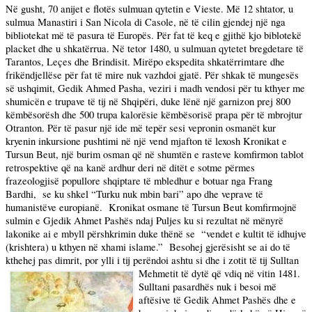
Në gusht, 70 anijet e flotës sulmuan qytetin e Vieste. Më 12 shtator, u
sulmua Manastiri i San Nicola di Casole, në të cilin gjendej një nga
bibliotekat më të pasura të Europës. Për fat të keq e gjithë kjo biblotekë
placket dhe u shkatërrua. Në tetor 1480, u sulmuan qytetet bregdetare të
Tarantos, Leçes dhe Brindisit. Mirëpo ekspedita shkatërrimtare dhe
frikëndjellëse për fat të mire nuk vazhdoi gjatë. Për shkak të mungesës
së ushqimit, Gedik Ahmed Pasha, veziri i madh vendosi për tu kthyer me
shumicën e trupave të tij në Shqipëri, duke lënë një garnizon prej 800
këmbësorësh dhe 500 trupa kalorësie këmbësorisë prapa për të mbrojtur
Otranton. Për të pasur një ide më tepër sesi vepronin osmanët kur
kryenin inkursione pushtimi në një vend mjafton të lexosh Kronikat e
Tursun Beut, një burim osman që në shumtën e rasteve komfirmon tablot
retrospektive që na kanë ardhur deri në ditët e sotme përmes
frazeologjisë popullore shqiptare të mbledhur e botuar nga Frang
Bardhi,
se ku shkel “Turku nuk mbin bari” apo dhe veprave të
humanistëve europianë.
Kronikat osmane të Tursun Beut komfirmojnë
sulmin e Gjedik Ahmet Pashës ndaj Puljes ku si rezultat në mënyrë
lakonike ai e mbyll përshkrimin duke thënë se
“vendet e kultit të idhujve
(krishtera) u kthyen në xhami islame.”
Besohej gjerësisht se ai do të
kthehej pas dimrit, por ylli i tij perëndoi ashtu si dhe i zotit të tij
Sulltan
Mehmetit të dytë që vdiq në vitin 1481.
Sulltani pasardhës nuk i besoi më
aftësive të Gedik Ahmet Pashës dhe e