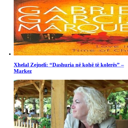
Xhelal Zejneli: “Dashuria në kohë të kolerës” –
Markez