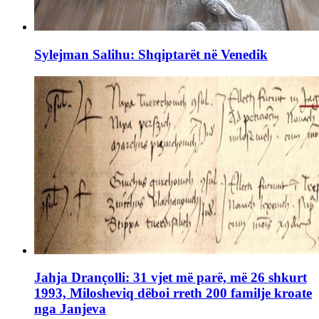
Sylejman Salihu: Shqiptarët në Venedik
Jahja Drançolli: 31 vjet më parë, më 26 shkurt
1993, Milosheviq dëboi rreth 200 familje kroate
nga Janjeva