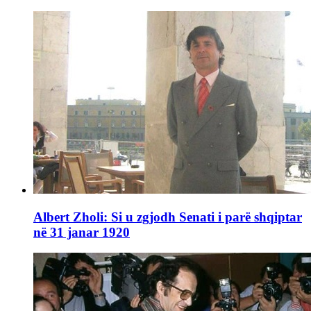
Albert Zholi: Si u zgjodh Senati i parë shqiptar
në 31 janar 1920