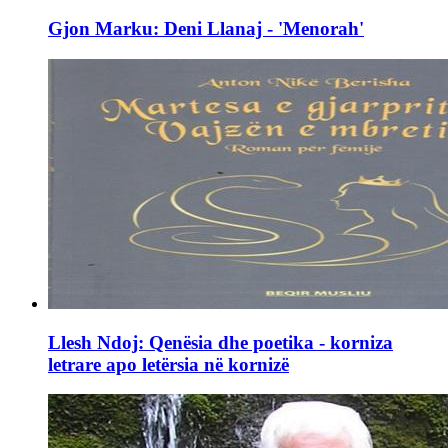
Gjon Marku: Deni Llanaj - 'Menorah'
Llesh Ndoj: Qenësia dhe poetika - korniza
letrare apo letërsia në kornizë