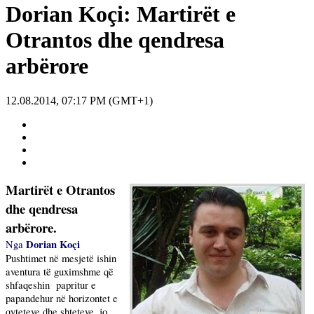
Dorian Koçi: Martirët e
Otrantos dhe qendresa
arbërore
12.08.2014, 07:17 PM (GMT+1)
Martirët e Otrantos
dhe qendresa
arbërore.
Dorian Koçi
Nga
Pushtimet në mesjetë ishin
aventura të guximshme që
shfaqeshin
papritur e
papandehur në horizontet e
qyteteve dhe shteteve, jo