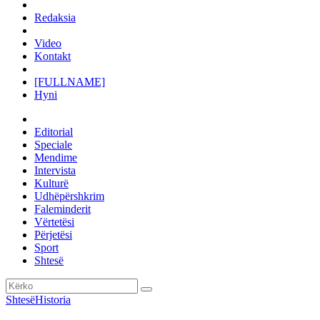
Redaksia
Video
Kontakt
[FULLNAME]
Hyni
Editorial
Speciale
Mendime
Intervista
Kulturë
Udhëpërshkrim
Faleminderit
Vërtetësi
Përjetësi
Sport
Shtesë
Shtesë
Historia