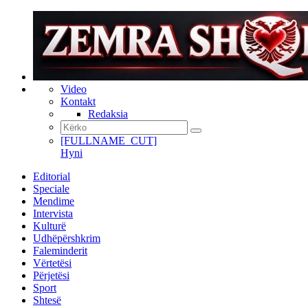
Video
Kontakt
Redaksia
[FULLNAME_CUT]
Hyni
Editorial
Speciale
Mendime
Intervista
Kulturë
Udhëpërshkrim
Faleminderit
Vërtetësi
Përjetësi
Sport
Shtesë