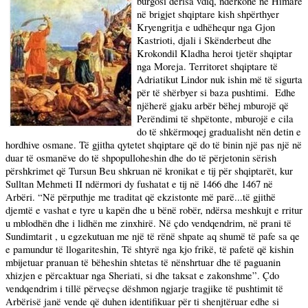
burgosi derisa vdiq, ndërkohë në Himarë
në brigjet shqiptare
kish
shpërthyer
Kryengritja e udhëhequr nga Gjon
Kastrioti, djali i Skënderbeut dhe
Krokondil Kladha heroi tjetër shqiptar
nga Moreja. Territoret shqiptare të
Adriatikut Lindor nuk ishin më të sigurta
për të shërbyer si baza pushtimi.
Edhe
njëherë gjaku arbër bëhej mburojë që
Perëndimi të shpëtonte, mburojë e cila
do të shkërmoqej gradualisht nën detin e
hordhive osmane. Të gjitha qytetet shqiptare që do të binin një pas një në
duar të osmanëve do të shpopulloheshin dhe do të përjetonin sërish
përshkrimet që Tursun Beu shkruan në kronikat e tij për shqiptarët, kur
Sulltan Mehmeti II ndërmori dy fushatat e tij në 1466 dhe 1467 në
Arbëri. “Në përputhje me traditat që ekzistonte më parë...të gjithë
djemtë e vashat e tyre u kapën dhe u bënë robër, ndërsa meshkujt e rritur
u mblodhën dhe i lidhën me zinxhirë. Në çdo vendqendrim, në prani të
Sundimtarit , u egzekutuan me një të rënë shpate aq shumë të pafe sa qe
e pamundur të llogariteshin, Të shtyrë nga kjo frikë, të pafetë që kishin
mbijetuar pranuan të bëheshin shtetas të nënshrtuar dhe të paguanin
xhizjen e përcaktuar nga Sheriati, si dhe taksat e zakonshme”. Çdo
vendqendrim i tillë përveçse dëshmon ngjarje tragjike të pushtimit të
Arbërisë janë vende që duhen identifikuar për ti shenjtëruar edhe si