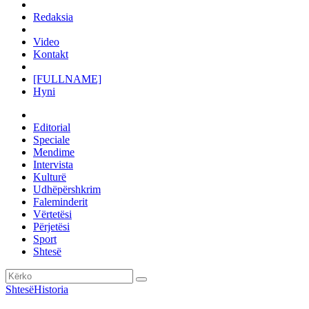
Redaksia
Video
Kontakt
[FULLNAME]
Hyni
Editorial
Speciale
Mendime
Intervista
Kulturë
Udhëpërshkrim
Faleminderit
Vërtetësi
Përjetësi
Sport
Shtesë
Shtesë
Historia