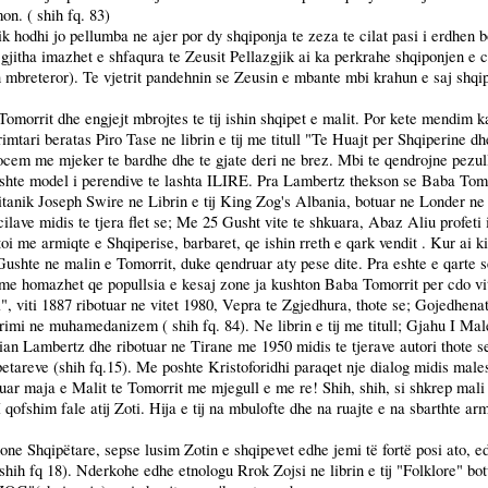
on. ( shih fq. 83)
ik hodhi jo pellumba ne ajer por dy shqiponja te zeza te cilat pasi i erdhen
jitha imazhet e shfaqura te Zeusit Pellazgjik ai ka perkrahe shqiponjen e ci
 mbreteror). Te vjetrit pandehnin se Zeusin e mbante mbi krahun e saj shqipj
omorrit dhe engjejt mbrojtes te tij ishin shqipet e malit. Por kete mendim k
tari beratas Piro Tase ne librin e tij me titull "Te Huajt per Shqiperine dhe 
m me mjeker te bardhe dhe te gjate deri ne brez. Mbi te qendrojne pezull 
shte model i perendive te lashta ILIRE. Pra Lambertz thekson se Baba Tomor
itanik Joseph Swire ne Librin e tij King Zog's Albania, botuar ne Londer ne v
cilave midis te tjera flet se; Me 25 Gusht vite te shkuara, Abaz Aliu profet
toi me armiqte e Shqiperise, barbaret, qe ishin rreth e qark vendit . Kur ai k
 Gushte ne malin e Tomorrit, duke qendruar aty pese dite. Pra eshte e qart
e me homazhet qe popullsia e kesaj zone ja kushton Baba Tomorrit per cdo v
jia", viti 1887 ribotuar ne vitet 1980, Vepra te Zgjedhura, thote se; Gojedh
erimi ne muhamedanizem ( shih fq. 84). Ne librin e tij me titull; Gjahu I Ma
n Lambertz dhe ribotuar ne Tirane me 1950 midis te tjerave autori thote se;
etareve (shih fq.15). Me poshte Kristoforidhi paraqet nje dialog midis malesor
buluar maja e Malit te Tomorrit me mjegull e me re! Shih, shih, si shkrep
mali
I qofshim fale atij Zoti. Hija e tij na mbulofte dhe na ruajte e na sbarthte arm
 thone Shqipëtare, sepse lusim Zotin e shqipevet edhe jemi të fortë posi ato,
ih fq 18). Nderkohe edhe etnologu Rrok Zojsi ne librin e tij "Folklore" botu