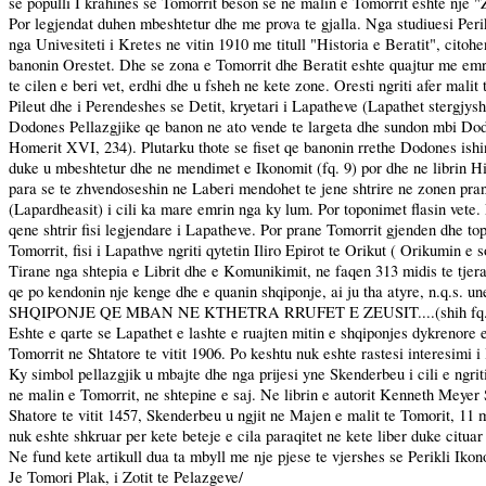
se populli I krahines se Tomorrit beson se ne malin e Tomorrit eshte nje 
Por legjendat duhen mbeshtetur dhe me prova te gjalla. Nga studiuesi Perikl
nga Univesiteti i Kretes ne vitin 1910 me titull "Historia e Beratit", citoh
banonin Orestet. Dhe se zona e Tomorrit dhe Beratit eshte quajtur me emrin
te cilen e beri vet, erdhi dhe u fsheh ne kete zone. Oresti ngriti afer malit
Pileut dhe i Perendeshes se Detit, kryetari i Lapatheve (Lapathet stergjysh
Dodones Pellazgjike qe banon ne ato vende te largeta dhe sundon mbi Dod
Homerit XVI, 234). Plutarku thote se fiset qe banonin rrethe Dodones ishi
duke u mbeshtetur dhe ne mendimet e Ikonomit (fq. 9) por dhe ne librin His
para se te zhvendoseshin ne Laberi mendohet te jene shtrire ne zonen prane 
(Lapardheasit) i cili ka mare emrin nga ky lum. Por toponimet flasin vete
qene shtrir fisi legjendare i Lapatheve. Por prane Tomorrit gjenden dhe t
Tomorrit, fisi i Lapathve ngriti qytetin Iliro Epirot te Orikut ( Orikumin
Tirane nga shtepia e Librit dhe e Komunikimit, ne faqen 313 midis te tjerave
qe po kendonin nje kenge dhe e quanin shqiponje, ai ju tha atyre, n
SHQIPONJE QE MBAN NE KTHETRA RRUFET E ZEUSIT....(shih fq. 
Eshte e qarte se Lapathet e lashte e ruajten mitin e shqiponjes dykrenore 
Tomorrit ne Shtatore te vitit 1906.
Po
keshtu nuk eshte rastesi interesimi i
Ky simbol pellazgjik u mbajte dhe nga prijesi yne Skenderbeu i cili e ngri
ne malin e Tomorrit, ne shtepine e saj. Ne librin e autorit Kenneth Meyer
Shatore te vitit 1457, Skenderbeu u ngjit ne Majen e malit te Tomorit, 11 
nuk eshte shkruar per kete beteje e cila paraqitet ne kete liber duke cituar
Ne fund kete artikull dua ta mbyll me nje pjese te vjershes se Perikli Ikon
Je Tomori Plak, i Zotit te Pelazgeve/