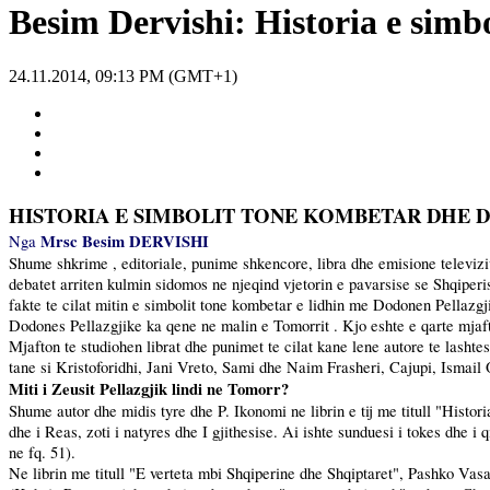
Besim Dervishi: Historia e simb
24.11.2014, 09:13 PM (GMT+1)
HISTORIA E SIMBOLIT TONE KOMBETAR DHE
Mrsc Besim DERVISHI
Nga
Shume shkrime , editoriale, punime shkencore, libra dhe emisione televizi
debatet arriten kulmin sidomos ne njeqind vjetorin e pavarsise se Shqipe
fakte te cilat mitin e simbolit tone kombetar e lidhin me Dodonen Pellazgj
Dodones Pellazgjike ka qene ne malin e Tomorrit . Kjo eshte e qarte mjafto
Mjafton te studiohen librat dhe punimet te cilat kane lene autore te lashtes
tane si Kristoforidhi, Jani Vreto, Sami dhe Naim Frasheri, Cajupi, Ismail
Miti i Zeusit Pellazgjik lindi ne Tomorr?
Shume autor dhe midis tyre dhe P. Ikonomi ne librin e tij me titull "Historia
dhe i Reas, zoti i natyres dhe I gjithesise. Ai ishte sunduesi i tokes dhe i
ne fq. 51).
Ne librin me titull "E verteta mbi Shqiperine dhe Shqiptaret", Pashko Vas