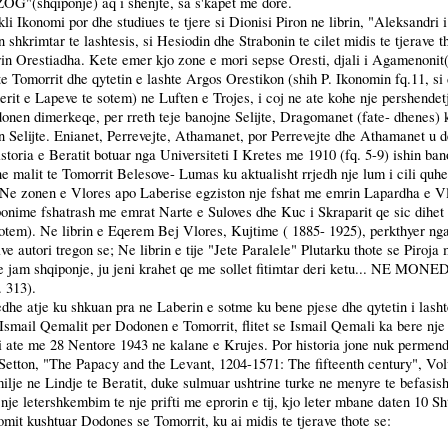
"ZOG"(shqiponje) aq i shenjte, sa s'kapet me dore.
i Ikonomi por dhe studiues te tjere si Dionisi Piron ne librin, "Aleksandri 
en shkrimtar te lashtesis, si Hesiodin dhe Strabonin te cilet midis te tjerave 
 Orestiadha. Kete emer kjo zone e mori sepse Oresti, djali i Agamenonit(njer
 te Tomorrit dhe qytetin e lashte Argos Orestikon (shih P. Ikonomin fq.11, si d
erit e Lapeve te sotem) ne Luften e Trojes, i coj ne ate kohe nje pershendet
onen dimerkeqe, per rreth teje banojne Selijte, Dragomanet (fate- dhenes) 
n Selijte. Enianet, Perrevejte, Athamanet, por Perrevejte dhe Athamanet u de
toria e Beratit botuar nga Universiteti I Kretes me 1910 (fq. 5-9) ishin ban
malit te Tomorrit Belesove- Lumas ku aktualisht rrjedh nje lum i cili quhet 
. Ne zonen e Vlores apo Laberise egziston nje fshat me emrin Lapardha e Vlo
oponime fshatrash me emrat Narte e Suloves dhe Kuc i Skraparit qe sic dihet
 e sotem). Ne librin e Eqerem Bej Vlores, Kujtime ( 1885- 1925), perkthyer 
 autori tregon se; Ne librin e tije "Jete Paralele" Plutarku thote se Piroja m
.q.s. une jam shqiponje, ju jeni krahet qe me sollet fitimtar deri ke
313).
edhe atje ku shkuan pra ne Laberin e sotme ku bene pjese dhe qytetin i lash
 Ismail Qemalit per Dodonen e Tomorrit, flitet se Ismail Qemali ka bere nje
ti ate me 28 Nentore 1943 ne kalane e Krujes. Por historia jone nuk permend
 Setton, "The Papacy and the Levant, 1204-1571: The fifteenth century", Volu
milje ne Lindje te Beratit, duke sulmuar ushtrine turke ne menyre te befasish
 nje letershkembim te nje prifti me eprorin e tij, kjo leter mbane daten 10 Sh
omit kushtuar Dodones se Tomorrit, ku ai midis te tjerave thote se: