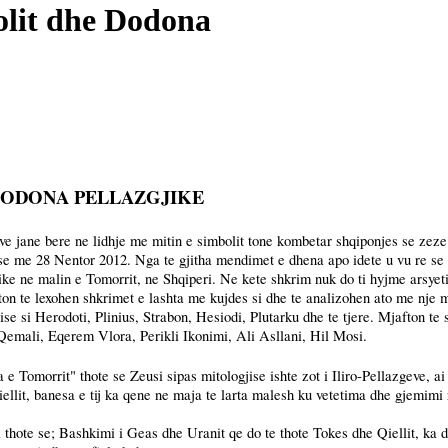
olit dhe Dodona
DODONA
PELLAZGJIKE
ve jane bere ne lidhje me mitin e simbolit tone kombetar shqiponjes se zez
rise me 28 Nentor 2012. Nga te gjitha mendimet e dhena apo idete u vu re se
ike ne malin e Tomorrit, ne Shqiperi. Ne kete shkrim nuk do ti hyjme arsyeti
n te lexohen shkrimet e lashta me kujdes si dhe te analizohen ato me nje me
ise si Herodoti, Plinius, Strabon, Hesiodi, Plutarku dhe te tjere. Mjafton te 
 Qemali, Eqerem Vlora, Perikli Ikonimi, Ali Asllani, Hil Mosi.
 e Tomorrit" thote se Zeusi sipas mitologjise ishte zot i Iliro-Pellazgeve, ai i
 qiellit, banesa e tij ka qene ne maja te larta malesh ku vetetima dhe gjemimi
a thote se; Bashkimi i Geas dhe Uranit qe do te thote Tokes dhe Qiellit, k