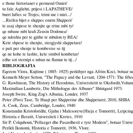
e thone historianet e permend Omiri/
tu fale Aqilehti, prijesi i LAPATHEVE/
burri luftes se Trojes, trimi me i miri.../
...Rrefen bijet e shqipes emrin Shqiperi/
te asaj shpese te shenjte qe rrine mbi ty/
qe mbane mbi krah Zeusin Dodonea/
qe ndoshta per te gjithe te mbulon ty REA/
Kete shpese te shenjte, stergjyshi shqipetare/
e pati per shenje te kombesise se tij
qe ne kohe te lashte, kete simbol kombetar/
edhe sot sternipi e mban ne flamur te tij.../
BIBLIOGRAFIA
Eqerem Vlora, Kujtime ( 1885- 1925) perkthyer nga Afrim Koci, botuar n
Kenneth Meyer Setton, "The Papacy and the
Levant
, 1204-1571: The fifte
G. Rawlinson, The History of Herodotus, Universitetit te Oksfordit,Volum
Maximilian Lambertz, Die Mithologye der Albaner" Shtutgard 1973.
Joseph Swire, King Zog's
Albania
, Londer, 1937
Peter (Piro) Tase, Te Huajt per Shqiperine dhe Shqipetaret, 2010, SHBA
A. Cook, Zeus,
Cambridge
, Londer, 1940
Konstandin Kristoforidhi, Gjahu i Malesoreve(Hieja e Tomorrit), Leipcin
Historia e Beratit, Universiteti i Kretes, 1910
Sir P. Colquhoun,"Pellazget dhe Pasardhesit e tyre Modern", botuar Univer
Perikli Ikonomi, Historia e Tomorrit, 1936,
Vlore
.