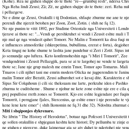
(Kohe). Rea ne gjuhen shqipe do te thote "re—grumbuj resh", ndersa Chro
Nga Reha lindi Zeusi; Zâ; Zë, ne gjuhen shqipe do te thote: zeri. Reha nuk
i pellazgeve.
Ne e dime qe Zeusi, Orakulli i tij Dodonian, shfaqte zhurme me ane te nje 
perendi dhe njerzit betohen per Zoon, Zoot, Zotin. ( shih ne fq 12).
Ne nje punim te vitit 1892, per Studime Orientale nga Universiteti i Lond
tjerave ai thote se: "...Vendi qe pershkruhet si vendi i Zeusit eshte mali 
nje mal qe nga vendasit quhet Tomorr. Ne Malin e Tomorrit ka disa fuqi mi
e influences atmosferike (shkrepetima, bubullima, ererat e forta), degjohe
Keta tinguj ne kohe shume te lashta jane pandehur si Zeri i Zotit. Sipas in
jo semundje apo luftera. Keto konfirmoheshin nga "i Miri I Tomorit", Zee i
vendqendrimi i Zeusit Pellazgjik, para se ai te largohej ne vende te largeta
thote se; Jane nje grup malesh me emrin Tmor, Tomor apo Tomarus. Mali T
Tmaros i cili njihet tani me emrin modern Olicka ne jugperendim te Janin
malin Tomor afer Beratit, Zeusi adhurohet sot e kesaj dite. Karakterin e sh
Sipas Sir Colquhoun (i cili sic theksuam me larte, perkrahe iden e Pashko 
zhurma te cuditsheme . Shume e njohur ne kete zone eshte nje ere e cila qu
prej popullsise rreth zones se Tomorrit. Kjo ere eshte legjendare per fuqin
Tomorrit, i perngjane fjales, Stercenius, qe eshte emer i nje perendie te 
kene lene kete emer" ( shih Ikonomin ne fq.31 dhe 32). Ndoshta zhurmat dh
Miti i shqiponjes dykrenare.
Ne librin " The History of Herodotus", botuar nga Pofesori I Universitetit
qe sollen orakullin e shpjeguan keshtu kete histori; Dy pellumba te zinje erd
ne gjuhen e njerezve, duke lajmeruar ata se aty duhet te ndertohej nje ve