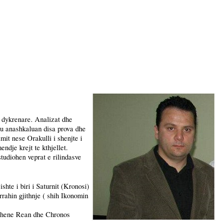
e dykrenare. Analizat dhe
 u anashkaluan disa prova dhe
mit nese Orakulli i shenjte i
ndje krejt te kthjellet.
studiohen veprat e rilindasve
shte i biri i Saturnit (Kronosi)
 rrahin gjithnje ( shih Ikonomin
a dhene Rean dhe Chronos