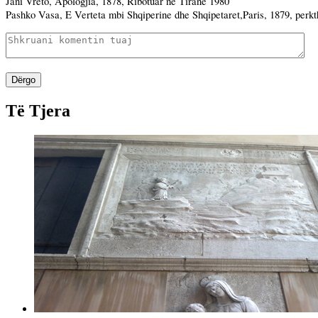
Jani Vreto, Apologjia, 1878, Ribotuar ne
Tirane
1980
Pashko Vasa,
E Verteta
mbi Shqiperine dhe Shqipetaret,
Paris
, 1879, perk
Dërgo
Të Tjera