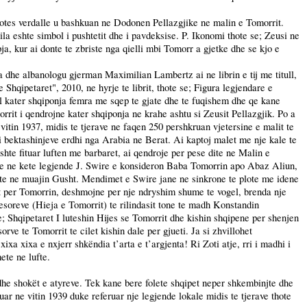
 botes verdalle u bashkuan ne Dodonen Pellazgjike ne malin e Tomorrit.
la eshte simbol i pushtetit dhe i pavdeksise. P. Ikonomi thote se; Zeusi ne
a, kur ai donte te zbriste nga qielli mbi Tomorr a gjetke dhe se kjo e
a dhe albanologu gjerman Maximilian Lambertz ai ne librin e tij me titull,
Shqipetaret", 2010, ne hyrje te librit, thote se; Figura legjendare e
kater shqiponja femra me sqep te gjate dhe te fuqishem dhe qe kane
rit i qendrojne kater shqiponja ne krahe ashtu si Zeusit Pellazgjik.
Po
a
itin 1937, midis te tjerave ne faqen 250 pershkruan vjetersine e malit te
i i bektashinjeve erdhi nga Arabia ne Berat. Ai kaptoj malet me nje kale te
ishte fituar luften me barbaret, ai qendroje per pese dite ne Malin e
e se ne kete legjende J. Swire e konsideron Baba Tomorrin apo Abaz Aliun,
ite ne muajin Gusht. Mendimet e Swire jane ne sinkrone te plote me idene
enat per Tomorrin, deshmojne per nje ndryshim shume te vogel, brenda nje
lesoreve (Hieja e Tomorrit) te rilindasit tone te madh Konstandin
 Shqipetaret I luteshin Hijes se Tomorrit dhe kishin shqipene per shenjen
ve te Tomorrit te cilet kishin dale per gjueti. Ja si zhvillohet
xixa xixa e nxjerr shkëndia t’arta e t’argjenta! Ri Zoti atje, rri i madhi i
ete ne lufte.
 edhe shokët e atyreve. Tek kane bere folete shqipet neper shkembinjte dhe
ar ne vitin 1939 duke referuar nje legjende lokale midis te tjerave thote