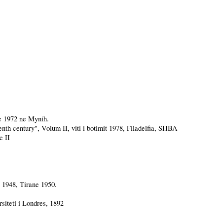
e 1972 ne Mynih.
enth century", Volum II, viti i botimit 1978, Filadelfia, SHBA
e II
g 1948,
Tirane
1950.
siteti i Londres, 1892