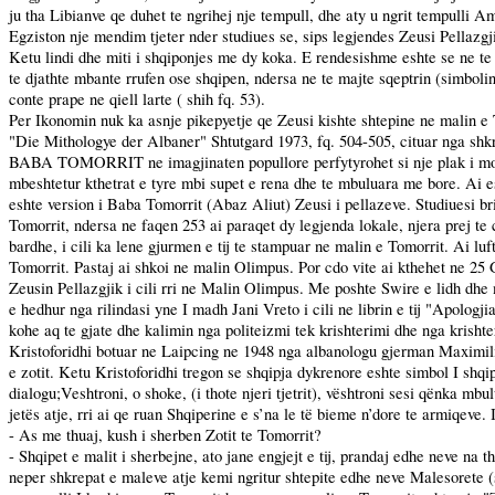
ju tha Libianve qe duhet te ngrihej nje tempull, dhe aty u ngrit tempulli Am
Egziston nje mendim tjeter nder studiues se, sips legjendes Zeusi Pellazgj
Ketu lindi dhe miti i shqiponjes me dy koka. E rendesishme eshte se ne te g
te djathte mbante rrufen ose shqipen, ndersa ne te majte sqeptrin (simbolin
conte prape ne qiell larte ( shih fq. 53).
Per Ikonomin nuk ka asnje pikepyetje qe Zeusi kishte shtepine ne malin e T
"Die Mithologye der Albaner" Shtutgard 1973, fq. 504-505, cituar nga shkrim
BABA TOMORRIT ne imagjinaten popullore perfytyrohet si nje plak i moce
mbeshtetur kthetrat e tyre mbi supet e rena dhe te mbuluara me bore. Ai e
eshte version i Baba Tomorrit (Abaz Aliut) Zeusi i pellazeve. Studiuesi br
Tomorrit, ndersa ne faqen 253 ai paraqet dy legjenda lokale, njera prej te 
bardhe, i cili ka lene gjurmen e tij te stampuar ne malin e Tomorrit. Ai luf
Tomorrit. Pastaj ai shkoi ne malin Olimpus. Por cdo vite ai kthehet ne 25
Zeusin Pellazgjik i cili rri ne Malin Olimpus. Me poshte Swire e lidh dh
e hedhur nga rilindasi yne I madh Jani Vreto i cili ne librin e tij "Apolog
kohe aq te gjate dhe kalimin nga politeizmi tek krishterimi dhe nga krisht
Kristoforidhi botuar ne Laipcing ne 1948 nga albanologu gjerman Maximilia
e zotit. Ketu Kristoforidhi tregon se shqipja dykrenore eshte simbol I shqip
dialogu;Veshtroni, o shoke, (i thote njeri tjetrit), vështroni sesi qënka m
jetës atje, rri ai qe ruan Shqiperine e s’na le të bieme n’dore te armiqeve. 
- As me thuaj, kush i sherben Zotit te Tomorrit?
- Shqipet e malit i sherbejne, ato jane engjejt e tij, prandaj edhe neve na
neper shkrepat e maleve atje kemi ngritur shtepite edhe neve Malesorete (sh