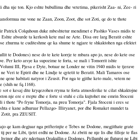
i dha nje ton. Kjo eshte bubullima dhe vetetima, pikerisht Zaa- ni, Zee- ri
transformua me vone ne Zaan, Zoon, Zoot, dhe sot Zoti, qe do te thote
ti Sir Patrick Colquhoun duke mbeshtetur mendimet e Pashko Vases midis te
t. Eshte absurde ta kerkosh kete mal ne Arte. Disa ore larg Beratit eshte
j ose zhurma te cuditeshme qe ka shume te ngjare te shkaktohen nga efektet
ullit te Dodones) nese do te kete korrje te mbara apo jo, nese do kete ose
eve. Per keto arsye ka supozime te forta, se
mali
i Tomorrit ishte
s, Volumi
III
, Pjesa e Dyte, botuar ne Londer ne vitin 1940 midis te tjerave
Veri te Epirit dhe ne Lindje te qytetit te Beratit. Mali Tamaros ose
 qene habitati natyror i Zeusit. Por nga te gjithe keto male, vetem ne
e (shih ne fq.1168).
 sot e kesaj dite kryqezohen rryma te forta atmosferike te cilat shkaktojne
on nje ere e rrepte dhe e forte si stuhi e cila kujtohet me emrin Stoceni
i i thote "
Po
fryne Tomorja, na preu Tomorja". Fjala Stoceni i eres se
doshta e kane adhuruar Pellazgo- Illiryanet, por dhe Romaket mundet ta
i Zotit, pra ZEUSIT.
e ajo qe kam degjuar nga prifterinjte e Tebes ne Dodone, megjithate grate
 per ne Libi, tjetri erdhi ne Dodone. Ai zbriti ne nje lis dhe filloje te flas
 hyjnor dhe aty ndertuan Orakullin e Dodones. Pellumbi qe fluturoi ne Libi