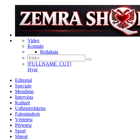
Video
Kontakt
Redaksia
[FULLNAME_CUT]
Hyni
Editorial
Speciale
Mendime
Intervista
Kulturë
Udhëpërshkrim
Faleminderit
Vërtetësi
Përjetësi
Sport
Shtesë