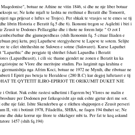
i Maqedonise", botuar ne Athine ne vitin 1846, si dhe ne nje liber botuar
theksojn se; Ne kohe mjaft te lashta ne rrethinat e Beratit dhe Tomorrit,
i nga prijesat e luftes se Trojes). Per shkak te vrasjes se te emes se tij
he librin Historia e Beratit fq.5 dhe 6). Ikonomi tregon se Aqilehti i biri i
je Zeusit te Dodones Pellazgjike dhe i thote ne forem lutje " O zot I
kembezbathur dhe gjumeperdheas (shih Ikonomin fq. 5 cituar Iliaden e
buan prej ketu, prej Lapatheve stergjysherve te Lapeve te sotem. Selijte
ore te cilet shtriheshin ne Suloven e sotme (Sulovaret). Kurse Lapathet
"Laparthic" dhe pergjate tij shtrihet fshati Lapardha i Beratit
res (Lapardheasit), i cili sic thame gjendet ne zonen e Beratit ku ka
 egzistojne ne
Vlore
dhe meritojne studim. Pas largimit nga krahina e
nga gjermanishtja nga Afrim Koci, botuar ne 1972 ne Mynih, dhe ribotuar ne
breti I Epirit pas beteja te Heraldese (280 B.C) kur degjoj luftetaret e tij
tu... NE MONEDHAT TE QYTETIT ILIRO-EPIRIOT TE ORIKUMIT DUKET NJE
te i Orikut. Nuk eshte rastesi udhetimi i Eqerem bej Vlores ne malin e
 broshure per Dodonen por fatkeqesisht ajo nuk eshte gjetur deri me sot.
 edhe nje fakt. Ishte Skenderbeu qe e riktheu shqiponjen e Zeusit perseri
m II, viti i botimit 1978, Filadelfia, SHBA, ne faqen 194 thuhet se; Ne
me dhe duke korrur nje fitore te shkelqyer mbi ta. Per fat te keq askund
tatore 1457 (shih fq.194)