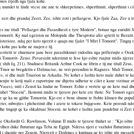
nos rrjedh nga fjala kohe.
 mundet te linde vecse me ane te shkrepetimes, shperthimit, shperthimi i cil
zeri dhe prandaj Zeeri, Zee, ishte zoti i pellazgeve. Kjo fjale Zaa, Zee u 
res me titull "Pellazget dhe Pasardhesit e tyre Modern", botuar nga euridi
i Tomorrit. Ky mal egziston ne Molopide dhe Thesprotia afer qytetit te Berati
sterioze, ndaj per keto njerzit e quajn me fjalet "I Miri I Tomorit". Tingu
n kohe pas kohe ne majen e tij.
tesitetit te zhurmave jane bere parashikimet (ndoshta nga prifterinjte e Orak
 Tomorrit- Zeusi. Pavarsisht nderrimit te fese kjo eshte ruajtur midis njerz
( shih fq, 211). Studiuesi Britanik Arthur Cook ne librin e tij me titull Zeu
mor ne bregdetin e Dalmacise, ne veri-perendim te Raguzes. Mali Tomor, ne 
es, si dhe
mali
Tmarion ne Arkadia. Ne kohet e lashta keto male duhet te kene
enjte te ketij
mali
e raportojne me dhjetra udhetar te cilet e kane vizituar at
Vases), miti i Zeusit ka lindur ne Tomorr. Eshte e vertete qe ne kete mal dhe
het "Stoceni". Ikonomi midis te tjerave per kete ere thote: Ne Tomorr egzist
e qe ka ne gjithe Tomorrin. Kjo ere e bene shume te ftohte klimen the popull
vjeter, mbrojtes i pleherimit dhe i arave te tokave bujqesore. Kete perendi n
e tingujt qe ka shkaktuar Stoceni, ne kohet e lashta jane pandehur si Zeri 
 te Oksfordit G. Rawlinson, Volume II midis te tjerave thuhet se : "Kjo isht
hen duke fluturuar nga Teba ne Egjipt. Ndersa njeri e vazhdoi fluturimin e tij
nd i shenjte per Zeusin. Njerezit e Dodones e kuptuan qe ky ishte nje mesazh