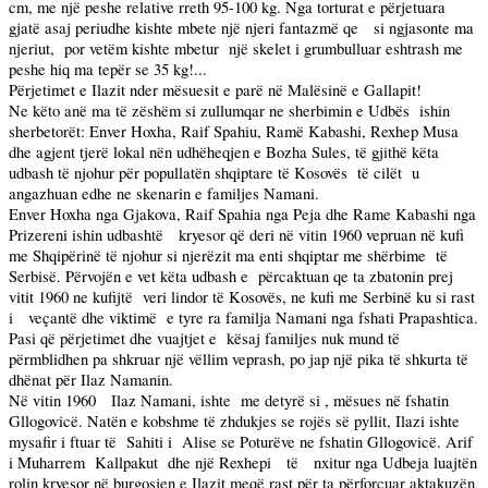
cm
, me një peshe relative rreth 95-
100 kg
. Nga torturat e përjetuara
gjatë asaj periudhe kishte mbete një njeri fantazmë qe
si ngjasonte ma
njeriut,
por vetëm kishte mbetur
një skelet i grumbulluar eshtrash me
peshe hiq ma tepër se
35 kg
!...
Përjetimet e Ilazit nder mësuesit e parë në Malësinë e Gallapit!
Ne këto anë ma të zëshëm si zullumqar ne sherbimin e Udbës
ishin
sherbetorët: Enver Hoxha, Raif Spahiu, Ramë Kabashi, Rexhep Musa
dhe agjent tjerë lokal nën udhëheqjen e Bozha Sules, të gjithë këta
udbash të njohur për popullatën shqiptare të Kosovës
të cilët
u
angazhuan edhe ne skenarin e familjes Namani.
Enver Hoxha nga Gjakova, Raif Spahia nga Peja dhe Rame Kabashi nga
Prizereni ishin udbashtë
kryesor që deri në vitin 1960 vepruan në kufi
me Shqipërinë të njohur si njerëzit ma enti shqiptar me shërbime
të
Serbisë. Përvojën e vet këta udbash e
përcaktuan qe ta zbatonin prej
vitit 1960 ne kufijtë
veri lindor të Kosovës, ne kufi me Serbinë ku si rast
i
veçantë dhe viktimë
e tyre ra familja Namani nga fshati Prapashtica.
Pasi që përjetimet dhe vuajtjet e
kësaj familjes nuk mund të
përmblidhen pa shkruar një vëllim veprash, po jap një pika të shkurta të
dhënat për Ilaz Namanin.
Në vitin 1960
Ilaz Namani, ishte
me detyrë si , mësues në fshatin
Gllogovicë. Natën e kobshme të zhdukjes se rojës së pyllit, Ilazi ishte
mysafir i ftuar të
Sahiti i
Alise se Poturëve ne fshatin Gllogovicë. Arif
i Muharrem
Kallpakut
dhe një Rexhepi
të
nxitur nga Udbeja luajtën
rolin kryesor në burgosjen e Ilazit meqë rast për ta përforcuar aktakuzën