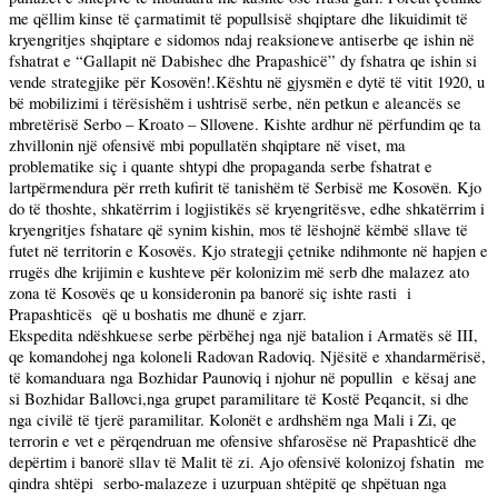
me qëllim kinse të çarmatimit të popullsisë shqiptare dhe likuidimit të
kryengritjes shqiptare e sidomos ndaj reaksioneve antiserbe qe ishin në
fshatrat e “Gallapit në Dabishec dhe Prapashicë” dy fshatra qe ishin si
vende strategjike për Kosovën!.Kështu në gjysmën e dytë të vitit 1920, u
bë mobilizimi i tërësishëm i ushtrisë serbe, nën petkun e aleancës se
mbretërisë Serbo – Kroato – Sllovene. Kishte ardhur në përfundim qe ta
zhvillonin një ofensivë mbi popullatën shqiptare në viset, ma
problematike siç i quante shtypi dhe propaganda serbe fshatrat e
lartpërmendura për rreth kufirit të tanishëm të Serbisë me Kosovën. Kjo
do të thoshte, shkatërrim i logjistikës së kryengritësve, edhe shkatërrim i
kryengritjes fshatare që synim kishin, mos të lëshojnë këmbë sllave të
futet në territorin e Kosovës. Kjo strategji çetnike ndihmonte në hapjen e
rrugës dhe krijimin e kushteve për kolonizim më serb dhe malazez ato
zona të Kosovës qe u konsideronin pa banorë siç ishte rasti
i
Prapashticës
që u boshatis me dhunë e zjarr.
Ekspedita ndëshkuese serbe përbëhej nga një batalion i Armatës së III,
qe komandohej nga koloneli Radovan Radoviq. Njësitë e xhandarmërisë,
të komanduara nga Bozhidar Paunoviq i njohur në popullin
e kësaj ane
si Bozhidar Ballovci,nga grupet paramilitare të Kostë Peqancit, si dhe
nga civilë të tjerë paramilitar. Kolonët e ardhshëm nga Mali i Zi, qe
terrorin e vet e përqendruan me ofensive shfarosëse në Prapashticë dhe
depërtim i banorë sllav të Malit të zi. Ajo ofensivë kolonizoj fshatin
me
qindra shtëpi
serbo-malazeze i uzurpuan shtëpitë qe shpëtuan nga