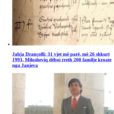
Jahja Drançolli: 31 vjet më parë, më 26 shkurt
1993, Milosheviq dëboi rreth 200 familje kroate
nga Janjeva