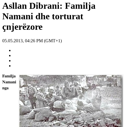
Asllan Dibrani: Familja
Namani dhe torturat
çnjerëzore
05.05.2013, 04:26 PM (GMT+1)
Familja
Namani
nga