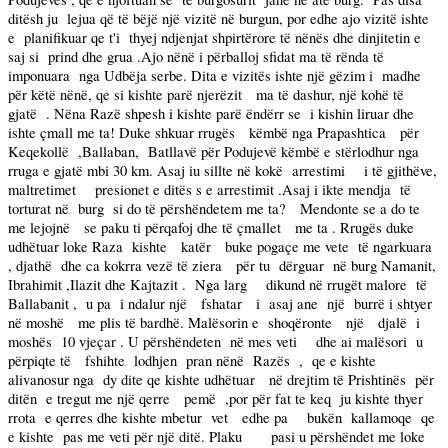
ditësh ju
lejua që të bëjë një vizitë në burgun, por edhe ajo vizitë ishte
e
planifikuar qe t'i
thyej ndjenjat shpirtërore të nënës dhe dinjitetin e
saj si
prind dhe grua .Ajo nënë i përballoj sfidat ma të rënda të
imponuara
nga Udbëja serbe. Dita e vizitës ishte një gëzim i
madhe
për këtë nënë, qe si kishte parë njerëzit
ma të dashur, një kohë të
gjatë
. Nëna Razë shpesh i kishte parë ëndërr se
i kishin liruar dhe
ishte çmall me ta! Duke shkuar rrugës
këmbë nga Prapashtica
për
Keqekollë
,Ballaban,
Batllavë për Podujevë këmbë e stërlodhur nga
rruga e gjatë mbi
30 km
. Asaj iu sillte në kokë
arrestimi
i të gjithëve,
maltretimet
presionet e ditës s e arrestimit .Asaj i ikte mendja
të
torturat në
burg
si do të përshëndetem me ta?
Mendonte se a do te
me lejojnë
se paku ti përqafoj dhe të çmallet
me ta . Rrugës duke
udhëtuar loke Raza
kishte
katër
buke pogaçe me vete
të ngarkuara
, djathë
dhe ca kokrra vezë të ziera
për tu
dërguar
në burg Namanit,
Ibrahimit ,Ilazit dhe Kajtazit .
Nga larg
dikund në rrugët malore
të
Ballabanit ,
u pa
i ndalur një
fshatar
i
asaj ane
një
burrë i shtyer
në moshë
me plis të bardhë. Malësorin e
shoqëronte
një
djalë
i
moshës
10 vjeçar . U përshëndeten
në mes veti
dhe ai malësori
u
përpiqte të
fshihte
lodhjen
pran nënë
Razës
,
qe e kishte
alivanosur nga
dy dite qe kishte udhëtuar
në drejtim të Prishtinës
për
ditën
e tregut me një qerre
pemë
,por për fat te keq
ju kishte thyer
rrota
e qerres dhe kishte mbetur
vet
edhe pa
bukën
kallamoqe
qe
e kishte
pas me veti për një ditë. Plaku
pasi u përshëndet me loke