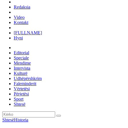
Redaksia
Video
Kontakt
[FULLNAME]
Hyni
Editorial
Speciale
Mendime
Intervista
Kulturë
Udhëpërshkrim
Faleminderit
Vërtetësi
Përjetësi
Sport
Shtesë
Shtesë
Historia