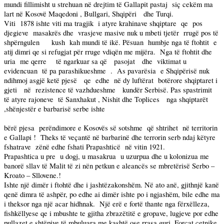
mundi fillimisht u strehuan në drejtim të Gallapit pastaj
siç cekëm ma
lart në Kosovë Maqedoni , Bullgari, Shqipëri
dhe Turqi.
Viti
1878 ishte viti ma tragjik
i atyre krahinave shqiptare
qe
pos
djegieve
masakrës dhe
vrasjeve masive nuk u mbeti tjetër
rrugë pos të
shpërngulen
kush
kah mundi të ikë. Pësuan
humbje nga të ftohtit
e
atij dimri qe si refugjat për rruge vdiqën me mijëra.
Nga të ftohtit dhe
uria
me qerre
të ngarkuar sa që
pasojat
dhe
viktimat u
evidencuan
të pa parashikueshme
.
As pavarësia
e Shqipërisë nuk
ndihmoj asgjë ketë pjesë
qe
edhe
në dy luftërat
botërore shqiptaret i
gjeti
në
rezistence të vazhdueshme
kundër Serbisë. Pas spastrimit
të atyre rajoneve
të Sanxhakut , Nishit dhe Toplices
nga shqiptarët
,shënjestër e barbarisë serbe ishte
bërë pjesa
perëndimore e Kosovës së sotshme
që shtrihet
në territorin
e Gallapi !
Theks të veçantë në barbarinë dhe terrorin serb ndaj këtyre
fshatrave
zënë edhe fshati Prapashticë
në vitin 1921.
Prapashtica u pre
u dogj, u masakrua
u uzurpua dhe u kolonizua me
banorë sllav të Malit të zi nën petkun e aleancës se mbretërisë Serbo –
Kroato – Sllovene.!
Ishte një dimër i ftohtë dhe i jashtëzakonshëm. Në ato anë, gjithnjë kanë
qenë dimra të ashpër, po edhe ai dimër ishte po i ngjashëm, bile edhe ma
i theksor nga një acar hidhnak.
Një erë e fortë thante nga fërxëlleza,
fishkëllyese qe i mbushte te gjitha zbrazëtitë e gropave, lugjeve por edhe
pullazet e shtëpive të mbuluara me kashtë ose rrasa guri. Forcat çetnike