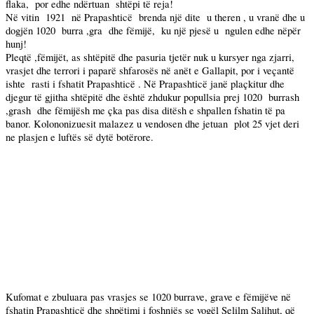
flaka,
por edhe ndërtuan
shtëpi të reja!
Në vitin
1921
në Prapashticë
brenda një dite
u theren , u vranë dhe u
dogjën 1020
burra ,gra
dhe fëmijë,
ku një pjesë u
ngulen edhe nëpër
hunj!
Pleqtë ,fëmijët, as shtëpitë dhe pasuria tjetër nuk u kursyer nga zjarri,
vrasjet dhe terrori i paparë shfarosës në anët e Gallapit, por i veçantë
ishte
rasti i fshatit Prapashticë . Në Prapashticë janë plaçkitur dhe
djegur të gjitha shtëpitë dhe është zhdukur popullsia prej 1020
burrash
,grash
dhe fëmijësh me çka pas disa ditësh e shpallen fshatin të pa
banor. Kolononizuesit malazez u vendosen dhe jetuan
plot 25 vjet deri
ne plasjen e luftës së dytë botërore.
Kufomat e zbuluara pas vrasjes se 1020 burrave, grave e fëmijëve në
fshatin Prapashticë dhe shpëtimi i foshnjës se vogël Selilm Salihut, që