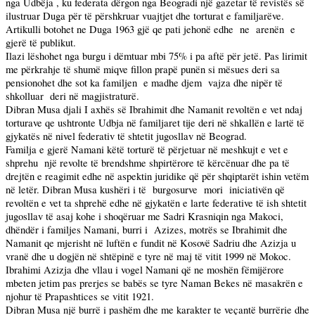
nga Udbëja , ku federata dërgon nga Beogradi një gazetar të revistës së
ilustruar Duga për të përshkruar vuajtjet dhe torturat e familjarëve.
Artikulli botohet ne Duga 1963 gjë qe pati jehonë edhe
ne
arenën
e
gjerë të publikut.
Ilazi lëshohet nga burgu i dëmtuar mbi 75% i pa aftë për jetë. Pas lirimit
me përkrahje të shumë miqve fillon prapë punën si mësues deri sa
pensionohet dhe sot ka familjen
e madhe djem
vajza dhe nipër të
shkolluar
deri në magjistraturë.
Dibran Musa djali I axhës së Ibrahimit dhe Namanit revoltën e vet ndaj
torturave qe ushtronte Udbja në familjaret tije deri në shkallën e lartë të
gjykatës në nivel federativ të shtetit jugosllav në Beograd.
Familja e gjerë Namani këtë torturë të përjetuar në meshkujt e vet e
shprehu
një revolte të brendshme shpirtërore të kërcënuar dhe pa të
drejtën e reagimit edhe në aspektin juridike që për shqiptarët ishin vetëm
në letër. Dibran Musa kushëri i të
burgosurve
mori
iniciativën që
revoltën e vet ta shprehë edhe në gjykatën e larte federative të ish shtetit
jugosllav të asaj kohe i shoqëruar me Sadri Krasniqin nga Makoci,
dhëndër i familjes Namani, burri i
Azizes, motrës se Ibrahimit dhe
Namanit qe mjerisht në luftën e fundit në Kosovë Sadriu dhe Azizja u
vranë dhe u dogjën në shtëpinë e tyre në maj të vitit 1999 në Mokoc.
Ibrahimi Azizja dhe vllau i vogel Namani që ne moshën fëmijërore
mbeten jetim pas prerjes se babës se tyre Naman Bekes në masakrën e
njohur të Prapashtices se vitit 1921.
Dibran Musa një burrë i pashëm dhe me karakter te veçantë burrërie dhe