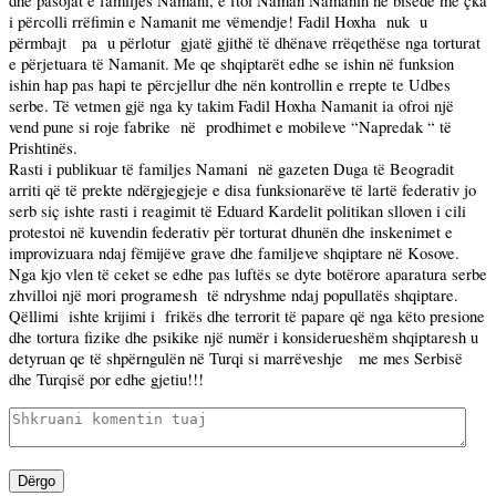
dhe pasojat e familjes Namani, e ftoi Naman Namanin në bisedë me çka
i përcolli rrëfimin e Namanit me vëmendje! Fadil Hoxha
nuk
u
përmbajt
pa
u përlotur
gjatë gjithë të dhënave rrëqethëse nga torturat
e përjetuara të Namanit. Me qe shqiptarët edhe se ishin në funksion
ishin hap pas hapi te përcjellur dhe nën kontrollin e rrepte te Udbes
serbe. Të vetmen gjë nga ky takim Fadil Hoxha Namanit ia ofroi një
vend pune si roje fabrike
në
prodhimet e mobileve “Napredak “ të
Prishtinës.
Rasti i publikuar të familjes Namani
në gazeten Duga të Beogradit
arriti që të prekte ndërgjegjeje e disa funksionarëve të lartë federativ jo
serb siç ishte rasti i reagimit të Eduard Kardelit politikan slloven i cili
protestoi në kuvendin federativ për torturat dhunën dhe inskenimet e
improvizuara ndaj fëmijëve grave dhe familjeve shqiptare në Kosove.
Nga kjo vlen të ceket se edhe pas luftës se dyte botërore aparatura serbe
zhvilloi një mori programesh
të ndryshme ndaj popullatës shqiptare.
Qëllimi
ishte krijimi i
frikës dhe terrorit të papare që nga këto presione
dhe tortura fizike dhe psikike një numër i konsiderueshëm shqiptaresh u
detyruan qe të shpërngulën në Turqi si marrëveshje
me mes Serbisë
dhe Turqisë por edhe gjetiu!!!
Dërgo