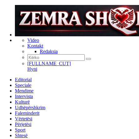
Video
Kontakt
Redaksia
[FULLNAME_CUT]
Hyni
Editorial
Speciale
Mendime
Intervista
Kulturë
Udhëpërshkrim
Faleminderit
Vërtetësi
Përjetësi
Sport
Shtesë