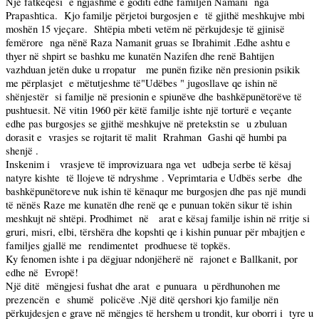
Një fatkeqësi
e ngjashme e goditi edhe familjen Namani
nga
Prapashtica.
Kjo familje përjetoi burgosjen e
të gjithë meshkujve mbi
moshën 15 vjeçare.
Shtëpia mbeti vetëm në përkujdesje të gjinisë
femërore
nga nënë Raza Namanit gruas se Ibrahimit .Edhe ashtu e
thyer në shpirt se bashku me kunatën Nazifen dhe renë Bahtijen
vazhduan jetën duke u rropatur
me punën fizike nën presionin psikik
me përplasjet
e mëtutjeshme të"Udëbes " jugosllave qe ishin në
shënjestër
si familje në presionin e spiunëve dhe bashkëpunëtorëve të
pushtuesit. Në vitin 1960 për këtë familje ishte një torturë e veçante
edhe pas burgosjes se gjithë meshkujve në pretekstin se
u zbuluan
dorasit e
vrasjes se rojtarit të malit
Rrahman
Gashi që humbi pa
shenjë .
Inskenim i
vrasjeve të improvizuara nga vet
udbeja serbe të kësaj
natyre kishte
të llojeve të ndryshme . Veprimtaria e Udbës serbe
dhe
bashkëpunëtoreve nuk ishin të kënaqur me burgosjen dhe pas një mundi
të nënës Raze me kunatën dhe renë qe e punuan tokën sikur të ishin
meshkujt në shtëpi. Prodhimet
në
arat e kësaj familje ishin në rritje si
gruri, misri, elbi, tërshëra dhe kopshti qe i kishin punuar për mbajtjen e
familjes gjallë me
rendimentet
prodhuese të topkës.
Ky fenomen ishte i pa dëgjuar ndonjëherë në
rajonet e Ballkanit, por
edhe në
Evropë!
Një ditë
mëngjesi fushat dhe arat
e punuara
u përdhunohen me
prezencën
e
shumë
policëve .Një ditë qershori kjo familje nën
përkujdesjen e grave në mëngjes të hershem u trondit, kur oborri i
tyre u