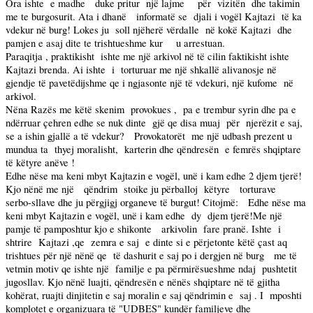
Ora ishte
e madhe
duke pritur
një lajme
për
vizitën
dhe takimin
me te burgosurit. Ata i dhanë
informatë se
djali i vogël Kajtazi
të ka
vdekur në burg! Lokes ju
soll njëherë vërdalle
në kokë Kajtazi
dhe
pamjen e asaj dite te trishtueshme kur
u arrestuan.
Paraqitja , praktikisht
ishte me një arkivol në të cilin faktikisht ishte
Kajtazi brenda. Ai ishte
i
torturuar me një shkallë alivanosje në
gjendje të pavetëdijshme qe i ngjasonte një të vdekuri, një kufome
në
arkivol.
Nëna Razës me këtë skenim
provokues ,
pa e trembur syrin dhe pa e
ndërruar çehren edhe se nuk dinte
gjë qe disa muaj
për
njerëzit e saj,
se a ishin gjallë a të vdekur?
Provokatorët
me një udbash prezent u
mundua ta
thyej moralisht,
karterin dhe qëndresën
e femrës shqiptare
të këtyre anëve !
Edhe nëse ma keni mbyt Kajtazin e vogël, unë i kam edhe 2 djem tjerë!
Kjo nënë me një
qëndrim
stoike ju përballoj
këtyre
torturave
serbo-sllave dhe ju përgjigj organeve të burgut! Citojmë:
Edhe nëse ma
keni mbyt Kajtazin e vogël, unë i kam edhe
dy
djem tjerë!Me një
pamje të pamposhtur kjo e shikonte
arkivolin
fare pranë. Ishte
i
shtrire
Kajtazi ,qe
zemra e saj
e dinte si e përjetonte këtë çast aq
trishtues për një nënë qe
të dashurit e saj po i dergjen në burg
me të
vetmin motiv qe ishte një
familje e pa përmirësueshme ndaj
pushtetit
jugosllav. Kjo nënë luajti, qëndresën e nënës shqiptare në të gjitha
kohërat, ruajti dinjitetin e saj moralin e saj qëndrimin e
saj . I
mposhti
komplotet e organizuara të "UDBES" kundër familjeve dhe