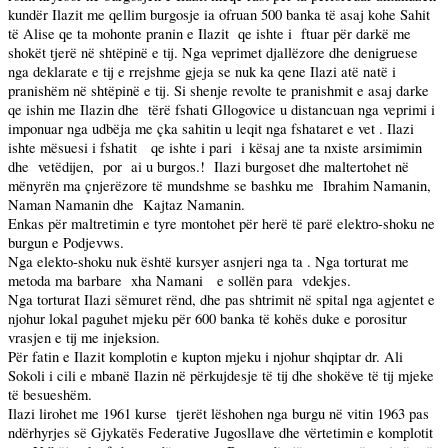
kundër Ilazit me qellim burgosje ia ofruan 500 banka të asaj kohe Sahit
të Alise qe ta mohonte pranin e Ilazit
qe ishte i
ftuar për darkë me
shokët tjerë në shtëpinë e tij. Nga veprimet djallëzore dhe denigruese
nga deklarate e tij e rrejshme gjeja se nuk ka qene Ilazi atë natë i
pranishëm në shtëpinë e tij. Si shenje revolte te pranishmit e asaj darke
qe ishin me Ilazin dhe
tërë fshati Gllogovice u distancuan nga veprimi i
imponuar nga udbëja me çka sahitin u leqit nga fshataret e vet . Ilazi
ishte mësuesi i fshatit
qe ishte i pari
i kësaj ane ta nxiste arsimimin
dhe
vetëdijen,
por
ai u burgos.!
Ilazi burgoset dhe maltertohet në
mënyrën ma çnjerëzore të mundshme se bashku me
Ibrahim Namanin,
Naman Namanin dhe
Kajtaz Namanin.
Enkas për maltretimin e tyre montohet për herë të parë elektro-shoku ne
burgun e Podjevws.
Nga elekto-shoku nuk është kursyer asnjeri nga ta . Nga torturat me
metoda ma barbare
xha Namani
e sollën para
vdekjes.
Nga torturat Ilazi sëmuret rënd, dhe pas shtrimit në spital nga agjentet e
njohur lokal paguhet mjeku për 600 banka të kohës duke e porositur
vrasjen e tij me injeksion.
Për fatin e Ilazit komplotin e kupton mjeku i njohur shqiptar dr. Ali
Sokoli i cili e mbanë Ilazin në përkujdesje të tij dhe shokëve të tij mjeke
të besueshëm.
Ilazi lirohet me 1961 kurse
tjerët lëshohen nga burgu në vitin 1963 pas
ndërhyrjes së Gjykatës Federative Jugosllave dhe vërtetimin e komplotit