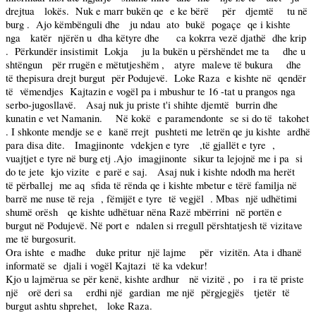
drejtua
lokës.
Nuk e marr bukën qe
e ke bërë
për
djemtë
tu në
burg .
Ajo këmbënguli dhe
ju ndau
ato
bukë
pogaçe
qe i kishte
nga
katër
njërën u
dha këtyre dhe
ca kokrra vezë djathë
dhe krip
.
Përkundër insistimit
Lokja
ju la bukën u përshëndet me ta
dhe u
shtëngun
për rrugën e mëtutjeshëm ,
atyre
maleve të bukura
dhe
të thepisura drejt burgut
për Podujevë.
Loke Raza
e kishte në
qendër
të
vëmendjes
Kajtazin e vogël pa i mbushur te 16 -tat u prangos nga
serbo-jugosllavë.
Asaj nuk ju priste t'i shihte djemtë
burrin dhe
kunatin e vet Namanin.
Në kokë
e paramendonte
se si do të
takohet
. I shkonte mendje se e
kanë rrejt
pushteti me letrën qe ju kishte
ardhë
para disa dite.
Imagjinonte
vdekjen e tyre
,të gjallët e tyre
,
vuajtjet e tyre në burg etj .Ajo
imagjinonte
sikur ta lejojnë me i pa
si
do te jete
kjo vizite
e parë e saj.
Asaj nuk i kishte ndodh ma herët
të përballej
me aq
sfida të rënda qe i kishte mbetur e tërë familja në
barrë me nuse të reja
, fëmijët e tyre
të vegjël
. Mbas
një udhëtimi
shumë orësh
qe kishte udhëtuar nëna Razë mbërrini
në portën e
burgut në Podujevë. Në port e
ndalen si rregull përshtatjesh të vizitave
me të burgosurit.
Ora ishte
e madhe
duke pritur
një lajme
për
vizitën. Ata i dhanë
informatë se
djali i vogël Kajtazi
të ka vdekur!
Kjo u lajmërua se për kenë, kishte ardhur
në vizitë , po
i ra të priste
një
orë deri sa
erdhi një
gardian
me një
përgjegjës
tjetër
të
burgut ashtu shprehet,
loke Raza.