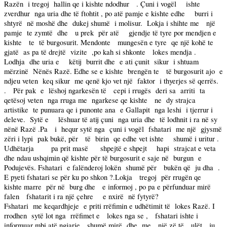
Razën
i tregoj
hallin qe i kishte ndodhur
. Çuni i vogël
ishte
zverdhur
nga uria dhe të ftohtit , po atë pamje e kishte edhe
burri i
shtyrë
në moshë dhe
dukej shumë
i molisur.
Lokja i shihte me
një
pamje
te zymtë
dhe
u prek
për atë
gjendje të tyre por mendjen e
kishte
te
të burgosurit. Mendonte
mungesën e tyre
qe një kohë te
gjatë
as pa të drejtë
vizite
,po kah si shkonte
lokes mendja .
Lodhja
dhe uria e
këtij
burrit dhe
e ati çunit
sikur
i shtuam
mërzinë
Nënës Razë. Edhe se e kishte
brengën te
të burgosurit ajo
e
ndjeu veten
keq sikur
me qenë kjo vet një
faktor
i thyerjes së qerrës.
.
Për pak
e
lëshoj ngarkesën të
cepi i rrugës
deri sa
arriti
ta
qetësoj veten
nga rruga me
ngarkese qe kishte
ne
dy strajca
artistike
te punuara qe i punonte ana
e Gallapit
nga leshi
i tjerrur i
deleve.
Sytë e
lëshuar të atij çuni
nga uria dhe
të lodhnit i ra në sy
nënë Razë .Pa
i
hequr sytë nga
çuni i vogël
fshatari
me një
gjysmë
zëri i lypi
pak bukë, për
të
birin
qe edhe vet ishte
shumë i uritur .
Udhëtarja
pa prit masë
shpejtë e shpejt
hapi
strajcat e veta
dhe ndau ushqimin që kishte për të burgosurit e saje në
burgun
e
Podujevës. Fshatari
e falënderoj lokën
shumë për
bukën që
ju dha
.
E pyeti fshatari se për ku po shkon ?.Lokja
tregoj
për rrugën qe
kishte marre
për në
burg dhe
e informoj , po pa e përfunduar mirë
falen
fshatarit i ra një çehre
e nxirë
në fytyrë?
Fshatari
me keqardhjeje
e priti rrëfimin e udhëtimit të
lokes Razë. I
rrodhen
sytë lot nga
rrëfimet e
lokes nga se ,
fshatari ishte i
informuar mbi atë ngjarje
shumë mirë
dhe
me
një zë të
ulët
ju