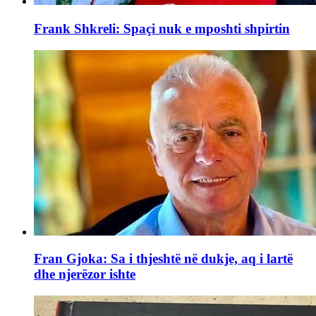
Frank Shkreli: Spaçi nuk e mposhti shpirtin
Fran Gjoka: Sa i thjeshtë në dukje, aq i lartë
dhe njerëzor ishte