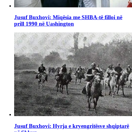
Jusuf Buxhovi: Miqësia me SHBA-të filloi në
prill 1990 në Uashington
Jusuf Buxhovi: Hyrja e kryengritësve shqiptarë