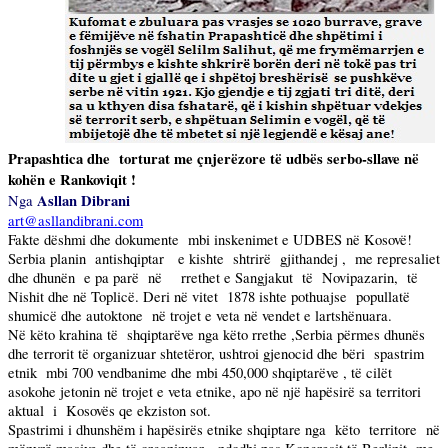
Prapashtica dhe
torturat me çnjerëzore të udbës serbo-sllave në
kohën e Rankoviqit !
Asllan Dibrani
Nga
art@asllandibrani.com
Fakte dëshmi dhe dokumente
mbi inskenimet e UDBES në Kosovë!
Serbia planin
antishqiptar
e kishte
shtrirë
gjithandej ,
me represaliet
dhe dhunën
e pa parë
në
rrethet e Sangjakut
të
Novipazarin,
të
Nishit dhe në Toplicë. Deri në vitet
1878 ishte pothuajse
popullatë
shumicë dhe autoktone
në trojet e veta në vendet e lartshënuara.
Në këto krahina të
shqiptarëve nga këto rrethe ,Serbia përmes dhunës
dhe terrorit të organizuar shtetëror, ushtroi gjenocid dhe bëri
spastrim
etnik
mbi 700 vendbanime dhe mbi 450,000 shqiptarëve , të cilët
asokohe jetonin në trojet e veta etnike, apo në një hapësirë sa territori
aktual
i
Kosovës qe ekziston sot.
Spastrimi i dhunshëm i hapësirës etnike shqiptare nga
këto
territore
në