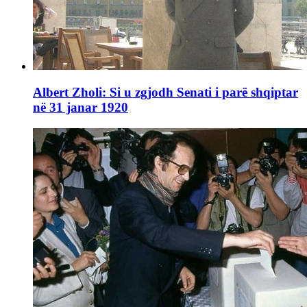
Albert Zholi: Si u zgjodh Senati i parë shqiptar
në 31 janar 1920