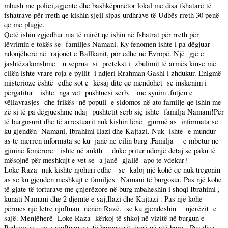
mbush me polici,agjente dhe bashkëpunëtor lokal me disa fshatarë të
fshatrave për rreth qe kishin sjell sipas urdhrave të Udbës rreth 30 penë
qe me plugje.
Qetë ishin zgjedhur ma të mirët qe ishin në fshatrat për rreth për
lëvrimin e tokës se
familjes Namani. Ky fenomen ishte i pa dëgjuar
ndonjëherë në
rajonet e Ballkanit, por edhe në Evropë. Një
gjë e
jashtëzakonshme
u veprua
si
pretekst i
zbulimit të armës kinse më
cilën ishte vrare roja e pyllit
i ndjeri Rrahman Gashi i zhdukur. Enigmë
misterioze është
edhe sot e
kësaj dite qe mendohet
se inskenim i
përgatitur
ishte
nga vet
pushtuesi serb,
me synim ,futjen e
vëllavrasjes
dhe frikës
në popull
e sidomos në ato familje qe ishin me
zë si të pa dëgjueshme ndaj
pushtetit serb siç ishte
familja Namani!Për
të burgosurit dhe të arrestuarit nuk kishin lënë
gjurmë as
informata se
ku gjendën
Namani, Ibrahimi Ilazi dhe Kajtazi. Nuk
ishte
e mundur
as te merren informata se ku
janë ne cilin burg .Familja
e mbetur ne
gjininë femërore
ishte në ankth
duke pritur ndonjë detaj se paku të
mësojnë për meshkujt e vet se
a janë
gjallë
apo te vdekur?
Loke Raza
nuk kishte njohuri edhe
se
kaloj një kohë qe nuk tregonin
as se ku gjenden meshkujt e familjes _Namani të burgosur. Pas një kohe
të gjate të torturave me çnjerëzore në burg mbaheshin i shoqi Ibrahimi ,
kunati Namani dhe 2 djemtë e saj,Ilazi dhe Kajtazi . Pas një kohe
përmes një letre njoftuan
nënën Razë,
se ku gjendeshin
njerëzit
e
sajë. Menjëherë
Loke Raza
kërkoj të shkoj në vizitë në burgun e
Podujevës , qe e njoftuan se
të burgosurit
janë në atë burg.
Pas disa