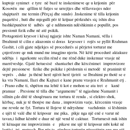
kuptoje synimet
e tyre
në bazë te inskenimeve qe u krijonin
për
Kosovën
me
qëllim të futjes se urrejtjes dhe vëllavrasjes nder
shqiptarët
me termin (Përçaj dhe sundo) .Inskenime të tilla krijonin
paqartësi , huti dhe mjegulli për të krijuar përkrahës siç ishin disa
bashkëpunëtor të
udbës
që e ndihmonin ndëshkimin e popullit, pos
presionit fizik edhe në atë psikik.
Protagonisti kryesor i kësaj ngjarje ishte Naman Namani, vëlla i
Ibrahimit të cilin e akuzonin si doras
kryesoer i
rojës se pyllit Rrahman
Gashit, i cili gjate ndjekjes së procedurës ai përjetoi torturat me
çnjerëzore qe nuk mund me imagjino njeriu. Në këtë procedurë aktakuze
udëbja
i
ngarkonte secilin rënd e me rënd duke inskenuar vrasje në
marrëveshje. Gjatë hetuesisë
shantazhet dhe kërcënimet
imprrovizore
dejtë presioneve
fizike dhe psikike i përdornin si metodë
të pranimit të
veprës
, duke
ju thënë herë njërit herë tjetrit
se Ibrahimi po thotë se e
ka vra Namani, Ilazi dhe Kajtazi e kane pranu vrasjen e Rrahmanit etj .
- Prano edhe ti, shpëton ma lehtë ti kot e mohon se ata tret
e
kanë
pranuar
. Presione të tilla dhe “argumente” të ngjashme Namanit i
sillnin çdo ditë të shoqëruara me tortura të renda , si elektro shok,
kërbaç, nuk je të thonjve me dana , improvizim varje, kërcenim vrasje
me revole ne fyt. Tortura të llojeve të ndryshme
vazhdonin
si lëshimin
e ujët të valë dhe të kriposur
me pika,
pikje nga një enë e varur në
tavan,i lidhur këmbë e duar në një vend të caktuar.
Torturuesit nuk ishin
të kënaqur me improvizimin
e
pikave me ujë të kriposur mbi kokë në
lartësi
tri
metrash. Por për ta
rënduar torturën përgatitnin ene me ujë