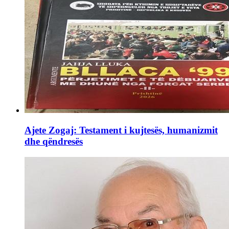
Ajete Zogaj: Testament i kujtesës, humanizmit
dhe qëndresës