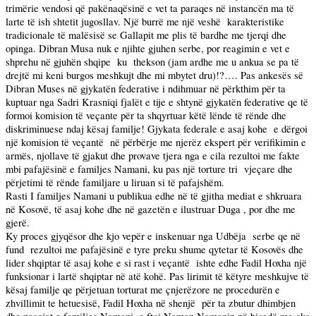
trimërie vendosi që pakënaqësinë e vet ta paraqes në instancën ma të
larte të ish shtetit jugosllav. Një burrë me një veshë
karakteristike
tradicionale të malësisë se Gallapit me plis të bardhe me tjerqi dhe
opinga. Dibran Musa nuk e njihte gjuhen serbe, por reagimin e vet e
shprehu në gjuhën shqipe
ku
thekson (jam ardhe me u ankua se pa të
drejtë mi keni burgos meshkujt dhe mi mbytet dru)!?…. Pas ankesës së
Dibran Muses në gjykatën federative i ndihmuar në përkthim për ta
kuptuar nga Sadri Krasniqi fjalët e tije e shtynë gjykatën federative qe të
formoi komision të veçante për ta shqyrtuar këtë lënde të rënde dhe
diskriminuese ndaj kësaj familje! Gjykata federale e asaj kohe
e dërgoi
një komision të veçantë
në përbërje me njerëz ekspert për verifikimin e
armës, njollave të gjakut dhe provave tjera nga e cila rezultoi me fakte
mbi pafajësinë e familjes Namani, ku pas një torture tri
vjeçare dhe
përjetimi të rënde familjare u liruan si të pafajshëm.
Rasti I familjes Namani u publikua edhe në të gjitha mediat e shkruara
në Kosovë, të asaj kohe dhe në gazetën e ilustruar Duga , por dhe me
gjerë.
Ky proces gjyqësor dhe kjo vepër e inskenuar nga Udbëja
serbe qe në
fund
rezultoi me pafajësinë e tyre preku shume qytetar të Kosovës dhe
lider shqiptar të asaj kohe e si rast i veçantë
ishte edhe Fadil Hoxha një
funksionar i lartë shqiptar në atë kohë. Pas lirimit të këtyre meshkujve të
kësaj familje qe përjetuan torturat me çnjerëzore ne procedurën e
zhvillimit te hetuesisë, Fadil Hoxha në shenjë
për ta zbutur dhimbjen