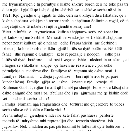
me frymëmarrjen e tij përmbys e kishte shkrirë borën deri në tokë pas tri
dite u gjet i gjallë qe i shpëtoj breshërisë
se pushkëve serbe në vitin
1921. Kjo gjendje e tij zgjati tri ditë, deri sa u kthyen disa fshatarë, që i
kishin shpëtuar vdekjes së terrorit serb, e shpëtuan Selimin e vogël, që të
mbijetojë dhe të mbetet si një legjendë e kësaj ane!
Vitet
e luftës
e
zyrtarizuan
kufirin shqiptaro- serb
në zonat ku
përkufizohej me Serbinë. Me rastin e vendosjes së Ushtrisë shqiptare
nëpër zonat kufitare që e ndante
edhe Prapashticën
me Serbinë i
frikësoj
kolonët serb dhe ikën
gjatë luftës se dytë botërore. Në këtë
fshat
dhe rajonin e Gallapit
këto reprezalje e ndoqën
edhe pas
luftës së dytë
botërore
si rast i veçanet ishte
aksioni in armëve
, ai
i hapjes se shkollave
shqipe
që hasën në rezistencë , por edhe
përndjekja e
njerëzve dhe
familjeve të
veçanta siç është rasti
i
familjes
Namani.
Udbeja jugosllave
beri një terror të pa parë
kundër kësaj
familje
gjëja se
ishte
kryese e një
vrasje
të
Rrahman Gashit , rojtar i malit që humbi pa shenjë. Edhe sot e kësaj dite
është enigmë dhe rast i pa
zbuluar dhe i pa
gjurmuar me qe kishin dorë
vet
pushteti
serbo- sllav!
Familja
Namani nga Prapashtica dhe
torturat me çnjerëzore të udbës
serbo-sllave në kohën e Rankoviqit !
Për ta mbajtur
gjendjen e nder në këtë fshat pushtuesi
përdorte
metoda të
ndryshme mbi reprezaljet dhe
terrorin shtetëror
ish
jugosllav. Nuk u ndalen as pas përfundimit të luftës së dytë botërore
.