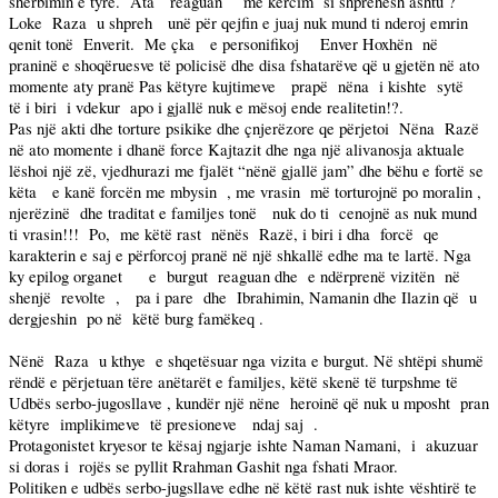
shërbimin e tyre.
Ata
reaguan
me kërcim
si shprehesh ashtu ?
Loke
Raza
u shpreh
unë për qejfin e juaj nuk mund ti nderoj emrin
qenit tonë
Enverit.
Me çka
e personifikoj
Enver Hoxhën
në
praninë e shoqëruesve të policisë dhe disa fshatarëve që u gjetën në ato
momente aty pranë Pas këtyre kujtimeve
prapë
nëna
i kishte
sytë
të i biri
i vdekur
apo i gjallë nuk e mësoj ende realitetin!?.
Pas një akti dhe torture psikike dhe çnjerëzore qe përjetoi
Nëna
Razë
në ato momente i dhanë force Kajtazit dhe nga një alivanosja aktuale
lëshoi një zë, vjedhurazi me fjalët “nënë gjallë jam” dhe bëhu e fortë se
këta
e kanë forcën me mbysin
, me vrasin
më torturojnë po moralin ,
njerëzinë
dhe traditat e familjes tonë
nuk do ti
cenojnë as nuk mund
ti vrasin!!!
Po,
me këtë rast
nënës
Razë, i biri i dha
forcë
qe
karakterin e saj e përforcoj pranë në një shkallë edhe ma te lartë. Nga
ky epilog organet
e
burgut
reaguan dhe
e ndërprenë vizitën
në
shenjë
revolte
,
pa i pare
dhe
Ibrahimin, Namanin dhe Ilazin që
u
dergjeshin
po në
këtë burg famëkeq .
Nënë
Raza
u kthye
e shqetësuar nga vizita e burgut. Në shtëpi shumë
rëndë e përjetuan tëre anëtarët e familjes, këtë skenë të turpshme të
Udbës serbo-jugosllave , kundër një nëne
heroinë që nuk u mposht
pran
këtyre
implikimeve
të presioneve
ndaj saj
.
Protagonistet kryesor te kësaj ngjarje ishte Naman Namani,
i
akuzuar
si doras i
rojës se pyllit Rrahman Gashit nga fshati Mraor.
Politiken e udbës serbo-jugsllave edhe në këtë rast nuk ishte vështirë te