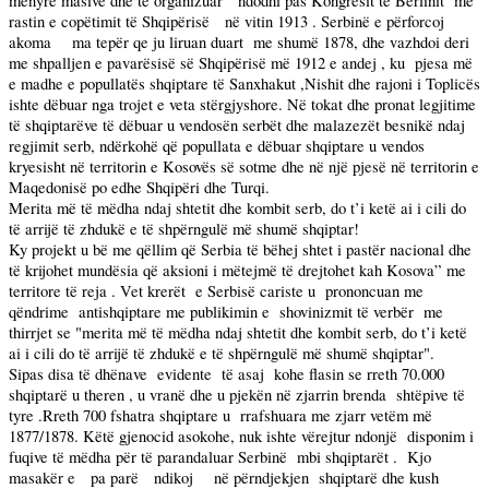
mënyrë masive dhe të organizuar
ndodhi pas Kongresit të Berlinit
me
rastin e copëtimit të Shqipërisë
në vitin 1913 . Serbinë e përforcoj
akoma
ma tepër qe ju liruan duart
me shumë 1878, dhe vazhdoi deri
me shpalljen e pavarësisë së Shqipërisë më 1912 e andej , ku
pjesa më
e madhe e popullatës shqiptare të Sanxhakut ,Nishit dhe rajoni i Toplicës
ishte dëbuar nga trojet e veta stërgjyshore. Në tokat dhe pronat legjitime
të shqiptarëve të dëbuar u vendosën serbët dhe malazezët besnikë ndaj
regjimit serb, ndërkohë që popullata e dëbuar shqiptare u vendos
kryesisht në territorin e Kosovës së sotme dhe në një pjesë në territorin e
Maqedonisë po edhe Shqipëri dhe Turqi.
Merita më të mëdha ndaj shtetit dhe kombit serb, do t’i ketë ai i cili do
të arrijë të zhdukë e të shpërngulë më shumë shqiptar!
Ky projekt u bë me qëllim që Serbia të bëhej shtet i pastër nacional dhe
të krijohet mundësia që aksioni i mëtejmë të drejtohet kah Kosova” me
territore të reja . Vet krerët
e Serbisë cariste u
prononcuan me
qëndrime
antishqiptare me publikimin e
shovinizmit të verbër
me
thirrjet se "merita më të mëdha ndaj shtetit dhe kombit serb, do t’i ketë
ai i cili do të arrijë të zhdukë e të shpërngulë më shumë shqiptar".
Sipas disa të dhënave
evidente
të asaj
kohe flasin se rreth 70.000
shqiptarë u theren , u vranë dhe u pjekën në zjarrin brenda
shtëpive të
tyre .Rreth 700 fshatra shqiptare u
rrafshuara me zjarr vetëm më
1877/1878. Këtë gjenocid asokohe, nuk ishte vërejtur ndonjë
disponim i
fuqive të mëdha për të parandaluar Serbinë
mbi shqiptarët .
Kjo
masakër e
pa parë
ndikoj
në përndjekjen
shqiptarë dhe kush