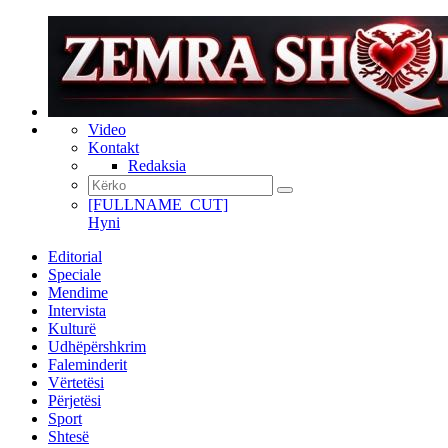
Video
Kontakt
Redaksia
[FULLNAME_CUT]
Hyni
Editorial
Speciale
Mendime
Intervista
Kulturë
Udhëpërshkrim
Faleminderit
Vërtetësi
Përjetësi
Sport
Shtesë