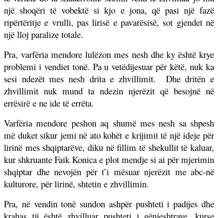
një shoqëri të vobektë si kjo e jona, që pasi një fazë
ripërtëritje e vrulli, pas lirisë e pavarësisë, sot gjendet në
një lloj paralize totale.
Pra, varfëria mendore lulëzon mes nesh dhe ky është krye
problemi i vendiet tonë. Pa u vetëdijesuar për këtë, nuk ka
sesi ndezët mes nesh drita e zhvillimit.
Dhe dritën e
zhvillimit nuk mund ta ndezin njerëzit që besojnë në
errësirë e ne ide të errëta.
Varfëria mendore peshon aq shumë mes nesh sa shpesh
më duket sikur jemi në ato kohët e krijimit të një ideje për
lirinë mes shqiptarëve, diku në fillim të shekullit të kaluar,
kur shkruante Faik Konica e plot mendje si ai për mjerimin
shqiptar dhe nevojën për t’i mësuar njerëzit me abc-në
kulturore, për lirinë, shtetin e zhvillimin.
Pra, në vendin tonë sundon ashpër pushteti i padijes dhe
krahas tij është zhvilluar pushteti i gënjeshtrave, kurse