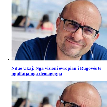
Ndue Ukaj: Nga vizioni evropian i Rugovës te
ngulfatja nga demagogjia