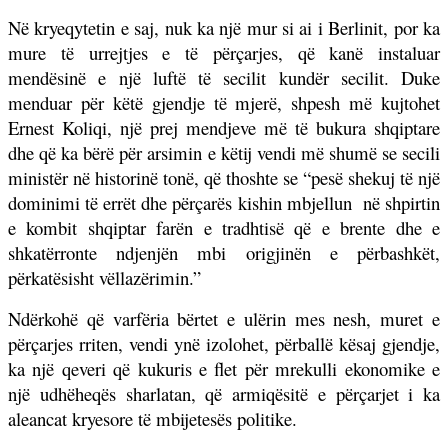
Në kryeqytetin e saj, nuk ka një mur si ai i Berlinit, por ka
mure të urrejtjes e të përçarjes, që kanë instaluar
mendësinë e një luftë të secilit kundër secilit. Duke
menduar për këtë gjendje të mjerë, shpesh më kujtohet
Ernest Koliqi, një prej mendjeve më të bukura shqiptare
dhe që ka bërë për arsimin e këtij vendi më shumë se secili
ministër në historinë tonë, që thoshte se “pesë shekuj të një
dominimi të errët dhe përçarës kishin mbjellun
në shpirtin
e kombit shqiptar farën e tradhtisë që e brente dhe e
shkatërronte ndjenjën mbi origjinën e përbashkët,
përkatësisht vëllazërimin.”
Ndërkohë që varfëria bërtet e ulërin mes nesh, muret e
përçarjes rriten, vendi ynë izolohet, përballë kësaj gjendje,
ka një qeveri që kukuris e flet për mrekulli ekonomike e
një udhëheqës sharlatan, që armiqësitë e përçarjet i ka
aleancat kryesore të mbijetesës politike.