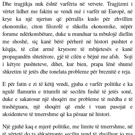
Dhe tragjikja nuk është varfëria në vetvete. Tragjizmi i
vërtet lidhet me faktin se vendi më i varfër në Europë, në
krye ka një njeriun që përrallis kudo për zhvillim
ekonomike, citon filozofë e shkolla ekonomike, nëpër
forume ndërkombëtare, duke u munduar ta mbulojë diellin
me shoshë, siç kanë bërë përherë në histori pushtet e
këqija, të cilat armë kryesore të mbijetesës e kanë
propagandën shtetërore, gjë të cilën e bëjnë me afsh.
Soji
i këtyre pushteteve, dihet, kur bien, prapa lënë shumë
shkretim të jetës dhe tonelata probleme për breznitë e reja.
E për fatin e zi të këtij vendi, gjuha e varfër politike e ka
ngulë flamurin e triumfit në secilën fushë të jetës sonë,
duke e sakatosur një shoqëri me probleme të mëdha e të
trashëguara, një shoqëri që ende i vuan pasojat e
aksidenteve të tmerrshme që ka pësuar në histori.
Një gjuhë kaq e mjerë politike, me limite të tmerrshme, në
të vërtetë do ta shkaërronte secilin vend të zhvilluar jo ma