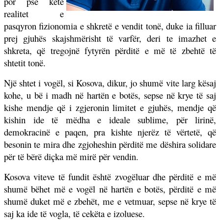
por pse këtë
realitet e
pasqyron fizionomia e shkretë e vendit tonë, duke ia filluar
prej gjuhës skajshmërisht të varfër, deri te imazhet e
shkreta, që tregojnë fytyrën përditë e më të zbehtë të
shtetit tonë.
Një shtet i vogël, si Kosova, dikur, jo shumë vite larg kësaj
kohe, u bë i madh në hartën e botës, sepse në krye të saj
kishe mendje që i zgjeronin limitet e gjuhës, mendje që
kishin ide të mëdha e ideale sublime, për lirinë,
demokracinë e paqen, pra kishte njerëz të vërtetë, që
besonin te mira dhe zgjoheshin përditë me dëshira solidare
për të bërë diçka më mirë për vendin.
Kosova viteve të fundit është zvogëluar dhe përditë e më
shumë bëhet më e vogël në hartën e botës, përditë e më
shumë duket më e zbehët, me e vetmuar, sepse në krye të
saj ka ide të vogla, të cekëta e izoluese.