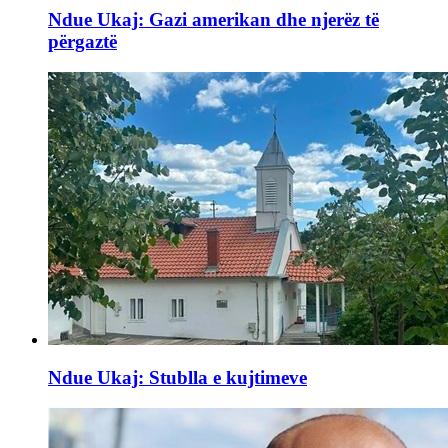
Ndue Ukaj: Gazi amerikan dhe njerëz të
përgaztë
Ndue Ukaj: Stublla e kujtimeve