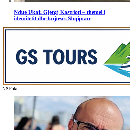
Ndue Ukaj: Gjergj Kastrioti – themel i
identitetit dhe kujtesës Shqiptare
Në Fokus