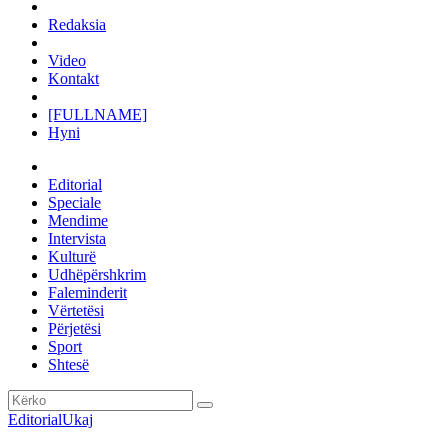
Redaksia
Video
Kontakt
[FULLNAME]
Hyni
Editorial
Speciale
Mendime
Intervista
Kulturë
Udhëpërshkrim
Faleminderit
Vërtetësi
Përjetësi
Sport
Shtesë
Editorial
Ukaj