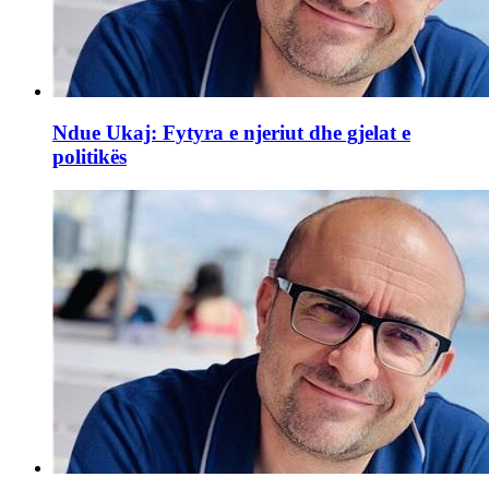
Ndue Ukaj: Fytyra e njeriut dhe gjelat e
politikës