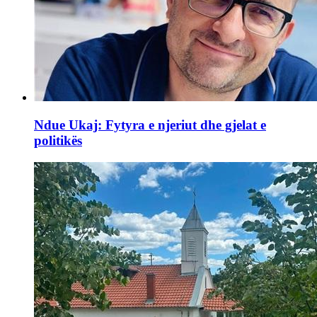
Ndue Ukaj: Fytyra e njeriut dhe gjelat e
politikës