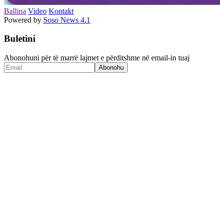
Ballina
Video
Kontakt
Powered by
Soso News 4.1
Buletini
Abonohuni për të marrë lajmet e përditshme në email-in tuaj
Abonohu