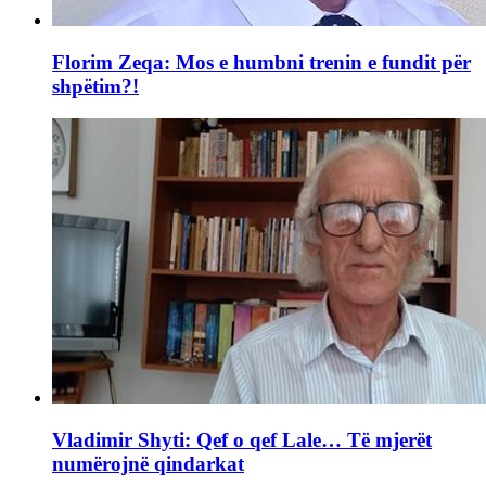
Florim Zeqa: Mos e humbni trenin e fundit për
shpëtim?!
Vladimir Shyti: Qef o qef Lale… Të mjerët
numërojnë qindarkat