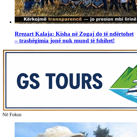
Rrezart Kalaja: Kisha në Zogaj do të ndërtohet
– trashëgimia jonë nuk mund të fshihet!
Në Fokus