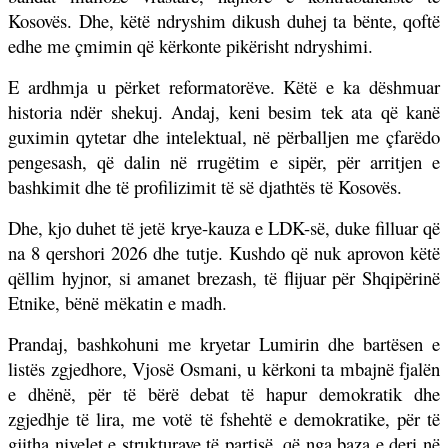
Kosovës. Dhe, këtë ndryshim dikush duhej ta bënte, qoftë
edhe me çmimin që kërkonte pikërisht ndryshimi.
E ardhmja u përket reformatorëve. Këtë e ka dëshmuar
historia ndër shekuj. Andaj, keni besim tek ata që kanë
guximin qytetar dhe intelektual, në përballjen me çfarëdo
pengesash, që dalin në rrugëtim e sipër, për arritjen e
bashkimit dhe të profilizimit të së djathtës të Kosovës.
Dhe, kjo duhet të jetë krye-kauza e LDK-së, duke filluar që
na 8 qershori 2026 dhe tutje. Kushdo që nuk aprovon këtë
qëllim hyjnor, si amanet brezash, të flijuar për Shqipërinë
Etnike, bënë mëkatin e madh.
Prandaj, bashkohuni me kryetar Lumirin dhe bartësen e
listës zgjedhore, Vjosë Osmani, u kërkoni ta mbajnë fjalën
e dhënë, për të bërë debat të hapur demokratik dhe
zgjedhje të lira, me votë të fshehtë e demokratike, për të
gjitha nivelet e strukturave të partisë, që nga baza e deri në