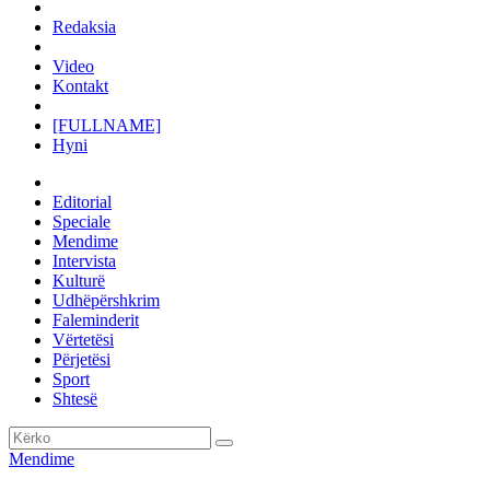
Redaksia
Video
Kontakt
[FULLNAME]
Hyni
Editorial
Speciale
Mendime
Intervista
Kulturë
Udhëpërshkrim
Faleminderit
Vërtetësi
Përjetësi
Sport
Shtesë
Mendime