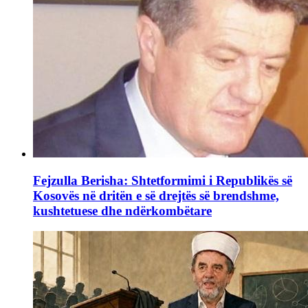
Fejzulla Berisha: Shtetformimi i Republikës së
Kosovës në dritën e së drejtës së brendshme,
kushtetuese dhe ndërkombëtare