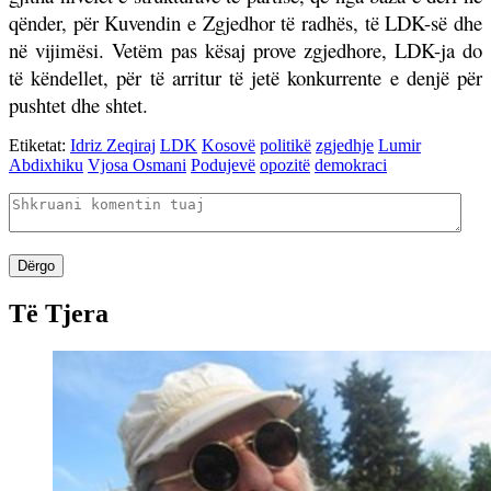
qënder, për Kuvendin e Zgjedhor të radhës, të LDK-së dhe
në vijimësi. Vetëm pas kësaj prove zgjedhore, LDK-ja do
të këndellet, për të arritur të jetë konkurrente e denjë për
pushtet dhe shtet.
Etiketat:
Idriz Zeqiraj
LDK
Kosovë
politikë
zgjedhje
Lumir
Abdixhiku
Vjosa Osmani
Podujevë
opozitë
demokraci
Dërgo
Të Tjera