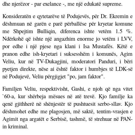
dhe njerëzor - par exelance -, me një edukatë supreme.
Konsideratën e qytetarëve të Podujevës, për Dr. Ekremin e
dëshmuan në garën e parë përballëse për kryetar komune
me Shpejtim Bulliqin, diferenca ishte vetëm 1.5 %.
Ndërkohë që ishte një angazhim enorme jo vetëm i LVV,
por edhe i një pjese nga klani i Isa Mustafës. Këtë e
pranon edhe ish-kryetari i suksesshëm i komunës, Agim
Veliu, kur në TV-Dukagjini, moderatori Panduri, i bëri
pyetjen direkte, nëse ai është faktor i humbjes të LDK-së
në Podujevë, Veliu përgjigjet "po, jam faktor".
Familjen Veliu, respektivisht, Gashi, e njoh që nga vitet
`60-a, kur shërbeja mësues në atë trevë. Kjo familje ka
qenë gjithherë në shënjestër të pushtuesit serbo-sllav. Kjo
dëshmohet edhe me plagosjen, më saktë, tentim-vrasjen e
Agimit nga argatët e Serbisë, tashmë, të strehuar në PAN-
in kriminal.