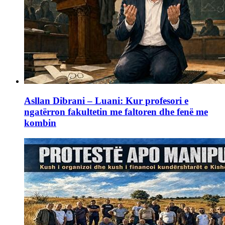
Asllan Dibrani – Luani: Kur profesori e
ngatërron fakultetin me faltoren dhe fenë me
kombin