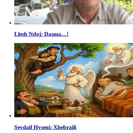
Llesh Ndoj: Dasma…!
Sevdail Hyseni: Xhebraili