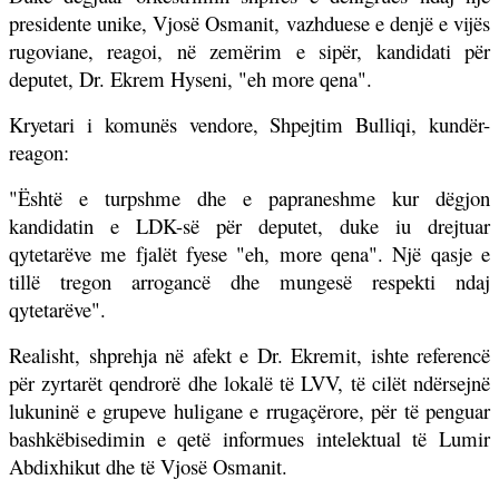
presidente unike, Vjosë Osmanit, vazhduese e denjë e vijës
rugoviane, reagoi, në zemërim e sipër, kandidati për
deputet, Dr. Ekrem Hyseni, "eh more qena".
Kryetari i komunës vendore, Shpejtim Bulliqi, kundër-
reagon:
"Është e turpshme dhe e papraneshme kur dëgjon
kandidatin e LDK-së për deputet, duke iu drejtuar
qytetarëve me fjalët fyese "eh, more qena". Një qasje e
tillë tregon arrogancë dhe mungesë respekti ndaj
qytetarëve".
Realisht, shprehja në afekt e Dr. Ekremit, ishte referencë
për zyrtarët qendrorë dhe lokalë të LVV, të cilët ndërsejnë
lukuninë e grupeve huligane e rrugaçërore, për të penguar
bashkëbisedimin e qetë informues intelektual të Lumir
Abdixhikut dhe të Vjosë Osmanit.