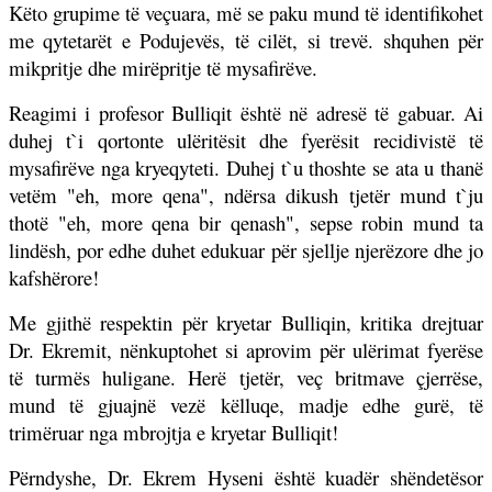
Këto grupime të veçuara, më se paku mund të identifikohet
me qytetarët e Podujevës, të cilët, si trevë. shquhen për
mikpritje dhe mirëpritje të mysafirëve.
Reagimi i profesor Bulliqit është në adresë të gabuar. Ai
duhej t`i qortonte ulëritësit dhe fyerësit recidivistë të
mysafirëve nga kryeqyteti. Duhej t`u thoshte se ata u thanë
vetëm "eh, more qena", ndërsa dikush tjetër mund t`ju
thotë "eh, more qena bir qenash", sepse robin mund ta
lindësh, por edhe duhet edukuar për sjellje njerëzore dhe jo
kafshërore!
Me gjithë respektin për kryetar Bulliqin, kritika drejtuar
Dr. Ekremit, nënkuptohet si aprovim për ulërimat fyerëse
të turmës huligane. Herë tjetër, veç britmave çjerrëse,
mund të gjuajnë vezë këlluqe, madje edhe gurë, të
trimëruar nga mbrojtja e kryetar Bulliqit!
Përndyshe, Dr. Ekrem Hyseni është kuadër shëndetësor