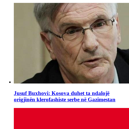
Jusuf Buxhovi: Kosova duhet ta ndalojë
origjinën klerofashiste serbe në Gazimestan