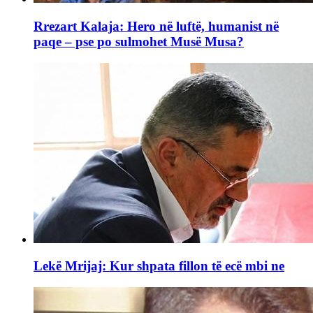
Rrezart Kalaja: Hero në luftë, humanist në
paqe – pse po sulmohet Musë Musa?
Lekë Mrijaj: Kur shpata fillon të ecë mbi ne