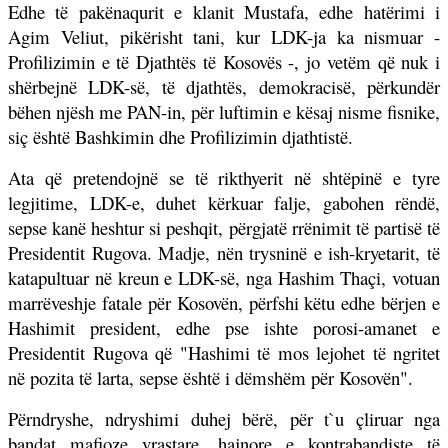
Edhe të pakënaqurit e klanit Mustafa, edhe hatërimi i
Agim Veliut, pikërisht tani, kur LDK-ja ka nismuar -
Profilizimin e të Djathtës të Kosovës -, jo vetëm që nuk i
shërbejnë LDK-së, të djathtës, demokracisë, përkundër
bëhen njësh me PAN-in, për luftimin e kësaj nisme fisnike,
siç është Bashkimin dhe Profilizimin djathtistë.
Ata që pretendojnë se të rikthyerit në shtëpinë e tyre
legjitime, LDK-e, duhet kërkuar falje, gabohen rëndë,
sepse kanë heshtur si peshqit, përgjatë rrënimit të partisë të
Presidentit Rugova. Madje, nën trysninë e ish-kryetarit, të
katapultuar në kreun e LDK-së, nga Hashim Thaçi, votuan
marrëveshje fatale për Kosovën, përfshi këtu edhe bërjen e
Hashimit president, edhe pse ishte porosi-amanet e
Presidentit Rugova që "Hashimi të mos lejohet të ngritet
në pozita të larta, sepse është i dëmshëm për Kosovën".
Përndryshe, ndryshimi duhej bërë, për t`u çliruar nga
bandat mafioze vrastare, hajnore e kontrabandiste të