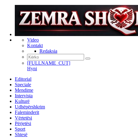
Video
Kontakt
Redaksia
[FULLNAME_CUT]
Hyni
Editorial
Speciale
Mendime
Intervista
Kulturë
Udhëpërshkrim
Faleminderit
Vërtetësi
Përjetësi
Sport
Shtesë