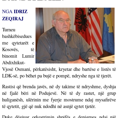
IDRIZ
NGA
ZEQIRAJ
Turneu
bashkëbisedues
me qytetarët e
Kosovës, të
binomit Lumir
Abdixhikut-
Vjosë Osmani, përkatësisht, kryetar dhe bartëse e listës të
LDK-së, po bëhet pa bujë e pompë, ndryshe nga të tjerët.
Rastisi që brenda javës, në dy takime të ndryshme, dyshja
në fjalë bëri në Podujevë. Në të dy rastet, një grup
huliganësh, ulërinin me fyerje mostrume ndaj mysafirëve
të qytetit, gjë që nuk ndodhi në asnjë qytet tjetër.
Duke dëgjuar orkestrimin shpifës e denigrues ndaj një