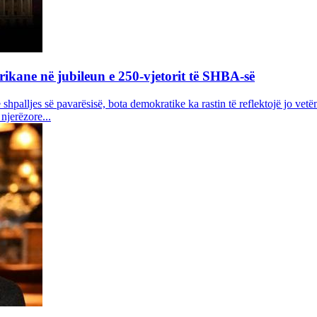
rikane në jubileun e 250-vjetorit të SHBA-së
 shpalljes së pavarësisë, bota demokratike ka rastin të reflektojë jo ve
njerëzore...