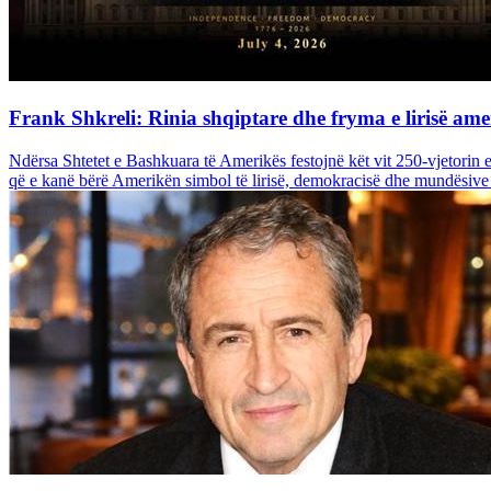
Frank Shkreli: Rinia shqiptare dhe fryma e lirisë ame
Ndërsa Shtetet e Bashkuara të Amerikës festojnë kët vit 250-vjetorin e
që e kanë bërë Amerikën simbol të lirisë, demokracisë dhe mundësive 