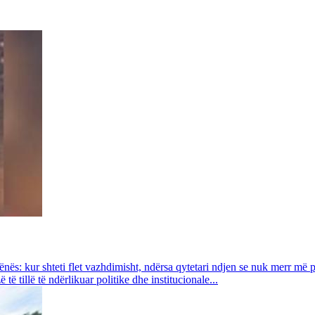
ës: kur shteti flet vazhdimisht, ndërsa qytetari ndjen se nuk merr më pë
ë tillë të ndërlikuar politike dhe institucionale...