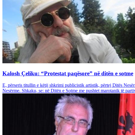
Kalosh Çeliku: “Protestat paqësore” në ditën e sotme
E, përseris titullin e këtij shkrimi publicistik artistik, përtej Ditës 
Nesërme. Shkaku, se: në Ditën e Sotme me pushtet marotanik të partive