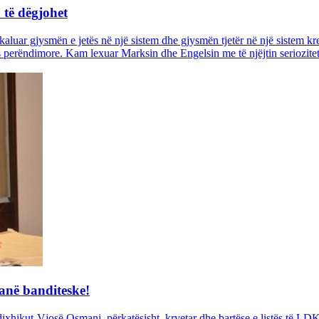
 të dëgjohet
 kaluar gjysmën e jetës në një sistem dhe gjysmën tjetër në një sistem krej
botës perëndimore. Kam lexuar Marksin dhe Engelsin me të njëjtin serioz
anë banditeske!
hikut-Vjosë Osmani, përkatësisht, kryetar dhe bartëse e listës të LDK-s