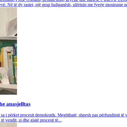
vë. Në të dy rastet, një grup huliganësh, ulërinin me fyerje mostrume n
he anasjelltas
 i përket procesit demokratik. Megjithatë, shpesh pas përfundimit të v
ë vendit, si dhe gjatë procesit të...