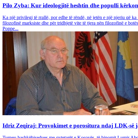
Pilo Zyba: Kur ideologjitë heshtin dhe populli kërkon
Ka një privilegj të rrallë, por edhe të rëndë, në jetën e një njeriu që ka
filozofinë marksiste dhe për tridhjetë vite të tjera nën filozofinë e 
Poppe...
Idriz Zeqiraj: Provokimet e porositura ndaj LDK-së j
Turneu bashkëbisedues me qytetarët e Kosovës, të binomit Lumir Abdix