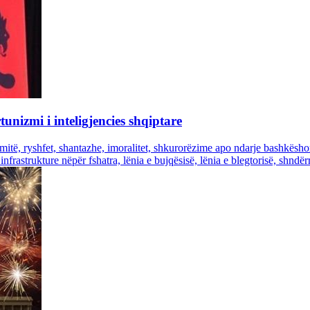
unizmi i inteligjencies shqiptare
, mitë, ryshfet, shantazhe, imoralitet, shkurorëzime apo ndarje bashkësh
rastrukture nëpër fshatra, lënia e bujqësisë, lënia e blegtorisë, shndërri