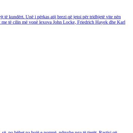
t të kundërt. Unë i përkas atij brezi që jetoi për tridhjetë vite nën
itet me të cilin më vonë lexova John Locke, Friedrich Hayek dhe Karl
ë, po bëhet pa bujë e pompë, ndryshe nga të tjerët. Rastisi që