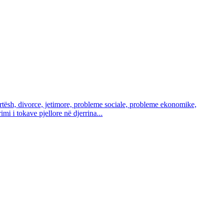
ortësh, divorce, jetimore, probleme sociale, probleme ekonomike,
mi i tokave pjellore në djerrina...