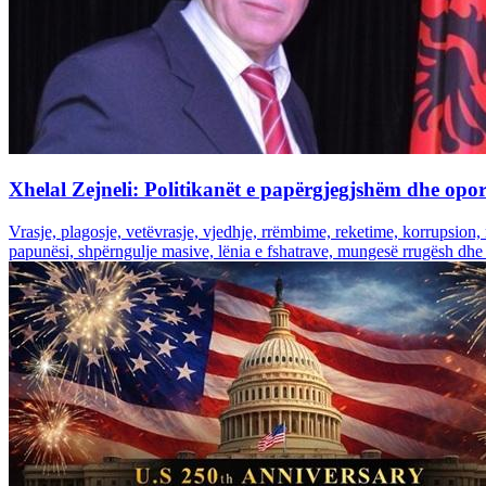
Xhelal Zejneli: Politikanët e papërgjegjshëm dhe oport
Vrasje, plagosje, vetëvrasje, vjedhje, rrëmbime, reketime, korrupsion
papunësi, shpërngulje masive, lënia e fshatrave, mungesë rrugësh dhe inf