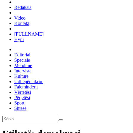
Redaksia
Video
Kontakt
[FULLNAME]
Hyni
Editorial
Speciale
Mendime
Intervista
Kulturë
Udhëpërshkrim
Faleminderit
Vërtetësi
Përjetësi
Sport
Shtesë