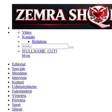
Video
Kontakt
Redaksia
[FULLNAME_CUT]
Hyni
Editorial
Speciale
Mendime
Intervista
Kulturë
Udhëpërshkrim
Faleminderit
Vërtetësi
Përjetësi
Sport
Shtesë