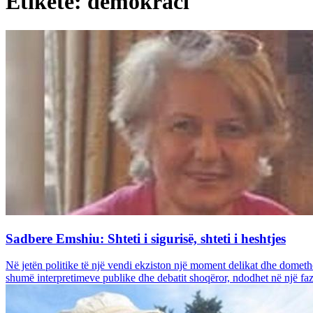
Etiketë: demokraci
Sadbere Emshiu: Shteti i sigurisë, shteti i heshtjes
Në jetën politike të një vendi ekziston një moment delikat dhe domethën
shumë interpretimeve publike dhe debatit shoqëror, ndodhet në një fazë t