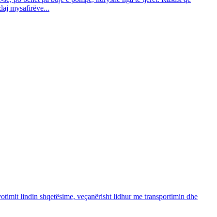
daj mysafirëve...
otimit lindin shqetësime, veçanërisht lidhur me transportimin dhe