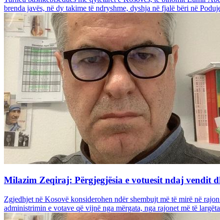
brenda javës, në dy takime të ndryshme, dyshja në fjalë bëri në Poduje
Milazim Zeqiraj: Përgjegjësia e votuesit ndaj vendit d
Zgjedhjet në Kosovë konsiderohen ndër shembujt më të mirë në rajon sa
administrimin e votave që vijnë nga mërgata, nga rajonet më të largëta t