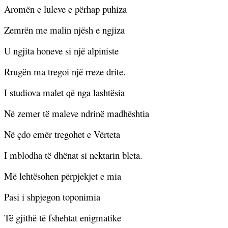
Aromën e luleve e përhap puhiza
Zemrën me malin njësh e ngjiza
U ngjita honeve si një alpiniste
Rrugën ma tregoi një rreze drite.
I studiova malet që nga lashtësia
Në zemer të maleve ndrinë madhështia
Në çdo emër tregohet e Vërteta
I mblodha të dhënat si nektarin bleta.
Më lehtësohen përpjekjet e mia
Pasi i shpjegon toponimia
Të gjithë të fshehtat enigmatike