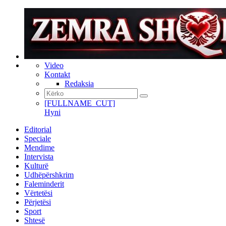
Video
Kontakt
Redaksia
[FULLNAME_CUT]
Hyni
Editorial
Speciale
Mendime
Intervista
Kulturë
Udhëpërshkrim
Faleminderit
Vërtetësi
Përjetësi
Sport
Shtesë