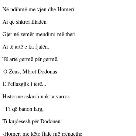
Në ndihmë më vjen dhe Homeri
Ai që shkroi Iliadën
Gjer në zemër mendimi më theri
Ai të artë e ka fjalën.
Të artë germë për germë.
'O Zeus, Mbret Dodonas
E Pellazgjik i tërë..."
Historinë askush nuk ta varros
"T'i që banon larg,
Ti kujdesesh për Dodonën".
-Homer, me këto fjalë më rrënqethe