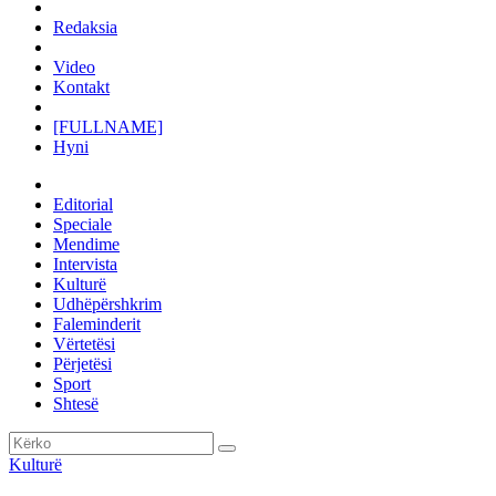
Redaksia
Video
Kontakt
[FULLNAME]
Hyni
Editorial
Speciale
Mendime
Intervista
Kulturë
Udhëpërshkrim
Faleminderit
Vërtetësi
Përjetësi
Sport
Shtesë
Kulturë