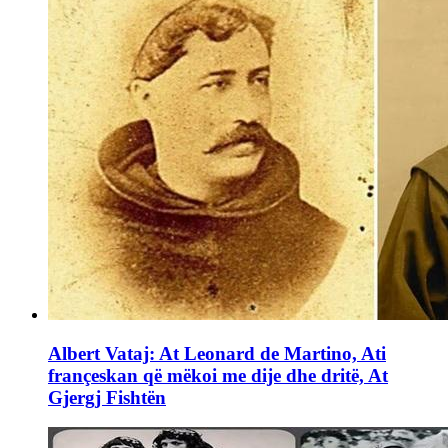
Albert Vataj: At Leonard de Martino, Ati
françeskan që mëkoi me dije dhe dritë, At
Gjergj Fishtën