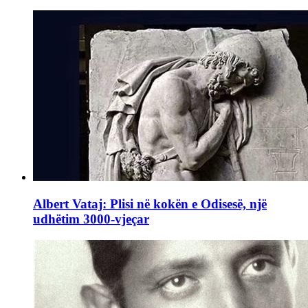
Albert Vataj: Plisi në kokën e Odisesë, një
udhëtim 3000-vjeçar