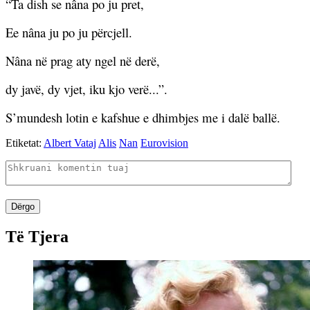
“Ta dish se nâna po ju pret,
Ee nâna ju po ju përcjell.
Nâna në prag aty ngel në derë,
dy javë, dy vjet, iku kjo verë...”.
S’mundesh lotin e kafshue e dhimbjes me i dalë ballë.
Etiketat:
Albert Vataj
Alis
Nan
Eurovision
Dërgo
Të Tjera