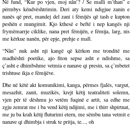
Në fund, “Kur po vjen, moj nân’? / Se malli m’than” e
përmbys këndvështrimin. Deri aty kemi ndigjue zanin e
nanës që pret, mandej del zani i fëmijës që tash e kupton
peshën e mungimit. Kjo kthesë e beftë i nep kangës nji
frymëmarrje ciklike, nana pret fëmijën, e fëmija, larg, nis
me kërkue nanën, për epje, prehje e mall.
“Nân” nuk asht nji kangë që kërkon me tronditë me
madhështi poetike, ajo fiton sepse asht e ndishme, sa
ç’asht e dhimbshme vetmia e nanave qi presin, sa ç’mbetet
trishtuse ikja e fëmijëve.
Dhe në këtë akt komunikimi, kanga, përmes fjalës, vargut,
mesazhit, zanit, muzikës, krejt këtij teatraliteti solemn,
vjen për të dëshmu jo vetëm fuqinë e artit, sa edhe me
zgju zemrat me i ba vend këtij ndijimi, me i thirr shpirtnat,
me ju ba krah këtij fluturimi etern, me sëmbu tana vetmit e
nanave qi dhimbja i struk te pritja, te..., oh