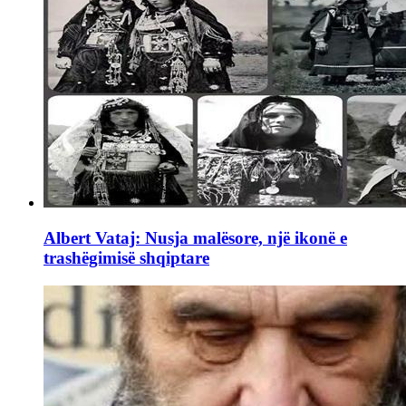
Albert Vataj: Nusja malësore, një ikonë e
trashëgimisë shqiptare