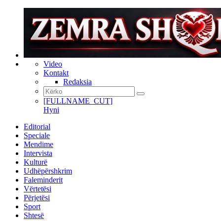
Video
Kontakt
Redaksia
[FULLNAME_CUT]
Hyni
Editorial
Speciale
Mendime
Intervista
Kulturë
Udhëpërshkrim
Faleminderit
Vërtetësi
Përjetësi
Sport
Shtesë