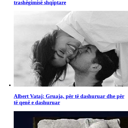
trashëgimisë shqiptare
Albert Vataj: Gruaja, për të dashuruar dhe për
të qenë e dashuruar