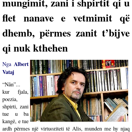
mungimit, zani i shpirtit qi u
flet nanave e vetmimit që
dhemb, përmes zanit t’bijve
qi nuk kthehen
Albert
Nga
Vataj
“Nân”...
kur fjala,
poezia,
shpirti, zani
tue u ba
kangë, e tue
ardh përmes një virtuoziteti të Alis, munden me hy njaq