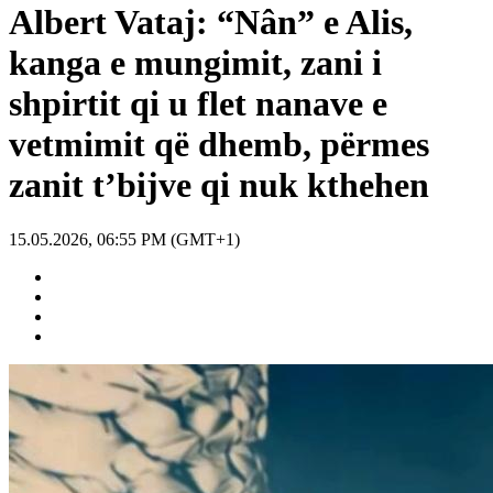
Albert Vataj: “Nân” e Alis,
kanga e mungimit, zani i
shpirtit qi u flet nanave e
vetmimit që dhemb, përmes
zanit t’bijve qi nuk kthehen
15.05.2026, 06:55 PM (GMT+1)