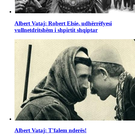
Albert Vataj: Robert Elsie, udhërrëfyesi
vullnetdritshëm i shpirtit shqiptar
Albert Vataj: T'falem nderës!