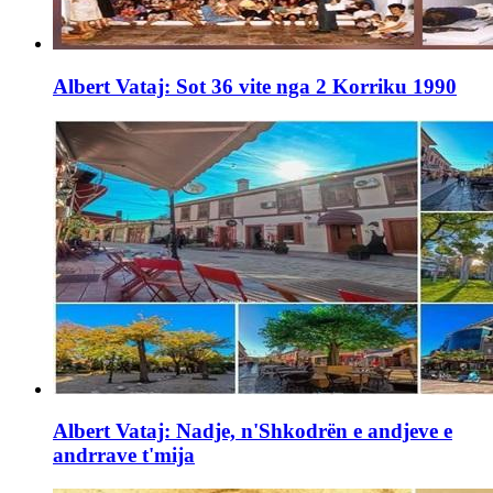
Albert Vataj: Sot 36 vite nga 2 Korriku 1990
Albert Vataj: Nadje, n'Shkodrën e andjeve e
andrrave t'mija