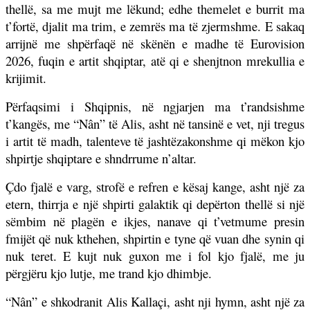
thellë, sa me mujt me lëkund; edhe themelet e burrit ma
t’fortë, djalit ma trim, e zemrës ma të zjermshme. E sakaq
arrijnë me shpërfaqë në skënën e madhe të Eurovision
2026, fuqin e artit shqiptar, atë qi e shenjtnon mrekullia e
krijimit.
Përfaqsimi i Shqipnis, në ngjarjen ma t’randsishme
t’kangës, me “Nân” të Alis, asht në tansinë e vet, nji tregus
i artit të madh, talenteve të jashtëzakonshme qi mëkon kjo
shpirtje shqiptare e shndrrume n’altar.
Çdo fjalë e varg, strofë e refren e kësaj kange, asht një za
etern, thirrja e një shpirti galaktik qi depërton thellë si një
sëmbim në plagën e ikjes, nanave qi t’vetmume presin
fmijët që nuk kthehen, shpirtin e tyne që vuan dhe synin qi
nuk teret. E kujt nuk guxon me i fol kjo fjalë, me ju
përgjëru kjo lutje, me trand kjo dhimbje.
“Nân” e shkodranit Alis Kallaçi, asht nji hymn, asht një za