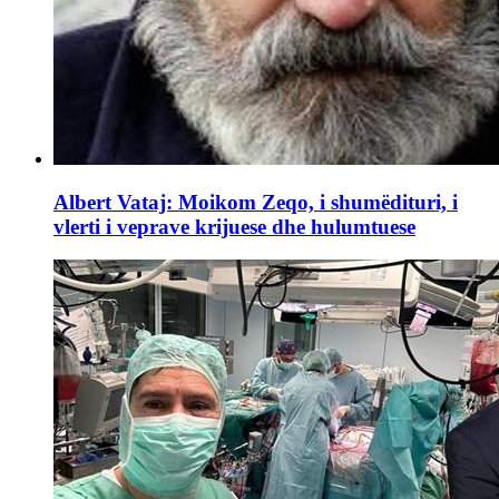
Albert Vataj: Moikom Zeqo, i shumëdituri, i
vlerti i veprave krijuese dhe hulumtuese