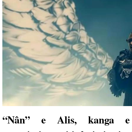
“Nân” e Alis, kanga e