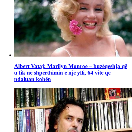
Albert Vataj: Marilyn Monroe – buzëqeshja që
u fik në shpërthimin e një ylli, 64 vite që
ndaluan kohën