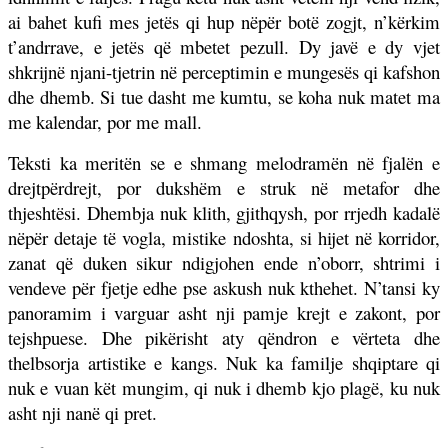
ai bahet kufi mes jetës qi hup nëpër botë zogjt, n’kërkim
t’andrrave, e jetës që mbetet pezull. Dy javë e dy vjet
shkrijnë njani-tjetrin në perceptimin e mungesës qi kafshon
dhe dhemb. Si tue dasht me kumtu, se koha nuk matet ma
me kalendar, por me mall.
Teksti ka meritën se e shmang melodramën në fjalën e
drejtpërdrejt, por dukshëm e struk në metafor dhe
thjeshtësi. Dhembja nuk klith, gjithqysh, por rrjedh kadalë
nëpër detaje të vogla, mistike ndoshta, si hijet në korridor,
zanat që duken sikur ndigjohen ende n’oborr, shtrimi i
vendeve për fjetje edhe pse askush nuk kthehet. N’tansi ky
panoramim i varguar asht nji pamje krejt e zakont, por
tejshpuese. Dhe pikërisht aty qëndron e vërteta dhe
thelbsorja artistike e kangs. Nuk ka familje shqiptare qi
nuk e vuan kët mungim, qi nuk i dhemb kjo plagë, ku nuk
asht nji nanë qi pret.