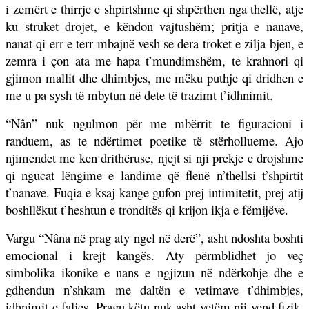
i zemërt e thirrje e shpirtshme qi shpërthen nga thellë, atje
ku struket drojet, e këndon vajtushëm; pritja e nanave,
nanat qi err e terr mbajnë vesh se dera troket e zilja bjen, e
zemra i çon ata me hapa t’mundimshëm, te krahnori qi
gjimon mallit dhe dhimbjes, me mëku puthje qi dridhen e
me u pa sysh të mbytun në dete të trazimt t’idhnimit.
“Nân” nuk ngulmon për me mbërrit te figuracioni i
randuem, as te ndërtimet poetike të stërhollueme. Ajo
njimendet me ken drithëruse, njejt si nji prekje e drojshme
qi ngucat lëngime e landime që flenë n’thellsi t’shpirtit
t’nanave. Fuqia e ksaj kange gufon prej intimitetit, prej atij
boshllëkut t’heshtun e tronditës qi krijon ikja e fëmijëve.
Vargu “Nâna në prag aty ngel në derë”, asht ndoshta boshti
emocional i krejt kangës. Aty përmblidhet jo veç
simbolika ikonike e nans e ngjizun në ndërkohje dhe e
gdhendun n’shkam me daltën e vetimave t’dhimbjes,
idhnimit e faljes. Pragu këtu nuk asht vetëm nji vend fizik,