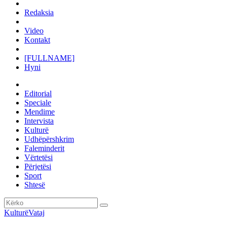
Redaksia
Video
Kontakt
[FULLNAME]
Hyni
Editorial
Speciale
Mendime
Intervista
Kulturë
Udhëpërshkrim
Faleminderit
Vërtetësi
Përjetësi
Sport
Shtesë
Kulturë
Vataj