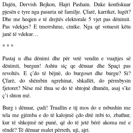
Dajën, Dervish Bejkon, Hajri Pashain. Duke konfiskuar
pjesën e tyre nga pasuria në familje. Çfarë, karriket, lugët?
Dhe me heqjen e të drejtës elektorale 5 vjet pas dënimit.
Pas vdekjes? E tmerrshme, cinike. Nga që votuesit këtu
janë të vdekur…
* * *
Pastaj u dha dënimi dhe për vetë vendin e vuajtjes së
dënimit, burgun! Ashtu siç qe dënuar dhe Spaçi pas
revoltës. E ç’do të bëjnë, do burgoset dhe burgu? Si?
Çfarë, do shëmbin ngrehinat, shkallët, do përmbysin
fjetoret? Nëse më thua se do të shtojnë dhunën, asaj s’ke
ç’i shton më.
Burg i dënuar, çudi! Truallin e tij mos do e mbushin me
tela me gjëmba e do të kalojmë çdo ditë mbi to, zbathur,
kur të shkojmë në punë, që do të jetë bërë akoma më e
rëndë? Të dënuar malet përreth, uji, ajri.