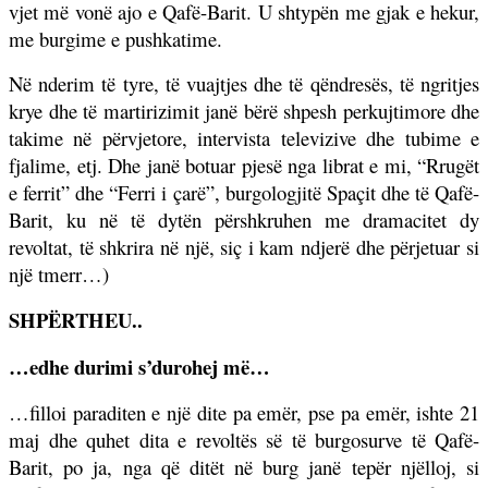
vjet më vonë ajo e Qafë-Barit. U shtypën me gjak e hekur,
me burgime e pushkatime.
Në nderim të tyre, të vuajtjes dhe të qëndresës, të ngritjes
krye dhe të martirizimit janë bërë shpesh perkujtimore dhe
takime në përvjetore, intervista televizive dhe tubime e
fjalime, etj. Dhe janë botuar pjesë nga librat e mi, “Rrugët
e ferrit” dhe “Ferri i çarë”, burgologjitë Spaçit dhe të Qafë-
Barit, ku në të dytën përshkruhen me dramacitet dy
revoltat, të shkrira në një, siç i kam ndjerë dhe përjetuar si
një tmerr…)
SHPËRTHEU..
…edhe durimi s’durohej më…
…filloi paraditen e një dite pa emër, pse pa emër, ishte 21
maj dhe quhet dita e revoltës së të burgosurve të Qafë-
Barit, po ja, nga që ditët në burg janë tepër njëlloj, si