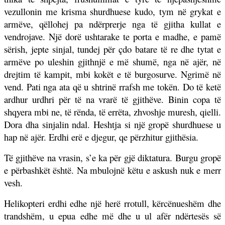
vezullonin me krisma shurdhuese kudo, tym në grykat e
armëve, qëllohej pa ndërprerje nga të gjitha kullat e
vendrojave. Një dorë ushtarake te porta e madhe, e pamë
sërish, jepte sinjal, tundej për çdo batare të re dhe tytat e
armëve po uleshin gjithnjë e më shumë, nga në ajër, në
drejtim të kampit, mbi kokët e të burgosurve. Ngrimë në
vend. Pati nga ata që u shtrinë rrafsh me tokën. Do të ketë
ardhur urdhri për të na vrarë të gjithëve. Binin copa të
shqyera mbi ne, të rënda, të errëta, zhvoshje muresh, qielli.
Dora dha sinjalin ndal. Heshtja si një gropë shurdhuese u
hap në ajër. Erdhi erë e djegur, qe përzhitur gjithësia.
Të gjithëve na vrasin, s’e ka për gjë diktatura. Burgu gropë
e përbashkët është. Na mbulojnë këtu e askush nuk e merr
vesh.
Helikopteri erdhi edhe një herë rrotull, kërcënueshëm dhe
trandshëm, u epua edhe më dhe u ul afër ndërtesës së