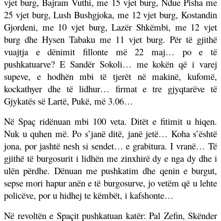
vjet burg, Bajram Vuthi, me 15 vjet burg, Ndue Pisha me
25 vjet burg, Lush Bushgjoka, me 12 vjet burg, Kostandin
Gjordeni, me 10 vjet burg, Lazër Shkëmbi, me 12 vjet
burg dhe Hysen Tabaku me 11 vjet burg. Për të gjithë
vuajtja e dënimit fillonte më 22 maj… po e të
pushkatuarve? E Sandër Sokoli… me kokën që i varej
supeve, e hodhën mbi të tjerët në makinë, kufomë,
kockathyer dhe të lidhur… firmat e tre gjyqtarëve të
Gjykatës së Lartë, Pukë, më 3.06…
Në Spaç ridënuan mbi 100 veta. Ditët e fitimit u hiqen.
Nuk u quhen më. Po s’janë ditë, janë jetë… Koha s’është
jona, por jashtë nesh si sendet… e grabitura. I vranë… Të
gjithë të burgosurit i lidhën me zinxhirë dy e nga dy dhe i
ulën përdhe. Dënuan me pushkatim dhe qenin e burgut,
sepse mori hapur anën e të burgosurve, jo vetëm që u lehte
policëve, por u hidhej te këmbët, i kafshonte…
Në revoltën e Spaçit pushkatuan katër: Pal Zefin, Skënder