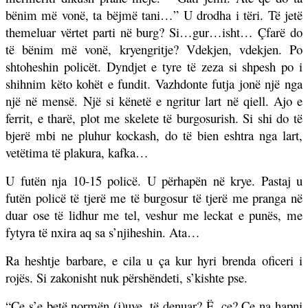
bënim më vonë, ta bëjmë tani…” U drodha i tëri. Të jetë
themeluar vërtet parti në burg? Si…gur…isht… Çfarë do
të bënim më vonë, kryengritje? Vdekjen, vdekjen. Po
shtoheshin policët. Dyndjet e tyre të zeza si shpesh po i
shihnim këto kohët e fundit. Vazhdonte futja jonë një nga
një në mensë. Një si kënetë e ngritur lart në qiell. Ajo e
ferrit, e tharë, plot me skelete të burgosurish. Si shi do të
bjerë mbi ne pluhur kockash, do të bien eshtra nga lart,
vetëtima të plakura, kafka…
U futën nja 10-15 policë. U përhapën në krye. Pastaj u
futën policë të tjerë me të burgosur të tjerë me pranga në
duar ose të lidhur me tel, veshur me leckat e punës, me
fytyra të nxira aq sa s’njiheshin. Ata…
Ra heshtje barbare, e cila u ça kur hyri brenda oficeri i
rojës. Si zakonisht nuk përshëndeti, s’kishte pse.
“Ce s’e betë normën (j)uve, të denuar? Ë, ce? Ce na hapni