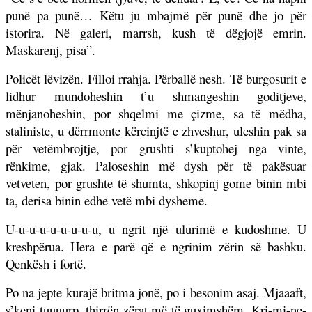
punë pa punë… Këtu ju mbajmë për punë dhe jo për
istorira. Në galeri, marrsh, kush të dëgjojë emrin.
Maskarenj, pisa”.
Policët lëvizën. Filloi rrahja. Përballë nesh. Të burgosurit e
lidhur mundoheshin t’u shmangeshin goditjeve,
mënjanoheshin, por shqelmi me çizme, sa të mëdha,
staliniste, u dërrmonte kërcinjtë e zhveshur, uleshin pak sa
për vetëmbrojtje, por grushti s’kuptohej nga vinte,
rënkime, gjak. Paloseshin më dysh për të pakësuar
vetveten, por grushte të shumta, shkopinj gome binin mbi
ta, derisa binin edhe vetë mbi dysheme.
U-u-u-u-u-u-u-u-u, u ngrit një ulurimë e kudoshme. U
kreshpërua. Hera e parë që e ngrinim zërin së bashku.
Qenkësh i fortë.
Po na jepte kurajë britma jonë, po i besonim asaj. Mjaaaft,
s’keni tuuuurp, thirrën zërat më të guximshëm. Kri-mi-ne-