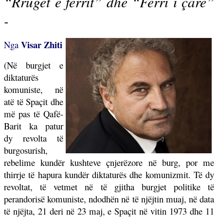
“Rrugët e ferrit” dhe “Ferri i çarë”
-
Visar Zhiti
Nga
(Në burgjet e
diktaturës
komuniste, në
atë të Spaçit dhe
më pas të Qafë-
Barit ka patur
dy revolta të
burgosurish,
rebelime kundër kushteve çnjerëzore në burg, por me
thirrje të hapura kundër diktaturës dhe komunizmit. Të dy
revoltat, të vetmet në të gjitha burgjet politike të
perandorisë komuniste, ndodhën në të njëjtin muaj, në data
të njëjta, 21 deri në 23 maj, e Spaçit në vitin 1973 dhe 11