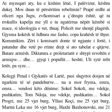
Ai myzeqari aty, ku e kishim lënë, I palëvizur, kështu
dukej. Mos duan të përsëritim rebelimin? Prapë erdhi ai
oficeri nga Jugu, zv/komisari a ç’dreqin është, që iu
rrokullis kapelja me yll e iu ngatërrua nëpër këmbë si
mace, si ideologjia e vet, thuaj. Policët me shenjë plagësh.
Gjysma kokësh të lidhura me fasho, copa krahësh të thyer.
Komunikim. Zëri i komisarit donte të ngjante i fortë, i
patundur dhe vetë po rrinte drejt si ato tabelat e qitjeve.
Batare armësh. Diktatura e proletariatit e shtypi revoltën e
armiqve… dhe… gjyqi i popullit… heshti. Uli sytë mbi
letër, pa syze…
Kolegji Penal i Gjykatës së Lartë, pasi shqyrtoi dosjen në
ngarkim të së pandehurve… na u mor fryma, emra,
emra… vendosi këto dënime: Sokol Sokoli, me vdekje,
pushkatim; Tom Ndoja, me vdekje, pushkatim… Sokol
Progri, me 25 vjet burg, Vllasi Koçi, me 25 vjet burg,
Martin Leka me 16 vjet burg, Haxhi Baxhonovski, me 21