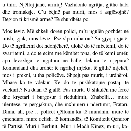
u thirr. Njëlloj janë, armiq! Vazhdonte ngritja, gjithë habi
dhe tromaksje. Ç’u bëjnë pas murit, mos i asgjësojnë?
Dëgjon ti krismë arme? Të shurdhëta po.
Mos lëviz. Më shkeli dorën polici, m’u ngulën gozhdët në
mish, gjak, mos lëviz. Pse s’po mbaron? Sa gjyq i gjatë.
Do të ngrihemi dot ndonjëherë, ulokë do të mbetemi, do të
zvarritemi, a do të ecim me këmbët tona, do të kemi emër,
apo lëvozhga të ngjitura në ballë, lëkura të rrjepura?
Komandanti dha urdhër të ngrihej mjeku, të gjithë mjekët,
mos i prekni, u tha policëve. Shpejt pas murit, i urdhëroi.
Mbase ka të vdekur. Kë do të pushkatojnë pastaj, të
vdekurit? Na duan të gjallë. Pas murit. U shkulën me forcë
dhe kryetari i burgosur i riedukimit, Zhabolli… mure
ulëritëse, të përgjakura, dhe inxhinieri i ndërtimit, Fratari,
Dinia, ah, pse… policët qëllonin ku të mundnin, mure të
çmendura, mure qelish, të komandës, të Komitetit Qendror
të Partisë, Muri i Berlinit, Muri i Madh Kinez, m-uri, ka-