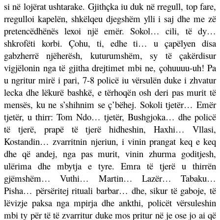
si në lojërat ushtarake. Gjithçka iu duk në rregull, top fare,
rregulloi kapelën, shkëlqeu djegshëm ylli i saj dhe me zë
pretencëdhënës lexoi një emër. Sokol… cili, të dy…
shkrofëti korbi. Çohu, ti, edhe ti… u çapëlyen disa
gabzherrë njëherësh, kuturumshëm, sy të çakërdisur
vigjëlonin nga të gjitha drejtimet mbi ne, çohuuuu-uh! Pa
u ngritur mirë i pari, 7-8 policë iu vërsulën duke i zhvatur
lecka dhe lëkurë bashkë, e tërhoqën osh deri pas murit të
mensës, ku ne s’shihnim se ç’bëhej. Sokoli tjetër… Emër
tjetër, u thirr: Tom Ndo… tjetër, Bushgjoka… dhe policë
të tjerë, prapë të tjerë hidheshin, Haxhi… Vllasi,
Kostandin… zvarritnin njeriun, i vinin prangat keq e keq
dhe që andej, nga pas murit, vinin zhurma goditjesh,
ulërima dhe mbytja e tyre. Emra të tjerë u thirrën
gjëmshëm… Vuthi… Martin… Lazër… Tabaku…
Pisha… përsëritej rituali barbar… dhe, sikur të gaboje, të
lëvizje paksa nga mpirja dhe ankthi, policët vërsuleshin
mbi ty për të të zvarritur duke mos pritur në je ose jo ai që