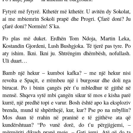
Fytyrë më fytyrë. Kthetër më kthetër. U avitën dy Sokolat,
ai me mbiemrin Sokoli prapë dhe Progri. Çfarë doni? Ju
çfarë doni? Normën! S’ka.
Po plas më duket. Erdhën Tom Ndoja, Martin Leka,
Kostandin Gjordeni, Lush Bushgjoka. Të tjerë pas tyre. Po
aty ishim. Ikni. Ikni ju. Shtrëngim dhëmbësh, nofullash.
Uli duart…
Bamb një hekur – kumboi kafka? – me një hekur nisi
revolta e Spaçit, e rrëmbeu një i burgosur dhe doli nga
birucat. Po i binin çangës për t’u mbledhur të gjithë në
mensë. Shqeva sytë mbi çangën sikur të mos e kisha parë
kurrë, një predhë topi e varur. Bosh është apo ka eksploziv
brenda, mund të shpërthejë, kur, kur? Pse po na mbyllin?
Mos duan të rrahin në praninë e të gjithëve ata që
kundërshtuan? “Po vunë dorë, do t’u përgjigjemi, –
mërmëriti dikush pranë meje. – Gati jemi. Atë që do ta