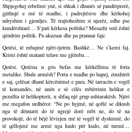
Shpjegohej rebelimi ynë, si shkak i dhunës së pandërprerë,
gjithnjë e më të madhe, i padrejtësive dhe kërkohej
ndryshim i gjendjes. Të trajtoheshim si njerëz, edhe pse
kundërshtarë… S’pati kërkesa politike? Mesazhi vetë është
qëndrim politik. Pa akuzuar dhe pa pranuar faje.
Qetësi, të mbajmë njëri-tjetrin. Bashkë… Ne s’kemi faj.
Krimi është matanë telave me gjëmba…
Qetësi. Qetësia u gris befas me kërkëllima të forta
metalike. Shule armësh? Porta e madhe po hapej, zinxhirët
e saj, çelësat dhanë kërcënimet e para. Në tarracën e vogël
të komandës, në anën e së cilës mbërrinin helikat e
pezullta të helikopterit, u shfaq një grup ushtarakësh. Njëri
me megafon urdhëroi: “Ne po hyjmë, në qoftë se dikush
nga të dënuarit do të ngrejë dorë mbi ne, do të na
provokojë, do të bëjë lëvizjen më të vogël të dyshimtë, do
të qëllojmë me armë nga kudo për kudo, në turmë…