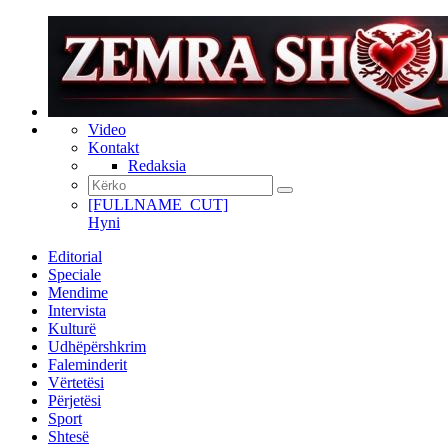
Video
Kontakt
Redaksia
[FULLNAME_CUT]
Hyni
Editorial
Speciale
Mendime
Intervista
Kulturë
Udhëpërshkrim
Faleminderit
Vërtetësi
Përjetësi
Sport
Shtesë