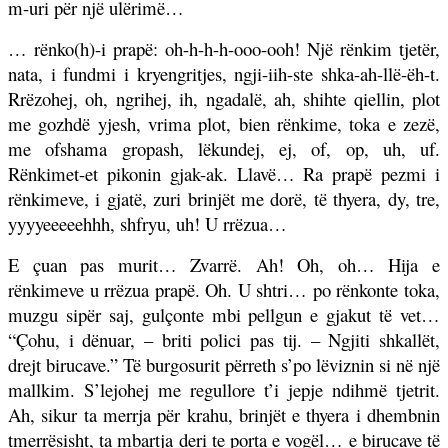
m-uri për një ulërimë…
… rënko(h)-i prapë: oh-h-h-h-ooo-ooh! Një rënkim tjetër,
nata, i fundmi i kryengritjes, ngji-iih-ste shka-ah-llë-ëh-t.
Rrëzohej, oh, ngrihej, ih, ngadalë, ah, shihte qiellin, plot
me gozhdë yjesh, vrima plot, bien rënkime, toka e zezë,
me ofshama gropash, lëkundej, ej, of, op, uh, uf.
Rënkimet-et pikonin gjak-ak. Llavë… Ra prapë pezmi i
rënkimeve, i gjatë, zuri brinjët me dorë, të thyera, dy, tre,
yyyyeeeeehhh, shfryu, uh! U rrëzua…
E çuan pas murit… Zvarrë. Ah! Oh, oh… Hija e
rënkimeve u rrëzua prapë. Oh. U shtri… po rënkonte toka,
muzgu sipër saj, gulçonte mbi pellgun e gjakut të vet…
“Çohu, i dënuar, – briti polici pas tij. – Ngjiti shkallët,
drejt birucave.” Të burgosurit përreth s’po lëviznin si në një
mallkim. S’lejohej me regullore t’i jepje ndihmë tjetrit.
Ah, sikur ta merrja për krahu, brinjët e thyera i dhembnin
tmerrësisht, ta mbartja deri te porta e vogël… e birucave të