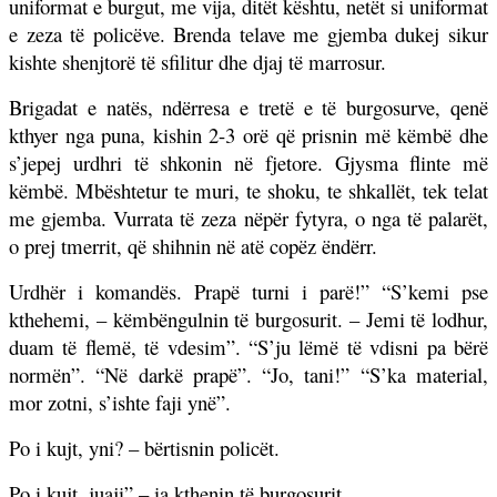
uniformat e burgut, me vija, ditët kështu, netët si uniformat
e zeza të policëve. Brenda telave me gjemba dukej sikur
kishte shenjtorë të sfilitur dhe djaj të marrosur.
Brigadat e natës, ndërresa e tretë e të burgosurve, qenë
kthyer nga puna, kishin 2-3 orë që prisnin më këmbë dhe
s’jepej urdhri të shkonin në fjetore. Gjysma flinte më
këmbë. Mbështetur te muri, te shoku, te shkallët, tek telat
me gjemba. Vurrata të zeza nëpër fytyra, o nga të palarët,
o prej tmerrit, që shihnin në atë copëz ëndërr.
Urdhër i komandës. Prapë turni i parë!” “S’kemi pse
kthehemi, – këmbëngulnin të burgosurit. – Jemi të lodhur,
duam të flemë, të vdesim”. “S’ju lëmë të vdisni pa bërë
normën”. “Në darkë prapë”. “Jo, tani!” “S’ka material,
mor zotni, s’ishte faji ynë”.
Po i kujt, yni? – bërtisnin policët.
Po i kujt, juaji” – ia kthenin të burgosurit.