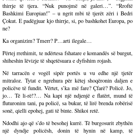
thirrje të tjera. “Nuk punojmë në galeri…”. “Rroftë
Bashkimi Europian!” – u ngrit mbi të tjerët zëri i Bedri
Çokut. E padëgjuar kjo thirrje, si, po bashkohet Europa, po
ne?
Ka organizim? Tmerr? P…arti ilegale…
Përtej rrethimit, te ndërtesa fshatare e komandës së burgut,
shiheshin lëvizje të shqetësuara e dyfishim rojash.
Në tarracën e vogël sipër portës u vu edhe një tjetër
mitraloz. Tytat e ngrehura për këtej shoqëronin daljen e
policëve të fundit. Vërtet, s’ka më fare? Çfarë? Policë. Jo,
jo… Të li-rë!?… Na kapi një ndjenjë e flatërt, mund të
fluturonim tani, pa policë, sa bukur, të lirë brenda robërisë
sonë, qielli epohej, gati të binte. Shikoi retë.
Ndodhi ajo që s’do të besohej kurrë. Të burgosurit zbythën
një dyndje policësh, donin të hynin në kamp, të