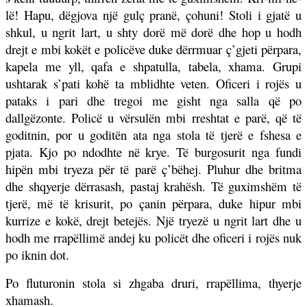
lë! Hapu, dëgjova një gulç pranë, çohuni! Stoli i gjatë u
shkul, u ngrit lart, u shty dorë më dorë dhe hop u hodh
drejt e mbi kokët e policëve duke dërrmuar ç’gjeti përpara,
kapela me yll, qafa e shpatulla, tabela, xhama. Grupi
ushtarak s’pati kohë ta mblidhte veten. Oficeri i rojës u
pataks i pari dhe tregoi me gisht nga salla që po
dallgëzonte. Policë u vërsulën mbi rreshtat e parë, që të
goditnin, por u goditën ata nga stola të tjerë e fshesa e
pjata. Kjo po ndodhte në krye. Të burgosurit nga fundi
hipën mbi tryeza për të parë ç’bëhej. Pluhur dhe britma
dhe shqyerje dërrasash, pastaj krahësh. Të guximshëm të
tjerë, më të krisurit, po çanin përpara, duke hipur mbi
kurrize e kokë, drejt betejës. Një tryezë u ngrit lart dhe u
hodh me rrapëllimë andej ku policët dhe oficeri i rojës nuk
po iknin dot.
Po fluturonin stola si zhgaba druri, rrapëllima, thyerje
xhamash.