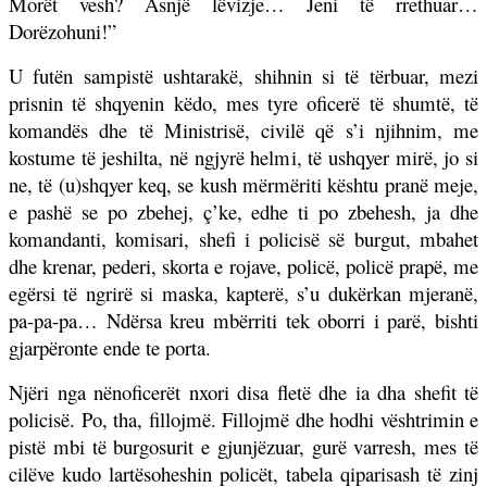
Morët vesh? Asnjë lëvizje… Jeni të rrethuar…
Dorëzohuni!”
U futën sampistë ushtarakë, shihnin si të tërbuar, mezi
prisnin të shqyenin këdo, mes tyre oficerë të shumtë, të
komandës dhe të Ministrisë, civilë që s’i njihnim, me
kostume të jeshilta, në ngjyrë helmi, të ushqyer mirë, jo si
ne, të (u)shqyer keq, se kush mërmëriti kështu pranë meje,
e pashë se po zbehej, ç’ke, edhe ti po zbehesh, ja dhe
komandanti, komisari, shefi i policisë së burgut, mbahet
dhe krenar, pederi, skorta e rojave, policë, policë prapë, me
egërsi të ngrirë si maska, kapterë, s’u dukërkan mjeranë,
pa-pa-pa… Ndërsa kreu mbërriti tek oborri i parë, bishti
gjarpëronte ende te porta.
Njëri nga nënoficerët nxori disa fletë dhe ia dha shefit të
policisë. Po, tha, fillojmë. Fillojmë dhe hodhi vështrimin e
pistë mbi të burgosurit e gjunjëzuar, gurë varresh, mes të
cilëve kudo lartësoheshin policët, tabela qiparisash të zinj