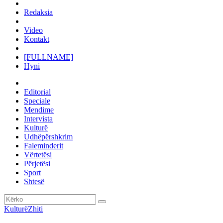
Redaksia
Video
Kontakt
[FULLNAME]
Hyni
Editorial
Speciale
Mendime
Intervista
Kulturë
Udhëpërshkrim
Faleminderit
Vërtetësi
Përjetësi
Sport
Shtesë
Kulturë
Zhiti