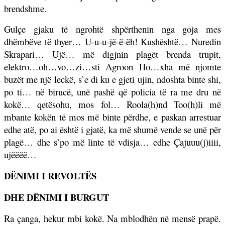
brendshme.
Gulçe gjaku të ngrohtë shpërthenin nga goja mes
dhëmbëve të thyer… U-u-u-jë-ë-ëh! Kushështë… Nuredin
Skrapari… Ujë… më digjnin plagët brenda trupit,
elektro…oh…vo…zi…sti Agroon Ho…xha më njomte
buzët me një leckë, s’e di ku e gjeti ujin, ndoshta binte shi,
po ti… në birucë, unë pashë që policia të ra me dru në
kokë… qetësohu, mos fol… Roola(h)nd Too(h)li më
mbante kokën të mos më binte përdhe, e paskan arrestuar
edhe atë, po ai është i gjatë, ka më shumë vende se unë për
plagë… dhe s’po më linte të vdisja… edhe Çajuuu(j)iiii,
ujëëëë…
DËNIMI I REVOLTËS
DHE DËNIMI I BURGUT
Ra çanga, hekur mbi kokë. Na mblodhën në mensë prapë.