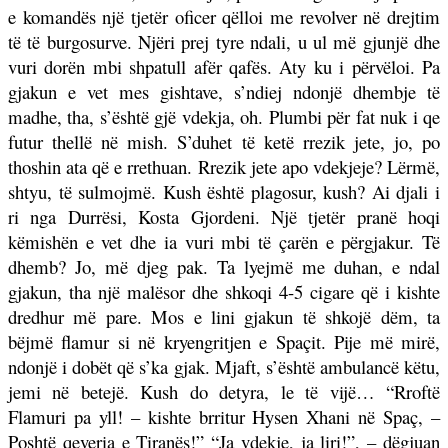
e komandës një tjetër oficer qëlloi me revolver në drejtim
të të burgosurve. Njëri prej tyre ndali, u ul më gjunjë dhe
vuri dorën mbi shpatull afër qafës. Aty ku i përvëloi. Pa
gjakun e vet mes gishtave, s’ndiej ndonjë dhembje të
madhe, tha, s’është gjë vdekja, oh. Plumbi për fat nuk i qe
futur thellë në mish. S’duhet të ketë rrezik jete, jo, po
thoshin ata që e rrethuan. Rrezik jete apo vdekjeje? Lërmë,
shtyu, të sulmojmë. Kush është plagosur, kush? Ai djali i
ri nga Durrësi, Kosta Gjordeni. Një tjetër pranë hoqi
këmishën e vet dhe ia vuri mbi të çarën e përgjakur. Të
dhemb? Jo, më djeg pak. Ta lyejmë me duhan, e ndal
gjakun, tha një malësor dhe shkoqi 4-5 cigare që i kishte
dredhur më pare. Mos e lini gjakun të shkojë dëm, ta
bëjmë flamur si në kryengritjen e Spaçit. Pije më mirë,
ndonjë i dobët që s’ka gjak. Mjaft, s’është ambulancë këtu,
jemi në betejë. Kush do detyra, le të vijë… “Rroftë
Flamuri pa yll! – kishte brritur Hysen Xhani në Spaç, –
Poshtë qeveria e Tiranës!” “Ja vdekje, ja liri!”, – dëgjuan