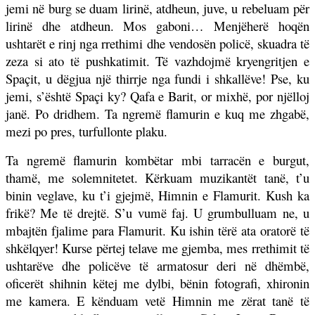
jemi në burg se duam lirinë, atdheun, juve, u rebeluam për
lirinë dhe atdheun. Mos gaboni… Menjëherë hoqën
ushtarët e rinj nga rrethimi dhe vendosën policë, skuadra të
zeza si ato të pushkatimit. Të vazhdojmë kryengritjen e
Spaçit, u dëgjua një thirrje nga fundi i shkallëve! Pse, ku
jemi, s’është Spaçi ky? Qafa e Barit, or mixhë, por njëlloj
janë. Po dridhem. Ta ngremë flamurin e kuq me zhgabë,
mezi po pres, turfullonte plaku.
Ta ngremë flamurin kombëtar mbi tarracën e burgut,
thamë, me solemnitetet. Kërkuam muzikantët tanë, t’u
binin veglave, ku t’i gjejmë, Himnin e Flamurit. Kush ka
frikë? Me të drejtë. S’u vumë faj. U grumbulluam ne, u
mbajtën fjalime para Flamurit. Ku ishin tërë ata oratorë të
shkëlqyer! Kurse përtej telave me gjemba, mes rrethimit të
ushtarëve dhe policëve të armatosur deri në dhëmbë,
oficerët shihnin këtej me dylbi, bënin fotografi, xhironin
me kamera. E kënduam vetë Himnin me zërat tanë të