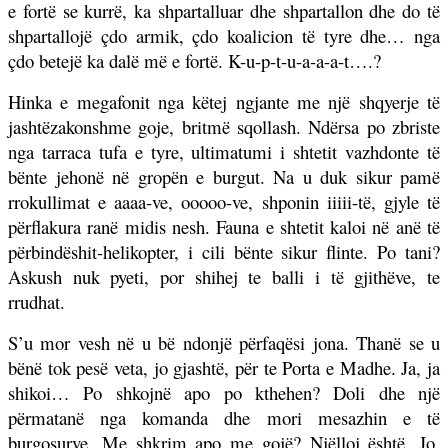
e fortë se kurrë, ka shpartalluar dhe shpartallon dhe do të
shpartallojë çdo armik, çdo koalicion të tyre dhe… nga
çdo betejë ka dalë më e fortë. K-u-p-t-u-a-a-a-t….?
Hinka e megafonit nga këtej ngjante me një shqyerje të
jashtëzakonshme goje, britmë sqollash. Ndërsa po zbriste
nga tarraca tufa e tyre, ultimatumi i shtetit vazhdonte të
bënte jehonë në gropën e burgut. Na u duk sikur pamë
rrokullimat e aaaa-ve, ooooo-ve, shponin iiiii-të, gjyle të
përflakura ranë midis nesh. Fauna e shtetit kaloi në anë të
përbindëshit-helikopter, i cili bënte sikur flinte. Po tani?
Askush nuk pyeti, por shihej te balli i të gjithëve, te
rrudhat.
S’u mor vesh në u bë ndonjë përfaqësi jona. Thanë se u
bënë tok pesë veta, jo gjashtë, për te Porta e Madhe. Ja, ja
shikoi… Po shkojnë apo po kthehen? Doli dhe një
përmatanë nga komanda dhe mori mesazhin e të
burgosurve. Me shkrim apo me gojë? Njëlloj është. Jo.