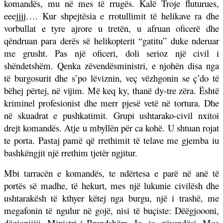
komandës, mu në mes të rrugës. Kalë Troje fluturues,
eeejjjj…. Kur shpejtësia e rrotullimit të helikave ra dhe
vorbullat e tyre ajrore u tretën, u afruan oficerë dhe
qëndruan para derës së helikopterit “gatitu” duke nderuar
me grusht. Pas një oficeri, doli serioz një civil i
shëndetshëm. Qenka zëvendësministri, e njohën disa nga
të burgosurit dhe s’po lëviznin, veç vëzhgonin se ç’do të
bëhej përtej, në vijim. Më keq ky, thanë dy-tre zëra. Është
kriminel profesionist dhe merr pjesë vetë në tortura. Dhe
në skuadrat e pushkatimit. Grupi ushtarako-civil nxitoi
drejt komandës. Atje u mbyllën për ca kohë. U shtuan rojat
te porta. Pastaj pamë që rrethimit të telave me gjemba iu
bashkëngjit një rrethim tjetër ngjitur.
Mbi tarracën e komandës, te ndërtesa e parë në anë të
portës së madhe, të hekurt, mes një lukunie civilësh dhe
ushtarakësh të kthyer këtej nga burgu, një i trashë, me
megafonin të ngulur në gojë, nisi të buçiste: Dëëgjoooni,
dëgjoniiiii. Ministri i Brendshëm. Jo, jo, zëvendësi. Mos