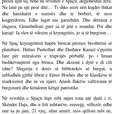
presin ujin siç bënë në revoltën e Spaçit, dëgjoheshin zëra.
Na lanë pa ujë pesë ditë… Ti shko merr nën kujdes thikat
dhe hanxharët e mensës dhe te berberi, të mos
keqpërdoren. Edhe lugët me garuzhdet. Dhe dërrasat e
shqyera. Grumbulloni gurë sa të jetë e mundur. Por dhe
kurajë. Ia vlen të vdesim si kryengritës, jo si të burgosur…
Në Spaç kryengritësit hapën birucat përmes breshërisë së
plumbave. Hulusi Pashollari dhe Dashnor Kazazi s’pyetën
fare për mitralozin e truprojës përballë, po i liruan
bashkëvuajtësit nga biruca. Dhe aksioni i dytë e di cili
ishte? Shqyerja e derës së bibliotekës së burgut, u
mblodhën gjithë librat e Enver Hoxhës dhe të klasikëve të
marksizmit dhe iu vu zjarri. Anash flakëve vallëzonin të
burgosurit dhe këndonin këngë patriotike.
Në revoltën e Spaçit hipi mbi supet tona një djalë i ri,
Skënder Daja, dhe u foli ushtarëve, eeeeejjj, vëllezër, edhe
unë sa ju jam, 21 vjeç, ulini armët, mos qëlloni mbi ne,