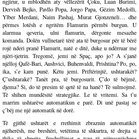
ngjirur, u mblodhën aty vëllezërit Çoku, Luan Burimi,
Dervish Bejko, Pavllo Popa, Jorgo Papa, Gëzim Medolli,
Ylber Merdani, Naim Pashaj, Murat Gjonzeneli… dhe
përmes lotësh e ngritëm Flamurin përmbi burgun. U
alarmua qeveria, ulni flamurin, dërgonte mesazhe
komanda. Dolën vullnetarë tërë ata të burgosur për të bërë
rojë nderi pranë Flamurit, natë e ditë, duke u ndërruar me
njëri-tjetrin. Tregomë, jemi në Spaç, apo jo? A s’janë
njëlloj Qafë-Bari, Aushvici, Buhenvaldi, Prishtina? Po, po,
ika, s’e kam punë. Këtu jemi. Priftërinjtë, ushtarakët?
Ç’ushtarakë? Tanët pra, të burgosurit. Ç’do të bëjmë,
djema? Si, do të presim të qetë të na hanë? Të sulmojmë.
Të shihen mundësitë strategjike. Le të vritemi. Sa t’u
marrim ushtarëve automatikun e parë. Di unë pastaj se
ç’bëj me një automatik në dorë.
Të gjithë ushtarët e rrethimit zbraznin automatikët
njëherësh, me breshëri, vetëtima të shkurtra, të drejta si
thika të shpejta, frushullimat e tyre të njëpasnjëshme