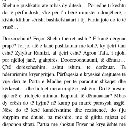
Shehu e pushkatoi atë mbas dy ditësh. – Por edhe ti kështu
do të përfundosh, s’ke për t’u bërë ministër ndonjëherë, i
kishte klithur sërisht bashkëfshatari i tij. Partia jote do të të
vrasë…
Dorzooohuni! Feçor Shehu thërret ashtu? E kanë dërguar
prapë? Jo, jo, atë e kanë pushkatuar me kohë, ky tjetri tani
është Zylyftar Ramizi, ai tjetri është Agron Tafa, i njoh,
por njëlloj janë, gjakpirës. Dooorzoohuuunii, të dënuar…
Ç’të dorëzoheshim, ashtu ishim, të dorëzuar. Ta
ndërprisnim kryengritjen. Përfaqësia e kryesisë drejtuese të
vijë deri te Porta e Madhe për të paraqitur shkaqet dhe
kërkesat… dhe lidhjet me armiqtë e jashtëm. Do të presim
një orë e tridhjetë minuta. Kuptuat, të dënuuaaaar? Mbas
dy orësh do të hyjmë në kamp pa marrë parasysh asgjë.
Nëse do të ketë kundërshtime dhe rezistencë, do t’ju
shtypim me dhunë, pa mëshirë, me të gjitha mjetet që
disponon shteti. Partia me shokun Enver në krye është më