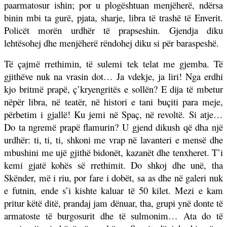
paarmatosur ishin; por u plogështuan menjëherë, ndërsa
binin mbi ta gurë, pjata, sharje, libra të trashë të Enverit.
Policët morën urdhër të prapseshin. Gjendja diku
lehtësohej dhe menjëherë rëndohej diku si për baraspeshë.
Të çajmë rrethimin, të sulemi tek telat me gjemba. Të
gjithëve nuk na vrasin dot… Ja vdekje, ja liri! Nga erdhi
kjo britmë prapë, ç’kryengritës e sollën? E dija të mbetur
nëpër libra, në teatër, në histori e tani buçiti para meje,
përbetim i gjallë! Ku jemi në Spaç, në revoltë. Si atje…
Do ta ngremë prapë flamurin? U gjend dikush që dha një
urdhër: ti, ti, ti, shkoni me vrap në lavanteri e mensë dhe
mbushini me ujë gjithë bidonët, kazanët dhe tenxheret. T’i
kemi gjatë kohës së rrethimit. Do shkoj dhe unë, tha
Skënder, më i riu, por fare i dobët, sa as dhe në galeri nuk
e futnin, ende s’i kishte kaluar të 50 kilet. Mezi e kam
pritur këtë ditë, prandaj jam dënuar, tha, grupi ynë donte të
armatoste të burgosurit dhe të sulmonim… Ata do të