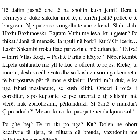
Të dalim jashtë dhe të na shohin kush jemi! Dera u
përmbys e, duke shkelur mbi të, u turrën jashtë policë e të
burgosur. Një patericë vringëllinte anë e kënd. Shih, shih,
Haxhi Baxhinovski, Bajram Vuthi me leva, ku i gjetën? Po
thikat? Janë të mencës. Ia nguli në bark? Kujt? Of-icerit…
Lazër Shkambi rrokulliste parvazin e një dritareje. “Eviva!
– thirri Vllas Koçi, – Poshtë Partia e këtyre!” Nëpër këmbë
kapela ushtarake me yll të kuq e oficerit të rojës. Rrekej ta
merrte, desh ra edhe vetë dhe se kush e nxori nga këmbët e
të burgosurve për të mos e shkelur, Petriti m’u duk, e ka
nga fshati maskaranë, se kush klithi. Oficeri i rojës, i
çoroditur, s’po kuptonte se pse urdhrat e tij s’kishin më
vlerë, nuk zbatoheshin, përkundrazi. Si është e mundur?
Ç’po ndodh?! Mosni, kuisi, ka pasoja të rënda kjoooo-oh!
Po ç’të bëj? Të rri iki po nga? Ku? Dolën në oborr
kacafytje të tjera, të filluara që brenda, vazhdonin me
kollotumba e rrapëllimë.