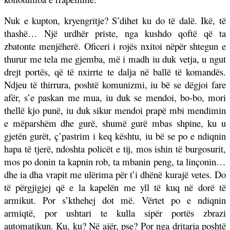
Nuk e kupton, kryengritje? S’dihet ku do të dalë. Ikë, të
thashë… Një urdhër priste, nga kushdo qoftë që ta
zbatonte menjëherë. Oficeri i rojës nxitoi nëpër shtegun e
thurur me tela me gjemba, më i madh iu duk vetja, u ngut
drejt portës, që të nxirrte te dalja në ballë të komandës.
Ndjeu të thirrura, poshtë komunizmi, iu bë se dëgjoi fare
afër, s’e paskan me mua, iu duk se mendoi, bo-bo, mori
thellë kjo punë, iu duk sikur mendoi prapë mbi mendimin
e mëparshëm dhe gurë, shumë gurë mbas shpine, ku u
gjetën gurët, ç’pastrim i keq kështu, iu bë se po e ndiqnin
hapa të tjerë, ndoshta policët e tij, mos ishin të burgosurit,
mos po donin ta kapnin rob, ta mbanin peng, ta linçonin…
dhe ia dha vrapit me ulërima për t’i dhënë kurajë vetes. Do
të përgjigjej që e la kapelën me yll të kuq në dorë të
armikut. Por s’kthehej dot më. Vërtet po e ndiqnin
armiqtë, por ushtari te kulla sipër portës zbrazi
automatikun. Ku, ku? Në ajër, pse? Por nga dritarja poshtë