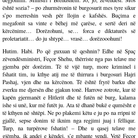
është sozia? – po zhurmëronin të burgosurit mes tyre sikur
s’po merreshin vesh për llojin e kafshës. Buçima e
megafonit sa vinte e bëhej më çarëse, e sertë deri në
kërcënime… Dorëzohuni, se… forca e diktaturës së
proletariatit… do ju shtypë… vrasë… dorëzooohuni!
Hutim. Habi. Po që guxuan të qeshnin? Edhe në Spaç
zëvendësministri, Feçor Shehu, thërriste nga pas telave me
gjemba për dorëzim. Të të vijë turp, more kriminel i
fshatit tim, iu kthye atij me të thirrura i burgosuri Hajri
Pashaj, vjen dhe na kërcënon. Të është fryrë barku dhe
zverku me djersën dhe gjakun tonë. Harrove zotrote, kur të
kapën gjermanët e Hitlerit dhe të futën në burg, kalama
ishe si unë, kur më futët ju. Ata të dhanë bukë e qumësht e
të kthyen në shtëpi. Ne po plakemi këtu e ju po na rripni të
gjallë, sepse donim të iknim nga regjimi juaj i fëlliqur.
Turp, na turpërove fshatin! – Dhe u qasej telave me
gjëmba, ik andej e këndej, s’e mbante vendi. Vetë Feçor