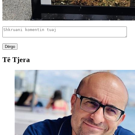
Dërgo
Të Tjera