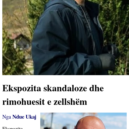
Ekspozita skandaloze dhe
rimohuesit e zellshëm
Ndue Ukaj
Nga
Ekspozita