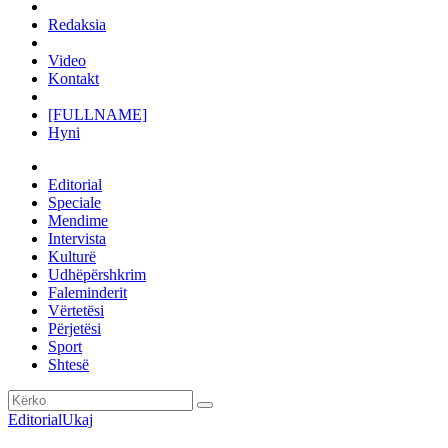
Redaksia
Video
Kontakt
[FULLNAME]
Hyni
Editorial
Speciale
Mendime
Intervista
Kulturë
Udhëpërshkrim
Faleminderit
Vërtetësi
Përjetësi
Sport
Shtesë
Editorial
Ukaj