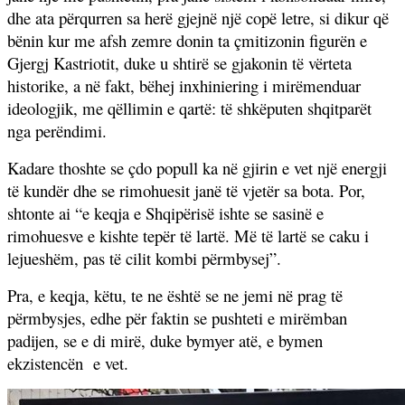
dhe ata përqurren sa herë gjejnë një copë letre, si dikur që
bënin kur me afsh zemre donin ta çmitizonin figurën e
Gjergj Kastriotit, duke u shtirë se gjakonin të vërteta
historike, a në fakt, bëhej inxhiniering i mirëmenduar
ideologjik, me qëllimin e qartë: të shkëputen shqitparët
nga perëndimi.
Kadare thoshte se çdo popull ka në gjirin e vet një energji
të kundër dhe se rimohuesit janë të vjetër sa bota. Por,
shtonte ai “e keqja e Shqipërisë ishte se sasinë e
rimohuesve e kishte tepër të lartë. Më të lartë se caku i
lejueshëm, pas të cilit kombi përmbysej”.
Pra, e keqja, këtu, te ne është se ne jemi në prag të
përmbysjes, edhe për faktin se pushteti e mirëmban
padijen, se e di mirë, duke bymyer atë, e bymen
ekzistencën
e vet.