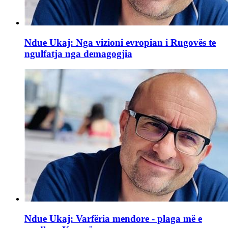
Ndue Ukaj: Nga vizioni evropian i Rugovës te
ngulfatja nga demagogjia
Ndue Ukaj: Varfëria mendore - plaga më e