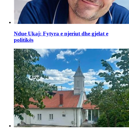
Ndue Ukaj: Fytyra e njeriut dhe gjelat e
politikës