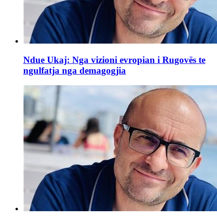
Ndue Ukaj: Nga vizioni evropian i Rugovës te
ngulfatja nga demagogjia