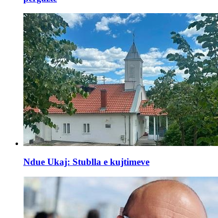
Ndue Ukaj: Stublla e kujtimeve