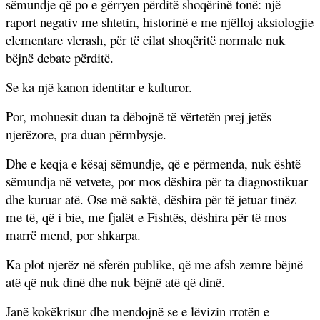
sëmundje që po e gërryen përditë shoqërinë tonë: një
raport negativ me shtetin, historinë e me njëlloj aksiologjie
elementare vlerash, për të cilat shoqëritë normale nuk
bëjnë debate përditë.
Se ka një kanon identitar e kulturor.
Por, mohuesit duan ta dëbojnë të vërtetën prej jetës
njerëzore, pra duan përmbysje.
Dhe e keqja e kësaj sëmundje, që e përmenda, nuk është
sëmundja në vetvete, por mos dëshira për ta diagnostikuar
dhe kuruar atë. Ose më saktë, dëshira për të jetuar tinëz
me të, që i bie, me fjalët e Fishtës, dëshira për të mos
marrë mend, por shkarpa.
Ka plot njerëz në sferën publike, që me afsh zemre bëjnë
atë që nuk dinë dhe nuk bëjnë atë që dinë.
Janë kokëkrisur dhe mendojnë se e lëvizin rrotën e