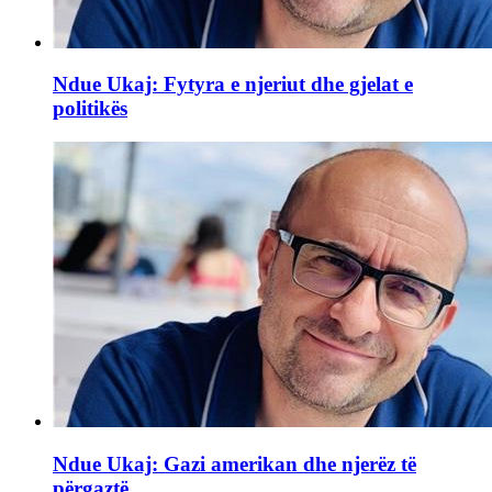
Ndue Ukaj: Fytyra e njeriut dhe gjelat e
politikës
Ndue Ukaj: Gazi amerikan dhe njerëz të
përgaztë