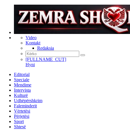
Video
Kontakt
Redaksia
[FULLNAME_CUT]
Hyni
Editorial
Speciale
Mendime
Intervista
Kulturë
Udhëpërshkrim
Faleminderit
Vërtetësi
Përjetësi
Sport
Shtesë