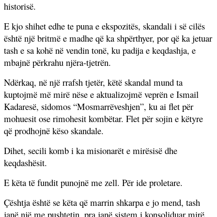
historisë.
E kjo shihet edhe te puna e ekspozitës, skandali i së cilës
është një britmë e madhe që ka shpërthyer, por që ka jetuar
tash e sa kohë në vendin tonë, ku padija e keqdashja, e
mbajnë përkrahu njëra-tjetrën.
Ndërkaq, në një rrafsh tjetër, këtë skandal mund ta
kuptojmë më mirë nëse e aktualizojmë veprën e Ismail
Kadaresë, sidomos “Mosmarrëveshjen”, ku ai flet për
mohuesit ose rimohesit kombëtar. Flet për sojin e këtyre
që prodhojnë këso skandale.
Dihet, secili komb i ka misionarët e mirësisë dhe
keqdashësit.
E këta të fundit punojnë me zell. Për ide proletare.
Çështja është se këta që marrin shkarpa e jo mend, tash
janë një me pushtetin, pra janë sistem i konsoliduar mirë,