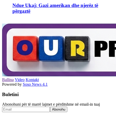
Ndue Ukaj: Gazi amerikan dhe njerëz të
përgaztë
Ballina
Video
Kontakt
Powered by
Soso News 4.1
Buletini
Abonohuni për të marrë lajmet e përditshme në email-in tuaj
Abonohu