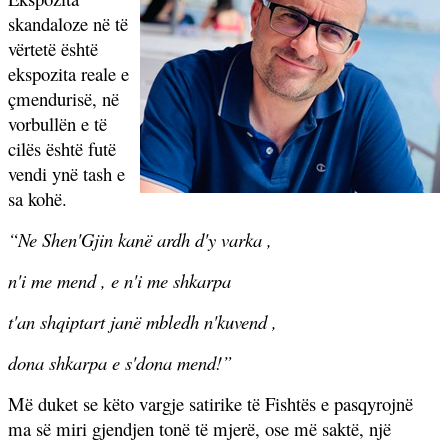
skandaloze në të
vërtetë është
ekspozita reale e
çmendurisë, në
vorbullën e të
cilës është futë
vendi ynë tash e
sa kohë.
“Ne Shen'Gjin kanë ardh d'y varka ,
n'i me mend , e n'i me shkarpa
t'an shqiptart janë mbledh n'kuvend ,
dona shkarpa e s'dona mend!”
Më duket se këto vargje satirike të Fishtës e pasqyrojnë
ma së miri gjendjen tonë të mjerë, ose më saktë, një