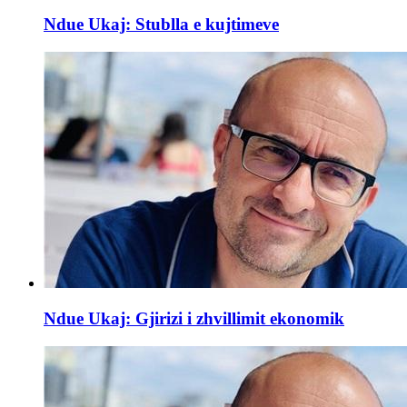
Ndue Ukaj: Stublla e kujtimeve
Ndue Ukaj: Gjirizi i zhvillimit ekonomik