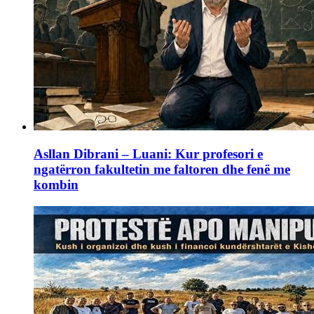
Asllan Dibrani – Luani: Kur profesori e
ngatërron fakultetin me faltoren dhe fenë me
kombin