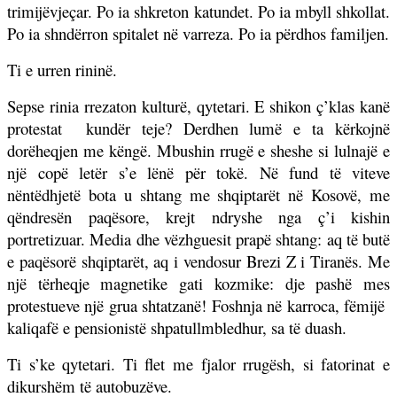
trimijëvjeçar. Po ia shkreton katundet. Po ia mbyll shkollat.
Po ia shndërron spitalet në varreza. Po ia përdhos familjen.
Ti e urren rininë.
Sepse rinia rrezaton kulturë, qytetari. E shikon ç’klas kanë
protestat
kundër teje? Derdhen lumë e ta kërkojnë
dorëheqjen me këngë. Mbushin rrugë e sheshe si lulnajë e
një copë letër s’e lënë për tokë. Në fund të viteve
nëntëdhjetë bota u shtang me shqiptarët në Kosovë, me
qëndresën paqësore, krejt ndryshe nga ç’i kishin
portretizuar. Media dhe vëzhguesit prapë shtang: aq të butë
e paqësorë shqiptarët, aq i vendosur Brezi Z i Tiranës. Me
një tërheqje magnetike gati kozmike: dje pashë mes
protestueve një grua shtatzanë! Foshnja në karroca, fëmijë
kaliqafë e pensionistë shpatullmbledhur, sa të duash.
Ti s’ke qytetari. Ti flet me fjalor rrugësh, si fatorinat e
dikurshëm të autobuzëve.