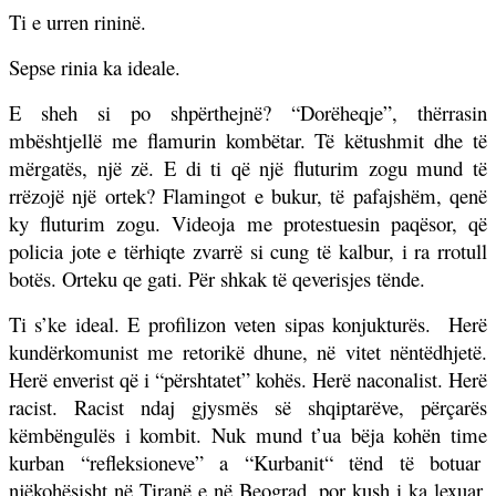
Ti e urren rininë.
Sepse rinia ka ideale.
E sheh si po shpërthejnë? “Dorëheqje”, thërrasin
mbështjellë me flamurin kombëtar. Të këtushmit dhe të
mërgatës, një zë. E di ti që një fluturim zogu mund të
rrëzojë një ortek? Flamingot e bukur, të pafajshëm, qenë
ky fluturim zogu. Videoja me protestuesin paqësor, që
policia jote e tërhiqte zvarrë si cung të kalbur, i ra rrotull
botës. Orteku qe gati. Për shkak të qeverisjes tënde.
Ti s’ke ideal. E profilizon veten sipas konjukturës.
Herë
kundërkomunist me retorikë dhune, në vitet nëntëdhjetë.
Herë enverist që i “përshtatet” kohës. Herë naconalist. Herë
racist. Racist ndaj gjysmës së shqiptarëve, përçarës
këmbëngulës i kombit. Nuk mund t’ua bëja kohën time
kurban “refleksioneve” a “Kurbanit“ tënd të botuar
njëkohësisht në Tiranë e në Beograd, por kush i ka lexuar,