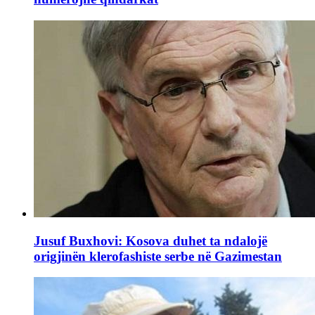
Jusuf Buxhovi: Kosova duhet ta ndalojë
origjinën klerofashiste serbe në Gazimestan