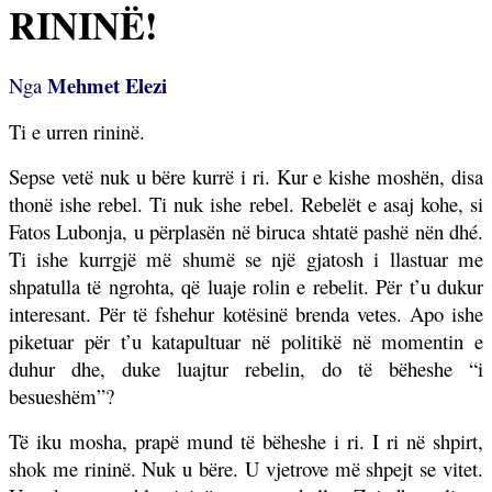
RININË!
Mehmet Elezi
Nga
Ti e urren rininë.
Sepse vetë nuk u bëre kurrë i ri. Kur e kishe moshën, disa
thonë ishe rebel. Ti nuk ishe rebel. Rebelët e asaj kohe, si
Fatos Lubonja, u përplasën në biruca shtatë pashë nën dhé.
Ti ishe kurrgjë më shumë se një gjatosh i llastuar me
shpatulla të ngrohta, që luaje rolin e rebelit. Për t’u dukur
interesant. Për të fshehur kotësinë brenda vetes. Apo ishe
piketuar për t’u katapultuar në politikë në momentin e
duhur dhe, duke luajtur rebelin, do të bëheshe “i
besueshëm”?
Të iku mosha, prapë mund të bëheshe i ri. I ri në shpirt,
shok me rininë. Nuk u bëre. U vjetrove më shpejt se vitet.