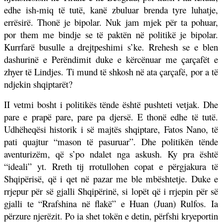
edhe ish-miq të tutë, kanë zbuluar brenda tyre luhatje,
errësirë. Thonë je bipolar. Nuk jam mjek për ta pohuar,
por them me bindje se të paktën në politikë je bipolar.
Kurrfarë busulle a drejtpeshimi s’ke. Rrehesh se e blen
dashurinë e Perëndimit duke e kërcënuar me çarçafët e
zhyer të Lindjes. Ti mund të shkosh në ata çarçafë, por a të
ndjekin shqiptarët?
II vetmi bosht i politikës tënde është pushteti vetjak. Dhe
pare e prapë pare, pare pa djersë. E thonë edhe të tutë.
Udhëheqësi historik i së majtës shqiptare, Fatos Nano, të
pati quajtur “mason të pasuruar”. Dhe politikën tënde
aventurizëm, që s’po ndalet nga askush. Ky pra është
“ideali” yt. Rreth tij rrotullohen copat e përgjakura të
Shqipërisë, që i qet në pazar me ble mbështetje. Duke e
rrjepur për së gjalli Shqipërinë, si lopët që i rrjepin për së
gjalli te “Rrafshina në flakë” e Huan (Juan) Rulfos. Ia
përzure njerëzit. Po ia shet tokën e detin, përfshi kryeportin