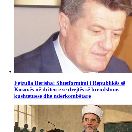
Fejzulla Berisha: Shtetformimi i Republikës së
Kosovës në dritën e së drejtës së brendshme,
kushtetuese dhe ndërkombëtare