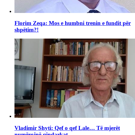
Florim Zeqa: Mos e humbni trenin e fundit për
shpëtim?!
Vladimir Shyti: Qef o qef Lale… Të mjerët
numërojnë qindarkat