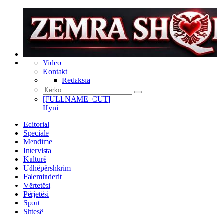
Video
Kontakt
Redaksia
[FULLNAME_CUT]
Hyni
Editorial
Speciale
Mendime
Intervista
Kulturë
Udhëpërshkrim
Faleminderit
Vërtetësi
Përjetësi
Sport
Shtesë