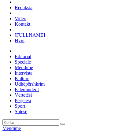
Redaksia
Video
Kontakt
[FULLNAME]
Hyni
Editorial
Speciale
Mendime
Intervista
Kulturë
Udhëpërshkrim
Faleminderit
Vërtetësi
Përjetësi
Sport
Shtesë
Mendime