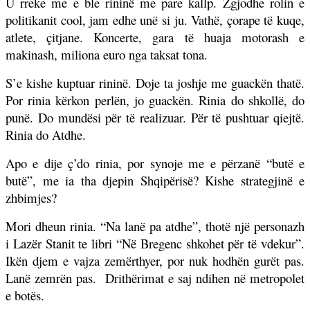
U rreke me e ble rininë me pare kallp. Zgjodhe rolin e
politikanit cool, jam edhe unë si ju. Vathë, çorape të kuqe,
atlete, çitjane. Koncerte, gara të huaja motorash e
makinash, miliona euro nga taksat tona.
S’e kishe kuptuar rininë. Doje ta joshje me guackën thatë.
Por rinia kërkon perlën, jo guackën. Rinia do shkollë, do
punë. Do mundësi për të realizuar. Për të pushtuar qiejtë.
Rinia do Atdhe.
Apo e dije ç’do rinia, por synoje me e përzanë “butë e
butë”, me ia tha djepin Shqipërisë? Kishe strategjinë e
zhbimjes?
Mori dheun rinia. “Na lanë pa atdhe”, thotë një personazh
i Lazër Stanit te libri “Në Bregenc shkohet për të vdekur”.
Ikën djem e vajza zemërthyer, por nuk hodhën gurët pas.
Lanë zemrën pas.
Drithërimat e saj ndihen në metropolet
e botës.