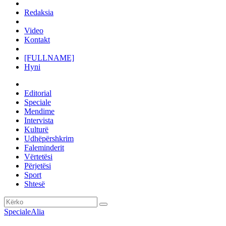
Redaksia
Video
Kontakt
[FULLNAME]
Hyni
Editorial
Speciale
Mendime
Intervista
Kulturë
Udhëpërshkrim
Faleminderit
Vërtetësi
Përjetësi
Sport
Shtesë
Speciale
Alia