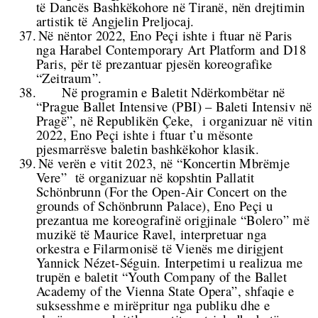
të Dancës Bashkëkohore në Tiranë, nën drejtimin
artistik të Angjelin Preljocaj.
37.
Në nëntor 2022, Eno Peçi ishte i ftuar në Paris
nga Harabel Contemporary Art Platform and D18
Paris, për të prezantuar pjesën koreografike
“Zeitraum”.
38.
Në programin e Baletit Ndërkombëtar në
“Prague Ballet Intensive (PBI) – Baleti Intensiv në
Pragë”, në Republikën Çeke,
i organizuar në vitin
2022, Eno Peçi ishte i ftuar t’u mësonte
pjesmarrësve baletin bashkëkohor klasik.
39.
Në verën e vitit 2023, në “Koncertin Mbrëmje
Vere”
të organizuar në kopshtin Pallatit
Schönbrunn (For the Open-Air Concert on the
grounds of Schönbrunn Palace), Eno Peçi u
prezantua me koreografinë origjinale “Bolero” më
muzikë të Maurice Ravel, interpretuar nga
orkestra e Filarmonisë të Vienës me dirigjent
Yannick Nézet-Séguin. Interpetimi u realizua me
trupën e baletit “Youth Company of the Ballet
Academy of the Vienna State Opera”, shfaqie e
suksesshme e mirëpritur nga publiku dhe e