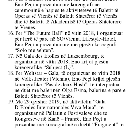
Eno Peçi u prezantua me koreografi në
ceremoninë e hapjes të aktiviteteve të Baletit të
Operas së Vienës të Baletit Shtetëror të Vienës
dhe të Baletit të Akademisë të Operas Shtetërore
të Vienës.
16.
Për “The Future Ball” në vitin 2018, i organizuar
për herë të parë në SO/Vienna Lifestyle-Hotel,
Eno Peçi u prezantua me më pjesën koreografi
“Solo me vehten”.
17.
Në Gala des Etoiles në Luksembourg, të
organizuar në vitin 2018, Eno krijoi pjesën
koreografike “Subject (L)”.
18.
Për Weltstar – Gala, të organizuar në vitin 2018
në Volkstheater (Vienna), Eno Peçi krijoi pjesën
koreografike “Pas de deux Hush”, të interpretuar
në duet me balerinën Olga Esina, balerina e parë e
Baletit Shtetëror të Vienës.
19.
Më 29 qershor 2019, në aktivitetin “
Gala
D’Etoiles Internationales Viva Maia”, të
organizuar në Pallatin e Festivaleve dhe te
Kongreseve në
Kanë – Francë, Eno Peçi u
prezantua me koreografinë e duetit “Fragment” të