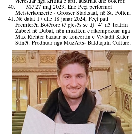
vlerësuar nga kritika e artit austriak dhe botëror.
40.
Më 27 maj 2023, Eno Peçi performoi
Meisterkonzerte - Grosser Stadtsaal, në St. Pölten.
41.
Në datat 17 dhe 18 janar 2024, Peçi pati
Premierën Botërore të pjesës së tij “4” në Teatrin
Zabeel në Dubai, nën muzikën e rikompozuar nga
Max Richter bazuar në koncertin e Vivladit Katër
Stinët. Prodhuar nga MuzArts- Baldaquin Culture.