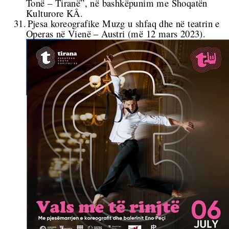
Tonë – Tiranë”,
në bashkëpunim me Shoqatën
Kulturore
KÂ
.
31.
Pjesa koreografike
Muzg u shfaq dhe në teatrin e
Operas në Vienë
– Austri (më 12 mars 2023).