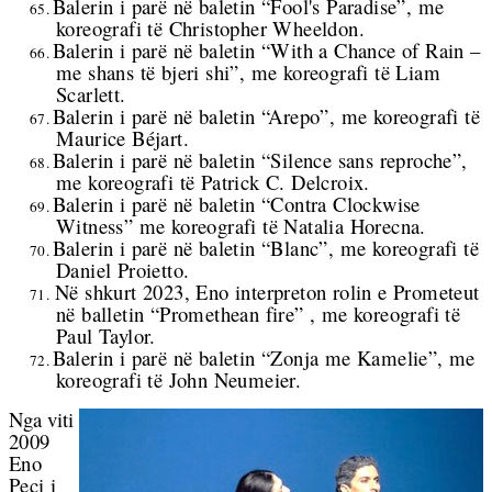
Balerin i parë në baletin “Fool's Paradise”, me
65.
koreografi të
Christopher Wheeldon.
Balerin i parë në baletin “With a Chance of Rain –
66.
me shans të bjeri shi”, me koreografi të Liam
Scarlett.
Balerin i parë në baletin “Arepo”, me koreografi të
67.
Maurice Béjart.
Balerin i parë në baletin “Silence sans reproche”,
68.
me koreografi të
Patrick C. Delcroix.
Balerin i parë në baletin “Contra Clockwise
69.
Witness” me koreografi të
Natalia Horecna.
Balerin i parë në baletin “Blanc”, me koreografi të
70.
Daniel Proietto.
Në shkurt 2023, Eno interpreton rolin e Prometeut
71.
në balletin “Promethean fire” , me koreografi të
Paul Taylor.
Balerin i parë në baletin “Zonja me Kamelie”, me
72.
koreografi të John Neumeier.
Nga viti
2009
Eno
Peçi i