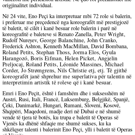
origjinalitet individual.
Në 24 vite, Eno Peçi ka interpretuar mbi 72 role si balerin,
i preferuar me preçedencë nga koreografët më prestigjozë
të baletit, të cilët i kanë besuar role balerin i parë në
koreografitë e baleteve si
Renato Zanella,
Peter Wright,
Rudolf Nureyev,
George Balanchine, John Cranko
,
Frederick Ashton, Kenneth MacMillan, David Bombana,
Roland Petits,
Stephan Thoss, Jorma Elos, Gyula
Harangozó, Boris Eifman, Helen Picket, Angjelin
Preljocaj,
Roland Petits, Léonide Massines, Michael
Corder, Jo Strømgrens, Nils Christie
etj, etj. Të gjithë
koreografët janë shprehur me superlativa për talentin në
interpretimin artistik të roleve që i kanë besuar.
Emri i Eno Peçit, është i famshëm dhe i suksesshëm në
Austri, Rusi, Itali, Francë, Luksemburg, Belgjikë, Spanjë,
Çeki, Danimarkë, Hungari, Rumani, Sloveni, Kosovë,
Shqipëri, Maqedoni, madje deri në Dubai e në shumë
vende të tjera të botës, ku trupa e baletit të Operas së
Vjenës ka dhënë shfaqie me shumë sukses, ku ka
shkëlqyer talenti i balerinit Eno Peçi, ylli i baletit të Operas