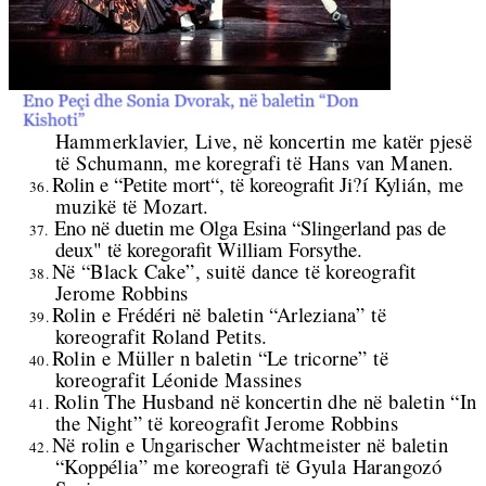
Hammerklavier, Live, në koncertin me katër pjesë
të Schumann, me koregrafi të Hans van Manen.
Rolin e “Petite mort“, të koreografit
Ji?í Kylián, me
36.
muzikë të Mozart.
Eno në duetin me Olga Esina “Slingerland pas de
37.
deux" të koregorafit William Forsythe.
Në “Black Cake”, suitë dance të koreografit
38.
Jerome Robbins
Rolin e Frédéri në baletin “Arleziana” të
39.
koreografit Roland Petits.
Rolin e Müller n baletin “Le tricorne” të
40.
koreografit Léonide Massines
Rolin The Husband në koncertin dhe në baletin “In
41.
the Night” të koreografit Jerome Robbins
Në rolin e Ungarischer Wachtmeister në baletin
42.
“Koppélia” me koreografi të Gyula Harangozó