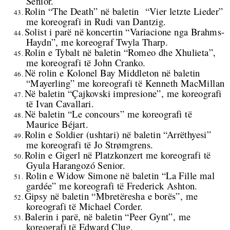
Senior.
Rolin “The Death” në baletin
“Vier letzte Lieder”
43.
me koreografi in Rudi van Dantzig.
Solist i parë në koncertin “Variacione nga Brahms-
44.
Haydn”, me koreograf
Twyla Tharp.
Rolin e Tybalt në baletin “Romeo dhe Xhulieta”,
45.
me koreografi të John Cranko.
Në rolin e Kolonel Bay Middleton në baletin
46.
“Mayerling” me koreografi të Kenneth MacMillan
Në baletin “Çajkovski impresione”, me koreografi
47.
të Ivan Cavallari.
Në baletin “Le concours” me koreografi të
48.
Maurice Béjart.
Rolin e Soldier (ushtari) në baletin “Arrëthyesi”
49.
me koreografi të Jo Strømgrens.
Rolin e Gigerl në Platzkonzert me koreografi të
50.
Gyula Harangozó Senior.
Rolin e Widow Simone në baletin “La Fille mal
51.
gardée” me koreografi të Frederick Ashton.
Gipsy në baletin “Mbretëresha e borës”, me
52.
koreografi të Michael Corder.
Balerin i parë, në baletin “Peer Gynt”, me
53.
koreografi të Edward Clug.