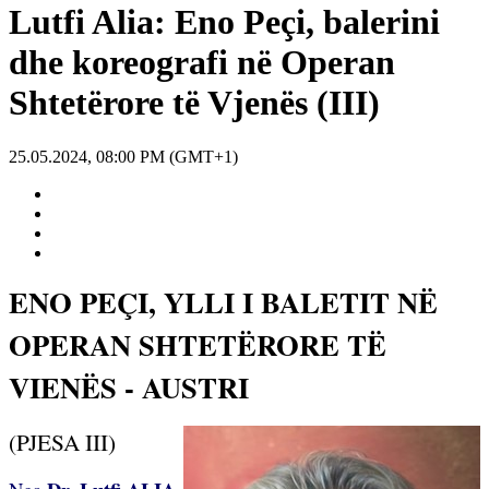
Lutfi Alia: Eno Peçi, balerini
dhe koreografi në Operan
Shtetërore të Vjenës (III)
25.05.2024, 08:00 PM (GMT+1)
ENO PEÇI, YLLI I BALETIT NË
OPERAN SHTETËRORE TË
VIENËS - AUSTRI
(PJESA III)