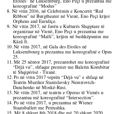
Etoiles” në Luksemburg, Eno Peçi u prezantua me
koreografinë “Modus”
8.
Në vitin 2016, në Celebrimin e Koncertit “Red
Ribbon” në Burgtheater në Vienë, Eno Peçi krijoi
Orpheus and Euridiçe.
9.
Në vitin 2017, në Javën e Kulturës Shqiptare të
organizuar në Vienë, Eno Peçi u prezantua me
koreografinë “Malli”, krijim në bashkëpunim me
Kâzâ ft.
10.
Në vitin 2017, në Gala des Etoiles në
Luksembourg u prezantua me koreografinë e Opus
25.
11.
Më 25 nëntor 2017, prezantohet me koreografinë
“Déjà vu”, shfaqur premier me Baletin Kombëtar
të Shqipërisë - Tiranë.
12.
Po në vitin 2017 veprën “Déjà vu” e shfaqi në
Teatrin
Muzikor Stanislavsky Nemirovich-
Danchenko
në Moskë-Rusi.
13.
Në vitin 2017, në teatrin e Operas të Vienës u
prezantua më koreografinë “Intersection”.
14.
Po në vitin 2017, u prezantua në Wiener
Staatsballett me Petrushka.
15.
Më 8 shkurt 8th 2018 dhe më 20 shkurt 2020,