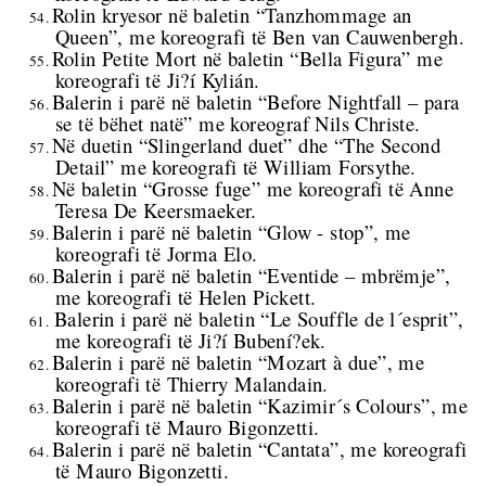
Rolin kryesor në baletin “Tanzhommage an
54.
Queen”, me koreografi të Ben van Cauwenbergh.
Rolin Petite Mort në baletin “Bella Figura” me
55.
koreografi të Ji?í Kylián.
Balerin i parë në baletin “Before Nightfall – para
56.
se të bëhet natë” me koreograf Nils Christe.
Në duetin “Slingerland duet” dhe “The Second
57.
Detail” me koreografi të William Forsythe.
Në baletin “Grosse fuge” me koreografi të Anne
58.
Teresa De Keersmaeker.
Balerin i parë në baletin “Glow - stop”, me
59.
koreografi të Jorma Elo.
Balerin i parë në baletin “Eventide – mbrëmje”,
60.
me koreografi të Helen Pickett.
Balerin i parë në baletin “Le Souffle de l´esprit”,
61.
me koreografi të Ji?í Bubení?ek.
Balerin i parë në baletin “Mozart à due”, me
62.
koreografi të Thierry Malandain.
Balerin i parë në baletin “Kazimir´s Colours”, me
63.
koreografi të
Mauro Bigonzetti.
Balerin i parë në baletin “Cantata”, me koreografi
64.
të
Mauro Bigonzetti.