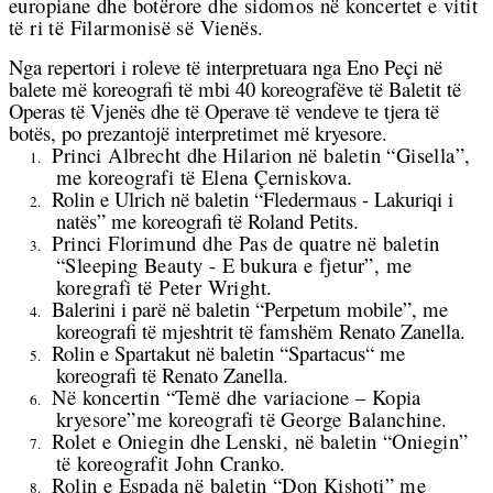
europiane dhe botërore dhe sidomos në koncertet e vitit
të ri të Filarmonisë së Vienës.
Nga repertori i roleve të interpretuara nga Eno Peçi në
balete më koreografi të mbi 40 koreografëve të Baletit të
Operas të Vjenës dhe të Operave të vendeve te tjera të
botës, po prezantojë interpretimet më kryesore.
Princi Albrecht dhe Hilarion në baletin “Gisella”,
1.
me koreografi të Elena Çerniskova.
Rolin e Ulrich në baletin “Fledermaus - Lakuriqi i
2.
natës” me koreografi të Roland Petits.
Princi Florimund dhe Pas de quatre në baletin
3.
“
Sleeping Beauty
- E bukura e fjetur”, me
koregrafi të Peter Wright.
Balerini i parë në baletin “Perpetum mobile”, me
4.
koreografi të
mjeshtrit të famshëm Renato Zanella.
Rolin e Spartakut në baletin “Spartacus“ me
5.
koreografi të Renato Zanella.
Në koncertin “Temë dhe variacione – Kopia
6.
kryesore”me koreografi të George Balanchine.
Rolet e Oniegin dhe Lenski, në baletin “Oniegin”
7.
të koreografit John Cranko.
Rolin e Espada në baletin “Don Kishoti” me
8.