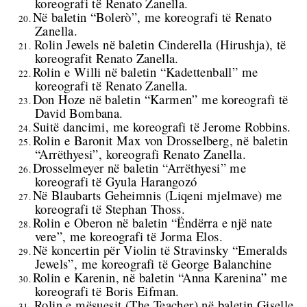
koreografi të Renato Zanella.
Në baletin “Bolerò”, me koreografi të Renato
20.
Zanella.
Rolin Jewels në baletin Cinderella (Hirushja), të
21.
koreografit Renato Zanella.
Rolin e Willi në baletin “Kadettenball” me
22.
koreografi të Renato Zanella.
Don Hoze në baletin “Karmen” me koreografi të
23.
David Bombana.
Suitë dancimi, me koreografi të Jerome Robbins.
24.
Rolin e Baronit Max von Drosselberg, në baletin
25.
“Arrëthyesi”, koreografi Renato Zanella.
Drosselmeyer në baletin “Arrëthyesi” me
26.
koreografi të Gyula Harangozó
Në Blaubarts Geheimnis (Liqeni mjelmave) me
27.
koreografi të Stephan Thoss.
Rolin e Oberon në baletin “Ëndërra e një nate
28.
vere”, me koreografi të Jorma Elos.
Në koncertin për Violin të Stravinsky “Emeralds
29.
Jewels”, me koreografi të George Balanchine
Rolin e Karenin, në baletin “Anna Karenina” me
30.
koreografi të Boris Eifman.
Rolin e mësuesit (The Teacher) në baletin Giselle
31.