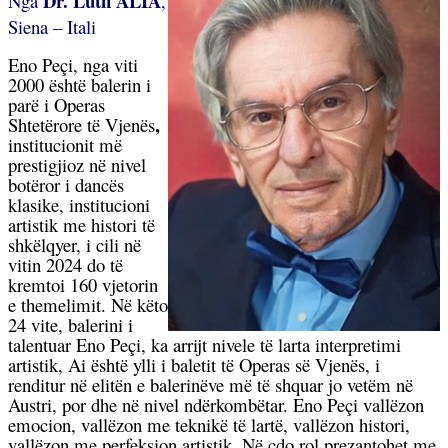
Dr. Lutfi ALIA
Nga
,
Siena – Itali
Eno Peçi, nga viti
2000 është balerin i
parë i Operas
,
Shtetërore të Vjenës
institucionit më
prestigjioz në nivel
botëror i dancës
klasike, institucioni
artistik me histori të
shkëlqyer, i cili në
vitin 2024 do të
kremtoi 160 vjetorin
e themelimit. Në këto
24 vite, balerini i
talentuar Eno Peçi, ka arrijt nivele të larta interpretimi
artistik,
Ai është ylli i baletit të Operas së Vjenës, i
renditur në elitën e balerinëve më të shquar jo vetëm në
Austri, por dhe në nivel ndërkombëtar. Eno Peçi
vallëzon
emocion, vallëzon me teknikë të lartë, vallëzon histori,
vallëzon me perfeksion artistik
.
Në çdo rol prezantohet me