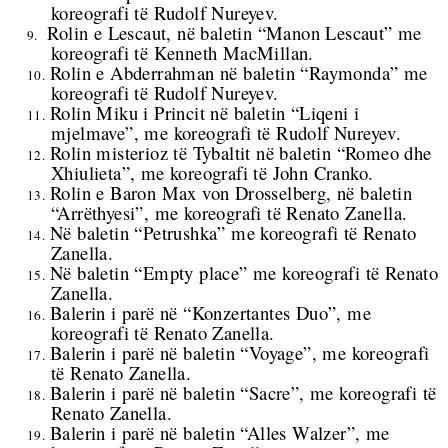
koreografi të Rudolf Nureyev.
Rolin e Lescaut, në baletin “Manon Lescaut” me
9.
koreografi të Kenneth MacMillan.
Rolin e Abderrahman në baletin “Raymonda” me
10.
koreografi të Rudolf Nureyev.
Rolin Miku i Princit në baletin “Liqeni i
11.
mjelmave”, me koreografi të Rudolf Nureyev.
Rolin misterioz të Tybaltit në baletin “Romeo dhe
12.
Xhiulieta”, me koreografi të John Cranko.
Rolin e Baron Max von Drosselberg,
në baletin
13.
“Arrëthyesi”, me koreografi të Renato Zanella.
Në baletin “Petrushka” me koreografi të Renato
14.
Zanella.
Në baletin “Empty place” me koreografi të Renato
15.
Zanella.
Balerin i parë në “Konzertantes Duo”, me
16.
koreografi të Renato Zanella.
Balerin i parë në baletin “Voyage”, me koreografi
17.
të Renato Zanella.
Balerin i parë në baletin “Sacre”, me koreografi të
18.
Renato Zanella.
Balerin i parë në baletin “Alles Walzer”, me
19.