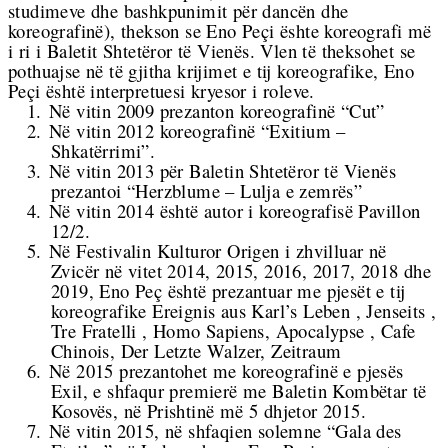
studimeve dhe bashkpunimit për dancën dhe
koreografinë), thekson se Eno Peçi ështe koreografi më
i ri i Baletit Shtetëror të Vienës. Vlen të theksohet se
pothuajse në të gjitha krijimet e tij koreografike, Eno
Peçi është interpretuesi kryesor i roleve.
1.
Në vitin 2009 prezanton koreografinë “Cut”
2.
Në vitin 2012 koreografinë “Exitium –
Shkatërrimi”.
3.
Në vitin 2013 për Baletin Shtetëror të Vienës
prezantoi “Herzblume – Lulja e zemrës”
4.
Në vitin 2014 është autor i koreografisë Pavillon
12/2.
5.
Në Festivalin Kulturor Origen i zhvilluar në
Zvicër në vitet
2014, 2015, 2016, 2017, 2018 dhe
2019, Eno Peç është prezantuar me pjesët e tij
koreografike Ereignis aus Karl’s Leben , Jenseits ,
Tre Fratelli , Homo Sapiens, Apocalypse , Cafe
Chinois, Der Letzte Walzer, Zeitraum
6.
Në 2015 prezantohet me koreografinë e pjesës
Exil, e shfaqur premierë me Baletin Kombëtar të
Kosovës, në Prishtinë më 5 dhjetor 2015.
7.
Në vitin 2015, në shfaqien solemne “Gala des