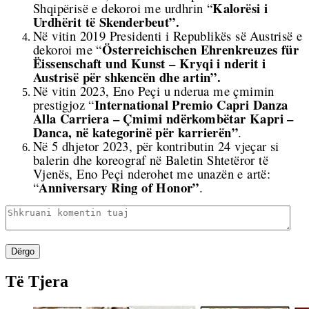
Kalorësi i
Shqipërisë e dekoroi me urdhrin “
Urdhërit të Skenderbeut”.
Në vitin 2019 Presidenti i Republikës së Austrisë e
Österreichischen Ehrenkreuzes für
dekoroi me “
Ëissenschaft und Kunst – Kryqi i nderit i
Austrisë për shkencën dhe artin”.
Në vitin 2023, Eno Peçi u nderua me çmimin
International Premio Capri Danza
prestigjoz “
Alla Carriera – Çmimi ndërkombëtar Kapri –
Danca, në kategorinë për karrierën”
.
Në 5 dhjetor 2023, për kontributin 24 vjeçar si
balerin dhe koreograf në
Baletin Shtetëror të
Vjenës,
Eno Peçi nderohet me unazën e artë:
Anniversary Ring of Honor”
“
.
Dërgo
Të Tjera