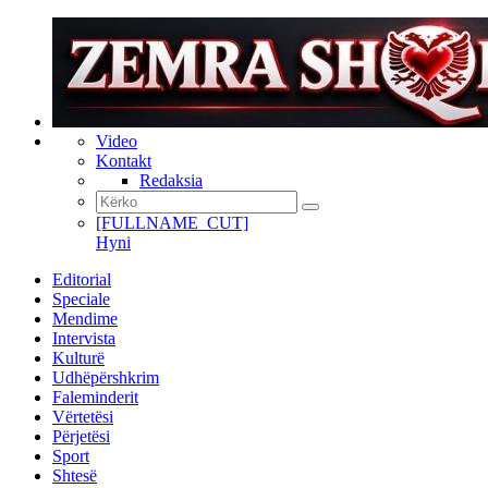
Video
Kontakt
Redaksia
[FULLNAME_CUT]
Hyni
Editorial
Speciale
Mendime
Intervista
Kulturë
Udhëpërshkrim
Faleminderit
Vërtetësi
Përjetësi
Sport
Shtesë