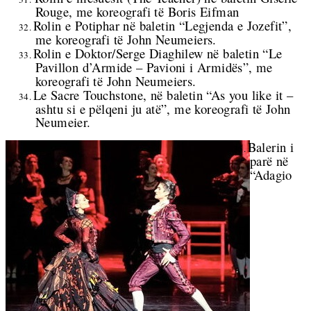
Rouge,
me koreografi të Boris Eifman
Rolin e Potiphar në baletin “Legjenda e Jozefit”,
32.
me koreografi të John Neumeiers.
Rolin e Doktor/Serge Diaghilew në baletin “Le
33.
Pavillon d’Armide – Pavioni i Armidës”, me
koreografi të John Neumeiers.
Le Sacre Touchstone, në baletin “As you like it –
34.
ashtu si e pëlqeni ju atë”, me koreografi të
John
Neumeier.
Balerin i
35.
parë në
“Adagio