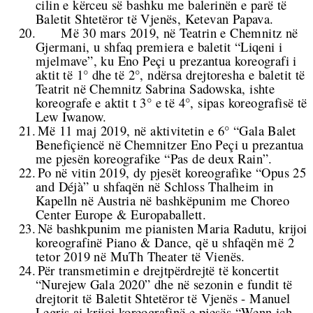
cilin e kërceu së bashku me balerinën e parë të
Baletit Shtetëror të Vjenës,
Ketevan Papava.
20.
Më 30 mars 2019, në Teatrin e Chemnitz në
Gjermani, u shfaq premiera e baletit “Liqeni i
mjelmave”, ku Eno Peçi u prezantua koreografi i
aktit të 1° dhe të 2°, ndërsa drejtoresha e baletit të
Teatrit në Chemnitz Sabrina Sadowska, ishte
koreografe e aktit t 3° e të 4°, sipas koreografisë të
Lew Iwanow.
21.
Më 11 maj 2019, në aktivitetin e 6° “Gala Balet
Benefiçiencë në Chemnitzer Eno Peçi u prezantua
me pjesën koreografike “Pas de deux Rain”.
22.
Po në vitin 2019, dy pjesët koreografike “Opus 25
and Déjà” u shfaqën në Schloss Thalheim in
Kapelln në Austria në bashkëpunim me Choreo
Center Europe & Europaballett.
23.
Në bashkpunim me pianisten Maria Radutu, krijoi
koreografinë Piano & Dance, që u shfaqën më 2
tetor 2019 në MuTh Theater të Vienës.
24.
Për transmetimin e drejtpërdrejtë të koncertit
“Nurejew Gala 2020” dhe në sezonin e fundit të
drejtorit të
Baletit Shtetëror të Vjenës - Manuel
Legris
ai krijoi koreografinë e pjesës “
Wenn ich