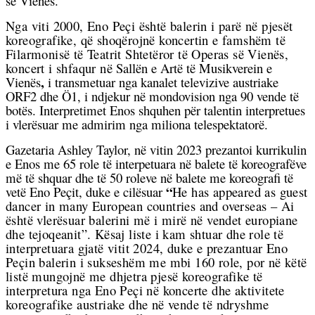
së Vienës.
Nga viti 2000, Eno Peçi është balerin i parë në pjesët
koreografike, që shoqërojnë koncertin e famshëm të
Filarmonisë të Teatrit Shtetëror të Operas së Vienës,
koncert i shfaqur në
Sallën e Artë të Musikverein e
,
Vienës
i transmetuar nga kanalet televizive austriake
ORF2 dhe Ö1, i ndjekur në mondovision nga 90 vende të
botës. Interpretimet Enos shquhen për talentin interpretues
i vlerësuar me admirim nga miliona telespektatorë.
Gazetaria Ashley Taylor, në vitin 2023 prezantoi kurrikulin
e Enos me 65 role të interpetuara në balete të koreografëve
më të shquar dhe të 50 roleve në balete me koreografi të
“
vetë Eno Peçit, duke e cilësuar
He has appeared as guest
dancer in many European countries and overseas – Ai
është vlerësuar balerini më i mirë në vendet europiane
dhe tejoqeanit”. Kësaj liste i kam shtuar dhe role të
interpretuara gjatë vitit 2024, duke e prezantuar Eno
Peçin balerin i sukseshëm me mbi 160 role, por në këtë
listë mungojnë me dhjetra pjesë koreografike të
interpretura nga Eno Peçi në koncerte dhe aktivitete
koreografike austriake dhe në vende të ndryshme