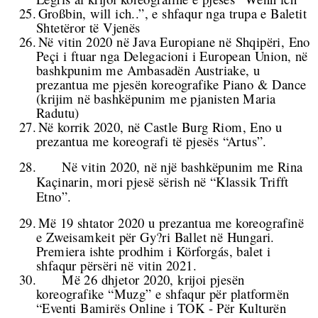
25.
Großbin, will ich..”, e shfaqur nga
trupa e Baletit
Shtetëror të Vjenës
26.
Në vitin 2020 në Java Europiane në Shqipëri, Eno
Peçi i ftuar nga Delegacioni i European Union, në
bashkpunim me Ambasadën Austriake, u
prezantua me pjesën koreografike Piano & Dance
(krijim në bashkëpunim me pjanisten Maria
Radutu)
27.
Në korrik 2020, në Castle Burg Riom, Eno u
prezantua me koreografi të pjesës “Artus”.
28.
Në vitin 2020,
në një bashkëpunim me
Rina
Kaçinarin, mori pjesë sërish në “Klassik Trifft
Etno”.
29.
Më 19 shtator 2020 u prezantua me koreografinë
e Zweisamkeit për Gy?ri Ballet në Hungari.
Premiera ishte prodhim i Körforgás, balet i
shfaqur përsëri në vitin 2021.
30.
Më 26 dhjetor 2020, krijoi pjesën
koreografike “Muzg” e shfaqur për platformën
“Eventi Bamirës Online i
TOK - Për Kulturën