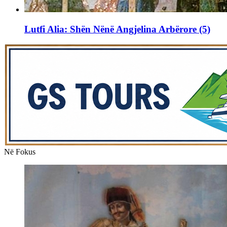
Lutfi Alia: Shën Nënë Angjelina Arbërore (5)
Në Fokus