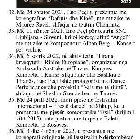
32.
Më 24 shtator 2021, Eno Peçi u prezantua me
koreografinë “Dafinis dhe Kloè”, me muzikë të
Maurce Ravel, shfaqur në teatrin Chemnitz.
33.
Më 11 nëntor 2021, Eno Peçi për teatrin SNG
Ljubljana - Sloveni, krijoi koreografinë “Angel”
me muzikë të kompozitorit Alban Berg – Koncert
për violinë.
34.
Më 6 korrik 2022, në aktivitetin “Tirana
kryeqyteti i Rinisë Europiane”, organizuar nga
Ambasada Austrake në Tiranë, Kongresi
Kombëtar i Rinisë Shquptare dhe Bashkia e
Tiranës, Eno Peçi ishte protagonist me Dance
Performance dhe projektin “Vals me të rinjtë”,
.
shfaqur në Sheshin Skenderbeu në Tiranë
35.
Më 24 prill 2022, mori pjesë në festivalin
Internacional – “Festë dance” në Shkup, ku u
prezantua me pjesën koreografike “Exil” (krijim i
vitit
2015), interpretuar me trupën e Baletit
.
Kombëtar të Kosovës
36.
Më 3 dhe 4 nëntor 2022, u prezantua me
koreografi origjinale në Festivalin Ndërkombëtar